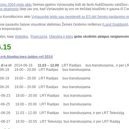
ciniu 2004 metų aktu
Seimas įgalino Vyriausybę būti de facto Aukščiausiu valdžios a
os straipsnio
(taip jau yra, kad Vyriausybė tą vos ne trečdalį biudžeto ir gauna iš Centr
to Konstitucinio akto
Vyriausybė leido sau nesiderėti su ES dėl žemės pardavimo
iose pasaulio šalyse visuotinai stebimas Žemės Grobimo reiškinys (
Land Grabbing
)
s korporacijos.
alys, kaip
Vokietija
,
Prancūzija,
Olandija ir kitos
geba skolintis pinigus neigiamo
6.15
.vrk.lt/agitacines-laidos-ref-2014
n d i e n!
2014-06-16
11.03 – 12.00
LRT Radijas bus transliuojama, ir per L
6-18 19.00 – 20.00 LRT Radijas bus transliuojama
6-19 19.00 – 20.00 LRT Radijas bus transliuojama
6-20 19.00 – 20.00 LRT Radijas bus transliuojama
06-23 19.00 – 20.00 LRT Radijas bus transliuojama
06-25 19.00 – 20.00 LRT Radijas bus transliuojama
6-26 11.03 – 12.00 LRT Radijas bus transliuojama, ir per LRT Televiziją
6-27 18.50 – 20.55 LRT Televizija bus transliuojama, ir per LRT Radiją