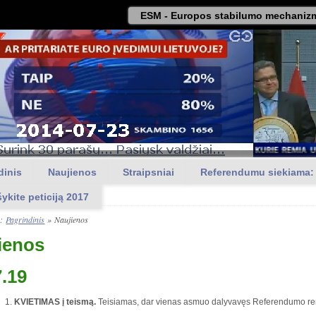
ESM - Europos stabilumo mechanizm
dinis
Naujienos
Straipsniai
Referendumu siekiama:
šykite peticiją 2017
a:
Pagrindinis
»
Naujienos
ienos
7.19
KVIETIMAS į teismą.
Teisiamas, dar vienas asmuo dalyvavęs Referendumo r