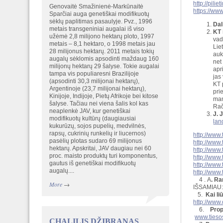
http://pili
Genovaitė Smažinienė-Markūnaitė
https://w
Sparčiai auga genetiškai modifikuotų
sėklų paplitimas pasaulyje. Pvz., 1996
Dal
metais transgeniniai augalai iš viso
KT 
užėmė 2,8 milijono hektarų ploto, 1997
vad
metais – 8,1 hektaro, o 1998 metais jau
Lie
28 milijonus hektarų. 2011 metais tokių
auk
augalų sėklomis apsodinti maždaug 160
net
milijonų hektarų 29 šalyse. Tokie augalai
apr
tampa vis populiaresni Brazilijoje
jas
(apsodinti 30,3 milijonai hektarų),
KT 
Argentinoje (23,7 milijonai hektarų),
pri
Kinijoje, Indijoje, Pietų Afrikoje bei kitose
man
šalyse. Tačiau nei viena šalis kol kas
Rač
neaplenkė JAV, kur genetiškai
J. 
modifikuotų kultūrų (daugiausiai
lan
kukurūzų, sojos pupelių, medvilnės,
rapsų, cukrinių runkelių ir liucernos)
http://www.
pasėlių plotas sudaro 69 milijonus
http://www.
hektarų. Apskritai, JAV daugiau nei 60
http://www.
proc. maisto produktų turi komponentus,
http://www.
gautus iš genetiškai modifikuotų
http://www.
augalų....
http://www.
4 . A
. Ra
More
→
IŠSAMIAU
5.
Kai li
http://www.
6.
Prop
www.tiesos
CHALILIS DŽIBRANAS