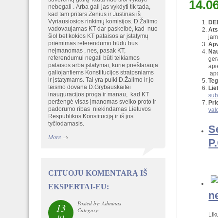
14.0
nebegali . Arba gali jas vykdyti tik tada,
kad tam pritars Zenius ir Justinas iš
Vyriausiosios rinkimų komisijos. D.Žalimo
DE
vadovaujamas KT dar paskelbė, kad nuo
Ats
šiol bet kokios KT pataisos ar įstatymų
jam
priėmimas referendumo būdu bus
Apv
neįmanomas , nes, pasak KT,
Nau
referendumui negali būti teikiamos
ger
pataisos arba įstatymai, kurie prieštarauja
api
galiojantiems Konstitucijos straipsniams
apd
ir įstatymams. Tai yra puiki D.Žalimo ir jo
Teg
teismo dovana D.Grybauskaitei
Lie
inauguracijos proga ir manau, kad KT
sub
peržengė visas įmanomas sveiko proto ir
Pri
padorumo ribas niekindamas Lietuvos
val
Respublikos Konstituciją ir iš jos
tyčiodamasis.
S
More
→
P
CITUOJU KOMENTARĄ IŠ
EKSPERTAI-EU:
n
Posted by: Adminas
13
Category:
Lik
Jul