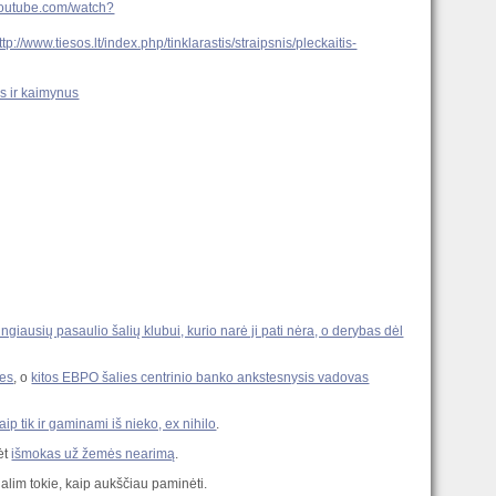
youtube.com/watch?
ttp://www.tiesos.lt/index.php/tinklarastis/straipsnis/pleckaitis-
us ir kaimynus
tingiausių pasaulio šalių klubui, kurio narė ji pati nėra, o derybas dėl
mes
, o
kitos EBPO šalies centrinio banko ankstesnysis vadovas
ip tik ir gaminami iš nieko, ex nihilo
.
ėt
išmokas už žemės nearimą
.
dalim tokie, kaip aukščiau paminėti.