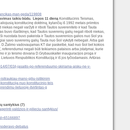
-stancikas-man-geda/119808
avimas taikiu būdu. Liepos 11 dieną
Konstitucinis Teismas,
liojusią konstitucinę doktriną, kylančią iš 1992 metais priimtos
 niekas negali varžyti ir riboti Tautos suvereniteto ir kad Tauta
mas buvo išaiškinęs, kad Tautos suverenių galių negali riboti niekas,
ši nuostata buvo pakeista ir Tautos suverenios galios nuo šiol yra
ai savo suverenių galių Tauta nuo šiol vykdyti nebegali. Arba gali
ijos. D.Žalimo vadovaujamas KT dar paskelbė, kad nuo šiol bet kokios
eferendumui negali būti teikiamos pataisos arba įstatymai, kurie
limo ir jo teismo dovana D.Grybauskaitei inauguracijos proga ir
etuvos Respublikos Konstituciją ir iš jos tyčiodamasis. Artūras
/2014/07/03/j-jasaitis-po-referenduumo-skiriama-aisku-ne-v-
isitraukiau-mano-giliu-isitikinim
konstitucija-nuo-konstitucinio-teis
prendimu-lietuvoje-itvirtintas-g
ių santykius (7)
rinti-valdzios-ir-pilieciu-santykius/
d?id=65166897
s-moderavo-debatus