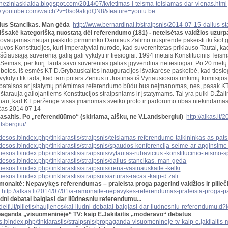
etineziniasklaida.blogspot.com/2014/07/kvietimas-i-teisma-teisiamas-dar-vienas.html
ww.youtube.com/watch?v=0so9aIqdQN8&feature=youtu.be
ius Stancikas. Man gėda
http://www.bernardinai.lt/straipsnis/2014-07-15-dalius
išsakė kategorišką nuostatą dėl referendumo (181) - neteisėtas valdžios uzurp
ovaujamas naujai paskirto pirmininko Dainiaus Žalimo nusprendė pakeisti iki šiol ga
tuvos Konstitucijos, kuri imperatyviai nurodo, kad suverenitetas priklauso Tautai, kad
ščiausiąją suverenią galią gali vykdyti ir tiesiogiai. 1994 metais Konstitucinis Teis
 Seimas, per kurį Tauta savo suverenias galias įgyvendina netiesiogiai. Po 20 metų 
ibotos. Iš esmės KT D.Grybauskaitės inauguracijos išvakarėse paskelbė, kad tiesiogi
 vykdyti tik tada, kad tam pritars Zenius ir Justinas iš Vyriausiosios rinkimų komis
pataisos ar įstatymų priėmimas referendumo būdu bus neįmanomas, nes, pasak KT, r
eštarauja galiojantiems Konstitucijos straipsniams ir įstatymams. Tai yra puiki D.Ža
au, kad KT peržengė visas įmanomas sveiko proto ir padorumo ribas niekindamas Li
as 2014 07 14
Jasaitis. Po „referendūūmo“ (skiriama, aišku, ne V.Landsbergiui)
http://alkas.lt
dsbergiui/
tiesos.lt/index.php/tinklarastis/straipsnis/teisiamas-referendumo-talkininkas-as-pats-
tiesos.lt/index.php/tinklarastis/straipsnis/spaudos-konferencija-seime-ar-apginsime-
tiesos.lt/index.php/tinklarastis/straipsnis/vytautas-rubavicius.-konstitucinio-teismo-s
tiesos.lt/index.php/tinklarastis/straipsnis/dalius-stancikas.-man-geda
tiesos.lt/index.php/tinklarastis/straipsnis/irena-vasinauskaite.-kelki
tiesos.lt/index.php/tinklarastis/straipsnis/arturas-racas.-kaip-d.zali
monaitė: Nepavykęs referendumas – praleista proga pagerinti valdžios ir pilieč
:
http://alkas.lt/2014/07/01/a-ramonaite-nepavykes-referendumas-praleista-proga-page
ūdni debatai baigiasi dar liūdnesniu referendumu...
delfi.lt/pilietis/naujienos/kai-liudni-debatai-baigiasi-dar-liudnesniu-referendumu.
aganda „visuomeninėje“ TV: kaip E.Jakilaitis „moderavo“ debatus
.lt/index.php/tinklarastis/straipsnis/propaganda-visuomenineje-tv-kaip-e.jakilaiti