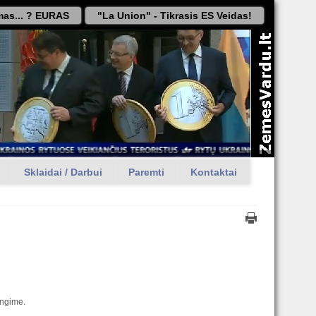
as... ? EURAS
"La Union" - Tikrasis ES Veidas!
Sklaidai / Darbui
Paremti
Kontaktai
engime.