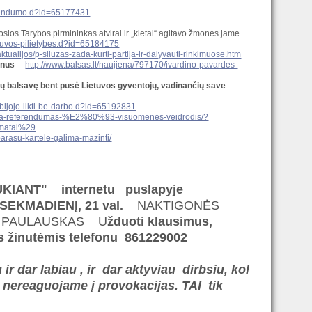
eferendumo.d?id=65177431
osios Tarybos pirmininkas atvirai ir „kietai“ agitavo žmones jame
ietuvos-pilietybes.d?id=65184175
/aktualijos/p-sliuzas-zada-kurti-partija-ir-dalyvauti-rinkimuose.htm
onus
http://www.balsas.lt/naujiena/797170/ivardino-pavardes-
tų balsavę bent pusė Lietuvos gyventojų, vadinančių save
i-bijojo-likti-be-darbo.d?id=65192831
svila-referendumas-%E2%80%93-visuomenes-veidrodis/?
matai%29
arasu-kartele-galima-mazinti/
KIANT" internetu puslapyje
ą, SEKMADIENĮ, 21 val.
NAKTIGONĖS
DAS PAULAUSKAS U
žduoti klausimus,
 sms žinutėmis telefonu 861229002
ir dar labiau , ir dar aktyviau dirbsiu, kol
, nereaguojame į provokacijas. TAI tik