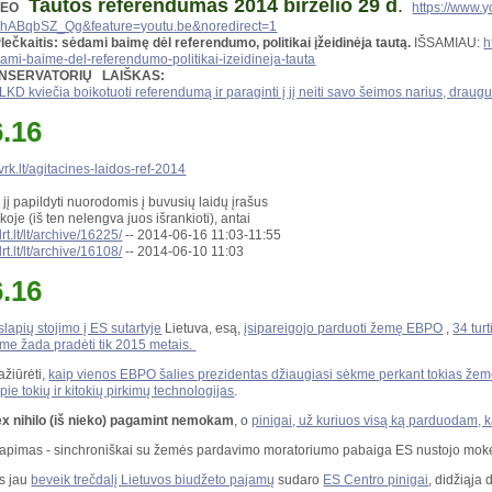
Tautos referendumas 2014 birželio 29 d
.
DEO
https://www.
hABqbSZ_Qg&feature=youtu.be&noredirect=1
Plečkaitis: sėdami baimę dėl referendumo, politikai įžeidinėja tautą.
IŠSAMIAU:
h
ami-baime-del-referendumo-politikai-izeidineja-tauta
NSERVATORIŲ LAIŠKAS:
LKD kviečia boikotuoti referendumą ir paraginti į jį neiti savo šeimos narius, draug
6.16
vrk.lt/agitacines-laidos-ref-2014
jį papildyti nuorodomis į buvusių laidų įrašus
oje (iš ten nelengva juos išrankioti), antai
.lrt.lt/lt/archive/16225/
-- 2014-06-16 11:03-11:55
.lrt.lt/lt/archive/16108/
-- 2014-06-10 11:03
6.16
lapių stojimo į ES sutartyje
Lietuva, esą,
įsipareigojo parduoti žemę EBPO
,
34 tur
ame žada pradėti tik 2015 metais.
ažiūrėti,
kaip vienos EBPO šalies prezidentas džiaugiasi sėkme perkant tokias že
ie tokių ir kitokių pirkimų technologijas
.
x nihilo (iš nieko) pagamint nemokam
, o
pinigai, už kuriuos visą ką parduodam, ka
tapimas - sinchroniškai su žemės pardavimo moratoriumo pabaiga ES nustojo mok
ės jau
beveik trečdalį Lietuvos biudžeto pajamų
sudaro
ES Centro pinigai
, didžiąja 