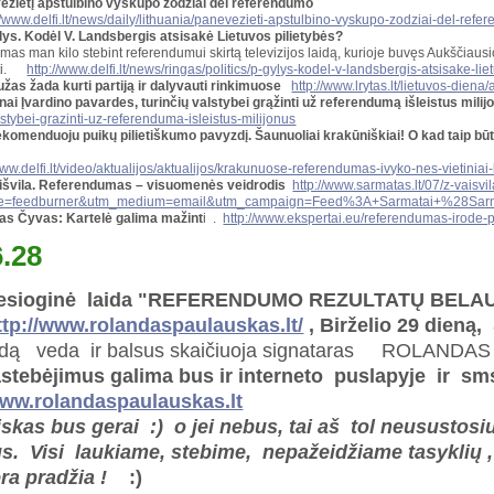
ėžietį apstulbino vyskupo žodžiai dėl referendumo
://www.delfi.lt/news/daily/lithuania/panevezieti-apstulbino-vyskupo-zodziai-del-r
lys. Kodėl V. Landsbergis atsisakė Lietuvos pilietybės?
mas man kilo stebint referendumui skirtą televizijos laidą, kurioje buvęs Aukščiausi
uti.
http://www.delfi.lt/news/ringas/politics/p-gylys-kodel-v-landsbergis-atsisake-l
iužas žada kurti partiją ir dalyvauti rinkimuose
http://www.lrytas.lt/lietuvos-diena
nai Įvardino pavardes, turinčių valstybei grąžinti už referendumą išleistus milij
lstybei-grazinti-uz-referenduma-isleistus-milijonus
komenduoju puikų pilietiškumo pavyzdį. Šaunuoliai krakūniškiai! O kad taip bū
www.delfi.lt/video/aktualijos/aktualijos/krakunuose-referendumas-ivyko-nes-vietinia
aišvila. Referendumas – visuomenės veidrodis
http://www.sarmatas.lt/07/z-vai
ce=feedburner&utm_medium=email&utm_campaign=Feed%3A+Sarmatai+%28Sar
as Čyvas: Kartelė galima mažint
i .
http://www.ekspertai.eu/referendumas-irode-p
6.28
iesioginė laida "REFERENDUMO REZULTATŲ BELAU
ttp://www.rolandaspaulauskas.lt/
,
Birželio 29 dien
idą veda ir balsus skaičiuoja signataras ROLAN
stebėjimus galima bus ir interneto puslapyje ir
ww.rolandaspaulauskas.lt
iskas bus gerai :) o jei nebus, tai aš tol neusustosiu 
s. Visi laukiame, stebime, nepažeidžiame tasyklių 
ra pradžia !
:)