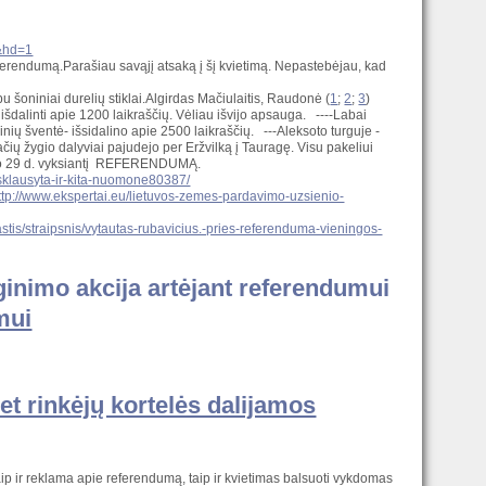
&hd=1
referendumą.Parašiau savąjį atsaką į šį kvietimą. Nepastebėjau, kad
bu šoniniai durelių stiklai.Algirdas Mačiulaitis, Raudonė (
1
;
2
;
3
)
šdalinti apie 1200 laikraščių. Vėliau išvijo apsauga. ----Labai
nių šventė- išsidalino apie 2500 laikraščių. ---Aleksoto turguje -
račių žygio dalyviai pajudejo per Eržvilką į Tauragę. Visu pakeliui
rželio 29 d. vyksiantį REFERENDUMĄ.
sklausyta-ir-kita-nuomone80387/
ttp://www.ekspertai.eu/lietuvos-zemes-pardavimo-uzsienio-
rastis/straipsnis/vytautas-rubavicius.-pries-referenduma-vieningos-
mui
et rinkėjų kortelės dalijamos
aip ir reklama apie referendumą, taip ir kvietimas balsuoti vykdomas