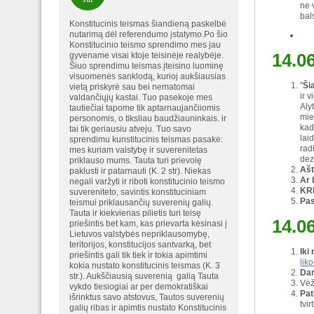
ne 
bal
Konstitucinis teismas šiandieną paskelbė
nutarimą dėl referendumo įstatymo.Po šio
Konstitucinio teismo sprendimo mes jau
14.06
gyvename visai ktoje teisinėje realybėje.
Šiuo sprendimu teismas įteisino luominę
visuomenės sanklodą, kurioj aukšiausias
"
Ši
vietą priskyrė sau bei nematomai
ir 
valdančiųjų kastai. Tuo pasekoje mes
Aly
tautiečiai tapome tik aptarnaujančiiomis
mie
personomis, o tiksliau baudžiauninkais. ir
kad
tai tik geriausiu atveju. Tuo savo
lai
sprendimu kunstitucinis teismas pasakė:
rad
mes kuriam valstybę ir suverenitetas
dez
priklauso mums. Tauta turi prievolę
Ašt
paklusti ir patarnauti (K. 2 str). Niekas
Ar 
negali varžyti ir riboti konstitucinio teismo
KR
suvereniteto, savintis konstituciniam
Pas
teismui priklausančių suverenių galių.
Tauta ir kiekvienas pilietis turi teisę
14.0
priešintis bet kam, kas prievarta kėsinasi į
Lietuvos valstybės nepriklausomybę,
teritorijos, konstitucijos santvarką, bet
Iki
priešintis gali tik tiek ir tokia apimtimi
lik
kokia nustato konstitucinis teismas (K. 3
Dar
str.). Aukščiausią suverenią galią Tauta
Vėž
vykdo tiesiogiai ar per demokratiškai
Pat
išrinktus savo atstovus, Tautos suverenių
tvi
galių ribas ir apimtis nustato Konstitucinis