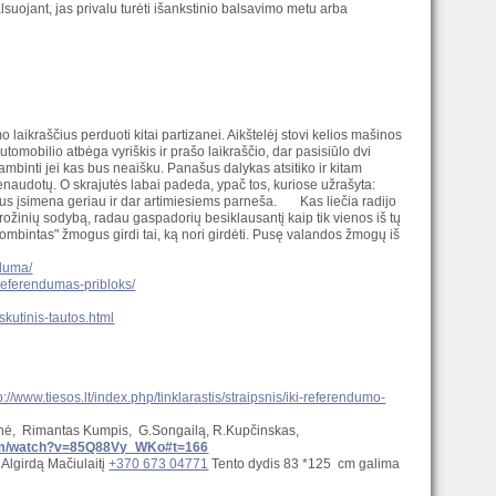
lsuojant, jas privalu turėti išankstinio balsavimo metu arba
 laikraščius perduoti kitai partizanei. Aikštelėj stovi kelios mašinos
utomobilio atbėga vyriškis ir prašo laikraščio, dar pasisiūlo dvi
kambinti jei kas bus neaišku. Panašus dalykas atsitiko ir kitam
nenaudotų. O skrajutės labai padeda, ypač tos, kuriose užrašyta:
žmogus įsimena geriau ir dar artimiesiems parneša. Kas liečia radijo
žinių sodybą, radau gaspadorių besiklausantį kaip tik vienos iš tų
žzombintas" žmogus girdi tai, ką nori girdėti. Pusę valandos žmogų iš
nduma/
dreferendumas-pribloks/
skutinis-tautos.html
p://www.tiesos.lt/index.php/tinklarastis/straipsnis/iki-referendumo-
enė, Rimantas Kumpis, G.Songailą, R.Kupčinskas,
com/watch?v=85Q88Vy_WKo#t=166
į Algirdą Mačiulaitį
+370 673 04771
Tento dydis 83 *125 cm galima