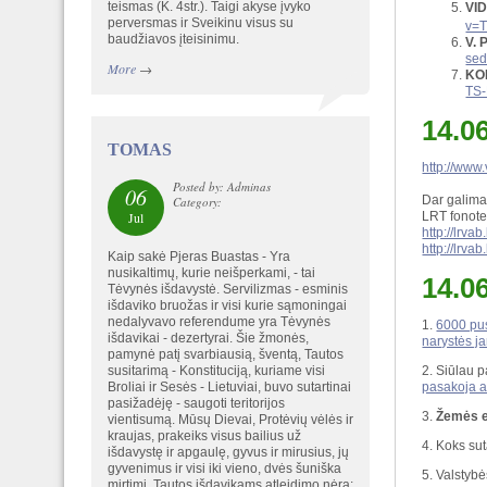
teismas (K. 4str.). Taigi akyse įvyko
VI
perversmas ir Sveikinu visus su
v=T
baudžiavos įteisinimu.
V. 
sed
More
→
KO
TS-
14.0
TOMAS
http://www.
Posted by: Adminas
06
Dar galima 
Category:
Jul
LRT fonotek
http://lrvab
http://lrvab
Kaip sakė Pjeras Buastas - Yra
nusikaltimų, kurie neišperkami, - tai
14.0
Tėvynės išdavystė. Servilizmas - esminis
išdaviko bruožas ir visi kurie sąmoningai
nedalyvavo referendume yra Tėvynės
1.
6000 pus
išdavikai - dezertyrai. Šie žmonės,
narystės j
pamynė patį svarbiausią, šventą, Tautos
susitarimą - Konstituciją, kuriame visi
2. Siūlau p
Broliai ir Sesės - Lietuviai, buvo sutartinai
pasakoja ap
pasižadėję - saugoti teritorijos
3.
Žemės e
vientisumą. Mūsų Dievai, Protėvių vėlės ir
kraujas, prakeiks visus bailius už
4. Koks su
išdavystę ir apgaulę, gyvus ir mirusius, jų
gyvenimus ir visi iki vieno, dvės šuniška
5. Valstyb
mirtimi. Tautos išdavikams atleidimo nėra: