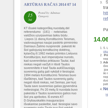
Se
ARTŪRAS RAČAS 2014 07 14
tr
ht
Posted by: Adminas
15
Category:
re
Jul
KT išsakė kategorišką nuostatą dėl
Pa
referendumo (181) - neteisėtas
valdžios uzurpavimas taikiu būdu .
14.0
Liepos 11 dieną Konstitucinis Teismas,
vadovaujamas naujai paskirto pirmininko
Dainiaus Žalimo nusprendė pakeisti iki
S. 
šiol galiojusią konstitucinę doktriną ,
oku
kylančią iš 1992 metais priimtos Lietuvos
Pr
Konstitucijos, kuri imperatyviai nurodo,
nep
kad suverenitetas priklauso Tautai, kad
Adv
niekas negali varžyti ir riboti Tautos
išr
suvereniteto ir kad Tauta aukščiausiąją
įpa
suverenią galią gali vykdyti ir tiesiogiai.
iki
1994 metais Konstitucinis Teismas buvo
nep
išaiškinęs, kad Tautos suverenių galių
duo
negali riboti niekas, net Seimas, per kurį
pat
Tauta savo suverenias galias įgyvendina
Ne
netiesiogiai. Po 20 metų ši nuostata buvo
pakeista ir Tautos suverenios galios nuo
h
šiol yra apribotos. Iš esmės KT
D.Grybauskaitės inauguracijos
išvakarėse paskelbė, kad tiesiogiai savo
suverenių galių Tauta nuo šiol vykdyti