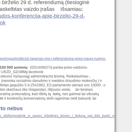
birželio 29 d. referendumą (tiesioginė
Paskelbtas vaizdo įrašas Išsamiau:
audos-konferencija-apie-birzelio-29-d-
ook
news/ringas/politics/s-lapenas-visi-i-referenduma-pries-nauja-rusijos-
k 100 000 asmenų
t/2014/06/27/j-panka-pries-valdzios-
nu/#.U62D_GZcWMg.facebook
ietuvos Vyriausiąjį administracinį teismą Reikalavimas-,
kę (nemoka socialinio darudimo ir sveiktos draudimo mokesčių ) ir
virtintas gegužės 5 d-2541862, ES parlamento-skiriasi vos 10000 , o
io skaičiaus liko išsigandęs, ištįsusiu veidu. Jei teismas
linę prokuratūrą, kad ištirtų tą faktą, nes galimai tai-oficialių
r konkrečių konservatorių vieši raginimai neiti balsuoti, tai
arto nebus
s_skiltis/neatimk_is_saves_pilietines_teises_i_lietuva_gal_kito_karto_nebus/