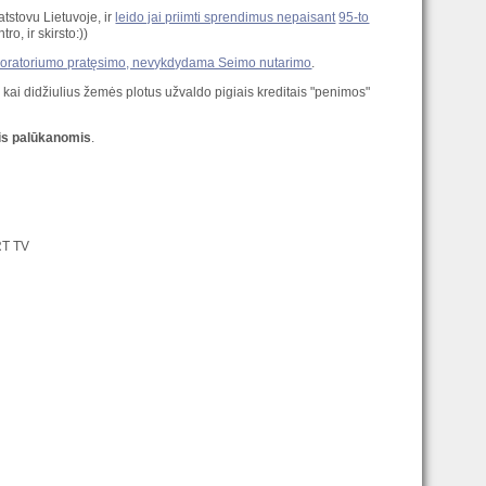
tstovu Lietuvoje, ir
leido jai priimti sprendimus nepaisant
95-to
o, ir skirsto:))
 moratoriumo pratęsimo, nevykdydama Seimo nutarimo
.
, kai didžiulius žemės plotus užvaldo pigiais kreditais "penimos"
mis palūkanomis
.
RT TV