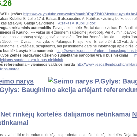
6.26
BATų įrašas
https://www.youtube.com/watch?v=ahDFspZTshY&feature=youtu.be
akas Kubiliui
Birželio 17 d. Balsas.lt atspausdino A. Kubilius kvietimą boikotuoti 
 kas atsakykų. Gabija Savickienė
Atsakas A. Kubiliui.doc
ogtas reklaminis automobilis
. Pavogta kolonėlė. Bet tai dar ne viskas. Peršauti a
jienos iš Kauno.
---
Vakar su 4 žmonėmis užėjome į Akropolį. Per 45 min. pavyko i
ai dalinosi autobusų stotyje, gatvėse stotelės. Ten kur žmonės laukia. ---Vyko Joni
e 1500. --- Dviratininkai vyks iki Palangos. Prisijunkite. Birželio 24 d. 13 val., dvi
alinome laikraščiasi, skrajutėmis, bei paskelbėme garsinę informaciją apie bi
u bus išklausyta kita nuomonė
http://www.ekspertai.eu/referendumastegu-bus-i
tuvos Žemės pardavimo užsienio subjektams sandoriai yra ir bus niekiniai
h
jektams-sandoriai-yra-ir-bus-niekiniai/
eš referendumą – vieningos valdžios morda
http://www.tiesos.lt/index.php/tinkla
dzios-morda
eimo narys
.Gylys: Bauginimo akcija artėjant referendu
N
etinkamai
us savaitei iki referendumo, rinkėjams pradedamos nešioti rinkėjo kortelės. Deja, k