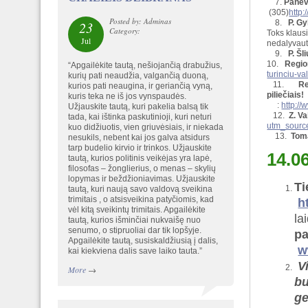
7.
Panev
(305)
http
Posted by: Adminas
8.
P. Gy
23
Category:
Toks klausi
Jul
nedalyva
9.
P. Šl
10.
Regio
“Apgailėkite tautą, nešiojančią drabužius,
turinciu-va
kurių pati neaudžia, valgančią duoną,
11.
Re
kurios pati neaugina, ir geriančią vyną,
piliečiais!
kuris teka ne iš jos vynspaudės.
:
http://
Užjauskite tautą, kuri pakelia balsą tik
12.
Z. V
tada, kai ištinka paskutinioji, kuri neturi
utm_sour
kuo didžiuotis, vien griuvėsiais, ir niekada
13.
Tom
nesukils, nebent kai jos galva atsidurs
tarp budelio kirvio ir trinkos. Užjauskite
14.0
tautą, kurios politinis veikėjas yra lapė,
filosofas – žonglierius, o menas – skylių
lopymas ir beždžioniavimas. Užjauskite
T
tautą, kuri naują savo valdovą sveikina
trimitais , o atsisveikina patyčiomis, kad
h
vėl kitą sveikintų trimitais. Apgailėkite
la
tautą, kurios išminčiai nukvaišę nuo
senumo, o stipruoliai dar tik lopšyje.
pa
Apgailėkite tautą, susiskaldžiusią į dalis,
w
kai kiekviena dalis save laiko tauta.”
V
More
→
bu
ge