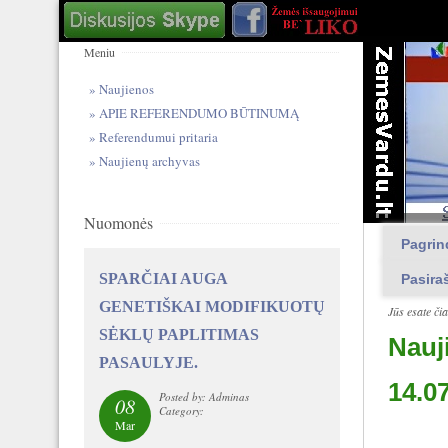
Meniu
Naujienos
APIE REFERENDUMO BŪTINUMĄ
Referendumui pritaria
Naujienų archyvas
Nuomonės
Pagrin
SPARČIAI AUGA
Pasira
GENETIŠKAI MODIFIKUOTŲ
Jūs esate či
SĖKLŲ PAPLITIMAS
Nauj
PASAULYJE.
14.0
Posted by: Adminas
08
Category:
Mar