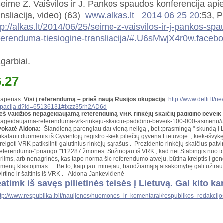
ime Z. Vaišvilos ir J. Pankos spaudos konferencija apie 
ansliacija, video) (63)
www.alkas.lt
2014 06 25 20
:53, 
tp://alkas.lt/2014/06/25/seime-z-vaisvilos-ir-j-pankos-sp
ferenduma-tiesiogine-transliacija/#.U6sMwjX4r0w.faceb
garbiai.
6.27
Lapėnas.
Visi į referendumą – prieš naują Rusijos okupaciją
http://www.delfi.lt/
pacija.d?id=65136131#ixzz35rh2AD6d
ieš valdžios nepageidaujamą referendumą VRK rinkėjų skaičių padidino bevei
ageidaujama-referenduma-vrk-rinkeju-skaiciu-padidino-beveik-100-000-asme
okatė Aldona:
Šiandieną parengiau dar vieną neilgą , bet :prasmingą " skundą į L
eikalauti duomenis iš Gyventojų registro -kiek piliečių gyvena Lietuvoje , kiek-išvy
reigoti VRK patikslinti galutinius rinkėjų sąrašus . Prezidento rinkėjų skaičius pat
 referendumo-"priaugo "112287 žmonės .Sužinojau iš VRK , kad net Stabingis nuo tok
riims, arb nenagrinės, kas tapo norma šio referendumo atveju, būtina kreiptis į genera
menų klastojimas . Be to, kaip jau minėjau, baudžiamąją atsakomybę gali užtraukti i
virtino ir šaltinis iš VRK . Aldona Jankevičienė
atimk iš savęs pilietinės teisės į Lietuvą. Gal kito k
ttp://www.respublika.lt/lt/naujienos/nuomones_ir_komentarai/respublikos_redakcijo