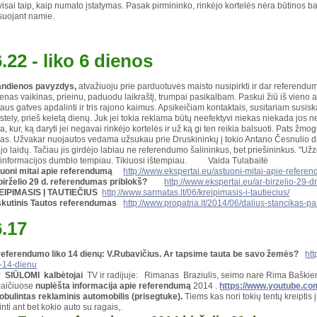
visai taip, kaip numato įstatymas. Pasak pirmininko, rinkėjo kortelės nėra būtinos ba
suojant namie.
.22 - liko 6 dienos
andienos pavyzdys,
atvažiuoju prie parduotuvės maisto nusipirkti ir dar referendumo
vienas vaikinas, prieinu, paduodu laikraštį, trumpai pasikalbam. Paskui žiū iš vieno a
taus gatves apdalinti ir tris rajono kaimus. Apsikeičiam kontaktais, susitariam susis
stely, prieš keletą dienų. Juk jei tokia reklama būtų neefektyvi niekas niekada jos 
a, kur, ką daryti jei negavai rinkėjo kortelės ir už ką gi ten reikia balsuoti. Pats 
das. Užvakar nuojautos vedama užsukau prie Druskininkų į tokio Antano Česnulio dro
ijo laidų. Tačiau jis girdėjo labiau ne referendumo šalininkus, bet priešininkus. "U
informacijos dumblo tempiau. Tikiuosi ištempiau. Vaida Tulabaitė
uoni mitai apie referendumą
http://www.ekspertai.eu/astuoni-mitai-apie-refere
birželio 29 d. referendumas priblokš?
http://www.ekspertai.eu/ar-birzelio-29-
EIPIMASIS Į TAUTIEČIUS
http://www.sarmatas.lt/06/kreipimasis-i-tautiecius/
kutinis Tautos referendumas
http://www.propatria.lt/2014/06/dalius-stancikas-pa
6.17
 referendumo liko 14 dienų: V.Rubavičius. Ar tapsime tauta be savo žemės?
htt
o-14-dienu
 SIŪLOMI kalbėtojai
TV ir radijuje: Rimanas Braziulis, seimo narė Rima Baški
aičiuose
nuplėšta informacija apie referendumą
2014 .
https://www.youtube.
obulintas reklaminis automobilis (prisegtuke).
Tiems kas nori tokių tentų kreiptis 
rtinti ant bet kokio auto su ragais,.