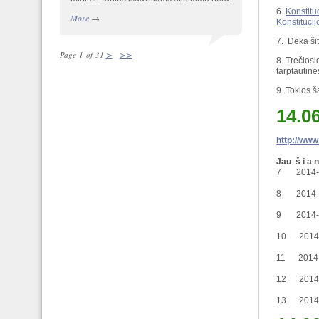
6.
Konstitu
More
→
Konstitucij
7. Dėka ši
>
>>
Page 1 of 31
8. Trečios
tarptautinė
9. Tokios š
14.0
http://www
Jau š i a 
7 2014-0
8 2014-0
9 2014-0
10 2014-
11 2014-
12 2014-0
13 2014-0