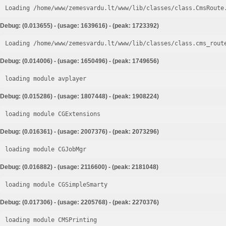
Loading /home/www/zemesvardu.lt/www/lib/classes/class.CmsRoute
Debug: (0.013655) - (usage: 1639616) - (peak: 1723392)
Loading /home/www/zemesvardu.lt/www/lib/classes/class.cms_rout
Debug: (0.014006) - (usage: 1650496) - (peak: 1749656)
loading module avplayer
Debug: (0.015286) - (usage: 1807448) - (peak: 1908224)
loading module CGExtensions
Debug: (0.016361) - (usage: 2007376) - (peak: 2073296)
loading module CGJobMgr
Debug: (0.016882) - (usage: 2116600) - (peak: 2181048)
loading module CGSimpleSmarty
Debug: (0.017306) - (usage: 2205768) - (peak: 2270376)
loading module CMSPrinting