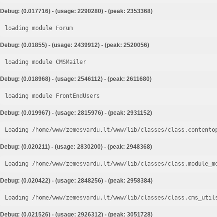
Debug: (0.017716) - (usage: 2290280) - (peak: 2353368)
loading module Forum
Debug: (0.01855) - (usage: 2439912) - (peak: 2520056)
loading module CMSMailer
Debug: (0.018968) - (usage: 2546112) - (peak: 2611680)
loading module FrontEndUsers
Debug: (0.019967) - (usage: 2815976) - (peak: 2931152)
Loading /home/www/zemesvardu.lt/www/lib/classes/class.contento
Debug: (0.020211) - (usage: 2830200) - (peak: 2948368)
Loading /home/www/zemesvardu.lt/www/lib/classes/class.module_m
Debug: (0.020422) - (usage: 2848256) - (peak: 2958384)
Loading /home/www/zemesvardu.lt/www/lib/classes/class.cms_util
Debug: (0.021526) - (usage: 2926312) - (peak: 3051728)