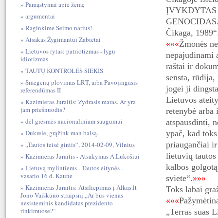
Pamąstymai apie žemę
ĮVYKDYTAS
argumentai
GENOCIDAS. P
Raginkime Seimo narius!
Čikaga, 1989“.
Atsakas Žygimantui Zabietai
«««
Žmonės ne
Lietuvos rytas: patriotizmas - lygu
nepajudinami 
idiotizmas.
raštai ir doku
TAUTŲ KONTROLĖS SIEKIS
sensta, rūdija,
Smegenų plovimas LRT, arba Pavojingasis
jogei ji dingst
referendūmas II
Lietuvos ateit
Kazimieras Juraitis: Žydrasis maras. Ar yra
jam priešnuodis?
retenybė arba i
dėl grėsmės nacionaliniam saugumui
atspausdinti, n
Dukrele, grąžink man balsą.
ypač, kad toks
priaugančiai i
„Tautos teisė gintis“, 2014-02-09, Vilnius
lietuvių tautos
Kazimieras Juraitis - Atsakymas A.Lukošiui
kalbos golgotą
Lietuvą mylintiems - Tautos eitynės -
vasario 16 d. Kaune
sviete“.
»»»
Kazimieras Juraitis: Atsiliepimas į Alkas.lt
Toks labai gra
Jono Vaiškūno straipsnį „Ar bus vienas
«««
Pažymėtina
nesisteminis kandidatas prezidento
rinkimuose?“
„Terras suas L