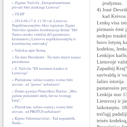
Zigmas Vaišvila „Europarlamentarai
įrodymas.
privalo būti atsakingi Lietuvai”
4) Jonė Deveik
TS-EP
kad Krėvos u
2014-04-17 d. 11.30 val. Lietuvos
Lenkų visa ist
Nepriklausomybės Akto signataro Zigmo
pirmasis ėmė į
Vaišvilos spaudos konferencija Seime "Dėl
Tautos atsako valdžiai dėl pastarosios
nedrįso traukt
kėsinimosi į Lietuvos nepriklausomybę ir
buvo lotynų k
konstitucinę santvarką"
kodeksu, lenkų
Valickas apie Seimą
Lenkijos karl
Tai daro Prezidentė - Tai turės daryti naujas
prezidentas
Lietuvoje vals
Zapadnij Kraj“
Z. Vaišvila “ES nusimeta kaukes ir
Lietuvoje”
savivaldą ir va
Platinkime, težino esantys svetur, būti
šalies istorija
atsvara - už "protus" nebalsuot!
pastarosios pr
Žemės gynėjas Pranciškus Šliužas: „Mes
Lenkija nuo 13
galime pralaimėti mūšį, bet ne šventąjį
karą!..”
Lietuvos) ir ji
Platinkime, težino esantys svetur, būti
laikotarpiu. 1
atsvara - už PROTUS nebalsuot!
trečiąjį padal
Kipras Valentinavičius - Tad nepamiršk,
teisės kodeksą
Širdie...