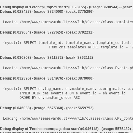
Debug display of 'Fetch tpl_top:29 start':(0.028155) - (usage: 3698544) - (peak
Debug: (0.028427) - (usage: 3724008) - (peak: 3775296)
Loading /home/www/zemesvardu.lt/www/lib/classes/class.template
Debug: (0.029034) - (usage: 3727624) - (peak: 3792232)
(mysqli): SELECT template_id, template_name, template_content, 
Debug: (0.030808) - (usage: 3811272) - (peak: 3862112)
Loading /home/www/zemesvardu.lt/www/lib/classes/class.Events.p
Debug: (0.032395) - (usage: 3814976) - (peak: 3879000)
(mysqli): SELECT eh.tag_name, eh.module_name, e.originator, e.e
        INNER JOIN cms_events e ON e.event_id = eh.event_id

Debug: (0.046038) - (usage: 5575360) - (peak: 5659752)
Loading /home/www/zemesvardu.lt/www/lib/classes/class.CMS_Cont
Debug display of 'Fetch content:pagedata start':(0.046118) - (usage: 5575432) 