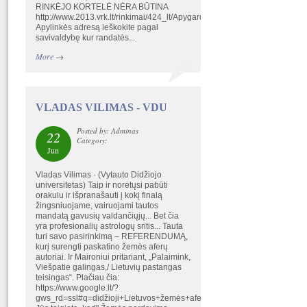
RINKĖJO KORTELĖ NĖRA BŪTINA
http://www.2013.vrk.lt/rinkimai/424_lt/Apygardos/index.html
Apylinkės adresą ieškokite pagal
savivaldybę kur randatės...
More
→
VLADAS VILIMAS - VDU
Posted by: Adminas
22
Category:
Jun
Vladas Vilimas · (Vytauto Didžiojo
universitetas) Taip ir norėtųsi pabūti
orakulu ir išpranašauti į kokį finalą
žingsniuojame, vairuojami tautos
mandatą gavusių valdančiųjų... Bet čia
yra profesionalių astrologų sritis... Tauta
turi savo pasirinkimą – REFERENDUMĄ,
kurį surengti paskatino žemės aferų
autoriai. Ir Maironiui pritariant, „Palaimink,
Viešpatie galingas,/ Lietuvių pastangas
teisingas“. Plačiau čia:
https://www.google.lt/?
gws_rd=ssl#q=didžioji+Lietuvos+žemės+afera