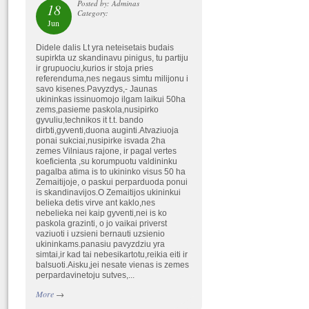
Posted by: Adminas
18
Category:
Jun
Didele dalis Lt yra neteisetais budais
supirkta uz skandinavu pinigus, tu partiju
ir grupuociu,kurios ir stoja pries
referenduma,nes negaus simtu milijonu i
savo kisenes.Pavyzdys,- Jaunas
ukininkas issinuomojo ilgam laikui 50ha
zems,pasieme paskola,nusipirko
gyvuliu,technikos it t.t. bando
dirbti,gyventi,duona auginti.Atvaziuoja
ponai sukciai,nusipirke isvada 2ha
zemes Vilniaus rajone, ir pagal vertes
koeficienta ,su korumpuotu valdininku
pagalba atima is to ukininko visus 50 ha
Zemaitijoje, o paskui perparduoda ponui
is skandinavijos.O Zemaitijos ukininkui
belieka detis virve ant kaklo,nes
nebelieka nei kaip gyventi,nei is ko
paskola grazinti, o jo vaikai priverst
vaziuoti i uzsieni bernauti uzsienio
ukininkams.panasiu pavyzdziu yra
simtai,ir kad tai nebesikartotu,reikia eiti ir
balsuoti.Aisku,jei nesate vienas is zemes
perpardavinetoju sutves,...
More
→