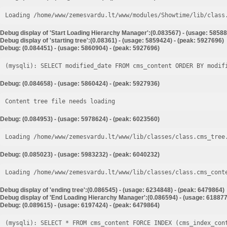
Loading /home/www/zemesvardu.lt/www/modules/Showtime/lib/class
Debug display of 'Start Loading Hierarchy Manager':(0.083567) - (usage: 58588
Debug display of 'starting tree':(0.08361) - (usage: 5859424) - (peak: 5927696)
Debug: (0.084451) - (usage: 5860904) - (peak: 5927696)
Debug: (0.084658) - (usage: 5860424) - (peak: 5927936)
Content tree file needs loading
Debug: (0.084953) - (usage: 5978624) - (peak: 6023560)
Loading /home/www/zemesvardu.lt/www/lib/classes/class.cms_tree
Debug: (0.085023) - (usage: 5983232) - (peak: 6040232)
Loading /home/www/zemesvardu.lt/www/lib/classes/class.cms_cont
Debug display of 'ending tree':(0.086545) - (usage: 6234848) - (peak: 6479864)
Debug display of 'End Loading Hierarchy Manager':(0.086594) - (usage: 618877
Debug: (0.089615) - (usage: 6197424) - (peak: 6479864)
(mysqli): SELECT * FROM cms_content FORCE INDEX (cms_index_con