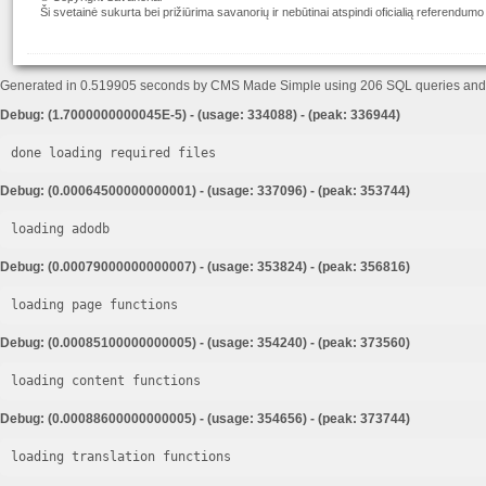
Ši svetainė sukurta bei prižiūrima savanorių ir nebūtinai atspindi oficialią referendumo
Generated in 0.519905 seconds by CMS Made Simple using 206 SQL queries an
Debug: (1.7000000000045E-5) - (usage: 334088) - (peak: 336944)
done loading required files
Debug: (0.00064500000000001) - (usage: 337096) - (peak: 353744)
loading adodb
Debug: (0.00079000000000007) - (usage: 353824) - (peak: 356816)
loading page functions
Debug: (0.00085100000000005) - (usage: 354240) - (peak: 373560)
loading content functions
Debug: (0.00088600000000005) - (usage: 354656) - (peak: 373744)
loading translation functions