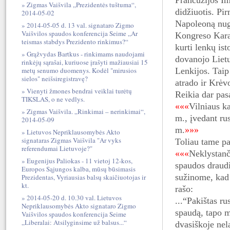
Prancūzijos Im
Zigmas Vaišvila „Prezidentės tuštuma“,
didžiuotis. Pi
2014-05-02
Napoleoną nuga
2014-05-05 d. 13 val. signataro Zigmo
Vaišvilos spaudos konferencija Seime „Ar
Kongreso Karal
teismas stabdys Prezidento rinkimus?“
kurti lenkų ist
Grąžvydas Bartkus - rinkimams naudojami
dovanojo Lietu
rinkėjų sąrašai, kuriuose įrašyti mažiausiai 15
metų senumo duomenys. Kodėl "mirusios
Lenkijos. Taip
sielos" neišsiregistravę?
atrado ir Krėvo
Vienyti žmones bendrai veiklai turėtų
Reikia dar pa
TIKSLAS, o ne vedlys.
«««
Vilniaus k
Zigmas Vaišvila. „Rinkimai – nerinkimai“,
m., įvedant ru
2014-05-09
m.
»»»
Lietuvos Nepriklausomybės Akto
signataras Zigmas Vaišvila "Ar vyks
Toliau tame p
referendumai Lietuvoje?"
«««
Neklystanči
Eugenijus Paliokas - 11 vietoj 12-kos,
spaudos draudi
Europos Sąjungos kalba, mūsų būsimasis
sužinom
e, kad
Prezidentas, Vyriausias balsų skaičiuotojas ir
kt.
rašo:
2014-05-20 d. 10.30 val. Lietuvos
...“Pakištas ru
Nepriklausomybės Akto signataro Zigmo
spaudą, tapo m
Vaišvilos spaudos konferencija Seime
„Liberalai: Atsilyginsime už balsus...“
dvasiškoje nel