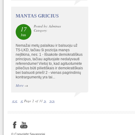
MANTAS GRICIUS
Posted by: Adminas
17
Category:
Jun
Nemažai metų palaikau ir balsuoju už
TS-LKD, tačiau ši pozicija manęs
neįtikina, nes: 1 - Išsakote demokratiškus
principus, tačiau agituojate nedalyvauti
referendume! Vietoj to, kad agituotumėte
piliečius būti pilietiškais ir demokratiškais
bei balsuoti prieš! 2 - vienas pagrindinių
kontrargumentų yra tai...
More
→
<<
<
>
>>
Page 2 of 31
© Copyright Savanoriai