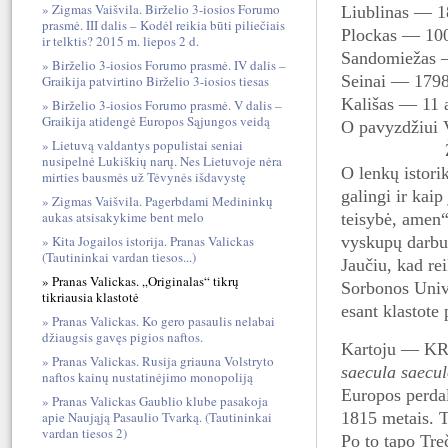
Zigmas Vaišvila. Birželio 3-iosios Forumo
Liublinas — 
prasmė. III dalis – Kodėl reikia būti piliečiais
Plockas — 10
ir telktis? 2015 m. liepos 2 d.
Sandomiežas 
Birželio 3-iosios Forumo prasmė. IV dalis –
Seinai — 179
Graikija patvirtino Birželio 3-iosios tiesas
Kališas — 11 
Birželio 3-iosios Forumo prasmė. V dalis –
Graikija atidengė Europos Sąjungos veidą
O pavyzdžiui 
Lietuvą valdantys populistai seniai
nusipelnė Lukiškių narų. Nes Lietuvoje nėra
O lenkų istorik
mirties bausmės už Tėvynės išdavystę
galingi ir kaip
Zigmas Vaišvila. Pagerbdami Medininkų
aukas atsisakykime bent melo
teisybė, amen“
vysk
upų darbu
Kita Jogailos istorija. Pranas Valickas
(Tautininkai vardan tiesos...)
Jaučiu, kad re
Pranas Valickas. „Originalas“ tikrų
Sorbonos Unive
tikriausia klastotė
esant klastote
Pranas Valickas. Ko gero pasaulis nelabai
džiaugsis gavęs pigios naftos.
Kartoju — KRĖ
Pranas Valickas. Rusija griauna Volstryto
saecula saecu
naftos kainų nustatinėjimo monopoliją
Europos perda
Pranas Valickas Gaublio klube pasakoja
1815 metais. T
apie Naująją Pasaulio Tvarką. (Tautininkai
vardan tiesos 2)
Po to tapo Tre