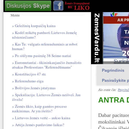
Meniu
Geležinių kurpaičių kaina
Kodėl reikėtų parduoti Lietuvos žemelę
užsieniečiams?
Kas Tu: vulgari​s referendum​inis ar robot
human?
Po siūlymu pasirašę 38 Seimo nariai
Euromutantai - ūkininkaujančio žurnalisto
atsakas Profesoriaus "Referendūmams"
Pagrindinis
Konstitucijos 47 str.
Pasirašykite p
Referendumo eiga
Bolivijos žemės įstatymas
Jūs esate čia:
Pagrind
Spekuliacija: Lietuvos Žemės neišveš. Jau
ANTRA DA
išveža!
Žemės ūkio, kaip gamtos proceso
naikinimas. Ar yra išeitis?
Dabar pacituos
Lietuvos žemės vertė – aukso kaina
mokslininkai 
Artėja žemės pardavimo laikas?
Čikagoje išl