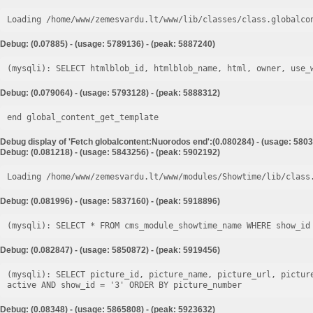
Loading /home/www/zemesvardu.lt/www/lib/classes/class.globalco
Debug: (0.07885) - (usage: 5789136) - (peak: 5887240)
Debug: (0.079064) - (usage: 5793128) - (peak: 5888312)
end global_content_get_template
Debug display of 'Fetch globalcontent:Nuorodos end':(0.080284) - (usage: 5803
Debug: (0.081218) - (usage: 5843256) - (peak: 5902192)
Loading /home/www/zemesvardu.lt/www/modules/Showtime/lib/class
Debug: (0.081996) - (usage: 5837160) - (peak: 5918896)
Debug: (0.082847) - (usage: 5850872) - (peak: 5919456)
(mysqli): SELECT picture_id, picture_name, picture_url, pictur
Debug: (0.08348) - (usage: 5865808) - (peak: 5923632)