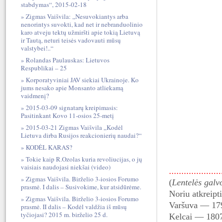
stabdymas“, 2015-02-18
Zigmas Vaišvila: „Nesuvokiantys arba
nenorintys suvokti, kad net ir nebranduolinio
karo atveju tektų užmiršti apie tokią Lietuvą
ir Tautą, neturi teisės vadovauti mūsų
valstybei!..“
Rolandas Paulauskas: Lietuvos
Respublikai – 25
Korporatyviniai JAV siekiai Ukrainoje. Ko
jums nesako apie Monsanto atliekamą
vaidmenį?
2015-03-09 signatarų kreipimasis:
Pasitinkant Kovo 11-osios 25-metį
2015-03-21 Zigmas Vaišvila „Kodėl
Lietuva dirba Rusijos reakcionierių naudai?“
KODĖL KARAS?
Tokie kaip R.Ozolas kuria revoliucijas, o jų
vaisiais naudojasi niekšai (video)
.....................
Zigmas Vaišvila. Birželio 3-iosios Forumo
(
Lentelės galvo
prasmė. I dalis – Susivokime, kur atsidūrėme.
Noriu atkreipt
Zigmas Vaišvila. Birželio 3-iosios Forumo
Varšuva — 17
prasmė. II dalis – Kodėl valdžia iš mūsų
tyčiojasi? 2015 m. birželio 25 d.
Kelcai — 180