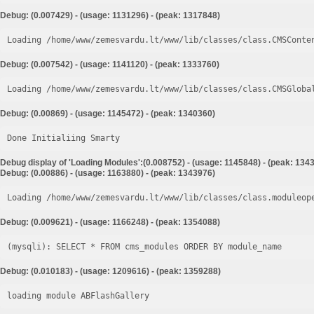
Debug: (0.007429) - (usage: 1131296) - (peak: 1317848)
Loading /home/www/zemesvardu.lt/www/lib/classes/class.CMSConte
Debug: (0.007542) - (usage: 1141120) - (peak: 1333760)
Loading /home/www/zemesvardu.lt/www/lib/classes/class.CMSGloba
Debug: (0.00869) - (usage: 1145472) - (peak: 1340360)
Done Initialiing Smarty
Debug display of 'Loading Modules':(0.008752) - (usage: 1145848) - (peak: 134
Debug: (0.00886) - (usage: 1163880) - (peak: 1343976)
Loading /home/www/zemesvardu.lt/www/lib/classes/class.moduleop
Debug: (0.009621) - (usage: 1166248) - (peak: 1354088)
Debug: (0.010183) - (usage: 1209616) - (peak: 1359288)
loading module ABFlashGallery