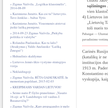
cituoti Jad
Zigmas Vaišvila. „Logiškas klausimėlis“,
sąžiningos 
2014-08-09
vien klastoč
Kazimieras Juraitis. Kas esi tu? lietuvytis.
4) Lietuvos is
Tavo ženklas – baltas Vytis
„Lietuvių T
Kazimieras Juraitis. Visuomenės atstovai
įteikė laišką premjerui.
toli nueis to
2014-09-23 Zigmas Vaišvila „Prekyba
Pabaigai — Uluntai
politika ir valstybe“
pavadinimo vertimą 
Rolandas Paulauskas. Kas ta šalis?
.....................
(Atsakymas į Valdo Anelausko “Laišką
Žmogui“)
Carinės Rusijo
Hidraulinis skaldymas
(katalikų ir n
Lietuvos žemės ūkio vystymo strategijos
institucijos d
vizija
1913 m. Paderb
Neklaidingoji
Konstantino ed
Zigmas Vaišvila. RŪTA GAJAUSKAITĖ. In
vyskupija, kai
memoriam papildant, 2015-02-03
KREIPIMASIS VARDAN LIETUVOS!
Seimo nario P. Gylio pranešimas: „Vasario
16-oji: ar V. Landsbergis vėl vaidins J.
Basanavičių?“
Zigmas Vaišvila „Karo propagandos ir melo