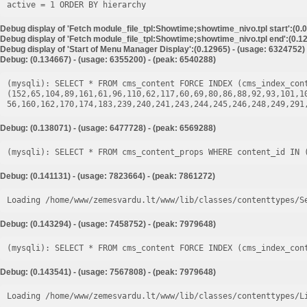
Debug display of 'Fetch module_file_tpl:Showtime;showtime_nivo.tpl start':(0.
Debug display of 'Fetch module_file_tpl:Showtime;showtime_nivo.tpl end':(0.12
Debug display of 'Start of Menu Manager Display':(0.12965) - (usage: 6324752)
Debug: (0.134667) - (usage: 6355200) - (peak: 6540288)
(mysqli): SELECT * FROM cms_content FORCE INDEX (cms_index_cont
(152,65,104,89,161,61,96,110,62,117,60,69,80,86,88,92,93,101,1
Debug: (0.138071) - (usage: 6477728) - (peak: 6569288)
Debug: (0.141131) - (usage: 7823664) - (peak: 7861272)
Loading /home/www/zemesvardu.lt/www/lib/classes/contenttypes/S
Debug: (0.143294) - (usage: 7458752) - (peak: 7979648)
Debug: (0.143541) - (usage: 7567808) - (peak: 7979648)
Loading /home/www/zemesvardu.lt/www/lib/classes/contenttypes/L