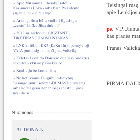
Apie Musmirės "liberalų" ratelį -
Teisingai rusų 
Kazimieras Uoka - arba kaip Prezidentė
apie Lenkijos u
įsijautė "savų" ratelyje...
Ar tai galima būtų vadinti ilgesingu
„žento“ laišku Jūsų dukrai?
ps
. V.P.Ulunta
2011 m. archyvai: GRĮŽTANT Į
kas pradės man
TIKĖTINAS CHAOSO IŠTAKAS
LNK kultūra - KK2 (KaKa-Du) operatyvioji
Pranas Valick
VATA puola signatarą Zigmą Vaišvilą.
Keletas Leonido Donskio citatų iš prieš tris
savaites vykusio pašnekesio:
Koalicija be komunistų
Ne lietuviams Dvigubų pilietybių
"išsaugojimui" referen-DŪMAS lietuviams
PIRMA DALI
arba kodėl gerai neparuošęs spąstų, į juos
neįviliosi...
Nuomonės
ALDONA J.