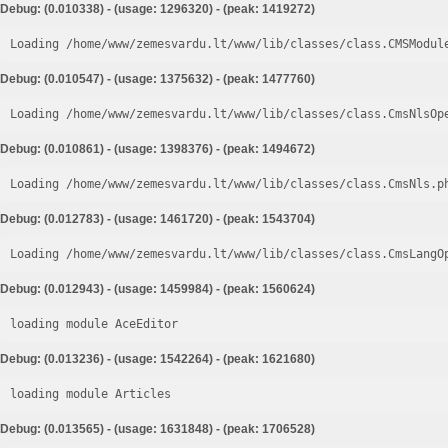
Debug: (0.010338) - (usage: 1296320) - (peak: 1419272)
Loading /home/www/zemesvardu.lt/www/lib/classes/class.CMSModul
Debug: (0.010547) - (usage: 1375632) - (peak: 1477760)
Loading /home/www/zemesvardu.lt/www/lib/classes/class.CmsNlsOp
Debug: (0.010861) - (usage: 1398376) - (peak: 1494672)
Loading /home/www/zemesvardu.lt/www/lib/classes/class.CmsNls.p
Debug: (0.012783) - (usage: 1461720) - (peak: 1543704)
Loading /home/www/zemesvardu.lt/www/lib/classes/class.CmsLangO
Debug: (0.012943) - (usage: 1459984) - (peak: 1560624)
loading module AceEditor
Debug: (0.013236) - (usage: 1542264) - (peak: 1621680)
loading module Articles
Debug: (0.013565) - (usage: 1631848) - (peak: 1706528)