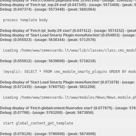
Debug display of 'Fetch content:pagedata end':(0.047249) - (usage: 5590928) -
Debug display of 'Fetch tpl_top:29 end':(0.047345) - (usage: 5573408) - (peak:
Debug: (0.047374) - (usage: 5573448) - (peak: 5681064)
process template body
Debug display of 'Fetch tpl_body:29 start':(0.047412) - (usage: 5574152) - (pe
Debug display of 'Start Load Smarty Plugin menu/function':(0.054853) - (usage
Debug: (0.055023) - (usage: 5638344) - (peak: 5713576)
Loading /home/www/zemesvardu.lt/www/lib/classes/class.cms_modu
Debug: (0.055912) - (usage: 5639608) - (peak: 5718216)
Debug display of 'Start Load Smarty Plugin news/function':(0.071078) - (usage:
Debug: (0.071435) - (usage: 5760752) - (peak: 5811208)
Loading /home/www/zemesvardu.lt/www/modules/News/News.module.p
Debug display of 'Fetch globalcontent:Nuorodos start':(0.077875) - (usage: 57
Debug: (0.07798) - (usage: 5763200) - (peak: 5873856)
start global_content_get_template
Debug: (0.078126) - (usage: 5786008) - (peak: 5874008)