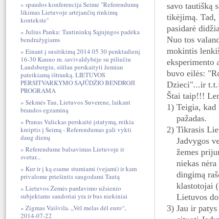
spaudos konferencija Seime "Referendumų
savo tautišką 
likimas Lietuvoje artėjančių rinkimų
tikėjimą. Tad,
kontekste"
pasidarė didži
Julius Panka: Tautininkų Sąjujngos padėka
Nuo tos valand
bendražygiams
mokintis lenki
Einant į susitikimą 2014 05 30 penktadienį
16-30 Kauno m. savivaldybėje su piliečiu
eksperimento a
Landsbergiu, siūlau perskaityti žemiau
buvo eilės: "R
pateikiamą ištrauką. LIETUVOS
PERSITVARKYMO SĄJŪDŽIO BENDROJI
Dzieci"...ir t.t.
PROGRAMA
Štai taip!!! Le
Sėkmės Tau, Lietuvos Suverene, laikant
1) Teigia, kad
brandos egzaminą
pažadas.
Pranas Valickas perskaitė įstatymą, reikia
2) Tikrasis Li
kreiptis į Seimą - Referendumas gali vykti
daug dienų
Jadvygos ve
Referendume balsavimas Lietuvoje ir
ž
emes priju
svetur...
niekas nėra
Kur ir į ką esame stumiami (vejami) ir kam
dingimą raš
privalome priešintis saugodami Tautą
klastotojai 
Lietuvos Žemės pardavimo užsienio
subjektams sandoriai yra ir bus niekiniai
Lietuvos do
Zigmas Vaišvila. „Vėl melas dėl euro“,
3) Jau ir paty
2014-07-22