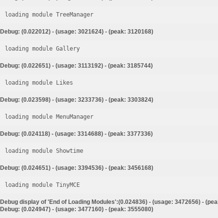
loading module TreeManager
Debug: (0.022012) - (usage: 3021624) - (peak: 3120168)
loading module Gallery
Debug: (0.022651) - (usage: 3113192) - (peak: 3185744)
loading module Likes
Debug: (0.023598) - (usage: 3233736) - (peak: 3303824)
loading module MenuManager
Debug: (0.024118) - (usage: 3314688) - (peak: 3377336)
loading module Showtime
Debug: (0.024651) - (usage: 3394536) - (peak: 3456168)
loading module TinyMCE
Debug display of 'End of Loading Modules':(0.024836) - (usage: 3472656) - (pe
Debug: (0.024947) - (usage: 3477160) - (peak: 3555080)