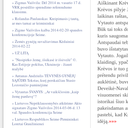
Zigmas Vaišvila: Dėl 2014 m. vasario 17 d.
Aiškinant Krėvo
VRK posėdžio sprendimo referendumo
Krėvos pilyje 
klausimu.
laikinas raštas
Rolandas Paulauskas: Kreipimasis į tautą,
V
ytauto antspa
ar mes tarnai ar šeimininkai
Būk tai toks d
Zigmo Vaišvilos kalba 2014-02-20 spaudos
konferencijoje Seime.
kuris saugomas
Žemės gynėjų suvažiavimas Kėdainiai
Antspaudai te
2014-02-22
buvo išstatyta
UŽ LITĄ
Vytauto. Jogail
"Nusipirko žemę, išsikasė ir išsivežė" ©.
klaidingi, ypa
Kas Estijoje pokštas, Ukrainoje - žiauri
Krėvos ir tuo p
realybė
prétendu privi
Antanas Andziulis TĖVYNĖS GYNĖJŲ
SĄJŪDIS Tekstas, kurį perskaičiau Stasio
auklėtinė, buv
Lozoraičio paminėjime
Deveikė-Navali
Vytautas ŠVANYS: „Ar vaikščiosim „kaip
visuomenei ski
žemę pardavę“?
istorikai šiuo
Lietuvos Nepriklausomybės atkūrimo Akto
signataro Zigmo Vaišvilos 2014-03-06 d. 13
pakeisdamas an
val. Spaudos konferencija Seime
pastebi, kad Kr
Lietuvos Respublikos Seimo Pirmininkei
idėją.
»»»
Loretai Graužinienei