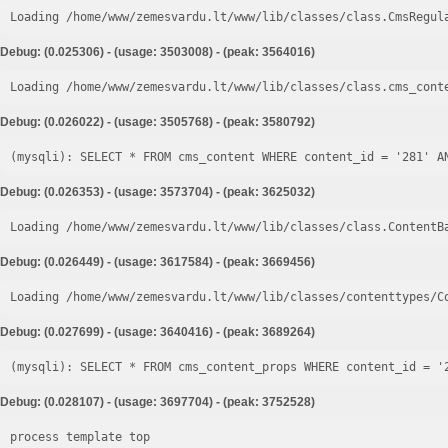
Loading /home/www/zemesvardu.lt/www/lib/classes/class.CmsRegul
Debug: (0.025306) - (usage: 3503008) - (peak: 3564016)
Loading /home/www/zemesvardu.lt/www/lib/classes/class.cms_cont
Debug: (0.026022) - (usage: 3505768) - (peak: 3580792)
Debug: (0.026353) - (usage: 3573704) - (peak: 3625032)
Loading /home/www/zemesvardu.lt/www/lib/classes/class.ContentB
Debug: (0.026449) - (usage: 3617584) - (peak: 3669456)
Loading /home/www/zemesvardu.lt/www/lib/classes/contenttypes/C
Debug: (0.027699) - (usage: 3640416) - (peak: 3689264)
Debug: (0.028107) - (usage: 3697704) - (peak: 3752528)
process template top