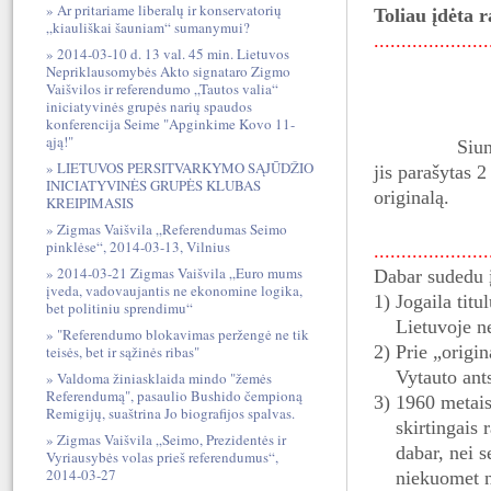
Ar pritariame liberalų ir konservatorių
Toliau įdėta 
„kiauliškai šauniam“ sumanymui?
.....................
2014-03-10 d. 13 val. 45 min. Lietuvos
Nepriklausomybės Akto signataro Zigmo
Vaišvilos ir referendumo „Tautos valia“
iniciatyvinės grupės narių spaudos
konferencija Seime "Apginkime Kovo 11-
ąją!"
Siun
LIETUVOS PERSITVARKYMO SĄJŪDŽIO
jis parašytas 2
INICIATYVINĖS GRUPĖS KLUBAS
originalą.
KREIPIMASIS
Zigmas Vaišvila „Referendumas Seimo
pinklėse“, 2014-03-13, Vilnius
.....................
2014-03-21 Zigmas Vaišvila „Euro mums
Dabar sudedu į
įveda, vadovaujantis ne ekonomine logika,
1) Jogaila titu
bet politiniu sprendimu“
Lietuvoje n
"Referendumo blokavimas peržengė ne tik
2) Prie „origi
teisės, bet ir sąžinės ribas"
Vytauto ant
Valdoma žiniasklaida mindo "žemės
Referendumą", pasaulio Bushido čempioną
3) 1960 metais 
Remigijų, suaštrina Jo biografijos spalvas.
skirtingais 
Zigmas Vaišvila „Seimo, Prezidentės ir
dabar, nei s
Vyriausybės volas prieš referendumus“,
2014-03-27
niekuomet n