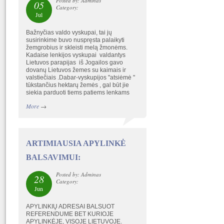
Posted by: Adminas
05
Category:
Jul
Bažnyčias valdo vyskupai, tai jų
susirinkime buvo nuspręsta palaikyti
žemgrobius ir skleisti melą žmonėms.
Kadaise lenkijos vyskupai valdantys
Lietuvos parapijas iš Jogailos gavo
dovanų Lietuvos žemes su kaimais ir
valstiečiais .Dabar-vyskupijos "atsiėmė "
tūkstančius hektarų žemės , gal būt jie
siekia parduoti tiems patiems lenkams
More
→
ARTIMIAUSIA APYLINKĖ
BALSAVIMUI:
Posted by: Adminas
28
Category:
Jun
APYLINKIŲ ADRESAI BALSUOT
REFERENDUME BET KURIOJE
APYLINKĖJE, VISOJE LIETUVOJE.