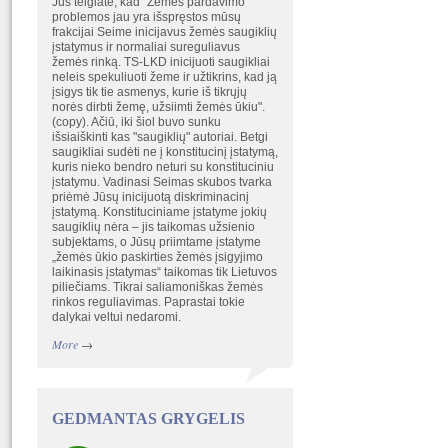
Jūs teigiate, kad" Žemės pardavimo
problemos jau yra išspręstos mūsų
frakcijai Seime inicijavus žemės saugiklių
įstatymus ir normaliai sureguliavus
žemės rinką. TS-LKD inicijuoti saugikliai
neleis spekuliuoti žeme ir užtikrins, kad ją
įsigys tik tie asmenys, kurie iš tikrųjų
norės dirbti žemę, užsiimti žemės ūkiu".
(copy). Ačiū, iki šiol buvo sunku
išsiaiškinti kas "saugiklių" autoriai. Betgi
saugikliai sudėti ne į konstitucinį įstatymą,
kuris nieko bendro neturi su konstituciniu
įstatymu. Vadinasi Seimas skubos tvarka
priėmė Jūsų inicijuotą diskriminacinį
įstatymą. Konstituciniame įstatyme jokių
saugiklių nėra – jis taikomas užsienio
subjektams, o Jūsų priimtame įstatyme
„žemės ūkio paskirties žemės įsigyjimo
laikinasis įstatymas“ taikomas tik Lietuvos
piliečiams. Tikrai saliamoniškas žemės
rinkos reguliavimas. Paprastai tokie
dalykai veltui nedaromi.
More
→
GEDMANTAS GRYGELIS