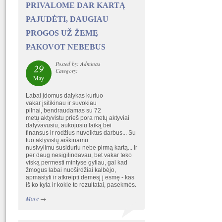
PRIVALOME DAR KARTĄ
PAJUDĖTI, DAUGIAU
PROGOS UŽ ŽEMĘ
PAKOVOT NEBEBUS
Posted by: Adminas
29
Category:
May
Labai įdomus dalykas kuriuo
vakar įsitikinau ir suvokiau
pilnai, bendraudamas su 72
metų aktyvistu prieš pora metų aktyviai
dalyvavusiu, aukojusiu laiką bei
finansus ir rodžius nuveiktus darbus... Su
tuo aktyvistų aiškinamu
nusivylimu susiduriu nebe pirmą kartą... Ir
per daug nesigilindavau, bet vakar teko
viską permesti mintyse gyliau, gal kad
žmogus labai nuoširdžiai kalbėjo,
apmastyti ir atkreipti dėmesį į esmę - kas
iš ko kyla ir kokie to rezultatai, pasekmės.
More
→