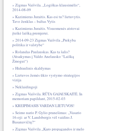
Zigmas Vaišvila. „Logiškas klausimėlis“,
2014-08-09
Kazimieras Juraitis. Kas esi tu? lietuvytis.
Tavo ženklas – baltas Vytis
Kazimieras Juraitis. Visuomenės atstovai
įteikė laišką premjerui.
2014-09-23 Zigmas Vaišvila „Prekyba
politika ir valstybe“
Rolandas Paulauskas. Kas ta šalis?
(Atsakymas į Valdo Anelausko “Laišką
Žmogui“)
Hidraulinis skaldymas
Lietuvos žemės ūkio vystymo strategijos
vizija
Neklaidingoji
Zigmas Vaišvila. RŪTA GAJAUSKAITĖ. In
memoriam papildant, 2015-02-03
KREIPIMASIS VARDAN LIETUVOS!
Seimo nario P. Gylio pranešimas: „Vasario
16-oji: ar V. Landsbergis vėl vaidins J.
Basanavičių?“
Zigmas Vaišvila „Karo propagandos ir melo