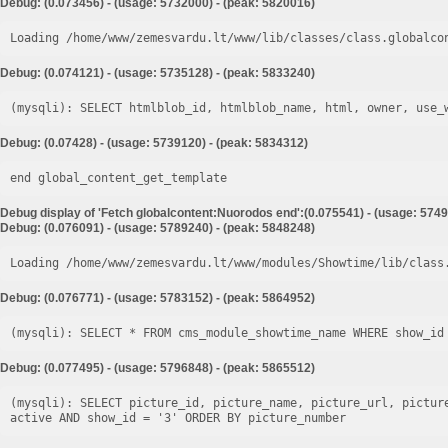
Debug: (0.073456) - (usage: 5732000) - (peak: 5820016)
Loading /home/www/zemesvardu.lt/www/lib/classes/class.globalco
Debug: (0.074121) - (usage: 5735128) - (peak: 5833240)
Debug: (0.07428) - (usage: 5739120) - (peak: 5834312)
end global_content_get_template
Debug display of 'Fetch globalcontent:Nuorodos end':(0.075541) - (usage: 5749
Debug: (0.076091) - (usage: 5789240) - (peak: 5848248)
Loading /home/www/zemesvardu.lt/www/modules/Showtime/lib/class
Debug: (0.076771) - (usage: 5783152) - (peak: 5864952)
Debug: (0.077495) - (usage: 5796848) - (peak: 5865512)
(mysqli): SELECT picture_id, picture_name, picture_url, pictur