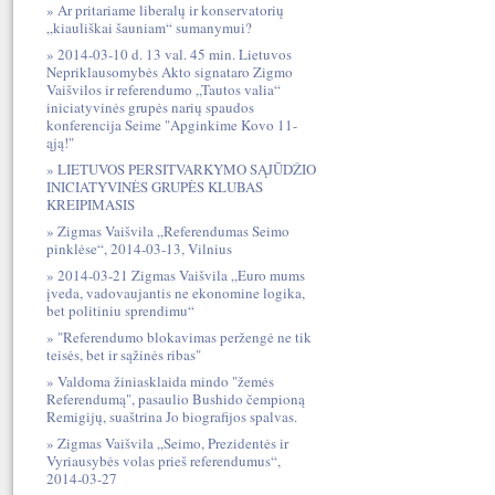
Ar pritariame liberalų ir konservatorių
„kiauliškai šauniam“ sumanymui?
2014-03-10 d. 13 val. 45 min. Lietuvos
Nepriklausomybės Akto signataro Zigmo
Vaišvilos ir referendumo „Tautos valia“
iniciatyvinės grupės narių spaudos
konferencija Seime "Apginkime Kovo 11-
ąją!"
LIETUVOS PERSITVARKYMO SĄJŪDŽIO
INICIATYVINĖS GRUPĖS KLUBAS
KREIPIMASIS
Zigmas Vaišvila „Referendumas Seimo
pinklėse“, 2014-03-13, Vilnius
2014-03-21 Zigmas Vaišvila „Euro mums
įveda, vadovaujantis ne ekonomine logika,
bet politiniu sprendimu“
"Referendumo blokavimas peržengė ne tik
teisės, bet ir sąžinės ribas"
Valdoma žiniasklaida mindo "žemės
Referendumą", pasaulio Bushido čempioną
Remigijų, suaštrina Jo biografijos spalvas.
Zigmas Vaišvila „Seimo, Prezidentės ir
Vyriausybės volas prieš referendumus“,
2014-03-27