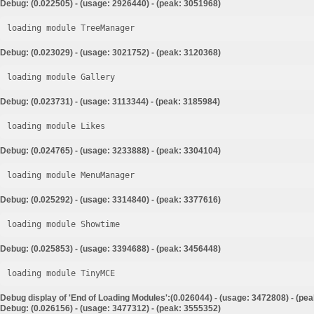
Debug: (0.022505) - (usage: 2926440) - (peak: 3051968)
loading module TreeManager
Debug: (0.023029) - (usage: 3021752) - (peak: 3120368)
loading module Gallery
Debug: (0.023731) - (usage: 3113344) - (peak: 3185984)
loading module Likes
Debug: (0.024765) - (usage: 3233888) - (peak: 3304104)
loading module MenuManager
Debug: (0.025292) - (usage: 3314840) - (peak: 3377616)
loading module Showtime
Debug: (0.025853) - (usage: 3394688) - (peak: 3456448)
loading module TinyMCE
Debug display of 'End of Loading Modules':(0.026044) - (usage: 3472808) - (pe
Debug: (0.026156) - (usage: 3477312) - (peak: 3555352)