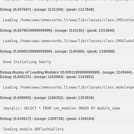
Debug: (0.007687) - (usage: 1131368) - (peak: 1317848)
Loading /home/www/zemesvardu.lt/www/lib/classes/class.CMSConte
Debug: (0.0078039999999999) - (usage: 1141192) - (peak: 1333840)
Loading /home/www/zemesvardu.lt/www/lib/classes/class.CMSGloba
Debug: (0.0090539999999999) - (usage: 1145560) - (peak: 1340088)
Done Initialiing Smarty
Debug display of 'Loading Modules':(0.0091199999999999) - (usage: 1145944) 
Debug: (0.009231) - (usage: 1163984) - (peak: 1343952)
Loading /home/www/zemesvardu.lt/www/lib/classes/class.moduleop
Debug: (0.009995) - (usage: 1166352) - (peak: 1353936)
Debug: (0.010617) - (usage: 1209728) - (peak: 1359104)
loading module ABFlashGallery