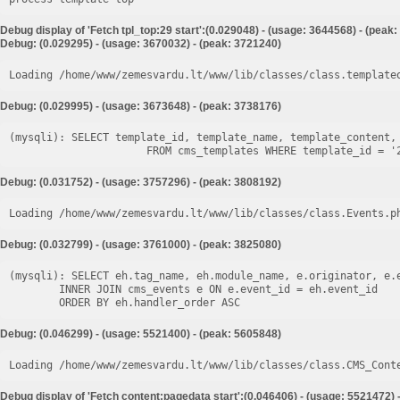
Debug display of 'Fetch tpl_top:29 start':(0.029048) - (usage: 3644568) - (peak
Debug: (0.029295) - (usage: 3670032) - (peak: 3721240)
Loading /home/www/zemesvardu.lt/www/lib/classes/class.template
Debug: (0.029995) - (usage: 3673648) - (peak: 3738176)
(mysqli): SELECT template_id, template_name, template_content, 
Debug: (0.031752) - (usage: 3757296) - (peak: 3808192)
Loading /home/www/zemesvardu.lt/www/lib/classes/class.Events.p
Debug: (0.032799) - (usage: 3761000) - (peak: 3825080)
(mysqli): SELECT eh.tag_name, eh.module_name, e.originator, e.e
        INNER JOIN cms_events e ON e.event_id = eh.event_id

Debug: (0.046299) - (usage: 5521400) - (peak: 5605848)
Loading /home/www/zemesvardu.lt/www/lib/classes/class.CMS_Cont
Debug display of 'Fetch content:pagedata start':(0.046406) - (usage: 5521472) 