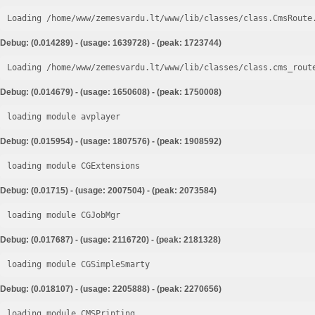
Loading /home/www/zemesvardu.lt/www/lib/classes/class.CmsRoute
Debug: (0.014289) - (usage: 1639728) - (peak: 1723744)
Loading /home/www/zemesvardu.lt/www/lib/classes/class.cms_rout
Debug: (0.014679) - (usage: 1650608) - (peak: 1750008)
loading module avplayer
Debug: (0.015954) - (usage: 1807576) - (peak: 1908592)
loading module CGExtensions
Debug: (0.01715) - (usage: 2007504) - (peak: 2073584)
loading module CGJobMgr
Debug: (0.017687) - (usage: 2116720) - (peak: 2181328)
loading module CGSimpleSmarty
Debug: (0.018107) - (usage: 2205888) - (peak: 2270656)
loading module CMSPrinting