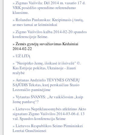
Zigmas Vaišvila: Dėl 2014 m. vasario 17 d.
VRK posėdžio sprendimo referendumo
klausimu.
Rolandas Paulauskas: Kreipimasis į tautą,
ar mes tarnai ar šeimininkai
Zigmo Vaišvilos kalba 2014-02-20 spaudos
konferencijoje Seime.
Žemės gynėjų suvažiavimas Kėdainiai
2014-02-22
UŽ LITĄ
"Nusipirko žemę, išsikasė ir išsivežė" ©.
Kas Estijoje pokštas, Ukrainoje - žiauri
realybė
Antanas Andziulis TĖVYNĖS GYNĖJŲ
SĄJŪDIS Tekstas, kurį perskaičiau Stasio
Lozoraičio paminėjime
Vytautas ŠVANYS: „Ar vaikščiosim „kaip
žemę pardavę“?
Lietuvos Nepriklausomybės atkūrimo Akto
signataro Zigmo Vaišvilos 2014-03-06 d. 13
val. Spaudos konferencija Seime
Lietuvos Respublikos Seimo Pirmininkei
Loretai Graužinienei