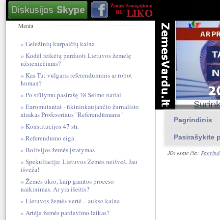
Meniu
Geležinių kurpaičių kaina
Kodėl reikėtų parduoti Lietuvos žemelę
užsieniečiams?
Kas Tu: vulgari​s referendum​inis ar robot
human?
Po siūlymu pasirašę 38 Seimo nariai
Euromutantai - ūkininkaujančio žurnalisto
atsakas Profesoriaus "Referendūmams"
Pagrindinis
Konstitucijos 47 str.
Pasirašykite p
Referendumo eiga
Bolivijos žemės įstatymas
Jūs esate čia:
Pagrind
Spekuliacija: Lietuvos Žemės neišveš. Jau
išveža!
Žemės ūkio, kaip gamtos proceso
naikinimas. Ar yra išeitis?
Lietuvos žemės vertė – aukso kaina
Artėja žemės pardavimo laikas?