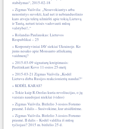
stabdymas“, 2015-02-18
Zigmas Vaišvila: „Nesuvokiantys arba
nenorintys suvokti, kad net ir nebranduolinio
karo atveju tektų užmiršti apie tokią Lietuvą
ir Tautą, neturi teisės vadovauti mūsų
valstybei!..“
Rolandas Paulauskas: Lietuvos
Respublikai – 25
Korporatyviniai JAV siekiai Ukrainoje. Ko
jums nesako apie Monsanto atliekamą
vaidmenį?
2015-03-09 signatarų kreipimasis:
Pasitinkant Kovo 11-osios 25-metį
2015-03-21 Zigmas Vaišvila „Kodėl
Lietuva dirba Rusijos reakcionierių naudai?“
KODĖL KARAS?
Tokie kaip R.Ozolas kuria revoliucijas, o jų
vaisiais naudojasi niekšai (video)
Zigmas Vaišvila. Birželio 3-iosios Forumo
prasmė. I dalis – Susivokime, kur atsidūrėme.
Zigmas Vaišvila. Birželio 3-iosios Forumo
prasmė. II dalis – Kodėl valdžia iš mūsų
tyčiojasi? 2015 m. birželio 25 d.