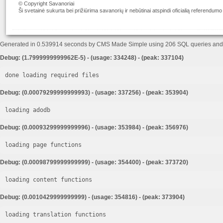
© Copyright Savanoriai
Ši svetainė sukurta bei prižiūrima savanorių ir nebūtinai atspindi oficialią referendumo
Generated in 0.539914 seconds by CMS Made Simple using 206 SQL queries an
Debug: (1.7999999999962E-5) - (usage: 334248) - (peak: 337104)
done loading required files
Debug: (0.00079299999999993) - (usage: 337256) - (peak: 353904)
loading adodb
Debug: (0.00093299999999996) - (usage: 353984) - (peak: 356976)
loading page functions
Debug: (0.00098799999999999) - (usage: 354400) - (peak: 373720)
loading content functions
Debug: (0.0010429999999999) - (usage: 354816) - (peak: 373904)
loading translation functions