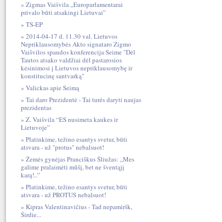
Zigmas Vaišvila „Europarlamentarai
privalo būti atsakingi Lietuvai”
TS-EP
2014-04-17 d. 11.30 val. Lietuvos
Nepriklausomybės Akto signataro Zigmo
Vaišvilos spaudos konferencija Seime "Dėl
Tautos atsako valdžiai dėl pastarosios
kėsinimosi į Lietuvos nepriklausomybę ir
konstitucinę santvarką"
Valickas apie Seimą
Tai daro Prezidentė - Tai turės daryti naujas
prezidentas
Z. Vaišvila “ES nusimeta kaukes ir
Lietuvoje”
Platinkime, težino esantys svetur, būti
atsvara - už "protus" nebalsuot!
Žemės gynėjas Pranciškus Šliužas: „Mes
galime pralaimėti mūšį, bet ne šventąjį
karą!..”
Platinkime, težino esantys svetur, būti
atsvara - už PROTUS nebalsuot!
Kipras Valentinavičius - Tad nepamiršk,
Širdie...