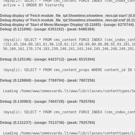
(mysqli): SELECT * FROM cms_content FORCE INDEX (cms_index_con
Debug display of 'Fetch module_file_tpl:Showtime;showtime_nivo.tpl start':(0.
Debug display of 'Fetch module_file_tpl:Showtime;showtime_nivo.tpl end':(0.11
Debug display of 'Start of Menu Manager Display':(0.11685) - (usage: 6270744)
Debug: (0.121696) - (usage: 6301192) - (peak: 6486384)
(mysqli): SELECT * FROM cms_content FORCE INDEX (cms_index_cont
(152,65,104,89,161,61,96,110,62,117,60,69,80,86,88,92,93,101,1
Debug: (0.125146) - (usage: 6423712) - (peak: 6515304)
Debug: (0.128868) - (usage: 7769704) - (peak: 7807256)
Loading /home/www/zemesvardu.lt/www/lib/classes/contenttypes/S
Debug: (0.130983) - (usage: 7404728) - (peak: 7925784)
Debug: (0.131237) - (usage: 7513736) - (peak: 7925784)
Loading /home/www/zemesvardu.lt/www/lib/classes/contenttypes/L