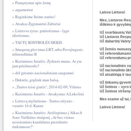
Pamąstymai apie žemę
argumentai
Laisva Lietuva!
Raginkime Seimo narius!
Mes, Lietuvos Respu
Atsakas Žygimantui Zabietai
išlikimo ir gyvybi
Lietuvos rytas: patriotizmas - lygu
Už svarbiausių Va
idiotizmas.
Už Lietuvos Respub
Už dabartinį Valst
TAUTŲ KONTROLĖS SIEKIS
Smegenų plovimas LRT, arba Pavojingasis
Už žemės nuosavybė
Už referendumams s
referendūmas II
Už referendumu pr
Kazimieras Juraitis: Žydrasis maras. Ar yra
jam priešnuodis?
Už nacionalinės val
Už nacionalinio ūk
dėl grėsmės nacionaliniam saugumui
Už atsakingą ir ta
Dukrele, grąžink man balsą.
Už tinkamų gyventi
„Tautos teisė gintis“, 2014-02-09, Vilnius
Už šeimos – vyro i
Už šeimos viršenyb
Kazimieras Juraitis - Atsakymas A.Lukošiui
Mes esame už tai, k
Lietuvą mylintiems - Tautos eitynės -
vasario 16 d. Kaune
Laisva Lietuva!
Kazimieras Juraitis: Atsiliepimas į Alkas.lt
Jono Vaiškūno straipsnį „Ar bus vienas
nesisteminis kandidatas prezidento
rinkimuose?“