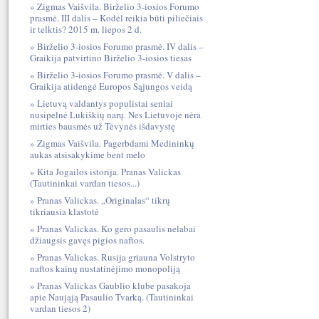
Zigmas Vaišvila. Birželio 3-iosios Forumo
prasmė. III dalis – Kodėl reikia būti piliečiais
ir telktis? 2015 m. liepos 2 d.
Birželio 3-iosios Forumo prasmė. IV dalis –
Graikija patvirtino Birželio 3-iosios tiesas
Birželio 3-iosios Forumo prasmė. V dalis –
Graikija atidengė Europos Sąjungos veidą
Lietuvą valdantys populistai seniai
nusipelnė Lukiškių narų. Nes Lietuvoje nėra
mirties bausmės už Tėvynės išdavystę
Zigmas Vaišvila. Pagerbdami Medininkų
aukas atsisakykime bent melo
Kita Jogailos istorija. Pranas Valickas
(Tautininkai vardan tiesos...)
Pranas Valickas. „Originalas“ tikrų
tikriausia klastotė
Pranas Valickas. Ko gero pasaulis nelabai
džiaugsis gavęs pigios naftos.
Pranas Valickas. Rusija griauna Volstryto
naftos kainų nustatinėjimo monopoliją
Pranas Valickas Gaublio klube pasakoja
apie Naująją Pasaulio Tvarką. (Tautininkai
vardan tiesos 2)