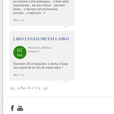
jau beveik ir prie pabaigos... o kiek visko
nepadaryta... kai kas ramus... kai kam
baisu... o kai kas net prošvaisčių
nemato... o kaip bus...?
More
→
LIKO LYGIAI METAI LAIKO
Posted by: Adminas
01
Category:
May
Šiandien 2013 Gegužės 1 diena, ir kaip
Jūs manot iki ko liko tik metai laiko ?
More
→
<<
<
>
>>
Page 30 of 31