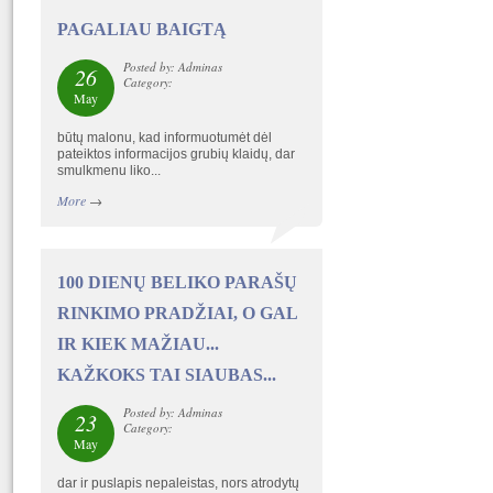
PAGALIAU BAIGTĄ
Posted by: Adminas
26
Category:
May
būtų malonu, kad informuotumėt dėl
pateiktos informacijos grubių klaidų, dar
smulkmenu liko...
More
→
100 DIENŲ BELIKO PARAŠŲ
RINKIMO PRADŽIAI, O GAL
IR KIEK MAŽIAU...
KAŽKOKS TAI SIAUBAS...
Posted by: Adminas
23
Category:
May
dar ir puslapis nepaleistas, nors atrodytų