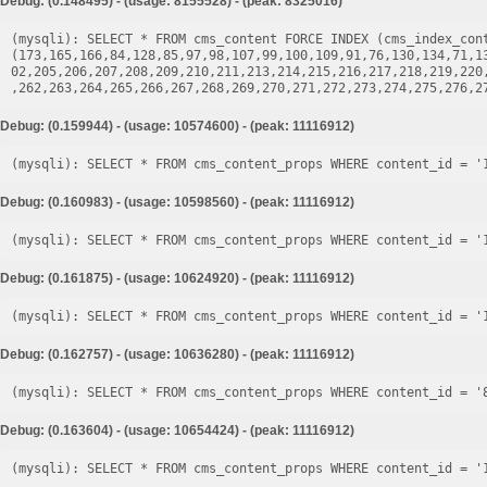
Debug: (0.148495) - (usage: 8155528) - (peak: 8325016)
(mysqli): SELECT * FROM cms_content FORCE INDEX (cms_index_cont
(173,165,166,84,128,85,97,98,107,99,100,109,91,76,130,134,71,1
02,205,206,207,208,209,210,211,213,214,215,216,217,218,219,220
Debug: (0.159944) - (usage: 10574600) - (peak: 11116912)
Debug: (0.160983) - (usage: 10598560) - (peak: 11116912)
Debug: (0.161875) - (usage: 10624920) - (peak: 11116912)
Debug: (0.162757) - (usage: 10636280) - (peak: 11116912)
Debug: (0.163604) - (usage: 10654424) - (peak: 11116912)