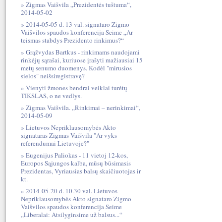
Zigmas Vaišvila „Prezidentės tuštuma“,
2014-05-02
2014-05-05 d. 13 val. signataro Zigmo
Vaišvilos spaudos konferencija Seime „Ar
teismas stabdys Prezidento rinkimus?“
Grąžvydas Bartkus - rinkimams naudojami
rinkėjų sąrašai, kuriuose įrašyti mažiausiai 15
metų senumo duomenys. Kodėl "mirusios
sielos" neišsiregistravę?
Vienyti žmones bendrai veiklai turėtų
TIKSLAS, o ne vedlys.
Zigmas Vaišvila. „Rinkimai – nerinkimai“,
2014-05-09
Lietuvos Nepriklausomybės Akto
signataras Zigmas Vaišvila "Ar vyks
referendumai Lietuvoje?"
Eugenijus Paliokas - 11 vietoj 12-kos,
Europos Sąjungos kalba, mūsų būsimasis
Prezidentas, Vyriausias balsų skaičiuotojas ir
kt.
2014-05-20 d. 10.30 val. Lietuvos
Nepriklausomybės Akto signataro Zigmo
Vaišvilos spaudos konferencija Seime
„Liberalai: Atsilyginsime už balsus...“