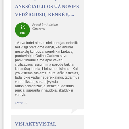
ANKSČIAU JUOS UŽ NOSIES
VEDŽIOJUSIŲ KENKĖJŲ...
Posted by: Adminas
30
Category:
Jun
: Va va todėl niekas niekuom jau nebetiki,
bet visgi privalome daryti, kad anūkai
nesakytų kur buvai seneli kai Lietuvą
pardavinėjo. Galina Cariova savo
paskutiniame filme apie vakarų
civilizacijos išsiigimimą parodė taikliai
kas mūsų laukia, Lietuva ne išimtis... Kai
yra visiems, visiems Tautai aiškus tikslas,
tada jokie vadai nebereikalingi, tada mus
valdo tikslas, sakant įvyksta
autosinchronizacija, kenkėjai dėsnius
puikiai supranta ir naudoja, skaldyk ir
valdyk.
More
→
VISI AKTYVISTAI,