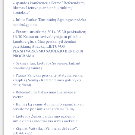
spaudos konferencija Seime "Referendumų
likimas Lietuvoje artėjančių rinkimų
kontekste"
Julius Panka: Tautininkų Sąjujngos padėka
bendražygiams
Einant į susitikimą 2014 05 30 penktadienį
16-30 Kauno m. savivaldybėje su piliečiu
Landsbergiu, siūlau perskaityti žemiau
pateikiamą ištrauką. LIETUVOS
PERSITVARKYMO SĄJŪDŽIO BENDROJI
PROGRAMA
Sėkmės Tau, Lietuvos Suverene, laikant
brandos egzaminą
Pranas Valickas perskaitė įstatymą, reikia
kreiptis į Seimą - Referendumas gali vykti
daug dienų
Referendume balsavimas Lietuvoje ir
svetur...
Kur ir į ką esame stumiami (vejami) ir kam
privalome priešintis saugodami Tautą
Lietuvos Žemės pardavimo užsienio
subjektams sandoriai yra ir bus niekiniai
Zigmas Vaišvila. „Vėl melas dėl euro“,
2014-07-22