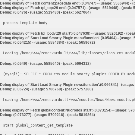
Debug display of 'Fetch content:pagedata end':(0.04747) - (usage: 5536944) - 
Debug display of 'Fetch tpl_top:29 end':(0.047571) - (usage: 5519448) - (peak:
Debug: (0.0476) - (usage: 5519480) - (peak: 5627064)
process template body
Debug display of 'Fetch tpl_body:29 start':(0.047638) - (usage: 5520192) - (pe
Debug display of 'Start Load Smarty Plugin menu/function':(0.05404) - (usage:
Debug: (0.054215) - (usage: 5584384) - (peak: 5659672)
Loading /home/www/zemesvardu.lt/www/lib/classes/class.cms_modu
Debug: (0.0549) - (usage: 5585640) - (peak: 5664312)
Debug display of 'Start Load Smarty Plugin news/function':(0.066841) - (usage:
Debug: (0.06724) - (usage: 5706768) - (peak: 5757280)
Loading /home/www/zemesvardu.lt/www/modules/News/News.module.p
Debug display of 'Fetch globalcontent:Nuorodos start':(0.073154) - (usage: 57
Debug: (0.073277) - (usage: 5709216) - (peak: 5819864)
start global_content_get_template