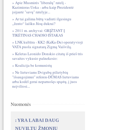
Apie Musmirės "liberalų" ratelį -
Kazimieras Uoka - arba kaip Prezidentė
įsijautė "savų" ratelyje...
Ar tai galima būtų vadinti ilgesingu
„žento“ laišku Jūsų dukrai?
2011 m. archyvai: GRĮŽTANT Į
TIKĖTINAS CHAOSO IŠTAKAS
LNK kultūra - KK2 (KaKa-Du) operatyvioji
VATA puola signatarą Zigmą Vaišvilą.
Keletas Leonido Donskio citatų iš prieš tris
savaites vykusio pašnekesio:
Koalicija be komunistų
Ne lietuviams Dvigubų pilietybių
"išsaugojimui" referen-DŪMAS lietuviams
arba kodėl gerai neparuošęs spąstų, į juos
neįviliosi...
Nuomonės
: YRA LABAI DAUG
NUVILTŲ ŽMONIŲ