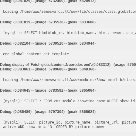
Debug: (0.081029) - (usage: 5732400) - (peak: 5820512)
Loading /home/www/zemesvardu.lt/www/lib/classes/class.globalco
Debug: (0.081819) - (usage: 5735528) - (peak: 5833608)
Debug: (0.082104) - (usage: 5739520) - (peak: 5834944)
end global_content_get_template
Debug display of 'Fetch globalcontent:Nuorodos end':(0.083312) - (usage: 5750
Debug: (0.083861) - (usage: 5789688) - (peak: 5848360)
Loading /home/www/zemesvardu.lt/www/modules/Showtime/lib/class
Debug: (0.084645) - (usage: 5783592) - (peak: 5865064)
Debug: (0.085486) - (usage: 5797304) - (peak: 5865624)
(mysqli): SELECT picture_id, picture_name, picture_url, pictur