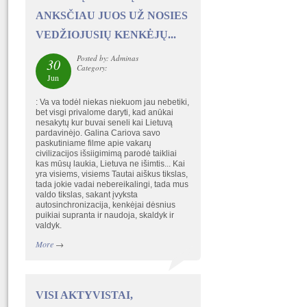
ANKSČIAU JUOS UŽ NOSIES
VEDŽIOJUSIŲ KENKĖJŲ...
Posted by: Adminas
30
Category:
Jun
: Va va todėl niekas niekuom jau nebetiki,
bet visgi privalome daryti, kad anūkai
nesakytų kur buvai seneli kai Lietuvą
pardavinėjo. Galina Cariova savo
paskutiniame filme apie vakarų
civilizacijos išsiigimimą parodė taikliai
kas mūsų laukia, Lietuva ne išimtis... Kai
yra visiems, visiems Tautai aiškus tikslas,
tada jokie vadai nebereikalingi, tada mus
valdo tikslas, sakant įvyksta
autosinchronizacija, kenkėjai dėsnius
puikiai supranta ir naudoja, skaldyk ir
valdyk.
More
→
VISI AKTYVISTAI,