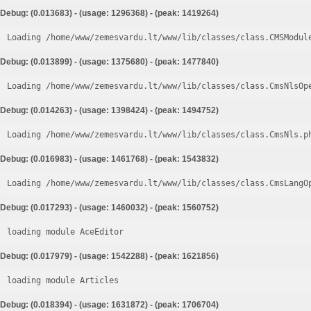
Debug: (0.013683) - (usage: 1296368) - (peak: 1419264)
Loading /home/www/zemesvardu.lt/www/lib/classes/class.CMSModul
Debug: (0.013899) - (usage: 1375680) - (peak: 1477840)
Loading /home/www/zemesvardu.lt/www/lib/classes/class.CmsNlsOp
Debug: (0.014263) - (usage: 1398424) - (peak: 1494752)
Loading /home/www/zemesvardu.lt/www/lib/classes/class.CmsNls.p
Debug: (0.016983) - (usage: 1461768) - (peak: 1543832)
Loading /home/www/zemesvardu.lt/www/lib/classes/class.CmsLangO
Debug: (0.017293) - (usage: 1460032) - (peak: 1560752)
loading module AceEditor
Debug: (0.017979) - (usage: 1542288) - (peak: 1621856)
loading module Articles
Debug: (0.018394) - (usage: 1631872) - (peak: 1706704)