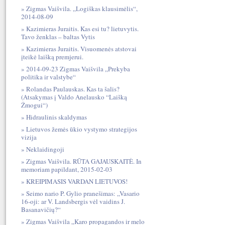
Zigmas Vaišvila. „Logiškas klausimėlis“,
2014-08-09
Kazimieras Juraitis. Kas esi tu? lietuvytis.
Tavo ženklas – baltas Vytis
Kazimieras Juraitis. Visuomenės atstovai
įteikė laišką premjerui.
2014-09-23 Zigmas Vaišvila „Prekyba
politika ir valstybe“
Rolandas Paulauskas. Kas ta šalis?
(Atsakymas į Valdo Anelausko “Laišką
Žmogui“)
Hidraulinis skaldymas
Lietuvos žemės ūkio vystymo strategijos
vizija
Neklaidingoji
Zigmas Vaišvila. RŪTA GAJAUSKAITĖ. In
memoriam papildant, 2015-02-03
KREIPIMASIS VARDAN LIETUVOS!
Seimo nario P. Gylio pranešimas: „Vasario
16-oji: ar V. Landsbergis vėl vaidins J.
Basanavičių?“
Zigmas Vaišvila „Karo propagandos ir melo