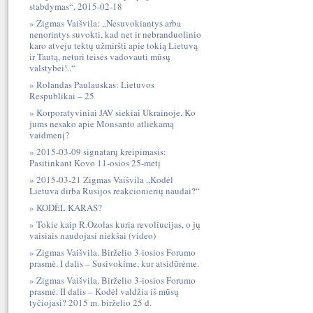
stabdymas“, 2015-02-18
Zigmas Vaišvila: „Nesuvokiantys arba
nenorintys suvokti, kad net ir nebranduolinio
karo atveju tektų užmiršti apie tokią Lietuvą
ir Tautą, neturi teisės vadovauti mūsų
valstybei!..“
Rolandas Paulauskas: Lietuvos
Respublikai – 25
Korporatyviniai JAV siekiai Ukrainoje. Ko
jums nesako apie Monsanto atliekamą
vaidmenį?
2015-03-09 signatarų kreipimasis:
Pasitinkant Kovo 11-osios 25-metį
2015-03-21 Zigmas Vaišvila „Kodėl
Lietuva dirba Rusijos reakcionierių naudai?“
KODĖL KARAS?
Tokie kaip R.Ozolas kuria revoliucijas, o jų
vaisiais naudojasi niekšai (video)
Zigmas Vaišvila. Birželio 3-iosios Forumo
prasmė. I dalis – Susivokime, kur atsidūrėme.
Zigmas Vaišvila. Birželio 3-iosios Forumo
prasmė. II dalis – Kodėl valdžia iš mūsų
tyčiojasi? 2015 m. birželio 25 d.