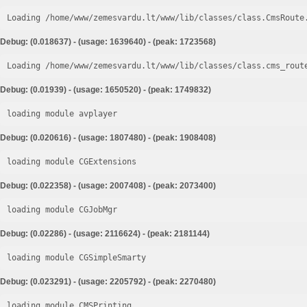
Loading /home/www/zemesvardu.lt/www/lib/classes/class.CmsRoute
Debug: (0.018637) - (usage: 1639640) - (peak: 1723568)
Loading /home/www/zemesvardu.lt/www/lib/classes/class.cms_rout
Debug: (0.01939) - (usage: 1650520) - (peak: 1749832)
loading module avplayer
Debug: (0.020616) - (usage: 1807480) - (peak: 1908408)
loading module CGExtensions
Debug: (0.022358) - (usage: 2007408) - (peak: 2073400)
loading module CGJobMgr
Debug: (0.02286) - (usage: 2116624) - (peak: 2181144)
loading module CGSimpleSmarty
Debug: (0.023291) - (usage: 2205792) - (peak: 2270480)
loading module CMSPrinting