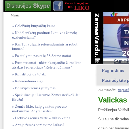
Meniu
Geležinių kurpaičių kaina
Kodėl reikėtų parduoti Lietuvos žemelę
užsieniečiams?
Kas Tu: vulgari​s referendum​inis ar robot
human?
Po siūlymu pasirašę 38 Seimo nariai
Euromutantai - ūkininkaujančio žurnalisto
atsakas Profesoriaus "Referendūmams"
Pagrindinis
Konstitucijos 47 str.
Pasirašykite p
Referendumo eiga
Bolivijos žemės įstatymas
Jūs esate čia:
Pagrind
Spekuliacija: Lietuvos Žemės neišveš. Jau
Valickas
išveža!
Žemės ūkio, kaip gamtos proceso
Peržiūrėjau Vaišvi
naikinimas. Ar yra išeitis?
Lietuvos žemės vertė – aukso kaina
Siūlau ne tik seimą 
Artėja žemės pardavimo laikas?
o taip pat buvusie