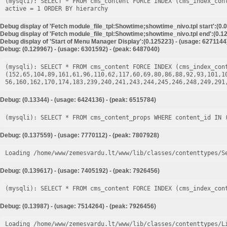
(mysqli): SELECT * FROM cms_content FORCE INDEX (cms_index_con
Debug display of 'Fetch module_file_tpl:Showtime;showtime_nivo.tpl start':(0.
Debug display of 'Fetch module_file_tpl:Showtime;showtime_nivo.tpl end':(0.12
Debug display of 'Start of Menu Manager Display':(0.125223) - (usage: 6271144
Debug: (0.129967) - (usage: 6301592) - (peak: 6487040)
(mysqli): SELECT * FROM cms_content FORCE INDEX (cms_index_cont
(152,65,104,89,161,61,96,110,62,117,60,69,80,86,88,92,93,101,1
Debug: (0.13344) - (usage: 6424136) - (peak: 6515784)
Debug: (0.137559) - (usage: 7770112) - (peak: 7807928)
Loading /home/www/zemesvardu.lt/www/lib/classes/contenttypes/S
Debug: (0.139617) - (usage: 7405192) - (peak: 7926456)
Debug: (0.13987) - (usage: 7514264) - (peak: 7926456)
Loading /home/www/zemesvardu.lt/www/lib/classes/contenttypes/L