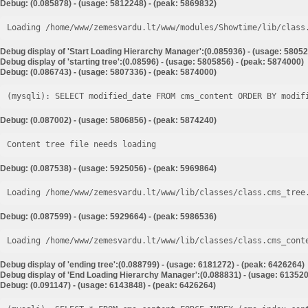
Debug: (0.085878) - (usage: 5812248) - (peak: 5869832)
Loading /home/www/zemesvardu.lt/www/modules/Showtime/lib/class
Debug display of 'Start Loading Hierarchy Manager':(0.085936) - (usage: 58052
Debug display of 'starting tree':(0.08596) - (usage: 5805856) - (peak: 5874000)
Debug: (0.086743) - (usage: 5807336) - (peak: 5874000)
Debug: (0.087002) - (usage: 5806856) - (peak: 5874240)
Content tree file needs loading
Debug: (0.087538) - (usage: 5925056) - (peak: 5969864)
Loading /home/www/zemesvardu.lt/www/lib/classes/class.cms_tree
Debug: (0.087599) - (usage: 5929664) - (peak: 5986536)
Loading /home/www/zemesvardu.lt/www/lib/classes/class.cms_cont
Debug display of 'ending tree':(0.088799) - (usage: 6181272) - (peak: 6426264)
Debug display of 'End Loading Hierarchy Manager':(0.088831) - (usage: 613520
Debug: (0.091147) - (usage: 6143848) - (peak: 6426264)