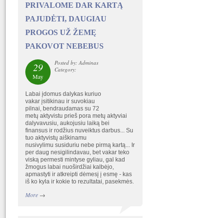
PRIVALOME DAR KARTĄ
PAJUDĖTI, DAUGIAU
PROGOS UŽ ŽEMĘ
PAKOVOT NEBEBUS
Posted by: Adminas
29
Category:
May
Labai įdomus dalykas kuriuo
vakar įsitikinau ir suvokiau
pilnai, bendraudamas su 72
metų aktyvistu prieš pora metų aktyviai
dalyvavusiu, aukojusiu laiką bei
finansus ir rodžius nuveiktus darbus... Su
tuo aktyvistų aiškinamu
nusivylimu susiduriu nebe pirmą kartą... Ir
per daug nesigilindavau, bet vakar teko
viską permesti mintyse gyliau, gal kad
žmogus labai nuoširdžiai kalbėjo,
apmastyti ir atkreipti dėmesį į esmę - kas
iš ko kyla ir kokie to rezultatai, pasekmės.
More
→