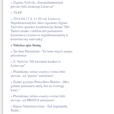
Zigmas Vaišvila „Europarlamentarai
privalo būti atsakingi Lietuvai”
TS-EP
2014-04-17 d. 11.30 val. Lietuvos
Nepriklausomybės Akto signataro Zigmo
Vaišvilos spaudos konferencija Seime "Dėl
Tautos atsako valdžiai dėl pastarosios
kėsinimosi į Lietuvos nepriklausomybę ir
konstitucinę santvarką"
Valickas apie Seimą
Tai daro Prezidentė - Tai turės daryti naujas
prezidentas
Z. Vaišvila “ES nusimeta kaukes ir
Lietuvoje”
Platinkime, težino esantys svetur, būti
atsvara - už "protus" nebalsuot!
Žemės gynėjas Pranciškus Šliužas: „Mes
galime pralaimėti mūšį, bet ne šventąjį
karą!..”
Platinkime, težino esantys svetur, būti
atsvara - už PROTUS nebalsuot!
Kipras Valentinavičius - Tad nepamiršk,
Širdie...