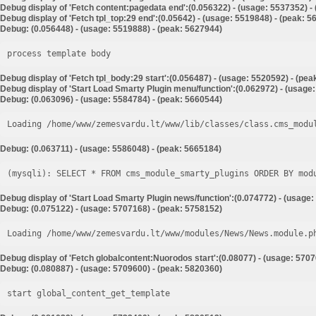
Debug display of 'Fetch content:pagedata end':(0.056322) - (usage: 5537352) -
Debug display of 'Fetch tpl_top:29 end':(0.05642) - (usage: 5519848) - (peak: 
Debug: (0.056448) - (usage: 5519888) - (peak: 5627944)
process template body
Debug display of 'Fetch tpl_body:29 start':(0.056487) - (usage: 5520592) - (pe
Debug display of 'Start Load Smarty Plugin menu/function':(0.062972) - (usage
Debug: (0.063096) - (usage: 5584784) - (peak: 5660544)
Loading /home/www/zemesvardu.lt/www/lib/classes/class.cms_modu
Debug: (0.063711) - (usage: 5586048) - (peak: 5665184)
Debug display of 'Start Load Smarty Plugin news/function':(0.074772) - (usage:
Debug: (0.075122) - (usage: 5707168) - (peak: 5758152)
Loading /home/www/zemesvardu.lt/www/modules/News/News.module.p
Debug display of 'Fetch globalcontent:Nuorodos start':(0.08077) - (usage: 5707
Debug: (0.080887) - (usage: 5709600) - (peak: 5820360)
start global_content_get_template