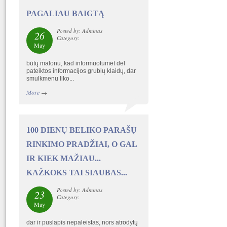
PAGALIAU BAIGTĄ
Posted by: Adminas
26
Category:
May
būtų malonu, kad informuotumėt dėl
pateiktos informacijos grubių klaidų, dar
smulkmenu liko...
More
→
100 DIENŲ BELIKO PARAŠŲ
RINKIMO PRADŽIAI, O GAL
IR KIEK MAŽIAU...
KAŽKOKS TAI SIAUBAS...
Posted by: Adminas
23
Category:
May
dar ir puslapis nepaleistas, nors atrodytų