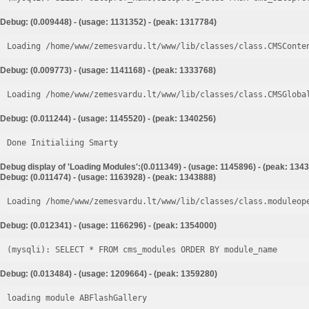
Debug: (0.009448) - (usage: 1131352) - (peak: 1317784)
Loading /home/www/zemesvardu.lt/www/lib/classes/class.CMSConte
Debug: (0.009773) - (usage: 1141168) - (peak: 1333768)
Loading /home/www/zemesvardu.lt/www/lib/classes/class.CMSGloba
Debug: (0.011244) - (usage: 1145520) - (peak: 1340256)
Done Initialiing Smarty
Debug display of 'Loading Modules':(0.011349) - (usage: 1145896) - (peak: 134
Debug: (0.011474) - (usage: 1163928) - (peak: 1343888)
Loading /home/www/zemesvardu.lt/www/lib/classes/class.moduleop
Debug: (0.012341) - (usage: 1166296) - (peak: 1354000)
Debug: (0.013484) - (usage: 1209664) - (peak: 1359280)
loading module ABFlashGallery