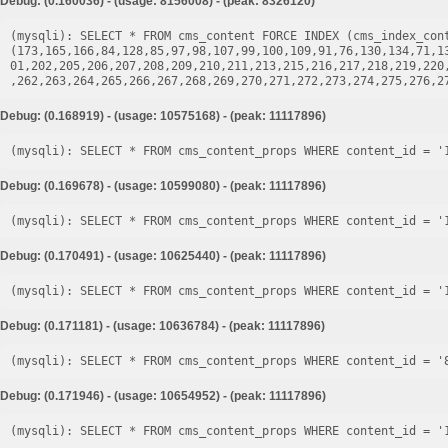
Debug: (0.160036) - (usage: 8156008) - (peak: 8326120)
(mysqli): SELECT * FROM cms_content FORCE INDEX (cms_index_cont
(173,165,166,84,128,85,97,98,107,99,100,109,91,76,130,134,71,1
01,202,205,206,207,208,209,210,211,213,215,216,217,218,219,220
Debug: (0.168919) - (usage: 10575168) - (peak: 11117896)
Debug: (0.169678) - (usage: 10599080) - (peak: 11117896)
Debug: (0.170491) - (usage: 10625440) - (peak: 11117896)
Debug: (0.171181) - (usage: 10636784) - (peak: 11117896)
Debug: (0.171946) - (usage: 10654952) - (peak: 11117896)