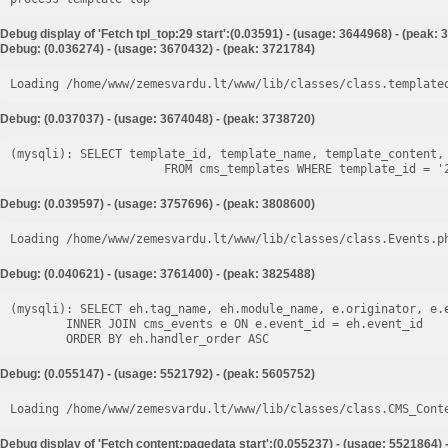
Debug display of 'Fetch tpl_top:29 start':(0.03591) - (usage: 3644968) - (peak:
Debug: (0.036274) - (usage: 3670432) - (peak: 3721784)
Loading /home/www/zemesvardu.lt/www/lib/classes/class.template
Debug: (0.037037) - (usage: 3674048) - (peak: 3738720)
(mysqli): SELECT template_id, template_name, template_content, 
Debug: (0.039597) - (usage: 3757696) - (peak: 3808600)
Loading /home/www/zemesvardu.lt/www/lib/classes/class.Events.p
Debug: (0.040621) - (usage: 3761400) - (peak: 3825488)
(mysqli): SELECT eh.tag_name, eh.module_name, e.originator, e.e
        INNER JOIN cms_events e ON e.event_id = eh.event_id

Debug: (0.055147) - (usage: 5521792) - (peak: 5605752)
Loading /home/www/zemesvardu.lt/www/lib/classes/class.CMS_Cont
Debug display of 'Fetch content:pagedata start':(0.055237) - (usage: 5521864) 