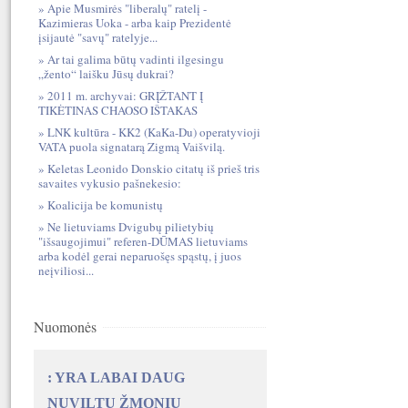
Apie Musmirės "liberalų" ratelį -
Kazimieras Uoka - arba kaip Prezidentė
įsijautė "savų" ratelyje...
Ar tai galima būtų vadinti ilgesingu
„žento“ laišku Jūsų dukrai?
2011 m. archyvai: GRĮŽTANT Į
TIKĖTINAS CHAOSO IŠTAKAS
LNK kultūra - KK2 (KaKa-Du) operatyvioji
VATA puola signatarą Zigmą Vaišvilą.
Keletas Leonido Donskio citatų iš prieš tris
savaites vykusio pašnekesio:
Koalicija be komunistų
Ne lietuviams Dvigubų pilietybių
"išsaugojimui" referen-DŪMAS lietuviams
arba kodėl gerai neparuošęs spąstų, į juos
neįviliosi...
Nuomonės
: YRA LABAI DAUG
NUVILTŲ ŽMONIŲ