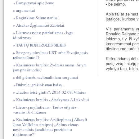
Pamąstymai apie žemę
- be seimo.
argumentai
Apie tai ar seimas
Raginkime Seimo narius!
įstaigos, kuriose v
Atsakas Žygimantui Zabietai
Visi parlamentai y
Lietuvos rytas: patriotizmas - lygu
Ronaldo Reigano p
idiotizmas.
lobizmo, t.y. iš k
kongresmenai pardav
TAUTŲ KONTROLĖS SIEKIS
tikslingumą turėti 
Smegenų plovimas LRT, arba Pavojingasis
referendūmas II
Referendumą dėl se
pusę visų rinkėjų 
Kazimieras Juraitis: Žydrasis maras. Ar yra
vykdyti taip, toki
jam priešnuodis?
dėl grėsmės nacionaliniam saugumui
Dukrele, grąžink man balsą.
„Tautos teisė gintis“, 2014-02-09, Vilnius
Kazimieras Juraitis - Atsakymas A.Lukošiui
Lietuvą mylintiems - Tautos eitynės -
vasario 16 d. Kaune
Kazimieras Juraitis: Atsiliepimas į Alkas.lt
Jono Vaiškūno straipsnį „Ar bus vienas
nesisteminis kandidatas prezidento
rinkimuose?“