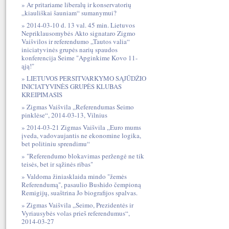
Ar pritariame liberalų ir konservatorių
„kiauliškai šauniam“ sumanymui?
2014-03-10 d. 13 val. 45 min. Lietuvos
Nepriklausomybės Akto signataro Zigmo
Vaišvilos ir referendumo „Tautos valia“
iniciatyvinės grupės narių spaudos
konferencija Seime "Apginkime Kovo 11-
ąją!"
LIETUVOS PERSITVARKYMO SĄJŪDŽIO
INICIATYVINĖS GRUPĖS KLUBAS
KREIPIMASIS
Zigmas Vaišvila „Referendumas Seimo
pinklėse“, 2014-03-13, Vilnius
2014-03-21 Zigmas Vaišvila „Euro mums
įveda, vadovaujantis ne ekonomine logika,
bet politiniu sprendimu“
"Referendumo blokavimas peržengė ne tik
teisės, bet ir sąžinės ribas"
Valdoma žiniasklaida mindo "žemės
Referendumą", pasaulio Bushido čempioną
Remigijų, suaštrina Jo biografijos spalvas.
Zigmas Vaišvila „Seimo, Prezidentės ir
Vyriausybės volas prieš referendumus“,
2014-03-27