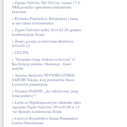
Zigmas Vaišvila: Dėl 2014 m. vasario 17 d.
VRK posėdžio sprendimo referendumo
klausimu.
Rolandas Paulauskas: Kreipimasis į tautą,
ar mes tarnai ar šeimininkai
Zigmo Vaišvilos kalba 2014-02-20 spaudos
konferencijoje Seime.
Žemės gynėjų suvažiavimas Kėdainiai
2014-02-22
UŽ LITĄ
"Nusipirko žemę, išsikasė ir išsivežė" ©.
Kas Estijoje pokštas, Ukrainoje - žiauri
realybė
Antanas Andziulis TĖVYNĖS GYNĖJŲ
SĄJŪDIS Tekstas, kurį perskaičiau Stasio
Lozoraičio paminėjime
Vytautas ŠVANYS: „Ar vaikščiosim „kaip
žemę pardavę“?
Lietuvos Nepriklausomybės atkūrimo Akto
signataro Zigmo Vaišvilos 2014-03-06 d. 13
val. Spaudos konferencija Seime
Lietuvos Respublikos Seimo Pirmininkei
Loretai Graužinienei