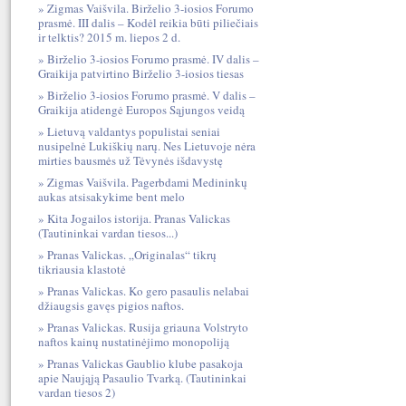
Zigmas Vaišvila. Birželio 3-iosios Forumo
prasmė. III dalis – Kodėl reikia būti piliečiais
ir telktis? 2015 m. liepos 2 d.
Birželio 3-iosios Forumo prasmė. IV dalis –
Graikija patvirtino Birželio 3-iosios tiesas
Birželio 3-iosios Forumo prasmė. V dalis –
Graikija atidengė Europos Sąjungos veidą
Lietuvą valdantys populistai seniai
nusipelnė Lukiškių narų. Nes Lietuvoje nėra
mirties bausmės už Tėvynės išdavystę
Zigmas Vaišvila. Pagerbdami Medininkų
aukas atsisakykime bent melo
Kita Jogailos istorija. Pranas Valickas
(Tautininkai vardan tiesos...)
Pranas Valickas. „Originalas“ tikrų
tikriausia klastotė
Pranas Valickas. Ko gero pasaulis nelabai
džiaugsis gavęs pigios naftos.
Pranas Valickas. Rusija griauna Volstryto
naftos kainų nustatinėjimo monopoliją
Pranas Valickas Gaublio klube pasakoja
apie Naująją Pasaulio Tvarką. (Tautininkai
vardan tiesos 2)