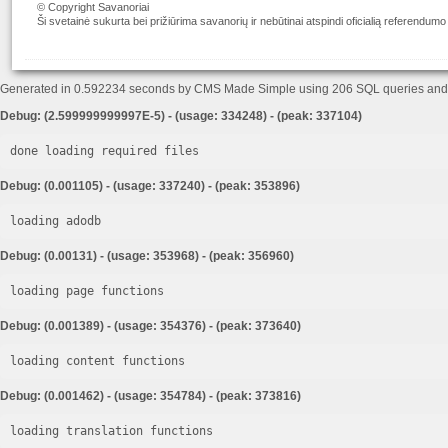
© Copyright Savanoriai
Ši svetainė sukurta bei prižiūrima savanorių ir nebūtinai atspindi oficialią referendumo
Generated in 0.592234 seconds by CMS Made Simple using 206 SQL queries an
Debug: (2.599999999997E-5) - (usage: 334248) - (peak: 337104)
done loading required files
Debug: (0.001105) - (usage: 337240) - (peak: 353896)
loading adodb
Debug: (0.00131) - (usage: 353968) - (peak: 356960)
loading page functions
Debug: (0.001389) - (usage: 354376) - (peak: 373640)
loading content functions
Debug: (0.001462) - (usage: 354784) - (peak: 373816)
loading translation functions