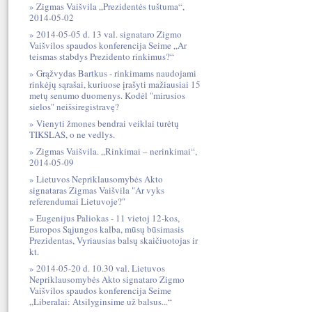
Zigmas Vaišvila „Prezidentės tuštuma“,
2014-05-02
2014-05-05 d. 13 val. signataro Zigmo
Vaišvilos spaudos konferencija Seime „Ar
teismas stabdys Prezidento rinkimus?“
Grąžvydas Bartkus - rinkimams naudojami
rinkėjų sąrašai, kuriuose įrašyti mažiausiai 15
metų senumo duomenys. Kodėl "mirusios
sielos" neišsiregistravę?
Vienyti žmones bendrai veiklai turėtų
TIKSLAS, o ne vedlys.
Zigmas Vaišvila. „Rinkimai – nerinkimai“,
2014-05-09
Lietuvos Nepriklausomybės Akto
signataras Zigmas Vaišvila "Ar vyks
referendumai Lietuvoje?"
Eugenijus Paliokas - 11 vietoj 12-kos,
Europos Sąjungos kalba, mūsų būsimasis
Prezidentas, Vyriausias balsų skaičiuotojas ir
kt.
2014-05-20 d. 10.30 val. Lietuvos
Nepriklausomybės Akto signataro Zigmo
Vaišvilos spaudos konferencija Seime
„Liberalai: Atsilyginsime už balsus...“