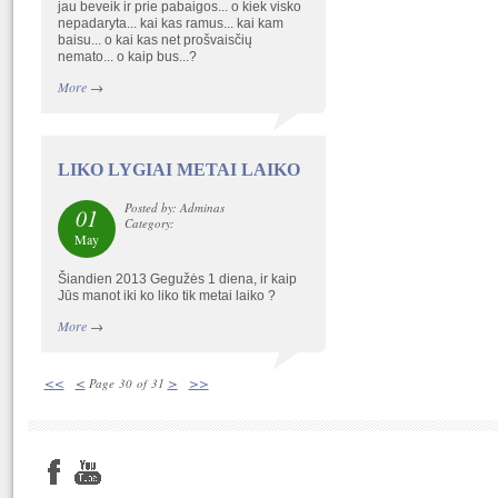
jau beveik ir prie pabaigos... o kiek visko
nepadaryta... kai kas ramus... kai kam
baisu... o kai kas net prošvaisčių
nemato... o kaip bus...?
More
→
LIKO LYGIAI METAI LAIKO
Posted by: Adminas
01
Category:
May
Šiandien 2013 Gegužės 1 diena, ir kaip
Jūs manot iki ko liko tik metai laiko ?
More
→
<<
<
>
>>
Page 30 of 31