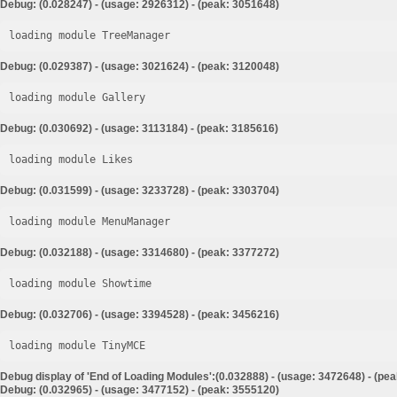
Debug: (0.028247) - (usage: 2926312) - (peak: 3051648)
loading module TreeManager
Debug: (0.029387) - (usage: 3021624) - (peak: 3120048)
loading module Gallery
Debug: (0.030692) - (usage: 3113184) - (peak: 3185616)
loading module Likes
Debug: (0.031599) - (usage: 3233728) - (peak: 3303704)
loading module MenuManager
Debug: (0.032188) - (usage: 3314680) - (peak: 3377272)
loading module Showtime
Debug: (0.032706) - (usage: 3394528) - (peak: 3456216)
loading module TinyMCE
Debug display of 'End of Loading Modules':(0.032888) - (usage: 3472648) - (pe
Debug: (0.032965) - (usage: 3477152) - (peak: 3555120)