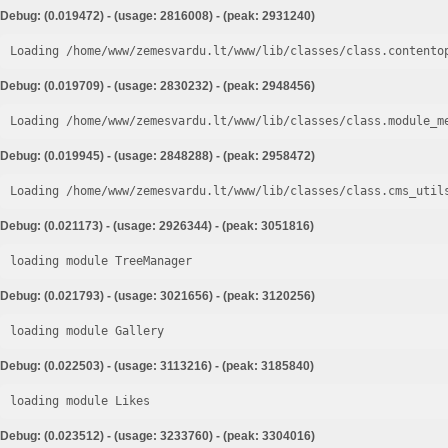
Debug: (0.019472) - (usage: 2816008) - (peak: 2931240)
Loading /home/www/zemesvardu.lt/www/lib/classes/class.contento
Debug: (0.019709) - (usage: 2830232) - (peak: 2948456)
Loading /home/www/zemesvardu.lt/www/lib/classes/class.module_m
Debug: (0.019945) - (usage: 2848288) - (peak: 2958472)
Loading /home/www/zemesvardu.lt/www/lib/classes/class.cms_util
Debug: (0.021173) - (usage: 2926344) - (peak: 3051816)
loading module TreeManager
Debug: (0.021793) - (usage: 3021656) - (peak: 3120256)
loading module Gallery
Debug: (0.022503) - (usage: 3113216) - (peak: 3185840)
loading module Likes
Debug: (0.023512) - (usage: 3233760) - (peak: 3304016)