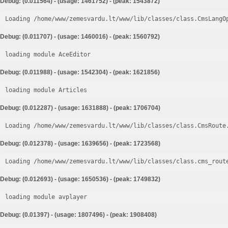
Debug: (0.011564) - (usage: 1461752) - (peak: 1543872)
Loading /home/www/zemesvardu.lt/www/lib/classes/class.CmsLangO
Debug: (0.011707) - (usage: 1460016) - (peak: 1560792)
loading module AceEditor
Debug: (0.011988) - (usage: 1542304) - (peak: 1621856)
loading module Articles
Debug: (0.012287) - (usage: 1631888) - (peak: 1706704)
Loading /home/www/zemesvardu.lt/www/lib/classes/class.CmsRoute
Debug: (0.012378) - (usage: 1639656) - (peak: 1723568)
Loading /home/www/zemesvardu.lt/www/lib/classes/class.cms_rout
Debug: (0.012693) - (usage: 1650536) - (peak: 1749832)
loading module avplayer
Debug: (0.01397) - (usage: 1807496) - (peak: 1908408)