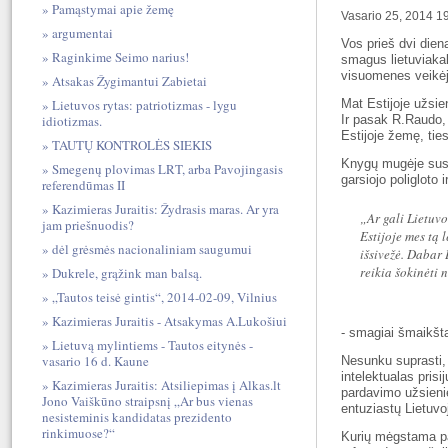
Pamąstymai apie žemę
Vasario 25, 2014 1
argumentai
Vos prieš dvi die
Raginkime Seimo narius!
smagus lietuviakal
visuomenes veikė
Atsakas Žygimantui Zabietai
Mat Estijoje užsie
Lietuvos rytas: patriotizmas - lygu
Ir pasak R.Raudo, 
idiotizmas.
Estijoje žemę, ties
TAUTŲ KONTROLĖS SIEKIS
Knygų mugėje susir
Smegenų plovimas LRT, arba Pavojingasis
garsiojo poligloto 
referendūmas II
Kazimieras Juraitis: Žydrasis maras. Ar yra
„Ar gali Lietuv
jam priešnuodis?
Estijoje mes tą 
dėl grėsmės nacionaliniam saugumui
išsivežė. Dabar 
reikia šokinėti 
Dukrele, grąžink man balsą.
„Tautos teisė gintis“, 2014-02-09, Vilnius
Kazimieras Juraitis - Atsakymas A.Lukošiui
- smagiai šmaikš
Lietuvą mylintiems - Tautos eitynės -
vasario 16 d. Kaune
Nesunku suprasti,
intelektualas pris
Kazimieras Juraitis: Atsiliepimas į Alkas.lt
pardavimo užsieni
Jono Vaiškūno straipsnį „Ar bus vienas
entuziastų Lietuvo
nesisteminis kandidatas prezidento
rinkimuose?“
Kurių mėgstama pa