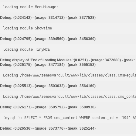
loading module MenuManager
Debug: (0.024142) - (usage: 3314712) - (peak: 3377528)
loading module Showtime
Debug: (0.024795) - (usage: 3394560) - (peak: 3456360)
loading module TinyMCE
Debug display of 'End of Loading Modules':(0.0251) - (usage: 3472680) - (peak
Debug: (0.025175) - (usage: 3477184) - (peak: 3555152)
Loading /home/www/zemesvardu.lt/www/lib/classes/class.CmsRegul
Debug: (0.025513) - (usage: 3503032) - (peak: 3564160)
Loading /home/www/zemesvardu.lt/www/lib/classes/class.cms_cont
Debug: (0.026173) - (usage: 3505792) - (peak: 3580936)
Debug: (0.026536) - (usage: 3573776) - (peak: 3625144)