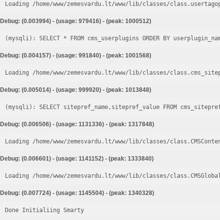
Loading /home/www/zemesvardu.lt/www/lib/classes/class.usertago
Debug: (0.003994) - (usage: 979416) - (peak: 1000512)
Debug: (0.004157) - (usage: 991840) - (peak: 1001568)
Loading /home/www/zemesvardu.lt/www/lib/classes/class.cms_site
Debug: (0.005014) - (usage: 999920) - (peak: 1013848)
Debug: (0.006506) - (usage: 1131336) - (peak: 1317848)
Loading /home/www/zemesvardu.lt/www/lib/classes/class.CMSConte
Debug: (0.006601) - (usage: 1141152) - (peak: 1333840)
Loading /home/www/zemesvardu.lt/www/lib/classes/class.CMSGloba
Debug: (0.007724) - (usage: 1145504) - (peak: 1340328)
Done Initialiing Smarty