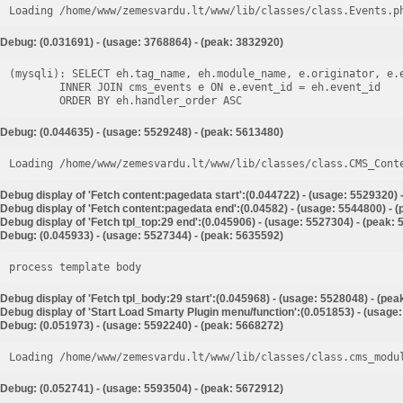
Loading /home/www/zemesvardu.lt/www/lib/classes/class.Events.p
Debug: (0.031691) - (usage: 3768864) - (peak: 3832920)
(mysqli): SELECT eh.tag_name, eh.module_name, e.originator, e.e
        INNER JOIN cms_events e ON e.event_id = eh.event_id

Debug: (0.044635) - (usage: 5529248) - (peak: 5613480)
Loading /home/www/zemesvardu.lt/www/lib/classes/class.CMS_Cont
Debug display of 'Fetch content:pagedata start':(0.044722) - (usage: 5529320) 
Debug display of 'Fetch content:pagedata end':(0.04582) - (usage: 5544800) - 
Debug display of 'Fetch tpl_top:29 end':(0.045906) - (usage: 5527304) - (peak:
Debug: (0.045933) - (usage: 5527344) - (peak: 5635592)
process template body
Debug display of 'Fetch tpl_body:29 start':(0.045968) - (usage: 5528048) - (pe
Debug display of 'Start Load Smarty Plugin menu/function':(0.051853) - (usage
Debug: (0.051973) - (usage: 5592240) - (peak: 5668272)
Loading /home/www/zemesvardu.lt/www/lib/classes/class.cms_modu
Debug: (0.052741) - (usage: 5593504) - (peak: 5672912)