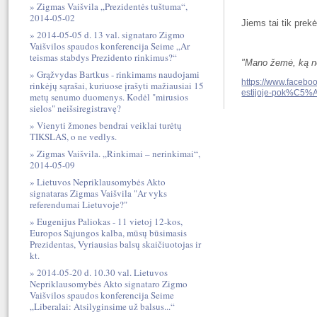
Zigmas Vaišvila „Prezidentės tuštuma“,
2014-05-02
Jiems tai tik prek
2014-05-05 d. 13 val. signataro Zigmo
Vaišvilos spaudos konferencija Seime „Ar
teismas stabdys Prezidento rinkimus?“
"Mano žemė, ką nor
Grąžvydas Bartkus - rinkimams naudojami
https://www.face
rinkėjų sąrašai, kuriuose įrašyti mažiausiai 15
estijoje-pok%C5%
metų senumo duomenys. Kodėl "mirusios
sielos" neišsiregistravę?
Vienyti žmones bendrai veiklai turėtų
TIKSLAS, o ne vedlys.
Zigmas Vaišvila. „Rinkimai – nerinkimai“,
2014-05-09
Lietuvos Nepriklausomybės Akto
signataras Zigmas Vaišvila "Ar vyks
referendumai Lietuvoje?"
Eugenijus Paliokas - 11 vietoj 12-kos,
Europos Sąjungos kalba, mūsų būsimasis
Prezidentas, Vyriausias balsų skaičiuotojas ir
kt.
2014-05-20 d. 10.30 val. Lietuvos
Nepriklausomybės Akto signataro Zigmo
Vaišvilos spaudos konferencija Seime
„Liberalai: Atsilyginsime už balsus...“