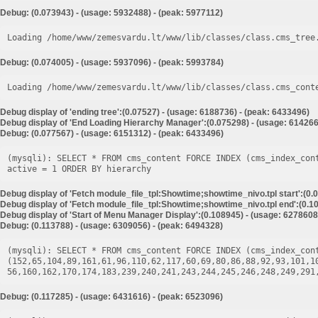
Debug: (0.073943) - (usage: 5932488) - (peak: 5977112)
Loading /home/www/zemesvardu.lt/www/lib/classes/class.cms_tree
Debug: (0.074005) - (usage: 5937096) - (peak: 5993784)
Loading /home/www/zemesvardu.lt/www/lib/classes/class.cms_cont
Debug display of 'ending tree':(0.07527) - (usage: 6188736) - (peak: 6433496)
Debug display of 'End Loading Hierarchy Manager':(0.075298) - (usage: 614266
Debug: (0.077567) - (usage: 6151312) - (peak: 6433496)
(mysqli): SELECT * FROM cms_content FORCE INDEX (cms_index_con
Debug display of 'Fetch module_file_tpl:Showtime;showtime_nivo.tpl start':(0.
Debug display of 'Fetch module_file_tpl:Showtime;showtime_nivo.tpl end':(0.10
Debug display of 'Start of Menu Manager Display':(0.108945) - (usage: 6278608
Debug: (0.113788) - (usage: 6309056) - (peak: 6494328)
(mysqli): SELECT * FROM cms_content FORCE INDEX (cms_index_cont
(152,65,104,89,161,61,96,110,62,117,60,69,80,86,88,92,93,101,1
Debug: (0.117285) - (usage: 6431616) - (peak: 6523096)