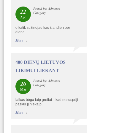
Posted by: Adminas
22
Category:
Apr
o katik sužinojau kas šiandien per
diena...
More
→
400 DIENŲ LIETUVOS
LIKIMUI LIEKANT
Posted by: Adminas
26
Category:
Mar
laikas bėga taip greitai... kad nesuspėji
paskui jį niekaip...
More
→