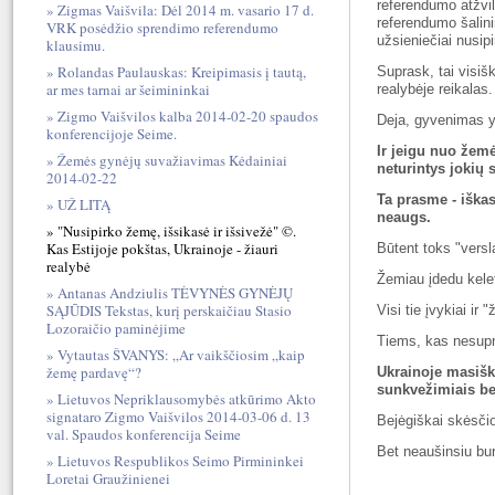
referendumo atžvi
Zigmas Vaišvila: Dėl 2014 m. vasario 17 d.
referendumo šalini
VRK posėdžio sprendimo referendumo
užsieniečiai nusipi
klausimu.
Rolandas Paulauskas: Kreipimasis į tautą,
Suprask, tai visi
ar mes tarnai ar šeimininkai
realybėje reikalas.
Zigmo Vaišvilos kalba 2014-02-20 spaudos
Deja, gyvenimas y
konferencijoje Seime.
Ir jeigu nuo žemė
Žemės gynėjų suvažiavimas Kėdainiai
neturintys jokių 
2014-02-22
Ta prasme - iška
UŽ LITĄ
neaugs.
"Nusipirko žemę, išsikasė ir išsivežė" ©.
Kas Estijoje pokštas, Ukrainoje - žiauri
Būtent toks "vers
realybė
Žemiau įdedu kele
Antanas Andziulis TĖVYNĖS GYNĖJŲ
SĄJŪDIS Tekstas, kurį perskaičiau Stasio
Visi tie įvykiai i
Lozoraičio paminėjime
Tiems, kas nesupr
Vytautas ŠVANYS: „Ar vaikščiosim „kaip
žemę pardavę“?
Ukrainoje masišk
sunkvežimiais be
Lietuvos Nepriklausomybės atkūrimo Akto
signataro Zigmo Vaišvilos 2014-03-06 d. 13
Bejėgiškai skėsčio
val. Spaudos konferencija Seime
Bet neaušinsiu bur
Lietuvos Respublikos Seimo Pirmininkei
Loretai Graužinienei