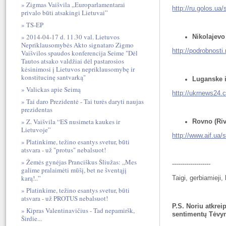
Zigmas Vaišvila „Europarlamentarai
http://ru.golos.u
privalo būti atsakingi Lietuvai”
TS-EP
2014-04-17 d. 11.30 val. Lietuvos
Nikolajevo
Nepriklausomybės Akto signataro Zigmo
http://podrobnost
Vaišvilos spaudos konferencija Seime "Dėl
Tautos atsako valdžiai dėl pastarosios
kėsinimosi į Lietuvos nepriklausomybę ir
konstitucinę santvarką"
Luganske i
Valickas apie Seimą
http://ukrnews24.
Tai daro Prezidentė - Tai turės daryti naujas
prezidentas
Z. Vaišvila “ES nusimeta kaukes ir
Rovno (Riv
Lietuvoje”
http://www.aif.ua/
Platinkime, težino esantys svetur, būti
atsvara - už "protus" nebalsuot!
Žemės gynėjas Pranciškus Šliužas: „Mes
-------------------
galime pralaimėti mūšį, bet ne šventąjį
karą!..”
Taigi, gerbiamieji
Platinkime, težino esantys svetur, būti
atsvara - už PROTUS nebalsuot!
P.S. Noriu atkrei
Kipras Valentinavičius - Tad nepamiršk,
sentimentų Tėvy
Širdie...