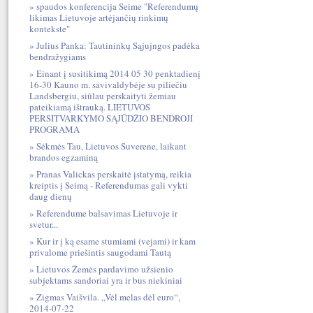
spaudos konferencija Seime "Referendumų
likimas Lietuvoje artėjančių rinkimų
kontekste"
Julius Panka: Tautininkų Sąjujngos padėka
bendražygiams
Einant į susitikimą 2014 05 30 penktadienį
16-30 Kauno m. savivaldybėje su piliečiu
Landsbergiu, siūlau perskaityti žemiau
pateikiamą ištrauką. LIETUVOS
PERSITVARKYMO SĄJŪDŽIO BENDROJI
PROGRAMA
Sėkmės Tau, Lietuvos Suverene, laikant
brandos egzaminą
Pranas Valickas perskaitė įstatymą, reikia
kreiptis į Seimą - Referendumas gali vykti
daug dienų
Referendume balsavimas Lietuvoje ir
svetur...
Kur ir į ką esame stumiami (vejami) ir kam
privalome priešintis saugodami Tautą
Lietuvos Žemės pardavimo užsienio
subjektams sandoriai yra ir bus niekiniai
Zigmas Vaišvila. „Vėl melas dėl euro“,
2014-07-22