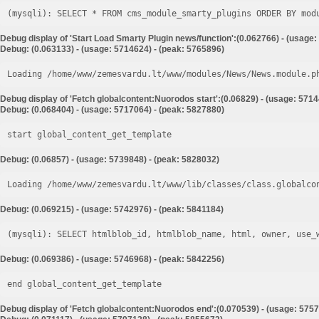
Debug display of 'Start Load Smarty Plugin news/function':(0.062766) - (usage:
Debug: (0.063133) - (usage: 5714624) - (peak: 5765896)
Loading /home/www/zemesvardu.lt/www/modules/News/News.module.p
Debug display of 'Fetch globalcontent:Nuorodos start':(0.06829) - (usage: 5714
Debug: (0.068404) - (usage: 5717064) - (peak: 5827880)
start global_content_get_template
Debug: (0.06857) - (usage: 5739848) - (peak: 5828032)
Loading /home/www/zemesvardu.lt/www/lib/classes/class.globalco
Debug: (0.069215) - (usage: 5742976) - (peak: 5841184)
Debug: (0.069386) - (usage: 5746968) - (peak: 5842256)
end global_content_get_template
Debug display of 'Fetch globalcontent:Nuorodos end':(0.070539) - (usage: 5757