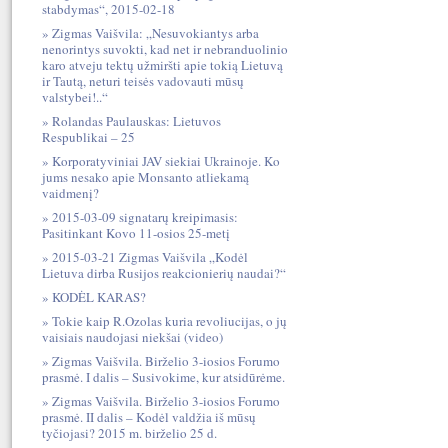
stabdymas“, 2015-02-18
Zigmas Vaišvila: „Nesuvokiantys arba
nenorintys suvokti, kad net ir nebranduolinio
karo atveju tektų užmiršti apie tokią Lietuvą
ir Tautą, neturi teisės vadovauti mūsų
valstybei!..“
Rolandas Paulauskas: Lietuvos
Respublikai – 25
Korporatyviniai JAV siekiai Ukrainoje. Ko
jums nesako apie Monsanto atliekamą
vaidmenį?
2015-03-09 signatarų kreipimasis:
Pasitinkant Kovo 11-osios 25-metį
2015-03-21 Zigmas Vaišvila „Kodėl
Lietuva dirba Rusijos reakcionierių naudai?“
KODĖL KARAS?
Tokie kaip R.Ozolas kuria revoliucijas, o jų
vaisiais naudojasi niekšai (video)
Zigmas Vaišvila. Birželio 3-iosios Forumo
prasmė. I dalis – Susivokime, kur atsidūrėme.
Zigmas Vaišvila. Birželio 3-iosios Forumo
prasmė. II dalis – Kodėl valdžia iš mūsų
tyčiojasi? 2015 m. birželio 25 d.