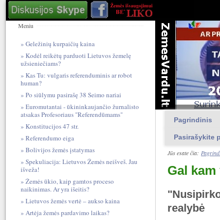
Meniu
Geležinių kurpaičių kaina
Kodėl reikėtų parduoti Lietuvos žemelę
užsieniečiams?
Kas Tu: vulgari​s referendum​inis ar robot
human?
Po siūlymu pasirašę 38 Seimo nariai
Euromutantai - ūkininkaujančio žurnalisto
atsakas Profesoriaus "Referendūmams"
Pagrindinis
Konstitucijos 47 str.
Pasirašykite p
Referendumo eiga
Bolivijos žemės įstatymas
Jūs esate čia:
Pagrind
Spekuliacija: Lietuvos Žemės neišveš. Jau
Gal kam
išveža!
Žemės ūkio, kaip gamtos proceso
naikinimas. Ar yra išeitis?
"Nusipirko
Lietuvos žemės vertė – aukso kaina
realybė
Artėja žemės pardavimo laikas?