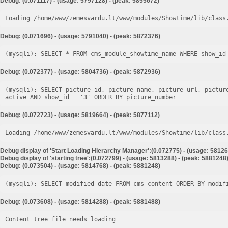
Debug: (0.071117) - (usage: 5797128) - (peak: 5855672)
Loading /home/www/zemesvardu.lt/www/modules/Showtime/lib/class
Debug: (0.071696) - (usage: 5791040) - (peak: 5872376)
Debug: (0.072377) - (usage: 5804736) - (peak: 5872936)
(mysqli): SELECT picture_id, picture_name, picture_url, pictur
Debug: (0.072723) - (usage: 5819664) - (peak: 5877112)
Loading /home/www/zemesvardu.lt/www/modules/Showtime/lib/class
Debug display of 'Start Loading Hierarchy Manager':(0.072775) - (usage: 58126
Debug display of 'starting tree':(0.072799) - (usage: 5813288) - (peak: 5881248
Debug: (0.073504) - (usage: 5814768) - (peak: 5881248)
Debug: (0.073608) - (usage: 5814288) - (peak: 5881488)
Content tree file needs loading