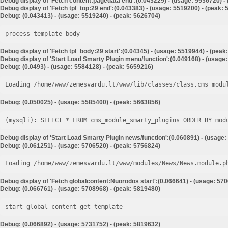
Debug display of 'Fetch content:pagedata end':(0.043229) - (usage: 5536720) -
Debug display of 'Fetch tpl_top:29 end':(0.043383) - (usage: 5519200) - (peak:
Debug: (0.043413) - (usage: 5519240) - (peak: 5626704)
process template body
Debug display of 'Fetch tpl_body:29 start':(0.04345) - (usage: 5519944) - (peak
Debug display of 'Start Load Smarty Plugin menu/function':(0.049168) - (usage
Debug: (0.0493) - (usage: 5584128) - (peak: 5659216)
Loading /home/www/zemesvardu.lt/www/lib/classes/class.cms_modu
Debug: (0.050025) - (usage: 5585400) - (peak: 5663856)
Debug display of 'Start Load Smarty Plugin news/function':(0.060891) - (usage:
Debug: (0.061251) - (usage: 5706520) - (peak: 5756824)
Loading /home/www/zemesvardu.lt/www/modules/News/News.module.p
Debug display of 'Fetch globalcontent:Nuorodos start':(0.066641) - (usage: 57
Debug: (0.066761) - (usage: 5708968) - (peak: 5819480)
start global_content_get_template
Debug: (0.066892) - (usage: 5731752) - (peak: 5819632)