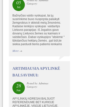
Posted by: Adminas
05
Category:
Jul
Bažnyčias valdo vyskupai, tai jų
susirinkime buvo nuspręsta palaikyti
žemgrobius ir skleisti melą žmonėms.
Kadaise lenkijos vyskupai valdantys
Lietuvos parapijas iš Jogailos gavo
dovanų Lietuvos žemes su kaimais ir
valstiečiais .Dabar-vyskupijos "atsiėmė "
tūkstančius hektarų žemės , gal būt jie
siekia parduoti tiems patiems lenkams
More
→
ARTIMIAUSIA APYLINKĖ
BALSAVIMUI:
Posted by: Adminas
28
Category:
Jun
APYLINKIŲ ADRESAI BALSUOT
REFERENDUME BET KURIOJE
APYLINKĖJE, VISOJE LIETUVOJE.