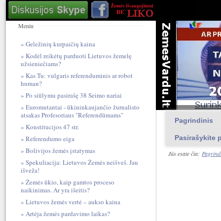
Meniu
Geležinių kurpaičių kaina
Kodėl reikėtų parduoti Lietuvos žemelę
užsieniečiams?
Kas Tu: vulgari​s referendum​inis ar robot
human?
Po siūlymu pasirašę 38 Seimo nariai
Euromutantai - ūkininkaujančio žurnalisto
atsakas Profesoriaus "Referendūmams"
Pagrindinis
Konstitucijos 47 str.
Pasirašykite p
Referendumo eiga
Bolivijos žemės įstatymas
Jūs esate čia:
Pagrind
Spekuliacija: Lietuvos Žemės neišveš. Jau
išveža!
Žemės ūkio, kaip gamtos proceso
naikinimas. Ar yra išeitis?
Lietuvos žemės vertė – aukso kaina
Artėja žemės pardavimo laikas?