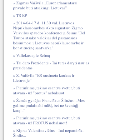
Zigmas Vaišvila „Europarlamentarai
privalo būti atsakingi Lietuvai”
TS-EP
2014-04-17 d. 11.30 val. Lietuvos
Nepriklausomybės Akto signataro Zigmo
Vaišvilos spaudos konferencija Seime "Dėl
Tautos atsako valdžiai dėl pastarosios
kėsinimosi į Lietuvos nepriklausomybę ir
konstitucinę santvarką"
Valickas apie Seimą
Tai daro Prezidentė - Tai turės daryti naujas
prezidentas
Z. Vaišvila “ES nusimeta kaukes ir
Lietuvoje”
Platinkime, težino esantys svetur, būti
atsvara - už "protus" nebalsuot!
Žemės gynėjas Pranciškus Šliužas: „Mes
galime pralaimėti mūšį, bet ne šventąjį
karą!..”
Platinkime, težino esantys svetur, būti
atsvara - už PROTUS nebalsuot!
Kipras Valentinavičius - Tad nepamiršk,
Širdie...