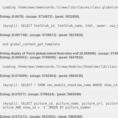
Loading /home/www/zemesvardu.lt/www/lib/classes/class.globalco
Debug: (0.0676) - (usage: 5734872) - (peak: 5832856)
Debug: (0.067748) - (usage: 5738872) - (peak: 5833928)
end global_content_get_template
Debug display of 'Fetch globalcontent:Nuorodos end':(0.068906) - (usage: 5749
Debug: (0.069451) - (usage: 5789000) - (peak: 5847832)
Loading /home/www/zemesvardu.lt/www/modules/Showtime/lib/class
Debug: (0.070095) - (usage: 5782904) - (peak: 5864536)
Debug: (0.07077) - (usage: 5796624) - (peak: 5865096)
(mysqli): SELECT picture_id, picture_name, picture_url, pictur
Debug: (0.071171) - (usage: 5811552) - (peak: 5869280)