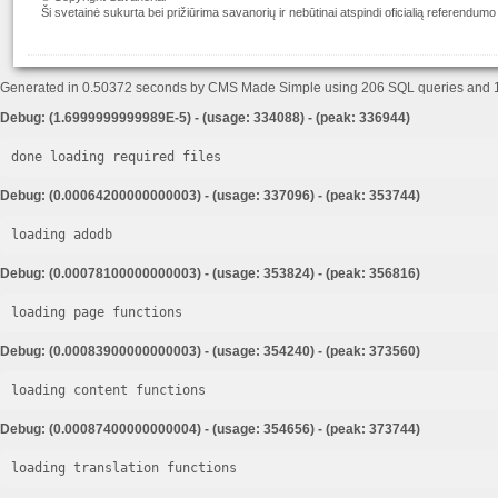
Ši svetainė sukurta bei prižiūrima savanorių ir nebūtinai atspindi oficialią referendumo
Generated in 0.50372 seconds by CMS Made Simple using 206 SQL queries and
Debug: (1.6999999999989E-5) - (usage: 334088) - (peak: 336944)
done loading required files
Debug: (0.00064200000000003) - (usage: 337096) - (peak: 353744)
loading adodb
Debug: (0.00078100000000003) - (usage: 353824) - (peak: 356816)
loading page functions
Debug: (0.00083900000000003) - (usage: 354240) - (peak: 373560)
loading content functions
Debug: (0.00087400000000004) - (usage: 354656) - (peak: 373744)
loading translation functions