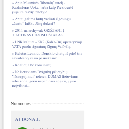
Apie Musmirės "liberalų" ratelį -
Kazimieras Uoka - arba kaip Prezidentė
įsijautė "savų" ratelyje...
Ar tai galima būtų vadinti ilgesingu
„žento“ laišku Jūsų dukrai?
2011 m. archyvai: GRĮŽTANT Į
TIKĖTINAS CHAOSO IŠTAKAS
LNK kultūra - KK2 (KaKa-Du) operatyvioji
VATA puola signatarą Zigmą Vaišvilą.
Keletas Leonido Donskio citatų iš prieš tris
savaites vykusio pašnekesio:
Koalicija be komunistų
Ne lietuviams Dvigubų pilietybių
"išsaugojimui" referen-DŪMAS lietuviams
arba kodėl gerai neparuošęs spąstų, į juos
neįviliosi...
Nuomonės
ALDONA J.