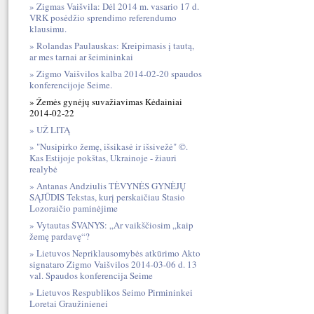
Zigmas Vaišvila: Dėl 2014 m. vasario 17 d.
VRK posėdžio sprendimo referendumo
klausimu.
Rolandas Paulauskas: Kreipimasis į tautą,
ar mes tarnai ar šeimininkai
Zigmo Vaišvilos kalba 2014-02-20 spaudos
konferencijoje Seime.
Žemės gynėjų suvažiavimas Kėdainiai
2014-02-22
UŽ LITĄ
"Nusipirko žemę, išsikasė ir išsivežė" ©.
Kas Estijoje pokštas, Ukrainoje - žiauri
realybė
Antanas Andziulis TĖVYNĖS GYNĖJŲ
SĄJŪDIS Tekstas, kurį perskaičiau Stasio
Lozoraičio paminėjime
Vytautas ŠVANYS: „Ar vaikščiosim „kaip
žemę pardavę“?
Lietuvos Nepriklausomybės atkūrimo Akto
signataro Zigmo Vaišvilos 2014-03-06 d. 13
val. Spaudos konferencija Seime
Lietuvos Respublikos Seimo Pirmininkei
Loretai Graužinienei