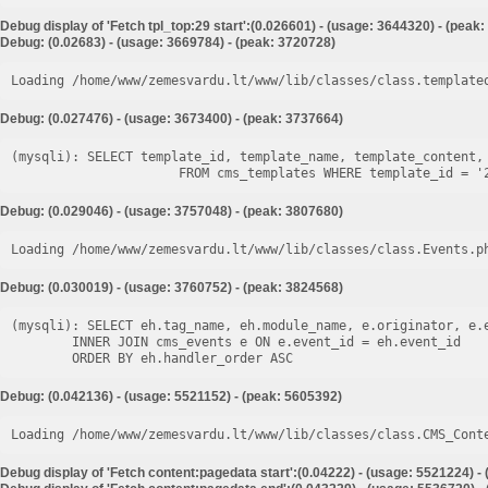
Debug display of 'Fetch tpl_top:29 start':(0.026601) - (usage: 3644320) - (peak
Debug: (0.02683) - (usage: 3669784) - (peak: 3720728)
Loading /home/www/zemesvardu.lt/www/lib/classes/class.template
Debug: (0.027476) - (usage: 3673400) - (peak: 3737664)
(mysqli): SELECT template_id, template_name, template_content, 
Debug: (0.029046) - (usage: 3757048) - (peak: 3807680)
Loading /home/www/zemesvardu.lt/www/lib/classes/class.Events.p
Debug: (0.030019) - (usage: 3760752) - (peak: 3824568)
(mysqli): SELECT eh.tag_name, eh.module_name, e.originator, e.e
        INNER JOIN cms_events e ON e.event_id = eh.event_id

Debug: (0.042136) - (usage: 5521152) - (peak: 5605392)
Loading /home/www/zemesvardu.lt/www/lib/classes/class.CMS_Cont
Debug display of 'Fetch content:pagedata start':(0.04222) - (usage: 5521224) -