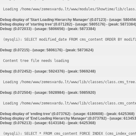
Loading /home/www/zemesvardu.lt/www/modules/Showtime/lib/class
Debug display of 'Start Loading Hierarchy Manager':(0.07123) - (usage: 580456
Debug display of 'starting tree':(0.071282) - (usage: 5805176) - (peak: 5873384
Debug: (0.072033) - (usage: 5806656) - (peak: 5873384)
Debug: (0.07215) - (usage: 5806176) - (peak: 5873624)
Content tree file needs loading
Debug: (0.072452) - (usage: 5924376) - (peak: 5969248)
Loading /home/www/zemesvardu.lt/www/lib/classes/class.cms_tree
Debug: (0.072504) - (usage: 5928984) - (peak: 5985920)
Loading /home/www/zemesvardu.lt/www/lib/classes/class.cms_cont
Debug display of 'ending tree':(0.073762) - (usage: 6180608) - (peak: 6425368)
Debug display of 'End Loading Hierarchy Manager':(0.073792) - (usage: 613453
Debug: (0.076213) - (usage: 6143184) - (peak: 6425368)
(mysqli): SELECT * FROM cms_content FORCE INDEX (cms_index_con