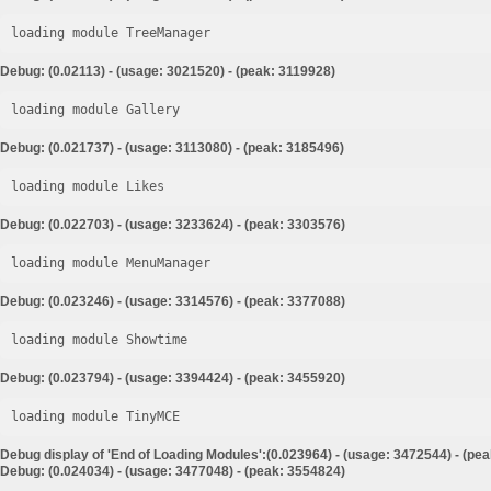
loading module TreeManager
Debug: (0.02113) - (usage: 3021520) - (peak: 3119928)
loading module Gallery
Debug: (0.021737) - (usage: 3113080) - (peak: 3185496)
loading module Likes
Debug: (0.022703) - (usage: 3233624) - (peak: 3303576)
loading module MenuManager
Debug: (0.023246) - (usage: 3314576) - (peak: 3377088)
loading module Showtime
Debug: (0.023794) - (usage: 3394424) - (peak: 3455920)
loading module TinyMCE
Debug display of 'End of Loading Modules':(0.023964) - (usage: 3472544) - (pe
Debug: (0.024034) - (usage: 3477048) - (peak: 3554824)