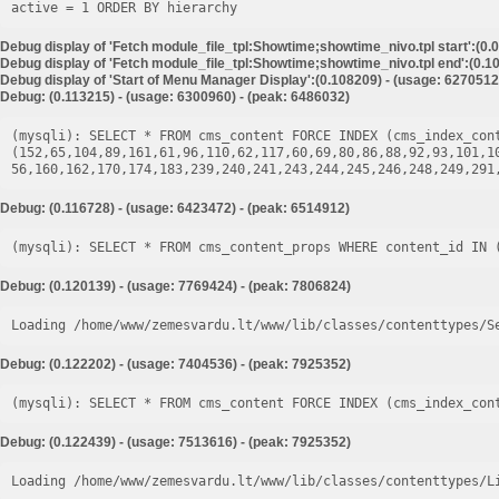
Debug display of 'Fetch module_file_tpl:Showtime;showtime_nivo.tpl start':(0.
Debug display of 'Fetch module_file_tpl:Showtime;showtime_nivo.tpl end':(0.10
Debug display of 'Start of Menu Manager Display':(0.108209) - (usage: 6270512
Debug: (0.113215) - (usage: 6300960) - (peak: 6486032)
(mysqli): SELECT * FROM cms_content FORCE INDEX (cms_index_cont
(152,65,104,89,161,61,96,110,62,117,60,69,80,86,88,92,93,101,1
Debug: (0.116728) - (usage: 6423472) - (peak: 6514912)
Debug: (0.120139) - (usage: 7769424) - (peak: 7806824)
Loading /home/www/zemesvardu.lt/www/lib/classes/contenttypes/S
Debug: (0.122202) - (usage: 7404536) - (peak: 7925352)
Debug: (0.122439) - (usage: 7513616) - (peak: 7925352)
Loading /home/www/zemesvardu.lt/www/lib/classes/contenttypes/L