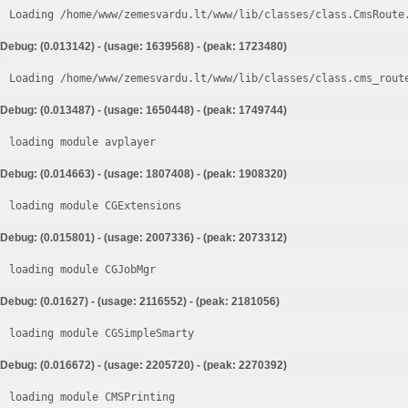
Loading /home/www/zemesvardu.lt/www/lib/classes/class.CmsRoute
Debug: (0.013142) - (usage: 1639568) - (peak: 1723480)
Loading /home/www/zemesvardu.lt/www/lib/classes/class.cms_rout
Debug: (0.013487) - (usage: 1650448) - (peak: 1749744)
loading module avplayer
Debug: (0.014663) - (usage: 1807408) - (peak: 1908320)
loading module CGExtensions
Debug: (0.015801) - (usage: 2007336) - (peak: 2073312)
loading module CGJobMgr
Debug: (0.01627) - (usage: 2116552) - (peak: 2181056)
loading module CGSimpleSmarty
Debug: (0.016672) - (usage: 2205720) - (peak: 2270392)
loading module CMSPrinting