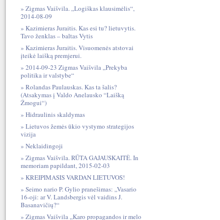
Zigmas Vaišvila. „Logiškas klausimėlis“,
2014-08-09
Kazimieras Juraitis. Kas esi tu? lietuvytis.
Tavo ženklas – baltas Vytis
Kazimieras Juraitis. Visuomenės atstovai
įteikė laišką premjerui.
2014-09-23 Zigmas Vaišvila „Prekyba
politika ir valstybe“
Rolandas Paulauskas. Kas ta šalis?
(Atsakymas į Valdo Anelausko “Laišką
Žmogui“)
Hidraulinis skaldymas
Lietuvos žemės ūkio vystymo strategijos
vizija
Neklaidingoji
Zigmas Vaišvila. RŪTA GAJAUSKAITĖ. In
memoriam papildant, 2015-02-03
KREIPIMASIS VARDAN LIETUVOS!
Seimo nario P. Gylio pranešimas: „Vasario
16-oji: ar V. Landsbergis vėl vaidins J.
Basanavičių?“
Zigmas Vaišvila „Karo propagandos ir melo