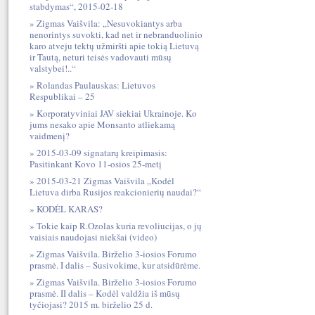
stabdymas“, 2015-02-18
Zigmas Vaišvila: „Nesuvokiantys arba
nenorintys suvokti, kad net ir nebranduolinio
karo atveju tektų užmiršti apie tokią Lietuvą
ir Tautą, neturi teisės vadovauti mūsų
valstybei!..“
Rolandas Paulauskas: Lietuvos
Respublikai – 25
Korporatyviniai JAV siekiai Ukrainoje. Ko
jums nesako apie Monsanto atliekamą
vaidmenį?
2015-03-09 signatarų kreipimasis:
Pasitinkant Kovo 11-osios 25-metį
2015-03-21 Zigmas Vaišvila „Kodėl
Lietuva dirba Rusijos reakcionierių naudai?“
KODĖL KARAS?
Tokie kaip R.Ozolas kuria revoliucijas, o jų
vaisiais naudojasi niekšai (video)
Zigmas Vaišvila. Birželio 3-iosios Forumo
prasmė. I dalis – Susivokime, kur atsidūrėme.
Zigmas Vaišvila. Birželio 3-iosios Forumo
prasmė. II dalis – Kodėl valdžia iš mūsų
tyčiojasi? 2015 m. birželio 25 d.