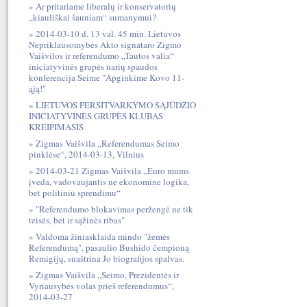
Ar pritariame liberalų ir konservatorių
„kiauliškai šauniam“ sumanymui?
2014-03-10 d. 13 val. 45 min. Lietuvos
Nepriklausomybės Akto signataro Zigmo
Vaišvilos ir referendumo „Tautos valia“
iniciatyvinės grupės narių spaudos
konferencija Seime "Apginkime Kovo 11-
ąją!"
LIETUVOS PERSITVARKYMO SĄJŪDŽIO
INICIATYVINĖS GRUPĖS KLUBAS
KREIPIMASIS
Zigmas Vaišvila „Referendumas Seimo
pinklėse“, 2014-03-13, Vilnius
2014-03-21 Zigmas Vaišvila „Euro mums
įveda, vadovaujantis ne ekonomine logika,
bet politiniu sprendimu“
"Referendumo blokavimas peržengė ne tik
teisės, bet ir sąžinės ribas"
Valdoma žiniasklaida mindo "žemės
Referendumą", pasaulio Bushido čempioną
Remigijų, suaštrina Jo biografijos spalvas.
Zigmas Vaišvila „Seimo, Prezidentės ir
Vyriausybės volas prieš referendumus“,
2014-03-27