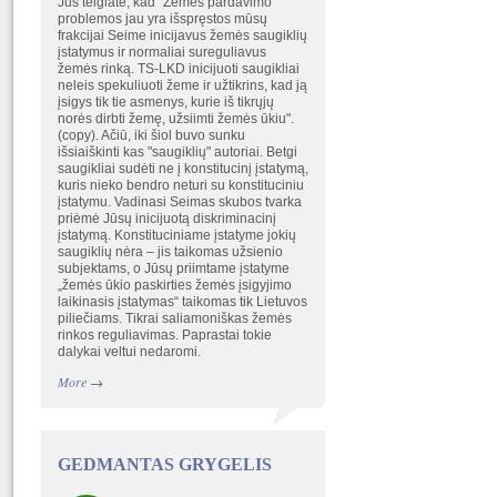
Jūs teigiate, kad" Žemės pardavimo
problemos jau yra išspręstos mūsų
frakcijai Seime inicijavus žemės saugiklių
įstatymus ir normaliai sureguliavus
žemės rinką. TS-LKD inicijuoti saugikliai
neleis spekuliuoti žeme ir užtikrins, kad ją
įsigys tik tie asmenys, kurie iš tikrųjų
norės dirbti žemę, užsiimti žemės ūkiu".
(copy). Ačiū, iki šiol buvo sunku
išsiaiškinti kas "saugiklių" autoriai. Betgi
saugikliai sudėti ne į konstitucinį įstatymą,
kuris nieko bendro neturi su konstituciniu
įstatymu. Vadinasi Seimas skubos tvarka
priėmė Jūsų inicijuotą diskriminacinį
įstatymą. Konstituciniame įstatyme jokių
saugiklių nėra – jis taikomas užsienio
subjektams, o Jūsų priimtame įstatyme
„žemės ūkio paskirties žemės įsigyjimo
laikinasis įstatymas“ taikomas tik Lietuvos
piliečiams. Tikrai saliamoniškas žemės
rinkos reguliavimas. Paprastai tokie
dalykai veltui nedaromi.
More
→
GEDMANTAS GRYGELIS