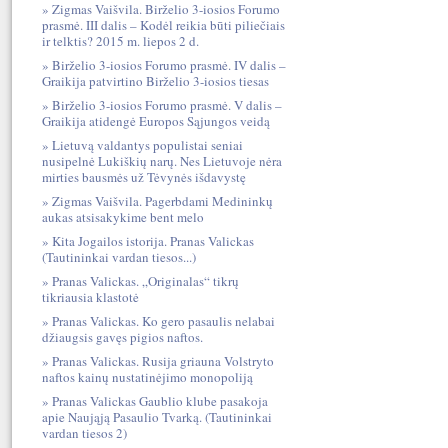
Zigmas Vaišvila. Birželio 3-iosios Forumo
prasmė. III dalis – Kodėl reikia būti piliečiais
ir telktis? 2015 m. liepos 2 d.
Birželio 3-iosios Forumo prasmė. IV dalis –
Graikija patvirtino Birželio 3-iosios tiesas
Birželio 3-iosios Forumo prasmė. V dalis –
Graikija atidengė Europos Sąjungos veidą
Lietuvą valdantys populistai seniai
nusipelnė Lukiškių narų. Nes Lietuvoje nėra
mirties bausmės už Tėvynės išdavystę
Zigmas Vaišvila. Pagerbdami Medininkų
aukas atsisakykime bent melo
Kita Jogailos istorija. Pranas Valickas
(Tautininkai vardan tiesos...)
Pranas Valickas. „Originalas“ tikrų
tikriausia klastotė
Pranas Valickas. Ko gero pasaulis nelabai
džiaugsis gavęs pigios naftos.
Pranas Valickas. Rusija griauna Volstryto
naftos kainų nustatinėjimo monopoliją
Pranas Valickas Gaublio klube pasakoja
apie Naująją Pasaulio Tvarką. (Tautininkai
vardan tiesos 2)