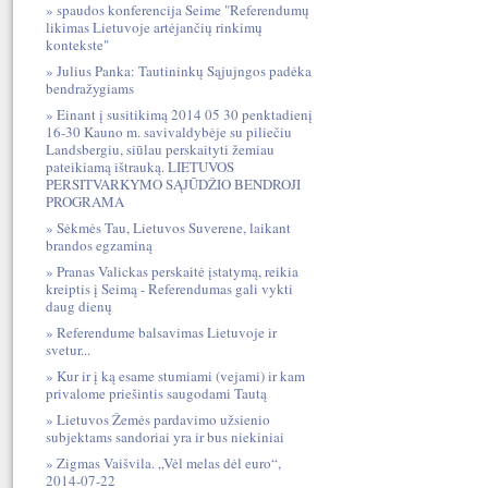
spaudos konferencija Seime "Referendumų
likimas Lietuvoje artėjančių rinkimų
kontekste"
Julius Panka: Tautininkų Sąjujngos padėka
bendražygiams
Einant į susitikimą 2014 05 30 penktadienį
16-30 Kauno m. savivaldybėje su piliečiu
Landsbergiu, siūlau perskaityti žemiau
pateikiamą ištrauką. LIETUVOS
PERSITVARKYMO SĄJŪDŽIO BENDROJI
PROGRAMA
Sėkmės Tau, Lietuvos Suverene, laikant
brandos egzaminą
Pranas Valickas perskaitė įstatymą, reikia
kreiptis į Seimą - Referendumas gali vykti
daug dienų
Referendume balsavimas Lietuvoje ir
svetur...
Kur ir į ką esame stumiami (vejami) ir kam
privalome priešintis saugodami Tautą
Lietuvos Žemės pardavimo užsienio
subjektams sandoriai yra ir bus niekiniai
Zigmas Vaišvila. „Vėl melas dėl euro“,
2014-07-22