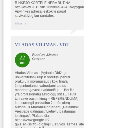
RINKĖJO KORTELĖ NĖRA BŪTINA
http://www.2013.vrk.lt/rinkimai/424_lt/Apygardos/index.html
Apylinkės adresą ieškokite pagal
savivaldybę kur randatės...
More
→
VLADAS VILIMAS - VDU
Posted by: Adminas
22
Category:
Jun
Vladas Vilimas · (Vytauto Didžiojo
universitetas) Taip ir norėtųsi pabūti
orakulu ir išpranašauti į kokį finalą
žingsniuojame, vairuojami tautos
mandatą gavusių valdančiųjų... Bet čia
yra profesionalių astrologų sritis... Tauta
turi savo pasirinkimą – REFERENDUMĄ,
kurį surengti paskatino žemės aferų
autoriai. Ir Maironiui pritariant, „Palaimink,
Viešpatie galingas,/ Lietuvių pastangas
teisingas“. Plačiau čia:
https://www.google.lt/?
gws_rd=ssl#q=didžioji+Lietuvos+žemės+afera