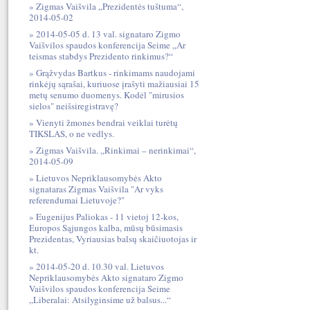
Zigmas Vaišvila „Prezidentės tuštuma“,
2014-05-02
2014-05-05 d. 13 val. signataro Zigmo
Vaišvilos spaudos konferencija Seime „Ar
teismas stabdys Prezidento rinkimus?“
Grąžvydas Bartkus - rinkimams naudojami
rinkėjų sąrašai, kuriuose įrašyti mažiausiai 15
metų senumo duomenys. Kodėl "mirusios
sielos" neišsiregistravę?
Vienyti žmones bendrai veiklai turėtų
TIKSLAS, o ne vedlys.
Zigmas Vaišvila. „Rinkimai – nerinkimai“,
2014-05-09
Lietuvos Nepriklausomybės Akto
signataras Zigmas Vaišvila "Ar vyks
referendumai Lietuvoje?"
Eugenijus Paliokas - 11 vietoj 12-kos,
Europos Sąjungos kalba, mūsų būsimasis
Prezidentas, Vyriausias balsų skaičiuotojas ir
kt.
2014-05-20 d. 10.30 val. Lietuvos
Nepriklausomybės Akto signataro Zigmo
Vaišvilos spaudos konferencija Seime
„Liberalai: Atsilyginsime už balsus...“