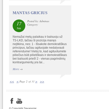
MANTAS GRICIUS
Posted by: Adminas
17
Category:
Jun
Nemažai metų palaikau ir balsuoju už
TS-LKD, tačiau ši pozicija manęs
neįtikina, nes: 1 - Išsakote demokratiškus
principus, tačiau agituojate nedalyvauti
referendume! Vietoj to, kad agituotumėte
piliečius būti pilietiškais ir demokratiškais
bei balsuoti prieš! 2 - vienas pagrindinių
kontrargumentų yra tai...
More
→
<<
<
>
>>
Page 2 of 31
© Copyright Savanoriai