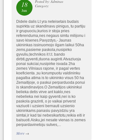
Posted by: Adminas
18
Category:
Jun
Didele dalis Lt yra neteisetais budais
supirkta uz skandinavu pinigus, tu partiju
ir grupuociu,kurios ir stoja pries
referenduma,nes negaus simtu milijonu i
savo kisenes.Pavyzdys,- Jaunas
ukininkas issinuomojo ilgam laikui 50ha
zems,pasieme paskola,nusipirko
gyvuliu,technikos it t.t. bando
dirbti,gyventi,duona auginti.Atvaziuoja
ponai sukciai,nusipirke isvada 2ha
zemes Vilniaus rajone, ir pagal vertes
koeficienta ,su korumpuotu valdininku
pagalba atima is to ukininko visus 50 ha
Zemaitijoje, o paskui perparduoda ponui
is skandinavijos.O Zemaitijos ukininkui
belieka detis virve ant kaklo,nes
nebelieka nei kaip gyventi,nei is ko
paskola grazinti, o jo vaikai priverst
vaziuoti i uzsieni bernauti uzsienio
ukininkams.panasiu pavyzdziu yra
simtai,ir kad tai nebesikartotu,reikia eiti ir
balsuoti.Aisku,jei nesate vienas is zemes
perpardavinetoju sutves,...
More
→