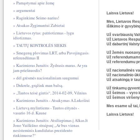
Pamąstymai apie žemę
argumentai
Laisva Lietuva!
Raginkime Seimo narius!
Mes, Lietuvos Respu
Atsakas Žygimantui Zabietai
išlikimo ir gyvybi
Lietuvos rytas: patriotizmas - lygu
Už svarbiausių Va
idiotizmas.
Už Lietuvos Respub
Už dabartinį Valst
TAUTŲ KONTROLĖS SIEKIS
Smegenų plovimas LRT, arba Pavojingasis
Už žemės nuosavybė
Už referendumams s
referendūmas II
Už referendumu pr
Kazimieras Juraitis: Žydrasis maras. Ar yra
jam priešnuodis?
Už nacionalinės val
Už nacionalinio ūk
dėl grėsmės nacionaliniam saugumui
Už atsakingą ir ta
Dukrele, grąžink man balsą.
Už tinkamų gyventi
„Tautos teisė gintis“, 2014-02-09, Vilnius
Už šeimos – vyro i
Už šeimos viršenyb
Kazimieras Juraitis - Atsakymas A.Lukošiui
Mes esame už tai, k
Lietuvą mylintiems - Tautos eitynės -
vasario 16 d. Kaune
Laisva Lietuva!
Kazimieras Juraitis: Atsiliepimas į Alkas.lt
Jono Vaiškūno straipsnį „Ar bus vienas
nesisteminis kandidatas prezidento
rinkimuose?“