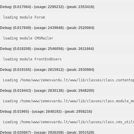
Debug: (0.017064) - (usage: 2290232) - (peak: 2353416)
loading module Forum
Debug: (0.017849) - (usage: 2439848) - (peak: 2520064)
loading module CMSMailer
Debug: (0.018208) - (usage: 2546056) - (peak: 2611664)
loading module FrontEndUsers
Debug: (0.019165) - (usage: 2815912) - (peak: 2930984)
Loading /home/www/zemesvardu.lt/www/lib/classes/class.contento
Debug: (0.019443) - (usage: 2830136) - (peak: 2948200)
Loading /home/www/zemesvardu.lt/www/lib/classes/class.module_m
Debug: (0.01965) - (usage: 2848192) - (peak: 2958216)
Loading /home/www/zemesvardu.lt/www/lib/classes/class.cms_util
Debug: (0.020667) - (usage: 2926208) - (peak: 3051528)