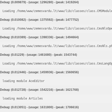
Debug: (0.009879) - (usage: 1296280) - (peak: 1419264)
Loading /home/www/zemesvardu.lt/www/lib/classes/class.CMSModul
Debug: (0.010082) - (usage: 1375592) - (peak: 1477752)
Loading /home/www/zemesvardu.lt/www/lib/classes/class.CmsNlsOp
Debug: (0.010389) - (usage: 1398336) - (peak: 1494664)
Loading /home/www/zemesvardu.lt/www/lib/classes/class.CmsNls.p
Debug: (0.01229) - (usage: 1461680) - (peak: 1543744)
Loading /home/www/zemesvardu.lt/www/lib/classes/class.CmsLangO
Debug: (0.012446) - (usage: 1459936) - (peak: 1560656)
loading module AceEditor
Debug: (0.012728) - (usage: 1542216) - (peak: 1621768)
loading module Articles
Debug: (0.013051) - (usage: 1631800) - (peak: 1706616)