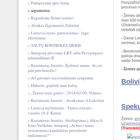
Pamąstymai apie žemę
Pavyzdžiui
procesas v
argumentai
-
Žemės ūki
Raginkime Seimo narius!
man 500 hek
Atsakas Žygimantui Zabietai
Užsieniečia
netaikyti 
Lietuvos rytas: patriotizmas - lygu
idiotizmas.
-
Danai Lie
nerimas, k
TAUTŲ KONTROLĖS SIEKIS
-
Bendrovė „
Smegenų plovimas LRT, arba Pavojingasis
galioja dr
referendūmas II
valdo žeme
Kazimieras Juraitis: Žydrasis maras. Ar yra
- Žemės pa
jam priešnuodis?
dėl grėsmės nacionaliniam saugumui
Boliv
Dukrele, grąžink man balsą.
„Tautos teisė gintis“, 2014-02-09, Vilnius
Kazimieras Juraitis - Atsakymas A.Lukošiui
Speku
Lietuvą mylintiems - Tautos eitynės -
vasario 16 d. Kaune
Žymos:
ar
Kazimieras Juraitis: Atsiliepimas į Alkas.lt
uzsieniec
Jono Vaiškūno straipsnį „Ar bus vienas
[Translate
nesisteminis kandidatas prezidento
rinkimuose?“