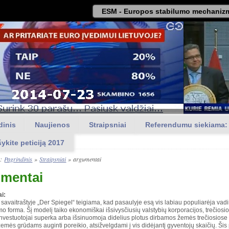
ESM - Europos stabilumo mechanizm
dinis
Naujienos
Straipsniai
Referendumu siekiama:
šykite peticiją 2017
a:
Pagrindinis
»
Straipsniai
»
argumentai
mentai
i:
s savaitraštyje „Der Spiegel“ teigiama, kad pasaulyje esą vis labiau populiarėja va
mo forma. Šį modelį taiko ekonomiškai išsivysčiusių valstybių korporacijos, trečio
investuotojai superka arba išsinuomoja didelius plotus dirbamos žemės trečiosiose
žemės grūdams auginti poreikio, atsižvelgdami į vis didėjantį gyventojų skaičių. Šis