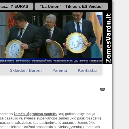
as... ? EURAS
"La Union" - Tikrasis ES Veidas!
Sklaidai / Darbui
Paremti
Kontaktai
dinamasis
žemės užgrobimo modelis
, kurį galima laikyti nauja
siose pasaulio valstybėse superkančios žemės ūkio paskirties žemę.
 pasaulio valstybėse, kad pasipelnytų iš augančio žemės ūkio
 pelno siekimas dažnai prasilenkia su vietos gyventojų interesais.