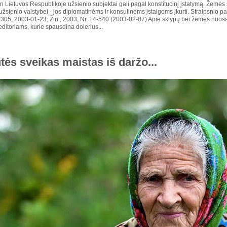
 Lietuvos Respublikoje užsienio subjektai gali pagal konstitucinį įstatymą. Žemės s
 užsienio valstybei - jos diplomatinėms ir konsulinėms įstaigoms įkurti. Straipsnio p
-1305, 2003-01-23, Žin., 2003, Nr. 14-540 (2003-02-07) Apie sklypų bei žemės nuosa
editoriams, kurie spausdina dolerius...
tės sveikas maistas iš daržo...