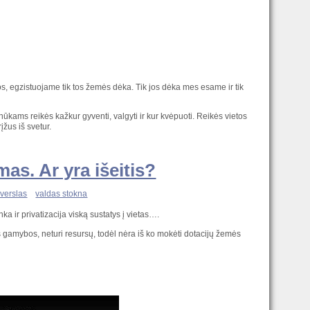
, egzistuojame tik tos žemės dėka. Tik jos dėka mes esame ir tik
ūkams reikės kažkur gyventi, valgyti ir kur kvėpuoti. Reikės vietos
įžus iš svetur.
as. Ar yra išeitis?
 verslas
valdas stokna
a ir privatizacija viską sustatys į vietas….
gamybos, neturi resursų, todėl nėra iš ko mokėti dotacijų žemės