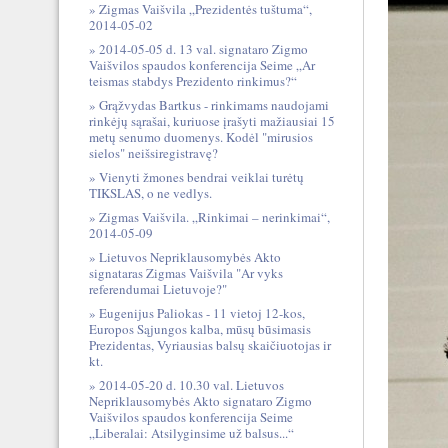
Zigmas Vaišvila „Prezidentės tuštuma“,
2014-05-02
2014-05-05 d. 13 val. signataro Zigmo
Vaišvilos spaudos konferencija Seime „Ar
teismas stabdys Prezidento rinkimus?“
Grąžvydas Bartkus - rinkimams naudojami
rinkėjų sąrašai, kuriuose įrašyti mažiausiai 15
metų senumo duomenys. Kodėl "mirusios
sielos" neišsiregistravę?
Vienyti žmones bendrai veiklai turėtų
TIKSLAS, o ne vedlys.
Zigmas Vaišvila. „Rinkimai – nerinkimai“,
2014-05-09
Lietuvos Nepriklausomybės Akto
signataras Zigmas Vaišvila "Ar vyks
referendumai Lietuvoje?"
Eugenijus Paliokas - 11 vietoj 12-kos,
Europos Sąjungos kalba, mūsų būsimasis
Prezidentas, Vyriausias balsų skaičiuotojas ir
kt.
2014-05-20 d. 10.30 val. Lietuvos
Nepriklausomybės Akto signataro Zigmo
Vaišvilos spaudos konferencija Seime
„Liberalai: Atsilyginsime už balsus...“