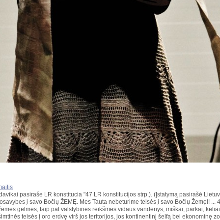
aitis
šdavikai pasiraše LR konstitucia "47 LR konstitucijos strp.). (Įstatymą pasirašė Li
uosavybes į savo Bočių ŽEMĘ. Mes Tauta nebeturime teisės į savo Bočių Žemę!! ... 4
žemės gelmės, taip pat valstybinės reikšmės vidaus vandenys, miškai, parkai, keliai, 
šimtinės teisės į oro erdvę virš jos teritorijos, jos kontinentinį šelfą bei ekonominę 