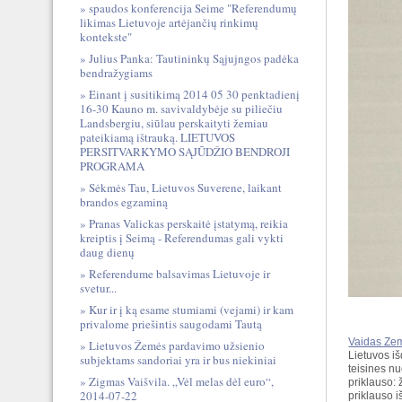
spaudos konferencija Seime "Referendumų
likimas Lietuvoje artėjančių rinkimų
kontekste"
Julius Panka: Tautininkų Sąjujngos padėka
bendražygiams
Einant į susitikimą 2014 05 30 penktadienį
16-30 Kauno m. savivaldybėje su piliečiu
Landsbergiu, siūlau perskaityti žemiau
pateikiamą ištrauką. LIETUVOS
PERSITVARKYMO SĄJŪDŽIO BENDROJI
PROGRAMA
Sėkmės Tau, Lietuvos Suverene, laikant
brandos egzaminą
Pranas Valickas perskaitė įstatymą, reikia
kreiptis į Seimą - Referendumas gali vykti
daug dienų
Referendume balsavimas Lietuvoje ir
svetur...
Kur ir į ką esame stumiami (vejami) ir kam
privalome priešintis saugodami Tautą
Vaidas Zem
Lietuvos Žemės pardavimo užsienio
Lietuvos i
subjektams sandoriai yra ir bus niekiniai
teisines n
Zigmas Vaišvila. „Vėl melas dėl euro“,
priklauso: 
2014-07-22
priklauso i