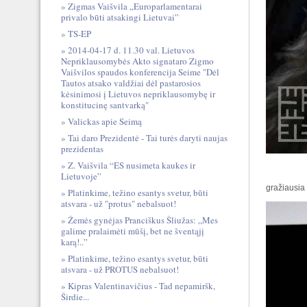
Zigmas Vaišvila „Europarlamentarai
privalo būti atsakingi Lietuvai”
TS-EP
2014-04-17 d. 11.30 val. Lietuvos
Nepriklausomybės Akto signataro Zigmo
Vaišvilos spaudos konferencija Seime "Dėl
Tautos atsako valdžiai dėl pastarosios
kėsinimosi į Lietuvos nepriklausomybę ir
konstitucinę santvarką"
Valickas apie Seimą
Tai daro Prezidentė - Tai turės daryti naujas
prezidentas
Z. Vaišvila “ES nusimeta kaukes ir
Lietuvoje”
gražiausia l
Platinkime, težino esantys svetur, būti
atsvara - už "protus" nebalsuot!
Žemės gynėjas Pranciškus Šliužas: „Mes
galime pralaimėti mūšį, bet ne šventąjį
karą!..”
Platinkime, težino esantys svetur, būti
atsvara - už PROTUS nebalsuot!
Kipras Valentinavičius - Tad nepamiršk,
Širdie...