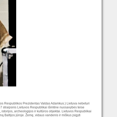
etuvos Respublikos Prezidentas Valdas Adamkus.) Lietuva nebeturi
7 straipsnis Lietuvos Respublikai išimtine nuosavybės teise
istorijos, archeologijos ir kultūros objektai. Lietuvos Respublikai
zoną Baltijos jūroje. Žemę, vidaus vandenis ir miškus įsigyti