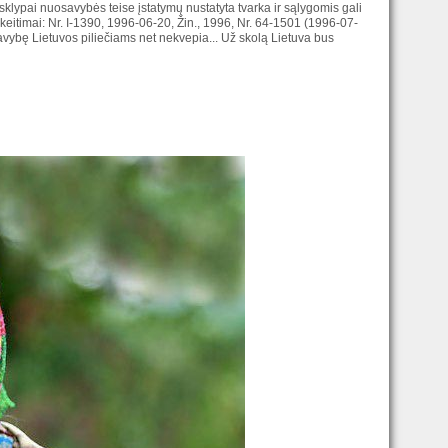
klypai nuosavybės teise įstatymų nustatyta tvarka ir sąlygomis gali
akeitimai: Nr. I-1390, 1996-06-20, Žin., 1996, Nr. 64-1501 (1996-07-
vybę Lietuvos piliečiams net nekvepia... Už skolą Lietuva bus