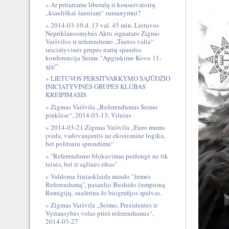
Ar pritariame liberalų ir konservatorių
„kiauliškai šauniam“ sumanymui?
2014-03-10 d. 13 val. 45 min. Lietuvos
Nepriklausomybės Akto signataro Zigmo
Vaišvilos ir referendumo „Tautos valia“
iniciatyvinės grupės narių spaudos
konferencija Seime "Apginkime Kovo 11-
ąją!"
LIETUVOS PERSITVARKYMO SĄJŪDŽIO
INICIATYVINĖS GRUPĖS KLUBAS
KREIPIMASIS
Zigmas Vaišvila „Referendumas Seimo
pinklėse“, 2014-03-13, Vilnius
2014-03-21 Zigmas Vaišvila „Euro mums
įveda, vadovaujantis ne ekonomine logika,
bet politiniu sprendimu“
"Referendumo blokavimas peržengė ne tik
teisės, bet ir sąžinės ribas"
Valdoma žiniasklaida mindo "žemės
Referendumą", pasaulio Bushido čempioną
Remigijų, suaštrina Jo biografijos spalvas.
Zigmas Vaišvila „Seimo, Prezidentės ir
Vyriausybės volas prieš referendumus“,
2014-03-27