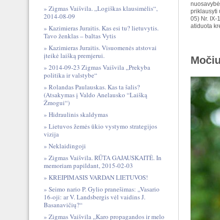
nuosavybėn
Zigmas Vaišvila. „Logiškas klausimėlis“,
priklausyti
2014-08-09
05) Nr. IX
atiduota kr
Kazimieras Juraitis. Kas esi tu? lietuvytis.
Tavo ženklas – baltas Vytis
Kazimieras Juraitis. Visuomenės atstovai
įteikė laišką premjerui.
Močiu
2014-09-23 Zigmas Vaišvila „Prekyba
politika ir valstybe“
Rolandas Paulauskas. Kas ta šalis?
(Atsakymas į Valdo Anelausko “Laišką
Žmogui“)
Hidraulinis skaldymas
Lietuvos žemės ūkio vystymo strategijos
vizija
Neklaidingoji
Zigmas Vaišvila. RŪTA GAJAUSKAITĖ. In
memoriam papildant, 2015-02-03
KREIPIMASIS VARDAN LIETUVOS!
Seimo nario P. Gylio pranešimas: „Vasario
16-oji: ar V. Landsbergis vėl vaidins J.
Basanavičių?“
Zigmas Vaišvila „Karo propagandos ir melo