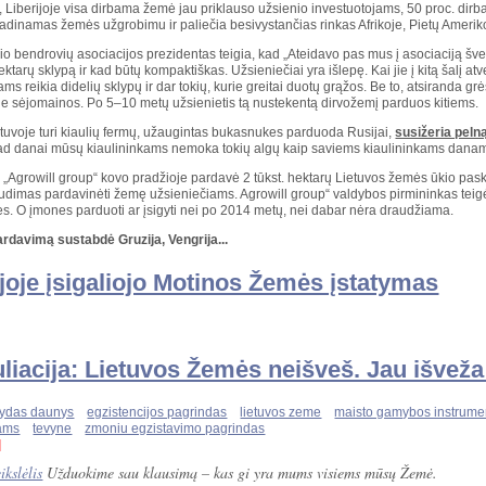
, Liberijoje visa dirbama žemė jau priklauso užsienio investuotojams, 50 proc. dirb
adinamas žemės užgrobimu ir paliečia besivystančias rinkas Afrikoje, Pietų Amerikoj
o bendrovių asociacijos prezidentas teigia, kad „Ateidavo pas mus į asociaciją šved
tarų sklypą ir kad būtų kompaktiškas. Užsieniečiai yra išlepę. Kai jie į kitą šalį atve
ms reikia didelių sklypų ir dar tokių, kurie greitai duotų grąžos. Be to, atsiranda grės
joje sėjomainos. Po 5–10 metų užsienietis tą nustekentą dirvožemį parduos kitiems.
tuvoje turi kiaulių fermų, užaugintas bukasnukes parduoda Rusijai,
susižeria peln
ad danai mūsų kiaulininkams nemoka tokių algų kaip saviems kiaulininkams danams. K
Agrowill group“ kovo pradžioje pardavė 2 tūkst. hektarų Lietuvos žemės ūkio paski
audimas pardavinėti žemę užsieniečiams. Agrowill group“ valdybos pirmininkas teig
s. O įmones parduoti ar įsigyti nei po 2014 metų, nei dabar nėra draudžiama.
rdavimą sustabdė Gruzija, Vengrija...
ijoje įsigaliojo Motinos Žemės įstatymas
liacija: Lietuvos Žemės neišveš. Jau išveža
vydas daunys
egzistencijos pagrindas
lietuvos zeme
maisto gamybos instrume
iams
tevyne
zmoniu egzistavimo pagrindas
]
Užduokime sau klausimą – kas gi yra mums visiems mūsų Žemė.