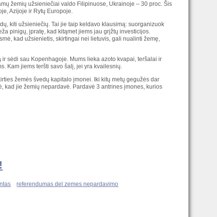
amų žemių užsieniečiai valdo Filipinuose, Ukrainoje – 30 proc. Šis
e, Azijoje ir Rytų Europoje.
ų, kiti užsieniečių. Tai jie taip keldavo klausimą: suorganizuok
ža pinigų, įpratę, kad kitąmet jiems jau grįžtų investicijos.
mė, kad užsienietis, skirtingai nei lietuvis, gali nualinti žemę,
ą
ir sėdi sau Kopenhagoje. Mums lieka azoto kvapai, teršalai ir
am jiems teršti savo šalį, jei yra kvailesnių.
rties žemės švedų kapitalo įmonei. Iki kitų metų gegužės dar
ė, kad jie žemių nepardavė. Pardavė 3 antrines įmones, kurios
!
ntas
referendumas del zemes nepardavimo