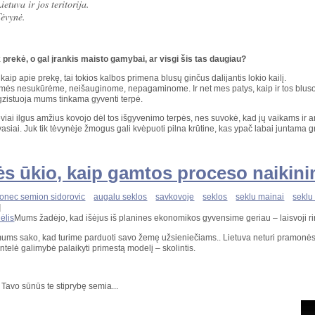
etuva ir jos teritorija.
ėvynė.
k prekė, o gal įrankis maisto gamybai, ar visgi šis tas daugiau?
, kaip apie prekę, tai tokios kalbos primena blusų ginčus dalijantis lokio kailį.
mės nesukūrėme, neišauginome, nepagaminome. Ir net mes patys, kaip ir tos blusos
gzistuoja mums tinkama gyventi terpė.
iai ilgus amžius kovojo dėl tos išgyvenimo terpės, nes suvokė, kad jų vaikams ir an
vasiai. Juk tik tėvynėje žmogus gali kvėpuoti pilna krūtine, kas ypač labai juntama gr
s ūkio, kaip gamtos proceso naikinim
onec semion sidorovic
augalu seklos
savkovoje
seklos
seklu mainai
seklu
]
Mums žadėjo, kad išėjus iš planines ekonomikos gyvensime geriau – laisvoji rink
ums sako, kad turime parduoti savo žemę užsieniečiams.. Lietuva neturi pramonės 
intelė galimybė palaikyti primestą modelį – skolintis.
s Tavo sūnūs te stiprybę semia...