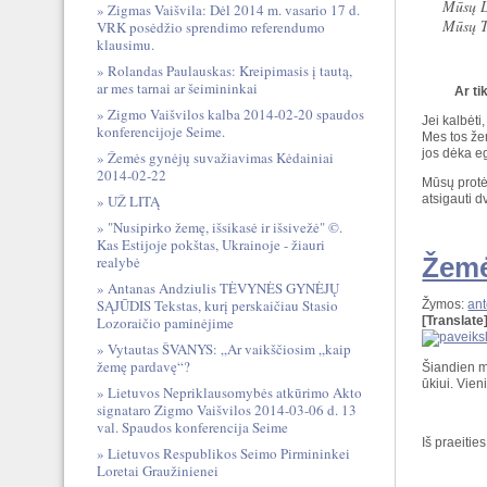
Mūsų Li
Zigmas Vaišvila: Dėl 2014 m. vasario 17 d.
Mūsų T
VRK posėdžio sprendimo referendumo
klausimu.
Rolandas Paulauskas: Kreipimasis į tautą,
ar mes tarnai ar šeimininkai
Ar ti
Zigmo Vaišvilos kalba 2014-02-20 spaudos
Jei kalbėti
konferencijoje Seime.
Mes tos že
jos dėka e
Žemės gynėjų suvažiavimas Kėdainiai
2014-02-22
Mūsų protėv
UŽ LITĄ
atsigauti d
"Nusipirko žemę, išsikasė ir išsivežė" ©.
Kas Estijoje pokštas, Ukrainoje - žiauri
Žemė
realybė
Antanas Andziulis TĖVYNĖS GYNĖJŲ
SĄJŪDIS Tekstas, kurį perskaičiau Stasio
Žymos:
ant
Lozoraičio paminėjime
[Translate
Vytautas ŠVANYS: „Ar vaikščiosim „kaip
žemę pardavę“?
Šiandien m
ūkiui. Vien
Lietuvos Nepriklausomybės atkūrimo Akto
signataro Zigmo Vaišvilos 2014-03-06 d. 13
val. Spaudos konferencija Seime
Iš praeitie
Lietuvos Respublikos Seimo Pirmininkei
Loretai Graužinienei