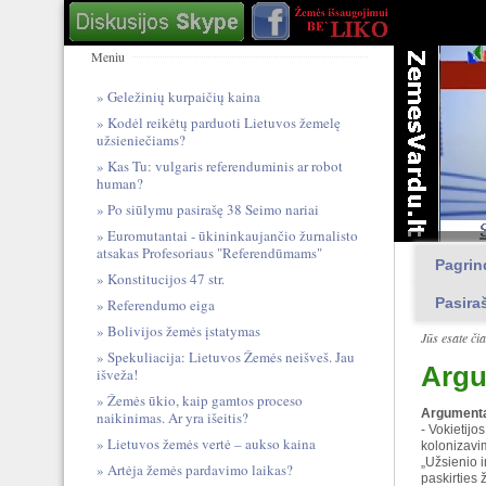
Meniu
Geležinių kurpaičių kaina
Kodėl reikėtų parduoti Lietuvos žemelę
užsieniečiams?
Kas Tu: vulgari​s referendum​inis ar robot
human?
Po siūlymu pasirašę 38 Seimo nariai
Euromutantai - ūkininkaujančio žurnalisto
atsakas Profesoriaus "Referendūmams"
Pagrin
Konstitucijos 47 str.
Pasira
Referendumo eiga
Bolivijos žemės įstatymas
Jūs esate či
Spekuliacija: Lietuvos Žemės neišveš. Jau
Argu
išveža!
Žemės ūkio, kaip gamtos proceso
Argumenta
naikinimas. Ar yra išeitis?
- Vokietijo
Lietuvos žemės vertė – aukso kaina
kolonizavi
„Užsienio 
Artėja žemės pardavimo laikas?
paskirties 