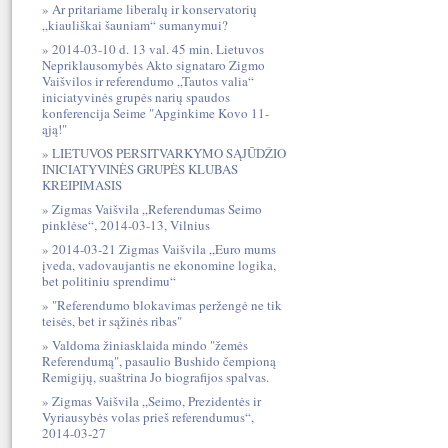
Ar pritariame liberalų ir konservatorių
„kiauliškai šauniam“ sumanymui?
2014-03-10 d. 13 val. 45 min. Lietuvos
Nepriklausomybės Akto signataro Zigmo
Vaišvilos ir referendumo „Tautos valia“
iniciatyvinės grupės narių spaudos
konferencija Seime "Apginkime Kovo 11-
ąją!"
LIETUVOS PERSITVARKYMO SĄJŪDŽIO
INICIATYVINĖS GRUPĖS KLUBAS
KREIPIMASIS
Zigmas Vaišvila „Referendumas Seimo
pinklėse“, 2014-03-13, Vilnius
2014-03-21 Zigmas Vaišvila „Euro mums
įveda, vadovaujantis ne ekonomine logika,
bet politiniu sprendimu“
"Referendumo blokavimas peržengė ne tik
teisės, bet ir sąžinės ribas"
Valdoma žiniasklaida mindo "žemės
Referendumą", pasaulio Bushido čempioną
Remigijų, suaštrina Jo biografijos spalvas.
Zigmas Vaišvila „Seimo, Prezidentės ir
Vyriausybės volas prieš referendumus“,
2014-03-27