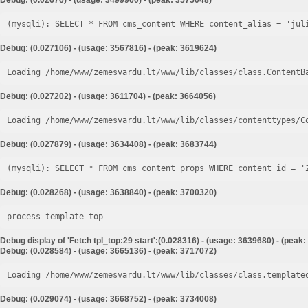
Debug: (0.02676) - (usage: 3499960) - (peak: 3575048)
Debug: (0.027106) - (usage: 3567816) - (peak: 3619624)
Loading /home/www/zemesvardu.lt/www/lib/classes/class.ContentB
Debug: (0.027202) - (usage: 3611704) - (peak: 3664056)
Loading /home/www/zemesvardu.lt/www/lib/classes/contenttypes/C
Debug: (0.027879) - (usage: 3634408) - (peak: 3683744)
Debug: (0.028268) - (usage: 3638840) - (peak: 3700320)
process template top
Debug display of 'Fetch tpl_top:29 start':(0.028316) - (usage: 3639680) - (peak
Debug: (0.028584) - (usage: 3665136) - (peak: 3717072)
Loading /home/www/zemesvardu.lt/www/lib/classes/class.template
Debug: (0.029074) - (usage: 3668752) - (peak: 3734008)