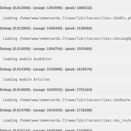
Debug: (0.012066) - (usage: 1393096) - (peak: 1489232)
Loading /home/www/zemesvardu.lt/www/lib/classes/class.CmsNls.p
Debug: (0.013902) - (usage: 1456440) - (peak: 1538560)
Loading /home/www/zemesvardu.lt/www/lib/classes/class.CmsLangO
Debug: (0.014058) - (usage: 1454704) - (peak: 1555480)
loading module AceEditor
Debug: (0.014368) - (usage: 1536968) - (peak: 1616576)
loading module Articles
Debug: (0.014695) - (usage: 1626552) - (peak: 1701424)
Loading /home/www/zemesvardu.lt/www/lib/classes/class.CmsRoute
Debug: (0.014786) - (usage: 1634320) - (peak: 1718288)
Loading /home/www/zemesvardu.lt/www/lib/classes/class.cms_rout
Debug: (0.015134) - (usage: 1645200) - (peak: 1744552)