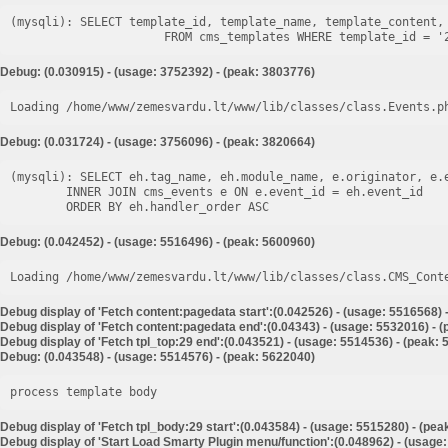
(mysqli): SELECT template_id, template_name, template_content, 
Debug: (0.030915) - (usage: 3752392) - (peak: 3803776)
Loading /home/www/zemesvardu.lt/www/lib/classes/class.Events.p
Debug: (0.031724) - (usage: 3756096) - (peak: 3820664)
(mysqli): SELECT eh.tag_name, eh.module_name, e.originator, e.e
        INNER JOIN cms_events e ON e.event_id = eh.event_id

Debug: (0.042452) - (usage: 5516496) - (peak: 5600960)
Loading /home/www/zemesvardu.lt/www/lib/classes/class.CMS_Cont
Debug display of 'Fetch content:pagedata start':(0.042526) - (usage: 5516568) 
Debug display of 'Fetch content:pagedata end':(0.04343) - (usage: 5532016) - 
Debug display of 'Fetch tpl_top:29 end':(0.043521) - (usage: 5514536) - (peak:
Debug: (0.043548) - (usage: 5514576) - (peak: 5622040)
process template body
Debug display of 'Fetch tpl_body:29 start':(0.043584) - (usage: 5515280) - (pe
Debug display of 'Start Load Smarty Plugin menu/function':(0.048962) - (usage