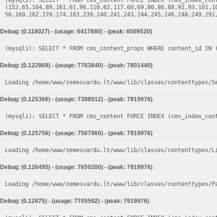
(mysqli): SELECT * FROM cms_content FORCE INDEX (cms_index_cont
(152,65,104,89,161,61,96,110,62,117,60,69,80,86,88,92,93,101,1
Debug: (0.118027) - (usage: 6417880) - (peak: 6509520)
Debug: (0.122869) - (usage: 7763840) - (peak: 7801440)
Loading /home/www/zemesvardu.lt/www/lib/classes/contenttypes/S
Debug: (0.125366) - (usage: 7398912) - (peak: 7919976)
Debug: (0.125756) - (usage: 7507960) - (peak: 7919976)
Loading /home/www/zemesvardu.lt/www/lib/classes/contenttypes/L
Debug: (0.126495) - (usage: 7650200) - (peak: 7919976)
Loading /home/www/zemesvardu.lt/www/lib/classes/contenttypes/P
Debug: (0.12875) - (usage: 7705592) - (peak: 7919976)