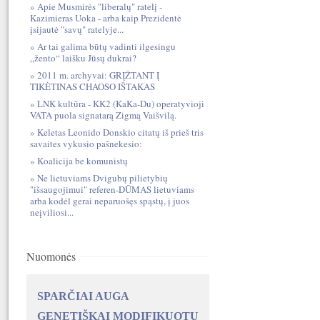
Apie Musmirės "liberalų" ratelį -
Kazimieras Uoka - arba kaip Prezidentė
įsijautė "savų" ratelyje...
Ar tai galima būtų vadinti ilgesingu
„žento“ laišku Jūsų dukrai?
2011 m. archyvai: GRĮŽTANT Į
TIKĖTINAS CHAOSO IŠTAKAS
LNK kultūra - KK2 (KaKa-Du) operatyvioji
VATA puola signatarą Zigmą Vaišvilą.
Keletas Leonido Donskio citatų iš prieš tris
savaites vykusio pašnekesio:
Koalicija be komunistų
Ne lietuviams Dvigubų pilietybių
"išsaugojimui" referen-DŪMAS lietuviams
arba kodėl gerai neparuošęs spąstų, į juos
neįviliosi...
Nuomonės
SPARČIAI AUGA
GENETIŠKAI MODIFIKUOTŲ