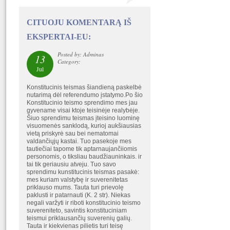
CITUOJU KOMENTARĄ IŠ
EKSPERTAI-EU:
Posted by: Adminas
13
Category:
Jul
Konstitucinis teismas šiandieną paskelbė
nutarimą dėl referendumo įstatymo.Po šio
Konstitucinio teismo sprendimo mes jau
gyvename visai ktoje teisinėje realybėje.
Šiuo sprendimu teismas įteisino luominę
visuomenės sanklodą, kurioj aukšiausias
vietą priskyrė sau bei nematomai
valdančiųjų kastai. Tuo pasekoje mes
tautiečiai tapome tik aptarnaujančiiomis
personomis, o tiksliau baudžiauninkais. ir
tai tik geriausiu atveju. Tuo savo
sprendimu kunstitucinis teismas pasakė:
mes kuriam valstybę ir suverenitetas
priklauso mums. Tauta turi prievolę
paklusti ir patarnauti (K. 2 str). Niekas
negali varžyti ir riboti konstitucinio teismo
suvereniteto, savintis konstituciniam
teismui priklausančių suverenių galių.
Tauta ir kiekvienas pilietis turi teisę