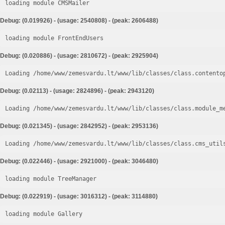
loading module CMSMailer
Debug: (0.019926) - (usage: 2540808) - (peak: 2606488)
loading module FrontEndUsers
Debug: (0.020886) - (usage: 2810672) - (peak: 2925904)
Loading /home/www/zemesvardu.lt/www/lib/classes/class.contento
Debug: (0.02113) - (usage: 2824896) - (peak: 2943120)
Loading /home/www/zemesvardu.lt/www/lib/classes/class.module_m
Debug: (0.021345) - (usage: 2842952) - (peak: 2953136)
Loading /home/www/zemesvardu.lt/www/lib/classes/class.cms_util
Debug: (0.022446) - (usage: 2921000) - (peak: 3046480)
loading module TreeManager
Debug: (0.022919) - (usage: 3016312) - (peak: 3114880)
loading module Gallery