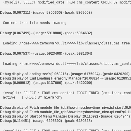
Debug: (0.067311) - (usage: 5800600) - (peak: 5869008)
Content tree file needs loading
Debug: (0.067499) - (usage: 5918800) - (peak: 5964632)
Loading /home/www/zemesvardu.lt/www/lib/classes/class.cms_tree
Debug: (0.067537) - (usage: 5923408) - (peak: 5981304)
Loading /home/www/zemesvardu.lt/www/lib/classes/class.cms_cont
Debug display of 'ending tree':(0.068216) - (usage: 6175024) - (peak: 6420200)
Debug display of 'End Loading Hierarchy Manager':(0.06824) - (usage: 6128952
Debug: (0.069912) - (usage: 6137600) - (peak: 6420200)
(mysqli): SELECT * FROM cms_content FORCE INDEX (cms_index_con
Debug display of 'Fetch module_file_tpl:Showtime;showtime_nivo.tpl start':(0.
Debug display of 'Fetch module_file_tpl:Showtime;showtime_nivo.tpl end':(0.11
Debug display of 'Start of Menu Manager Display':(0.11092) - (usage: 6264944)
Debug: (0.114451) - (usage: 6295392) - (peak: 6480528)