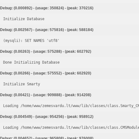
Debug: (0.000892) - (usage: 350824) - (peak: 370216)
Initialize Database
Debug: (0.002567) - (usage: 575816) - (peak: 588184)
Debug: (0.00263) - (usage: 575288) - (peak: 602792)
Done Initializing Database
Debug: (0.00266) - (usage: 575552) - (peak: 602920)
Initialize Smarty
Debug: (0.00421) - (usage: 909888) - (peak: 914208)
Loading /home/www/zemesvardu.lt/www/lib/classes/class.Smarty_C
Debug: (0.004549) - (usage: 954256) - (peak: 958912)
Loading /home/www/zemesvardu.lt/www/lib/classes/class.CMSModul
Debug: (0.004652) - (usage: 965808) - (peak: 976008)