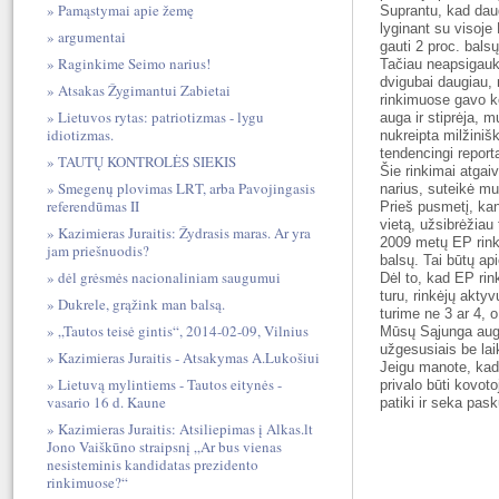
Pamąstymai apie žemę
Suprantu, kad daug
lyginant su visoje
argumentai
gauti 2 proc. bals
Raginkime Seimo narius!
Tačiau neapsigauk
dvigubai daugiau,
Atsakas Žygimantui Zabietai
rinkimuose gavo ko
Lietuvos rytas: patriotizmas - lygu
auga ir stiprėja, 
idiotizmas.
nukreipta milžiniš
tendencingi report
TAUTŲ KONTROLĖS SIEKIS
Šie rinkimai atgaiv
Smegenų plovimas LRT, arba Pavojingasis
narius, suteikė mu
referendūmas II
Prieš pusmetį, ka
vietą, užsibrėžiau
Kazimieras Juraitis: Žydrasis maras. Ar yra
2009 metų EP rink
jam priešnuodis?
balsų. Tai būtų ap
dėl grėsmės nacionaliniam saugumui
Dėl to, kad EP rin
turu, rinkėjų akty
Dukrele, grąžink man balsą.
turime ne 3 ar 4, 
„Tautos teisė gintis“, 2014-02-09, Vilnius
Mūsų Sąjunga auga,
užgesusiais be lai
Kazimieras Juraitis - Atsakymas A.Lukošiui
Jeigu manote, kad 
Lietuvą mylintiems - Tautos eitynės -
privalo būti kovot
vasario 16 d. Kaune
patiki ir seka pas
Kazimieras Juraitis: Atsiliepimas į Alkas.lt
Jono Vaiškūno straipsnį „Ar bus vienas
nesisteminis kandidatas prezidento
rinkimuose?“