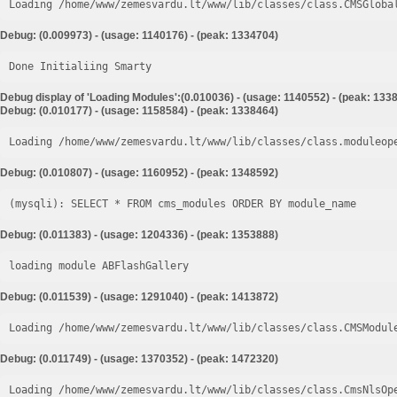
Loading /home/www/zemesvardu.lt/www/lib/classes/class.CMSGloba
Debug: (0.009973) - (usage: 1140176) - (peak: 1334704)
Done Initialiing Smarty
Debug display of 'Loading Modules':(0.010036) - (usage: 1140552) - (peak: 133
Debug: (0.010177) - (usage: 1158584) - (peak: 1338464)
Loading /home/www/zemesvardu.lt/www/lib/classes/class.moduleop
Debug: (0.010807) - (usage: 1160952) - (peak: 1348592)
Debug: (0.011383) - (usage: 1204336) - (peak: 1353888)
loading module ABFlashGallery
Debug: (0.011539) - (usage: 1291040) - (peak: 1413872)
Loading /home/www/zemesvardu.lt/www/lib/classes/class.CMSModul
Debug: (0.011749) - (usage: 1370352) - (peak: 1472320)
Loading /home/www/zemesvardu.lt/www/lib/classes/class.CmsNlsOp