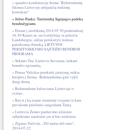
spaudos konferencija Seime "Referendumų
likimas Lietuvoje artėjančių rinkimų
kontekste"
Julius Panka: Tautininkų Sąjujngos padėka
bendražygiams
Einant į susitikimą 2014 05 30 penktadienį
16-30 Kauno m. savivaldybėje su piliečiu
Landsbergiu, siūlau perskaityti žemiau
pateikiamą ištrauką. LIETUVOS
PERSITVARKYMO SĄJŪDŽIO BENDROJI
PROGRAMA
Sėkmės Tau, Lietuvos Suverene, laikant
brandos egzaminą
Pranas Valickas perskaitė įstatymą, reikia
kreiptis į Seimą - Referendumas gali vykti
daug dienų
Referendume balsavimas Lietuvoje ir
svetur...
Kur ir į ką esame stumiami (vejami) ir kam
privalome priešintis saugodami Tautą
Lietuvos Žemės pardavimo užsienio
subjektams sandoriai yra ir bus niekiniai
Zigmas Vaišvila. „Vėl melas dėl euro“,
2014-07-22