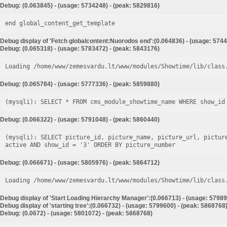
Debug: (0.063845) - (usage: 5734248) - (peak: 5829816)
end global_content_get_template
Debug display of 'Fetch globalcontent:Nuorodos end':(0.064836) - (usage: 5744
Debug: (0.065318) - (usage: 5783472) - (peak: 5843176)
Loading /home/www/zemesvardu.lt/www/modules/Showtime/lib/class
Debug: (0.065784) - (usage: 5777336) - (peak: 5859880)
Debug: (0.066322) - (usage: 5791048) - (peak: 5860440)
(mysqli): SELECT picture_id, picture_name, picture_url, pictur
Debug: (0.066671) - (usage: 5805976) - (peak: 5864712)
Loading /home/www/zemesvardu.lt/www/modules/Showtime/lib/class
Debug display of 'Start Loading Hierarchy Manager':(0.066713) - (usage: 57989
Debug display of 'starting tree':(0.066732) - (usage: 5799600) - (peak: 5868768
Debug: (0.0672) - (usage: 5801072) - (peak: 5868768)