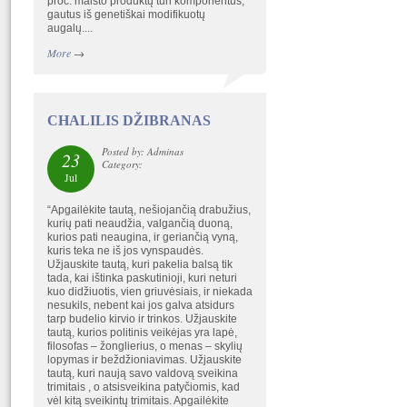
proc. maisto produktų turi komponentus,
gautus iš genetiškai modifikuotų
augalų....
More
→
CHALILIS DŽIBRANAS
Posted by: Adminas
23
Category:
Jul
“Apgailėkite tautą, nešiojančią drabužius,
kurių pati neaudžia, valgančią duoną,
kurios pati neaugina, ir geriančią vyną,
kuris teka ne iš jos vynspaudės.
Užjauskite tautą, kuri pakelia balsą tik
tada, kai ištinka paskutinioji, kuri neturi
kuo didžiuotis, vien griuvėsiais, ir niekada
nesukils, nebent kai jos galva atsidurs
tarp budelio kirvio ir trinkos. Užjauskite
tautą, kurios politinis veikėjas yra lapė,
filosofas – žonglierius, o menas – skylių
lopymas ir beždžioniavimas. Užjauskite
tautą, kuri naują savo valdovą sveikina
trimitais , o atsisveikina patyčiomis, kad
vėl kitą sveikintų trimitais. Apgailėkite