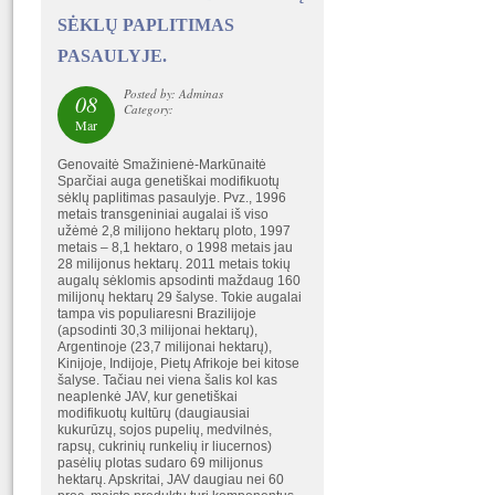
SĖKLŲ PAPLITIMAS
PASAULYJE.
Posted by: Adminas
08
Category:
Mar
Genovaitė Smažinienė-Markūnaitė
Sparčiai auga genetiškai modifikuotų
sėklų paplitimas pasaulyje. Pvz., 1996
metais transgeniniai augalai iš viso
užėmė 2,8 milijono hektarų ploto, 1997
metais – 8,1 hektaro, o 1998 metais jau
28 milijonus hektarų. 2011 metais tokių
augalų sėklomis apsodinti maždaug 160
milijonų hektarų 29 šalyse. Tokie augalai
tampa vis populiaresni Brazilijoje
(apsodinti 30,3 milijonai hektarų),
Argentinoje (23,7 milijonai hektarų),
Kinijoje, Indijoje, Pietų Afrikoje bei kitose
šalyse. Tačiau nei viena šalis kol kas
neaplenkė JAV, kur genetiškai
modifikuotų kultūrų (daugiausiai
kukurūzų, sojos pupelių, medvilnės,
rapsų, cukrinių runkelių ir liucernos)
pasėlių plotas sudaro 69 milijonus
hektarų. Apskritai, JAV daugiau nei 60