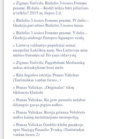
Zigmas Vaišvila. Birželio 3-iosios Forumo
prasmė. III dalis – Kodėl reikia būti piliečiais
ir telktis? 2015 m. liepos 2 d.
Birželio 3-iosios Forumo prasmė. IV dalis –
Graikija patvirtino Birželio 3-iosios tiesas
Birželio 3-iosios Forumo prasmė. V dalis –
Graikija atidengė Europos Sąjungos veidą
Lietuvą valdantys populistai seniai
nusipelnė Lukiškių narų. Nes Lietuvoje nėra
mirties bausmės už Tėvynės išdavystę
Zigmas Vaišvila. Pagerbdami Medininkų
aukas atsisakykime bent melo
Kita Jogailos istorija. Pranas Valickas
(Tautininkai vardan tiesos...)
Pranas Valickas. „Originalas“ tikrų
tikriausia klastotė
Pranas Valickas. Ko gero pasaulis nelabai
džiaugsis gavęs pigios naftos.
Pranas Valickas. Rusija griauna Volstryto
naftos kainų nustatinėjimo monopoliją
Pranas Valickas Gaublio klube pasakoja
apie Naująją Pasaulio Tvarką. (Tautininkai
vardan tiesos 2)