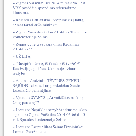
Zigmas Vaišvila: Dėl 2014 m. vasario 17 d.
VRK posėdžio sprendimo referendumo
klausimu.
Rolandas Paulauskas: Kreipimasis į tautą,
ar mes tarnai ar šeimininkai
Zigmo Vaišvilos kalba 2014-02-20 spaudos
konferencijoje Seime.
Žemės gynėjų suvažiavimas Kėdainiai
2014-02-22
UŽ LITĄ
"Nusipirko žemę, išsikasė ir išsivežė" ©.
Kas Estijoje pokštas, Ukrainoje - žiauri
realybė
Antanas Andziulis TĖVYNĖS GYNĖJŲ
SĄJŪDIS Tekstas, kurį perskaičiau Stasio
Lozoraičio paminėjime
Vytautas ŠVANYS: „Ar vaikščiosim „kaip
žemę pardavę“?
Lietuvos Nepriklausomybės atkūrimo Akto
signataro Zigmo Vaišvilos 2014-03-06 d. 13
val. Spaudos konferencija Seime
Lietuvos Respublikos Seimo Pirmininkei
Loretai Graužinienei