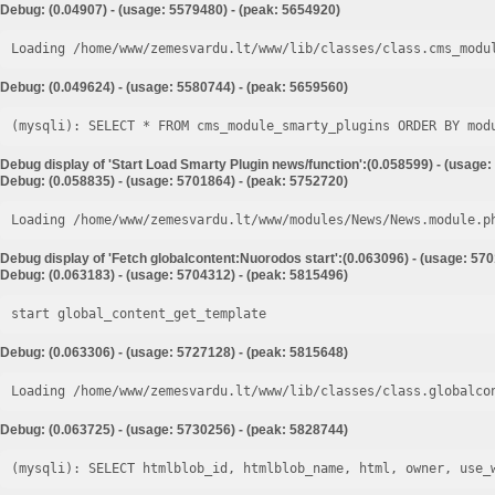
Debug: (0.04907) - (usage: 5579480) - (peak: 5654920)
Loading /home/www/zemesvardu.lt/www/lib/classes/class.cms_modu
Debug: (0.049624) - (usage: 5580744) - (peak: 5659560)
Debug display of 'Start Load Smarty Plugin news/function':(0.058599) - (usage:
Debug: (0.058835) - (usage: 5701864) - (peak: 5752720)
Loading /home/www/zemesvardu.lt/www/modules/News/News.module.p
Debug display of 'Fetch globalcontent:Nuorodos start':(0.063096) - (usage: 57
Debug: (0.063183) - (usage: 5704312) - (peak: 5815496)
start global_content_get_template
Debug: (0.063306) - (usage: 5727128) - (peak: 5815648)
Loading /home/www/zemesvardu.lt/www/lib/classes/class.globalco
Debug: (0.063725) - (usage: 5730256) - (peak: 5828744)