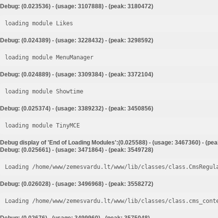
Debug: (0.023536) - (usage: 3107888) - (peak: 3180472)
loading module Likes
Debug: (0.024389) - (usage: 3228432) - (peak: 3298592)
loading module MenuManager
Debug: (0.024889) - (usage: 3309384) - (peak: 3372104)
loading module Showtime
Debug: (0.025374) - (usage: 3389232) - (peak: 3450856)
loading module TinyMCE
Debug display of 'End of Loading Modules':(0.025588) - (usage: 3467360) - (pe
Debug: (0.025661) - (usage: 3471864) - (peak: 3549728)
Loading /home/www/zemesvardu.lt/www/lib/classes/class.CmsRegul
Debug: (0.026028) - (usage: 3496968) - (peak: 3558272)
Loading /home/www/zemesvardu.lt/www/lib/classes/class.cms_cont