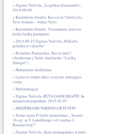
Zigmas Vaišvila. „Logiškas klausimėlis“,
2014-08-09
Kazimieras Juraitis. Kas esi tu? lietuvytis.
Tavo ženklas – baltas Vytis
Kazimieras Juraitis. Visuomenės atstovai
įteikė laišką premjerui.
2014-09-23 Zigmas Vaišvila „Prekyba
politika ir valstybe“
Rolandas Paulauskas. Kas ta šalis?
(Atsakymas į Valdo Anelausko “Laišką
Žmogui“)
Hidraulinis skaldymas
Lietuvos žemės ūkio vystymo strategijos
vizija
Neklaidingoji
Zigmas Vaišvila. RŪTA GAJAUSKAITĖ. In
memoriam papildant, 2015-02-03
KREIPIMASIS VARDAN LIETUVOS!
Seimo nario P. Gylio pranešimas: „Vasario
16-oji: ar V. Landsbergis vėl vaidins J.
Basanavičių?“
Zigmas Vaišvila „Karo propagandos ir melo