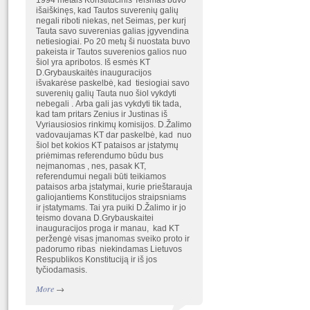
1994 metais Konstitucinis Teismas buvo
išaiškinęs, kad Tautos suverenių galių
negali riboti niekas, net Seimas, per kurį
Tauta savo suverenias galias įgyvendina
netiesiogiai. Po 20 metų ši nuostata buvo
pakeista ir Tautos suverenios galios nuo
šiol yra apribotos. Iš esmės KT
D.Grybauskaitės inauguracijos
išvakarėse paskelbė, kad tiesiogiai savo
suverenių galių Tauta nuo šiol vykdyti
nebegali . Arba gali jas vykdyti tik tada,
kad tam pritars Zenius ir Justinas iš
Vyriausiosios rinkimų komisijos. D.Žalimo
vadovaujamas KT dar paskelbė, kad nuo
šiol bet kokios KT pataisos ar įstatymų
priėmimas referendumo būdu bus
neįmanomas , nes, pasak KT,
referendumui negali būti teikiamos
pataisos arba įstatymai, kurie prieštarauja
galiojantiems Konstitucijos straipsniams
ir įstatymams. Tai yra puiki D.Žalimo ir jo
teismo dovana D.Grybauskaitei
inauguracijos proga ir manau, kad KT
peržengė visas įmanomas sveiko proto ir
padorumo ribas niekindamas Lietuvos
Respublikos Konstituciją ir iš jos
tyčiodamasis.
More
→