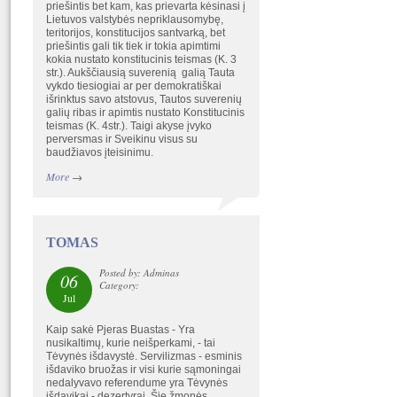
priešintis bet kam, kas prievarta kėsinasi į
Lietuvos valstybės nepriklausomybę,
teritorijos, konstitucijos santvarką, bet
priešintis gali tik tiek ir tokia apimtimi
kokia nustato konstitucinis teismas (K. 3
str.). Aukščiausią suverenią galią Tauta
vykdo tiesiogiai ar per demokratiškai
išrinktus savo atstovus, Tautos suverenių
galių ribas ir apimtis nustato Konstitucinis
teismas (K. 4str.). Taigi akyse įvyko
perversmas ir Sveikinu visus su
baudžiavos įteisinimu.
More
→
TOMAS
Posted by: Adminas
06
Category:
Jul
Kaip sakė Pjeras Buastas - Yra
nusikaltimų, kurie neišperkami, - tai
Tėvynės išdavystė. Servilizmas - esminis
išdaviko bruožas ir visi kurie sąmoningai
nedalyvavo referendume yra Tėvynės
išdavikai - dezertyrai. Šie žmonės,