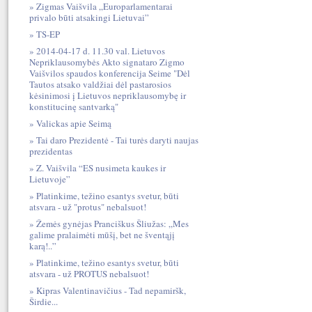
Zigmas Vaišvila „Europarlamentarai
privalo būti atsakingi Lietuvai”
TS-EP
2014-04-17 d. 11.30 val. Lietuvos
Nepriklausomybės Akto signataro Zigmo
Vaišvilos spaudos konferencija Seime "Dėl
Tautos atsako valdžiai dėl pastarosios
kėsinimosi į Lietuvos nepriklausomybę ir
konstitucinę santvarką"
Valickas apie Seimą
Tai daro Prezidentė - Tai turės daryti naujas
prezidentas
Z. Vaišvila “ES nusimeta kaukes ir
Lietuvoje”
Platinkime, težino esantys svetur, būti
atsvara - už "protus" nebalsuot!
Žemės gynėjas Pranciškus Šliužas: „Mes
galime pralaimėti mūšį, bet ne šventąjį
karą!..”
Platinkime, težino esantys svetur, būti
atsvara - už PROTUS nebalsuot!
Kipras Valentinavičius - Tad nepamiršk,
Širdie...