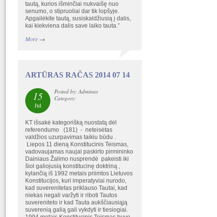
tautą, kurios išminčiai nukvaišę nuo
senumo, o stipruoliai dar tik lopšyje.
Apgailėkite tautą, susiskaldžiusią į dalis,
kai kiekviena dalis save laiko tauta.”
More
→
ARTŪRAS RAČAS 2014 07 14
Posted by: Adminas
15
Category:
Jul
KT išsakė kategorišką nuostatą dėl
referendumo (181) - neteisėtas
valdžios uzurpavimas taikiu būdu .
Liepos 11 dieną Konstitucinis Teismas,
vadovaujamas naujai paskirto pirmininko
Dainiaus Žalimo nusprendė pakeisti iki
šiol galiojusią konstitucinę doktriną ,
kylančią iš 1992 metais priimtos Lietuvos
Konstitucijos, kuri imperatyviai nurodo,
kad suverenitetas priklauso Tautai, kad
niekas negali varžyti ir riboti Tautos
suvereniteto ir kad Tauta aukščiausiąją
suverenią galią gali vykdyti ir tiesiogiai.