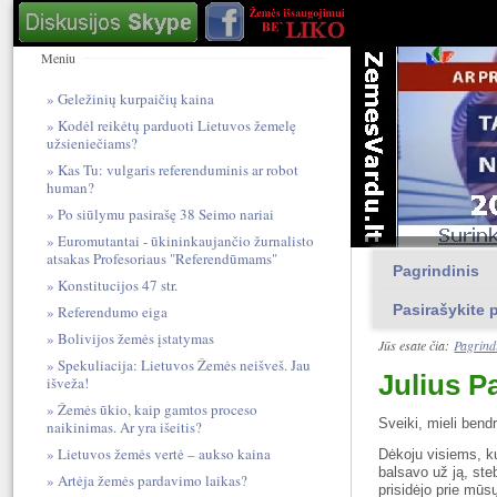
Meniu
Geležinių kurpaičių kaina
Kodėl reikėtų parduoti Lietuvos žemelę
užsieniečiams?
Kas Tu: vulgari​s referendum​inis ar robot
human?
Po siūlymu pasirašę 38 Seimo nariai
Euromutantai - ūkininkaujančio žurnalisto
atsakas Profesoriaus "Referendūmams"
Pagrindinis
Konstitucijos 47 str.
Pasirašykite p
Referendumo eiga
Bolivijos žemės įstatymas
Jūs esate čia:
Pagrind
Spekuliacija: Lietuvos Žemės neišveš. Jau
Julius P
išveža!
Žemės ūkio, kaip gamtos proceso
Sveiki, mieli bend
naikinimas. Ar yra išeitis?
Lietuvos žemės vertė – aukso kaina
Dėkoju visiems, ku
balsavo už ją, steb
Artėja žemės pardavimo laikas?
prisidėjo prie mūs