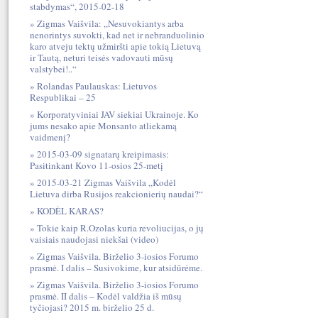
stabdymas“, 2015-02-18
Zigmas Vaišvila: „Nesuvokiantys arba
nenorintys suvokti, kad net ir nebranduolinio
karo atveju tektų užmiršti apie tokią Lietuvą
ir Tautą, neturi teisės vadovauti mūsų
valstybei!..“
Rolandas Paulauskas: Lietuvos
Respublikai – 25
Korporatyviniai JAV siekiai Ukrainoje. Ko
jums nesako apie Monsanto atliekamą
vaidmenį?
2015-03-09 signatarų kreipimasis:
Pasitinkant Kovo 11-osios 25-metį
2015-03-21 Zigmas Vaišvila „Kodėl
Lietuva dirba Rusijos reakcionierių naudai?“
KODĖL KARAS?
Tokie kaip R.Ozolas kuria revoliucijas, o jų
vaisiais naudojasi niekšai (video)
Zigmas Vaišvila. Birželio 3-iosios Forumo
prasmė. I dalis – Susivokime, kur atsidūrėme.
Zigmas Vaišvila. Birželio 3-iosios Forumo
prasmė. II dalis – Kodėl valdžia iš mūsų
tyčiojasi? 2015 m. birželio 25 d.