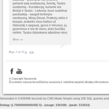
pamynė patį svarbiausią, šventą, Tautos
susitarimą - Konstituciją, kuriame visi
Broliai ir Sesės - Lietuviai, buvo sutartinai
pasižadėję - saugoti teritorijos
vientisumą. Mūsų Dievai, Protėvių vėlės ir
kraujas, prakeiks visus bailius už
išdavystę ir apgaulę, gyvus ir mirusius, jų
gyvenimus ir visi iki vieno, dvės šuniška
mirtimi. Tautos išdavikams atleidimo nėra:
More
→
>
>>
Page 1 of 31
© Copyright Savanoriai
Ši svetainė sukurta bei prižiūrima savanorių ir nebūtinai atspindi oficialią referendumo
Generated in 0.609498 seconds by CMS Made Simple using 206 SQL queries an
Debug: (1.7000000000045E-5) - (usage: 330168) - (peak: 333024)