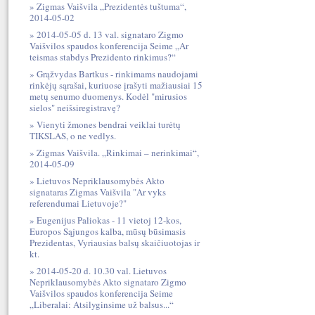
Zigmas Vaišvila „Prezidentės tuštuma“,
2014-05-02
2014-05-05 d. 13 val. signataro Zigmo
Vaišvilos spaudos konferencija Seime „Ar
teismas stabdys Prezidento rinkimus?“
Grąžvydas Bartkus - rinkimams naudojami
rinkėjų sąrašai, kuriuose įrašyti mažiausiai 15
metų senumo duomenys. Kodėl "mirusios
sielos" neišsiregistravę?
Vienyti žmones bendrai veiklai turėtų
TIKSLAS, o ne vedlys.
Zigmas Vaišvila. „Rinkimai – nerinkimai“,
2014-05-09
Lietuvos Nepriklausomybės Akto
signataras Zigmas Vaišvila "Ar vyks
referendumai Lietuvoje?"
Eugenijus Paliokas - 11 vietoj 12-kos,
Europos Sąjungos kalba, mūsų būsimasis
Prezidentas, Vyriausias balsų skaičiuotojas ir
kt.
2014-05-20 d. 10.30 val. Lietuvos
Nepriklausomybės Akto signataro Zigmo
Vaišvilos spaudos konferencija Seime
„Liberalai: Atsilyginsime už balsus...“