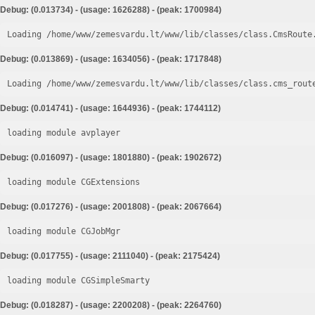
Debug: (0.013734) - (usage: 1626288) - (peak: 1700984)
Loading /home/www/zemesvardu.lt/www/lib/classes/class.CmsRoute
Debug: (0.013869) - (usage: 1634056) - (peak: 1717848)
Loading /home/www/zemesvardu.lt/www/lib/classes/class.cms_rout
Debug: (0.014741) - (usage: 1644936) - (peak: 1744112)
loading module avplayer
Debug: (0.016097) - (usage: 1801880) - (peak: 1902672)
loading module CGExtensions
Debug: (0.017276) - (usage: 2001808) - (peak: 2067664)
loading module CGJobMgr
Debug: (0.017755) - (usage: 2111040) - (peak: 2175424)
loading module CGSimpleSmarty
Debug: (0.018287) - (usage: 2200208) - (peak: 2264760)