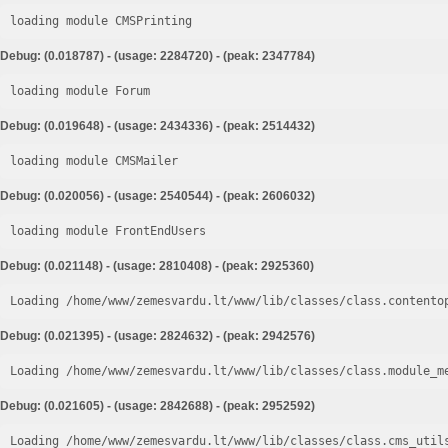
loading module CMSPrinting
Debug: (0.018787) - (usage: 2284720) - (peak: 2347784)
loading module Forum
Debug: (0.019648) - (usage: 2434336) - (peak: 2514432)
loading module CMSMailer
Debug: (0.020056) - (usage: 2540544) - (peak: 2606032)
loading module FrontEndUsers
Debug: (0.021148) - (usage: 2810408) - (peak: 2925360)
Loading /home/www/zemesvardu.lt/www/lib/classes/class.contento
Debug: (0.021395) - (usage: 2824632) - (peak: 2942576)
Loading /home/www/zemesvardu.lt/www/lib/classes/class.module_m
Debug: (0.021605) - (usage: 2842688) - (peak: 2952592)
Loading /home/www/zemesvardu.lt/www/lib/classes/class.cms_util