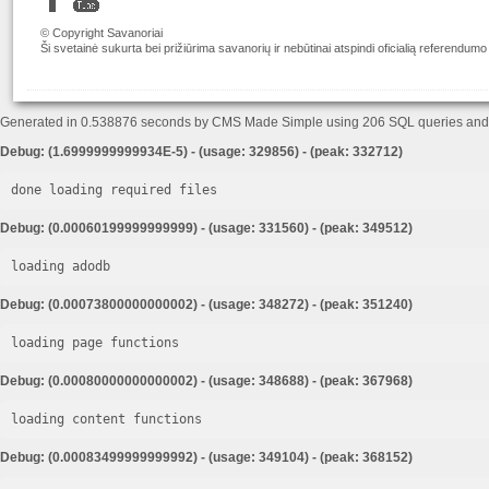
© Copyright Savanoriai
Ši svetainė sukurta bei prižiūrima savanorių ir nebūtinai atspindi oficialią referendumo
Generated in 0.538876 seconds by CMS Made Simple using 206 SQL queries an
Debug: (1.6999999999934E-5) - (usage: 329856) - (peak: 332712)
done loading required files
Debug: (0.00060199999999999) - (usage: 331560) - (peak: 349512)
loading adodb
Debug: (0.00073800000000002) - (usage: 348272) - (peak: 351240)
loading page functions
Debug: (0.00080000000000002) - (usage: 348688) - (peak: 367968)
loading content functions
Debug: (0.00083499999999992) - (usage: 349104) - (peak: 368152)