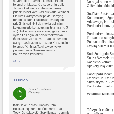
suvereniteto, savintis konstituciniam
Ne atgailai, ne me
teismui priklausančių suverenių galių.
O išmaldai išties
Tauta ir kiekvienas pilietis turi teisę
priešintis bet kam, kas prievarta kėsinasi į
Sudėkim širdis pa
Lietuvos valstybės nepriklausomybę,
Kaip moterį, užger
teritorijos, konstitucijos santvarką, bet
Arkliavagių ir smu
priešintis gali tik tiek ir tokia apimtimi
Parduoda Lietuvą 
kokia nustato konstitucinis teismas (K. 3
str.). Aukščiausią suverenią galią Tauta
Parduodam Lietuvą
vykdo tiesiogiai ar per demokratiškai
Iš praeities stipr
išrinktus savo atstovus, Tautos suverenių
Pulsuojančią, alsu
galių ribas ir apimtis nustato Konstitucinis
Užpiltą Sibiro ir 
teismas (K. 4str.). Taigi akyse įvyko
perversmas ir Sveikinu visus su
Sudužusią prie S
baudžiavos įteisinimu.
Su jos šventais ir
More
→
Kasdieną kertam L
Apsvaigusią viltim
Dabar parduodam 
Už dolerius, už ru
TOMAS
Sutraiškytą, o Vie
Parduodam Lietuvą
Posted by: Adminas
06
Category:
Vygaudas Molis
(p
Jul
Kaip sakė Pjeras Buastas - Yra
nusikaltimų, kurie neišperkami, - tai
Tėvynė mūsų
Tėvynės išdavystė. Servilizmas - esminis