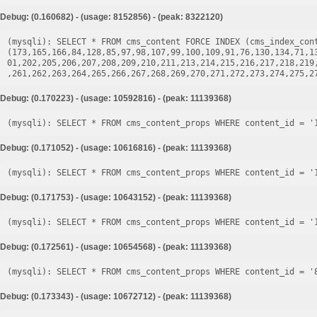
Debug: (0.160682) - (usage: 8152856) - (peak: 8322120)
(mysqli): SELECT * FROM cms_content FORCE INDEX (cms_index_cont
(173,165,166,84,128,85,97,98,107,99,100,109,91,76,130,134,71,1
01,202,205,206,207,208,209,210,211,213,214,215,216,217,218,219
Debug: (0.170223) - (usage: 10592816) - (peak: 11139368)
Debug: (0.171052) - (usage: 10616816) - (peak: 11139368)
Debug: (0.171753) - (usage: 10643152) - (peak: 11139368)
Debug: (0.172561) - (usage: 10654568) - (peak: 11139368)
Debug: (0.173343) - (usage: 10672712) - (peak: 11139368)