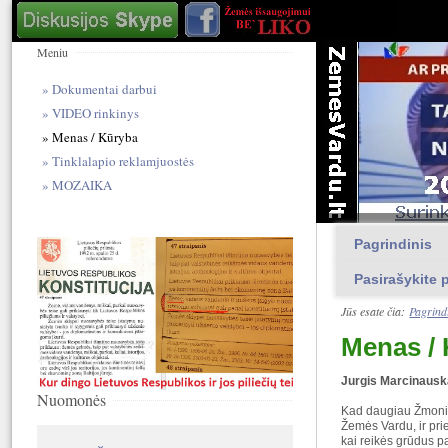
Meniu
Dokumentai darbui
VIDEO rinkinys
Menas / Kūryba
Tinklalapio reklamjuostės
MOZAIKA
Pagrindinis
Pasirašykite p
Jūs esate čia:
Pagrind
Menas /
Jurgis Marcinaus
Nuomonės
Kad daugiau Žmonių s
Žemės Vardu, ir pri
kai reikės grūdus pa