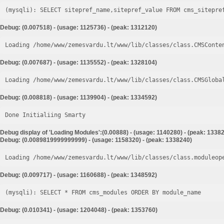
Debug: (0.007518) - (usage: 1125736) - (peak: 1312120)
Loading /home/www/zemesvardu.lt/www/lib/classes/class.CMSConte
Debug: (0.007687) - (usage: 1135552) - (peak: 1328104)
Loading /home/www/zemesvardu.lt/www/lib/classes/class.CMSGloba
Debug: (0.008818) - (usage: 1139904) - (peak: 1334592)
Done Initialiing Smarty
Debug display of 'Loading Modules':(0.00888) - (usage: 1140280) - (peak: 1338
Debug: (0.0089819999999999) - (usage: 1158320) - (peak: 1338240)
Loading /home/www/zemesvardu.lt/www/lib/classes/class.moduleop
Debug: (0.009717) - (usage: 1160688) - (peak: 1348592)
Debug: (0.010341) - (usage: 1204048) - (peak: 1353760)