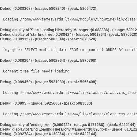
Debug: (0.088308) - (usage: 5808240) - (peak: 5866472)
Loading /home/www/zemesvardu.lt/www/modules/Showtime/lib/class
Debug display of 'Start Loading Hierarchy Manager':(0.088386) - (usage: 58012
Debug display of 'starting tree':(0.088424) - (usage: 5801864) - (peak: 5870528
Debug: (0.089152) - (usage: 5803344) - (peak: 5870528)
Debug: (0.089264) - (usage: 5802864) - (peak: 5870768)
Content tree file needs loading
Debug: (0.089459) - (usage: 5921080) - (peak: 5966408)
Loading /home/www/zemesvardu.lt/www/lib/classes/class.cms_tree
Debug: (0.0895) - (usage: 5925680) - (peak: 5983080)
Loading /home/www/zemesvardu.lt/www/lib/classes/class.cms_cont
Debug display of 'ending tree':(0.090422) - (usage: 6177288) - (peak: 6422144)
Debug display of 'End Loading Hierarchy Manager':(0.090454) - (usage: 613121
Debug: (0.092784) - (usage: 6139864) - (peak: 6422144)