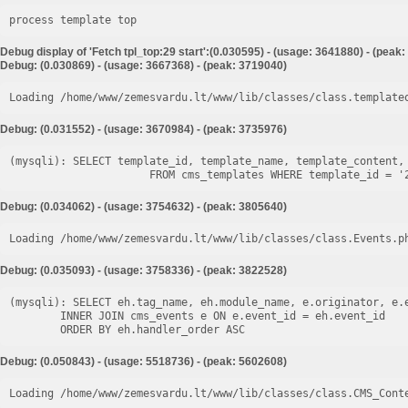
process template top
Debug display of 'Fetch tpl_top:29 start':(0.030595) - (usage: 3641880) - (peak
Debug: (0.030869) - (usage: 3667368) - (peak: 3719040)
Loading /home/www/zemesvardu.lt/www/lib/classes/class.template
Debug: (0.031552) - (usage: 3670984) - (peak: 3735976)
(mysqli): SELECT template_id, template_name, template_content, 
Debug: (0.034062) - (usage: 3754632) - (peak: 3805640)
Loading /home/www/zemesvardu.lt/www/lib/classes/class.Events.p
Debug: (0.035093) - (usage: 3758336) - (peak: 3822528)
(mysqli): SELECT eh.tag_name, eh.module_name, e.originator, e.e
        INNER JOIN cms_events e ON e.event_id = eh.event_id

Debug: (0.050843) - (usage: 5518736) - (peak: 5602608)
Loading /home/www/zemesvardu.lt/www/lib/classes/class.CMS_Cont