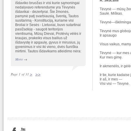
R. Skučaitė
išdaviko bruožas ir visi kurie sąmoningai
nedalyvavo referendume yra Tėvynės
Tėvynė — mūsų že
išdavikai - dezertyrai. Šie žmonės,
Saulė. Miškas.
pamynė patį svarbiausią, šventą, Tautos
susitarimą - Konstituciją, kuriame visi
Tėvynė—iškilmingas
Broliai ir Sesės - Lietuviai, buvo sutartinai
pasižadėję - saugoti teritorijos
Tėvynė mus globoj
vientisumą. Mūsų Dievai, Protėvių vėlės ir
Ir apsaugo
kraujas, prakeiks visus bailius už
išdavystę ir apgaulę, gyvus ir mirusius, jų
Visus vaikus, mamyt
gyvenimus ir visi iki vieno, dvės šuniška
mirtimi. Tautos išdavikams atleidimo nėra:
Tėvynė — kur mes
Kur mes gimę.
More
→
Ir akmenėlis, ir gė
>
>>
Page 1 of 31
Ir tie, kurie kadaise
Ir aš, ir mes —
Visi visi — Tėvynė.