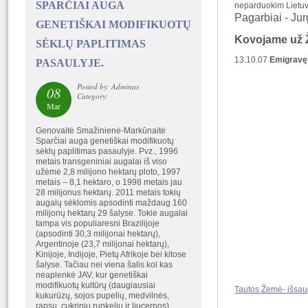
SPARČIAI AUGA
neparduokim Lietuvos
Pagarbiai - Jur
GENETIŠKAI MODIFIKUOTŲ
Kovojame už Ž
SĖKLŲ PAPLITIMAS
13.10.07
Emigravęs
PASAULYJE.
Posted by: Adminas
08
Category:
Mar
Genovaitė Smažinienė-Markūnaitė
Sparčiai auga genetiškai modifikuotų
sėklų paplitimas pasaulyje. Pvz., 1996
metais transgeniniai augalai iš viso
užėmė 2,8 milijono hektarų ploto, 1997
metais – 8,1 hektaro, o 1998 metais jau
28 milijonus hektarų. 2011 metais tokių
augalų sėklomis apsodinti maždaug 160
milijonų hektarų 29 šalyse. Tokie augalai
tampa vis populiaresni Brazilijoje
(apsodinti 30,3 milijonai hektarų),
Argentinoje (23,7 milijonai hektarų),
Kinijoje, Indijoje, Pietų Afrikoje bei kitose
šalyse. Tačiau nei viena šalis kol kas
neaplenkė JAV, kur genetiškai
modifikuotų kultūrų (daugiausiai
Tautos Žemė- išsau
kukurūzų, sojos pupelių, medvilnės,
rapsų, cukrinių runkelių ir liucernos)