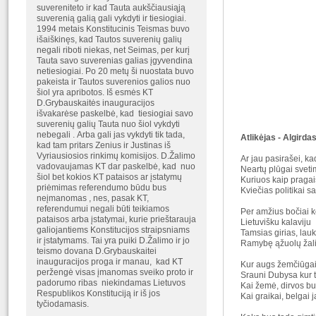
suvereniteto ir kad Tauta aukščiausiąją
suverenią galią gali vykdyti ir tiesiogiai.
1994 metais Konstitucinis Teismas buvo
išaiškinęs, kad Tautos suverenių galių
negali riboti niekas, net Seimas, per kurį
Tauta savo suverenias galias įgyvendina
netiesiogiai. Po 20 metų ši nuostata buvo
pakeista ir Tautos suverenios galios nuo
šiol yra apribotos. Iš esmės KT
D.Grybauskaitės inauguracijos
išvakarėse paskelbė, kad tiesiogiai savo
suverenių galių Tauta nuo šiol vykdyti
nebegali . Arba gali jas vykdyti tik tada,
Atlikėjas - Algird
kad tam pritars Zenius ir Justinas iš
Vyriausiosios rinkimų komisijos. D.Žalimo
Ar jau pasirašei, k
vadovaujamas KT dar paskelbė, kad nuo
Neartų plūgai sveti
šiol bet kokios KT pataisos ar įstatymų
Kuriuos kaip pragai
priėmimas referendumo būdu bus
Kviečias politikai s
neįmanomas , nes, pasak KT,
referendumui negali būti teikiamos
Per amžius bočiai 
pataisos arba įstatymai, kurie prieštarauja
Lietuvišku kalaviju
galiojantiems Konstitucijos straipsniams
Tamsias girias, lau
ir įstatymams. Tai yra puiki D.Žalimo ir jo
Ramybę ąžuolų žal
teismo dovana D.Grybauskaitei
inauguracijos proga ir manau, kad KT
Kur augs žemčiūgai,
peržengė visas įmanomas sveiko proto ir
Srauni Dubysa kur
padorumo ribas niekindamas Lietuvos
Kai žemė, dirvos b
Respublikos Konstituciją ir iš jos
Kai graikai, belgai 
tyčiodamasis.