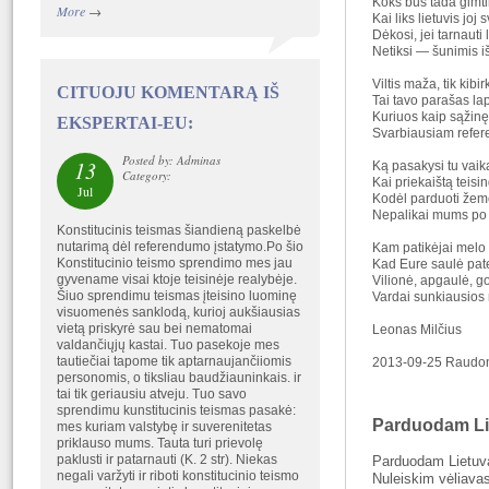
Koks bus tada gimt
More
→
Kai liks lietuvis joj
Dėkosi, jei tarnauti
Netiksi — šunimis i
Viltis maža, tik kib
CITUOJU KOMENTARĄ IŠ
Tai tavo parašas la
Kuriuos kaip sąžinę
EKSPERTAI-EU:
Svarbiausiam refe
Posted by: Adminas
13
Ką pasakysi tu vai
Category:
Kai priekaištą tei
Jul
Kodėl parduoti žem
Nepalikai mums po
Konstitucinis teismas šiandieną paskelbė
nutarimą dėl referendumo įstatymo.Po šio
Kam patikėjai melo
Konstitucinio teismo sprendimo mes jau
Kad Eure saulė pa
gyvename visai ktoje teisinėje realybėje.
Vilionė, apgaulė,
Šiuo sprendimu teismas įteisino luominę
Vardai sunkiausio
visuomenės sanklodą, kurioj aukšiausias
vietą priskyrė sau bei nematomai
Leonas Milčius
valdančiųjų kastai. Tuo pasekoje mes
tautiečiai tapome tik aptarnaujančiiomis
2013-09-25 Raudon
personomis, o tiksliau baudžiauninkais. ir
tai tik geriausiu atveju. Tuo savo
sprendimu kunstitucinis teismas pasakė:
Parduodam Li
mes kuriam valstybę ir suverenitetas
priklauso mums. Tauta turi prievolę
paklusti ir patarnauti (K. 2 str). Niekas
Parduodam Lietuv
negali varžyti ir riboti konstitucinio teismo
Nuleiskim vėliava