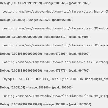
Debug: (0.0033869999999999) - (usage: 909568) - (peak: 913960)
Loading /home/www/zemesvardu.lt/www/lib/classes/class.Smarty_C
Debug: (0.003826) - (usage: 953952) - (peak: 958600)
Loading /home/www/zemesvardu.lt/www/lib/classes/class.CMSModul
Debug: (0.0039429999999999) - (usage: 965512) - (peak: 975696)
Loading /home/www/zemesvardu.lt/www/lib/classes/class.CMSPageT
Debug: (0.0040589999999999) - (usage: 972896) - (peak: 987000)
Loading /home/www/zemesvardu.lt/www/lib/classes/class.usertago
Debug: (0.0048389999999999) - (usage: 973776) - (peak: 994760)
Debug: (0.005104) - (usage: 986200) - (peak: 995640)
Loading /home/www/zemesvardu.lt/www/lib/classes/class.cms_site
Debug: (0.0059739999999999) - (usage: 994288) - (peak: 1007960)