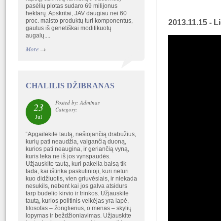
pasėlių plotas sudaro 69 milijonus
hektarų. Apskritai, JAV daugiau nei 60
proc. maisto produktų turi komponentus,
2013.11.15 - L
gautus iš genetiškai modifikuotų
augalų....
More
→
CHALILIS DŽIBRANAS
Posted by: Adminas
23
Category:
Jul
“Apgailėkite tautą, nešiojančią drabužius,
kurių pati neaudžia, valgančią duoną,
kurios pati neaugina, ir geriančią vyną,
kuris teka ne iš jos vynspaudės.
Užjauskite tautą, kuri pakelia balsą tik
tada, kai ištinka paskutinioji, kuri neturi
kuo didžiuotis, vien griuvėsiais, ir niekada
nesukils, nebent kai jos galva atsidurs
tarp budelio kirvio ir trinkos. Užjauskite
tautą, kurios politinis veikėjas yra lapė,
filosofas – žonglierius, o menas – skylių
lopymas ir beždžioniavimas. Užjauskite