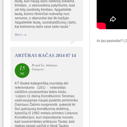
tautą, kuri naują savo valdovą sveikina
trimitais , o atsisveikina patyčiomis, kad
vėl kitą sveikintų trimitais. Apgailėkite
tautą, kurios išminčiai nukvaišę nuo
senumo, o stipruoliai dar tik lopšyje.
Apgailėkite tautą, susiskaldžiusią į dalis,
kai kiekviena dalis save laiko tauta.”
More
→
Ar jau pasirašei? |
ARTŪRAS RAČAS 2014 07 14
Posted by: Adminas
15
Category:
Jul
KT išsakė kategorišką nuostatą dėl
referendumo (181) - neteisėtas
valdžios uzurpavimas taikiu būdu .
Liepos 11 dieną Konstitucinis Teismas,
vadovaujamas naujai paskirto pirmininko
Dainiaus Žalimo nusprendė pakeisti iki
šiol galiojusią konstitucinę doktriną ,
kylančią iš 1992 metais priimtos Lietuvos
Konstitucijos, kuri imperatyviai nurodo,
kad suverenitetas priklauso Tautai, kad
niekas negali varžyti ir riboti Tautos