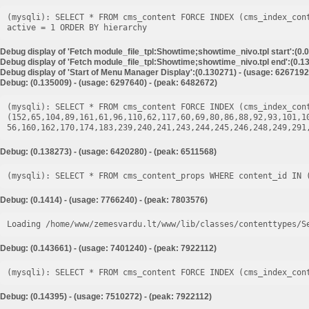
(mysqli): SELECT * FROM cms_content FORCE INDEX (cms_index_con
Debug display of 'Fetch module_file_tpl:Showtime;showtime_nivo.tpl start':(0.
Debug display of 'Fetch module_file_tpl:Showtime;showtime_nivo.tpl end':(0.13
Debug display of 'Start of Menu Manager Display':(0.130271) - (usage: 6267192
Debug: (0.135009) - (usage: 6297640) - (peak: 6482672)
(mysqli): SELECT * FROM cms_content FORCE INDEX (cms_index_cont
(152,65,104,89,161,61,96,110,62,117,60,69,80,86,88,92,93,101,1
Debug: (0.138273) - (usage: 6420280) - (peak: 6511568)
Debug: (0.1414) - (usage: 7766240) - (peak: 7803576)
Loading /home/www/zemesvardu.lt/www/lib/classes/contenttypes/S
Debug: (0.143661) - (usage: 7401240) - (peak: 7922112)
Debug: (0.14395) - (usage: 7510272) - (peak: 7922112)