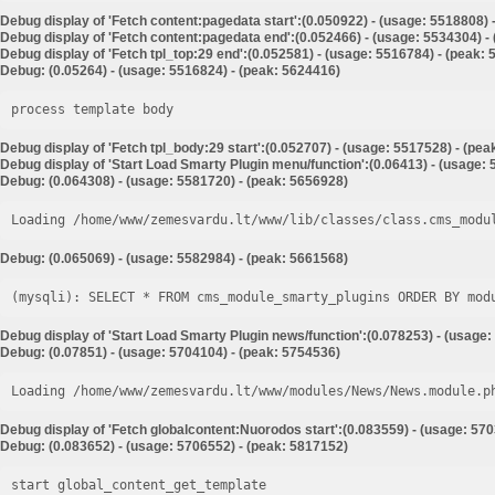
Debug display of 'Fetch content:pagedata start':(0.050922) - (usage: 5518808) 
Debug display of 'Fetch content:pagedata end':(0.052466) - (usage: 5534304) -
Debug display of 'Fetch tpl_top:29 end':(0.052581) - (usage: 5516784) - (peak:
Debug: (0.05264) - (usage: 5516824) - (peak: 5624416)
process template body
Debug display of 'Fetch tpl_body:29 start':(0.052707) - (usage: 5517528) - (pe
Debug display of 'Start Load Smarty Plugin menu/function':(0.06413) - (usage:
Debug: (0.064308) - (usage: 5581720) - (peak: 5656928)
Loading /home/www/zemesvardu.lt/www/lib/classes/class.cms_modu
Debug: (0.065069) - (usage: 5582984) - (peak: 5661568)
Debug display of 'Start Load Smarty Plugin news/function':(0.078253) - (usage:
Debug: (0.07851) - (usage: 5704104) - (peak: 5754536)
Loading /home/www/zemesvardu.lt/www/modules/News/News.module.p
Debug display of 'Fetch globalcontent:Nuorodos start':(0.083559) - (usage: 57
Debug: (0.083652) - (usage: 5706552) - (peak: 5817152)
start global_content_get_template