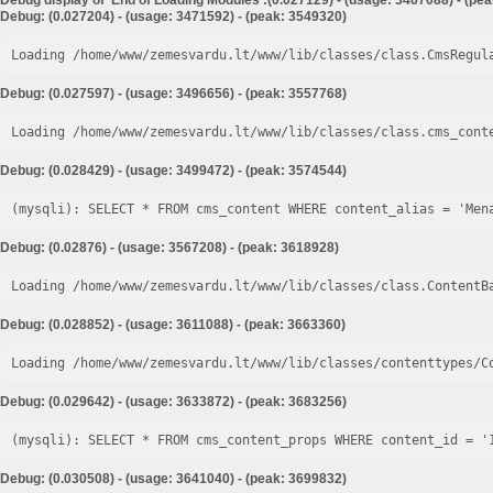
Debug display of 'End of Loading Modules':(0.027129) - (usage: 3467088) - (pe
Debug: (0.027204) - (usage: 3471592) - (peak: 3549320)
Loading /home/www/zemesvardu.lt/www/lib/classes/class.CmsRegul
Debug: (0.027597) - (usage: 3496656) - (peak: 3557768)
Loading /home/www/zemesvardu.lt/www/lib/classes/class.cms_cont
Debug: (0.028429) - (usage: 3499472) - (peak: 3574544)
Debug: (0.02876) - (usage: 3567208) - (peak: 3618928)
Loading /home/www/zemesvardu.lt/www/lib/classes/class.ContentB
Debug: (0.028852) - (usage: 3611088) - (peak: 3663360)
Loading /home/www/zemesvardu.lt/www/lib/classes/contenttypes/C
Debug: (0.029642) - (usage: 3633872) - (peak: 3683256)
Debug: (0.030508) - (usage: 3641040) - (peak: 3699832)