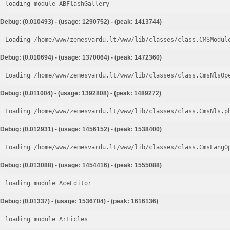
loading module ABFlashGallery
Debug: (0.010493) - (usage: 1290752) - (peak: 1413744)
Loading /home/www/zemesvardu.lt/www/lib/classes/class.CMSModul
Debug: (0.010694) - (usage: 1370064) - (peak: 1472360)
Loading /home/www/zemesvardu.lt/www/lib/classes/class.CmsNlsOp
Debug: (0.011004) - (usage: 1392808) - (peak: 1489272)
Loading /home/www/zemesvardu.lt/www/lib/classes/class.CmsNls.p
Debug: (0.012931) - (usage: 1456152) - (peak: 1538400)
Loading /home/www/zemesvardu.lt/www/lib/classes/class.CmsLangO
Debug: (0.013088) - (usage: 1454416) - (peak: 1555088)
loading module AceEditor
Debug: (0.01337) - (usage: 1536704) - (peak: 1616136)
loading module Articles