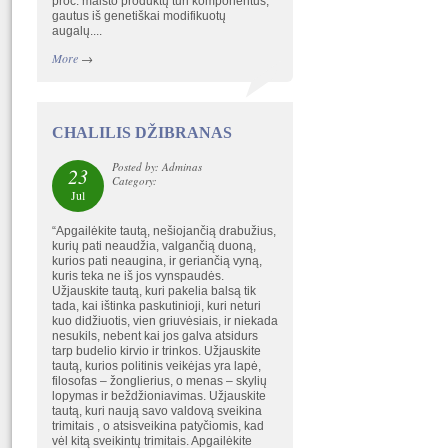
proc. maisto produktų turi komponentus,
gautus iš genetiškai modifikuotų
augalų....
More
→
CHALILIS DŽIBRANAS
Posted by: Adminas
23
Category:
Jul
“Apgailėkite tautą, nešiojančią drabužius,
kurių pati neaudžia, valgančią duoną,
kurios pati neaugina, ir geriančią vyną,
kuris teka ne iš jos vynspaudės.
Užjauskite tautą, kuri pakelia balsą tik
tada, kai ištinka paskutinioji, kuri neturi
kuo didžiuotis, vien griuvėsiais, ir niekada
nesukils, nebent kai jos galva atsidurs
tarp budelio kirvio ir trinkos. Užjauskite
tautą, kurios politinis veikėjas yra lapė,
filosofas – žonglierius, o menas – skylių
lopymas ir beždžioniavimas. Užjauskite
tautą, kuri naują savo valdovą sveikina
trimitais , o atsisveikina patyčiomis, kad
vėl kitą sveikintų trimitais. Apgailėkite