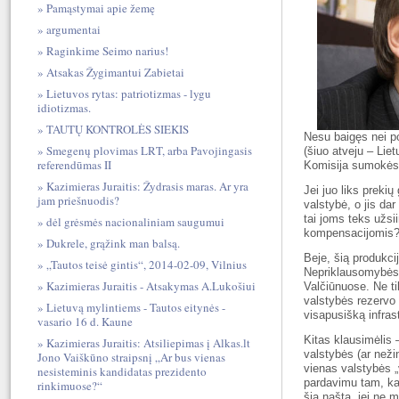
Pamąstymai apie žemę
argumentai
Raginkime Seimo narius!
Atsakas Žygimantui Zabietai
Lietuvos rytas: patriotizmas - lygu
idiotizmas.
TAUTŲ KONTROLĖS SIEKIS
Nesu baigęs nei po
Smegenų plovimas LRT, arba Pavojingasis
(šiuo atveju – Lie
referendūmas II
Komisija sumokės 
Kazimieras Juraitis: Žydrasis maras. Ar yra
Jei juo liks preki
jam priešnuodis?
valstybė, o jis da
tai joms teks užsi
dėl grėsmės nacionaliniam saugumui
kompensacijomis? 
Dukrele, grąžink man balsą.
Beje, šią produkci
„Tautos teisė gintis“, 2014-02-09, Vilnius
Nepriklausomybės a
Kazimieras Juraitis - Atsakymas A.Lukošiui
Valčiūnuose. Ne tik
valstybės rezervo 
Lietuvą mylintiems - Tautos eitynės -
visapusišką infrast
vasario 16 d. Kaune
Kitas klausimėlis 
Kazimieras Juraitis: Atsiliepimas į Alkas.lt
valstybės (ar neži
Jono Vaiškūno straipsnį „Ar bus vienas
vienas valstybės „
nesisteminis kandidatas prezidento
pardavimu tam, kam
rinkimuose?“
šią naštą, jei ne