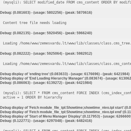
Debug: (0.081603) - (usage: 5802256) - (peak: 5870616)
Content tree file needs loading
Debug: (0.082135) - (usage: 5920456) - (peak: 5966240)
Loading /home/www/zemesvardu.lt/www/lib/classes/class.cms_tree
Debug: (0.082222) - (usage: 5925064) - (peak: 5982912)
Loading /home/www/zemesvardu.lt/www/lib/classes/class.cms_cont
Debug display of 'ending tree':(0.083633) - (usage: 6176696) - (peak: 6421984)
Debug display of 'End Loading Hierarchy Manager':(0.083674) - (usage: 613062
Debug: (0.086063) - (usage: 6139272) - (peak: 6421984)
(mysqli): SELECT * FROM cms_content FORCE INDEX (cms_index_con
Debug display of 'Fetch module_file_tpl:Showtime;showtime_nivo.tpl start':(0.
Debug display of 'Fetch module_file_tpl:Showtime;showtime_nivo.tpl end':(0.11
Debug display of 'Start of Menu Manager Display':(0.117953) - (usage: 6266600
Debug: (0.122771) - (usage: 6297048) - (peak: 6482416)