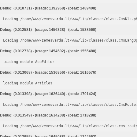
Debug: (0.010731) - (usage: 1392968) - (peak: 1489408)
Loading /home/www/zemesvardu.lt/www/lib/classes/class.CmsNls.p
Debug: (0.012581) - (usage: 1456328) - (peak: 1538560)
Loading /home/www/zemesvardu.lt/www/lib/classes/class.CmsLangO
Debug: (0.012738) - (usage: 1454592) - (peak: 1555480)
loading module AceEditor
Debug: (0.013068) - (usage: 1536856) - (peak: 1616576)
loading module Articles
Debug: (0.013398) - (usage: 1626440) - (peak: 1701424)
Loading /home/www/zemesvardu.lt/www/lib/classes/class.CmsRoute
Debug: (0.013549) - (usage: 1634208) - (peak: 1718288)
Loading /home/www/zemesvardu.lt/www/lib/classes/class.cms_rout
Debug: (0.013955) - (usage: 1645088) - (peak: 1744552)