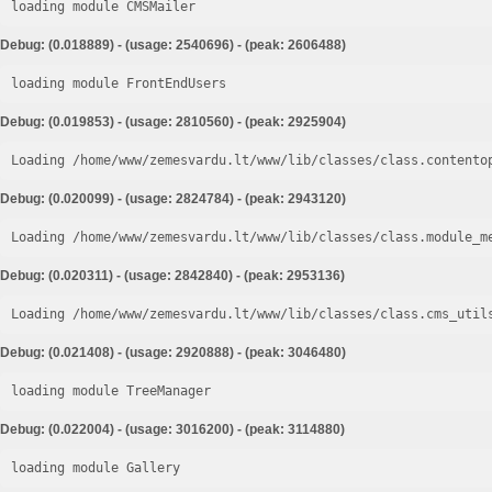
loading module CMSMailer
Debug: (0.018889) - (usage: 2540696) - (peak: 2606488)
loading module FrontEndUsers
Debug: (0.019853) - (usage: 2810560) - (peak: 2925904)
Loading /home/www/zemesvardu.lt/www/lib/classes/class.contento
Debug: (0.020099) - (usage: 2824784) - (peak: 2943120)
Loading /home/www/zemesvardu.lt/www/lib/classes/class.module_m
Debug: (0.020311) - (usage: 2842840) - (peak: 2953136)
Loading /home/www/zemesvardu.lt/www/lib/classes/class.cms_util
Debug: (0.021408) - (usage: 2920888) - (peak: 3046480)
loading module TreeManager
Debug: (0.022004) - (usage: 3016200) - (peak: 3114880)
loading module Gallery