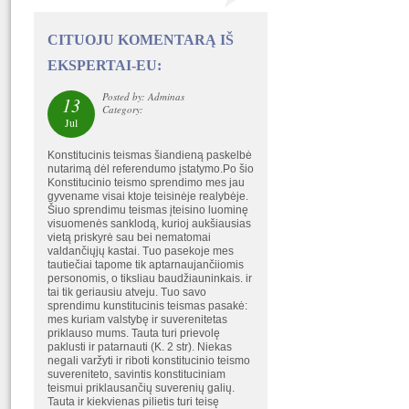
CITUOJU KOMENTARĄ IŠ
EKSPERTAI-EU:
Posted by: Adminas
13
Category:
Jul
Konstitucinis teismas šiandieną paskelbė
nutarimą dėl referendumo įstatymo.Po šio
Konstitucinio teismo sprendimo mes jau
gyvename visai ktoje teisinėje realybėje.
Šiuo sprendimu teismas įteisino luominę
visuomenės sanklodą, kurioj aukšiausias
vietą priskyrė sau bei nematomai
valdančiųjų kastai. Tuo pasekoje mes
tautiečiai tapome tik aptarnaujančiiomis
personomis, o tiksliau baudžiauninkais. ir
tai tik geriausiu atveju. Tuo savo
sprendimu kunstitucinis teismas pasakė:
mes kuriam valstybę ir suverenitetas
priklauso mums. Tauta turi prievolę
paklusti ir patarnauti (K. 2 str). Niekas
negali varžyti ir riboti konstitucinio teismo
suvereniteto, savintis konstituciniam
teismui priklausančių suverenių galių.
Tauta ir kiekvienas pilietis turi teisę