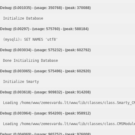
Debug: (0.001035) - (usage: 350768) - (peak: 370088)
Initialize Database
Debug: (0.00297) - (usage: 575760) - (peak: 588184)
Debug: (0.003034) - (usage: 575232) - (peak: 602792)
Done Initializing Database
Debug: (0.003065) - (usage: 575496) - (peak: 602920)
Initialize Smarty
Debug: (0.003618) - (usage: 909832) - (peak: 914208)
Loading /home/www/zemesvardu.lt/www/lib/classes/class.Smarty_C
Debug: (0.003964) - (usage: 954200) - (peak: 958912)
Loading /home/www/zemesvardu.lt/www/lib/classes/class.CMSModul
Debug: (0.004069) - (usage: 965752) - (peak: 976008)