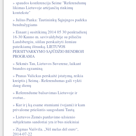
spaudos konferencija Seime "Referendumų
likimas Lietuvoje artėjančių rinkimų
kontekste"
Julius Panka: Tautininkų Sąjujngos padėka
bendražygiams
Einant į susitikimą 2014 05 30 penktadienį
16-30 Kauno m. savivaldybėje su piliečiu
Landsbergiu, siūlau perskaityti žemiau
pateikiamą ištrauką. LIETUVOS
PERSITVARKYMO SĄJŪDŽIO BENDROJI
PROGRAMA
Sėkmės Tau, Lietuvos Suverene, laikant
brandos egzaminą
Pranas Valickas perskaitė įstatymą, reikia
kreiptis į Seimą - Referendumas gali vykti
daug dienų
Referendume balsavimas Lietuvoje ir
svetur...
Kur ir į ką esame stumiami (vejami) ir kam
privalome priešintis saugodami Tautą
Lietuvos Žemės pardavimo užsienio
subjektams sandoriai yra ir bus niekiniai
Zigmas Vaišvila. „Vėl melas dėl euro“,
2014-07-22