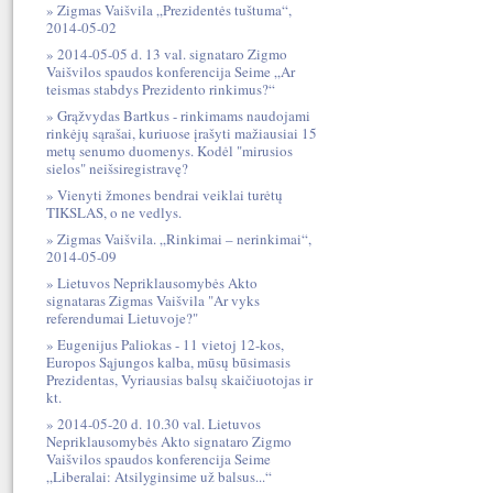
Zigmas Vaišvila „Prezidentės tuštuma“,
2014-05-02
2014-05-05 d. 13 val. signataro Zigmo
Vaišvilos spaudos konferencija Seime „Ar
teismas stabdys Prezidento rinkimus?“
Grąžvydas Bartkus - rinkimams naudojami
rinkėjų sąrašai, kuriuose įrašyti mažiausiai 15
metų senumo duomenys. Kodėl "mirusios
sielos" neišsiregistravę?
Vienyti žmones bendrai veiklai turėtų
TIKSLAS, o ne vedlys.
Zigmas Vaišvila. „Rinkimai – nerinkimai“,
2014-05-09
Lietuvos Nepriklausomybės Akto
signataras Zigmas Vaišvila "Ar vyks
referendumai Lietuvoje?"
Eugenijus Paliokas - 11 vietoj 12-kos,
Europos Sąjungos kalba, mūsų būsimasis
Prezidentas, Vyriausias balsų skaičiuotojas ir
kt.
2014-05-20 d. 10.30 val. Lietuvos
Nepriklausomybės Akto signataro Zigmo
Vaišvilos spaudos konferencija Seime
„Liberalai: Atsilyginsime už balsus...“