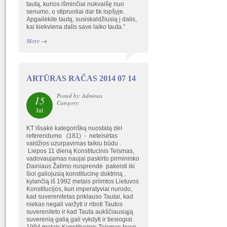
tautą, kurios išminčiai nukvaišę nuo
senumo, o stipruoliai dar tik lopšyje.
Apgailėkite tautą, susiskaldžiusią į dalis,
kai kiekviena dalis save laiko tauta.”
More
→
ARTŪRAS RAČAS 2014 07 14
Posted by: Adminas
15
Category:
Jul
KT išsakė kategorišką nuostatą dėl
referendumo (181) - neteisėtas
valdžios uzurpavimas taikiu būdu .
Liepos 11 dieną Konstitucinis Teismas,
vadovaujamas naujai paskirto pirmininko
Dainiaus Žalimo nusprendė pakeisti iki
šiol galiojusią konstitucinę doktriną ,
kylančią iš 1992 metais priimtos Lietuvos
Konstitucijos, kuri imperatyviai nurodo,
kad suverenitetas priklauso Tautai, kad
niekas negali varžyti ir riboti Tautos
suvereniteto ir kad Tauta aukščiausiąją
suverenią galią gali vykdyti ir tiesiogiai.