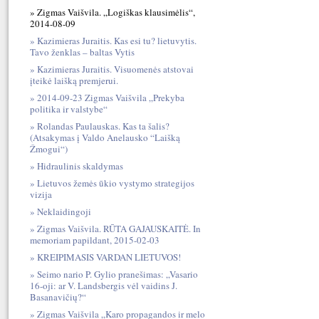
Zigmas Vaišvila. „Logiškas klausimėlis“,
2014-08-09
Kazimieras Juraitis. Kas esi tu? lietuvytis.
Tavo ženklas – baltas Vytis
Kazimieras Juraitis. Visuomenės atstovai
įteikė laišką premjerui.
2014-09-23 Zigmas Vaišvila „Prekyba
politika ir valstybe“
Rolandas Paulauskas. Kas ta šalis?
(Atsakymas į Valdo Anelausko “Laišką
Žmogui“)
Hidraulinis skaldymas
Lietuvos žemės ūkio vystymo strategijos
vizija
Neklaidingoji
Zigmas Vaišvila. RŪTA GAJAUSKAITĖ. In
memoriam papildant, 2015-02-03
KREIPIMASIS VARDAN LIETUVOS!
Seimo nario P. Gylio pranešimas: „Vasario
16-oji: ar V. Landsbergis vėl vaidins J.
Basanavičių?“
Zigmas Vaišvila „Karo propagandos ir melo