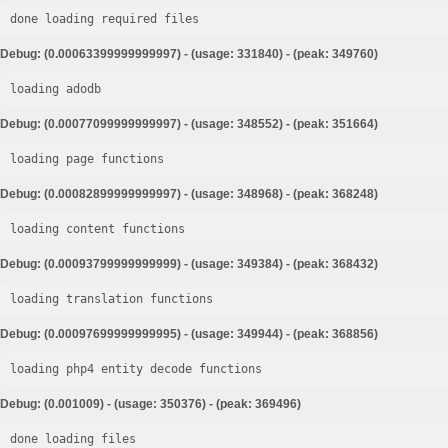
done loading required files
Debug: (0.00063399999999997) - (usage: 331840) - (peak: 349760)
loading adodb
Debug: (0.00077099999999997) - (usage: 348552) - (peak: 351664)
loading page functions
Debug: (0.00082899999999997) - (usage: 348968) - (peak: 368248)
loading content functions
Debug: (0.00093799999999999) - (usage: 349384) - (peak: 368432)
loading translation functions
Debug: (0.00097699999999995) - (usage: 349944) - (peak: 368856)
loading php4 entity decode functions
Debug: (0.001009) - (usage: 350376) - (peak: 369496)
done loading files