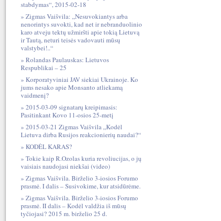
stabdymas“, 2015-02-18
Zigmas Vaišvila: „Nesuvokiantys arba
nenorintys suvokti, kad net ir nebranduolinio
karo atveju tektų užmiršti apie tokią Lietuvą
ir Tautą, neturi teisės vadovauti mūsų
valstybei!..“
Rolandas Paulauskas: Lietuvos
Respublikai – 25
Korporatyviniai JAV siekiai Ukrainoje. Ko
jums nesako apie Monsanto atliekamą
vaidmenį?
2015-03-09 signatarų kreipimasis:
Pasitinkant Kovo 11-osios 25-metį
2015-03-21 Zigmas Vaišvila „Kodėl
Lietuva dirba Rusijos reakcionierių naudai?“
KODĖL KARAS?
Tokie kaip R.Ozolas kuria revoliucijas, o jų
vaisiais naudojasi niekšai (video)
Zigmas Vaišvila. Birželio 3-iosios Forumo
prasmė. I dalis – Susivokime, kur atsidūrėme.
Zigmas Vaišvila. Birželio 3-iosios Forumo
prasmė. II dalis – Kodėl valdžia iš mūsų
tyčiojasi? 2015 m. birželio 25 d.