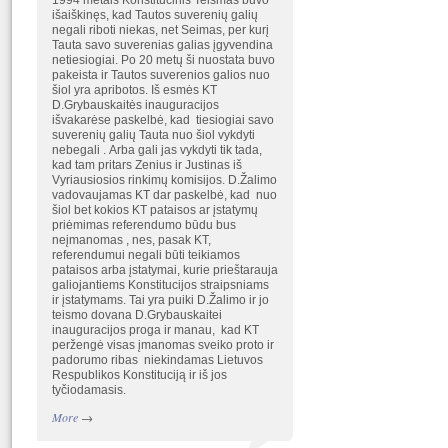
1994 metais Konstitucinis Teismas buvo
išaiškinęs, kad Tautos suverenių galių
negali riboti niekas, net Seimas, per kurį
Tauta savo suverenias galias įgyvendina
netiesiogiai. Po 20 metų ši nuostata buvo
pakeista ir Tautos suverenios galios nuo
šiol yra apribotos. Iš esmės KT
D.Grybauskaitės inauguracijos
išvakarėse paskelbė, kad tiesiogiai savo
suverenių galių Tauta nuo šiol vykdyti
nebegali . Arba gali jas vykdyti tik tada,
kad tam pritars Zenius ir Justinas iš
Vyriausiosios rinkimų komisijos. D.Žalimo
vadovaujamas KT dar paskelbė, kad nuo
šiol bet kokios KT pataisos ar įstatymų
priėmimas referendumo būdu bus
neįmanomas , nes, pasak KT,
referendumui negali būti teikiamos
pataisos arba įstatymai, kurie prieštarauja
galiojantiems Konstitucijos straipsniams
ir įstatymams. Tai yra puiki D.Žalimo ir jo
teismo dovana D.Grybauskaitei
inauguracijos proga ir manau, kad KT
peržengė visas įmanomas sveiko proto ir
padorumo ribas niekindamas Lietuvos
Respublikos Konstituciją ir iš jos
tyčiodamasis.
More
→