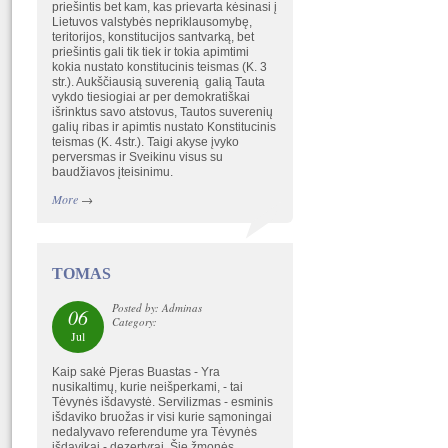
priešintis bet kam, kas prievarta kėsinasi į
Lietuvos valstybės nepriklausomybę,
teritorijos, konstitucijos santvarką, bet
priešintis gali tik tiek ir tokia apimtimi
kokia nustato konstitucinis teismas (K. 3
str.). Aukščiausią suverenią galią Tauta
vykdo tiesiogiai ar per demokratiškai
išrinktus savo atstovus, Tautos suverenių
galių ribas ir apimtis nustato Konstitucinis
teismas (K. 4str.). Taigi akyse įvyko
perversmas ir Sveikinu visus su
baudžiavos įteisinimu.
More
→
TOMAS
Posted by: Adminas
06
Category:
Jul
Kaip sakė Pjeras Buastas - Yra
nusikaltimų, kurie neišperkami, - tai
Tėvynės išdavystė. Servilizmas - esminis
išdaviko bruožas ir visi kurie sąmoningai
nedalyvavo referendume yra Tėvynės
išdavikai - dezertyrai. Šie žmonės,