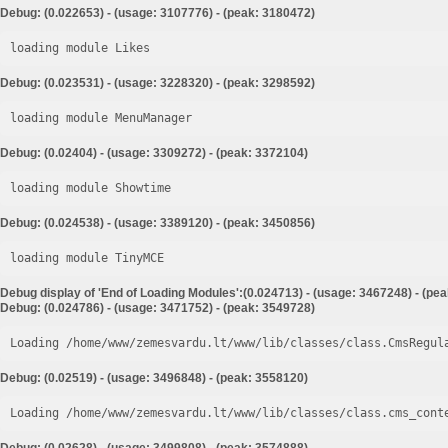
Debug: (0.022653) - (usage: 3107776) - (peak: 3180472)
loading module Likes
Debug: (0.023531) - (usage: 3228320) - (peak: 3298592)
loading module MenuManager
Debug: (0.02404) - (usage: 3309272) - (peak: 3372104)
loading module Showtime
Debug: (0.024538) - (usage: 3389120) - (peak: 3450856)
loading module TinyMCE
Debug display of 'End of Loading Modules':(0.024713) - (usage: 3467248) - (pe
Debug: (0.024786) - (usage: 3471752) - (peak: 3549728)
Loading /home/www/zemesvardu.lt/www/lib/classes/class.CmsRegul
Debug: (0.02519) - (usage: 3496848) - (peak: 3558120)
Loading /home/www/zemesvardu.lt/www/lib/classes/class.cms_cont