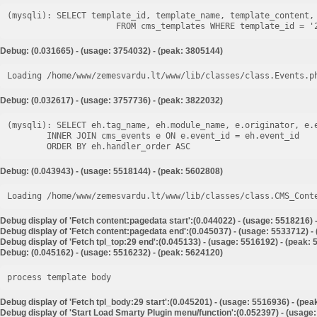
(mysqli): SELECT template_id, template_name, template_content, 
Debug: (0.031665) - (usage: 3754032) - (peak: 3805144)
Loading /home/www/zemesvardu.lt/www/lib/classes/class.Events.p
Debug: (0.032617) - (usage: 3757736) - (peak: 3822032)
(mysqli): SELECT eh.tag_name, eh.module_name, e.originator, e.e
        INNER JOIN cms_events e ON e.event_id = eh.event_id

Debug: (0.043943) - (usage: 5518144) - (peak: 5602808)
Loading /home/www/zemesvardu.lt/www/lib/classes/class.CMS_Cont
Debug display of 'Fetch content:pagedata start':(0.044022) - (usage: 5518216) 
Debug display of 'Fetch content:pagedata end':(0.045037) - (usage: 5533712) -
Debug display of 'Fetch tpl_top:29 end':(0.045133) - (usage: 5516192) - (peak:
Debug: (0.045162) - (usage: 5516232) - (peak: 5624120)
process template body
Debug display of 'Fetch tpl_body:29 start':(0.045201) - (usage: 5516936) - (pe
Debug display of 'Start Load Smarty Plugin menu/function':(0.052397) - (usage