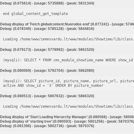
Debug: (0.075614) - (usage: 5735888) - (peak: 5831344)
end global_content_get_template
Debug display of 'Fetch globalcontent:Nuorodos end':(0.077241) - (usage: 5746
Debug: (0.078349) - (usage: 5785128) - (peak: 5844816)
Loading /home/www/zemesvardu.lt/www/modules/Showtime/lib/class
Debug: (0.079173) - (usage: 5778992) - (peak: 5861520)
Debug: (0.080069) - (usage: 5792704) - (peak: 5862080)
(mysqli): SELECT picture_id, picture_name, picture_url, pictur
Debug: (0.080513) - (usage: 5807632) - (peak: 5866320)
Loading /home/www/zemesvardu.lt/www/modules/Showtime/lib/class
Debug display of 'Start Loading Hierarchy Manager':(0.080568) - (usage: 58006
Debug display of 'starting tree':(0.080593) - (usage: 5801256) - (peak: 5870376
Debug: (0.081396) - (usage: 5802736) - (peak: 5870376)