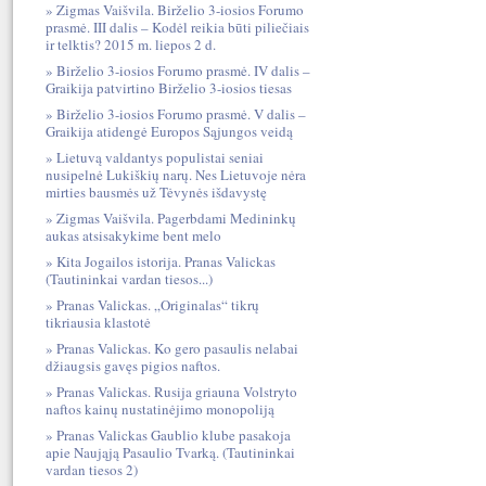
Zigmas Vaišvila. Birželio 3-iosios Forumo
prasmė. III dalis – Kodėl reikia būti piliečiais
ir telktis? 2015 m. liepos 2 d.
Birželio 3-iosios Forumo prasmė. IV dalis –
Graikija patvirtino Birželio 3-iosios tiesas
Birželio 3-iosios Forumo prasmė. V dalis –
Graikija atidengė Europos Sąjungos veidą
Lietuvą valdantys populistai seniai
nusipelnė Lukiškių narų. Nes Lietuvoje nėra
mirties bausmės už Tėvynės išdavystę
Zigmas Vaišvila. Pagerbdami Medininkų
aukas atsisakykime bent melo
Kita Jogailos istorija. Pranas Valickas
(Tautininkai vardan tiesos...)
Pranas Valickas. „Originalas“ tikrų
tikriausia klastotė
Pranas Valickas. Ko gero pasaulis nelabai
džiaugsis gavęs pigios naftos.
Pranas Valickas. Rusija griauna Volstryto
naftos kainų nustatinėjimo monopoliją
Pranas Valickas Gaublio klube pasakoja
apie Naująją Pasaulio Tvarką. (Tautininkai
vardan tiesos 2)