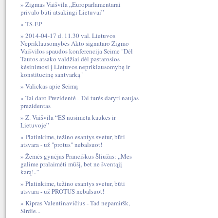
Zigmas Vaišvila „Europarlamentarai
privalo būti atsakingi Lietuvai”
TS-EP
2014-04-17 d. 11.30 val. Lietuvos
Nepriklausomybės Akto signataro Zigmo
Vaišvilos spaudos konferencija Seime "Dėl
Tautos atsako valdžiai dėl pastarosios
kėsinimosi į Lietuvos nepriklausomybę ir
konstitucinę santvarką"
Valickas apie Seimą
Tai daro Prezidentė - Tai turės daryti naujas
prezidentas
Z. Vaišvila “ES nusimeta kaukes ir
Lietuvoje”
Platinkime, težino esantys svetur, būti
atsvara - už "protus" nebalsuot!
Žemės gynėjas Pranciškus Šliužas: „Mes
galime pralaimėti mūšį, bet ne šventąjį
karą!..”
Platinkime, težino esantys svetur, būti
atsvara - už PROTUS nebalsuot!
Kipras Valentinavičius - Tad nepamiršk,
Širdie...