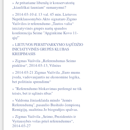
Ar pritariame liberalų ir konservatorių
„kiauliškai šauniam“ sumanymui?
2014-03-10 d. 13 val. 45 min. Lietuvos
Nepriklausomybės Akto signataro Zigmo
Vaišvilos ir referendumo „Tautos valia“
iniciatyvinės grupės narių spaudos
konferencija Seime "Apginkime Kovo 11-
ąją!"
LIETUVOS PERSITVARKYMO SĄJŪDŽIO
INICIATYVINĖS GRUPĖS KLUBAS
KREIPIMASIS
Zigmas Vaišvila „Referendumas Seimo
pinklėse“, 2014-03-13, Vilnius
2014-03-21 Zigmas Vaišvila „Euro mums
įveda, vadovaujantis ne ekonomine logika,
bet politiniu sprendimu“
"Referendumo blokavimas peržengė ne tik
teisės, bet ir sąžinės ribas"
Valdoma žiniasklaida mindo "žemės
Referendumą", pasaulio Bushido čempioną
Remigijų, suaštrina Jo biografijos spalvas.
Zigmas Vaišvila „Seimo, Prezidentės ir
Vyriausybės volas prieš referendumus“,
2014-03-27