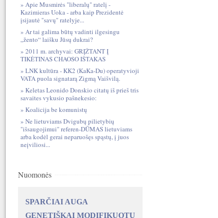
Apie Musmirės "liberalų" ratelį -
Kazimieras Uoka - arba kaip Prezidentė
įsijautė "savų" ratelyje...
Ar tai galima būtų vadinti ilgesingu
„žento“ laišku Jūsų dukrai?
2011 m. archyvai: GRĮŽTANT Į
TIKĖTINAS CHAOSO IŠTAKAS
LNK kultūra - KK2 (KaKa-Du) operatyvioji
VATA puola signatarą Zigmą Vaišvilą.
Keletas Leonido Donskio citatų iš prieš tris
savaites vykusio pašnekesio:
Koalicija be komunistų
Ne lietuviams Dvigubų pilietybių
"išsaugojimui" referen-DŪMAS lietuviams
arba kodėl gerai neparuošęs spąstų, į juos
neįviliosi...
Nuomonės
SPARČIAI AUGA
GENETIŠKAI MODIFIKUOTŲ