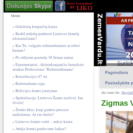
Meniu
Geležinių kurpaičių kaina
Kodėl reikėtų parduoti Lietuvos žemelę
užsieniečiams?
Kas Tu: vulgari​s referendum​inis ar robot
human?
Po siūlymu pasirašę 38 Seimo nariai
Euromutantai - ūkininkaujančio žurnalisto
atsakas Profesoriaus "Referendūmams"
Pagrindinis
Konstitucijos 47 str.
Pasirašykite p
Referendumo eiga
Bolivijos žemės įstatymas
Jūs esate čia:
Pagrind
Spekuliacija: Lietuvos Žemės neišveš. Jau
Zigmas V
išveža!
Žemės ūkio, kaip gamtos proceso
naikinimas. Ar yra išeitis?
Lietuvos žemės vertė – aukso kaina
Artėja žemės pardavimo laikas?