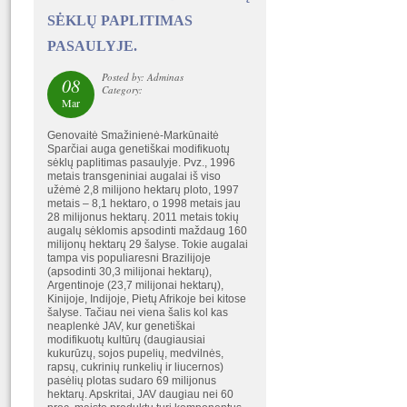
SĖKLŲ PAPLITIMAS
PASAULYJE.
Posted by: Adminas
08
Category:
Mar
Genovaitė Smažinienė-Markūnaitė
Sparčiai auga genetiškai modifikuotų
sėklų paplitimas pasaulyje. Pvz., 1996
metais transgeniniai augalai iš viso
užėmė 2,8 milijono hektarų ploto, 1997
metais – 8,1 hektaro, o 1998 metais jau
28 milijonus hektarų. 2011 metais tokių
augalų sėklomis apsodinti maždaug 160
milijonų hektarų 29 šalyse. Tokie augalai
tampa vis populiaresni Brazilijoje
(apsodinti 30,3 milijonai hektarų),
Argentinoje (23,7 milijonai hektarų),
Kinijoje, Indijoje, Pietų Afrikoje bei kitose
šalyse. Tačiau nei viena šalis kol kas
neaplenkė JAV, kur genetiškai
modifikuotų kultūrų (daugiausiai
kukurūzų, sojos pupelių, medvilnės,
rapsų, cukrinių runkelių ir liucernos)
pasėlių plotas sudaro 69 milijonus
hektarų. Apskritai, JAV daugiau nei 60