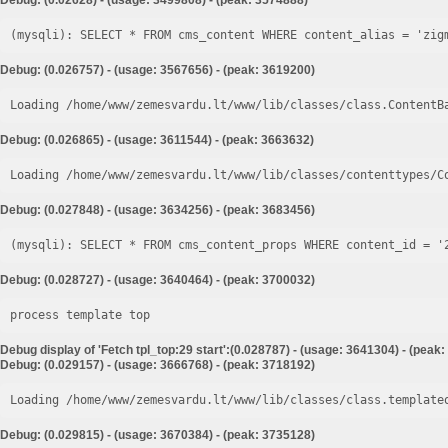
Debug: (0.02628) - (usage: 3499808) - (peak: 3574888)
Debug: (0.026757) - (usage: 3567656) - (peak: 3619200)
Loading /home/www/zemesvardu.lt/www/lib/classes/class.ContentB
Debug: (0.026865) - (usage: 3611544) - (peak: 3663632)
Loading /home/www/zemesvardu.lt/www/lib/classes/contenttypes/C
Debug: (0.027848) - (usage: 3634256) - (peak: 3683456)
Debug: (0.028727) - (usage: 3640464) - (peak: 3700032)
process template top
Debug display of 'Fetch tpl_top:29 start':(0.028787) - (usage: 3641304) - (peak
Debug: (0.029157) - (usage: 3666768) - (peak: 3718192)
Loading /home/www/zemesvardu.lt/www/lib/classes/class.template
Debug: (0.029815) - (usage: 3670384) - (peak: 3735128)