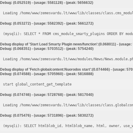
Debug: (0.052519) - (usage: 5581128) - (peak: 5656632)
Loading /home/www/zemesvardu.lt/www/lib/classes/class.cms_modu
Debug: (0.053272) - (usage: 5582392) - (peak: 5661272)
Debug display of 'Start Load Smarty Plugin news/function':(0.068011) - (usage:
Debug: (0.068351) - (usage: 5703512) - (peak: 5754240)
Loading /home/www/zemesvardu.lt/www/modules/News/News.module.p
Debug display of 'Fetch globalcontent:Nuorodos start':(0.074466) - (usage: 57
Debug: (0.074588) - (usage: 5705960) - (peak: 5816888)
start global_content_get_template
Debug: (0.074746) - (usage: 5728768) - (peak: 5817040)
Loading /home/www/zemesvardu.lt/www/lib/classes/class.globalco
Debug: (0.075476) - (usage: 5731896) - (peak: 5830272)