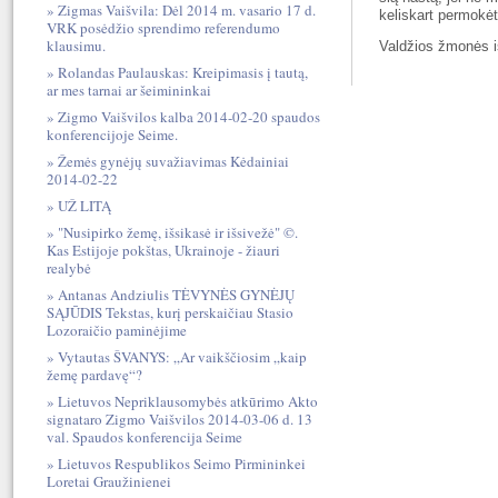
Zigmas Vaišvila: Dėl 2014 m. vasario 17 d.
keliskart permokė
VRK posėdžio sprendimo referendumo
klausimu.
Valdžios žmonės išr
Rolandas Paulauskas: Kreipimasis į tautą,
ar mes tarnai ar šeimininkai
Zigmo Vaišvilos kalba 2014-02-20 spaudos
konferencijoje Seime.
Žemės gynėjų suvažiavimas Kėdainiai
2014-02-22
UŽ LITĄ
"Nusipirko žemę, išsikasė ir išsivežė" ©.
Kas Estijoje pokštas, Ukrainoje - žiauri
realybė
Antanas Andziulis TĖVYNĖS GYNĖJŲ
SĄJŪDIS Tekstas, kurį perskaičiau Stasio
Lozoraičio paminėjime
Vytautas ŠVANYS: „Ar vaikščiosim „kaip
žemę pardavę“?
Lietuvos Nepriklausomybės atkūrimo Akto
signataro Zigmo Vaišvilos 2014-03-06 d. 13
val. Spaudos konferencija Seime
Lietuvos Respublikos Seimo Pirmininkei
Loretai Graužinienei