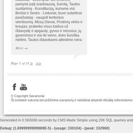
pamynė patį svarbiausią, šventą, Tautos
susitarimą - Konstituciją, kuriame visi
Broliai ir Sesės - Lietuviai, buvo sutartinai
pasižadėję - saugoti teritorijos
vientisumą. Mūsų Dievai, Protėvių vėlės ir
kraujas, prakeiks visus bailius už
išdavystę ir apgaulę, gyvus ir mirusius, jų
gyvenimus ir visi iki vieno, dvės šuniška
mirtimi. Tautos išdavikams atleidimo nėra:
More
→
>
>>
Page 1 of 31
© Copyright Savanoriai
Ši svetainė sukurta bei prižiūrima savanorių ir nebūtinai atspindi oficialią referendumo
Generated in 0.560068 seconds by CMS Made Simple using 206 SQL queries an
Debug: (1.6999999999989E-5) - (usage: 330104) - (peak: 332960)