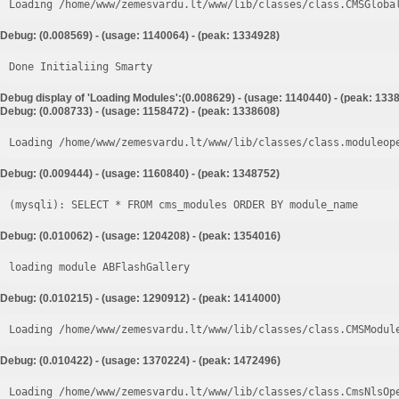
Loading /home/www/zemesvardu.lt/www/lib/classes/class.CMSGloba
Debug: (0.008569) - (usage: 1140064) - (peak: 1334928)
Done Initialiing Smarty
Debug display of 'Loading Modules':(0.008629) - (usage: 1140440) - (peak: 133
Debug: (0.008733) - (usage: 1158472) - (peak: 1338608)
Loading /home/www/zemesvardu.lt/www/lib/classes/class.moduleop
Debug: (0.009444) - (usage: 1160840) - (peak: 1348752)
Debug: (0.010062) - (usage: 1204208) - (peak: 1354016)
loading module ABFlashGallery
Debug: (0.010215) - (usage: 1290912) - (peak: 1414000)
Loading /home/www/zemesvardu.lt/www/lib/classes/class.CMSModul
Debug: (0.010422) - (usage: 1370224) - (peak: 1472496)
Loading /home/www/zemesvardu.lt/www/lib/classes/class.CmsNlsOp