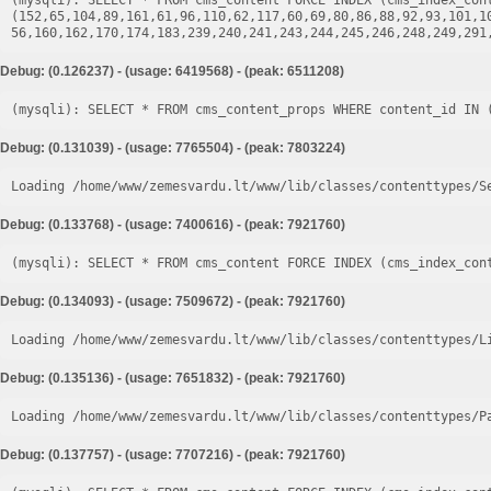
(mysqli): SELECT * FROM cms_content FORCE INDEX (cms_index_cont
(152,65,104,89,161,61,96,110,62,117,60,69,80,86,88,92,93,101,1
Debug: (0.126237) - (usage: 6419568) - (peak: 6511208)
Debug: (0.131039) - (usage: 7765504) - (peak: 7803224)
Loading /home/www/zemesvardu.lt/www/lib/classes/contenttypes/S
Debug: (0.133768) - (usage: 7400616) - (peak: 7921760)
Debug: (0.134093) - (usage: 7509672) - (peak: 7921760)
Loading /home/www/zemesvardu.lt/www/lib/classes/contenttypes/L
Debug: (0.135136) - (usage: 7651832) - (peak: 7921760)
Loading /home/www/zemesvardu.lt/www/lib/classes/contenttypes/P
Debug: (0.137757) - (usage: 7707216) - (peak: 7921760)