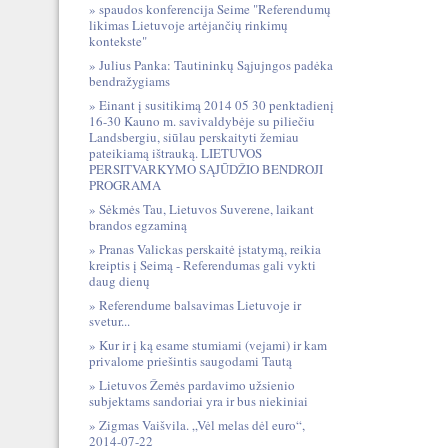
spaudos konferencija Seime "Referendumų
likimas Lietuvoje artėjančių rinkimų
kontekste"
Julius Panka: Tautininkų Sąjujngos padėka
bendražygiams
Einant į susitikimą 2014 05 30 penktadienį
16-30 Kauno m. savivaldybėje su piliečiu
Landsbergiu, siūlau perskaityti žemiau
pateikiamą ištrauką. LIETUVOS
PERSITVARKYMO SĄJŪDŽIO BENDROJI
PROGRAMA
Sėkmės Tau, Lietuvos Suverene, laikant
brandos egzaminą
Pranas Valickas perskaitė įstatymą, reikia
kreiptis į Seimą - Referendumas gali vykti
daug dienų
Referendume balsavimas Lietuvoje ir
svetur...
Kur ir į ką esame stumiami (vejami) ir kam
privalome priešintis saugodami Tautą
Lietuvos Žemės pardavimo užsienio
subjektams sandoriai yra ir bus niekiniai
Zigmas Vaišvila. „Vėl melas dėl euro“,
2014-07-22