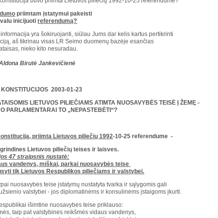
 Konstitucija buvo priimta Lietuvos piliečių 1992-10-25 referendume?
ndumo
priimtam įstatymui pakeisti
valu inicijuoti
referendumą?
informacija yra šokiruojanti, siūlau Jums dar kelis kartus pertikrinti
aciją, aš tikrinau visas LR Seimo duomenų bazėje esančias
pataisas, nieko kito nesuradau.
:
Aldona Birutė Jankevičienė
 KONSTITUCIJOS 2003-01-23
PATAISOMIS LIETUVOS PILIEČIAMS ATIMTA NUOSAVYBĖS TEISĖ Į ŽEMĘ -
O PARLAMENTARAI TO „NEPASTEBĖTI“?
onstitucija, priimta Lietuvos piliečių 1992
-10-25 referendume -
grindines Lietuvos piliečių teises ir laisves.
jos 47 straipsnis nustatė:
aus vandenys, miškai, parkai nuosavybės teise
usyti tik Lietuvos Respublikos piliečiams ir valstybei.
pai nuosavybės teise įstatymų nustatyta tvarka ir sąlygomis gali
 užsienio valstybei - jos diplomatinėms ir konsulinėms įstaigoms įkurti.
espublikai išimtine nuosavybės teise priklauso:
ės, taip pat valstybinės reikšmės vidaus vandenys,