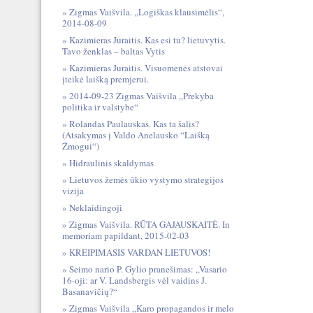
Zigmas Vaišvila. „Logiškas klausimėlis“,
2014-08-09
Kazimieras Juraitis. Kas esi tu? lietuvytis.
Tavo ženklas – baltas Vytis
Kazimieras Juraitis. Visuomenės atstovai
įteikė laišką premjerui.
2014-09-23 Zigmas Vaišvila „Prekyba
politika ir valstybe“
Rolandas Paulauskas. Kas ta šalis?
(Atsakymas į Valdo Anelausko “Laišką
Žmogui“)
Hidraulinis skaldymas
Lietuvos žemės ūkio vystymo strategijos
vizija
Neklaidingoji
Zigmas Vaišvila. RŪTA GAJAUSKAITĖ. In
memoriam papildant, 2015-02-03
KREIPIMASIS VARDAN LIETUVOS!
Seimo nario P. Gylio pranešimas: „Vasario
16-oji: ar V. Landsbergis vėl vaidins J.
Basanavičių?“
Zigmas Vaišvila „Karo propagandos ir melo