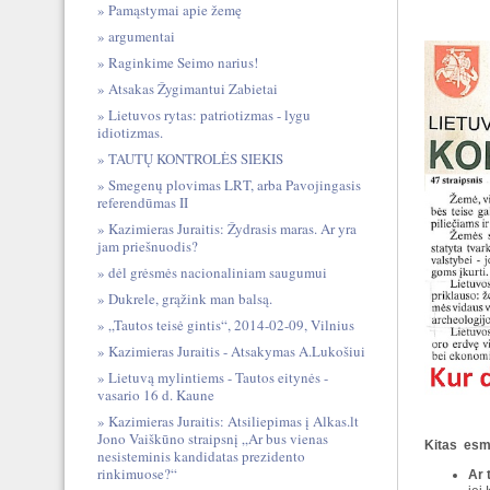
Pamąstymai apie žemę
argumentai
Raginkime Seimo narius!
Atsakas Žygimantui Zabietai
Lietuvos rytas: patriotizmas - lygu
idiotizmas.
TAUTŲ KONTROLĖS SIEKIS
Smegenų plovimas LRT, arba Pavojingasis
referendūmas II
Kazimieras Juraitis: Žydrasis maras. Ar yra
jam priešnuodis?
dėl grėsmės nacionaliniam saugumui
Dukrele, grąžink man balsą.
„Tautos teisė gintis“, 2014-02-09, Vilnius
Kazimieras Juraitis - Atsakymas A.Lukošiui
Lietuvą mylintiems - Tautos eitynės -
vasario 16 d. Kaune
Kazimieras Juraitis: Atsiliepimas į Alkas.lt
Jono Vaiškūno straipsnį „Ar bus vienas
Kitas
esm
nesisteminis kandidatas prezidento
rinkimuose?“
Ar 