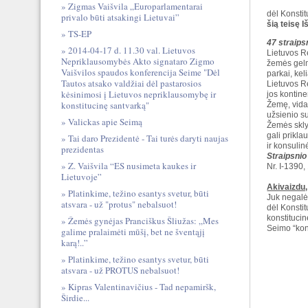
Zigmas Vaišvila „Europarlamentarai
dėl Konstit
privalo būti atsakingi Lietuvai”
šią teisę 
TS-EP
47 straips
2014-04-17 d. 11.30 val. Lietuvos
Lietuvos R
Nepriklausomybės Akto signataro Zigmo
žemės gelm
Vaišvilos spaudos konferencija Seime "Dėl
parkai, keli
Tautos atsako valdžiai dėl pastarosios
Lietuvos Re
kėsinimosi į Lietuvos nepriklausomybę ir
jos kontine
konstitucinę santvarką"
Žemę, vida
užsienio s
Valickas apie Seimą
Žemės skly
gali prikla
Tai daro Prezidentė - Tai turės daryti naujas
ir konsulin
prezidentas
Straipsnio
Z. Vaišvila “ES nusimeta kaukes ir
Nr. I-1390,
Lietuvoje”
Akivaizdu
Platinkime, težino esantys svetur, būti
Juk negalė
atsvara - už "protus" nebalsuot!
dėl Konstit
konstitucin
Žemės gynėjas Pranciškus Šliužas: „Mes
Seimo “kon
galime pralaimėti mūšį, bet ne šventąjį
karą!..”
Platinkime, težino esantys svetur, būti
atsvara - už PROTUS nebalsuot!
Kipras Valentinavičius - Tad nepamiršk,
Širdie...