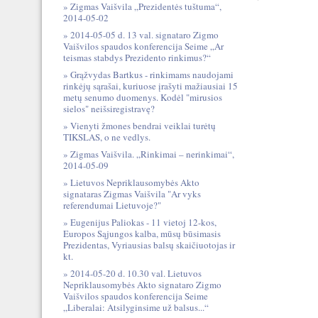
Zigmas Vaišvila „Prezidentės tuštuma“,
2014-05-02
2014-05-05 d. 13 val. signataro Zigmo
Vaišvilos spaudos konferencija Seime „Ar
teismas stabdys Prezidento rinkimus?“
Grąžvydas Bartkus - rinkimams naudojami
rinkėjų sąrašai, kuriuose įrašyti mažiausiai 15
metų senumo duomenys. Kodėl "mirusios
sielos" neišsiregistravę?
Vienyti žmones bendrai veiklai turėtų
TIKSLAS, o ne vedlys.
Zigmas Vaišvila. „Rinkimai – nerinkimai“,
2014-05-09
Lietuvos Nepriklausomybės Akto
signataras Zigmas Vaišvila "Ar vyks
referendumai Lietuvoje?"
Eugenijus Paliokas - 11 vietoj 12-kos,
Europos Sąjungos kalba, mūsų būsimasis
Prezidentas, Vyriausias balsų skaičiuotojas ir
kt.
2014-05-20 d. 10.30 val. Lietuvos
Nepriklausomybės Akto signataro Zigmo
Vaišvilos spaudos konferencija Seime
„Liberalai: Atsilyginsime už balsus...“