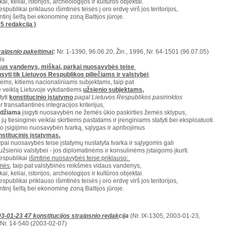
ai, keliai, istorijos, archeologijos ir kultūros objektai.
spublikai priklauso išimtinės teisės į oro erdvę virš jos teritorijos,
ntinį šelfą bei ekonominę zoną Baltijos jūroje.
5 redakcija )
raipsnio pakeitimai
:
Nr. 1-1390, 96.06.20, Žin., 1996, Nr. 64-1501 (96.07.05)
is
aus vandenys, miškai, parkai nuosavybės teise
ausyti tik Lietuvos Respublikos piliečiams ir valstybei
.
ėms, kitiems nacionaliniams subjektams, taip pat
ę veiklą Lietuvoje vykdantiems
užsienio subjektams,
tyti
konstitucinio įstatymo
pagal Lietuvos Respublikos pasirinktos
r transatlantinės integracijos kriterijus,
eidžiama
įsigyti nuosavybėn ne žemės ūkio paskirties žemės sklypus,
 jų tiesioginei veiklai skirtiems pastatams ir įrenginiams statyti bei eksploatuoti.
po įsigijimo nuosavybėn tvarką, sąlygas ir apribojimus
nstitucinis įstatymas.
pai nuosavybės teise įstatymų nustatyta tvarka ir sąlygomis gali
 užsienio valstybei - jos diplomatinėms ir konsulinėms įstaigoms įkurti.
espublikai
išimtine nuosavybės teise priklauso:
mės
, taip pat valstybinės reikšmės vidaus vandenys,
ai, keliai, istorijos, archeologijos ir kultūros objektai.
spublikai priklauso išimtinės teisės į oro erdvę virš jos teritorijos,
ntinį šelfą bei ekonominę zoną Baltijos jūroje.
3-01-23 47 konstitucijos straipsnio redak
cija
(Nr. IX-1305, 2003-01-23,
, Nr. 14-540 (2003-02-07)