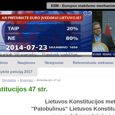
ESM - Europos stabilumo mechanizm
dinis
Naujienos
Straipsniai
Referendumu siekiama:
šykite peticiją 2017
a:
Pagrindinis
»
Straipsniai
»
Konstitucijos 47 str.
itucijos 47 str.
Lietuvos Konstitucijos me
"Patobulinus" Lietuvos Konstitu