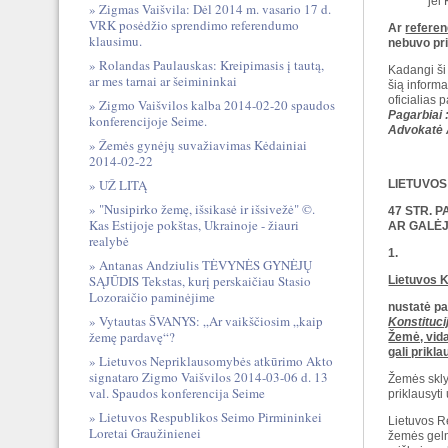
jei
Zigmas Vaišvila: Dėl 2014 m. vasario 17 d.
VRK posėdžio sprendimo referendumo
Ar
refere
klausimu.
nebuvo pri
Rolandas Paulauskas: Kreipimasis į tautą,
Kadangi ši 
ar mes tarnai ar šeimininkai
šią inform
oficialias 
Zigmo Vaišvilos kalba 2014-02-20 spaudos
Pagarbiai 
konferencijoje Seime.
Advokatė 
Žemės gynėjų suvažiavimas Kėdainiai
2014-02-22
UŽ LITĄ
LIETUVOS
"Nusipirko žemę, išsikasė ir išsivežė" ©.
47 STR. 
Kas Estijoje pokštas, Ukrainoje - žiauri
AR GALĖJ
realybė
1.
Antanas Andziulis TĖVYNĖS GYNĖJŲ
SĄJŪDIS Tekstas, kurį perskaičiau Stasio
Lietuvos K
Lozoraičio paminėjime
nustatė pa
Vytautas ŠVANYS: „Ar vaikščiosim „kaip
Konstituci
žemę pardavę“?
Žemė, vid
gali prikla
Lietuvos Nepriklausomybės atkūrimo Akto
signataro Zigmo Vaišvilos 2014-03-06 d. 13
Žemės skly
val. Spaudos konferencija Seime
priklausyti
Lietuvos Respublikos Seimo Pirmininkei
Lietuvos R
Loretai Graužinienei
žemės gelm