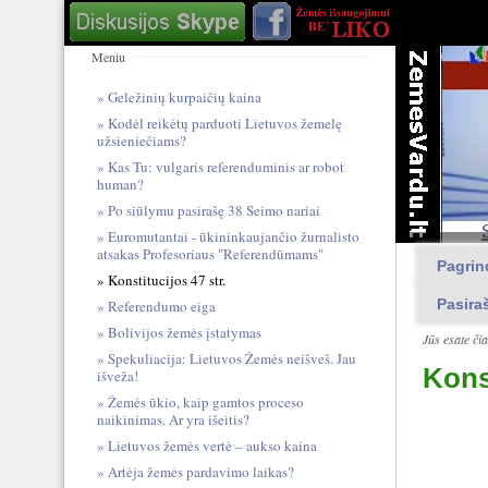
Meniu
Geležinių kurpaičių kaina
Kodėl reikėtų parduoti Lietuvos žemelę
užsieniečiams?
Kas Tu: vulgari​s referendum​inis ar robot
human?
Po siūlymu pasirašę 38 Seimo nariai
Euromutantai - ūkininkaujančio žurnalisto
atsakas Profesoriaus "Referendūmams"
Pagrin
Konstitucijos 47 str.
Pasira
Referendumo eiga
Bolivijos žemės įstatymas
Jūs esate či
Spekuliacija: Lietuvos Žemės neišveš. Jau
Konst
išveža!
Žemės ūkio, kaip gamtos proceso
naikinimas. Ar yra išeitis?
Lietuvos žemės vertė – aukso kaina
Artėja žemės pardavimo laikas?