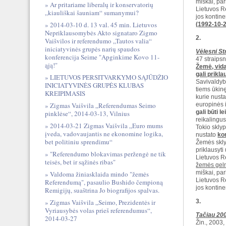
miškai, park
Ar pritariame liberalų ir konservatorių
Lietuvos Re
„kiauliškai šauniam“ sumanymui?
jos kontine
2014-03-10 d. 13 val. 45 min. Lietuvos
(1992-10-2
Nepriklausomybės Akto signataro Zigmo
2.
Vaišvilos ir referendumo „Tautos valia“
iniciatyvinės grupės narių spaudos
Vėlesni St
konferencija Seime "Apginkime Kovo 11-
47 straipsn
ąją!"
Žemė, vid
gali prikl
LIETUVOS PERSITVARKYMO SĄJŪDŽIO
Savivaldyb
INICIATYVINĖS GRUPĖS KLUBAS
tiems ūkin
KREIPIMASIS
kurie nusta
europinės i
Zigmas Vaišvila „Referendumas Seimo
gali būti l
pinklėse“, 2014-03-13, Vilnius
reikalingus
2014-03-21 Zigmas Vaišvila „Euro mums
Tokio skly
įveda, vadovaujantis ne ekonomine logika,
nustato
ko
bet politiniu sprendimu“
Žemės skly
priklausyti
"Referendumo blokavimas peržengė ne tik
Lietuvos R
teisės, bet ir sąžinės ribas"
žemės gel
miškai, park
Valdoma žiniasklaida mindo "žemės
Lietuvos Re
Referendumą", pasaulio Bushido čempioną
jos kontine
Remigijų, suaštrina Jo biografijos spalvas.
3.
Zigmas Vaišvila „Seimo, Prezidentės ir
Vyriausybės volas prieš referendumus“,
Tačiau 200
2014-03-27
Žin., 2003