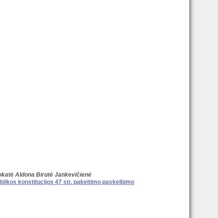
katė Aldona Birutė Jankevičien
ė
kos konstitucijos 47 str. pakeitimo paskelbimo