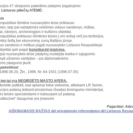
ucijos 47 straipsnio pakeitimo įstatymo įsigaliojimo:
Iš Lietuvos piliečių ATĖMĖ:
nis
espublikai išimtine nuosavybės teise priklauso:
ės, taip pat valstybinės reikšmės vidaus vandenys, miškai,
ai, istorijos, archeologijos ir kultūros objektai.
spublikai priklauso išimtinės teisės į oro erdvę virš jos teritorijos,
ntinį šelfą bei ekonominę zoną Baltijos jūroje.
us vandenis ir miškus įsigyti nuosavybėn Lietuvos Respublikoje
ubjektai gali pagal
konstitucinį įstatymą.
pai nuosavybės teise įstatymų nustatyta tvarka ir sąlygomis
usyti užsienio valstybei – jos diplomatinėms
ėms įstaigoms įkurti.
 pakeitimai:
 1996.06.20, Žin., 1996, Nr. 64-1501 (1996.07.05)
, jog tai yra NEGIRDĖTO MASTO AFERA.
tumėte patikėti, kad aplamai tokie veiksmai, atliekami LR Seime,
ucijos pataisų teikiant privalomas išvadas teisingumo ministerijai,
ės teisės specialistams ir balsuojant už pataisą
stitucinei“ daugumai yra įmanomi.
Pagarbiai:
Advo
AIŠKINAMASIS RAŠTAS dėl privalomojo referendumo dėl Lietuvos Respubli