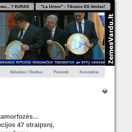
as... ? EURAS
"La Union" - Tikrasis ES Veidas!
Sklaidai / Darbui
Paremti
Kontaktai
tamorfozės...
cijos 47 straipsnį,