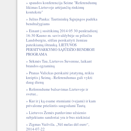
spaudos konferencija Seime "Referendumų
likimas Lietuvoje artėjančių rinkimų
kontekste"
Julius Panka: Tautininkų Sąjujngos padėka
bendražygiams
Einant į susitikimą 2014 05 30 penktadienį
16-30 Kauno m. savivaldybėje su piliečiu
Landsbergiu, siūlau perskaityti žemiau
pateikiamą ištrauką. LIETUVOS
PERSITVARKYMO SĄJŪDŽIO BENDROJI
PROGRAMA
Sėkmės Tau, Lietuvos Suverene, laikant
brandos egzaminą
Pranas Valickas perskaitė įstatymą, reikia
kreiptis į Seimą - Referendumas gali vykti
daug dienų
Referendume balsavimas Lietuvoje ir
svetur...
Kur ir į ką esame stumiami (vejami) ir kam
privalome priešintis saugodami Tautą
Lietuvos Žemės pardavimo užsienio
subjektams sandoriai yra ir bus niekiniai
Zigmas Vaišvila. „Vėl melas dėl euro“,
2014-07-22