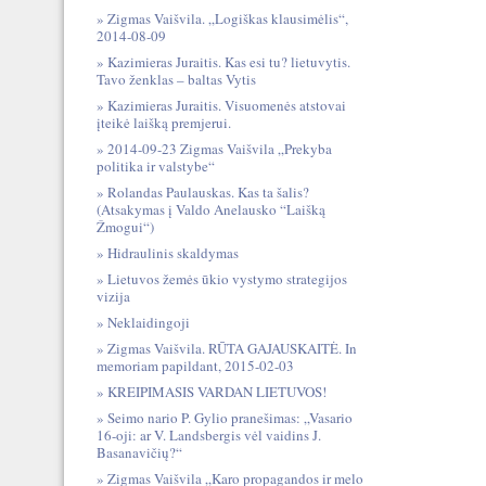
Zigmas Vaišvila. „Logiškas klausimėlis“,
2014-08-09
Kazimieras Juraitis. Kas esi tu? lietuvytis.
Tavo ženklas – baltas Vytis
Kazimieras Juraitis. Visuomenės atstovai
įteikė laišką premjerui.
2014-09-23 Zigmas Vaišvila „Prekyba
politika ir valstybe“
Rolandas Paulauskas. Kas ta šalis?
(Atsakymas į Valdo Anelausko “Laišką
Žmogui“)
Hidraulinis skaldymas
Lietuvos žemės ūkio vystymo strategijos
vizija
Neklaidingoji
Zigmas Vaišvila. RŪTA GAJAUSKAITĖ. In
memoriam papildant, 2015-02-03
KREIPIMASIS VARDAN LIETUVOS!
Seimo nario P. Gylio pranešimas: „Vasario
16-oji: ar V. Landsbergis vėl vaidins J.
Basanavičių?“
Zigmas Vaišvila „Karo propagandos ir melo