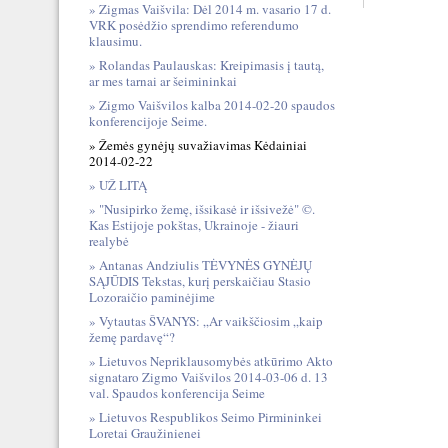
Zigmas Vaišvila: Dėl 2014 m. vasario 17 d.
VRK posėdžio sprendimo referendumo
klausimu.
Rolandas Paulauskas: Kreipimasis į tautą,
ar mes tarnai ar šeimininkai
Zigmo Vaišvilos kalba 2014-02-20 spaudos
konferencijoje Seime.
Žemės gynėjų suvažiavimas Kėdainiai
2014-02-22
UŽ LITĄ
"Nusipirko žemę, išsikasė ir išsivežė" ©.
Kas Estijoje pokštas, Ukrainoje - žiauri
realybė
Antanas Andziulis TĖVYNĖS GYNĖJŲ
SĄJŪDIS Tekstas, kurį perskaičiau Stasio
Lozoraičio paminėjime
Vytautas ŠVANYS: „Ar vaikščiosim „kaip
žemę pardavę“?
Lietuvos Nepriklausomybės atkūrimo Akto
signataro Zigmo Vaišvilos 2014-03-06 d. 13
val. Spaudos konferencija Seime
Lietuvos Respublikos Seimo Pirmininkei
Loretai Graužinienei