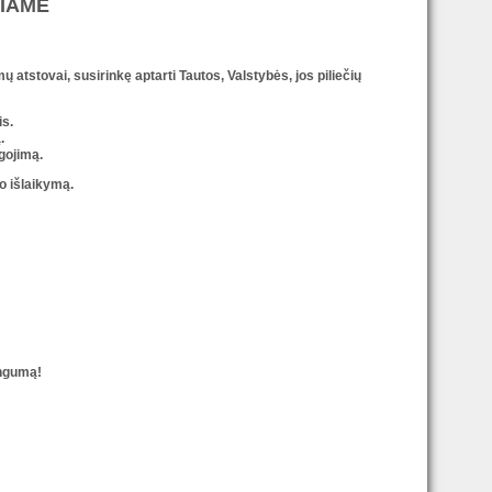
ČIAME
mų atstovai, susirinkę aptarti Tautos, Valstybės, jos piliečių
is.
.
ugojimą.
o išlaikymą.
ingumą!