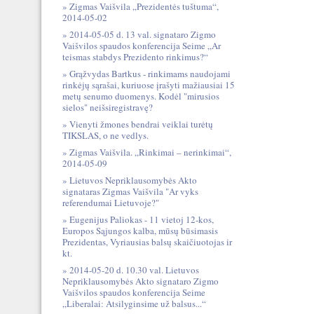
Zigmas Vaišvila „Prezidentės tuštuma“,
2014-05-02
2014-05-05 d. 13 val. signataro Zigmo
Vaišvilos spaudos konferencija Seime „Ar
teismas stabdys Prezidento rinkimus?“
Grąžvydas Bartkus - rinkimams naudojami
rinkėjų sąrašai, kuriuose įrašyti mažiausiai 15
metų senumo duomenys. Kodėl "mirusios
sielos" neišsiregistravę?
Vienyti žmones bendrai veiklai turėtų
TIKSLAS, o ne vedlys.
Zigmas Vaišvila. „Rinkimai – nerinkimai“,
2014-05-09
Lietuvos Nepriklausomybės Akto
signataras Zigmas Vaišvila "Ar vyks
referendumai Lietuvoje?"
Eugenijus Paliokas - 11 vietoj 12-kos,
Europos Sąjungos kalba, mūsų būsimasis
Prezidentas, Vyriausias balsų skaičiuotojas ir
kt.
2014-05-20 d. 10.30 val. Lietuvos
Nepriklausomybės Akto signataro Zigmo
Vaišvilos spaudos konferencija Seime
„Liberalai: Atsilyginsime už balsus...“