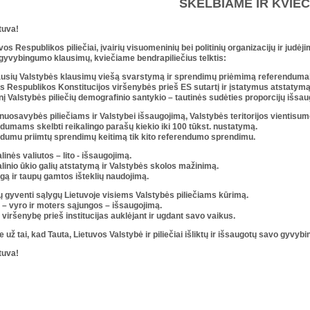
SKELBIAME IR KVIE
tuva!
os Respublikos piliečiai, įvairių visuomeninių bei politinių organizacijų ir judėji
r gyvybingumo klausimų, kviečiame bendrapiliečius telktis:
ausių Valstybės klausimų viešą svarstymą ir sprendimų priėmimą referenduma
s Respublikos Konstitucijos viršenybės prieš ES sutartį ir įstatymus atstatymą
nį Valstybės piliečių demografinio santykio – tautinės sudėties proporcijų išsa
uosavybės piliečiams ir Valstybei išsaugojimą, Valstybės teritorijos vientisum
dumams skelbti reikalingo parašų kiekio iki 100 tūkst. nustatymą.
ndumu priimtų sprendimų keitimą tik kito referendumo sprendimu.
linės valiutos – lito - išsaugojimą.
linio ūkio galių atstatymą ir Valstybės skolos mažinimą.
gą ir taupų gamtos išteklių naudojimą.
 gyventi sąlygų Lietuvoje visiems Valstybės piliečiams kūrimą.
– vyro ir moters sąjungos – išsaugojimą.
viršenybę prieš institucijas auklėjant ir ugdant savo vaikus.
už tai, kad Tauta, Lietuvos Valstybė ir piliečiai išliktų ir išsaugotų savo gyvyb
tuva!