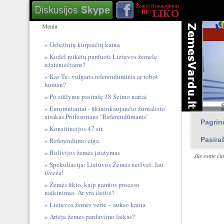
Meniu
Geležinių kurpaičių kaina
Kodėl reikėtų parduoti Lietuvos žemelę
užsieniečiams?
Kas Tu: vulgari​s referendum​inis ar robot
human?
Po siūlymu pasirašę 38 Seimo nariai
Euromutantai - ūkininkaujančio žurnalisto
atsakas Profesoriaus "Referendūmams"
Pagrin
Konstitucijos 47 str.
Pasira
Referendumo eiga
Bolivijos žemės įstatymas
Jūs esate či
Spekuliacija: Lietuvos Žemės neišveš. Jau
išveža!
Žemės ūkio, kaip gamtos proceso
naikinimas. Ar yra išeitis?
Lietuvos žemės vertė – aukso kaina
Artėja žemės pardavimo laikas?