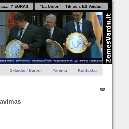
as... ? EURAS
"La Union" - Tikrasis ES Veidas!
Sklaidai / Darbui
Paremti
Kontaktai
iavimas