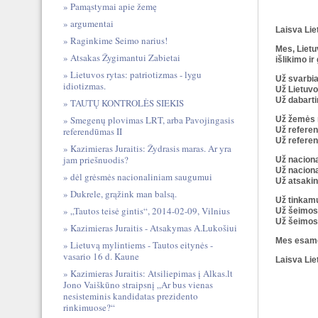
Pamąstymai apie žemę
argumentai
Laisva Lie
Raginkime Seimo narius!
Mes, Lietuv
Atsakas Žygimantui Zabietai
išlikimo i
Lietuvos rytas: patriotizmas - lygu
Už svarbi
idiotizmas.
Už Lietuvo
Už dabarti
TAUTŲ KONTROLĖS SIEKIS
Smegenų plovimas LRT, arba Pavojingasis
Už žemės n
Už referen
referendūmas II
Už refere
Kazimieras Juraitis: Žydrasis maras. Ar yra
jam priešnuodis?
Už naciona
Už naciona
dėl grėsmės nacionaliniam saugumui
Už atsakin
Dukrele, grąžink man balsą.
Už tinkamų
„Tautos teisė gintis“, 2014-02-09, Vilnius
Už šeimos 
Už šeimos 
Kazimieras Juraitis - Atsakymas A.Lukošiui
Mes esame 
Lietuvą mylintiems - Tautos eitynės -
vasario 16 d. Kaune
Laisva Lie
Kazimieras Juraitis: Atsiliepimas į Alkas.lt
Jono Vaiškūno straipsnį „Ar bus vienas
nesisteminis kandidatas prezidento
rinkimuose?“