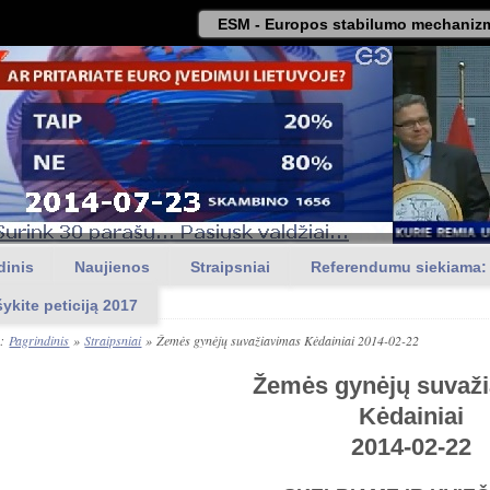
ESM - Europos stabilumo mechanizm
dinis
Naujienos
Straipsniai
Referendumu siekiama:
šykite peticiją 2017
a:
Pagrindinis
»
Straipsniai
»
Žemės gynėjų suvažiavimas Kėdainiai 2014-02-22
Žemės gynėjų suvaž
Kėdainiai
2014-02-22