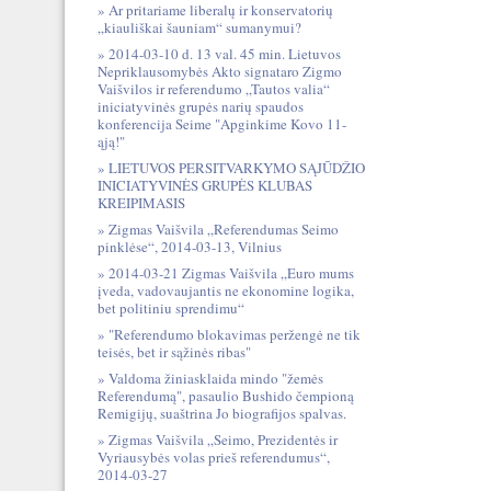
Ar pritariame liberalų ir konservatorių
„kiauliškai šauniam“ sumanymui?
2014-03-10 d. 13 val. 45 min. Lietuvos
Nepriklausomybės Akto signataro Zigmo
Vaišvilos ir referendumo „Tautos valia“
iniciatyvinės grupės narių spaudos
konferencija Seime "Apginkime Kovo 11-
ąją!"
LIETUVOS PERSITVARKYMO SĄJŪDŽIO
INICIATYVINĖS GRUPĖS KLUBAS
KREIPIMASIS
Zigmas Vaišvila „Referendumas Seimo
pinklėse“, 2014-03-13, Vilnius
2014-03-21 Zigmas Vaišvila „Euro mums
įveda, vadovaujantis ne ekonomine logika,
bet politiniu sprendimu“
"Referendumo blokavimas peržengė ne tik
teisės, bet ir sąžinės ribas"
Valdoma žiniasklaida mindo "žemės
Referendumą", pasaulio Bushido čempioną
Remigijų, suaštrina Jo biografijos spalvas.
Zigmas Vaišvila „Seimo, Prezidentės ir
Vyriausybės volas prieš referendumus“,
2014-03-27