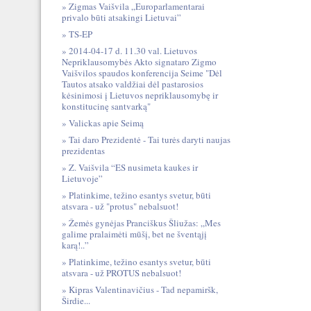
Zigmas Vaišvila „Europarlamentarai
privalo būti atsakingi Lietuvai”
TS-EP
2014-04-17 d. 11.30 val. Lietuvos
Nepriklausomybės Akto signataro Zigmo
Vaišvilos spaudos konferencija Seime "Dėl
Tautos atsako valdžiai dėl pastarosios
kėsinimosi į Lietuvos nepriklausomybę ir
konstitucinę santvarką"
Valickas apie Seimą
Tai daro Prezidentė - Tai turės daryti naujas
prezidentas
Z. Vaišvila “ES nusimeta kaukes ir
Lietuvoje”
Platinkime, težino esantys svetur, būti
atsvara - už "protus" nebalsuot!
Žemės gynėjas Pranciškus Šliužas: „Mes
galime pralaimėti mūšį, bet ne šventąjį
karą!..”
Platinkime, težino esantys svetur, būti
atsvara - už PROTUS nebalsuot!
Kipras Valentinavičius - Tad nepamiršk,
Širdie...