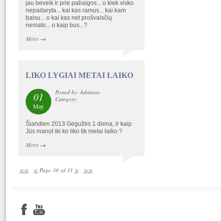
jau beveik ir prie pabaigos... o kiek visko
nepadaryta... kai kas ramus... kai kam
baisu... o kai kas net prošvaisčių
nemato... o kaip bus...?
More
→
LIKO LYGIAI METAI LAIKO
Posted by: Adminas
01
Category:
May
Šiandien 2013 Gegužės 1 diena, ir kaip
Jūs manot iki ko liko tik metai laiko ?
More
→
<<
<
>
>>
Page 30 of 31