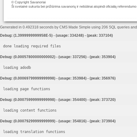
© Copyright Savanoriai
Ši svetainė sukurta bei prižiūrima savanorių ir nebūtinai atspindi oficialią referendumo
Generated in 0.492318 seconds by CMS Made Simple using 206 SQL queries an
Debug: (1.3999999999958E-5) - (usage: 334248) - (peak: 337104)
done loading required files
Debug: (0.00057800000000002) - (usage: 337256) - (peak: 353904)
loading adodb
Debug: (0.00069799999999998) - (usage: 353984) - (peak: 356976)
loading page functions
Debug: (0.00075999999999998) - (usage: 354400) - (peak: 373720)
loading content functions
Debug: (0.00079299999999999) - (usage: 354816) - (peak: 373904)
loading translation functions