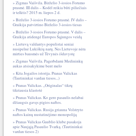
Zigmas Vaišvila. Birželio 3-iosios Forumo
prasmė. III dalis – Kodėl reikia būti piliečiais
ir telktis? 2015 m. liepos 2 d.
Birželio 3-iosios Forumo prasmė. IV dalis –
Graikija patvirtino Birželio 3-iosios tiesas
Birželio 3-iosios Forumo prasmė. V dalis –
Graikija atidengė Europos Sąjungos veidą
Lietuvą valdantys populistai seniai
nusipelnė Lukiškių narų. Nes Lietuvoje nėra
mirties bausmės už Tėvynės išdavystę
Zigmas Vaišvila. Pagerbdami Medininkų
aukas atsisakykime bent melo
Kita Jogailos istorija. Pranas Valickas
(Tautininkai vardan tiesos...)
Pranas Valickas. „Originalas“ tikrų
tikriausia klastotė
Pranas Valickas. Ko gero pasaulis nelabai
džiaugsis gavęs pigios naftos.
Pranas Valickas. Rusija griauna Volstryto
naftos kainų nustatinėjimo monopoliją
Pranas Valickas Gaublio klube pasakoja
apie Naująją Pasaulio Tvarką. (Tautininkai
vardan tiesos 2)