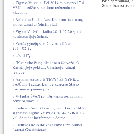
tokie sprendimai, k
Zigmas Vaišvila: Dėl 2014 m. vasario 17 d.
Seimo komisijos, tu
VRK posėdžio sprendimo referendumo
klausimu.
Rolandas Paulauskas: Kreipimasis į tautą,
ar mes tarnai ar šeimininkai
Zigmo Vaišvilos kalba 2014-02-20 spaudos
konferencijoje Seime.
Žemės gynėjų suvažiavimas Kėdainiai
2014-02-22
UŽ LITĄ
"Nusipirko žemę, išsikasė ir išsivežė" ©.
Kas Estijoje pokštas, Ukrainoje - žiauri
realybė
Antanas Andziulis TĖVYNĖS GYNĖJŲ
SĄJŪDIS Tekstas, kurį perskaičiau Stasio
Lozoraičio paminėjime
Vytautas ŠVANYS: „Ar vaikščiosim „kaip
žemę pardavę“?
Lietuvos Nepriklausomybės atkūrimo Akto
signataro Zigmo Vaišvilos 2014-03-06 d. 13
val. Spaudos konferencija Seime
Lietuvos Respublikos Seimo Pirmininkei
Loretai Graužinienei