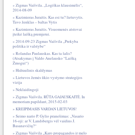
Zigmas Vaišvila. „Logiškas klausimėlis“,
2014-08-09
Kazimieras Juraitis. Kas esi tu? lietuvytis.
Tavo ženklas – baltas Vytis
Kazimieras Juraitis. Visuomenės atstovai
įteikė laišką premjerui.
2014-09-23 Zigmas Vaišvila „Prekyba
politika ir valstybe“
Rolandas Paulauskas. Kas ta šalis?
(Atsakymas į Valdo Anelausko “Laišką
Žmogui“)
Hidraulinis skaldymas
Lietuvos žemės ūkio vystymo strategijos
vizija
Neklaidingoji
Zigmas Vaišvila. RŪTA GAJAUSKAITĖ. In
memoriam papildant, 2015-02-03
KREIPIMASIS VARDAN LIETUVOS!
Seimo nario P. Gylio pranešimas: „Vasario
16-oji: ar V. Landsbergis vėl vaidins J.
Basanavičių?“
Zigmas Vaišvila „Karo propagandos ir melo