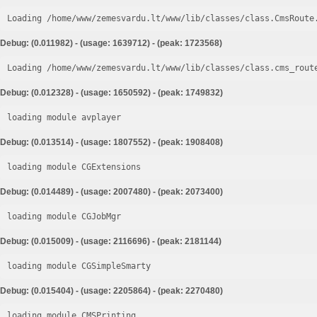
Loading /home/www/zemesvardu.lt/www/lib/classes/class.CmsRoute
Debug: (0.011982) - (usage: 1639712) - (peak: 1723568)
Loading /home/www/zemesvardu.lt/www/lib/classes/class.cms_rout
Debug: (0.012328) - (usage: 1650592) - (peak: 1749832)
loading module avplayer
Debug: (0.013514) - (usage: 1807552) - (peak: 1908408)
loading module CGExtensions
Debug: (0.014489) - (usage: 2007480) - (peak: 2073400)
loading module CGJobMgr
Debug: (0.015009) - (usage: 2116696) - (peak: 2181144)
loading module CGSimpleSmarty
Debug: (0.015404) - (usage: 2205864) - (peak: 2270480)
loading module CMSPrinting