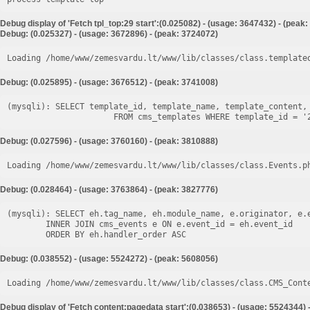
Debug display of 'Fetch tpl_top:29 start':(0.025082) - (usage: 3647432) - (peak
Debug: (0.025327) - (usage: 3672896) - (peak: 3724072)
Loading /home/www/zemesvardu.lt/www/lib/classes/class.template
Debug: (0.025895) - (usage: 3676512) - (peak: 3741008)
(mysqli): SELECT template_id, template_name, template_content, 
Debug: (0.027596) - (usage: 3760160) - (peak: 3810888)
Loading /home/www/zemesvardu.lt/www/lib/classes/class.Events.p
Debug: (0.028464) - (usage: 3763864) - (peak: 3827776)
(mysqli): SELECT eh.tag_name, eh.module_name, e.originator, e.e
        INNER JOIN cms_events e ON e.event_id = eh.event_id

Debug: (0.038552) - (usage: 5524272) - (peak: 5608056)
Loading /home/www/zemesvardu.lt/www/lib/classes/class.CMS_Cont
Debug display of 'Fetch content:pagedata start':(0.038653) - (usage: 5524344) 