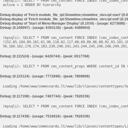
(mysqli): SELECT * FROM cms_content FORCE INDEX (cms_index_con
Debug display of 'Fetch module_file_tpl:Showtime;showtime_nivo.tpl start':(0.
Debug display of 'Fetch module_file_tpl:Showtime;showtime_nivo.tpl end':(0.10
Debug display of 'Start of Menu Manager Display':(0.1034) - (usage: 6273688) 
Debug: (0.108097) - (usage: 6304136) - (peak: 6488904)
(mysqli): SELECT * FROM cms_content FORCE INDEX (cms_index_cont
(152,65,104,89,161,61,96,110,62,117,60,69,80,86,88,92,93,101,1
Debug: (0.111524) - (usage: 6426744) - (peak: 6517768)
Debug: (0.115124) - (usage: 7772696) - (peak: 7809808)
Loading /home/www/zemesvardu.lt/www/lib/classes/contenttypes/S
Debug: (0.117198) - (usage: 7407744) - (peak: 7928336)
Debug: (0.117438) - (usage: 7516816) - (peak: 7928336)
Loading /home/www/zemesvardu.lt/www/lib/classes/contenttypes/L