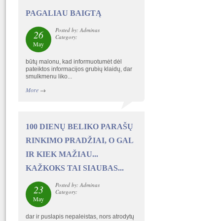
PAGALIAU BAIGTĄ
Posted by: Adminas
26
Category:
May
būtų malonu, kad informuotumėt dėl
pateiktos informacijos grubių klaidų, dar
smulkmenu liko...
More
→
100 DIENŲ BELIKO PARAŠŲ
RINKIMO PRADŽIAI, O GAL
IR KIEK MAŽIAU...
KAŽKOKS TAI SIAUBAS...
Posted by: Adminas
23
Category:
May
dar ir puslapis nepaleistas, nors atrodytų