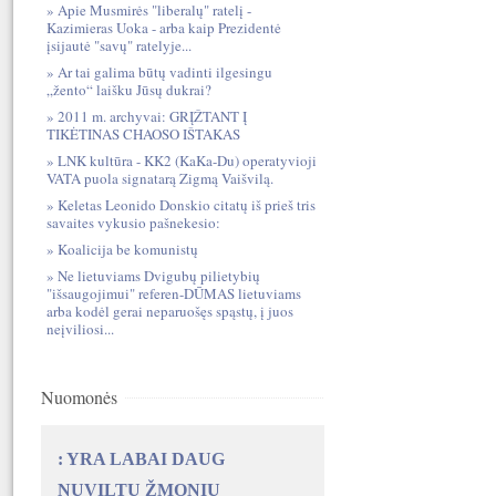
Apie Musmirės "liberalų" ratelį -
Kazimieras Uoka - arba kaip Prezidentė
įsijautė "savų" ratelyje...
Ar tai galima būtų vadinti ilgesingu
„žento“ laišku Jūsų dukrai?
2011 m. archyvai: GRĮŽTANT Į
TIKĖTINAS CHAOSO IŠTAKAS
LNK kultūra - KK2 (KaKa-Du) operatyvioji
VATA puola signatarą Zigmą Vaišvilą.
Keletas Leonido Donskio citatų iš prieš tris
savaites vykusio pašnekesio:
Koalicija be komunistų
Ne lietuviams Dvigubų pilietybių
"išsaugojimui" referen-DŪMAS lietuviams
arba kodėl gerai neparuošęs spąstų, į juos
neįviliosi...
Nuomonės
: YRA LABAI DAUG
NUVILTŲ ŽMONIŲ