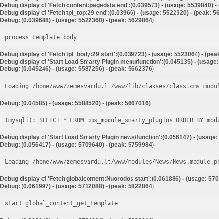
Debug display of 'Fetch content:pagedata end':(0.039573) - (usage: 5539840) -
Debug display of 'Fetch tpl_top:29 end':(0.03966) - (usage: 5522320) - (peak: 
Debug: (0.039688) - (usage: 5522360) - (peak: 5629864)
process template body
Debug display of 'Fetch tpl_body:29 start':(0.039723) - (usage: 5523064) - (pe
Debug display of 'Start Load Smarty Plugin menu/function':(0.045135) - (usage
Debug: (0.045246) - (usage: 5587256) - (peak: 5662376)
Loading /home/www/zemesvardu.lt/www/lib/classes/class.cms_modu
Debug: (0.04585) - (usage: 5588520) - (peak: 5667016)
Debug display of 'Start Load Smarty Plugin news/function':(0.056147) - (usage:
Debug: (0.056417) - (usage: 5709640) - (peak: 5759984)
Loading /home/www/zemesvardu.lt/www/modules/News/News.module.p
Debug display of 'Fetch globalcontent:Nuorodos start':(0.061886) - (usage: 57
Debug: (0.061997) - (usage: 5712088) - (peak: 5822864)
start global_content_get_template