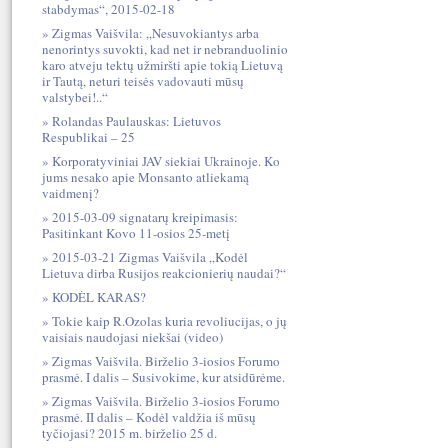
stabdymas“, 2015-02-18
Zigmas Vaišvila: „Nesuvokiantys arba
nenorintys suvokti, kad net ir nebranduolinio
karo atveju tektų užmiršti apie tokią Lietuvą
ir Tautą, neturi teisės vadovauti mūsų
valstybei!..“
Rolandas Paulauskas: Lietuvos
Respublikai – 25
Korporatyviniai JAV siekiai Ukrainoje. Ko
jums nesako apie Monsanto atliekamą
vaidmenį?
2015-03-09 signatarų kreipimasis:
Pasitinkant Kovo 11-osios 25-metį
2015-03-21 Zigmas Vaišvila „Kodėl
Lietuva dirba Rusijos reakcionierių naudai?“
KODĖL KARAS?
Tokie kaip R.Ozolas kuria revoliucijas, o jų
vaisiais naudojasi niekšai (video)
Zigmas Vaišvila. Birželio 3-iosios Forumo
prasmė. I dalis – Susivokime, kur atsidūrėme.
Zigmas Vaišvila. Birželio 3-iosios Forumo
prasmė. II dalis – Kodėl valdžia iš mūsų
tyčiojasi? 2015 m. birželio 25 d.