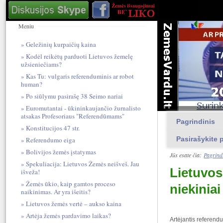
Meniu
Geležinių kurpaičių kaina
Kodėl reikėtų parduoti Lietuvos žemelę
užsieniečiams?
Kas Tu: vulgari​s referendum​inis ar robot
human?
Po siūlymu pasirašę 38 Seimo nariai
Euromutantai - ūkininkaujančio žurnalisto
atsakas Profesoriaus "Referendūmams"
Pagrindinis
Konstitucijos 47 str.
Pasirašykite p
Referendumo eiga
Bolivijos žemės įstatymas
Jūs esate čia:
Pagrind
Spekuliacija: Lietuvos Žemės neišveš. Jau
Lietuvos
išveža!
Žemės ūkio, kaip gamtos proceso
niekiniai
naikinimas. Ar yra išeitis?
Lietuvos žemės vertė – aukso kaina
Artėja žemės pardavimo laikas?
Artėjantis referend