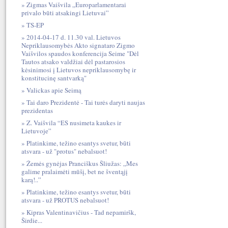
Zigmas Vaišvila „Europarlamentarai
privalo būti atsakingi Lietuvai”
TS-EP
2014-04-17 d. 11.30 val. Lietuvos
Nepriklausomybės Akto signataro Zigmo
Vaišvilos spaudos konferencija Seime "Dėl
Tautos atsako valdžiai dėl pastarosios
kėsinimosi į Lietuvos nepriklausomybę ir
konstitucinę santvarką"
Valickas apie Seimą
Tai daro Prezidentė - Tai turės daryti naujas
prezidentas
Z. Vaišvila “ES nusimeta kaukes ir
Lietuvoje”
Platinkime, težino esantys svetur, būti
atsvara - už "protus" nebalsuot!
Žemės gynėjas Pranciškus Šliužas: „Mes
galime pralaimėti mūšį, bet ne šventąjį
karą!..”
Platinkime, težino esantys svetur, būti
atsvara - už PROTUS nebalsuot!
Kipras Valentinavičius - Tad nepamiršk,
Širdie...