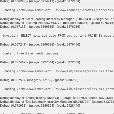
Debug: (0.066295) - (usage: 5814712) - (peak: 5872160)
Loading /home/www/zemesvardu.lt/www/modules/Showtime/lib/class
Debug display of 'Start Loading Hierarchy Manager':(0.066343) - (usage: 58077
Debug display of 'starting tree':(0.066377) - (usage: 5808336) - (peak: 5876216
Debug: (0.067135) - (usage: 5809816) - (peak: 5876216)
Debug: (0.067247) - (usage: 5809336) - (peak: 5876456)
Content tree file needs loading
Debug: (0.067467) - (usage: 5927544) - (peak: 5972088)
Loading /home/www/zemesvardu.lt/www/lib/classes/class.cms_tree
Debug: (0.06751) - (usage: 5932152) - (peak: 5988760)
Loading /home/www/zemesvardu.lt/www/lib/classes/class.cms_cont
Debug display of 'ending tree':(0.068694) - (usage: 6183792) - (peak: 6428440)
Debug display of 'End Loading Hierarchy Manager':(0.068724) - (usage: 613772
Debug: (0.071032) - (usage: 6146368) - (peak: 6428440)