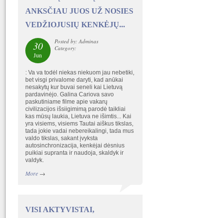
ANKSČIAU JUOS UŽ NOSIES
VEDŽIOJUSIŲ KENKĖJŲ...
Posted by: Adminas
30
Category:
Jun
: Va va todėl niekas niekuom jau nebetiki,
bet visgi privalome daryti, kad anūkai
nesakytų kur buvai seneli kai Lietuvą
pardavinėjo. Galina Cariova savo
paskutiniame filme apie vakarų
civilizacijos išsiigimimą parodė taikliai
kas mūsų laukia, Lietuva ne išimtis... Kai
yra visiems, visiems Tautai aiškus tikslas,
tada jokie vadai nebereikalingi, tada mus
valdo tikslas, sakant įvyksta
autosinchronizacija, kenkėjai dėsnius
puikiai supranta ir naudoja, skaldyk ir
valdyk.
More
→
VISI AKTYVISTAI,