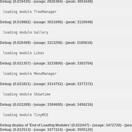
Debug: (0.019435) - (usage: 2926384) - (peak: 3051648)
loading module TreeManager
Debug: (0.019882) - (usage: 3021696) - (peak: 3120048)
loading module Gallery
Debug: (0.020499) - (usage: 3113256) - (peak: 3185616)
loading module Likes
Debug: (0.021357) - (usage: 3233800) - (peak: 3303704)
loading module MenuManager
Debug: (0.021821) - (usage: 3314752) - (peak: 3377272)
loading module Showtime
Debug: (0.022289) - (usage: 3394600) - (peak: 3456216)
loading module TinyMCE
Debug display of 'End of Loading Modules':(0.022447) - (usage: 3472720) - (pe
Debug: (0.022513) - (usage: 3477224) - (peak: 3555120)