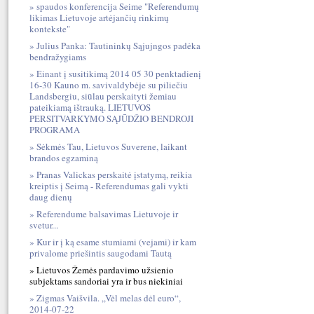
spaudos konferencija Seime "Referendumų
likimas Lietuvoje artėjančių rinkimų
kontekste"
Julius Panka: Tautininkų Sąjujngos padėka
bendražygiams
Einant į susitikimą 2014 05 30 penktadienį
16-30 Kauno m. savivaldybėje su piliečiu
Landsbergiu, siūlau perskaityti žemiau
pateikiamą ištrauką. LIETUVOS
PERSITVARKYMO SĄJŪDŽIO BENDROJI
PROGRAMA
Sėkmės Tau, Lietuvos Suverene, laikant
brandos egzaminą
Pranas Valickas perskaitė įstatymą, reikia
kreiptis į Seimą - Referendumas gali vykti
daug dienų
Referendume balsavimas Lietuvoje ir
svetur...
Kur ir į ką esame stumiami (vejami) ir kam
privalome priešintis saugodami Tautą
Lietuvos Žemės pardavimo užsienio
subjektams sandoriai yra ir bus niekiniai
Zigmas Vaišvila. „Vėl melas dėl euro“,
2014-07-22