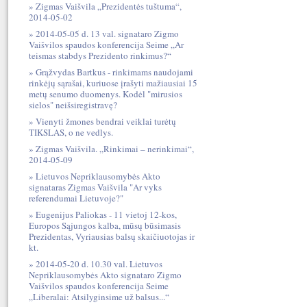
Zigmas Vaišvila „Prezidentės tuštuma“,
2014-05-02
2014-05-05 d. 13 val. signataro Zigmo
Vaišvilos spaudos konferencija Seime „Ar
teismas stabdys Prezidento rinkimus?“
Grąžvydas Bartkus - rinkimams naudojami
rinkėjų sąrašai, kuriuose įrašyti mažiausiai 15
metų senumo duomenys. Kodėl "mirusios
sielos" neišsiregistravę?
Vienyti žmones bendrai veiklai turėtų
TIKSLAS, o ne vedlys.
Zigmas Vaišvila. „Rinkimai – nerinkimai“,
2014-05-09
Lietuvos Nepriklausomybės Akto
signataras Zigmas Vaišvila "Ar vyks
referendumai Lietuvoje?"
Eugenijus Paliokas - 11 vietoj 12-kos,
Europos Sąjungos kalba, mūsų būsimasis
Prezidentas, Vyriausias balsų skaičiuotojas ir
kt.
2014-05-20 d. 10.30 val. Lietuvos
Nepriklausomybės Akto signataro Zigmo
Vaišvilos spaudos konferencija Seime
„Liberalai: Atsilyginsime už balsus...“