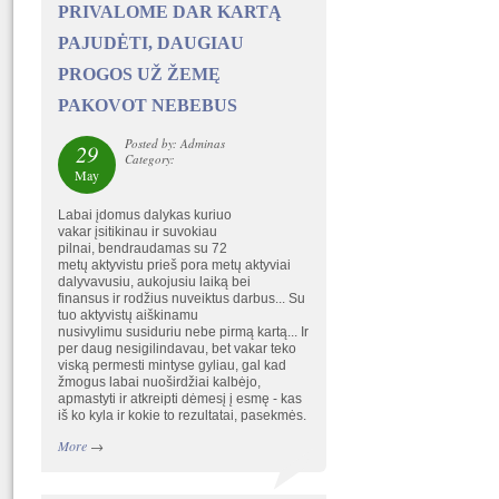
PRIVALOME DAR KARTĄ
PAJUDĖTI, DAUGIAU
PROGOS UŽ ŽEMĘ
PAKOVOT NEBEBUS
Posted by: Adminas
29
Category:
May
Labai įdomus dalykas kuriuo
vakar įsitikinau ir suvokiau
pilnai, bendraudamas su 72
metų aktyvistu prieš pora metų aktyviai
dalyvavusiu, aukojusiu laiką bei
finansus ir rodžius nuveiktus darbus... Su
tuo aktyvistų aiškinamu
nusivylimu susiduriu nebe pirmą kartą... Ir
per daug nesigilindavau, bet vakar teko
viską permesti mintyse gyliau, gal kad
žmogus labai nuoširdžiai kalbėjo,
apmastyti ir atkreipti dėmesį į esmę - kas
iš ko kyla ir kokie to rezultatai, pasekmės.
More
→