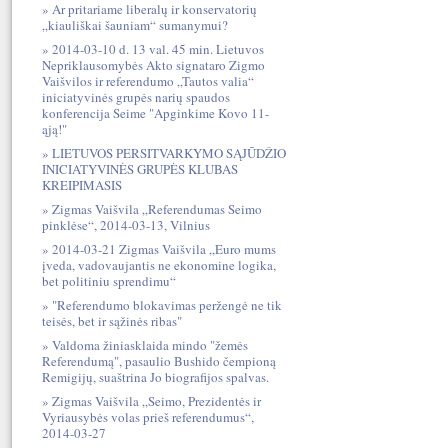
Ar pritariame liberalų ir konservatorių
„kiauliškai šauniam“ sumanymui?
2014-03-10 d. 13 val. 45 min. Lietuvos
Nepriklausomybės Akto signataro Zigmo
Vaišvilos ir referendumo „Tautos valia“
iniciatyvinės grupės narių spaudos
konferencija Seime "Apginkime Kovo 11-
ąją!"
LIETUVOS PERSITVARKYMO SĄJŪDŽIO
INICIATYVINĖS GRUPĖS KLUBAS
KREIPIMASIS
Zigmas Vaišvila „Referendumas Seimo
pinklėse“, 2014-03-13, Vilnius
2014-03-21 Zigmas Vaišvila „Euro mums
įveda, vadovaujantis ne ekonomine logika,
bet politiniu sprendimu“
"Referendumo blokavimas peržengė ne tik
teisės, bet ir sąžinės ribas"
Valdoma žiniasklaida mindo "žemės
Referendumą", pasaulio Bushido čempioną
Remigijų, suaštrina Jo biografijos spalvas.
Zigmas Vaišvila „Seimo, Prezidentės ir
Vyriausybės volas prieš referendumus“,
2014-03-27