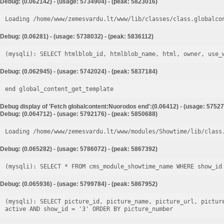
Debug: (0.062142) - (usage: 5734904) - (peak: 5823016)
Loading /home/www/zemesvardu.lt/www/lib/classes/class.globalco
Debug: (0.06281) - (usage: 5738032) - (peak: 5836112)
Debug: (0.062945) - (usage: 5742024) - (peak: 5837184)
end global_content_get_template
Debug display of 'Fetch globalcontent:Nuorodos end':(0.06412) - (usage: 57527
Debug: (0.064712) - (usage: 5792176) - (peak: 5850688)
Loading /home/www/zemesvardu.lt/www/modules/Showtime/lib/class
Debug: (0.065282) - (usage: 5786072) - (peak: 5867392)
Debug: (0.065936) - (usage: 5799784) - (peak: 5867952)
(mysqli): SELECT picture_id, picture_name, picture_url, pictur