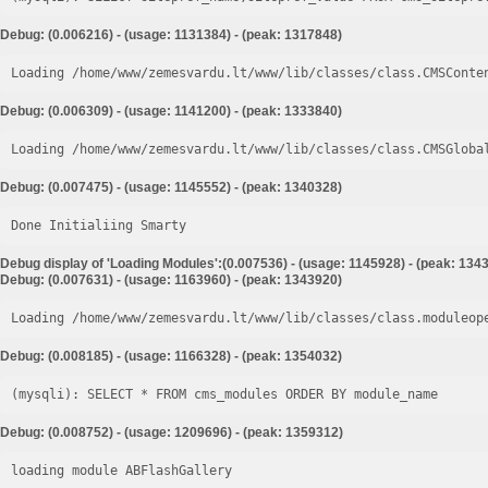
Debug: (0.006216) - (usage: 1131384) - (peak: 1317848)
Loading /home/www/zemesvardu.lt/www/lib/classes/class.CMSConte
Debug: (0.006309) - (usage: 1141200) - (peak: 1333840)
Loading /home/www/zemesvardu.lt/www/lib/classes/class.CMSGloba
Debug: (0.007475) - (usage: 1145552) - (peak: 1340328)
Done Initialiing Smarty
Debug display of 'Loading Modules':(0.007536) - (usage: 1145928) - (peak: 134
Debug: (0.007631) - (usage: 1163960) - (peak: 1343920)
Loading /home/www/zemesvardu.lt/www/lib/classes/class.moduleop
Debug: (0.008185) - (usage: 1166328) - (peak: 1354032)
Debug: (0.008752) - (usage: 1209696) - (peak: 1359312)
loading module ABFlashGallery