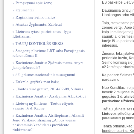
Pamąstymai apie žemę
ES paskelbė Lietuvos
argumentai
Daugiausia ginčų ir
Honkongas arba Alia
Raginkime Seimo narius!
Taip, mes esame pri
Atsakas Žygimantui Zabietai
žemės vertę. Apie t
Lietuvos rytas: patriotizmas - lygu
kaip į nekilnojamąjį
idiotizmas.
saugikliai grėsmės 
turėjo iš ko pasimo
TAUTŲ KONTROLĖS SIEKIS
interesus.
Smegenų plovimas LRT, arba Pavojingasis
Žinoma, toks įstaty
referendūmas II
perlenkta lazda, Ko
Kazimieras Juraitis: Žydrasis maras. Ar yra
Seimo komisiją šio Į
jam priešnuodis?
už žemės pardavimą 
dėl grėsmės nacionaliniam saugumui
Ką padarė Seimas 
pardavimo.
Dukrele, grąžink man balsą.
Nuo Konstitucinio įs
„Tautos teisė gintis“, 2014-02-09, Vilnius
beveik 2 milijonai h
Kazimieras Juraitis - Atsakymas A.Lukošiui
gegužės 1 d. atsiv
pardavimo užsienio
Lietuvą mylintiems - Tautos eitynės -
vasario 16 d. Kaune
Tačiau „Iš neteisės n
Lietuvos piliečių 
Kazimieras Juraitis: Atsiliepimas į Alkas.lt
pareikalauti jų rinkė
Jono Vaiškūno straipsnį „Ar bus vienas
nesisteminis kandidatas prezidento
Tenka priminti, kad 
rinkimuose?“
bendro neturi su Ko