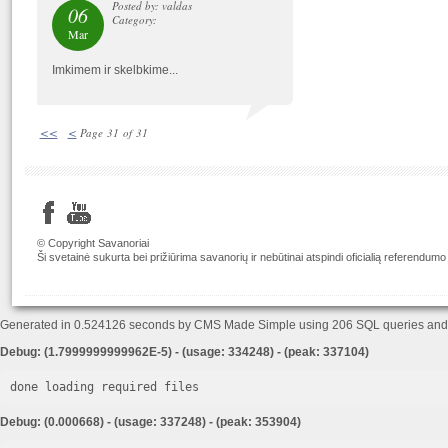
Posted by: valdas
06
Category:
Mar
Imkimem ir skelbkime...
<<
<
Page 31 of 31
© Copyright Savanoriai
Ši svetainė sukurta bei prižiūrima savanorių ir nebūtinai atspindi oficialią referendumo
Generated in 0.524126 seconds by CMS Made Simple using 206 SQL queries an
Debug: (1.7999999999962E-5) - (usage: 334248) - (peak: 337104)
done loading required files
Debug: (0.000668) - (usage: 337248) - (peak: 353904)