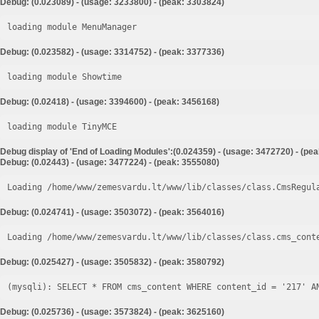
Debug: (0.023089) - (usage: 3233800) - (peak: 3303824)
loading module MenuManager
Debug: (0.023582) - (usage: 3314752) - (peak: 3377336)
loading module Showtime
Debug: (0.02418) - (usage: 3394600) - (peak: 3456168)
loading module TinyMCE
Debug display of 'End of Loading Modules':(0.024359) - (usage: 3472720) - (pe
Debug: (0.02443) - (usage: 3477224) - (peak: 3555080)
Loading /home/www/zemesvardu.lt/www/lib/classes/class.CmsRegul
Debug: (0.024741) - (usage: 3503072) - (peak: 3564016)
Loading /home/www/zemesvardu.lt/www/lib/classes/class.cms_cont
Debug: (0.025427) - (usage: 3505832) - (peak: 3580792)
Debug: (0.025736) - (usage: 3573824) - (peak: 3625160)