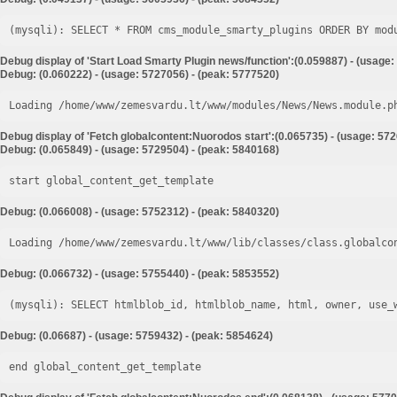
Debug display of 'Start Load Smarty Plugin news/function':(0.059887) - (usage:
Debug: (0.060222) - (usage: 5727056) - (peak: 5777520)
Loading /home/www/zemesvardu.lt/www/modules/News/News.module.p
Debug display of 'Fetch globalcontent:Nuorodos start':(0.065735) - (usage: 57
Debug: (0.065849) - (usage: 5729504) - (peak: 5840168)
start global_content_get_template
Debug: (0.066008) - (usage: 5752312) - (peak: 5840320)
Loading /home/www/zemesvardu.lt/www/lib/classes/class.globalco
Debug: (0.066732) - (usage: 5755440) - (peak: 5853552)
Debug: (0.06687) - (usage: 5759432) - (peak: 5854624)
end global_content_get_template