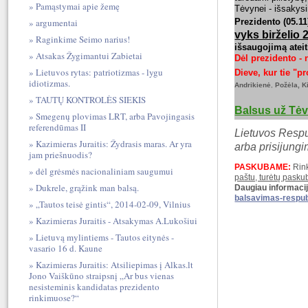
Pamąstymai apie žemę
Tėvynei - išsakys
argumentai
Prezidento (05.11
vyks birželio 
Raginkime Seimo narius!
išsaugojimą atei
Atsakas Žygimantui Zabietai
Dėl prezidento - 
Lietuvos rytas: patriotizmas - lygu
Dieve, kur tie "p
idiotizmas.
Andrikienė
,
Požėla, K
TAUTŲ KONTROLĖS SIEKIS
Balsus už Tėv
Smegenų plovimas LRT, arba Pavojingasis
referendūmas II
Lietuvos Respu
Kazimieras Juraitis: Žydrasis maras. Ar yra
arba prisijung
i
jam priešnuodis?
PASKUBAME:
Rink
dėl grėsmės nacionaliniam saugumui
paštu, turėtų paskub
Dukrele, grąžink man balsą.
Daugiau informaci
balsavimas-respub
„Tautos teisė gintis“, 2014-02-09, Vilnius
Kazimieras Juraitis - Atsakymas A.Lukošiui
Lietuvą mylintiems - Tautos eitynės -
vasario 16 d. Kaune
Kazimieras Juraitis: Atsiliepimas į Alkas.lt
Jono Vaiškūno straipsnį „Ar bus vienas
nesisteminis kandidatas prezidento
rinkimuose?“