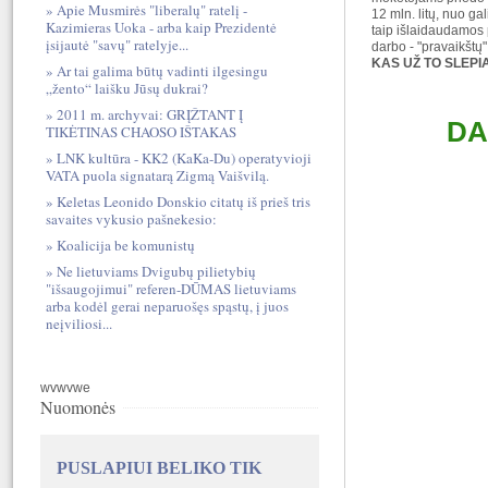
Apie Musmirės "liberalų" ratelį -
12 mln. litų, nuo ga
Kazimieras Uoka - arba kaip Prezidentė
taip išlaidaudamos 
įsijautė "savų" ratelyje...
darbo - "pravaikštų"
KAS UŽ TO SLEPIAS
Ar tai galima būtų vadinti ilgesingu
„žento“ laišku Jūsų dukrai?
2011 m. archyvai: GRĮŽTANT Į
DA
TIKĖTINAS CHAOSO IŠTAKAS
LNK kultūra - KK2 (KaKa-Du) operatyvioji
VATA puola signatarą Zigmą Vaišvilą.
Keletas Leonido Donskio citatų iš prieš tris
savaites vykusio pašnekesio:
Koalicija be komunistų
Ne lietuviams Dvigubų pilietybių
"išsaugojimui" referen-DŪMAS lietuviams
arba kodėl gerai neparuošęs spąstų, į juos
neįviliosi...
wvwvwe
Nuomonės
PUSLAPIUI BELIKO TIK