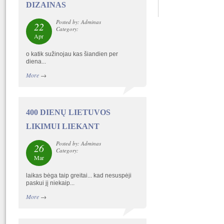
DIZAINAS
Posted by: Adminas
22
Category:
Apr
o katik sužinojau kas šiandien per
diena...
More
→
400 DIENŲ LIETUVOS
LIKIMUI LIEKANT
Posted by: Adminas
26
Category:
Mar
laikas bėga taip greitai... kad nesuspėji
paskui jį niekaip...
More
→