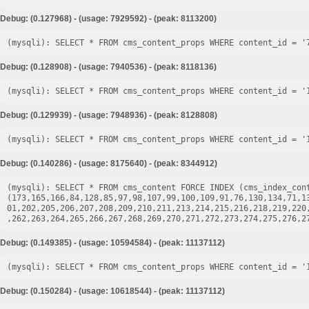
Debug: (0.127968) - (usage: 7929592) - (peak: 8113200)
Debug: (0.128908) - (usage: 7940536) - (peak: 8118136)
Debug: (0.129939) - (usage: 7948936) - (peak: 8128808)
Debug: (0.140286) - (usage: 8175640) - (peak: 8344912)
(mysqli): SELECT * FROM cms_content FORCE INDEX (cms_index_cont
(173,165,166,84,128,85,97,98,107,99,100,109,91,76,130,134,71,1
01,202,205,206,207,208,209,210,211,213,214,215,216,218,219,220
Debug: (0.149385) - (usage: 10594584) - (peak: 11137112)
Debug: (0.150284) - (usage: 10618544) - (peak: 11137112)