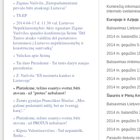
Zigmas Vaišvila „Europarlamentarai
Konkrečią informaci
privalo būti atsakingi Lietuvai”
interneto svetainėse
TS-EP
Europoje ir Azijoje
:
2014-04-17 d. 11.30 val. Lietuvos
Nepriklausomybės Akto signataro Zigmo
Balsavimas Lietuvo
Vaišvilos spaudos konferencija Seime "Dėl
2014 m. balandžio 28
Tautos atsako valdžiai dėl pastarosios
kėsinimosi į Lietuvos nepriklausomybę ir
2014 m. gegužės 5–9 
konstitucinę santvarką"
2014 m. gegužės 11 d
Valickas apie Seimą
Balsavimas rinkimu
Tai daro Prezidentė - Tai turės daryti naujas
prezidentas
2014 m. gegužės 13–1
Z. Vaišvila “ES nusimeta kaukes ir
2014 m. gegužės 19–2
Lietuvoje”
Platinkime, težino esantys svetur, būti
2014 m. gegužės 25 d
atsvara - už "protus" nebalsuot!
Šiaurės ir Pietų A
Žemės gynėjas Pranciškus Šliužas: „Mes
Balsavimas Lietuvo
galime pralaimėti mūšį, bet ne šventąjį
karą!..”
2014 m. balandžio 28
Platinkime, težino esantys svetur, būti
2014 m. gegužės 5–9 
atsvara - už PROTUS nebalsuot!
2014 m. gegužės 11 d
Kipras Valentinavičius - Tad nepamiršk,
Širdie...
Pasaulio lietuvių c