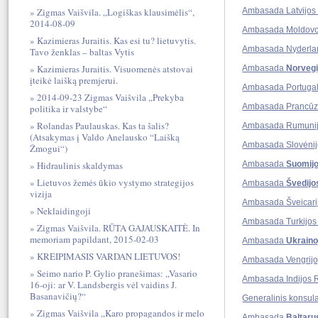
Zigmas Vaišvila. „Logiškas klausimėlis“,
Ambasada Latvijos
2014-08-09
Ambasada Moldovo
Kazimieras Juraitis. Kas esi tu? lietuvytis.
Ambasada Nyderlan
Tavo ženklas – baltas Vytis
Kazimieras Juraitis. Visuomenės atstovai
Ambasada
Norvegi
įteikė laišką premjerui.
Ambasada Portugal
2014-09-23 Zigmas Vaišvila „Prekyba
Ambasada Prancūzi
politika ir valstybe“
Rolandas Paulauskas. Kas ta šalis?
Ambasada Rumunij
(Atsakymas į Valdo Anelausko “Laišką
Ambasada Slovėnij
Žmogui“)
Hidraulinis skaldymas
Ambasada
Suomijo
Lietuvos žemės ūkio vystymo strategijos
Ambasada
Švedijo
vizija
Ambasada Šveicarij
Neklaidingoji
Ambasada Turkijos
Zigmas Vaišvila. RŪTA GAJAUSKAITĖ. In
memoriam papildant, 2015-02-03
Ambasada
Ukraino
KREIPIMASIS VARDAN LIETUVOS!
Ambasada Vengrijo
Seimo nario P. Gylio pranešimas: „Vasario
Ambasada Indijos 
16-oji: ar V. Landsbergis vėl vaidins J.
Basanavičių?“
Generalinis konsul
Zigmas Vaišvila „Karo propagandos ir melo
Ambasada
Baltaru