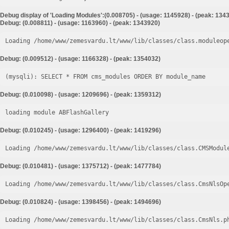
Debug display of 'Loading Modules':(0.008705) - (usage: 1145928) - (peak: 134
Debug: (0.008811) - (usage: 1163960) - (peak: 1343920)
Loading /home/www/zemesvardu.lt/www/lib/classes/class.moduleop
Debug: (0.009512) - (usage: 1166328) - (peak: 1354032)
Debug: (0.010098) - (usage: 1209696) - (peak: 1359312)
loading module ABFlashGallery
Debug: (0.010245) - (usage: 1296400) - (peak: 1419296)
Loading /home/www/zemesvardu.lt/www/lib/classes/class.CMSModul
Debug: (0.010481) - (usage: 1375712) - (peak: 1477784)
Loading /home/www/zemesvardu.lt/www/lib/classes/class.CmsNlsOp
Debug: (0.010824) - (usage: 1398456) - (peak: 1494696)
Loading /home/www/zemesvardu.lt/www/lib/classes/class.CmsNls.p