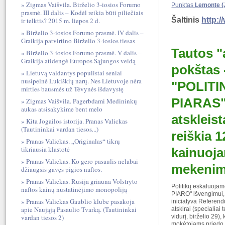
Zigmas Vaišvila. Birželio 3-iosios Forumo
Punktas
Lemonte (
prasmė. III dalis – Kodėl reikia būti piliečiais
Šaltinis
http:/
ir telktis? 2015 m. liepos 2 d.
Birželio 3-iosios Forumo prasmė. IV dalis –
Graikija patvirtino Birželio 3-iosios tiesas
Tautos "
Birželio 3-iosios Forumo prasmė. V dalis –
Graikija atidengė Europos Sąjungos veidą
pokštas 
Lietuvą valdantys populistai seniai
nusipelnė Lukiškių narų. Nes Lietuvoje nėra
"POLITI
mirties bausmės už Tėvynės išdavystę
PIARAS"
Zigmas Vaišvila. Pagerbdami Medininkų
aukas atsisakykime bent melo
atskleist
Kita Jogailos istorija. Pranas Valickas
(Tautininkai vardan tiesos...)
reiškia 1
Pranas Valickas. „Originalas“ tikrų
tikriausia klastotė
kainuoja
Pranas Valickas. Ko gero pasaulis nelabai
mekeni
džiaugsis gavęs pigios naftos.
Pranas Valickas. Rusija griauna Volstryto
Politikų eskaluoja
naftos kainų nustatinėjimo monopoliją
PIARO" išvengimui,
Pranas Valickas Gaublio klube pasakoja
iniciatyva Referen
apie Naująją Pasaulio Tvarką. (Tautininkai
atskirai (specialiai
vardan tiesos 2)
vidurį, birželio 29)
mokėtojams priedo 