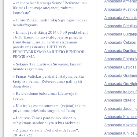
Ambasada Armėnijo
spaudos konferencija Seime "Referendumų
likimas Lietuvoje artėjančių rinkimų
Ambasada Austrijos
kontekste"
Ambasada Azerbaid
Julius Panka: Tautininkų Sąjujngos padėka
bendražygiams
Ambasada Belgijos 
Einant į susitikimą 2014 05 30 penktadienį
Ambasada Bulgarij
16-30 Kauno m. savivaldybėje su piliečiu
Landsbergiu, siūlau perskaityti žemiau
Ambasada Čekijos 
pateikiamą ištrauką. LIETUVOS
Ambasada
Danijos
PERSITVARKYMO SĄJŪDŽIO BENDROJI
PROGRAMA
Ambasada Egipto A
Sėkmės Tau, Lietuvos Suverene, laikant
Ambasada Estijos 
brandos egzaminą
Pranas Valickas perskaitė įstatymą, reikia
Ambasada Graikijo
kreiptis į Seimą - Referendumas gali vykti
Ambasada Gruzijoj
daug dienų
Ambasada
Italijos
Referendume balsavimas Lietuvoje ir
svetur...
Ambasada Izraelio 
Kur ir į ką esame stumiami (vejami) ir kam
Ambasada Japonijo
privalome priešintis saugodami Tautą
Ambasada Kazachs
Lietuvos Žemės pardavimo užsienio
subjektams sandoriai yra ir bus niekiniai
Ambasada Kazachst
Zigmas Vaišvila. „Vėl melas dėl euro“,
Ambasada Kinijos L
2014-07-22