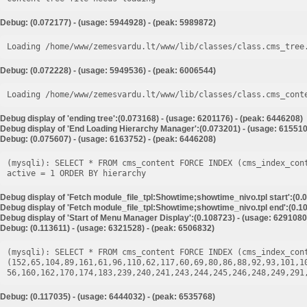
Debug: (0.072177) - (usage: 5944928) - (peak: 5989872)
Loading /home/www/zemesvardu.lt/www/lib/classes/class.cms_tree
Debug: (0.072228) - (usage: 5949536) - (peak: 6006544)
Loading /home/www/zemesvardu.lt/www/lib/classes/class.cms_cont
Debug display of 'ending tree':(0.073168) - (usage: 6201176) - (peak: 6446208)
Debug display of 'End Loading Hierarchy Manager':(0.073201) - (usage: 615510
Debug: (0.075607) - (usage: 6163752) - (peak: 6446208)
(mysqli): SELECT * FROM cms_content FORCE INDEX (cms_index_con
Debug display of 'Fetch module_file_tpl:Showtime;showtime_nivo.tpl start':(0.
Debug display of 'Fetch module_file_tpl:Showtime;showtime_nivo.tpl end':(0.10
Debug display of 'Start of Menu Manager Display':(0.108723) - (usage: 6291080
Debug: (0.113611) - (usage: 6321528) - (peak: 6506832)
(mysqli): SELECT * FROM cms_content FORCE INDEX (cms_index_cont
(152,65,104,89,161,61,96,110,62,117,60,69,80,86,88,92,93,101,1
Debug: (0.117035) - (usage: 6444032) - (peak: 6535768)