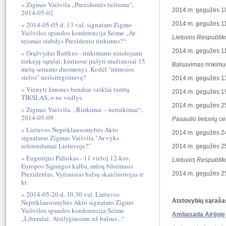
Zigmas Vaišvila „Prezidentės tuštuma“,
2014 m. gegužės 10 d
2014-05-02
2014-05-05 d. 13 val. signataro Zigmo
2014 m. gegužės 11 d
Vaišvilos spaudos konferencija Seime „Ar
Lietuvos Respublik
teismas stabdys Prezidento rinkimus?“
2014 m. gegužės 11 d
Grąžvydas Bartkus - rinkimams naudojami
rinkėjų sąrašai, kuriuose įrašyti mažiausiai 15
Balsavimas rinkimu
metų senumo duomenys. Kodėl "mirusios
sielos" neišsiregistravę?
2014 m. gegužės 13–1
Vienyti žmones bendrai veiklai turėtų
2014 m. gegužės 19–2
TIKSLAS, o ne vedlys.
2014 m. gegužės 25 d
Zigmas Vaišvila. „Rinkimai – nerinkimai“,
2014-05-09
Pasaulio lietuvių c
Lietuvos Nepriklausomybės Akto
2014 m. gegužės 24 d
signataras Zigmas Vaišvila "Ar vyks
referendumai Lietuvoje?"
2014 m. gegužės 25 d
Eugenijus Paliokas - 11 vietoj 12-kos,
Lietuvos Respublik
Europos Sąjungos kalba, mūsų būsimasis
Prezidentas, Vyriausias balsų skaičiuotojas ir
2014 m. gegužės 25 d
kt.
2014-05-20 d. 10.30 val. Lietuvos
Atstovybių sąraša
Nepriklausomybės Akto signataro Zigmo
Vaišvilos spaudos konferencija Seime
Ambasada Airijoje
„Liberalai: Atsilyginsime už balsus...“