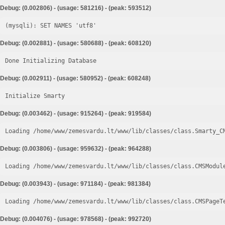
Debug: (0.002806) - (usage: 581216) - (peak: 593512)
Debug: (0.002881) - (usage: 580688) - (peak: 608120)
Done Initializing Database
Debug: (0.002911) - (usage: 580952) - (peak: 608248)
Initialize Smarty
Debug: (0.003462) - (usage: 915264) - (peak: 919584)
Loading /home/www/zemesvardu.lt/www/lib/classes/class.Smarty_C
Debug: (0.003806) - (usage: 959632) - (peak: 964288)
Loading /home/www/zemesvardu.lt/www/lib/classes/class.CMSModul
Debug: (0.003943) - (usage: 971184) - (peak: 981384)
Loading /home/www/zemesvardu.lt/www/lib/classes/class.CMSPageT
Debug: (0.004076) - (usage: 978568) - (peak: 992720)