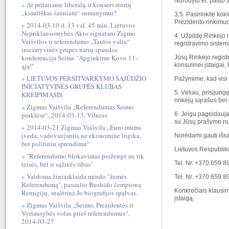
Nurodytu el. pašto 
Ar pritariame liberalų ir konservatorių
„kiauliškai šauniam“ sumanymui?
3.5. Pasirinkite ko
Prezidento rinkimuo
2014-03-10 d. 13 val. 45 min. Lietuvos
Nepriklausomybės Akto signataro Zigmo
4. Užpildę Rinkėjo 
Vaišvilos ir referendumo „Tautos valia“
registravimo sistem
iniciatyvinės grupės narių spaudos
konferencija Seime "Apginkime Kovo 11-
Jūsų Rinkėjo regist
ąją!"
konsulinei įstaigai,
LIETUVOS PERSITVARKYMO SĄJŪDŽIO
Pažymime, kad visi 
INICIATYVINĖS GRUPĖS KLUBAS
5. Vėliau, prisijung
KREIPIMASIS
rinkėjų sąrašus bei
Zigmas Vaišvila „Referendumas Seimo
pinklėse“, 2014-03-13, Vilnius
6. Jeigu pageidauja
su Jūsų prašyme nur
2014-03-21 Zigmas Vaišvila „Euro mums
įveda, vadovaujantis ne ekonomine logika,
Norėdami gauti išs
bet politiniu sprendimu“
Lietuvos Respubliko
"Referendumo blokavimas peržengė ne tik
teisės, bet ir sąžinės ribas"
Tel. Nr. +370 659 89
Valdoma žiniasklaida mindo "žemės
Tel. Nr. +370 659 89
Referendumą", pasaulio Bushido čempioną
Konkrečiais klausim
Remigijų, suaštrina Jo biografijos spalvas.
įstaigą:
Zigmas Vaišvila „Seimo, Prezidentės ir
Vyriausybės volas prieš referendumus“,
2014-03-27