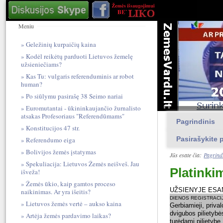
Meniu
Geležinių kurpaičių kaina
Kodėl reikėtų parduoti Lietuvos žemelę
užsieniečiams?
Kas Tu: vulgari​s referendum​inis ar robot
human?
Po siūlymu pasirašę 38 Seimo nariai
Euromutantai - ūkininkaujančio žurnalisto
atsakas Profesoriaus "Referendūmams"
Pagrindinis
Konstitucijos 47 str.
Pasirašykite p
Referendumo eiga
Bolivijos žemės įstatymas
Jūs esate čia:
Pagrind
Spekuliacija: Lietuvos Žemės neišveš. Jau
Platinki
išveža!
Žemės ūkio, kaip gamtos proceso
UŽSIENYJE ESA
naikinimas. Ar yra išeitis?
DIENOS REGISTRACIJ
Lietuvos žemės vertė – aukso kaina
Gerbiamieji, priva
dvigubos pilietybės
Artėja žemės pardavimo laikas?
turėdami pilietybę,