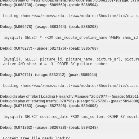
Debug display of 'Fetch globalcontent:Nuorodos end':(0.068138) - (usage: 5770
Debug: (0.068738) - (usage: 5809560) - (peak: 5868504)
Loading /home/www/zemesvardu.lt/www/modules/Showtime/lib/class
Debug: (0.069478) - (usage: 5803464) - (peak: 5885208)
Debug: (0.070277) - (usage: 5817176) - (peak: 5885768)
(mysqli): SELECT picture_id, picture_name, picture_url, pictur
Debug: (0.070711) - (usage: 5832112) - (peak: 5889944)
Loading /home/www/zemesvardu.lt/www/modules/Showtime/lib/class
Debug display of 'Start Loading Hierarchy Manager':(0.07077) - (usage: 582511
Debug display of 'starting tree':(0.070796) - (usage: 5825728) - (peak: 5894008
Debug: (0.071683) - (usage: 5827208) - (peak: 5894008)
Debug: (0.071862) - (usage: 5826728) - (peak: 5894248)
Content tree file needs loading