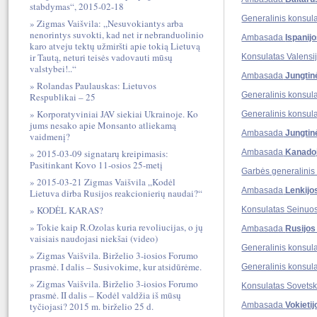
stabdymas“, 2015-02-18
Generalinis konsul
Zigmas Vaišvila: „Nesuvokiantys arba
nenorintys suvokti, kad net ir nebranduolinio
Ambasada
Ispanij
karo atveju tektų užmiršti apie tokią Lietuvą
ir Tautą, neturi teisės vadovauti mūsų
Konsulatas Valensi
valstybei!..“
Ambasada
Jungtin
Rolandas Paulauskas: Lietuvos
Generalinis konsul
Respublikai – 25
Korporatyviniai JAV siekiai Ukrainoje. Ko
Generalinis konsul
jums nesako apie Monsanto atliekamą
Ambasada
Jungtin
vaidmenį?
2015-03-09 signatarų kreipimasis:
Ambasada
Kanado
Pasitinkant Kovo 11-osios 25-metį
Garbės generalinis
2015-03-21 Zigmas Vaišvila „Kodėl
Ambasada
Lenkijo
Lietuva dirba Rusijos reakcionierių naudai?“
KODĖL KARAS?
Konsulatas Seinuo
Tokie kaip R.Ozolas kuria revoliucijas, o jų
Ambasada
Rusijos
vaisiais naudojasi niekšai (video)
Generalinis konsul
Zigmas Vaišvila. Birželio 3-iosios Forumo
prasmė. I dalis – Susivokime, kur atsidūrėme.
Generalinis konsul
Zigmas Vaišvila. Birželio 3-iosios Forumo
Konsulatas Sovets
prasmė. II dalis – Kodėl valdžia iš mūsų
tyčiojasi? 2015 m. birželio 25 d.
Ambasada
Vokieti