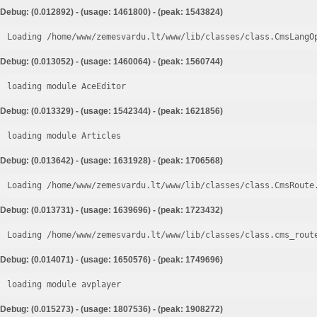
Debug: (0.012892) - (usage: 1461800) - (peak: 1543824)
Loading /home/www/zemesvardu.lt/www/lib/classes/class.CmsLangO
Debug: (0.013052) - (usage: 1460064) - (peak: 1560744)
loading module AceEditor
Debug: (0.013329) - (usage: 1542344) - (peak: 1621856)
loading module Articles
Debug: (0.013642) - (usage: 1631928) - (peak: 1706568)
Loading /home/www/zemesvardu.lt/www/lib/classes/class.CmsRoute
Debug: (0.013731) - (usage: 1639696) - (peak: 1723432)
Loading /home/www/zemesvardu.lt/www/lib/classes/class.cms_rout
Debug: (0.014071) - (usage: 1650576) - (peak: 1749696)
loading module avplayer
Debug: (0.015273) - (usage: 1807536) - (peak: 1908272)