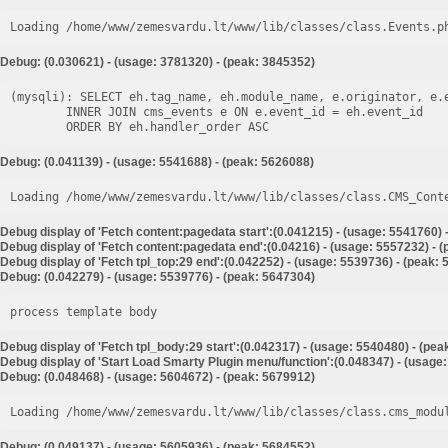
Loading /home/www/zemesvardu.lt/www/lib/classes/class.Events.p
Debug: (0.030621) - (usage: 3781320) - (peak: 3845352)
(mysqli): SELECT eh.tag_name, eh.module_name, e.originator, e.e
        INNER JOIN cms_events e ON e.event_id = eh.event_id

Debug: (0.041139) - (usage: 5541688) - (peak: 5626088)
Loading /home/www/zemesvardu.lt/www/lib/classes/class.CMS_Cont
Debug display of 'Fetch content:pagedata start':(0.041215) - (usage: 5541760) 
Debug display of 'Fetch content:pagedata end':(0.04216) - (usage: 5557232) - 
Debug display of 'Fetch tpl_top:29 end':(0.042252) - (usage: 5539736) - (peak:
Debug: (0.042279) - (usage: 5539776) - (peak: 5647304)
process template body
Debug display of 'Fetch tpl_body:29 start':(0.042317) - (usage: 5540480) - (pe
Debug display of 'Start Load Smarty Plugin menu/function':(0.048347) - (usage
Debug: (0.048468) - (usage: 5604672) - (peak: 5679912)
Loading /home/www/zemesvardu.lt/www/lib/classes/class.cms_modu
Debug: (0.049137) - (usage: 5605936) - (peak: 5684552)