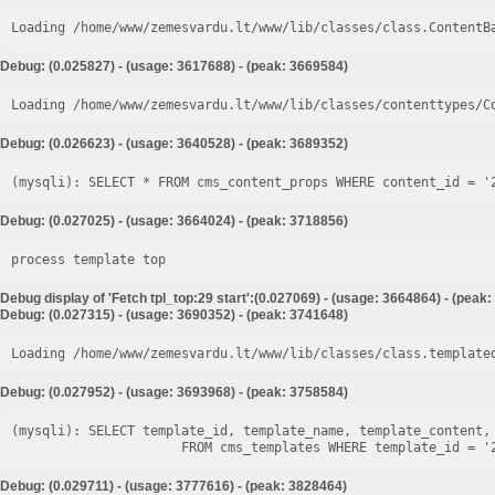
Loading /home/www/zemesvardu.lt/www/lib/classes/class.ContentB
Debug: (0.025827) - (usage: 3617688) - (peak: 3669584)
Loading /home/www/zemesvardu.lt/www/lib/classes/contenttypes/C
Debug: (0.026623) - (usage: 3640528) - (peak: 3689352)
Debug: (0.027025) - (usage: 3664024) - (peak: 3718856)
process template top
Debug display of 'Fetch tpl_top:29 start':(0.027069) - (usage: 3664864) - (peak
Debug: (0.027315) - (usage: 3690352) - (peak: 3741648)
Loading /home/www/zemesvardu.lt/www/lib/classes/class.template
Debug: (0.027952) - (usage: 3693968) - (peak: 3758584)
(mysqli): SELECT template_id, template_name, template_content, 
Debug: (0.029711) - (usage: 3777616) - (peak: 3828464)