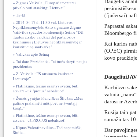
Daugelis anali
Zigmas Vaišvila „Europarlamentarai
privalo būti atsakingi Lietuvai”
pesimistiškesn
TS-EP
(fjūčersai) na
2014-04-17 d. 11.30 val. Lietuvos
Paprastai saka
Nepriklausomybės Akto signataro Zigmo
Vaišvilos spaudos konferencija Seime "Dėl
Bloombergo fin
Tautos atsako valdžiai dėl pastarosios
kėsinimosi į Lietuvos nepriklausomybę ir
Kai kurios naf
konstitucinę santvarką"
(OPEC) pirmin
Valickas apie Seimą
kovo pradžioj
Tai daro Prezidentė - Tai turės daryti naujas
prezidentas
Z. Vaišvila “ES nusimeta kaukes ir
Daugeliui
JA
Lietuvoje”
Platinkime, težino esantys svetur, būti
Kachikvu sakė:
atsvara - už "protus" nebalsuot!
valiuta „naira
Žemės gynėjas Pranciškus Šliužas: „Mes
darosi ir Azer
galime pralaimėti mūšį, bet ne šventąjį
karą!..”
Rusija taip pa
Platinkime, težino esantys svetur, būti
sumažintas 10
atsvara - už PROTUS nebalsuot!
Kipras Valentinavičius - Tad nepamiršk,
Dar pavojinge
Širdie...