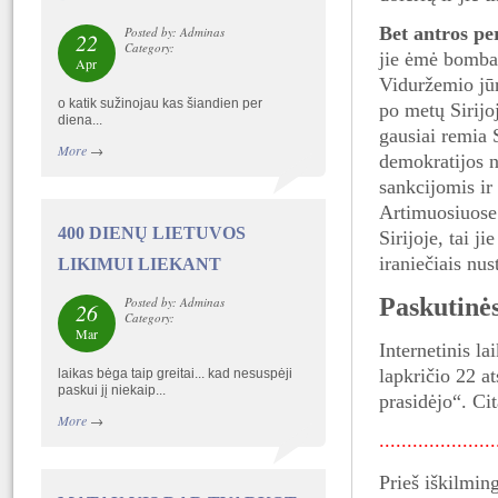
Bet antros pe
Posted by: Adminas
22
Category:
jie ėmė bombar
Apr
Viduržemio jūr
o katik sužinojau kas šiandien per
po metų Sirijo
diena...
gausiai remia S
More
→
demokratijos nė
sankcijomis ir
Artimuosiuose 
400 DIENŲ LIETUVOS
Sirijoje, tai j
iraniečiais nus
LIKIMUI LIEKANT
Paskutinė
Posted by: Adminas
26
Category:
Mar
Internetinis la
lapkričio 22 a
laikas bėga taip greitai... kad nesuspėji
paskui jį niekaip...
prasidėjo“. Cit
More
→
....................
Prieš iškilmin