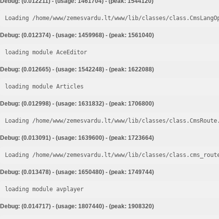
Debug: (0.012211) - (usage: 1461704) - (peak: 1544120)
Loading /home/www/zemesvardu.lt/www/lib/classes/class.CmsLangO
Debug: (0.012374) - (usage: 1459968) - (peak: 1561040)
loading module AceEditor
Debug: (0.012665) - (usage: 1542248) - (peak: 1622088)
loading module Articles
Debug: (0.012998) - (usage: 1631832) - (peak: 1706800)
Loading /home/www/zemesvardu.lt/www/lib/classes/class.CmsRoute
Debug: (0.013091) - (usage: 1639600) - (peak: 1723664)
Loading /home/www/zemesvardu.lt/www/lib/classes/class.cms_rout
Debug: (0.013478) - (usage: 1650480) - (peak: 1749744)
loading module avplayer
Debug: (0.014717) - (usage: 1807440) - (peak: 1908320)