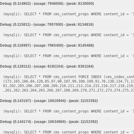
Debug: (0.114802) - (usage: 7946056) - (peak: 8130000)
Debug: (0.115811) - (usage: 7957000) - (peak: 8134816)
Debug: (0.116997) - (usage: 7965400) - (peak: 8145488)
Debug: (0.128112) - (usage: 8192104) - (peak: 8361184)
(mysqli): SELECT * FROM cms_content FORCE INDEX (cms_index_cont
(173,165,166,84,128,85,97,98,107,99,100,109,91,76,130,134,71,1
01,202,205,206,207,208,209,210,211,213,214,215,216,217,218,219
Debug: (0.143107) - (usage: 10610944) - (peak: 11153392)
Debug: (0.144174) - (usage: 10634960) - (peak: 11153392)