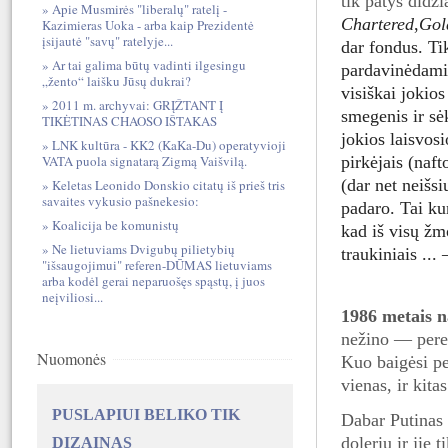
tik patys didž
Apie Musmirės "liberalų" ratelį -
Chartered
,
Gol
Kazimieras Uoka - arba kaip Prezidentė
įsijautė "savų" ratelyje...
dar fondus. Tik
Ar tai galima būtų vadinti ilgesingu
pardavinėdami i
„žento“ laišku Jūsų dukrai?
visiškai jokio
2011 m. archyvai: GRĮŽTANT Į
smegenis ir sė
TIKĖTINAS CHAOSO IŠTAKAS
jokios laisvosi
LNK kultūra - KK2 (KaKa-Du) operatyvioji
pirkėjais (naf
VATA puola signatarą Zigmą Vaišvilą.
(dar net neišsi
Keletas Leonido Donskio citatų iš prieš tris
savaites vykusio pašnekesio:
padaro. Tai kur
Koalicija be komunistų
kad iš visų žm
Ne lietuviams Dvigubų pilietybių
traukiniais ...
"išsaugojimui" referen-DŪMAS lietuviams
arba kodėl gerai neparuošęs spąstų, į juos
neįviliosi...
1986 metais n
nežino — peres
Nuomonės
Kuo baigėsi pe
vienas, ir kita
PUSLAPIUI BELIKO TIK
Dabar Putinas 
dolerių ir jie 
DIZAINAS