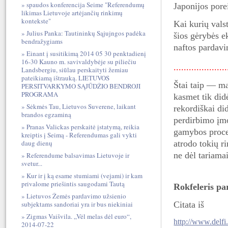
spaudos konferencija Seime "Referendumų
Japonijos pore
likimas Lietuvoje artėjančių rinkimų
kontekste"
Kai kurių vals
Julius Panka: Tautininkų Sąjujngos padėka
šios gėrybės e
bendražygiams
naftos pardavi
Einant į susitikimą 2014 05 30 penktadienį
16-30 Kauno m. savivaldybėje su piliečiu
....................
Landsbergiu, siūlau perskaityti žemiau
pateikiamą ištrauką. LIETUVOS
Štai taip — ma
PERSITVARKYMO SĄJŪDŽIO BENDROJI
PROGRAMA
kasmet tik did
Sėkmės Tau, Lietuvos Suverene, laikant
rekordiškai di
brandos egzaminą
perdirbimo įmo
Pranas Valickas perskaitė įstatymą, reikia
gamybos proces
kreiptis į Seimą - Referendumas gali vykti
atrodo tokių r
daug dienų
ne dėl tariama
Referendume balsavimas Lietuvoje ir
svetur...
Kur ir į ką esame stumiami (vejami) ir kam
privalome priešintis saugodami Tautą
Rokfeleris pa
Lietuvos Žemės pardavimo užsienio
Citata iš
subjektams sandoriai yra ir bus niekiniai
Zigmas Vaišvila. „Vėl melas dėl euro“,
http://www.delfi
2014-07-22