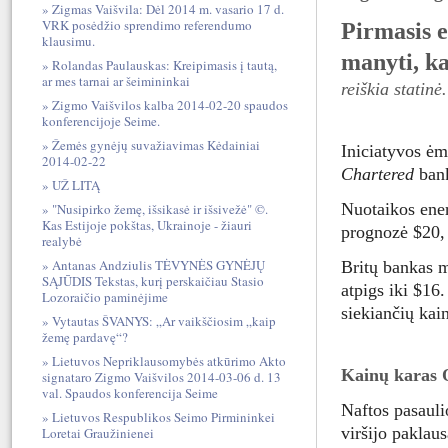
Zigmas Vaišvila: Dėl 2014 m. vasario 17 d.
VRK posėdžio sprendimo referendumo
Pirmasis e
klausimu.
manyti, ka
Rolandas Paulauskas: Kreipimasis į tautą,
ar mes tarnai ar šeimininkai
reiškia statin
Zigmo Vaišvilos kalba 2014-02-20 spaudos
konferencijoje Seime.
Žemės gynėjų suvažiavimas Kėdainiai
Iniciatyvos ėm
2014-02-22
Chartered
bank
UŽ LITĄ
Nuotaikos ener
"Nusipirko žemę, išsikasė ir išsivežė" ©.
Kas Estijoje pokštas, Ukrainoje - žiauri
prognozė $20, 
realybė
Antanas Andziulis TĖVYNĖS GYNĖJŲ
Britų bankas 
SĄJŪDIS Tekstas, kurį perskaičiau Stasio
atpigs iki $16
Lozoraičio paminėjime
siekiančių kai
Vytautas ŠVANYS: „Ar vaikščiosim „kaip
žemę pardavę“?
Lietuvos Nepriklausomybės atkūrimo Akto
Kainų karas 
signataro Zigmo Vaišvilos 2014-03-06 d. 13
val. Spaudos konferencija Seime
Naftos pasauli
Lietuvos Respublikos Seimo Pirmininkei
viršijo paklau
Loretai Graužinienei