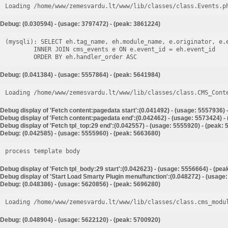
Loading /home/www/zemesvardu.lt/www/lib/classes/class.Events.p
Debug: (0.030594) - (usage: 3797472) - (peak: 3861224)
(mysqli): SELECT eh.tag_name, eh.module_name, e.originator, e.e
        INNER JOIN cms_events e ON e.event_id = eh.event_id

Debug: (0.041384) - (usage: 5557864) - (peak: 5641984)
Loading /home/www/zemesvardu.lt/www/lib/classes/class.CMS_Cont
Debug display of 'Fetch content:pagedata start':(0.041492) - (usage: 5557936) 
Debug display of 'Fetch content:pagedata end':(0.042462) - (usage: 5573424) -
Debug display of 'Fetch tpl_top:29 end':(0.042557) - (usage: 5555920) - (peak:
Debug: (0.042585) - (usage: 5555960) - (peak: 5663680)
process template body
Debug display of 'Fetch tpl_body:29 start':(0.042623) - (usage: 5556664) - (pe
Debug display of 'Start Load Smarty Plugin menu/function':(0.048272) - (usage
Debug: (0.048386) - (usage: 5620856) - (peak: 5696280)
Loading /home/www/zemesvardu.lt/www/lib/classes/class.cms_modu
Debug: (0.048904) - (usage: 5622120) - (peak: 5700920)