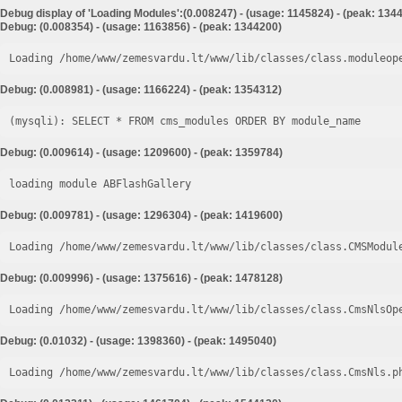
Debug display of 'Loading Modules':(0.008247) - (usage: 1145824) - (peak: 134
Debug: (0.008354) - (usage: 1163856) - (peak: 1344200)
Loading /home/www/zemesvardu.lt/www/lib/classes/class.moduleop
Debug: (0.008981) - (usage: 1166224) - (peak: 1354312)
Debug: (0.009614) - (usage: 1209600) - (peak: 1359784)
loading module ABFlashGallery
Debug: (0.009781) - (usage: 1296304) - (peak: 1419600)
Loading /home/www/zemesvardu.lt/www/lib/classes/class.CMSModul
Debug: (0.009996) - (usage: 1375616) - (peak: 1478128)
Loading /home/www/zemesvardu.lt/www/lib/classes/class.CmsNlsOp
Debug: (0.01032) - (usage: 1398360) - (peak: 1495040)
Loading /home/www/zemesvardu.lt/www/lib/classes/class.CmsNls.p