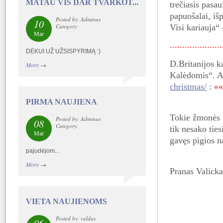
MATAU VIS DAR TVARKOT...
trečiasis pasa
papuošalai, iš
Posted by: Adminas
10
Visi kariauja“
Category:
Mar
....................
DĖKUI UŽ UŽSISPYRIMĄ :)
D.Britanijos k
More
→
Kalėdomis“. A
christmas/
:
«
PIRMA NAUJIENA
Tokie žmonės k
Posted by: Adminas
08
Category:
tik nesako tie
Mar
gavęs pigios n
pajudėjom...
More
→
Pranas Valicka
VIETA NAUJIENOMS
Posted by: valdas