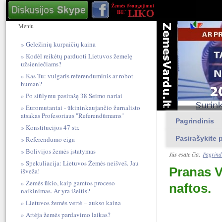
Meniu
Geležinių kurpaičių kaina
Kodėl reikėtų parduoti Lietuvos žemelę
užsieniečiams?
Kas Tu: vulgari​s referendum​inis ar robot
human?
Po siūlymu pasirašę 38 Seimo nariai
Euromutantai - ūkininkaujančio žurnalisto
atsakas Profesoriaus "Referendūmams"
Pagrindinis
Konstitucijos 47 str.
Pasirašykite p
Referendumo eiga
Bolivijos žemės įstatymas
Jūs esate čia:
Pagrind
Spekuliacija: Lietuvos Žemės neišveš. Jau
Pranas V
išveža!
Žemės ūkio, kaip gamtos proceso
naftos.
naikinimas. Ar yra išeitis?
Lietuvos žemės vertė – aukso kaina
Artėja žemės pardavimo laikas?