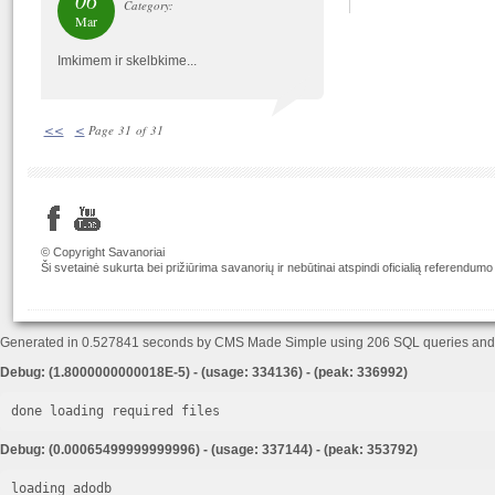
06
Category:
Mar
Imkimem ir skelbkime...
<<
<
Page 31 of 31
© Copyright Savanoriai
Ši svetainė sukurta bei prižiūrima savanorių ir nebūtinai atspindi oficialią referendumo
Generated in 0.527841 seconds by CMS Made Simple using 206 SQL queries an
Debug: (1.8000000000018E-5) - (usage: 334136) - (peak: 336992)
done loading required files
Debug: (0.00065499999999996) - (usage: 337144) - (peak: 353792)
loading adodb