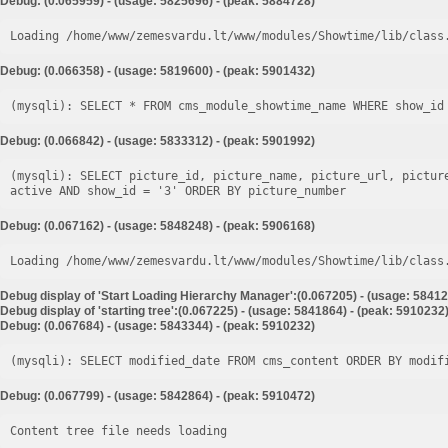
Debug: (0.065959) - (usage: 5825696) - (peak: 5884728)
Loading /home/www/zemesvardu.lt/www/modules/Showtime/lib/class
Debug: (0.066358) - (usage: 5819600) - (peak: 5901432)
Debug: (0.066842) - (usage: 5833312) - (peak: 5901992)
(mysqli): SELECT picture_id, picture_name, picture_url, pictur
Debug: (0.067162) - (usage: 5848248) - (peak: 5906168)
Loading /home/www/zemesvardu.lt/www/modules/Showtime/lib/class
Debug display of 'Start Loading Hierarchy Manager':(0.067205) - (usage: 58412
Debug display of 'starting tree':(0.067225) - (usage: 5841864) - (peak: 5910232
Debug: (0.067684) - (usage: 5843344) - (peak: 5910232)
Debug: (0.067799) - (usage: 5842864) - (peak: 5910472)
Content tree file needs loading