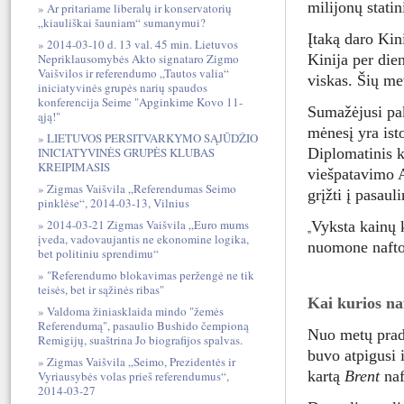
milijonų statin
Ar pritariame liberalų ir konservatorių
„kiauliškai šauniam“ sumanymui?
Įtaką daro Ki
2014-03-10 d. 13 val. 45 min. Lietuvos
Nepriklausomybės Akto signataro Zigmo
Kinija per dien
Vaišvilos ir referendumo „Tautos valia“
viskas. Šių me
iniciatyvinės grupės narių spaudos
konferencija Seime "Apginkime Kovo 11-
Sumažėjusi pak
ąją!"
mėnesį yra ist
LIETUVOS PERSITVARKYMO SĄJŪDŽIO
INICIATYVINĖS GRUPĖS KLUBAS
Diplomatinis k
KREIPIMASIS
viešpatavimo A
Zigmas Vaišvila „Referendumas Seimo
grįžti į pasau
pinklėse“, 2014-03-13, Vilnius
2014-03-21 Zigmas Vaišvila „Euro mums
Vyksta kainų
„
įveda, vadovaujantis ne ekonomine logika,
nuomone naftos
bet politiniu sprendimu“
"Referendumo blokavimas peržengė ne tik
teisės, bet ir sąžinės ribas"
Kai kurios na
Valdoma žiniasklaida mindo "žemės
Referendumą", pasaulio Bushido čempioną
Nuo metų pradž
Remigijų, suaštrina Jo biografijos spalvas.
buvo atpigusi
Zigmas Vaišvila „Seimo, Prezidentės ir
kartą
Brent
naf
Vyriausybės volas prieš referendumus“,
2014-03-27