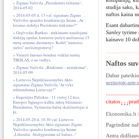
kompanijų, kur
Zigmas Vaišvila „Prezidentės tuštuma“,
studija sako, 
2014-05-02
naftos kaina n
2014-05-05 d. 13 val. signataro Zigmo
Vaišvilos spaudos konferencija Seime „Ar
Esant dabartin
teismas stabdys Prezidento rinkimus?“
Sanley
tyrime 
Grąžvydas Bartkus - rinkimams naudojami
rinkėjų sąrašai, kuriuose įrašyti mažiausiai 15
kainavo 10 dol
metų senumo duomenys. Kodėl "mirusios
sielos" neišsiregistravę?
…………………………
Vienyti žmones bendrai veiklai turėtų
TIKSLAS, o ne vedlys.
Naftos su
Zigmas Vaišvila. „Rinkimai – nerinkimai“,
2014-05-09
Dabar pateikiu 
Lietuvos Nepriklausomybės Akto
nezinojote-apie-
signataras Zigmas Vaišvila "Ar vyks
referendumai Lietuvoje?"
.....................
Eugenijus Paliokas - 11 vietoj 12-kos,
citatos
pradži
Europos Sąjungos kalba, mūsų būsimasis
↓↓↓
Prezidentas, Vyriausias balsų skaičiuotojas ir
kt.
Ekonomika.lt 
2014-05-20 d. 10.30 val. Lietuvos
Nepriklausomybės Akto signataro Zigmo
Pagrindinė naf
Vaišvilos spaudos konferencija Seime
„Liberalai: Atsilyginsime už balsus...“
Antra didžiaus