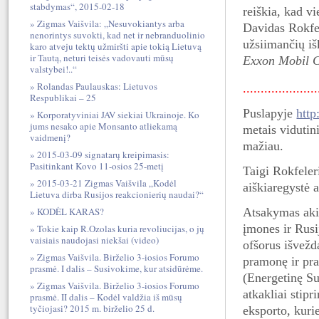
stabdymas“, 2015-02-18
reiškia, kad v
Zigmas Vaišvila: „Nesuvokiantys arba
Davidas Rokfe
nenorintys suvokti, kad net ir nebranduolinio
užsiimančių iš
karo atveju tektų užmiršti apie tokią Lietuvą
ir Tautą, neturi teisės vadovauti mūsų
Exxon Mobil C
valstybei!..“
Rolandas Paulauskas: Lietuvos
....................
Respublikai – 25
Puslapyje
http
Korporatyviniai JAV siekiai Ukrainoje. Ko
jums nesako apie Monsanto atliekamą
metais vidutin
vaidmenį?
mažiau.
2015-03-09 signatarų kreipimasis:
Pasitinkant Kovo 11-osios 25-metį
Taigi Rokfeler
2015-03-21 Zigmas Vaišvila „Kodėl
aiškiaregystė 
Lietuva dirba Rusijos reakcionierių naudai?“
Atsakymas akiv
KODĖL KARAS?
įmones ir Rusij
Tokie kaip R.Ozolas kuria revoliucijas, o jų
vaisiais naudojasi niekšai (video)
ofšorus išvežd
Zigmas Vaišvila. Birželio 3-iosios Forumo
pramonę ir pra
prasmė. I dalis – Susivokime, kur atsidūrėme.
(Energetinę Su
Zigmas Vaišvila. Birželio 3-iosios Forumo
atkakliai stip
prasmė. II dalis – Kodėl valdžia iš mūsų
tyčiojasi? 2015 m. birželio 25 d.
eksporto, kuri