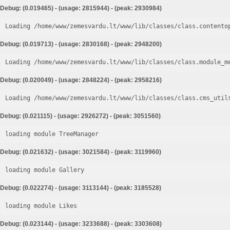
Debug: (0.019465) - (usage: 2815944) - (peak: 2930984)
Loading /home/www/zemesvardu.lt/www/lib/classes/class.contento
Debug: (0.019713) - (usage: 2830168) - (peak: 2948200)
Loading /home/www/zemesvardu.lt/www/lib/classes/class.module_m
Debug: (0.020049) - (usage: 2848224) - (peak: 2958216)
Loading /home/www/zemesvardu.lt/www/lib/classes/class.cms_util
Debug: (0.021115) - (usage: 2926272) - (peak: 3051560)
loading module TreeManager
Debug: (0.021632) - (usage: 3021584) - (peak: 3119960)
loading module Gallery
Debug: (0.022274) - (usage: 3113144) - (peak: 3185528)
loading module Likes
Debug: (0.023144) - (usage: 3233688) - (peak: 3303608)