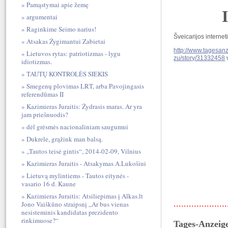
Pamąstymai apie žemę
argumentai
Raginkime Seimo narius!
Šveicarijos internet
Atsakas Žygimantui Zabietai
http://www.tagesanz
Lietuvos rytas: patriotizmas - lygu
zu/story/31332458
idiotizmas.
TAUTŲ KONTROLĖS SIEKIS
Smegenų plovimas LRT, arba Pavojingasis
referendūmas II
Kazimieras Juraitis: Žydrasis maras. Ar yra
jam priešnuodis?
dėl grėsmės nacionaliniam saugumui
Dukrele, grąžink man balsą.
„Tautos teisė gintis“, 2014-02-09, Vilnius
Kazimieras Juraitis - Atsakymas A.Lukošiui
Lietuvą mylintiems - Tautos eitynės -
vasario 16 d. Kaune
Kazimieras Juraitis: Atsiliepimas į Alkas.lt
....................
Jono Vaiškūno straipsnį „Ar bus vienas
nesisteminis kandidatas prezidento
rinkimuose?“
Tages-Anzeig