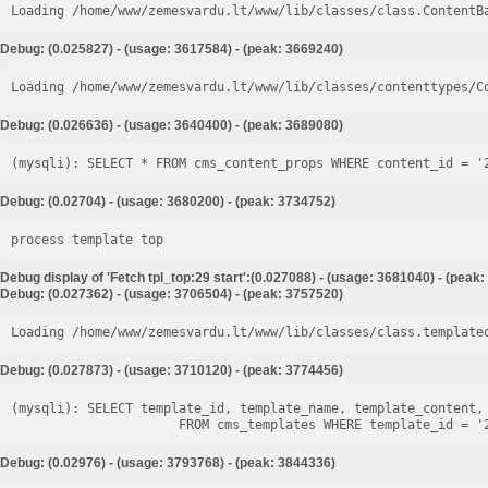
Loading /home/www/zemesvardu.lt/www/lib/classes/class.ContentB
Debug: (0.025827) - (usage: 3617584) - (peak: 3669240)
Loading /home/www/zemesvardu.lt/www/lib/classes/contenttypes/C
Debug: (0.026636) - (usage: 3640400) - (peak: 3689080)
Debug: (0.02704) - (usage: 3680200) - (peak: 3734752)
process template top
Debug display of 'Fetch tpl_top:29 start':(0.027088) - (usage: 3681040) - (peak
Debug: (0.027362) - (usage: 3706504) - (peak: 3757520)
Loading /home/www/zemesvardu.lt/www/lib/classes/class.template
Debug: (0.027873) - (usage: 3710120) - (peak: 3774456)
(mysqli): SELECT template_id, template_name, template_content, 
Debug: (0.02976) - (usage: 3793768) - (peak: 3844336)