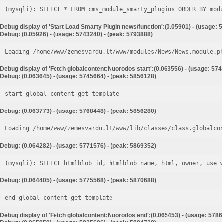
Debug display of 'Start Load Smarty Plugin news/function':(0.05901) - (usage: 
Debug: (0.05926) - (usage: 5743240) - (peak: 5793888)
Loading /home/www/zemesvardu.lt/www/modules/News/News.module.p
Debug display of 'Fetch globalcontent:Nuorodos start':(0.063556) - (usage: 57
Debug: (0.063645) - (usage: 5745664) - (peak: 5856128)
start global_content_get_template
Debug: (0.063773) - (usage: 5768448) - (peak: 5856280)
Loading /home/www/zemesvardu.lt/www/lib/classes/class.globalco
Debug: (0.064282) - (usage: 5771576) - (peak: 5869352)
Debug: (0.064405) - (usage: 5775568) - (peak: 5870688)
end global_content_get_template
Debug display of 'Fetch globalcontent:Nuorodos end':(0.065453) - (usage: 5786