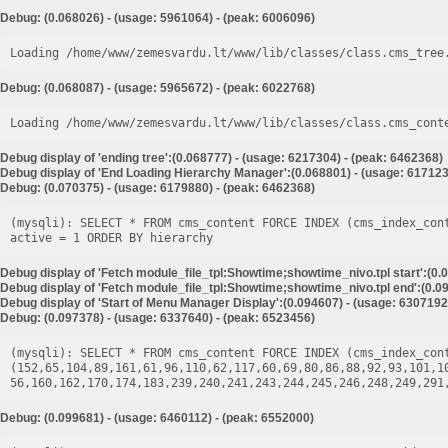
Debug: (0.068026) - (usage: 5961064) - (peak: 6006096)
Loading /home/www/zemesvardu.lt/www/lib/classes/class.cms_tree
Debug: (0.068087) - (usage: 5965672) - (peak: 6022768)
Loading /home/www/zemesvardu.lt/www/lib/classes/class.cms_cont
Debug display of 'ending tree':(0.068777) - (usage: 6217304) - (peak: 6462368)
Debug display of 'End Loading Hierarchy Manager':(0.068801) - (usage: 617123
Debug: (0.070375) - (usage: 6179880) - (peak: 6462368)
(mysqli): SELECT * FROM cms_content FORCE INDEX (cms_index_con
Debug display of 'Fetch module_file_tpl:Showtime;showtime_nivo.tpl start':(0.
Debug display of 'Fetch module_file_tpl:Showtime;showtime_nivo.tpl end':(0.09
Debug display of 'Start of Menu Manager Display':(0.094607) - (usage: 6307192
Debug: (0.097378) - (usage: 6337640) - (peak: 6523456)
(mysqli): SELECT * FROM cms_content FORCE INDEX (cms_index_cont
(152,65,104,89,161,61,96,110,62,117,60,69,80,86,88,92,93,101,1
Debug: (0.099681) - (usage: 6460112) - (peak: 6552000)