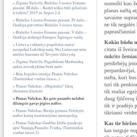
Zigmas Vaišvila. Birželio 3-iosios Forumo
numušti kuo že
prasmė. III dalis – Kodėl reikia būti piliečiais
planas naftą at
ir telktis? 2015 m. liepos 2 d.
savaime supran
Birželio 3-iosios Forumo prasmė. IV dalis –
ne tik negalės
Graikija patvirtino Birželio 3-iosios tiesas
paprasčiausiai
Birželio 3-iosios Forumo prasmė. V dalis –
Graikija atidengė Europos Sąjungos veidą
Kokiu būdu m
Lietuvą valdantys populistai seniai
citata iš šveic
nusipelnė Lukiškių narų. Nes Lietuvoje nėra
mirties bausmės už Tėvynės išdavystę
nukrito žemia
Zigmas Vaišvila. Pagerbdami Medininkų
perdirbėjų įmo
aukas atsisakykime bent melo
perpardavėjai,
Kita Jogailos istorija. Pranas Valickas
nafta, kuri bu
(Tautininkai vardan tiesos...)
turi tik penki
Pranas Valickas. „Originalas“ tikrų
tikriausia klastotė
tik realiai egz
daug fjūčersų 
Pranas Valickas. Ko gero pasaulis nelabai
džiaugsis gavęs pigios naftos.
tik ir pradėjo
Pranas Valickas. Rusija griauna Volstryto
tikriausi veidm
naftos kainų nustatinėjimo monopoliją
Pranas Valickas Gaublio klube pasakoja
Kas tie biržo
apie Naująją Pasaulio Tvarką. (Tautininkai
kas turguje nup
vardan tiesos 2)