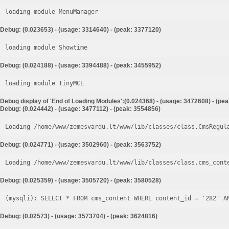
loading module MenuManager
Debug: (0.023653) - (usage: 3314640) - (peak: 3377120)
loading module Showtime
Debug: (0.024188) - (usage: 3394488) - (peak: 3455952)
loading module TinyMCE
Debug display of 'End of Loading Modules':(0.024368) - (usage: 3472608) - (pe
Debug: (0.024442) - (usage: 3477112) - (peak: 3554856)
Loading /home/www/zemesvardu.lt/www/lib/classes/class.CmsRegul
Debug: (0.024771) - (usage: 3502960) - (peak: 3563752)
Loading /home/www/zemesvardu.lt/www/lib/classes/class.cms_cont
Debug: (0.025359) - (usage: 3505720) - (peak: 3580528)
Debug: (0.02573) - (usage: 3573704) - (peak: 3624816)