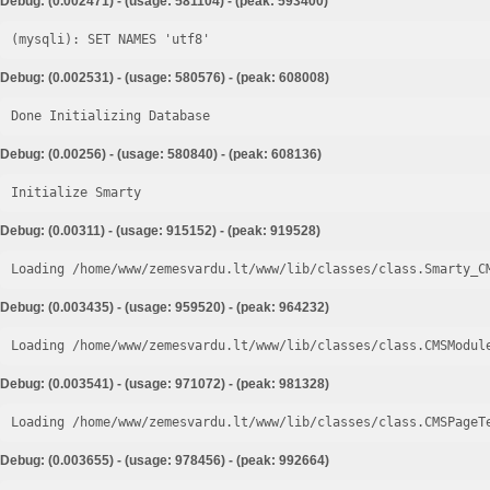
Debug: (0.002471) - (usage: 581104) - (peak: 593400)
Debug: (0.002531) - (usage: 580576) - (peak: 608008)
Done Initializing Database
Debug: (0.00256) - (usage: 580840) - (peak: 608136)
Initialize Smarty
Debug: (0.00311) - (usage: 915152) - (peak: 919528)
Loading /home/www/zemesvardu.lt/www/lib/classes/class.Smarty_C
Debug: (0.003435) - (usage: 959520) - (peak: 964232)
Loading /home/www/zemesvardu.lt/www/lib/classes/class.CMSModul
Debug: (0.003541) - (usage: 971072) - (peak: 981328)
Loading /home/www/zemesvardu.lt/www/lib/classes/class.CMSPageT
Debug: (0.003655) - (usage: 978456) - (peak: 992664)