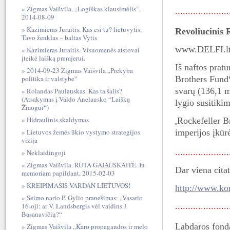
Zigmas Vaišvila. „Logiškas klausimėlis“,
....................
2014-08-09
Kazimieras Juraitis. Kas esi tu? lietuvytis.
Revoliucinis 
Tavo ženklas – baltas Vytis
www.DELFI.lt 
Kazimieras Juraitis. Visuomenės atstovai
įteikė laišką premjerui.
Iš naftos pratu
2014-09-23 Zigmas Vaišvila „Prekyba
Brothers Fund“
politika ir valstybe“
svarų (136,1 m
Rolandas Paulauskas. Kas ta šalis?
(Atsakymas į Valdo Anelausko “Laišką
lygio susitiki
Žmogui“)
Hidraulinis skaldymas
Rockefeller B
„
imperijos įkūr
Lietuvos žemės ūkio vystymo strategijos
vizija
....................
Neklaidingoji
Zigmas Vaišvila. RŪTA GAJAUSKAITĖ. In
Dar viena citat
memoriam papildant, 2015-02-03
KREIPIMASIS VARDAN LIETUVOS!
http://www.ko
Seimo nario P. Gylio pranešimas: „Vasario
....................
16-oji: ar V. Landsbergis vėl vaidins J.
Basanavičių?“
Labdaros fon
Zigmas Vaišvila „Karo propagandos ir melo