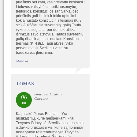
priešintis bet kam, kas prievarta kėsinasi į
Lietuvos valstybės nepriklausomybę,
teritorijos, konstitucijos santvarką, bet
priešintis gali tik tiek ir tokia apimtimi
kokia nustato konstitucinis teismas (K. 3
str.). Aukščiausią suverenią galią Tauta
vykdo tiesiogiai ar per demokratiškai
išrinktus savo atstovus, Tautos suverenių
galių ribas ir apimtis nustato Konstitucinis
teismas (K. 4str.). Taigi akyse įvyko
perversmas ir Sveikinu visus su
baudžiavos įteisinimu.
More
→
TOMAS
Posted by: Adminas
06
Category:
Jul
Kaip sakė Pjeras Buastas - Yra
nusikaltimų, kurie neišperkami, - tai
Tėvynės išdavystė. Servilizmas - esminis
išdaviko bruožas ir visi kurie sąmoningai
nedalyvavo referendume yra Tėvynės
išdavikai - dezertyrai. Šie žmonės,