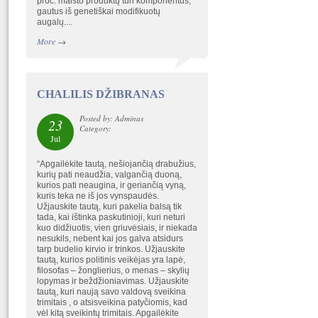
proc. maisto produktų turi komponentus,
gautus iš genetiškai modifikuotų
augalų....
More
→
CHALILIS DŽIBRANAS
Posted by: Adminas
23
Category:
Jul
“Apgailėkite tautą, nešiojančią drabužius,
kurių pati neaudžia, valgančią duoną,
kurios pati neaugina, ir geriančią vyną,
kuris teka ne iš jos vynspaudės.
Užjauskite tautą, kuri pakelia balsą tik
tada, kai ištinka paskutinioji, kuri neturi
kuo didžiuotis, vien griuvėsiais, ir niekada
nesukils, nebent kai jos galva atsidurs
tarp budelio kirvio ir trinkos. Užjauskite
tautą, kurios politinis veikėjas yra lapė,
filosofas – žonglierius, o menas – skylių
lopymas ir beždžioniavimas. Užjauskite
tautą, kuri naują savo valdovą sveikina
trimitais , o atsisveikina patyčiomis, kad
vėl kitą sveikintų trimitais. Apgailėkite