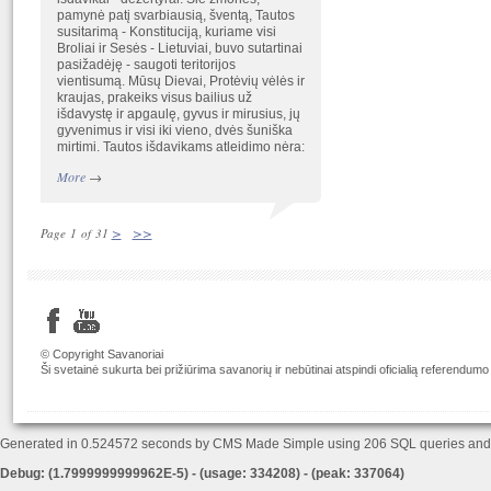
pamynė patį svarbiausią, šventą, Tautos
susitarimą - Konstituciją, kuriame visi
Broliai ir Sesės - Lietuviai, buvo sutartinai
pasižadėję - saugoti teritorijos
vientisumą. Mūsų Dievai, Protėvių vėlės ir
kraujas, prakeiks visus bailius už
išdavystę ir apgaulę, gyvus ir mirusius, jų
gyvenimus ir visi iki vieno, dvės šuniška
mirtimi. Tautos išdavikams atleidimo nėra:
More
→
>
>>
Page 1 of 31
© Copyright Savanoriai
Ši svetainė sukurta bei prižiūrima savanorių ir nebūtinai atspindi oficialią referendumo
Generated in 0.524572 seconds by CMS Made Simple using 206 SQL queries an
Debug: (1.7999999999962E-5) - (usage: 334208) - (peak: 337064)