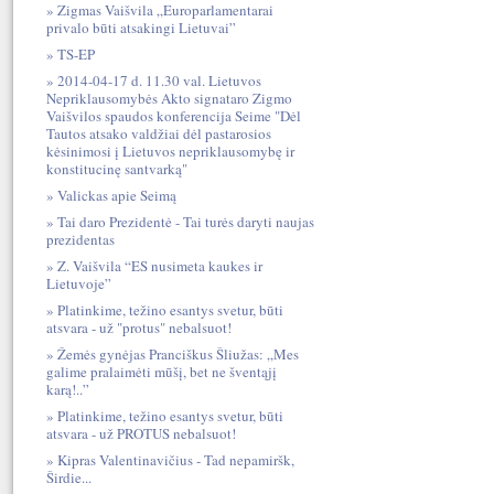
Zigmas Vaišvila „Europarlamentarai
privalo būti atsakingi Lietuvai”
TS-EP
2014-04-17 d. 11.30 val. Lietuvos
Nepriklausomybės Akto signataro Zigmo
Vaišvilos spaudos konferencija Seime "Dėl
Tautos atsako valdžiai dėl pastarosios
kėsinimosi į Lietuvos nepriklausomybę ir
konstitucinę santvarką"
Valickas apie Seimą
Tai daro Prezidentė - Tai turės daryti naujas
prezidentas
Z. Vaišvila “ES nusimeta kaukes ir
Lietuvoje”
Platinkime, težino esantys svetur, būti
atsvara - už "protus" nebalsuot!
Žemės gynėjas Pranciškus Šliužas: „Mes
galime pralaimėti mūšį, bet ne šventąjį
karą!..”
Platinkime, težino esantys svetur, būti
atsvara - už PROTUS nebalsuot!
Kipras Valentinavičius - Tad nepamiršk,
Širdie...