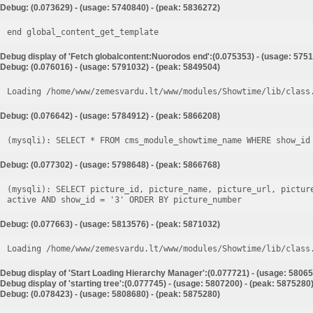
Debug: (0.073629) - (usage: 5740840) - (peak: 5836272)
end global_content_get_template
Debug display of 'Fetch globalcontent:Nuorodos end':(0.075353) - (usage: 5751
Debug: (0.076016) - (usage: 5791032) - (peak: 5849504)
Loading /home/www/zemesvardu.lt/www/modules/Showtime/lib/class
Debug: (0.076642) - (usage: 5784912) - (peak: 5866208)
Debug: (0.077302) - (usage: 5798648) - (peak: 5866768)
(mysqli): SELECT picture_id, picture_name, picture_url, pictur
Debug: (0.077663) - (usage: 5813576) - (peak: 5871032)
Loading /home/www/zemesvardu.lt/www/modules/Showtime/lib/class
Debug display of 'Start Loading Hierarchy Manager':(0.077721) - (usage: 58065
Debug display of 'starting tree':(0.077745) - (usage: 5807200) - (peak: 5875280
Debug: (0.078423) - (usage: 5808680) - (peak: 5875280)