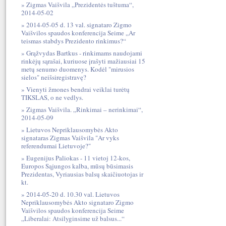
Zigmas Vaišvila „Prezidentės tuštuma“,
2014-05-02
2014-05-05 d. 13 val. signataro Zigmo
Vaišvilos spaudos konferencija Seime „Ar
teismas stabdys Prezidento rinkimus?“
Grąžvydas Bartkus - rinkimams naudojami
rinkėjų sąrašai, kuriuose įrašyti mažiausiai 15
metų senumo duomenys. Kodėl "mirusios
sielos" neišsiregistravę?
Vienyti žmones bendrai veiklai turėtų
TIKSLAS, o ne vedlys.
Zigmas Vaišvila. „Rinkimai – nerinkimai“,
2014-05-09
Lietuvos Nepriklausomybės Akto
signataras Zigmas Vaišvila "Ar vyks
referendumai Lietuvoje?"
Eugenijus Paliokas - 11 vietoj 12-kos,
Europos Sąjungos kalba, mūsų būsimasis
Prezidentas, Vyriausias balsų skaičiuotojas ir
kt.
2014-05-20 d. 10.30 val. Lietuvos
Nepriklausomybės Akto signataro Zigmo
Vaišvilos spaudos konferencija Seime
„Liberalai: Atsilyginsime už balsus...“