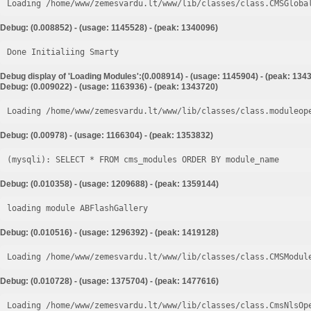
Loading /home/www/zemesvardu.lt/www/lib/classes/class.CMSGloba
Debug: (0.008852) - (usage: 1145528) - (peak: 1340096)
Done Initialiing Smarty
Debug display of 'Loading Modules':(0.008914) - (usage: 1145904) - (peak: 134
Debug: (0.009022) - (usage: 1163936) - (peak: 1343720)
Loading /home/www/zemesvardu.lt/www/lib/classes/class.moduleop
Debug: (0.00978) - (usage: 1166304) - (peak: 1353832)
Debug: (0.010358) - (usage: 1209688) - (peak: 1359144)
loading module ABFlashGallery
Debug: (0.010516) - (usage: 1296392) - (peak: 1419128)
Loading /home/www/zemesvardu.lt/www/lib/classes/class.CMSModul
Debug: (0.010728) - (usage: 1375704) - (peak: 1477616)
Loading /home/www/zemesvardu.lt/www/lib/classes/class.CmsNlsOp