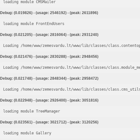
loading module CMSMailer
Debug: (0.019826) - (usage: 2546192) - (peak: 2611896)
loading module FrontEndUsers
Debug: (0.021205) - (usage: 2816064) - (peak: 2931240)
Loading /home/www/zemesvardu.lt/www/lib/classes/class.contento
Debug: (0.021476) - (usage: 2830288) - (peak: 2948456)
Loading /home/www/zemesvardu.lt/www/lib/classes/class.module_m
Debug: (0.021748) - (usage: 2848344) - (peak: 2958472)
Loading /home/www/zemesvardu.lt/www/lib/classes/class.cms_util
Debug: (0.022948) - (usage: 2926400) - (peak: 3051816)
loading module TreeManager
Debug: (0.023561) - (usage: 3021712) - (peak: 3120256)
loading module Gallery