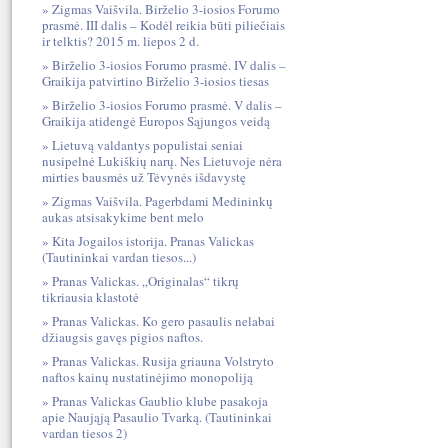
Zigmas Vaišvila. Birželio 3-iosios Forumo
prasmė. III dalis – Kodėl reikia būti piliečiais
ir telktis? 2015 m. liepos 2 d.
Birželio 3-iosios Forumo prasmė. IV dalis –
Graikija patvirtino Birželio 3-iosios tiesas
Birželio 3-iosios Forumo prasmė. V dalis –
Graikija atidengė Europos Sąjungos veidą
Lietuvą valdantys populistai seniai
nusipelnė Lukiškių narų. Nes Lietuvoje nėra
mirties bausmės už Tėvynės išdavystę
Zigmas Vaišvila. Pagerbdami Medininkų
aukas atsisakykime bent melo
Kita Jogailos istorija. Pranas Valickas
(Tautininkai vardan tiesos...)
Pranas Valickas. „Originalas“ tikrų
tikriausia klastotė
Pranas Valickas. Ko gero pasaulis nelabai
džiaugsis gavęs pigios naftos.
Pranas Valickas. Rusija griauna Volstryto
naftos kainų nustatinėjimo monopoliją
Pranas Valickas Gaublio klube pasakoja
apie Naująją Pasaulio Tvarką. (Tautininkai
vardan tiesos 2)