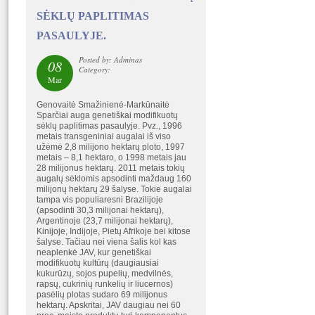
SĖKLŲ PAPLITIMAS
PASAULYJE.
Posted by: Adminas
08
Category:
Mar
Genovaitė Smažinienė-Markūnaitė
Sparčiai auga genetiškai modifikuotų
sėklų paplitimas pasaulyje. Pvz., 1996
metais transgeniniai augalai iš viso
užėmė 2,8 milijono hektarų ploto, 1997
metais – 8,1 hektaro, o 1998 metais jau
28 milijonus hektarų. 2011 metais tokių
augalų sėklomis apsodinti maždaug 160
milijonų hektarų 29 šalyse. Tokie augalai
tampa vis populiaresni Brazilijoje
(apsodinti 30,3 milijonai hektarų),
Argentinoje (23,7 milijonai hektarų),
Kinijoje, Indijoje, Pietų Afrikoje bei kitose
šalyse. Tačiau nei viena šalis kol kas
neaplenkė JAV, kur genetiškai
modifikuotų kultūrų (daugiausiai
kukurūzų, sojos pupelių, medvilnės,
rapsų, cukrinių runkelių ir liucernos)
pasėlių plotas sudaro 69 milijonus
hektarų. Apskritai, JAV daugiau nei 60