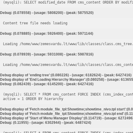
Debug: (0.078558) - (usage: 5808200) - (peak: 5875520)
Content tree file needs loading
Debug: (0.078885) - (usage: 5926400) - (peak: 5971144)
Loading /home/www/zemesvardu.lt/www/lib/classes/class.cms_tree
Debug: (0.078939) - (usage: 5931008) - (peak: 5987816)
Loading /home/www/zemesvardu.lt/www/lib/classes/class.cms_cont
Debug display of 'ending tree':(0.080226) - (usage: 6182624) - (peak: 6427416)
Debug display of 'End Loading Hierarchy Manager':(0.080258) - (usage: 613655
Debug: (0.082439) - (usage: 6145200) - (peak: 6427416)
(mysqli): SELECT * FROM cms_content FORCE INDEX (cms_index_con
Debug display of 'Fetch module_file_tpl:Showtime;showtime_nivo.tpl start':(0.
Debug display of 'Fetch module_file_tpl:Showtime;showtime_nivo.tpl end':(0.11
Debug display of 'Start of Menu Manager Display':(0.114719) - (usage: 6272496
Debug: (0.11955) - (usage: 6302944) - (peak: 6487424)