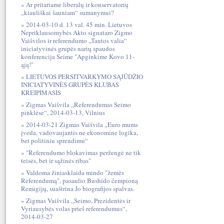
Ar pritariame liberalų ir konservatorių
„kiauliškai šauniam“ sumanymui?
2014-03-10 d. 13 val. 45 min. Lietuvos
Nepriklausomybės Akto signataro Zigmo
Vaišvilos ir referendumo „Tautos valia“
iniciatyvinės grupės narių spaudos
konferencija Seime "Apginkime Kovo 11-
ąją!"
LIETUVOS PERSITVARKYMO SĄJŪDŽIO
INICIATYVINĖS GRUPĖS KLUBAS
KREIPIMASIS
Zigmas Vaišvila „Referendumas Seimo
pinklėse“, 2014-03-13, Vilnius
2014-03-21 Zigmas Vaišvila „Euro mums
įveda, vadovaujantis ne ekonomine logika,
bet politiniu sprendimu“
"Referendumo blokavimas peržengė ne tik
teisės, bet ir sąžinės ribas"
Valdoma žiniasklaida mindo "žemės
Referendumą", pasaulio Bushido čempioną
Remigijų, suaštrina Jo biografijos spalvas.
Zigmas Vaišvila „Seimo, Prezidentės ir
Vyriausybės volas prieš referendumus“,
2014-03-27