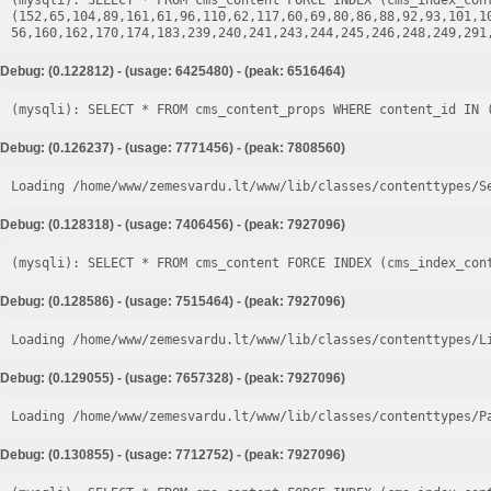
(mysqli): SELECT * FROM cms_content FORCE INDEX (cms_index_cont
(152,65,104,89,161,61,96,110,62,117,60,69,80,86,88,92,93,101,1
Debug: (0.122812) - (usage: 6425480) - (peak: 6516464)
Debug: (0.126237) - (usage: 7771456) - (peak: 7808560)
Loading /home/www/zemesvardu.lt/www/lib/classes/contenttypes/S
Debug: (0.128318) - (usage: 7406456) - (peak: 7927096)
Debug: (0.128586) - (usage: 7515464) - (peak: 7927096)
Loading /home/www/zemesvardu.lt/www/lib/classes/contenttypes/L
Debug: (0.129055) - (usage: 7657328) - (peak: 7927096)
Loading /home/www/zemesvardu.lt/www/lib/classes/contenttypes/P
Debug: (0.130855) - (usage: 7712752) - (peak: 7927096)