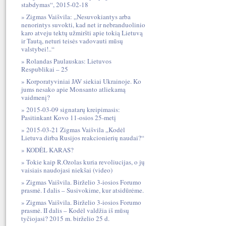
stabdymas“, 2015-02-18
Zigmas Vaišvila: „Nesuvokiantys arba
nenorintys suvokti, kad net ir nebranduolinio
karo atveju tektų užmiršti apie tokią Lietuvą
ir Tautą, neturi teisės vadovauti mūsų
valstybei!..“
Rolandas Paulauskas: Lietuvos
Respublikai – 25
Korporatyviniai JAV siekiai Ukrainoje. Ko
jums nesako apie Monsanto atliekamą
vaidmenį?
2015-03-09 signatarų kreipimasis:
Pasitinkant Kovo 11-osios 25-metį
2015-03-21 Zigmas Vaišvila „Kodėl
Lietuva dirba Rusijos reakcionierių naudai?“
KODĖL KARAS?
Tokie kaip R.Ozolas kuria revoliucijas, o jų
vaisiais naudojasi niekšai (video)
Zigmas Vaišvila. Birželio 3-iosios Forumo
prasmė. I dalis – Susivokime, kur atsidūrėme.
Zigmas Vaišvila. Birželio 3-iosios Forumo
prasmė. II dalis – Kodėl valdžia iš mūsų
tyčiojasi? 2015 m. birželio 25 d.