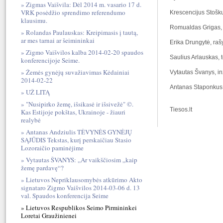
Zigmas Vaišvila: Dėl 2014 m. vasario 17 d.
VRK posėdžio sprendimo referendumo
Krescencijus Stošku
klausimu.
Romualdas Grigas, 
Rolandas Paulauskas: Kreipimasis į tautą,
ar mes tarnai ar šeimininkai
Erika Drungytė, raš
Zigmo Vaišvilos kalba 2014-02-20 spaudos
Saulius Arlauskas, 
konferencijoje Seime.
Žemės gynėjų suvažiavimas Kėdainiai
Vytautas Švanys, in
2014-02-22
Antanas Staponkus, L
UŽ LITĄ
"Nusipirko žemę, išsikasė ir išsivežė" ©.
Tiesos.lt
Kas Estijoje pokštas, Ukrainoje - žiauri
realybė
Antanas Andziulis TĖVYNĖS GYNĖJŲ
SĄJŪDIS Tekstas, kurį perskaičiau Stasio
Lozoraičio paminėjime
Vytautas ŠVANYS: „Ar vaikščiosim „kaip
žemę pardavę“?
Lietuvos Nepriklausomybės atkūrimo Akto
signataro Zigmo Vaišvilos 2014-03-06 d. 13
val. Spaudos konferencija Seime
Lietuvos Respublikos Seimo Pirmininkei
Loretai Graužinienei