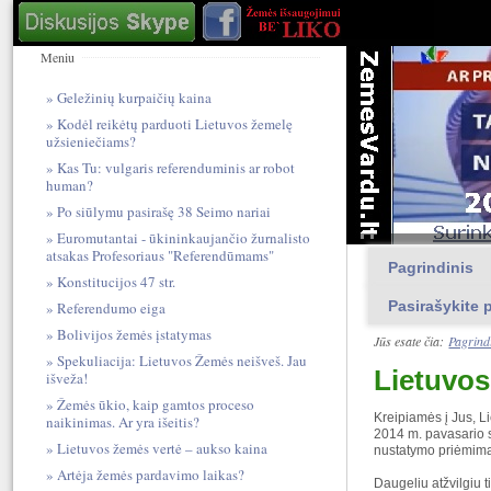
Meniu
Geležinių kurpaičių kaina
Kodėl reikėtų parduoti Lietuvos žemelę
užsieniečiams?
Kas Tu: vulgari​s referendum​inis ar robot
human?
Po siūlymu pasirašę 38 Seimo nariai
Euromutantai - ūkininkaujančio žurnalisto
atsakas Profesoriaus "Referendūmams"
Pagrindinis
Konstitucijos 47 str.
Pasirašykite p
Referendumo eiga
Bolivijos žemės įstatymas
Jūs esate čia:
Pagrind
Spekuliacija: Lietuvos Žemės neišveš. Jau
Lietuvos
išveža!
Žemės ūkio, kaip gamtos proceso
Kreipiamės į Jus, 
naikinimas. Ar yra išeitis?
2014 m. pavasario s
Lietuvos žemės vertė – aukso kaina
nustatymo priėmim
Artėja žemės pardavimo laikas?
Daugeliu atžvilgiu 