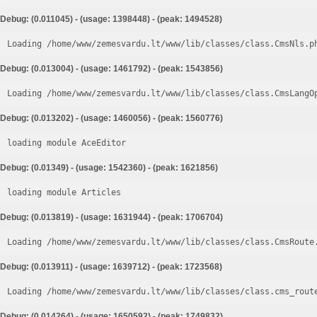
Debug: (0.011045) - (usage: 1398448) - (peak: 1494528)
Loading /home/www/zemesvardu.lt/www/lib/classes/class.CmsNls.p
Debug: (0.013004) - (usage: 1461792) - (peak: 1543856)
Loading /home/www/zemesvardu.lt/www/lib/classes/class.CmsLangO
Debug: (0.013202) - (usage: 1460056) - (peak: 1560776)
loading module AceEditor
Debug: (0.01349) - (usage: 1542360) - (peak: 1621856)
loading module Articles
Debug: (0.013819) - (usage: 1631944) - (peak: 1706704)
Loading /home/www/zemesvardu.lt/www/lib/classes/class.CmsRoute
Debug: (0.013911) - (usage: 1639712) - (peak: 1723568)
Loading /home/www/zemesvardu.lt/www/lib/classes/class.cms_rout
Debug: (0.014264) - (usage: 1650592) - (peak: 1749832)