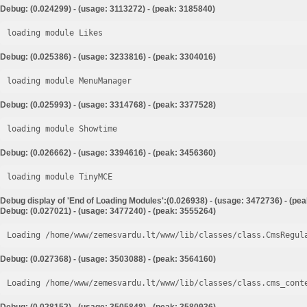
Debug: (0.024299) - (usage: 3113272) - (peak: 3185840)
loading module Likes
Debug: (0.025386) - (usage: 3233816) - (peak: 3304016)
loading module MenuManager
Debug: (0.025993) - (usage: 3314768) - (peak: 3377528)
loading module Showtime
Debug: (0.026662) - (usage: 3394616) - (peak: 3456360)
loading module TinyMCE
Debug display of 'End of Loading Modules':(0.026938) - (usage: 3472736) - (pe
Debug: (0.027021) - (usage: 3477240) - (peak: 3555264)
Loading /home/www/zemesvardu.lt/www/lib/classes/class.CmsRegul
Debug: (0.027368) - (usage: 3503088) - (peak: 3564160)
Loading /home/www/zemesvardu.lt/www/lib/classes/class.cms_cont