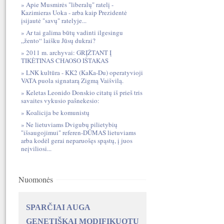
Apie Musmirės "liberalų" ratelį -
Kazimieras Uoka - arba kaip Prezidentė
įsijautė "savų" ratelyje...
Ar tai galima būtų vadinti ilgesingu
„žento“ laišku Jūsų dukrai?
2011 m. archyvai: GRĮŽTANT Į
TIKĖTINAS CHAOSO IŠTAKAS
LNK kultūra - KK2 (KaKa-Du) operatyvioji
VATA puola signatarą Zigmą Vaišvilą.
Keletas Leonido Donskio citatų iš prieš tris
savaites vykusio pašnekesio:
Koalicija be komunistų
Ne lietuviams Dvigubų pilietybių
"išsaugojimui" referen-DŪMAS lietuviams
arba kodėl gerai neparuošęs spąstų, į juos
neįviliosi...
Nuomonės
SPARČIAI AUGA
GENETIŠKAI MODIFIKUOTŲ