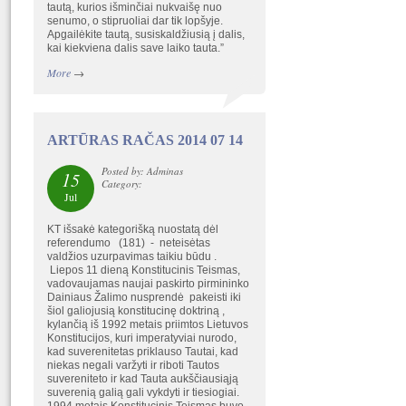
tautą, kurios išminčiai nukvaišę nuo
senumo, o stipruoliai dar tik lopšyje.
Apgailėkite tautą, susiskaldžiusią į dalis,
kai kiekviena dalis save laiko tauta.”
More
→
ARTŪRAS RAČAS 2014 07 14
Posted by: Adminas
15
Category:
Jul
KT išsakė kategorišką nuostatą dėl
referendumo (181) - neteisėtas
valdžios uzurpavimas taikiu būdu .
Liepos 11 dieną Konstitucinis Teismas,
vadovaujamas naujai paskirto pirmininko
Dainiaus Žalimo nusprendė pakeisti iki
šiol galiojusią konstitucinę doktriną ,
kylančią iš 1992 metais priimtos Lietuvos
Konstitucijos, kuri imperatyviai nurodo,
kad suverenitetas priklauso Tautai, kad
niekas negali varžyti ir riboti Tautos
suvereniteto ir kad Tauta aukščiausiąją
suverenią galią gali vykdyti ir tiesiogiai.