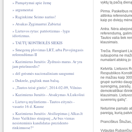
Pamąstymai apie žemę
vyktų tą pačią dieną
argumentai
Pirma. Paskelbus re
atitinka referendu
Raginkime Seimo narius!
kaip po dviejų mėne
Atsakas Žygimantui Zabietai
Antra. Nėra abejonė
Lietuvos rytas: patriotizmas - lygu
referendumą, galima 
idiotizmas.
Tautos valia tiek 
TAUTŲ KONTROLĖS SIEKIS
klausimais.
Smegenų plovimas LRT, arba Pavojingasis
Trečia. Rengiant Li
referendūmas II
sutaupoma ne mažiau
numatant atskirą jo 
Kazimieras Juraitis: Žydrasis maras. Ar yra
jam priešnuodis?
Ketvirta. Lietuvos R
dėl grėsmės nacionaliniam saugumui
Respublikos Konstit
ne mažiau kaip 300 
Dukrele, grąžink man balsą.
grupė surinko daugi
surengimą, parašų. T
„Tautos teisė gintis“, 2014-02-09, Vilnius
demokratiškai išrin
Kazimieras Juraitis - Atsakymas A.Lukošiui
klausimais. Lietuvos
suverenių galių“.
Lietuvą mylintiems - Tautos eitynės -
vasario 16 d. Kaune
Neturime pamato abe
Kazimieras Juraitis: Atsiliepimas į Alkas.lt
pareigą, kurią patvi
Jono Vaiškūno straipsnį „Ar bus vienas
Pranciškus Šliužas,
nesisteminis kandidatas prezidento
rinkimuose?“
Vytautas Rubavičius