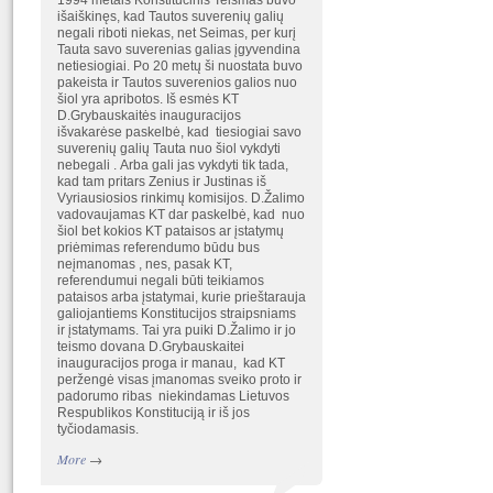
1994 metais Konstitucinis Teismas buvo
išaiškinęs, kad Tautos suverenių galių
negali riboti niekas, net Seimas, per kurį
Tauta savo suverenias galias įgyvendina
netiesiogiai. Po 20 metų ši nuostata buvo
pakeista ir Tautos suverenios galios nuo
šiol yra apribotos. Iš esmės KT
D.Grybauskaitės inauguracijos
išvakarėse paskelbė, kad tiesiogiai savo
suverenių galių Tauta nuo šiol vykdyti
nebegali . Arba gali jas vykdyti tik tada,
kad tam pritars Zenius ir Justinas iš
Vyriausiosios rinkimų komisijos. D.Žalimo
vadovaujamas KT dar paskelbė, kad nuo
šiol bet kokios KT pataisos ar įstatymų
priėmimas referendumo būdu bus
neįmanomas , nes, pasak KT,
referendumui negali būti teikiamos
pataisos arba įstatymai, kurie prieštarauja
galiojantiems Konstitucijos straipsniams
ir įstatymams. Tai yra puiki D.Žalimo ir jo
teismo dovana D.Grybauskaitei
inauguracijos proga ir manau, kad KT
peržengė visas įmanomas sveiko proto ir
padorumo ribas niekindamas Lietuvos
Respublikos Konstituciją ir iš jos
tyčiodamasis.
More
→