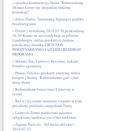
spaudos konferencija Seime "Referendumų
likimas Lietuvoje artėjančių rinkimų
kontekste"
Julius Panka: Tautininkų Sąjujngos padėka
bendražygiams
Einant į susitikimą 2014 05 30 penktadienį
16-30 Kauno m. savivaldybėje su piliečiu
Landsbergiu, siūlau perskaityti žemiau
pateikiamą ištrauką. LIETUVOS
PERSITVARKYMO SĄJŪDŽIO BENDROJI
PROGRAMA
Sėkmės Tau, Lietuvos Suverene, laikant
brandos egzaminą
Pranas Valickas perskaitė įstatymą, reikia
kreiptis į Seimą - Referendumas gali vykti
daug dienų
Referendume balsavimas Lietuvoje ir
svetur...
Kur ir į ką esame stumiami (vejami) ir kam
privalome priešintis saugodami Tautą
Lietuvos Žemės pardavimo užsienio
subjektams sandoriai yra ir bus niekiniai
Zigmas Vaišvila. „Vėl melas dėl euro“,
2014-07-22