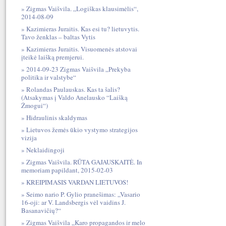
Zigmas Vaišvila. „Logiškas klausimėlis“,
2014-08-09
Kazimieras Juraitis. Kas esi tu? lietuvytis.
Tavo ženklas – baltas Vytis
Kazimieras Juraitis. Visuomenės atstovai
įteikė laišką premjerui.
2014-09-23 Zigmas Vaišvila „Prekyba
politika ir valstybe“
Rolandas Paulauskas. Kas ta šalis?
(Atsakymas į Valdo Anelausko “Laišką
Žmogui“)
Hidraulinis skaldymas
Lietuvos žemės ūkio vystymo strategijos
vizija
Neklaidingoji
Zigmas Vaišvila. RŪTA GAJAUSKAITĖ. In
memoriam papildant, 2015-02-03
KREIPIMASIS VARDAN LIETUVOS!
Seimo nario P. Gylio pranešimas: „Vasario
16-oji: ar V. Landsbergis vėl vaidins J.
Basanavičių?“
Zigmas Vaišvila „Karo propagandos ir melo