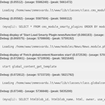
Debug: (0.05512) - (usage: 5586240) - (peak: 5661472)
Loading /home/www/zemesvardu.lt/www/lib/classes/class.cms_modu
Debug: (0.05582) - (usage: 5587504) - (peak: 5666112)
Debug display of 'Start Load Smarty Plugin news/function':(0.066183) - (usage:
Debug: (0.066575) - (usage: 5708608) - (peak: 5759192)
Loading /home/www/zemesvardu.lt/www/modules/News/News.module.p
Debug display of 'Fetch globalcontent:Nuorodos start':(0.072536) - (usage: 57
Debug: (0.072661) - (usage: 5710936) - (peak: 5821640)
start global_content_get_template
Debug: (0.072812) - (usage: 5733720) - (peak: 5821792)
Loading /home/www/zemesvardu.lt/www/lib/classes/class.globalco
Debug: (0.07348) - (usage: 5736848) - (peak: 5835200)