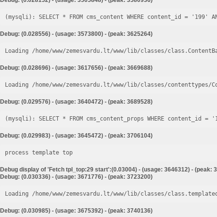
Debug: (0.028152) - (usage: 3505848) - (peak: 3580936)
Debug: (0.028556) - (usage: 3573800) - (peak: 3625264)
Loading /home/www/zemesvardu.lt/www/lib/classes/class.ContentB
Debug: (0.028696) - (usage: 3617656) - (peak: 3669688)
Loading /home/www/zemesvardu.lt/www/lib/classes/contenttypes/C
Debug: (0.029576) - (usage: 3640472) - (peak: 3689528)
Debug: (0.029983) - (usage: 3645472) - (peak: 3706104)
process template top
Debug display of 'Fetch tpl_top:29 start':(0.03004) - (usage: 3646312) - (peak:
Debug: (0.030336) - (usage: 3671776) - (peak: 3723200)
Loading /home/www/zemesvardu.lt/www/lib/classes/class.template
Debug: (0.030985) - (usage: 3675392) - (peak: 3740136)