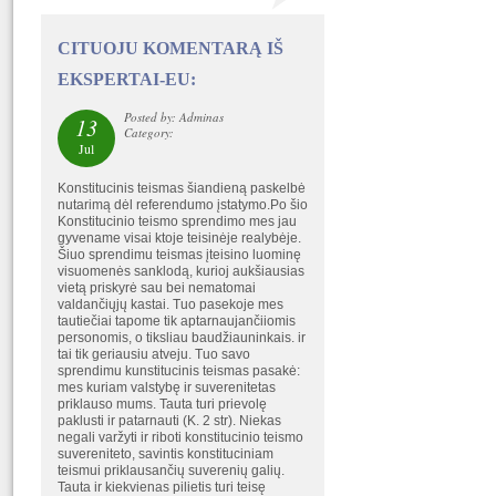
CITUOJU KOMENTARĄ IŠ
EKSPERTAI-EU:
Posted by: Adminas
13
Category:
Jul
Konstitucinis teismas šiandieną paskelbė
nutarimą dėl referendumo įstatymo.Po šio
Konstitucinio teismo sprendimo mes jau
gyvename visai ktoje teisinėje realybėje.
Šiuo sprendimu teismas įteisino luominę
visuomenės sanklodą, kurioj aukšiausias
vietą priskyrė sau bei nematomai
valdančiųjų kastai. Tuo pasekoje mes
tautiečiai tapome tik aptarnaujančiiomis
personomis, o tiksliau baudžiauninkais. ir
tai tik geriausiu atveju. Tuo savo
sprendimu kunstitucinis teismas pasakė:
mes kuriam valstybę ir suverenitetas
priklauso mums. Tauta turi prievolę
paklusti ir patarnauti (K. 2 str). Niekas
negali varžyti ir riboti konstitucinio teismo
suvereniteto, savintis konstituciniam
teismui priklausančių suverenių galių.
Tauta ir kiekvienas pilietis turi teisę