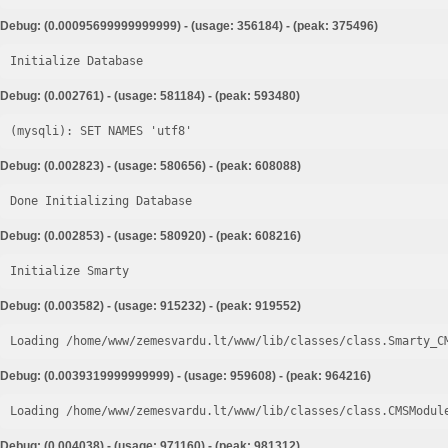
Debug: (0.00095699999999999) - (usage: 356184) - (peak: 375496)
Initialize Database
Debug: (0.002761) - (usage: 581184) - (peak: 593480)
Debug: (0.002823) - (usage: 580656) - (peak: 608088)
Done Initializing Database
Debug: (0.002853) - (usage: 580920) - (peak: 608216)
Initialize Smarty
Debug: (0.003582) - (usage: 915232) - (peak: 919552)
Loading /home/www/zemesvardu.lt/www/lib/classes/class.Smarty_C
Debug: (0.0039319999999999) - (usage: 959608) - (peak: 964216)
Loading /home/www/zemesvardu.lt/www/lib/classes/class.CMSModul
Debug: (0.004038) - (usage: 971160) - (peak: 981312)