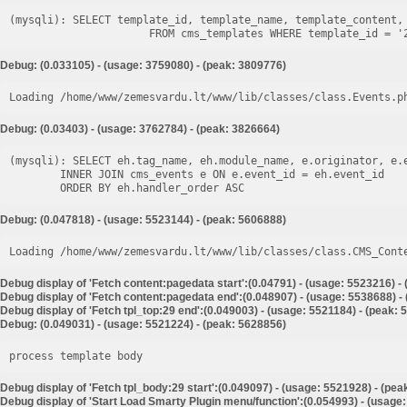
(mysqli): SELECT template_id, template_name, template_content, 
Debug: (0.033105) - (usage: 3759080) - (peak: 3809776)
Loading /home/www/zemesvardu.lt/www/lib/classes/class.Events.p
Debug: (0.03403) - (usage: 3762784) - (peak: 3826664)
(mysqli): SELECT eh.tag_name, eh.module_name, e.originator, e.e
        INNER JOIN cms_events e ON e.event_id = eh.event_id

Debug: (0.047818) - (usage: 5523144) - (peak: 5606888)
Loading /home/www/zemesvardu.lt/www/lib/classes/class.CMS_Cont
Debug display of 'Fetch content:pagedata start':(0.04791) - (usage: 5523216) -
Debug display of 'Fetch content:pagedata end':(0.048907) - (usage: 5538688) -
Debug display of 'Fetch tpl_top:29 end':(0.049003) - (usage: 5521184) - (peak:
Debug: (0.049031) - (usage: 5521224) - (peak: 5628856)
process template body
Debug display of 'Fetch tpl_body:29 start':(0.049097) - (usage: 5521928) - (pe
Debug display of 'Start Load Smarty Plugin menu/function':(0.054993) - (usage