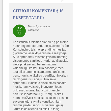
CITUOJU KOMENTARĄ IŠ
EKSPERTAI-EU:
Posted by: Adminas
13
Category:
Jul
Konstitucinis teismas šiandieną paskelbė
nutarimą dėl referendumo įstatymo.Po šio
Konstitucinio teismo sprendimo mes jau
gyvename visai ktoje teisinėje realybėje.
Šiuo sprendimu teismas įteisino luominę
visuomenės sanklodą, kurioj aukšiausias
vietą priskyrė sau bei nematomai
valdančiųjų kastai. Tuo pasekoje mes
tautiečiai tapome tik aptarnaujančiiomis
personomis, o tiksliau baudžiauninkais. ir
tai tik geriausiu atveju. Tuo savo
sprendimu kunstitucinis teismas pasakė:
mes kuriam valstybę ir suverenitetas
priklauso mums. Tauta turi prievolę
paklusti ir patarnauti (K. 2 str). Niekas
negali varžyti ir riboti konstitucinio teismo
suvereniteto, savintis konstituciniam
teismui priklausančių suverenių galių.
Tauta ir kiekvienas pilietis turi teisę