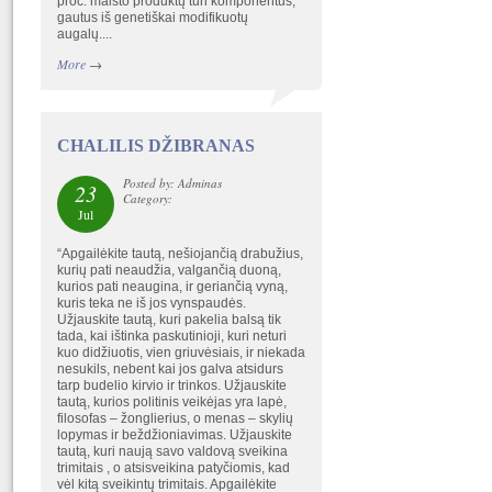
proc. maisto produktų turi komponentus,
gautus iš genetiškai modifikuotų
augalų....
More
→
CHALILIS DŽIBRANAS
Posted by: Adminas
23
Category:
Jul
“Apgailėkite tautą, nešiojančią drabužius,
kurių pati neaudžia, valgančią duoną,
kurios pati neaugina, ir geriančią vyną,
kuris teka ne iš jos vynspaudės.
Užjauskite tautą, kuri pakelia balsą tik
tada, kai ištinka paskutinioji, kuri neturi
kuo didžiuotis, vien griuvėsiais, ir niekada
nesukils, nebent kai jos galva atsidurs
tarp budelio kirvio ir trinkos. Užjauskite
tautą, kurios politinis veikėjas yra lapė,
filosofas – žonglierius, o menas – skylių
lopymas ir beždžioniavimas. Užjauskite
tautą, kuri naują savo valdovą sveikina
trimitais , o atsisveikina patyčiomis, kad
vėl kitą sveikintų trimitais. Apgailėkite