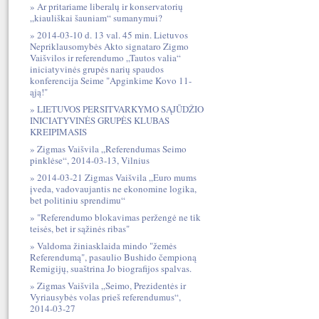
Ar pritariame liberalų ir konservatorių
„kiauliškai šauniam“ sumanymui?
2014-03-10 d. 13 val. 45 min. Lietuvos
Nepriklausomybės Akto signataro Zigmo
Vaišvilos ir referendumo „Tautos valia“
iniciatyvinės grupės narių spaudos
konferencija Seime "Apginkime Kovo 11-
ąją!"
LIETUVOS PERSITVARKYMO SĄJŪDŽIO
INICIATYVINĖS GRUPĖS KLUBAS
KREIPIMASIS
Zigmas Vaišvila „Referendumas Seimo
pinklėse“, 2014-03-13, Vilnius
2014-03-21 Zigmas Vaišvila „Euro mums
įveda, vadovaujantis ne ekonomine logika,
bet politiniu sprendimu“
"Referendumo blokavimas peržengė ne tik
teisės, bet ir sąžinės ribas"
Valdoma žiniasklaida mindo "žemės
Referendumą", pasaulio Bushido čempioną
Remigijų, suaštrina Jo biografijos spalvas.
Zigmas Vaišvila „Seimo, Prezidentės ir
Vyriausybės volas prieš referendumus“,
2014-03-27