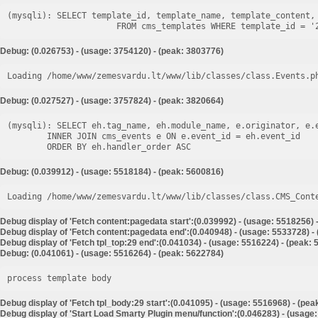
(mysqli): SELECT template_id, template_name, template_content, 
Debug: (0.026753) - (usage: 3754120) - (peak: 3803776)
Loading /home/www/zemesvardu.lt/www/lib/classes/class.Events.p
Debug: (0.027527) - (usage: 3757824) - (peak: 3820664)
(mysqli): SELECT eh.tag_name, eh.module_name, e.originator, e.e
        INNER JOIN cms_events e ON e.event_id = eh.event_id

Debug: (0.039912) - (usage: 5518184) - (peak: 5600816)
Loading /home/www/zemesvardu.lt/www/lib/classes/class.CMS_Cont
Debug display of 'Fetch content:pagedata start':(0.039992) - (usage: 5518256) 
Debug display of 'Fetch content:pagedata end':(0.040948) - (usage: 5533728) -
Debug display of 'Fetch tpl_top:29 end':(0.041034) - (usage: 5516224) - (peak:
Debug: (0.041061) - (usage: 5516264) - (peak: 5622784)
process template body
Debug display of 'Fetch tpl_body:29 start':(0.041095) - (usage: 5516968) - (pe
Debug display of 'Start Load Smarty Plugin menu/function':(0.046283) - (usage