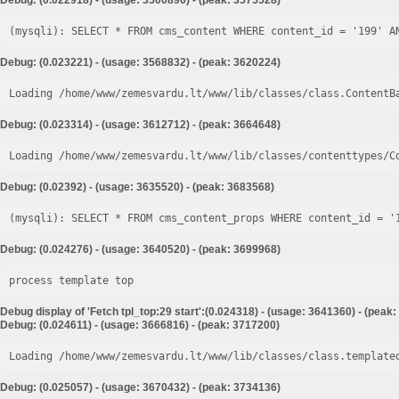
Debug: (0.022918) - (usage: 3500896) - (peak: 3575528)
Debug: (0.023221) - (usage: 3568832) - (peak: 3620224)
Loading /home/www/zemesvardu.lt/www/lib/classes/class.ContentB
Debug: (0.023314) - (usage: 3612712) - (peak: 3664648)
Loading /home/www/zemesvardu.lt/www/lib/classes/contenttypes/C
Debug: (0.02392) - (usage: 3635520) - (peak: 3683568)
Debug: (0.024276) - (usage: 3640520) - (peak: 3699968)
process template top
Debug display of 'Fetch tpl_top:29 start':(0.024318) - (usage: 3641360) - (peak
Debug: (0.024611) - (usage: 3666816) - (peak: 3717200)
Loading /home/www/zemesvardu.lt/www/lib/classes/class.template
Debug: (0.025057) - (usage: 3670432) - (peak: 3734136)