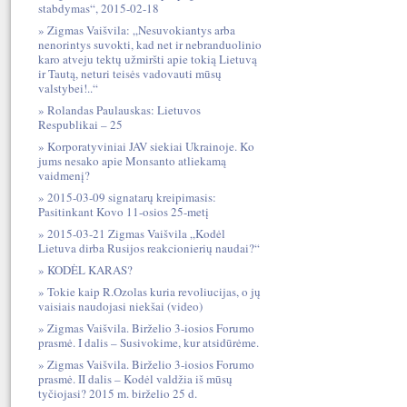
stabdymas“, 2015-02-18
Zigmas Vaišvila: „Nesuvokiantys arba
nenorintys suvokti, kad net ir nebranduolinio
karo atveju tektų užmiršti apie tokią Lietuvą
ir Tautą, neturi teisės vadovauti mūsų
valstybei!..“
Rolandas Paulauskas: Lietuvos
Respublikai – 25
Korporatyviniai JAV siekiai Ukrainoje. Ko
jums nesako apie Monsanto atliekamą
vaidmenį?
2015-03-09 signatarų kreipimasis:
Pasitinkant Kovo 11-osios 25-metį
2015-03-21 Zigmas Vaišvila „Kodėl
Lietuva dirba Rusijos reakcionierių naudai?“
KODĖL KARAS?
Tokie kaip R.Ozolas kuria revoliucijas, o jų
vaisiais naudojasi niekšai (video)
Zigmas Vaišvila. Birželio 3-iosios Forumo
prasmė. I dalis – Susivokime, kur atsidūrėme.
Zigmas Vaišvila. Birželio 3-iosios Forumo
prasmė. II dalis – Kodėl valdžia iš mūsų
tyčiojasi? 2015 m. birželio 25 d.