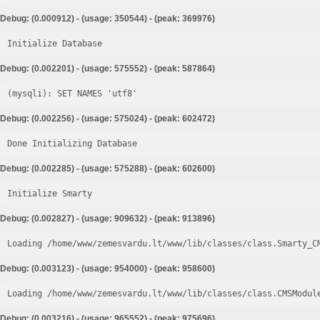
Debug: (0.000912) - (usage: 350544) - (peak: 369976)
Initialize Database
Debug: (0.002201) - (usage: 575552) - (peak: 587864)
Debug: (0.002256) - (usage: 575024) - (peak: 602472)
Done Initializing Database
Debug: (0.002285) - (usage: 575288) - (peak: 602600)
Initialize Smarty
Debug: (0.002827) - (usage: 909632) - (peak: 913896)
Loading /home/www/zemesvardu.lt/www/lib/classes/class.Smarty_C
Debug: (0.003123) - (usage: 954000) - (peak: 958600)
Loading /home/www/zemesvardu.lt/www/lib/classes/class.CMSModul
Debug: (0.003216) - (usage: 965552) - (peak: 975696)