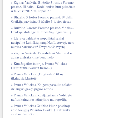
Zigmas Vaišvila. Birželio 3-iosios Forumo
prasmė. III dalis – Kodėl reikia būti piliečiais
ir telktis? 2015 m. liepos 2 d.
Birželio 3-iosios Forumo prasmė. IV dalis –
Graikija patvirtino Birželio 3-iosios tiesas
Birželio 3-iosios Forumo prasmė. V dalis –
Graikija atidengė Europos Sąjungos veidą
Lietuvą valdantys populistai seniai
nusipelnė Lukiškių narų. Nes Lietuvoje nėra
mirties bausmės už Tėvynės išdavystę
Zigmas Vaišvila. Pagerbdami Medininkų
aukas atsisakykime bent melo
Kita Jogailos istorija. Pranas Valickas
(Tautininkai vardan tiesos...)
Pranas Valickas. „Originalas“ tikrų
tikriausia klastotė
Pranas Valickas. Ko gero pasaulis nelabai
džiaugsis gavęs pigios naftos.
Pranas Valickas. Rusija griauna Volstryto
naftos kainų nustatinėjimo monopoliją
Pranas Valickas Gaublio klube pasakoja
apie Naująją Pasaulio Tvarką. (Tautininkai
vardan tiesos 2)