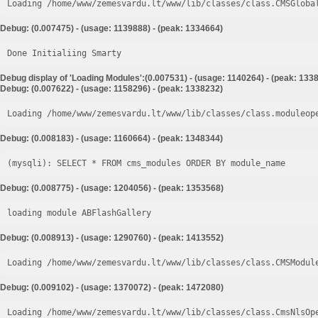
Loading /home/www/zemesvardu.lt/www/lib/classes/class.CMSGloba
Debug: (0.007475) - (usage: 1139888) - (peak: 1334664)
Done Initialiing Smarty
Debug display of 'Loading Modules':(0.007531) - (usage: 1140264) - (peak: 133
Debug: (0.007622) - (usage: 1158296) - (peak: 1338232)
Loading /home/www/zemesvardu.lt/www/lib/classes/class.moduleop
Debug: (0.008183) - (usage: 1160664) - (peak: 1348344)
Debug: (0.008775) - (usage: 1204056) - (peak: 1353568)
loading module ABFlashGallery
Debug: (0.008913) - (usage: 1290760) - (peak: 1413552)
Loading /home/www/zemesvardu.lt/www/lib/classes/class.CMSModul
Debug: (0.009102) - (usage: 1370072) - (peak: 1472080)
Loading /home/www/zemesvardu.lt/www/lib/classes/class.CmsNlsOp