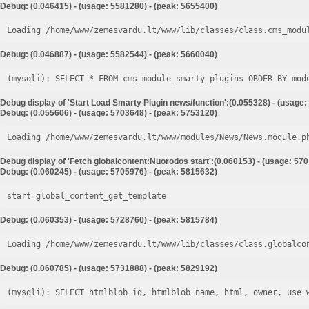
Debug: (0.046415) - (usage: 5581280) - (peak: 5655400)
Loading /home/www/zemesvardu.lt/www/lib/classes/class.cms_modu
Debug: (0.046887) - (usage: 5582544) - (peak: 5660040)
Debug display of 'Start Load Smarty Plugin news/function':(0.055328) - (usage:
Debug: (0.055606) - (usage: 5703648) - (peak: 5753120)
Loading /home/www/zemesvardu.lt/www/modules/News/News.module.p
Debug display of 'Fetch globalcontent:Nuorodos start':(0.060153) - (usage: 57
Debug: (0.060245) - (usage: 5705976) - (peak: 5815632)
start global_content_get_template
Debug: (0.060353) - (usage: 5728760) - (peak: 5815784)
Loading /home/www/zemesvardu.lt/www/lib/classes/class.globalco
Debug: (0.060785) - (usage: 5731888) - (peak: 5829192)