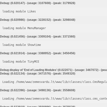
Debug: (0.020147) - (usage: 3107608) - (peak: 3179928)
loading module Likes
Debug: (0.020986) - (usage: 3228152) - (peak: 3298048)
loading module MenuManager
Debug: (0.021456) - (usage: 3309104) - (peak: 3371560)
loading module Showtime
Debug: (0.021914) - (usage: 3388952) - (peak: 3450456)
loading module TinyMCE
Debug display of 'End of Loading Modules':(0.022071) - (usage: 3467072) - (pe
Debug: (0.022134) - (usage: 3471576) - (peak: 3549320)
Loading /home/www/zemesvardu.lt/www/lib/classes/class.CmsRegul
Debug: (0.022396) - (usage: 3498136) - (peak: 3558608)
Loading /home/www/zemesvardu.lt/www/lib/classes/class.cms_cont