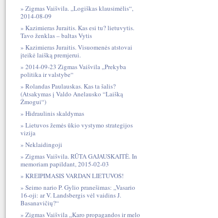
Zigmas Vaišvila. „Logiškas klausimėlis“,
2014-08-09
Kazimieras Juraitis. Kas esi tu? lietuvytis.
Tavo ženklas – baltas Vytis
Kazimieras Juraitis. Visuomenės atstovai
įteikė laišką premjerui.
2014-09-23 Zigmas Vaišvila „Prekyba
politika ir valstybe“
Rolandas Paulauskas. Kas ta šalis?
(Atsakymas į Valdo Anelausko “Laišką
Žmogui“)
Hidraulinis skaldymas
Lietuvos žemės ūkio vystymo strategijos
vizija
Neklaidingoji
Zigmas Vaišvila. RŪTA GAJAUSKAITĖ. In
memoriam papildant, 2015-02-03
KREIPIMASIS VARDAN LIETUVOS!
Seimo nario P. Gylio pranešimas: „Vasario
16-oji: ar V. Landsbergis vėl vaidins J.
Basanavičių?“
Zigmas Vaišvila „Karo propagandos ir melo