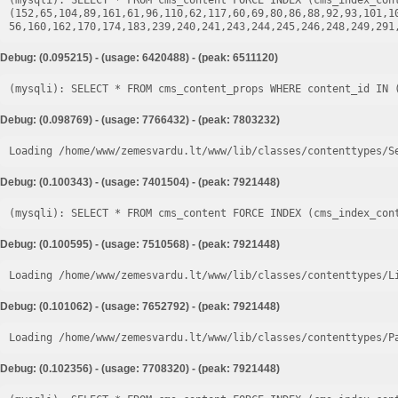
(mysqli): SELECT * FROM cms_content FORCE INDEX (cms_index_cont
(152,65,104,89,161,61,96,110,62,117,60,69,80,86,88,92,93,101,1
Debug: (0.095215) - (usage: 6420488) - (peak: 6511120)
Debug: (0.098769) - (usage: 7766432) - (peak: 7803232)
Loading /home/www/zemesvardu.lt/www/lib/classes/contenttypes/S
Debug: (0.100343) - (usage: 7401504) - (peak: 7921448)
Debug: (0.100595) - (usage: 7510568) - (peak: 7921448)
Loading /home/www/zemesvardu.lt/www/lib/classes/contenttypes/L
Debug: (0.101062) - (usage: 7652792) - (peak: 7921448)
Loading /home/www/zemesvardu.lt/www/lib/classes/contenttypes/P
Debug: (0.102356) - (usage: 7708320) - (peak: 7921448)