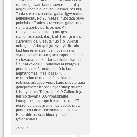
1994 metais Konstitucinis Teismas buvo
išaiškinęs, kad Tautos suverenių galių
negali riboti niekas, net Seimas, per kurį
Tauta savo suverenias galias įgyvendina
netiesiogiai. Po 20 metų ši nuostata buvo
pakeista ir Tautos suverenios galios nuo
šiol yra apribotos. Iš esmės KT
D.Grybauskaitės inauguracijos
išvakarėse paskelbė, kad tiesiogiai savo
suverenių galių Tauta nuo šiol vykdyti
nebegali . Arba gali jas vykdyti tik tada,
kad tam pritars Zenius ir Justinas iš
Vyriausiosios rinkimų komisijos. D.Žalimo
vadovaujamas KT dar paskelbė, kad nuo
šiol bet kokios KT pataisos ar įstatymų
priėmimas referendumo būdu bus
neįmanomas , nes, pasak KT,
referendumui negali būti teikiamos
pataisos arba įstatymai, kurie prieštarauja
galiojantiems Konstitucijos straipsniams
ir įstatymams. Tai yra puiki D.Žalimo ir jo
teismo dovana D.Grybauskaitei
inauguracijos proga ir manau, kad KT
peržengė visas įmanomas sveiko proto ir
padorumo ribas niekindamas Lietuvos
Respublikos Konstituciją ir iš jos
tyčiodamasis.
More
→