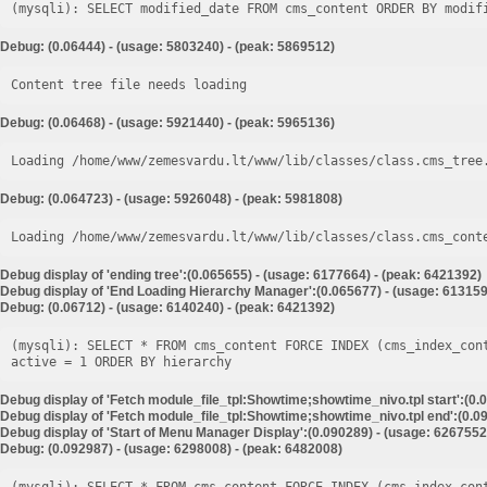
Debug: (0.06444) - (usage: 5803240) - (peak: 5869512)
Content tree file needs loading
Debug: (0.06468) - (usage: 5921440) - (peak: 5965136)
Loading /home/www/zemesvardu.lt/www/lib/classes/class.cms_tree
Debug: (0.064723) - (usage: 5926048) - (peak: 5981808)
Loading /home/www/zemesvardu.lt/www/lib/classes/class.cms_cont
Debug display of 'ending tree':(0.065655) - (usage: 6177664) - (peak: 6421392)
Debug display of 'End Loading Hierarchy Manager':(0.065677) - (usage: 613159
Debug: (0.06712) - (usage: 6140240) - (peak: 6421392)
(mysqli): SELECT * FROM cms_content FORCE INDEX (cms_index_con
Debug display of 'Fetch module_file_tpl:Showtime;showtime_nivo.tpl start':(0.
Debug display of 'Fetch module_file_tpl:Showtime;showtime_nivo.tpl end':(0.09
Debug display of 'Start of Menu Manager Display':(0.090289) - (usage: 6267552
Debug: (0.092987) - (usage: 6298008) - (peak: 6482008)