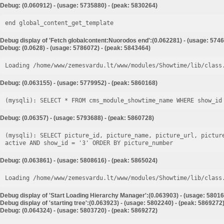
Debug: (0.060912) - (usage: 5735880) - (peak: 5830264)
end global_content_get_template
Debug display of 'Fetch globalcontent:Nuorodos end':(0.062281) - (usage: 5746
Debug: (0.0628) - (usage: 5786072) - (peak: 5843464)
Loading /home/www/zemesvardu.lt/www/modules/Showtime/lib/class
Debug: (0.063155) - (usage: 5779952) - (peak: 5860168)
Debug: (0.06357) - (usage: 5793688) - (peak: 5860728)
(mysqli): SELECT picture_id, picture_name, picture_url, pictur
Debug: (0.063861) - (usage: 5808616) - (peak: 5865024)
Loading /home/www/zemesvardu.lt/www/modules/Showtime/lib/class
Debug display of 'Start Loading Hierarchy Manager':(0.063903) - (usage: 58016
Debug display of 'starting tree':(0.063923) - (usage: 5802240) - (peak: 5869272
Debug: (0.064324) - (usage: 5803720) - (peak: 5869272)