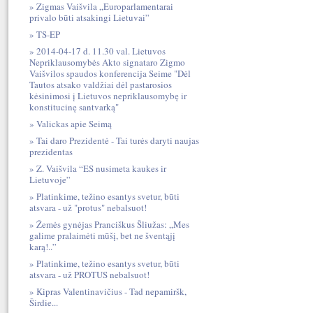
Zigmas Vaišvila „Europarlamentarai
privalo būti atsakingi Lietuvai”
TS-EP
2014-04-17 d. 11.30 val. Lietuvos
Nepriklausomybės Akto signataro Zigmo
Vaišvilos spaudos konferencija Seime "Dėl
Tautos atsako valdžiai dėl pastarosios
kėsinimosi į Lietuvos nepriklausomybę ir
konstitucinę santvarką"
Valickas apie Seimą
Tai daro Prezidentė - Tai turės daryti naujas
prezidentas
Z. Vaišvila “ES nusimeta kaukes ir
Lietuvoje”
Platinkime, težino esantys svetur, būti
atsvara - už "protus" nebalsuot!
Žemės gynėjas Pranciškus Šliužas: „Mes
galime pralaimėti mūšį, bet ne šventąjį
karą!..”
Platinkime, težino esantys svetur, būti
atsvara - už PROTUS nebalsuot!
Kipras Valentinavičius - Tad nepamiršk,
Širdie...