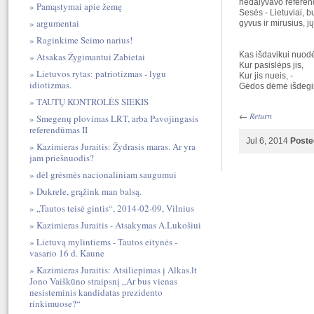
nedalyvavo referend
Pamąstymai apie žemę
Sesės - Lietuviai, b
argumentai
gyvus ir mirusius, j
Raginkime Seimo narius!
Kas išdavikui nuodė
Atsakas Žygimantui Zabietai
Kur pasislėps jis,
Lietuvos rytas: patriotizmas - lygu
Kur jis nueis, -
idiotizmas.
Gėdos dėmė išdegint
TAUTŲ KONTROLĖS SIEKIS
←
Return
Smegenų plovimas LRT, arba Pavojingasis
referendūmas II
Jul 6, 2014
Poste
Kazimieras Juraitis: Žydrasis maras. Ar yra
jam priešnuodis?
dėl grėsmės nacionaliniam saugumui
Dukrele, grąžink man balsą.
„Tautos teisė gintis“, 2014-02-09, Vilnius
Kazimieras Juraitis - Atsakymas A.Lukošiui
Lietuvą mylintiems - Tautos eitynės -
vasario 16 d. Kaune
Kazimieras Juraitis: Atsiliepimas į Alkas.lt
Jono Vaiškūno straipsnį „Ar bus vienas
nesisteminis kandidatas prezidento
rinkimuose?“