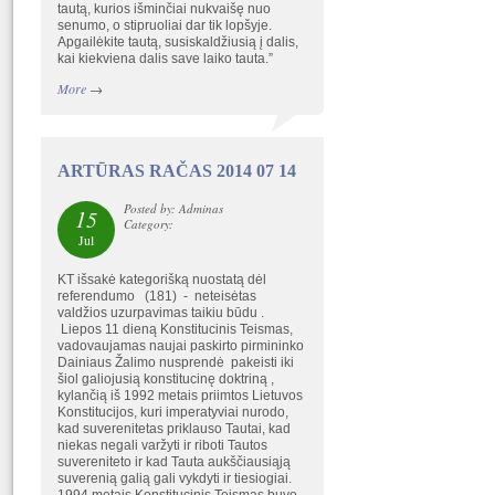
tautą, kurios išminčiai nukvaišę nuo
senumo, o stipruoliai dar tik lopšyje.
Apgailėkite tautą, susiskaldžiusią į dalis,
kai kiekviena dalis save laiko tauta.”
More
→
ARTŪRAS RAČAS 2014 07 14
Posted by: Adminas
15
Category:
Jul
KT išsakė kategorišką nuostatą dėl
referendumo (181) - neteisėtas
valdžios uzurpavimas taikiu būdu .
Liepos 11 dieną Konstitucinis Teismas,
vadovaujamas naujai paskirto pirmininko
Dainiaus Žalimo nusprendė pakeisti iki
šiol galiojusią konstitucinę doktriną ,
kylančią iš 1992 metais priimtos Lietuvos
Konstitucijos, kuri imperatyviai nurodo,
kad suverenitetas priklauso Tautai, kad
niekas negali varžyti ir riboti Tautos
suvereniteto ir kad Tauta aukščiausiąją
suverenią galią gali vykdyti ir tiesiogiai.