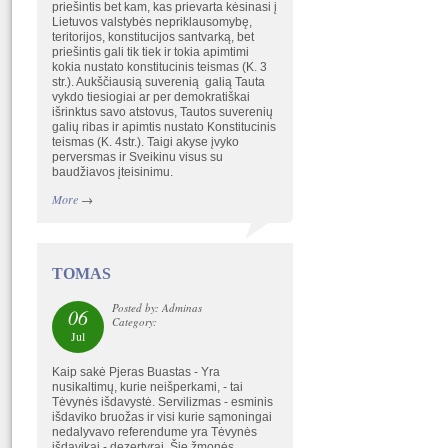
priešintis bet kam, kas prievarta kėsinasi į
Lietuvos valstybės nepriklausomybę,
teritorijos, konstitucijos santvarką, bet
priešintis gali tik tiek ir tokia apimtimi
kokia nustato konstitucinis teismas (K. 3
str.). Aukščiausią suverenią galią Tauta
vykdo tiesiogiai ar per demokratiškai
išrinktus savo atstovus, Tautos suverenių
galių ribas ir apimtis nustato Konstitucinis
teismas (K. 4str.). Taigi akyse įvyko
perversmas ir Sveikinu visus su
baudžiavos įteisinimu.
More
→
TOMAS
Posted by: Adminas
06
Category:
Jul
Kaip sakė Pjeras Buastas - Yra
nusikaltimų, kurie neišperkami, - tai
Tėvynės išdavystė. Servilizmas - esminis
išdaviko bruožas ir visi kurie sąmoningai
nedalyvavo referendume yra Tėvynės
išdavikai - dezertyrai. Šie žmonės,