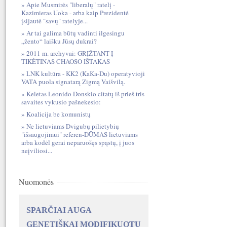
Apie Musmirės "liberalų" ratelį -
Kazimieras Uoka - arba kaip Prezidentė
įsijautė "savų" ratelyje...
Ar tai galima būtų vadinti ilgesingu
„žento“ laišku Jūsų dukrai?
2011 m. archyvai: GRĮŽTANT Į
TIKĖTINAS CHAOSO IŠTAKAS
LNK kultūra - KK2 (KaKa-Du) operatyvioji
VATA puola signatarą Zigmą Vaišvilą.
Keletas Leonido Donskio citatų iš prieš tris
savaites vykusio pašnekesio:
Koalicija be komunistų
Ne lietuviams Dvigubų pilietybių
"išsaugojimui" referen-DŪMAS lietuviams
arba kodėl gerai neparuošęs spąstų, į juos
neįviliosi...
Nuomonės
SPARČIAI AUGA
GENETIŠKAI MODIFIKUOTŲ