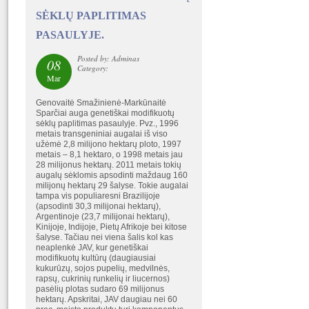
SĖKLŲ PAPLITIMAS
PASAULYJE.
Posted by: Adminas
08
Category:
Mar
Genovaitė Smažinienė-Markūnaitė
Sparčiai auga genetiškai modifikuotų
sėklų paplitimas pasaulyje. Pvz., 1996
metais transgeniniai augalai iš viso
užėmė 2,8 milijono hektarų ploto, 1997
metais – 8,1 hektaro, o 1998 metais jau
28 milijonus hektarų. 2011 metais tokių
augalų sėklomis apsodinti maždaug 160
milijonų hektarų 29 šalyse. Tokie augalai
tampa vis populiaresni Brazilijoje
(apsodinti 30,3 milijonai hektarų),
Argentinoje (23,7 milijonai hektarų),
Kinijoje, Indijoje, Pietų Afrikoje bei kitose
šalyse. Tačiau nei viena šalis kol kas
neaplenkė JAV, kur genetiškai
modifikuotų kultūrų (daugiausiai
kukurūzų, sojos pupelių, medvilnės,
rapsų, cukrinių runkelių ir liucernos)
pasėlių plotas sudaro 69 milijonus
hektarų. Apskritai, JAV daugiau nei 60