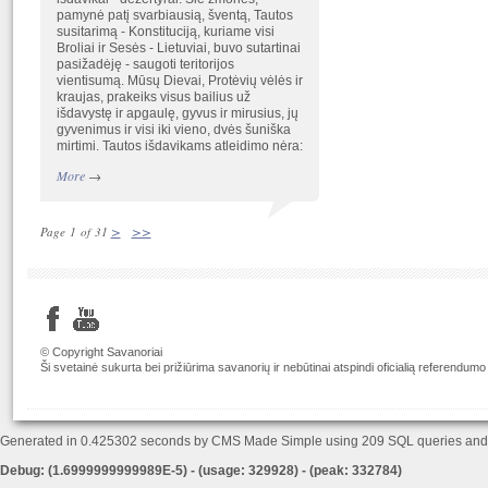
pamynė patį svarbiausią, šventą, Tautos
susitarimą - Konstituciją, kuriame visi
Broliai ir Sesės - Lietuviai, buvo sutartinai
pasižadėję - saugoti teritorijos
vientisumą. Mūsų Dievai, Protėvių vėlės ir
kraujas, prakeiks visus bailius už
išdavystę ir apgaulę, gyvus ir mirusius, jų
gyvenimus ir visi iki vieno, dvės šuniška
mirtimi. Tautos išdavikams atleidimo nėra:
More
→
>
>>
Page 1 of 31
© Copyright Savanoriai
Ši svetainė sukurta bei prižiūrima savanorių ir nebūtinai atspindi oficialią referendumo
Generated in 0.425302 seconds by CMS Made Simple using 209 SQL queries an
Debug: (1.6999999999989E-5) - (usage: 329928) - (peak: 332784)