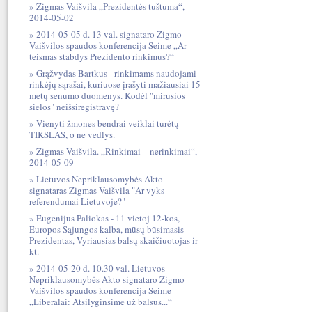
Zigmas Vaišvila „Prezidentės tuštuma“,
2014-05-02
2014-05-05 d. 13 val. signataro Zigmo
Vaišvilos spaudos konferencija Seime „Ar
teismas stabdys Prezidento rinkimus?“
Grąžvydas Bartkus - rinkimams naudojami
rinkėjų sąrašai, kuriuose įrašyti mažiausiai 15
metų senumo duomenys. Kodėl "mirusios
sielos" neišsiregistravę?
Vienyti žmones bendrai veiklai turėtų
TIKSLAS, o ne vedlys.
Zigmas Vaišvila. „Rinkimai – nerinkimai“,
2014-05-09
Lietuvos Nepriklausomybės Akto
signataras Zigmas Vaišvila "Ar vyks
referendumai Lietuvoje?"
Eugenijus Paliokas - 11 vietoj 12-kos,
Europos Sąjungos kalba, mūsų būsimasis
Prezidentas, Vyriausias balsų skaičiuotojas ir
kt.
2014-05-20 d. 10.30 val. Lietuvos
Nepriklausomybės Akto signataro Zigmo
Vaišvilos spaudos konferencija Seime
„Liberalai: Atsilyginsime už balsus...“