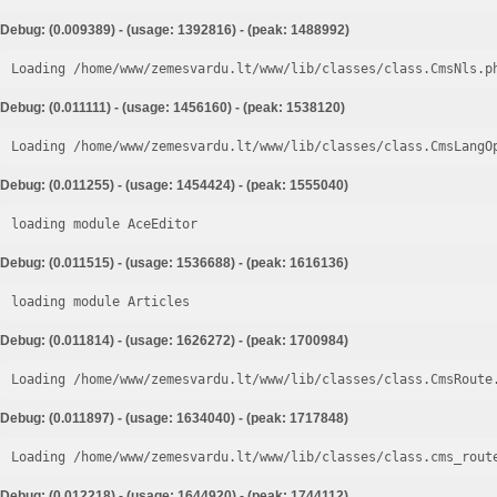
Debug: (0.009389) - (usage: 1392816) - (peak: 1488992)
Loading /home/www/zemesvardu.lt/www/lib/classes/class.CmsNls.p
Debug: (0.011111) - (usage: 1456160) - (peak: 1538120)
Loading /home/www/zemesvardu.lt/www/lib/classes/class.CmsLangO
Debug: (0.011255) - (usage: 1454424) - (peak: 1555040)
loading module AceEditor
Debug: (0.011515) - (usage: 1536688) - (peak: 1616136)
loading module Articles
Debug: (0.011814) - (usage: 1626272) - (peak: 1700984)
Loading /home/www/zemesvardu.lt/www/lib/classes/class.CmsRoute
Debug: (0.011897) - (usage: 1634040) - (peak: 1717848)
Loading /home/www/zemesvardu.lt/www/lib/classes/class.cms_rout
Debug: (0.012218) - (usage: 1644920) - (peak: 1744112)