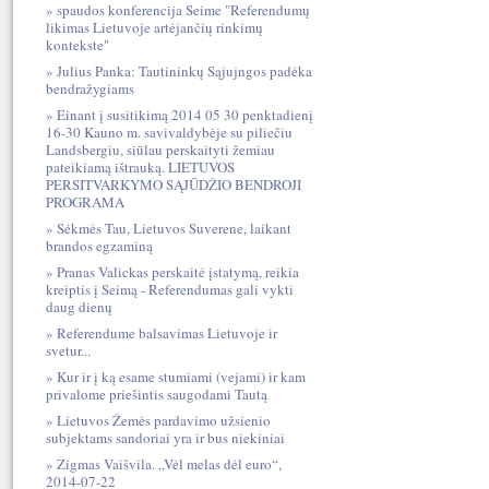
spaudos konferencija Seime "Referendumų
likimas Lietuvoje artėjančių rinkimų
kontekste"
Julius Panka: Tautininkų Sąjujngos padėka
bendražygiams
Einant į susitikimą 2014 05 30 penktadienį
16-30 Kauno m. savivaldybėje su piliečiu
Landsbergiu, siūlau perskaityti žemiau
pateikiamą ištrauką. LIETUVOS
PERSITVARKYMO SĄJŪDŽIO BENDROJI
PROGRAMA
Sėkmės Tau, Lietuvos Suverene, laikant
brandos egzaminą
Pranas Valickas perskaitė įstatymą, reikia
kreiptis į Seimą - Referendumas gali vykti
daug dienų
Referendume balsavimas Lietuvoje ir
svetur...
Kur ir į ką esame stumiami (vejami) ir kam
privalome priešintis saugodami Tautą
Lietuvos Žemės pardavimo užsienio
subjektams sandoriai yra ir bus niekiniai
Zigmas Vaišvila. „Vėl melas dėl euro“,
2014-07-22