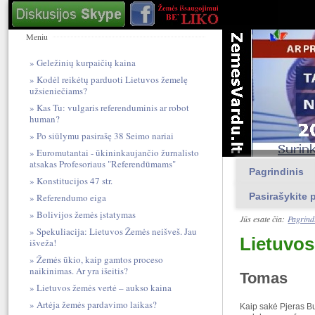
Meniu
Geležinių kurpaičių kaina
Kodėl reikėtų parduoti Lietuvos žemelę
užsieniečiams?
Kas Tu: vulgari​s referendum​inis ar robot
human?
Po siūlymu pasirašę 38 Seimo nariai
Euromutantai - ūkininkaujančio žurnalisto
atsakas Profesoriaus "Referendūmams"
Pagrindinis
Konstitucijos 47 str.
Pasirašykite p
Referendumo eiga
Bolivijos žemės įstatymas
Jūs esate čia:
Pagrind
Spekuliacija: Lietuvos Žemės neišveš. Jau
Lietuvos
išveža!
Žemės ūkio, kaip gamtos proceso
naikinimas. Ar yra išeitis?
Tomas
Lietuvos žemės vertė – aukso kaina
Artėja žemės pardavimo laikas?
Kaip sakė Pjeras Bu