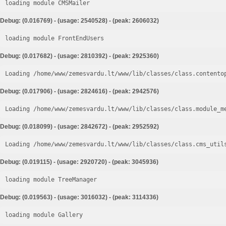
loading module CMSMailer
Debug: (0.016769) - (usage: 2540528) - (peak: 2606032)
loading module FrontEndUsers
Debug: (0.017682) - (usage: 2810392) - (peak: 2925360)
Loading /home/www/zemesvardu.lt/www/lib/classes/class.contento
Debug: (0.017906) - (usage: 2824616) - (peak: 2942576)
Loading /home/www/zemesvardu.lt/www/lib/classes/class.module_m
Debug: (0.018099) - (usage: 2842672) - (peak: 2952592)
Loading /home/www/zemesvardu.lt/www/lib/classes/class.cms_util
Debug: (0.019115) - (usage: 2920720) - (peak: 3045936)
loading module TreeManager
Debug: (0.019563) - (usage: 3016032) - (peak: 3114336)
loading module Gallery