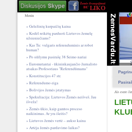
Meniu
Geležinių kurpaičių kaina
Kodėl reikėtų parduoti Lietuvos žemelę
užsieniečiams?
Kas Tu: vulgari​s referendum​inis ar robot
human?
Po siūlymu pasirašę 38 Seimo nariai
Euromutantai - ūkininkaujančio žurnalisto
atsakas Profesoriaus "Referendūmams"
Pagrin
Konstitucijos 47 str.
Pasira
Referendumo eiga
Bolivijos žemės įstatymas
Jūs esate či
Spekuliacija: Lietuvos Žemės neišveš. Jau
LIE
išveža!
Žemės ūkio, kaip gamtos proceso
KLU
naikinimas. Ar yra išeitis?
Lietuvos žemės vertė – aukso kaina
Artėja žemės pardavimo laikas?