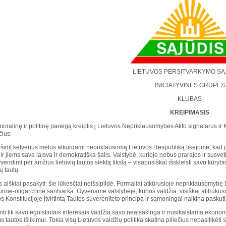
LIETUVOS PERSITVARKYMO SĄ
INICIATYVINĖS GRUPĖS
KLUBAS
KREIPIMASIS
ralinę ir politinę pareigą kreiptis į Lietuvos Nepriklausomybės Akto signatarus ir 
čius:
ešimt ketverius metus atkurdami nepriklausomą Lietuvos Respubliką tikėjome, kad ji 
 ir jiems sava laisva ir demokratiška šalis. Valstybė, kurioje nebus prarajos ir susvet
vendinti per amžius lietuvių tautos siektą tikslą – visapusiškai išskleisti savo kūrybin
ių tautų.
 aiškiai pasakyti: šie lūkesčiai neišsipildė. Formaliai atkūrusioje nepriklausomybę 
inė-oligarchinė santvarka. Gyvename valstybėje, kurios valdžia, visiškai atitrūkusi 
 Konstitucijoje įtvirtintą Tautos suvereniteto principą ir sąmoningai naikina pasku
ti tik savo egoistiniais interesais valdžia savo neatsakinga ir nusikalstama ekonom
ms tautos išlikimui. Tokia visų Lietuvos valdžių politika skatina piliečius nepasitikėt