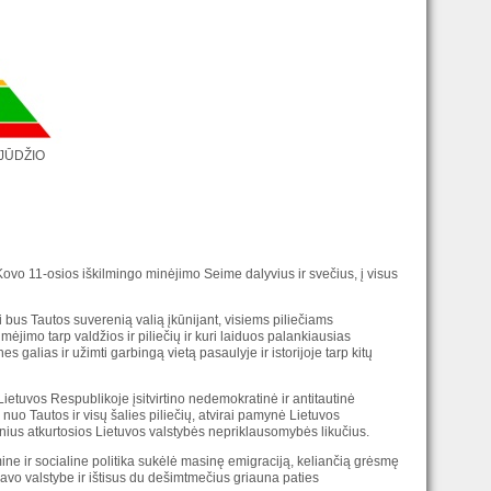
JŪDŽIO
Kovo 11-osios iškilmingo minėjimo Seime dalyvius ir svečius, į visus
bus Tautos suverenią valią įkūnijant, visiems piliečiams
imėjimo tarp valdžios ir piliečių ir kuri laiduos palankiausias
es galias ir užimti garbingą vietą pasaulyje ir istorijoje tarp kitų
Lietuvos Respublikoje įsitvirtino nedemokratinė ir antitautinė
nuo Tautos ir visų šalies piliečių, atvirai pamynė Lietuvos
tinius atkurtosios Lietuvos valstybės nepriklausomybės likučius.
ine ir socialine politika sukėlė masinę emigraciją, keliančią grėsmę
i savo valstybe ir ištisus du dešimtmečius griauna paties