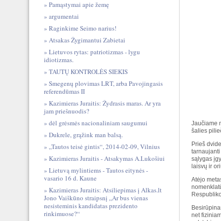
Pamąstymai apie žemę
argumentai
Raginkime Seimo narius!
Atsakas Žygimantui Zabietai
Lietuvos rytas: patriotizmas - lygu
idiotizmas.
TAUTŲ KONTROLĖS SIEKIS
Smegenų plovimas LRT, arba Pavojingasis
referendūmas II
Kazimieras Juraitis: Žydrasis maras. Ar yra
jam priešnuodis?
dėl grėsmės nacionaliniam saugumui
Jaučiame mo
šalies pilie
Dukrele, grąžink man balsą.
Prieš dvid
„Tautos teisė gintis“, 2014-02-09, Vilnius
tarnaujanti
Kazimieras Juraitis - Atsakymas A.Lukošiui
sąlygas įgy
laisvų ir or
Lietuvą mylintiems - Tautos eitynės -
vasario 16 d. Kaune
Atėjo metas
nomenklatūr
Kazimieras Juraitis: Atsiliepimas į Alkas.lt
Respublikos
Jono Vaiškūno straipsnį „Ar bus vienas
nesisteminis kandidatas prezidento
Besirūpinan
rinkimuose?“
net fizinia