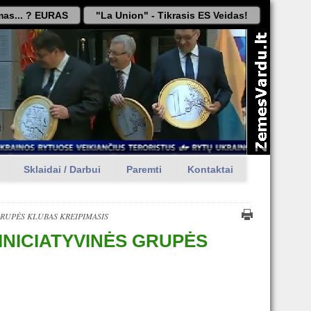
as... ? EURAS
"La Union" - Tikrasis ES Veidas!
Sklaidai / Darbui
Paremti
Kontaktai
GRUPĖS KLUBAS KREIPIMASIS
INICIATYVINĖS GRUPĖS