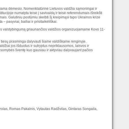
eipiama dėmesio. Nomenklatūrinė Lietuvos valdžia sąmoningai ir
stitucijoje numatyta teisė į savivaldą ir teisė referendumais išreikšti
mais. Galutiniu postūmiu skelbti šį kreipimąsi tapo Ukrainos krizė
– pasyviai, bailiai ir prisitaikėliškai.
uvos valstybingumą griaunančios valdžios organizuojamame Kovo 11-
 tiesų prasminga dalyvauti šiame valdiškame renginyje.
ldžiai jos išduotus ir sutryptus nepriklausomos, laisvos ir
usomybės šventę kuo gausiau ir aktyviau dalyvaujant pačios
olas, Romas Pakalnis, Vytautas Radžvilas, Gintaras Songaila,