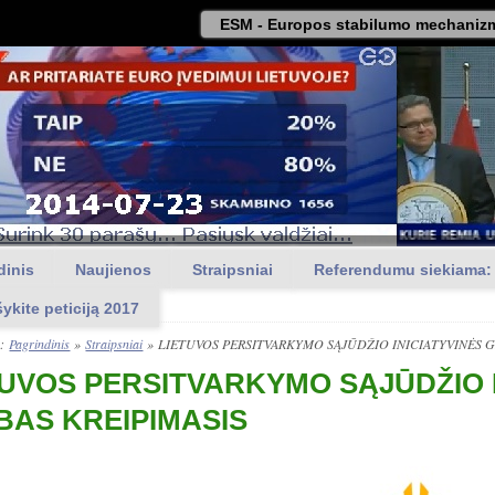
ESM - Europos stabilumo mechanizm
dinis
Naujienos
Straipsniai
Referendumu siekiama:
šykite peticiją 2017
a:
Pagrindinis
»
Straipsniai
»
LIETUVOS PERSITVARKYMO SĄJŪDŽIO INICIATYVINĖS 
TUVOS PERSITVARKYMO SĄJŪDŽIO 
BAS KREIPIMASIS