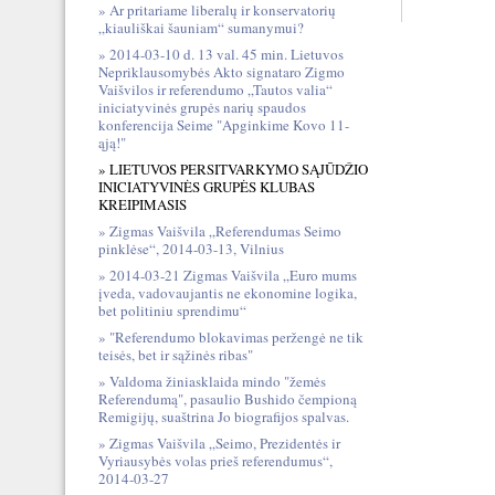
Ar pritariame liberalų ir konservatorių
„kiauliškai šauniam“ sumanymui?
2014-03-10 d. 13 val. 45 min. Lietuvos
Nepriklausomybės Akto signataro Zigmo
Vaišvilos ir referendumo „Tautos valia“
iniciatyvinės grupės narių spaudos
konferencija Seime "Apginkime Kovo 11-
ąją!"
LIETUVOS PERSITVARKYMO SĄJŪDŽIO
INICIATYVINĖS GRUPĖS KLUBAS
KREIPIMASIS
Zigmas Vaišvila „Referendumas Seimo
pinklėse“, 2014-03-13, Vilnius
2014-03-21 Zigmas Vaišvila „Euro mums
įveda, vadovaujantis ne ekonomine logika,
bet politiniu sprendimu“
"Referendumo blokavimas peržengė ne tik
teisės, bet ir sąžinės ribas"
Valdoma žiniasklaida mindo "žemės
Referendumą", pasaulio Bushido čempioną
Remigijų, suaštrina Jo biografijos spalvas.
Zigmas Vaišvila „Seimo, Prezidentės ir
Vyriausybės volas prieš referendumus“,
2014-03-27