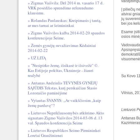
valstybin
Zigmas Vaišvila: Dėl 2014 m. vasario 17 d.
VRK posėdžio sprendimo referendumo
Į piliečių
klausimu.
atvirai gni
jų suvereni
Rolandas Paulauskas: Kreipimasis į tautą,
bei jos kel
ar mes tarnai ar šeimininkai
Esame įsit
Zigmo Vaišvilos kalba 2014-02-20 spaudos
osios minėj
konferencijoje Seime.
Žemės gynėjų suvažiavimas Kėdainiai
Vadovaudam
2014-02-22
Apsispręsia
demokratiš
UŽ LITĄ
visuomenės
"Nusipirko žemę, išsikasė ir išsivežė" ©.
Kas Estijoje pokštas, Ukrainoje - žiauri
realybė
Su Kovo 11
Antanas Andziulis TĖVYNĖS GYNĖJŲ
SĄJŪDIS Tekstas, kurį perskaičiau Stasio
Lozoraičio paminėjime
Vilnius, 2
Vytautas ŠVANYS: „Ar vaikščiosim „kaip
žemę pardavę“?
Lietuvos P
Lietuvos Nepriklausomybės atkūrimo Akto
signataro Zigmo Vaišvilos 2014-03-06 d. 13
Antanas Bu
val. Spaudos konferencija Seime
Kazimieras
Lietuvos Respublikos Seimo Pirmininkei
Loretai Graužinienei