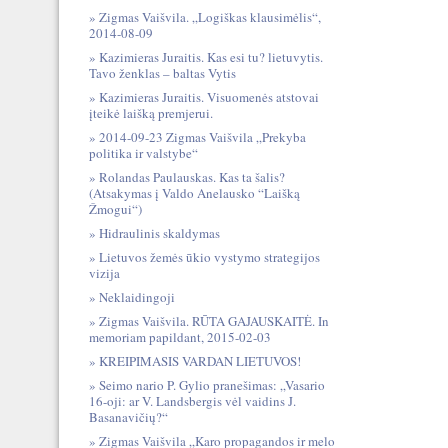
Zigmas Vaišvila. „Logiškas klausimėlis“,
2014-08-09
Kazimieras Juraitis. Kas esi tu? lietuvytis.
Tavo ženklas – baltas Vytis
Kazimieras Juraitis. Visuomenės atstovai
įteikė laišką premjerui.
2014-09-23 Zigmas Vaišvila „Prekyba
politika ir valstybe“
Rolandas Paulauskas. Kas ta šalis?
(Atsakymas į Valdo Anelausko “Laišką
Žmogui“)
Hidraulinis skaldymas
Lietuvos žemės ūkio vystymo strategijos
vizija
Neklaidingoji
Zigmas Vaišvila. RŪTA GAJAUSKAITĖ. In
memoriam papildant, 2015-02-03
KREIPIMASIS VARDAN LIETUVOS!
Seimo nario P. Gylio pranešimas: „Vasario
16-oji: ar V. Landsbergis vėl vaidins J.
Basanavičių?“
Zigmas Vaišvila „Karo propagandos ir melo