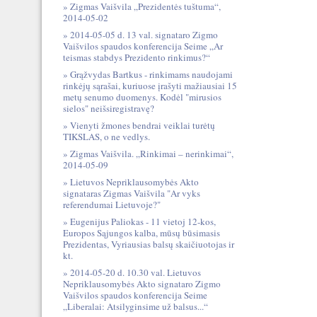
Zigmas Vaišvila „Prezidentės tuštuma“,
2014-05-02
2014-05-05 d. 13 val. signataro Zigmo
Vaišvilos spaudos konferencija Seime „Ar
teismas stabdys Prezidento rinkimus?“
Grąžvydas Bartkus - rinkimams naudojami
rinkėjų sąrašai, kuriuose įrašyti mažiausiai 15
metų senumo duomenys. Kodėl "mirusios
sielos" neišsiregistravę?
Vienyti žmones bendrai veiklai turėtų
TIKSLAS, o ne vedlys.
Zigmas Vaišvila. „Rinkimai – nerinkimai“,
2014-05-09
Lietuvos Nepriklausomybės Akto
signataras Zigmas Vaišvila "Ar vyks
referendumai Lietuvoje?"
Eugenijus Paliokas - 11 vietoj 12-kos,
Europos Sąjungos kalba, mūsų būsimasis
Prezidentas, Vyriausias balsų skaičiuotojas ir
kt.
2014-05-20 d. 10.30 val. Lietuvos
Nepriklausomybės Akto signataro Zigmo
Vaišvilos spaudos konferencija Seime
„Liberalai: Atsilyginsime už balsus...“