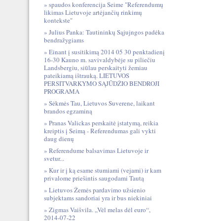
spaudos konferencija Seime "Referendumų
likimas Lietuvoje artėjančių rinkimų
kontekste"
Julius Panka: Tautininkų Sąjujngos padėka
bendražygiams
Einant į susitikimą 2014 05 30 penktadienį
16-30 Kauno m. savivaldybėje su piliečiu
Landsbergiu, siūlau perskaityti žemiau
pateikiamą ištrauką. LIETUVOS
PERSITVARKYMO SĄJŪDŽIO BENDROJI
PROGRAMA
Sėkmės Tau, Lietuvos Suverene, laikant
brandos egzaminą
Pranas Valickas perskaitė įstatymą, reikia
kreiptis į Seimą - Referendumas gali vykti
daug dienų
Referendume balsavimas Lietuvoje ir
svetur...
Kur ir į ką esame stumiami (vejami) ir kam
privalome priešintis saugodami Tautą
Lietuvos Žemės pardavimo užsienio
subjektams sandoriai yra ir bus niekiniai
Zigmas Vaišvila. „Vėl melas dėl euro“,
2014-07-22