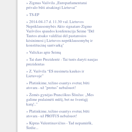
Zigmas Vaišvila „Europarlamentarai
privalo būti atsakingi Lietuvai”
TS-EP
2014-04-17 d. 11.30 val. Lietuvos
Nepriklausomybės Akto signataro Zigmo
Vaišvilos spaudos konferencija Seime "Dėl
Tautos atsako valdžiai dėl pastarosios
kėsinimosi į Lietuvos nepriklausomybę ir
konstitucinę santvarką"
Valickas apie Seimą
Tai daro Prezidentė - Tai turės daryti naujas
prezidentas
Z. Vaišvila “ES nusimeta kaukes ir
Lietuvoje”
Platinkime, težino esantys svetur, būti
atsvara - už "protus" nebalsuot!
Žemės gynėjas Pranciškus Šliužas: „Mes
galime pralaimėti mūšį, bet ne šventąjį
karą!..”
Platinkime, težino esantys svetur, būti
atsvara - už PROTUS nebalsuot!
Kipras Valentinavičius - Tad nepamiršk,
Širdie...