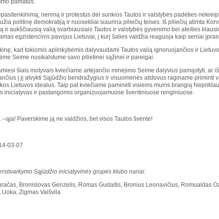
gumo pamatus.
 nepasitenkinimą, nerimą ir protestus dėl sunkios Tautos ir valstybės padėties nekr
aužia politinę demokratiją ir nuosekliai siaurina piliečių teises. Iš piliečių atimta Kon
ą ir aukščiausią valią svarbiausiais Tautos ir valstybės gyvenimo bei ateities klausi
iamas egzistencinis pavojus Lietuvai, į kurį šalies valdžia reaguoja kaip seniai įprasta 
ikinę, kad tokiomis aplinkybėmis dalyvaudami Tautos valią ignoruojančios ir Liet
ime Seime nusikalstume savo pilietinei sąžinei ir pareigai.
iesi šiais motyvais kviečiame artėjančio minėjimo Seime dalyvius pamąstyti, ar iš
nčius į jį atvykti Sąjūdžio bendražygius ir visuomenės atstovus raginame priminti va
kos Lietuvos idealus. Taip pat kviečiame paminėti visiems mums brangią Neprikla
 iniciatyvas ir pastangomis organizuojamuose šventiniuose renginiuose.
 –ąja! Paverskime ją ne valdžios, bet visos Tautos švente!
014-03-07
ersitvarkymo Sąjūdžio iniciatyvinės grupės klubo nariai:
račas, Bronislovas Genzelis, Romas Gudaitis, Bronius Leonavičius, Romualdas Oz
 Uoka, Zigmas Vaišvila