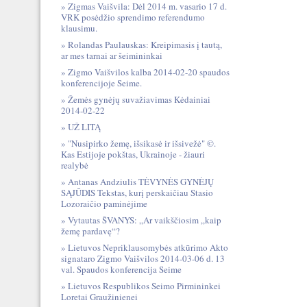
Zigmas Vaišvila: Dėl 2014 m. vasario 17 d.
VRK posėdžio sprendimo referendumo
klausimu.
Rolandas Paulauskas: Kreipimasis į tautą,
ar mes tarnai ar šeimininkai
Zigmo Vaišvilos kalba 2014-02-20 spaudos
konferencijoje Seime.
Žemės gynėjų suvažiavimas Kėdainiai
2014-02-22
UŽ LITĄ
"Nusipirko žemę, išsikasė ir išsivežė" ©.
Kas Estijoje pokštas, Ukrainoje - žiauri
realybė
Antanas Andziulis TĖVYNĖS GYNĖJŲ
SĄJŪDIS Tekstas, kurį perskaičiau Stasio
Lozoraičio paminėjime
Vytautas ŠVANYS: „Ar vaikščiosim „kaip
žemę pardavę“?
Lietuvos Nepriklausomybės atkūrimo Akto
signataro Zigmo Vaišvilos 2014-03-06 d. 13
val. Spaudos konferencija Seime
Lietuvos Respublikos Seimo Pirmininkei
Loretai Graužinienei