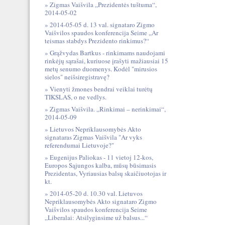
Zigmas Vaišvila „Prezidentės tuštuma“,
2014-05-02
2014-05-05 d. 13 val. signataro Zigmo
Vaišvilos spaudos konferencija Seime „Ar
teismas stabdys Prezidento rinkimus?“
Grąžvydas Bartkus - rinkimams naudojami
rinkėjų sąrašai, kuriuose įrašyti mažiausiai 15
metų senumo duomenys. Kodėl "mirusios
sielos" neišsiregistravę?
Vienyti žmones bendrai veiklai turėtų
TIKSLAS, o ne vedlys.
Zigmas Vaišvila. „Rinkimai – nerinkimai“,
2014-05-09
Lietuvos Nepriklausomybės Akto
signataras Zigmas Vaišvila "Ar vyks
referendumai Lietuvoje?"
Eugenijus Paliokas - 11 vietoj 12-kos,
Europos Sąjungos kalba, mūsų būsimasis
Prezidentas, Vyriausias balsų skaičiuotojas ir
kt.
2014-05-20 d. 10.30 val. Lietuvos
Nepriklausomybės Akto signataro Zigmo
Vaišvilos spaudos konferencija Seime
„Liberalai: Atsilyginsime už balsus...“