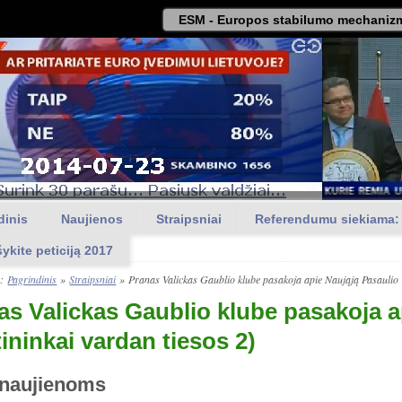
ESM - Europos stabilumo mechanizm
dinis
Naujienos
Straipsniai
Referendumu siekiama:
šykite peticiją 2017
a:
Pagrindinis
»
Straipsniai
»
Pranas Valickas Gaublio klube pasakoja apie Naująją Pasaulio 
as Valickas Gaublio klube pasakoja a
ininkai vardan tiesos 2)
 naujienoms