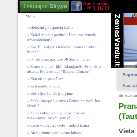
Meniu
Geležinių kurpaičių kaina
Kodėl reikėtų parduoti Lietuvos žemelę
užsieniečiams?
Kas Tu: vulgari​s referendum​inis ar robot
human?
Po siūlymu pasirašę 38 Seimo nariai
Euromutantai - ūkininkaujančio žurnalisto
atsakas Profesoriaus "Referendūmams"
Pagrin
Konstitucijos 47 str.
Pasira
Referendumo eiga
Bolivijos žemės įstatymas
Jūs esate či
Spekuliacija: Lietuvos Žemės neišveš. Jau
Pran
išveža!
Žemės ūkio, kaip gamtos proceso
(Taut
naikinimas. Ar yra išeitis?
Lietuvos žemės vertė – aukso kaina
Vieta
Artėja žemės pardavimo laikas?