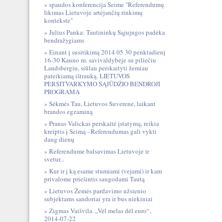
spaudos konferencija Seime "Referendumų
likimas Lietuvoje artėjančių rinkimų
kontekste"
Julius Panka: Tautininkų Sąjujngos padėka
bendražygiams
Einant į susitikimą 2014 05 30 penktadienį
16-30 Kauno m. savivaldybėje su piliečiu
Landsbergiu, siūlau perskaityti žemiau
pateikiamą ištrauką. LIETUVOS
PERSITVARKYMO SĄJŪDŽIO BENDROJI
PROGRAMA
Sėkmės Tau, Lietuvos Suverene, laikant
brandos egzaminą
Pranas Valickas perskaitė įstatymą, reikia
kreiptis į Seimą - Referendumas gali vykti
daug dienų
Referendume balsavimas Lietuvoje ir
svetur...
Kur ir į ką esame stumiami (vejami) ir kam
privalome priešintis saugodami Tautą
Lietuvos Žemės pardavimo užsienio
subjektams sandoriai yra ir bus niekiniai
Zigmas Vaišvila. „Vėl melas dėl euro“,
2014-07-22