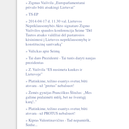
Zigmas Vaišvila „Europarlamentarai
privalo būti atsakingi Lietuvai”
TS-EP
2014-04-17 d. 11.30 val. Lietuvos
Nepriklausomybės Akto signataro Zigmo
Vaišvilos spaudos konferencija Seime "Dėl
Tautos atsako valdžiai dėl pastarosios
kėsinimosi į Lietuvos nepriklausomybę ir
konstitucinę santvarką"
Valickas apie Seimą
Tai daro Prezidentė - Tai turės daryti naujas
prezidentas
Z. Vaišvila “ES nusimeta kaukes ir
Lietuvoje”
Platinkime, težino esantys svetur, būti
atsvara - už "protus" nebalsuot!
Žemės gynėjas Pranciškus Šliužas: „Mes
galime pralaimėti mūšį, bet ne šventąjį
karą!..”
Platinkime, težino esantys svetur, būti
atsvara - už PROTUS nebalsuot!
Kipras Valentinavičius - Tad nepamiršk,
Širdie...