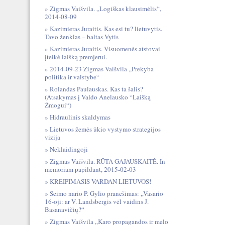
Zigmas Vaišvila. „Logiškas klausimėlis“,
2014-08-09
Kazimieras Juraitis. Kas esi tu? lietuvytis.
Tavo ženklas – baltas Vytis
Kazimieras Juraitis. Visuomenės atstovai
įteikė laišką premjerui.
2014-09-23 Zigmas Vaišvila „Prekyba
politika ir valstybe“
Rolandas Paulauskas. Kas ta šalis?
(Atsakymas į Valdo Anelausko “Laišką
Žmogui“)
Hidraulinis skaldymas
Lietuvos žemės ūkio vystymo strategijos
vizija
Neklaidingoji
Zigmas Vaišvila. RŪTA GAJAUSKAITĖ. In
memoriam papildant, 2015-02-03
KREIPIMASIS VARDAN LIETUVOS!
Seimo nario P. Gylio pranešimas: „Vasario
16-oji: ar V. Landsbergis vėl vaidins J.
Basanavičių?“
Zigmas Vaišvila „Karo propagandos ir melo