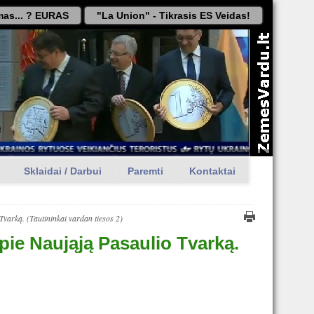
as... ? EURAS
"La Union" - Tikrasis ES Veidas!
Sklaidai / Darbui
Paremti
Kontaktai
Tvarką. (Tautininkai vardan tiesos 2)
pie Naująją Pasaulio Tvarką.