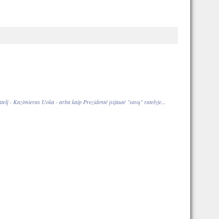
elį - Kazimieras Uoka - arba kaip Prezidentė įsijautė "savų" ratelyje...