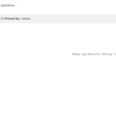
 skelbkime...
013
Posted by:
valdas
Toliau:
Apie Musmirės "liberalų" rat