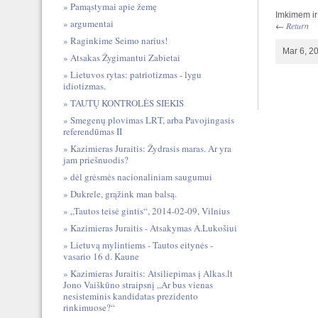
Pamąstymai apie žemę
Imkimem ir
argumentai
←
Return
Raginkime Seimo narius!
Mar 6, 2
Atsakas Žygimantui Zabietai
Lietuvos rytas: patriotizmas - lygu
idiotizmas.
TAUTŲ KONTROLĖS SIEKIS
Smegenų plovimas LRT, arba Pavojingasis
referendūmas II
Kazimieras Juraitis: Žydrasis maras. Ar yra
jam priešnuodis?
dėl grėsmės nacionaliniam saugumui
Dukrele, grąžink man balsą.
„Tautos teisė gintis“, 2014-02-09, Vilnius
Kazimieras Juraitis - Atsakymas A.Lukošiui
Lietuvą mylintiems - Tautos eitynės -
vasario 16 d. Kaune
Kazimieras Juraitis: Atsiliepimas į Alkas.lt
Jono Vaiškūno straipsnį „Ar bus vienas
nesisteminis kandidatas prezidento
rinkimuose?“