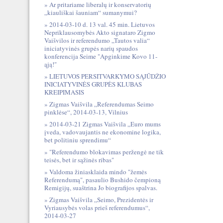
Ar pritariame liberalų ir konservatorių
„kiauliškai šauniam“ sumanymui?
2014-03-10 d. 13 val. 45 min. Lietuvos
Nepriklausomybės Akto signataro Zigmo
Vaišvilos ir referendumo „Tautos valia“
iniciatyvinės grupės narių spaudos
konferencija Seime "Apginkime Kovo 11-
ąją!"
LIETUVOS PERSITVARKYMO SĄJŪDŽIO
INICIATYVINĖS GRUPĖS KLUBAS
KREIPIMASIS
Zigmas Vaišvila „Referendumas Seimo
pinklėse“, 2014-03-13, Vilnius
2014-03-21 Zigmas Vaišvila „Euro mums
įveda, vadovaujantis ne ekonomine logika,
bet politiniu sprendimu“
"Referendumo blokavimas peržengė ne tik
teisės, bet ir sąžinės ribas"
Valdoma žiniasklaida mindo "žemės
Referendumą", pasaulio Bushido čempioną
Remigijų, suaštrina Jo biografijos spalvas.
Zigmas Vaišvila „Seimo, Prezidentės ir
Vyriausybės volas prieš referendumus“,
2014-03-27