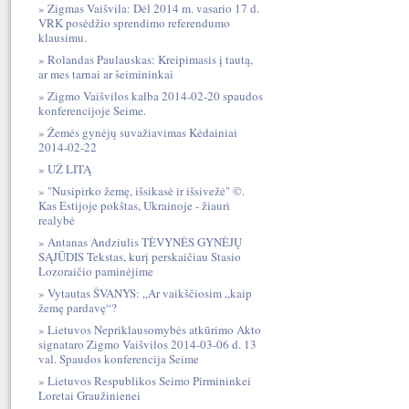
Zigmas Vaišvila: Dėl 2014 m. vasario 17 d.
VRK posėdžio sprendimo referendumo
klausimu.
Rolandas Paulauskas: Kreipimasis į tautą,
ar mes tarnai ar šeimininkai
Zigmo Vaišvilos kalba 2014-02-20 spaudos
konferencijoje Seime.
Žemės gynėjų suvažiavimas Kėdainiai
2014-02-22
UŽ LITĄ
"Nusipirko žemę, išsikasė ir išsivežė" ©.
Kas Estijoje pokštas, Ukrainoje - žiauri
realybė
Antanas Andziulis TĖVYNĖS GYNĖJŲ
SĄJŪDIS Tekstas, kurį perskaičiau Stasio
Lozoraičio paminėjime
Vytautas ŠVANYS: „Ar vaikščiosim „kaip
žemę pardavę“?
Lietuvos Nepriklausomybės atkūrimo Akto
signataro Zigmo Vaišvilos 2014-03-06 d. 13
val. Spaudos konferencija Seime
Lietuvos Respublikos Seimo Pirmininkei
Loretai Graužinienei