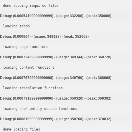
done loading required files
Debug: (0.00054199999999999) - (usage: 332208) - (peak: 350088)
loading adodb
Debug: (0.000664) - (usage: 348928) - (peak: 352008)
loading page functions
Debug: (0.00072499999999998) - (usage: 349344) - (peak: 368720)
loading content functions
Debug: (0.00075799999999998) - (usage: 349760) - (peak: 368968)
loading translation functions
Debug: (0.00079199999999996) - (usage: 350320) - (peak: 369392)
loading php4 entity decode functions
Debug: (0.00081999999999999) - (usage: 350760) - (peak: 370032)
done loading files