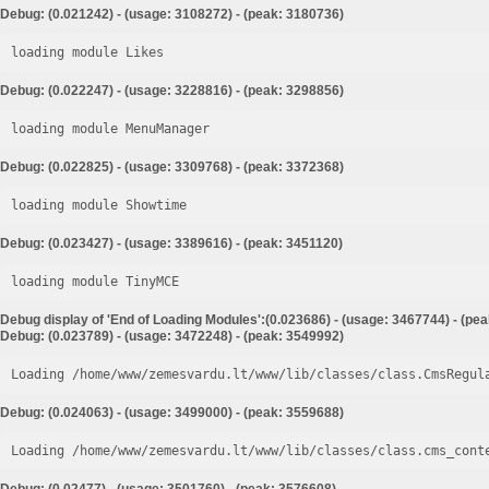
Debug: (0.021242) - (usage: 3108272) - (peak: 3180736)
loading module Likes
Debug: (0.022247) - (usage: 3228816) - (peak: 3298856)
loading module MenuManager
Debug: (0.022825) - (usage: 3309768) - (peak: 3372368)
loading module Showtime
Debug: (0.023427) - (usage: 3389616) - (peak: 3451120)
loading module TinyMCE
Debug display of 'End of Loading Modules':(0.023686) - (usage: 3467744) - (pe
Debug: (0.023789) - (usage: 3472248) - (peak: 3549992)
Loading /home/www/zemesvardu.lt/www/lib/classes/class.CmsRegul
Debug: (0.024063) - (usage: 3499000) - (peak: 3559688)
Loading /home/www/zemesvardu.lt/www/lib/classes/class.cms_cont