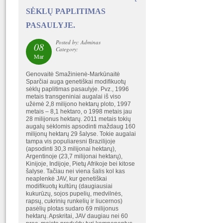
SĖKLŲ PAPLITIMAS
PASAULYJE.
Posted by: Adminas
08
Category:
Mar
Genovaitė Smažinienė-Markūnaitė
Sparčiai auga genetiškai modifikuotų
sėklų paplitimas pasaulyje. Pvz., 1996
metais transgeniniai augalai iš viso
užėmė 2,8 milijono hektarų ploto, 1997
metais – 8,1 hektaro, o 1998 metais jau
28 milijonus hektarų. 2011 metais tokių
augalų sėklomis apsodinti maždaug 160
milijonų hektarų 29 šalyse. Tokie augalai
tampa vis populiaresni Brazilijoje
(apsodinti 30,3 milijonai hektarų),
Argentinoje (23,7 milijonai hektarų),
Kinijoje, Indijoje, Pietų Afrikoje bei kitose
šalyse. Tačiau nei viena šalis kol kas
neaplenkė JAV, kur genetiškai
modifikuotų kultūrų (daugiausiai
kukurūzų, sojos pupelių, medvilnės,
rapsų, cukrinių runkelių ir liucernos)
pasėlių plotas sudaro 69 milijonus
hektarų. Apskritai, JAV daugiau nei 60