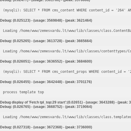
Debug: (0.02477) - (usage: 3501760) - (peak: 3576608)
Debug: (0.025123) - (usage: 3569848) - (peak: 3621464)
Loading /home/www/zemesvardu.lt/www/lib/classes/class.ContentB
Debug: (0.025265) - (usage: 3613728) - (peak: 3665664)
Loading /home/www/zemesvardu.lt/www/lib/classes/contenttypes/C
Debug: (0.026051) - (usage: 3636552) - (peak: 3684600)
Debug: (0.026455) - (usage: 3642448) - (peak: 3701176)
process template top
Debug display of 'Fetch tpl_top:29 start':(0.02651) - (usage: 3643288) - (peak:
Debug: (0.026765) - (usage: 3668752) - (peak: 3719064)
Loading /home/www/zemesvardu.lt/www/lib/classes/class.template
Debug: (0.027318) - (usage: 3672368) - (peak: 3736000)