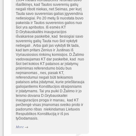
1994 metais Konstitucinis Teismas buvo
išaiškinęs, kad Tautos suverenių galių
negali riboti niekas, net Seimas, per kurį
Tauta savo suverenias galias įgyvendina
netiesiogiai. Po 20 metų ši nuostata buvo
pakeista ir Tautos suverenios galios nuo
šiol yra apribotos. Iš esmės KT
D.Grybauskaitės inauguracijos
išvakarėse paskelbė, kad tiesiogiai savo
suverenių galių Tauta nuo šiol vykdyti
nebegali . Arba gali jas vykdyti tik tada,
kad tam pritars Zenius ir Justinas iš
Vyriausiosios rinkimų komisijos. D.Žalimo
vadovaujamas KT dar paskelbė, kad nuo
šiol bet kokios KT pataisos ar įstatymų
priėmimas referendumo būdu bus
neįmanomas , nes, pasak KT,
referendumui negali būti teikiamos
pataisos arba įstatymai, kurie prieštarauja
galiojantiems Konstitucijos straipsniams
ir įstatymams. Tai yra puiki D.Žalimo ir jo
teismo dovana D.Grybauskaitei
inauguracijos proga ir manau, kad KT
peržengė visas įmanomas sveiko proto ir
padorumo ribas niekindamas Lietuvos
Respublikos Konstituciją ir iš jos
tyčiodamasis.
More
→