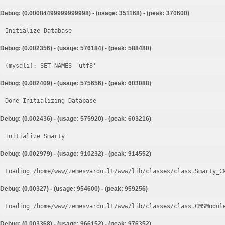
Debug: (0.00084499999999998) - (usage: 351168) - (peak: 370600)
Initialize Database
Debug: (0.002356) - (usage: 576184) - (peak: 588480)
Debug: (0.002409) - (usage: 575656) - (peak: 603088)
Done Initializing Database
Debug: (0.002436) - (usage: 575920) - (peak: 603216)
Initialize Smarty
Debug: (0.002979) - (usage: 910232) - (peak: 914552)
Loading /home/www/zemesvardu.lt/www/lib/classes/class.Smarty_C
Debug: (0.00327) - (usage: 954600) - (peak: 959256)
Loading /home/www/zemesvardu.lt/www/lib/classes/class.CMSModul
Debug: (0.003368) - (usage: 966152) - (peak: 976352)