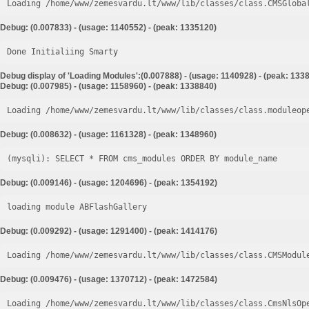
Loading /home/www/zemesvardu.lt/www/lib/classes/class.CMSGloba
Debug: (0.007833) - (usage: 1140552) - (peak: 1335120)
Done Initialiing Smarty
Debug display of 'Loading Modules':(0.007888) - (usage: 1140928) - (peak: 133
Debug: (0.007985) - (usage: 1158960) - (peak: 1338840)
Loading /home/www/zemesvardu.lt/www/lib/classes/class.moduleop
Debug: (0.008632) - (usage: 1161328) - (peak: 1348960)
Debug: (0.009146) - (usage: 1204696) - (peak: 1354192)
loading module ABFlashGallery
Debug: (0.009292) - (usage: 1291400) - (peak: 1414176)
Loading /home/www/zemesvardu.lt/www/lib/classes/class.CMSModul
Debug: (0.009476) - (usage: 1370712) - (peak: 1472584)
Loading /home/www/zemesvardu.lt/www/lib/classes/class.CmsNlsOp