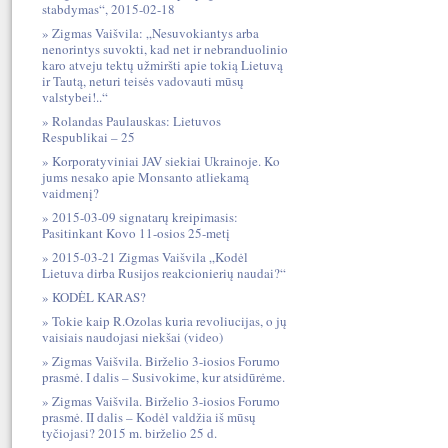
stabdymas“, 2015-02-18
Zigmas Vaišvila: „Nesuvokiantys arba
nenorintys suvokti, kad net ir nebranduolinio
karo atveju tektų užmiršti apie tokią Lietuvą
ir Tautą, neturi teisės vadovauti mūsų
valstybei!..“
Rolandas Paulauskas: Lietuvos
Respublikai – 25
Korporatyviniai JAV siekiai Ukrainoje. Ko
jums nesako apie Monsanto atliekamą
vaidmenį?
2015-03-09 signatarų kreipimasis:
Pasitinkant Kovo 11-osios 25-metį
2015-03-21 Zigmas Vaišvila „Kodėl
Lietuva dirba Rusijos reakcionierių naudai?“
KODĖL KARAS?
Tokie kaip R.Ozolas kuria revoliucijas, o jų
vaisiais naudojasi niekšai (video)
Zigmas Vaišvila. Birželio 3-iosios Forumo
prasmė. I dalis – Susivokime, kur atsidūrėme.
Zigmas Vaišvila. Birželio 3-iosios Forumo
prasmė. II dalis – Kodėl valdžia iš mūsų
tyčiojasi? 2015 m. birželio 25 d.