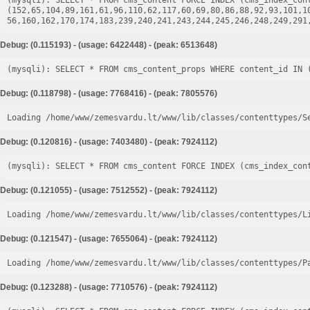
(mysqli): SELECT * FROM cms_content FORCE INDEX (cms_index_cont
(152,65,104,89,161,61,96,110,62,117,60,69,80,86,88,92,93,101,1
Debug: (0.115193) - (usage: 6422448) - (peak: 6513648)
Debug: (0.118798) - (usage: 7768416) - (peak: 7805576)
Loading /home/www/zemesvardu.lt/www/lib/classes/contenttypes/S
Debug: (0.120816) - (usage: 7403480) - (peak: 7924112)
Debug: (0.121055) - (usage: 7512552) - (peak: 7924112)
Loading /home/www/zemesvardu.lt/www/lib/classes/contenttypes/L
Debug: (0.121547) - (usage: 7655064) - (peak: 7924112)
Loading /home/www/zemesvardu.lt/www/lib/classes/contenttypes/P
Debug: (0.123288) - (usage: 7710576) - (peak: 7924112)