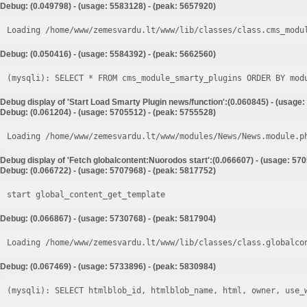
Debug: (0.049798) - (usage: 5583128) - (peak: 5657920)
Loading /home/www/zemesvardu.lt/www/lib/classes/class.cms_modu
Debug: (0.050416) - (usage: 5584392) - (peak: 5662560)
Debug display of 'Start Load Smarty Plugin news/function':(0.060845) - (usage:
Debug: (0.061204) - (usage: 5705512) - (peak: 5755528)
Loading /home/www/zemesvardu.lt/www/modules/News/News.module.p
Debug display of 'Fetch globalcontent:Nuorodos start':(0.066607) - (usage: 57
Debug: (0.066722) - (usage: 5707968) - (peak: 5817752)
start global_content_get_template
Debug: (0.066867) - (usage: 5730768) - (peak: 5817904)
Loading /home/www/zemesvardu.lt/www/lib/classes/class.globalco
Debug: (0.067469) - (usage: 5733896) - (peak: 5830984)