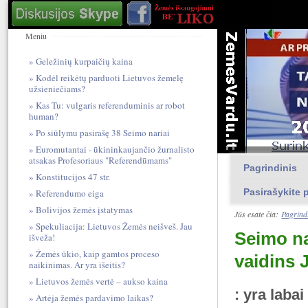
Meniu
Geležinių kurpaičių kaina
Kodėl reikėtų parduoti Lietuvos žemelę
užsieniečiams?
Kas Tu: vulgari​s referendum​inis ar robot
human?
Po siūlymu pasirašę 38 Seimo nariai
Euromutantai - ūkininkaujančio žurnalisto
atsakas Profesoriaus "Referendūmams"
Pagrindinis
Konstitucijos 47 str.
Pasirašykite p
Referendumo eiga
Bolivijos žemės įstatymas
Jūs esate čia:
Pagrind
Spekuliacija: Lietuvos Žemės neišveš. Jau
Seimo na
išveža!
Žemės ūkio, kaip gamtos proceso
vaidins 
naikinimas. Ar yra išeitis?
Lietuvos žemės vertė – aukso kaina
: yra laba
Artėja žemės pardavimo laikas?