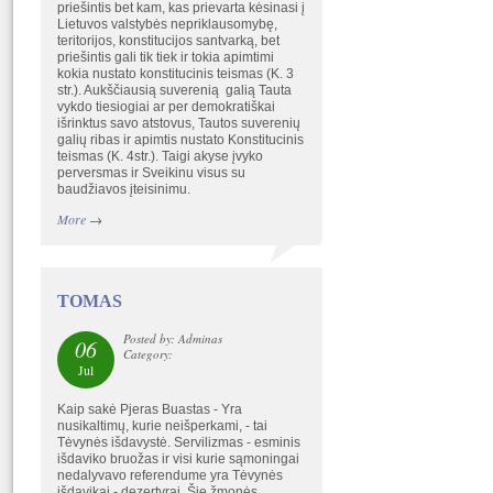
priešintis bet kam, kas prievarta kėsinasi į
Lietuvos valstybės nepriklausomybę,
teritorijos, konstitucijos santvarką, bet
priešintis gali tik tiek ir tokia apimtimi
kokia nustato konstitucinis teismas (K. 3
str.). Aukščiausią suverenią galią Tauta
vykdo tiesiogiai ar per demokratiškai
išrinktus savo atstovus, Tautos suverenių
galių ribas ir apimtis nustato Konstitucinis
teismas (K. 4str.). Taigi akyse įvyko
perversmas ir Sveikinu visus su
baudžiavos įteisinimu.
More
→
TOMAS
Posted by: Adminas
06
Category:
Jul
Kaip sakė Pjeras Buastas - Yra
nusikaltimų, kurie neišperkami, - tai
Tėvynės išdavystė. Servilizmas - esminis
išdaviko bruožas ir visi kurie sąmoningai
nedalyvavo referendume yra Tėvynės
išdavikai - dezertyrai. Šie žmonės,