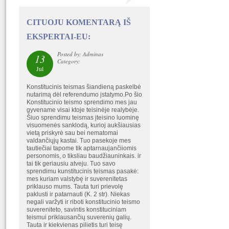
CITUOJU KOMENTARĄ IŠ
EKSPERTAI-EU:
Posted by: Adminas
13
Category:
Jul
Konstitucinis teismas šiandieną paskelbė
nutarimą dėl referendumo įstatymo.Po šio
Konstitucinio teismo sprendimo mes jau
gyvename visai ktoje teisinėje realybėje.
Šiuo sprendimu teismas įteisino luominę
visuomenės sanklodą, kurioj aukšiausias
vietą priskyrė sau bei nematomai
valdančiųjų kastai. Tuo pasekoje mes
tautiečiai tapome tik aptarnaujančiiomis
personomis, o tiksliau baudžiauninkais. ir
tai tik geriausiu atveju. Tuo savo
sprendimu kunstitucinis teismas pasakė:
mes kuriam valstybę ir suverenitetas
priklauso mums. Tauta turi prievolę
paklusti ir patarnauti (K. 2 str). Niekas
negali varžyti ir riboti konstitucinio teismo
suvereniteto, savintis konstituciniam
teismui priklausančių suverenių galių.
Tauta ir kiekvienas pilietis turi teisę