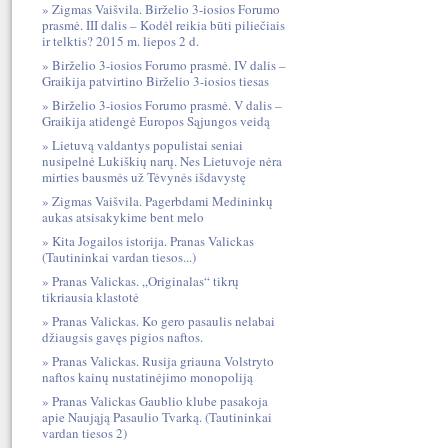
Zigmas Vaišvila. Birželio 3-iosios Forumo
prasmė. III dalis – Kodėl reikia būti piliečiais
ir telktis? 2015 m. liepos 2 d.
Birželio 3-iosios Forumo prasmė. IV dalis –
Graikija patvirtino Birželio 3-iosios tiesas
Birželio 3-iosios Forumo prasmė. V dalis –
Graikija atidengė Europos Sąjungos veidą
Lietuvą valdantys populistai seniai
nusipelnė Lukiškių narų. Nes Lietuvoje nėra
mirties bausmės už Tėvynės išdavystę
Zigmas Vaišvila. Pagerbdami Medininkų
aukas atsisakykime bent melo
Kita Jogailos istorija. Pranas Valickas
(Tautininkai vardan tiesos...)
Pranas Valickas. „Originalas“ tikrų
tikriausia klastotė
Pranas Valickas. Ko gero pasaulis nelabai
džiaugsis gavęs pigios naftos.
Pranas Valickas. Rusija griauna Volstryto
naftos kainų nustatinėjimo monopoliją
Pranas Valickas Gaublio klube pasakoja
apie Naująją Pasaulio Tvarką. (Tautininkai
vardan tiesos 2)