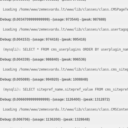
Loading /home/www/zemesvardu.lt/www/lib/classes/class.CMSPageT
Debug: (0.0034709999999999) - (usage: 973544) - (peak: 987688)
Loading /home/www/zemesvardu.lt/www/lib/classes/class.usertago
Debug: (0.004153) - (usage: 974416) - (peak: 995416)
Debug: (0.004339) - (usage: 986840) - (peak: 996536)
Loading /home/www/zemesvardu.lt/www/lib/classes/class.cms_site
Debug: (0.005089) - (usage: 994920) - (peak: 1008848)
Debug: (0.0066099999999999) - (usage: 1126400) - (peak: 1312872)
Loading /home/www/zemesvardu.lt/www/lib/classes/class.CMSConte
Debug: (0.006706) - (usage: 1136200) - (peak: 1328648)