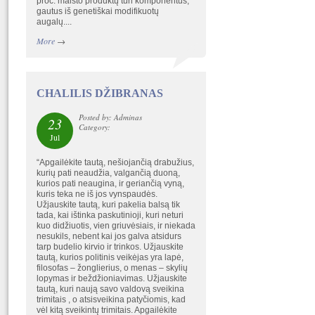
proc. maisto produktų turi komponentus,
gautus iš genetiškai modifikuotų
augalų....
More
→
CHALILIS DŽIBRANAS
Posted by: Adminas
23
Category:
Jul
“Apgailėkite tautą, nešiojančią drabužius,
kurių pati neaudžia, valgančią duoną,
kurios pati neaugina, ir geriančią vyną,
kuris teka ne iš jos vynspaudės.
Užjauskite tautą, kuri pakelia balsą tik
tada, kai ištinka paskutinioji, kuri neturi
kuo didžiuotis, vien griuvėsiais, ir niekada
nesukils, nebent kai jos galva atsidurs
tarp budelio kirvio ir trinkos. Užjauskite
tautą, kurios politinis veikėjas yra lapė,
filosofas – žonglierius, o menas – skylių
lopymas ir beždžioniavimas. Užjauskite
tautą, kuri naują savo valdovą sveikina
trimitais , o atsisveikina patyčiomis, kad
vėl kitą sveikintų trimitais. Apgailėkite