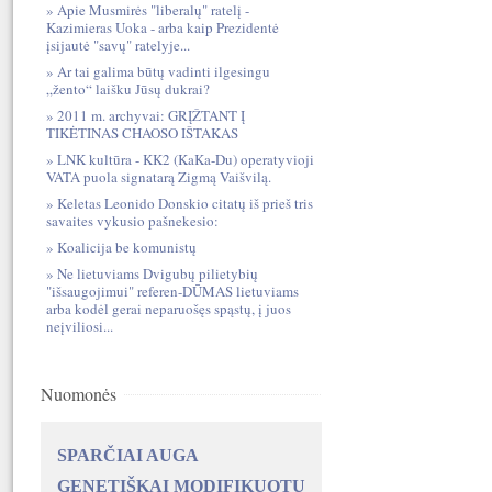
Apie Musmirės "liberalų" ratelį -
Kazimieras Uoka - arba kaip Prezidentė
įsijautė "savų" ratelyje...
Ar tai galima būtų vadinti ilgesingu
„žento“ laišku Jūsų dukrai?
2011 m. archyvai: GRĮŽTANT Į
TIKĖTINAS CHAOSO IŠTAKAS
LNK kultūra - KK2 (KaKa-Du) operatyvioji
VATA puola signatarą Zigmą Vaišvilą.
Keletas Leonido Donskio citatų iš prieš tris
savaites vykusio pašnekesio:
Koalicija be komunistų
Ne lietuviams Dvigubų pilietybių
"išsaugojimui" referen-DŪMAS lietuviams
arba kodėl gerai neparuošęs spąstų, į juos
neįviliosi...
Nuomonės
SPARČIAI AUGA
GENETIŠKAI MODIFIKUOTŲ