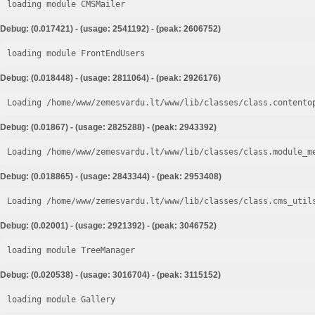
loading module CMSMailer
Debug: (0.017421) - (usage: 2541192) - (peak: 2606752)
loading module FrontEndUsers
Debug: (0.018448) - (usage: 2811064) - (peak: 2926176)
Loading /home/www/zemesvardu.lt/www/lib/classes/class.contento
Debug: (0.01867) - (usage: 2825288) - (peak: 2943392)
Loading /home/www/zemesvardu.lt/www/lib/classes/class.module_m
Debug: (0.018865) - (usage: 2843344) - (peak: 2953408)
Loading /home/www/zemesvardu.lt/www/lib/classes/class.cms_util
Debug: (0.02001) - (usage: 2921392) - (peak: 3046752)
loading module TreeManager
Debug: (0.020538) - (usage: 3016704) - (peak: 3115152)
loading module Gallery