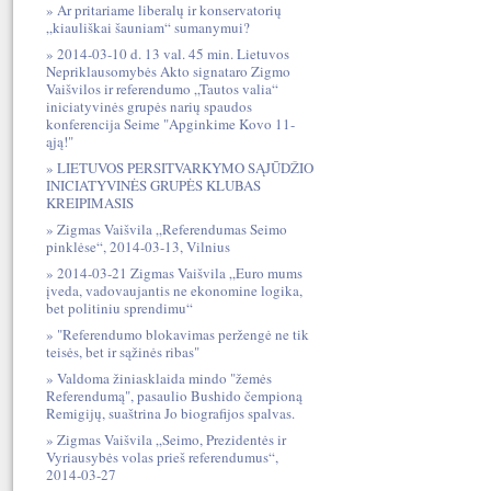
Ar pritariame liberalų ir konservatorių
„kiauliškai šauniam“ sumanymui?
2014-03-10 d. 13 val. 45 min. Lietuvos
Nepriklausomybės Akto signataro Zigmo
Vaišvilos ir referendumo „Tautos valia“
iniciatyvinės grupės narių spaudos
konferencija Seime "Apginkime Kovo 11-
ąją!"
LIETUVOS PERSITVARKYMO SĄJŪDŽIO
INICIATYVINĖS GRUPĖS KLUBAS
KREIPIMASIS
Zigmas Vaišvila „Referendumas Seimo
pinklėse“, 2014-03-13, Vilnius
2014-03-21 Zigmas Vaišvila „Euro mums
įveda, vadovaujantis ne ekonomine logika,
bet politiniu sprendimu“
"Referendumo blokavimas peržengė ne tik
teisės, bet ir sąžinės ribas"
Valdoma žiniasklaida mindo "žemės
Referendumą", pasaulio Bushido čempioną
Remigijų, suaštrina Jo biografijos spalvas.
Zigmas Vaišvila „Seimo, Prezidentės ir
Vyriausybės volas prieš referendumus“,
2014-03-27