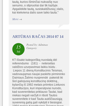
tautą, kurios išminčiai nukvaišę nuo
senumo, o stipruoliai dar tik lopšyje.
Apgailėkite tautą, susiskaldžiusią į dalis,
kai kiekviena dalis save laiko tauta.”
More
→
ARTŪRAS RAČAS 2014 07 14
Posted by: Adminas
15
Category:
Jul
KT išsakė kategorišką nuostatą dėl
referendumo (181) - neteisėtas
valdžios uzurpavimas taikiu būdu .
Liepos 11 dieną Konstitucinis Teismas,
vadovaujamas naujai paskirto pirmininko
Dainiaus Žalimo nusprendė pakeisti iki
šiol galiojusią konstitucinę doktriną ,
kylančią iš 1992 metais priimtos Lietuvos
Konstitucijos, kuri imperatyviai nurodo,
kad suverenitetas priklauso Tautai, kad
niekas negali varžyti ir riboti Tautos
suvereniteto ir kad Tauta aukščiausiąją
suverenią galią gali vykdyti ir tiesiogiai.