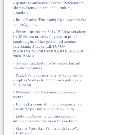
spaudos konferencija Seime "Referendumų
likimas Lietuvoje artėjančių rinkimų
kontekste"
Julius Panka: Tautininkų Sąjujngos padėka
bendražygiams
Einant į susitikimą 2014 05 30 penktadienį
16-30 Kauno m. savivaldybėje su piliečiu
Landsbergiu, siūlau perskaityti žemiau
pateikiamą ištrauką. LIETUVOS
PERSITVARKYMO SĄJŪDŽIO BENDROJI
PROGRAMA
Sėkmės Tau, Lietuvos Suverene, laikant
brandos egzaminą
Pranas Valickas perskaitė įstatymą, reikia
kreiptis į Seimą - Referendumas gali vykti
daug dienų
Referendume balsavimas Lietuvoje ir
svetur...
Kur ir į ką esame stumiami (vejami) ir kam
privalome priešintis saugodami Tautą
Lietuvos Žemės pardavimo užsienio
subjektams sandoriai yra ir bus niekiniai
Zigmas Vaišvila. „Vėl melas dėl euro“,
2014-07-22