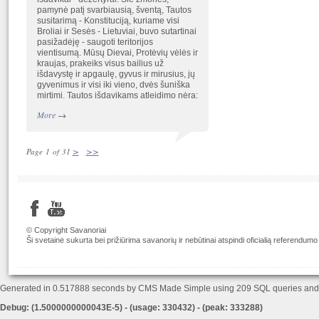
pamynė patį svarbiausią, šventą, Tautos
susitarimą - Konstituciją, kuriame visi
Broliai ir Sesės - Lietuviai, buvo sutartinai
pasižadėję - saugoti teritorijos
vientisumą. Mūsų Dievai, Protėvių vėlės ir
kraujas, prakeiks visus bailius už
išdavystę ir apgaulę, gyvus ir mirusius, jų
gyvenimus ir visi iki vieno, dvės šuniška
mirtimi. Tautos išdavikams atleidimo nėra:
More
→
>
>>
Page 1 of 31
© Copyright Savanoriai
Ši svetainė sukurta bei prižiūrima savanorių ir nebūtinai atspindi oficialią referendumo
Generated in 0.517888 seconds by CMS Made Simple using 209 SQL queries an
Debug: (1.5000000000043E-5) - (usage: 330432) - (peak: 333288)