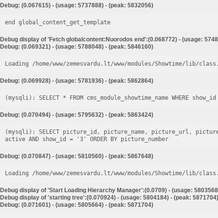
Debug: (0.067615) - (usage: 5737888) - (peak: 5832056)
end global_content_get_template
Debug display of 'Fetch globalcontent:Nuorodos end':(0.068772) - (usage: 5748
Debug: (0.069321) - (usage: 5788048) - (peak: 5846160)
Loading /home/www/zemesvardu.lt/www/modules/Showtime/lib/class
Debug: (0.069928) - (usage: 5781936) - (peak: 5862864)
Debug: (0.070494) - (usage: 5795632) - (peak: 5863424)
(mysqli): SELECT picture_id, picture_name, picture_url, pictur
Debug: (0.070847) - (usage: 5810560) - (peak: 5867648)
Loading /home/www/zemesvardu.lt/www/modules/Showtime/lib/class
Debug display of 'Start Loading Hierarchy Manager':(0.0709) - (usage: 5803568
Debug display of 'starting tree':(0.070924) - (usage: 5804184) - (peak: 5871704
Debug: (0.071601) - (usage: 5805664) - (peak: 5871704)