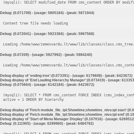
Debug: (0.071708) - (usage: 5805184) - (peak: 5871944)
Content tree file needs loading
Debug: (0.072041) - (usage: 5923384) - (peak: 5967568)
Loading /home/www/zemesvardu.lt/www/lib/classes/class.cms_tree
Debug: (0.07209) - (usage: 5927992) - (peak: 5984240)
Loading /home/www/zemesvardu.lt/www/lib/classes/class.cms_cont
Debug display of 'ending tree':(0.073391) - (usage: 6179608) - (peak: 6423672)
Debug display of 'End Loading Hierarchy Manager':(0.073419) - (usage: 613353
Debug: (0.075664) - (usage: 6142184) - (peak: 6423672)
(mysqli): SELECT * FROM cms_content FORCE INDEX (cms_index_con
Debug display of 'Fetch module_file_tpl:Showtime;showtime_nivo.tpl start':(0.
Debug display of 'Fetch module_file_tpl:Showtime;showtime_nivo.tpl end':(0.10
Debug display of 'Start of Menu Manager Display':(0.107016) - (usage: 6269512
Debug: (0.111905) - (usage: 6299960) - (peak: 6484792)