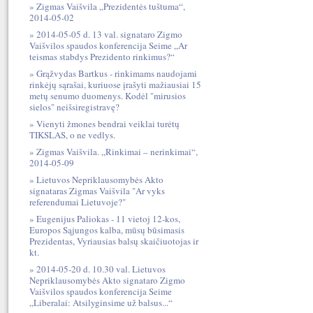
Zigmas Vaišvila „Prezidentės tuštuma“,
2014-05-02
2014-05-05 d. 13 val. signataro Zigmo
Vaišvilos spaudos konferencija Seime „Ar
teismas stabdys Prezidento rinkimus?“
Grąžvydas Bartkus - rinkimams naudojami
rinkėjų sąrašai, kuriuose įrašyti mažiausiai 15
metų senumo duomenys. Kodėl "mirusios
sielos" neišsiregistravę?
Vienyti žmones bendrai veiklai turėtų
TIKSLAS, o ne vedlys.
Zigmas Vaišvila. „Rinkimai – nerinkimai“,
2014-05-09
Lietuvos Nepriklausomybės Akto
signataras Zigmas Vaišvila "Ar vyks
referendumai Lietuvoje?"
Eugenijus Paliokas - 11 vietoj 12-kos,
Europos Sąjungos kalba, mūsų būsimasis
Prezidentas, Vyriausias balsų skaičiuotojas ir
kt.
2014-05-20 d. 10.30 val. Lietuvos
Nepriklausomybės Akto signataro Zigmo
Vaišvilos spaudos konferencija Seime
„Liberalai: Atsilyginsime už balsus...“