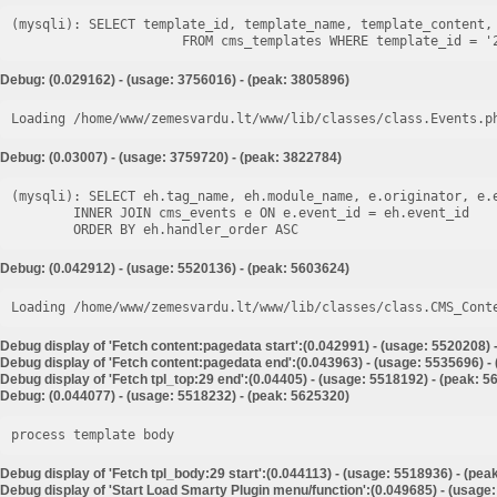
(mysqli): SELECT template_id, template_name, template_content, 
Debug: (0.029162) - (usage: 3756016) - (peak: 3805896)
Loading /home/www/zemesvardu.lt/www/lib/classes/class.Events.p
Debug: (0.03007) - (usage: 3759720) - (peak: 3822784)
(mysqli): SELECT eh.tag_name, eh.module_name, e.originator, e.e
        INNER JOIN cms_events e ON e.event_id = eh.event_id

Debug: (0.042912) - (usage: 5520136) - (peak: 5603624)
Loading /home/www/zemesvardu.lt/www/lib/classes/class.CMS_Cont
Debug display of 'Fetch content:pagedata start':(0.042991) - (usage: 5520208) 
Debug display of 'Fetch content:pagedata end':(0.043963) - (usage: 5535696) -
Debug display of 'Fetch tpl_top:29 end':(0.04405) - (usage: 5518192) - (peak: 
Debug: (0.044077) - (usage: 5518232) - (peak: 5625320)
process template body
Debug display of 'Fetch tpl_body:29 start':(0.044113) - (usage: 5518936) - (pea
Debug display of 'Start Load Smarty Plugin menu/function':(0.049685) - (usage