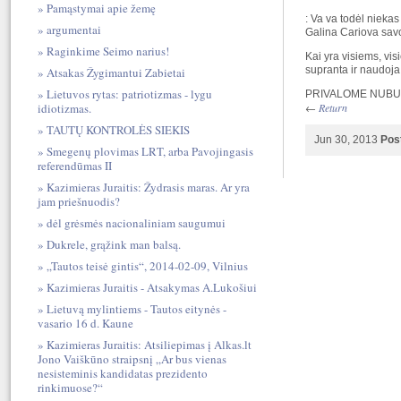
Pamąstymai apie žemę
: Va va todėl niekas
argumentai
Galina Cariova savo 
Raginkime Seimo narius!
Kai yra visiems, vis
supranta ir naudoja,
Atsakas Žygimantui Zabietai
Lietuvos rytas: patriotizmas - lygu
PRIVALOME NUBU
←
Return
idiotizmas.
TAUTŲ KONTROLĖS SIEKIS
Jun 30, 2013
Pos
Smegenų plovimas LRT, arba Pavojingasis
referendūmas II
Kazimieras Juraitis: Žydrasis maras. Ar yra
jam priešnuodis?
dėl grėsmės nacionaliniam saugumui
Dukrele, grąžink man balsą.
„Tautos teisė gintis“, 2014-02-09, Vilnius
Kazimieras Juraitis - Atsakymas A.Lukošiui
Lietuvą mylintiems - Tautos eitynės -
vasario 16 d. Kaune
Kazimieras Juraitis: Atsiliepimas į Alkas.lt
Jono Vaiškūno straipsnį „Ar bus vienas
nesisteminis kandidatas prezidento
rinkimuose?“