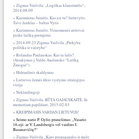
Zigmas Vaišvila. „Logiškas klausimėlis“,
2014-08-09
Kazimieras Juraitis. Kas esi tu? lietuvytis.
Tavo ženklas – baltas Vytis
Kazimieras Juraitis. Visuomenės atstovai
įteikė laišką premjerui.
2014-09-23 Zigmas Vaišvila „Prekyba
politika ir valstybe“
Rolandas Paulauskas. Kas ta šalis?
(Atsakymas į Valdo Anelausko “Laišką
Žmogui“)
Hidraulinis skaldymas
Lietuvos žemės ūkio vystymo strategijos
vizija
Neklaidingoji
Zigmas Vaišvila. RŪTA GAJAUSKAITĖ. In
memoriam papildant, 2015-02-03
KREIPIMASIS VARDAN LIETUVOS!
Seimo nario P. Gylio pranešimas: „Vasario
16-oji: ar V. Landsbergis vėl vaidins J.
Basanavičių?“
Zigmas Vaišvila „Karo propagandos ir melo