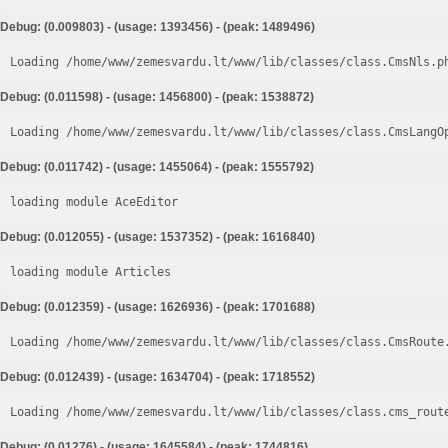
Debug: (0.009803) - (usage: 1393456) - (peak: 1489496)
Loading /home/www/zemesvardu.lt/www/lib/classes/class.CmsNls.p
Debug: (0.011598) - (usage: 1456800) - (peak: 1538872)
Loading /home/www/zemesvardu.lt/www/lib/classes/class.CmsLangO
Debug: (0.011742) - (usage: 1455064) - (peak: 1555792)
loading module AceEditor
Debug: (0.012055) - (usage: 1537352) - (peak: 1616840)
loading module Articles
Debug: (0.012359) - (usage: 1626936) - (peak: 1701688)
Loading /home/www/zemesvardu.lt/www/lib/classes/class.CmsRoute
Debug: (0.012439) - (usage: 1634704) - (peak: 1718552)
Loading /home/www/zemesvardu.lt/www/lib/classes/class.cms_rout
Debug: (0.01276) - (usage: 1645584) - (peak: 1744816)