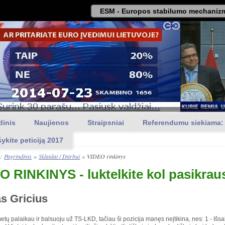
ESM - Europos stabilumo mechanizm
dinis
Naujienos
Straipsniai
Referendumu siekiama:
šykite peticiją 2017
a:
Pagrindinis
»
Sklaidai / Darbui
»
VIDEO rinkinys
O RINKINYS - luktelkite kol pasikra
s Gricius
ų palaikau ir balsuoju už TS-LKD, tačiau ši pozicija manęs neįtikina, nes: 1 - Išs