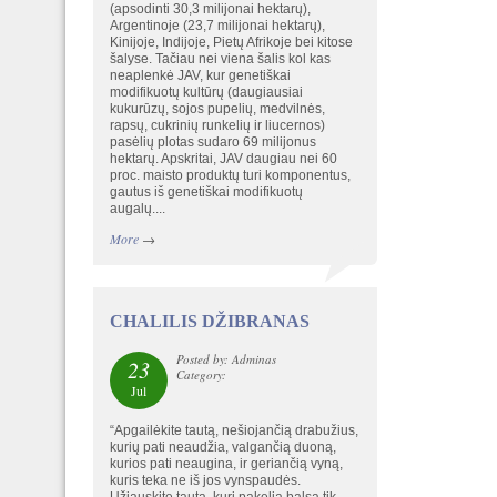
(apsodinti 30,3 milijonai hektarų),
Argentinoje (23,7 milijonai hektarų),
Kinijoje, Indijoje, Pietų Afrikoje bei kitose
šalyse. Tačiau nei viena šalis kol kas
neaplenkė JAV, kur genetiškai
modifikuotų kultūrų (daugiausiai
kukurūzų, sojos pupelių, medvilnės,
rapsų, cukrinių runkelių ir liucernos)
pasėlių plotas sudaro 69 milijonus
hektarų. Apskritai, JAV daugiau nei 60
proc. maisto produktų turi komponentus,
gautus iš genetiškai modifikuotų
augalų....
More
→
CHALILIS DŽIBRANAS
Posted by: Adminas
23
Category:
Jul
“Apgailėkite tautą, nešiojančią drabužius,
kurių pati neaudžia, valgančią duoną,
kurios pati neaugina, ir geriančią vyną,
kuris teka ne iš jos vynspaudės.