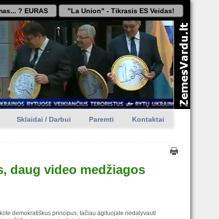
as... ? EURAS
"La Union" - Tikrasis ES Veidas!
Sklaidai / Darbui
Paremti
Kontaktai
us, daug video medžiagos
akote demokratiškus principus, tačiau agituojate nedalyvauti