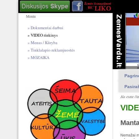
Meniu
Dokumentai darbui
VIDEO rinkinys
Menas / Kūryba
Tinklalapio reklamjuostės
MOZAIKA
Pagrin
Pasira
Jūs esate či
VIDE
Manta
Nemažai met