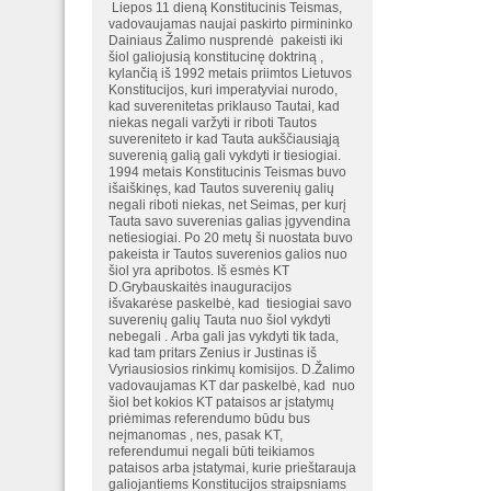
Liepos 11 dieną Konstitucinis Teismas,
vadovaujamas naujai paskirto pirmininko
Dainiaus Žalimo nusprendė pakeisti iki
šiol galiojusią konstitucinę doktriną ,
kylančią iš 1992 metais priimtos Lietuvos
Konstitucijos, kuri imperatyviai nurodo,
kad suverenitetas priklauso Tautai, kad
niekas negali varžyti ir riboti Tautos
suvereniteto ir kad Tauta aukščiausiąją
suverenią galią gali vykdyti ir tiesiogiai.
1994 metais Konstitucinis Teismas buvo
išaiškinęs, kad Tautos suverenių galių
negali riboti niekas, net Seimas, per kurį
Tauta savo suverenias galias įgyvendina
netiesiogiai. Po 20 metų ši nuostata buvo
pakeista ir Tautos suverenios galios nuo
šiol yra apribotos. Iš esmės KT
D.Grybauskaitės inauguracijos
išvakarėse paskelbė, kad tiesiogiai savo
suverenių galių Tauta nuo šiol vykdyti
nebegali . Arba gali jas vykdyti tik tada,
kad tam pritars Zenius ir Justinas iš
Vyriausiosios rinkimų komisijos. D.Žalimo
vadovaujamas KT dar paskelbė, kad nuo
šiol bet kokios KT pataisos ar įstatymų
priėmimas referendumo būdu bus
neįmanomas , nes, pasak KT,
referendumui negali būti teikiamos
pataisos arba įstatymai, kurie prieštarauja
galiojantiems Konstitucijos straipsniams