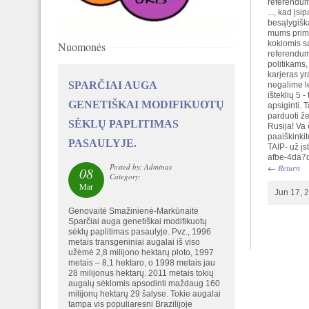
referendume
..., kad įs
besąlygiška
mums primet
kokiomis są
Nuomonės
referendum
politikams,
karjeras yr
SPARČIAI AUGA
negalime le
išteklių 5 
GENETIŠKAI MODIFIKUOTŲ
apsiginti. 
parduoti že
SĖKLŲ PAPLITIMAS
Rusija! Va 
paaiškinkit
PASAULYJE.
TAIP- už į
afbe-4da7
Posted by: Adminas
←
Return
08
Category:
Mar
Jun 17, 
Genovaitė Smažinienė-Markūnaitė
Sparčiai auga genetiškai modifikuotų
sėklų paplitimas pasaulyje. Pvz., 1996
metais transgeniniai augalai iš viso
užėmė 2,8 milijono hektarų ploto, 1997
metais – 8,1 hektaro, o 1998 metais jau
28 milijonus hektarų. 2011 metais tokių
augalų sėklomis apsodinti maždaug 160
milijonų hektarų 29 šalyse. Tokie augalai
tampa vis populiaresni Brazilijoje