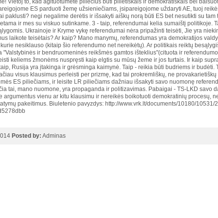
! Vietoj to, kad agituotumėte piliečius būti pilietiškais ir demokratiškais bei balsuot
ipareigojome ES parduoti žemę užsieniečiams, įsipareigojome uždaryti AE, tuoj reikės 
i paklusti? negi negalime derėtis ir išsakyti aiškų norą būti ES bet nesutikti su tam
ama ir mes su viskuo sutinkame. 3 - taip, referendumai kelia sumaištį politikoje. Ta
lygomis. Ukrainoje ir Kryme vykę referendumai nėra pripažinti teisėti, Jie yra niekin
us laikote teisėtais? Ar kaip? Mano manymų, referendumas yra demokratijos valdymo 
 kurie nesiklauso (kitaip šio referendumo net nereikėtų). Ar politikais reiktų besąlygi
a "Valstybinės ir bendruomeninės reikšmės gamtos išteklius"(cituota ir referendumo b
isti keliems žmonėms nuspręsti kaip elgtis su mūsų žeme ir jos turtais. Ir kaip sup
- taip, Rusija yra įtakinga ir grėsminga kaimynė. Taip - reikia būti budriems ir budėti. 
Tačiau visus klausimus perleisti per prizmę, kad tai prokremliškų, ne provakarietiškų gr
mės ES piliečiams, ir leisite LR piliečiams dažniau išsakyti savo nuomonę referendu
čia tai, mano nuomone, yra propaganda ir politizavimas. Pabaigai - TS-LKD savo darb
e argumentus vienu ar kitu klausimu ir nereikės boikotuoti demokratinių procesų, ner
statymų pakeitimus. Biuletenio pavyzdys: http://www.vrk.lt/documents/10180/105
d5278dbb
2014
Posted by:
Adminas