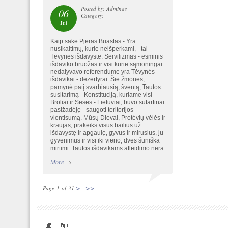
Posted by: Adminas
06
Category:
Jul
Kaip sakė Pjeras Buastas - Yra
nusikaltimų, kurie neišperkami, - tai
Tėvynės išdavystė. Servilizmas - esminis
išdaviko bruožas ir visi kurie sąmoningai
nedalyvavo referendume yra Tėvynės
išdavikai - dezertyrai. Šie žmonės,
pamynė patį svarbiausią, šventą, Tautos
susitarimą - Konstituciją, kuriame visi
Broliai ir Sesės - Lietuviai, buvo sutartinai
pasižadėję - saugoti teritorijos
vientisumą. Mūsų Dievai, Protėvių vėlės ir
kraujas, prakeiks visus bailius už
išdavystę ir apgaulę, gyvus ir mirusius, jų
gyvenimus ir visi iki vieno, dvės šuniška
mirtimi. Tautos išdavikams atleidimo nėra:
More
→
>
>>
Page 1 of 31