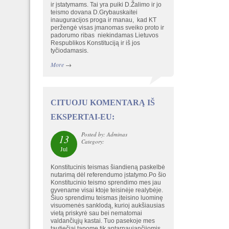
ir įstatymams. Tai yra puiki D.Žalimo ir jo
teismo dovana D.Grybauskaitei
inauguracijos proga ir manau, kad KT
peržengė visas įmanomas sveiko proto ir
padorumo ribas niekindamas Lietuvos
Respublikos Konstituciją ir iš jos
tyčiodamasis.
More
→
CITUOJU KOMENTARĄ IŠ
EKSPERTAI-EU:
Posted by: Adminas
13
Category:
Jul
Konstitucinis teismas šiandieną paskelbė
nutarimą dėl referendumo įstatymo.Po šio
Konstitucinio teismo sprendimo mes jau
gyvename visai ktoje teisinėje realybėje.
Šiuo sprendimu teismas įteisino luominę
visuomenės sanklodą, kurioj aukšiausias
vietą priskyrė sau bei nematomai
valdančiųjų kastai. Tuo pasekoje mes
tautiečiai tapome tik aptarnaujančiiomis