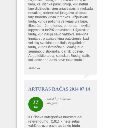
Užjauskite tautą, kuri pakelia balsą tik
tada, kai ištinka paskutinioji, kuri neturi
kuo didžiuotis, vien griuvėsiais, ir niekada
nesukils, nebent kai jos galva atsidurs
tarp budelio kirvio ir trinkos. Užjauskite
tautą, kurios politinis veikėjas yra lapė,
filosofas – žonglierius, o menas – skylių
lopymas ir beždžioniavimas. Užjauskite
tautą, kuri naują savo valdovą sveikina
trimitais , o atsisveikina patyčiomis, kad
vėl kitą sveikintų trimitais. Apgailėkite
tautą, kurios išminčiai nukvaišę nuo
senumo, o stipruoliai dar tik lopšyje.
Apgailėkite tautą, susiskaldžiusią į dalis,
kai kiekviena dalis save laiko tauta.”
More
→
ARTŪRAS RAČAS 2014 07 14
Posted by: Adminas
15
Category:
Jul
KT išsakė kategorišką nuostatą dėl
referendumo (181) - neteisėtas
valdžios uzurpavimas taikiu būdu .