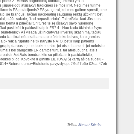
i prieš! 2 - vienas pagrindinių kontrargumentų yra tai...
įsipareigoti atsisakyti tradicinės šeimos ir kt. Negi mes turime
 tikromis ES pozicijomis? ES yra gerai, kol mes galime spręsti, o ne
ip, jie brangūs. Tačiau nacionalinį saugumą reiktų užtikrinti bet
iai, o Jūs sakote, "kad nepasikartotų". Tai reiškia, kad Jūs tuos
forma ir piliečiai turi turėti teisę išsakyti savo nuomonę
škai pasitikėti ir paklusti kaip ir ES? 4 - Nuo kada ūkininko žvyro
iuletenio)? Aš visada už iniciatyvas ir verslų skatinimą, tačiau
rantu čia tikrai nėra kalbama apie ūkininko bulves, kaip gamtos
Taip- reikia rūpintis ne tik naryste NATO, bet ir kaip patiems
upių darbas ir jei neboikotuosite, jei eisite balsuoti, jei neleisite
mais bei saugosite LR gamtos turtus, tai ateis, būtinai ateis
ais ir žodžiais bendraukite su piliečiais ir pasidalinkite,
eikės bijoti. Kovokite ir ginkite LIETUVĄ! Šį kartą aš balsuosiu -
31/2014+Referendumo+Biuletenis-pavyzdys.pdf/f6e57b6e-02ea-47eb-
Toliau:
Menas / Kūryba