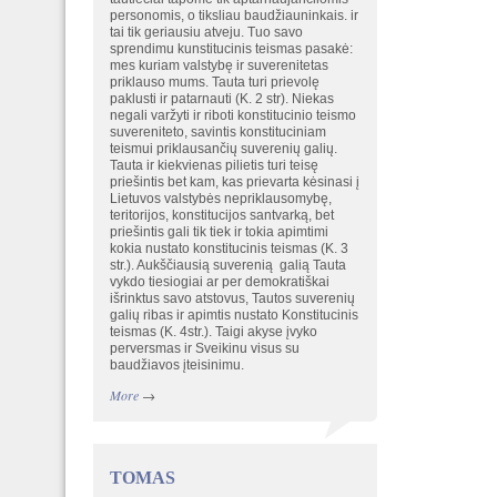
personomis, o tiksliau baudžiauninkais. ir
tai tik geriausiu atveju. Tuo savo
sprendimu kunstitucinis teismas pasakė:
mes kuriam valstybę ir suverenitetas
priklauso mums. Tauta turi prievolę
paklusti ir patarnauti (K. 2 str). Niekas
negali varžyti ir riboti konstitucinio teismo
suvereniteto, savintis konstituciniam
teismui priklausančių suverenių galių.
Tauta ir kiekvienas pilietis turi teisę
priešintis bet kam, kas prievarta kėsinasi į
Lietuvos valstybės nepriklausomybę,
teritorijos, konstitucijos santvarką, bet
priešintis gali tik tiek ir tokia apimtimi
kokia nustato konstitucinis teismas (K. 3
str.). Aukščiausią suverenią galią Tauta
vykdo tiesiogiai ar per demokratiškai
išrinktus savo atstovus, Tautos suverenių
galių ribas ir apimtis nustato Konstitucinis
teismas (K. 4str.). Taigi akyse įvyko
perversmas ir Sveikinu visus su
baudžiavos įteisinimu.
More
→
TOMAS