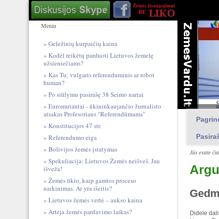
Meniu
Geležinių kurpaičių kaina
Kodėl reikėtų parduoti Lietuvos žemelę
užsieniečiams?
Kas Tu: vulgari​s referendum​inis ar robot
human?
Po siūlymu pasirašę 38 Seimo nariai
Euromutantai - ūkininkaujančio žurnalisto
atsakas Profesoriaus "Referendūmams"
Pagrin
Konstitucijos 47 str.
Pasira
Referendumo eiga
Bolivijos žemės įstatymas
Jūs esate či
Spekuliacija: Lietuvos Žemės neišveš. Jau
Argu
išveža!
Žemės ūkio, kaip gamtos proceso
naikinimas. Ar yra išeitis?
Gedma
Lietuvos žemės vertė – aukso kaina
Artėja žemės pardavimo laikas?
Didele dali