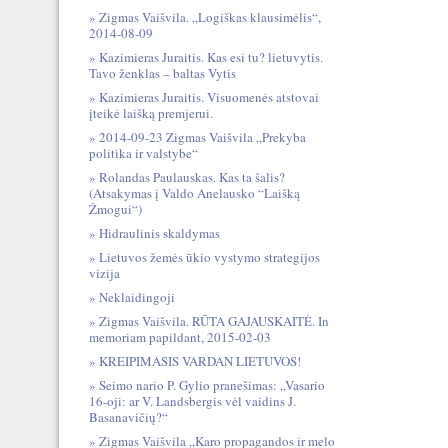
Zigmas Vaišvila. „Logiškas klausimėlis“,
2014-08-09
Kazimieras Juraitis. Kas esi tu? lietuvytis.
Tavo ženklas – baltas Vytis
Kazimieras Juraitis. Visuomenės atstovai
įteikė laišką premjerui.
2014-09-23 Zigmas Vaišvila „Prekyba
politika ir valstybe“
Rolandas Paulauskas. Kas ta šalis?
(Atsakymas į Valdo Anelausko “Laišką
Žmogui“)
Hidraulinis skaldymas
Lietuvos žemės ūkio vystymo strategijos
vizija
Neklaidingoji
Zigmas Vaišvila. RŪTA GAJAUSKAITĖ. In
memoriam papildant, 2015-02-03
KREIPIMASIS VARDAN LIETUVOS!
Seimo nario P. Gylio pranešimas: „Vasario
16-oji: ar V. Landsbergis vėl vaidins J.
Basanavičių?“
Zigmas Vaišvila „Karo propagandos ir melo