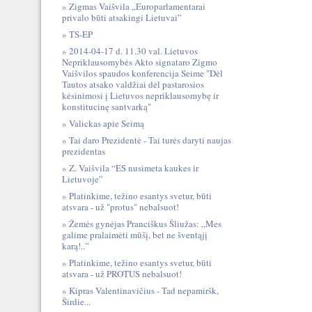
Zigmas Vaišvila „Europarlamentarai
privalo būti atsakingi Lietuvai”
TS-EP
2014-04-17 d. 11.30 val. Lietuvos
Nepriklausomybės Akto signataro Zigmo
Vaišvilos spaudos konferencija Seime "Dėl
Tautos atsako valdžiai dėl pastarosios
kėsinimosi į Lietuvos nepriklausomybę ir
konstitucinę santvarką"
Valickas apie Seimą
Tai daro Prezidentė - Tai turės daryti naujas
prezidentas
Z. Vaišvila “ES nusimeta kaukes ir
Lietuvoje”
Platinkime, težino esantys svetur, būti
atsvara - už "protus" nebalsuot!
Žemės gynėjas Pranciškus Šliužas: „Mes
galime pralaimėti mūšį, bet ne šventąjį
karą!..”
Platinkime, težino esantys svetur, būti
atsvara - už PROTUS nebalsuot!
Kipras Valentinavičius - Tad nepamiršk,
Širdie...