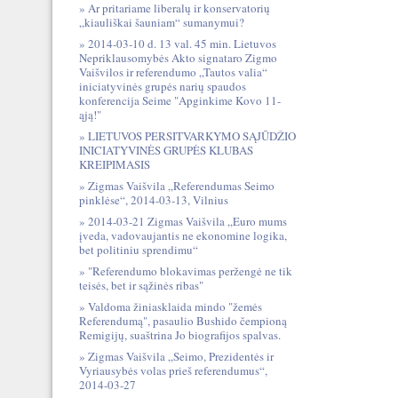
Ar pritariame liberalų ir konservatorių
„kiauliškai šauniam“ sumanymui?
2014-03-10 d. 13 val. 45 min. Lietuvos
Nepriklausomybės Akto signataro Zigmo
Vaišvilos ir referendumo „Tautos valia“
iniciatyvinės grupės narių spaudos
konferencija Seime "Apginkime Kovo 11-
ąją!"
LIETUVOS PERSITVARKYMO SĄJŪDŽIO
INICIATYVINĖS GRUPĖS KLUBAS
KREIPIMASIS
Zigmas Vaišvila „Referendumas Seimo
pinklėse“, 2014-03-13, Vilnius
2014-03-21 Zigmas Vaišvila „Euro mums
įveda, vadovaujantis ne ekonomine logika,
bet politiniu sprendimu“
"Referendumo blokavimas peržengė ne tik
teisės, bet ir sąžinės ribas"
Valdoma žiniasklaida mindo "žemės
Referendumą", pasaulio Bushido čempioną
Remigijų, suaštrina Jo biografijos spalvas.
Zigmas Vaišvila „Seimo, Prezidentės ir
Vyriausybės volas prieš referendumus“,
2014-03-27