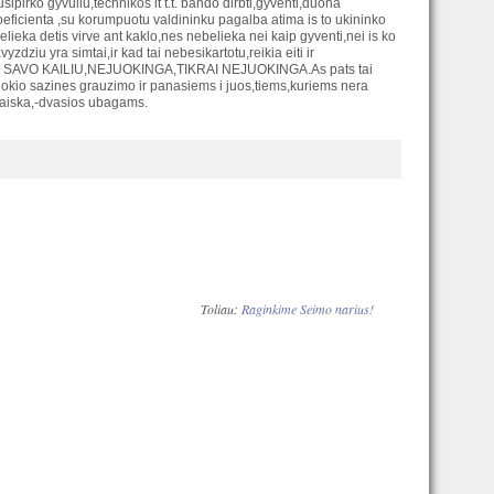
irko gyvuliu,technikos it t.t. bando dirbti,gyventi,duona
oeficienta ,su korumpuotu valdininku pagalba atima is to ukininko
lieka detis virve ant kaklo,nes nebelieka nei kaip gyventi,nei is ko
zdziu yra simtai,ir kad tai nebesikartotu,reikia eiti ir
ATYRE SAVO KAILIU,NEJUOKINGA,TIKRAI NEJUOKINGA.As pats tai
e jokio sazines grauzimo ir panasiems i juos,tiems,kuriems nera
sraiska,-dvasios ubagams.
Toliau:
Raginkime Seimo narius!