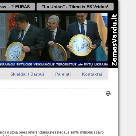
as... ? EURAS
"La Union" - Tikrasis ES Veidas!
Sklaidai / Darbui
Paremti
Kontaktai
urios ir stoja pries referenduma,nes negaus simtu milijonu i savo