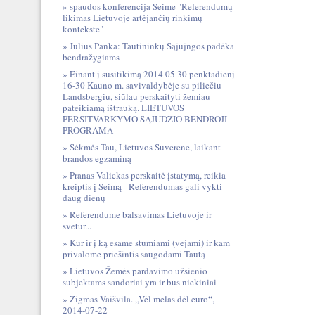
spaudos konferencija Seime "Referendumų
likimas Lietuvoje artėjančių rinkimų
kontekste"
Julius Panka: Tautininkų Sąjujngos padėka
bendražygiams
Einant į susitikimą 2014 05 30 penktadienį
16-30 Kauno m. savivaldybėje su piliečiu
Landsbergiu, siūlau perskaityti žemiau
pateikiamą ištrauką. LIETUVOS
PERSITVARKYMO SĄJŪDŽIO BENDROJI
PROGRAMA
Sėkmės Tau, Lietuvos Suverene, laikant
brandos egzaminą
Pranas Valickas perskaitė įstatymą, reikia
kreiptis į Seimą - Referendumas gali vykti
daug dienų
Referendume balsavimas Lietuvoje ir
svetur...
Kur ir į ką esame stumiami (vejami) ir kam
privalome priešintis saugodami Tautą
Lietuvos Žemės pardavimo užsienio
subjektams sandoriai yra ir bus niekiniai
Zigmas Vaišvila. „Vėl melas dėl euro“,
2014-07-22