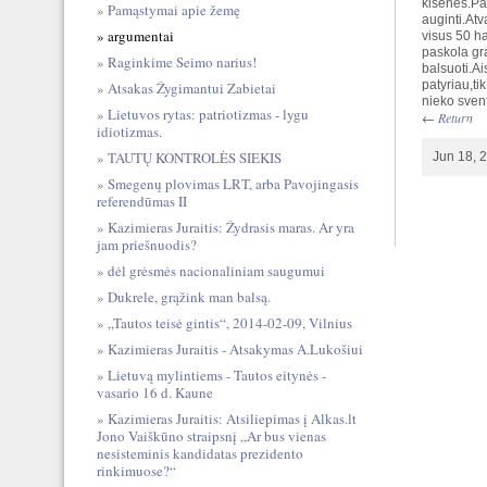
kisenes.Pa
Pamąstymai apie žemę
auginti.Atv
argumentai
visus 50 ha
paskola gra
Raginkime Seimo narius!
balsuoti.A
patyriau,ti
Atsakas Žygimantui Zabietai
nieko sven
Lietuvos rytas: patriotizmas - lygu
←
Return
idiotizmas.
TAUTŲ KONTROLĖS SIEKIS
Jun 18, 
Smegenų plovimas LRT, arba Pavojingasis
referendūmas II
Kazimieras Juraitis: Žydrasis maras. Ar yra
jam priešnuodis?
dėl grėsmės nacionaliniam saugumui
Dukrele, grąžink man balsą.
„Tautos teisė gintis“, 2014-02-09, Vilnius
Kazimieras Juraitis - Atsakymas A.Lukošiui
Lietuvą mylintiems - Tautos eitynės -
vasario 16 d. Kaune
Kazimieras Juraitis: Atsiliepimas į Alkas.lt
Jono Vaiškūno straipsnį „Ar bus vienas
nesisteminis kandidatas prezidento
rinkimuose?“