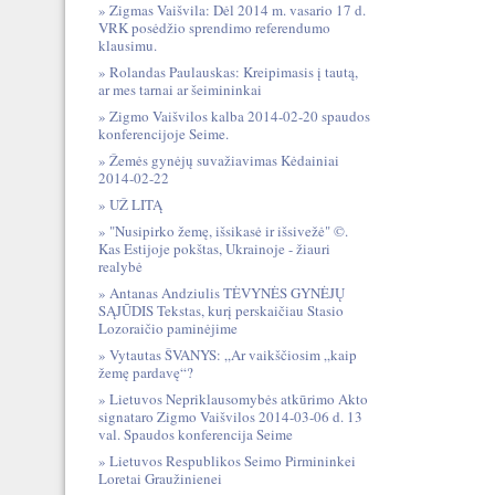
Zigmas Vaišvila: Dėl 2014 m. vasario 17 d.
VRK posėdžio sprendimo referendumo
klausimu.
Rolandas Paulauskas: Kreipimasis į tautą,
ar mes tarnai ar šeimininkai
Zigmo Vaišvilos kalba 2014-02-20 spaudos
konferencijoje Seime.
Žemės gynėjų suvažiavimas Kėdainiai
2014-02-22
UŽ LITĄ
"Nusipirko žemę, išsikasė ir išsivežė" ©.
Kas Estijoje pokštas, Ukrainoje - žiauri
realybė
Antanas Andziulis TĖVYNĖS GYNĖJŲ
SĄJŪDIS Tekstas, kurį perskaičiau Stasio
Lozoraičio paminėjime
Vytautas ŠVANYS: „Ar vaikščiosim „kaip
žemę pardavę“?
Lietuvos Nepriklausomybės atkūrimo Akto
signataro Zigmo Vaišvilos 2014-03-06 d. 13
val. Spaudos konferencija Seime
Lietuvos Respublikos Seimo Pirmininkei
Loretai Graužinienei