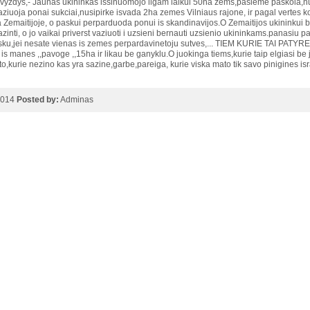
vyzdys,- Jaunas ukininkas issinuomojo ilgam laikui 50ha zems,pasieme paskola,nusip
aziuoja ponai sukciai,nusipirke isvada 2ha zemes Vilniaus rajone, ir pagal vertes k
 Zemaitijoje, o paskui perparduoda ponui is skandinavijos.O Zemaitijos ukininkui be
zinti, o jo vaikai priverst vaziuoti i uzsieni bernauti uzsienio ukininkams.panasiu pavy
isku,jei nesate vienas is zemes perpardavinetoju sutves,... TIEM KURIE TAI P
k is manes ,,pavoge ,,15ha ir likau be ganyklu.O juokinga tiems,kurie taip elgiasi b
to,kurie nezino kas yra sazine,garbe,pareiga, kurie viska mato tik savo pinigines i
2014
Posted by:
Adminas