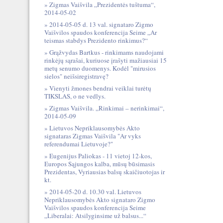
Zigmas Vaišvila „Prezidentės tuštuma“,
2014-05-02
2014-05-05 d. 13 val. signataro Zigmo
Vaišvilos spaudos konferencija Seime „Ar
teismas stabdys Prezidento rinkimus?“
Grąžvydas Bartkus - rinkimams naudojami
rinkėjų sąrašai, kuriuose įrašyti mažiausiai 15
metų senumo duomenys. Kodėl "mirusios
sielos" neišsiregistravę?
Vienyti žmones bendrai veiklai turėtų
TIKSLAS, o ne vedlys.
Zigmas Vaišvila. „Rinkimai – nerinkimai“,
2014-05-09
Lietuvos Nepriklausomybės Akto
signataras Zigmas Vaišvila "Ar vyks
referendumai Lietuvoje?"
Eugenijus Paliokas - 11 vietoj 12-kos,
Europos Sąjungos kalba, mūsų būsimasis
Prezidentas, Vyriausias balsų skaičiuotojas ir
kt.
2014-05-20 d. 10.30 val. Lietuvos
Nepriklausomybės Akto signataro Zigmo
Vaišvilos spaudos konferencija Seime
„Liberalai: Atsilyginsime už balsus...“