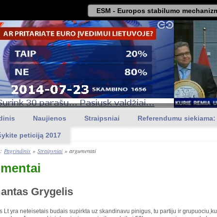
ESM - Europos stabilumo mechanizm
dinis
Naujienos
Straipsniai
Referendumu siekiama:
šykite peticiją 2017
a:
Pagrindinis
»
Straipsniai
»
argumentai
mentai
ntas Grygelis
s Lt yra neteisetais budais supirkta uz skandinavu pinigus, tu partiju ir grupuociu,k