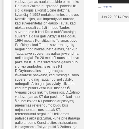
vadovaujamas naujai paskirto pirmininko
Dainiaus Žalimo nusprendė pakeisti iki
←
Return
šiol galiojusią konstitucinę doktriną ,
kylančią iš 1992 metais priimtos Lietuvos
Jun 22, 2014
Pos
Konstitucijos, kuri imperatyviai nurodo,
kad suverenitetas priklauso Tautai, kad
niekas negali varžyti ir riboti Tautos
suvereniteto ir kad Tauta aukščiausiąją
suverenią galią gali vykdyti ir tiesiogiai.
1994 metais Konstitucinis Teismas buvo
išaiškinęs, kad Tautos suverenių galių
negali riboti niekas, net Seimas, per kurį
Tauta savo suverenias galias įgyvendina
netiesiogiai. Po 20 metų ši nuostata buvo
pakeista ir Tautos suverenios galios nuo
šiol yra apribotos. Iš esmės KT
D.Grybauskaitės inauguracijos
išvakarėse paskelbė, kad tiesiogiai savo
suverenių galių Tauta nuo šiol vykdyti
nebegali . Arba gali jas vykdyti tik tada,
kad tam pritars Zenius ir Justinas iš
Vyriausiosios rinkimų komisijos. D.Žalimo
vadovaujamas KT dar paskelbė, kad nuo
šiol bet kokios KT pataisos ar įstatymų
priėmimas referendumo būdu bus
neįmanomas , nes, pasak KT,
referendumui negali būti teikiamos
pataisos arba įstatymai, kurie prieštarauja
galiojantiems Konstitucijos straipsniams
ir įstatymams. Tai yra puiki D.Žalimo ir jo