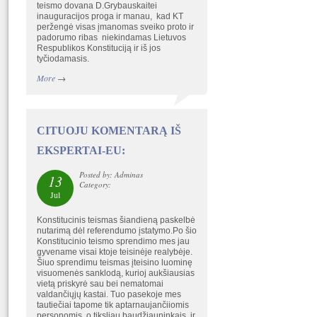
teismo dovana D.Grybauskaitei
inauguracijos proga ir manau, kad KT
peržengė visas įmanomas sveiko proto ir
padorumo ribas niekindamas Lietuvos
Respublikos Konstituciją ir iš jos
tyčiodamasis.
More
→
CITUOJU KOMENTARĄ IŠ
EKSPERTAI-EU:
Posted by: Adminas
13
Category:
Jul
Konstitucinis teismas šiandieną paskelbė
nutarimą dėl referendumo įstatymo.Po šio
Konstitucinio teismo sprendimo mes jau
gyvename visai ktoje teisinėje realybėje.
Šiuo sprendimu teismas įteisino luominę
visuomenės sanklodą, kurioj aukšiausias
vietą priskyrė sau bei nematomai
valdančiųjų kastai. Tuo pasekoje mes
tautiečiai tapome tik aptarnaujančiiomis
personomis, o tiksliau baudžiauninkais. ir