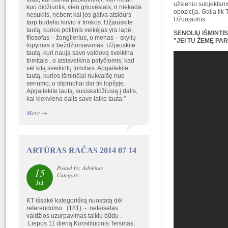
užsienio subjektams,
kuo didžiuotis, vien griuvėsiais, ir niekada
opozicija. Gaila tik
nesukils, nebent kai jos galva atsidurs
Užuojautos.
tarp budelio kirvio ir trinkos. Užjauskite
tautą, kurios politinis veikėjas yra lapė,
SENOLIŲ IŠMINTI
filosofas – žonglierius, o menas – skylių
"JEI TU ŽEMĘ PAR
lopymas ir beždžioniavimas. Užjauskite
tautą, kuri naują savo valdovą sveikina
trimitais , o atsisveikina patyčiomis, kad
vėl kitą sveikintų trimitais. Apgailėkite
tautą, kurios išminčiai nukvaišę nuo
senumo, o stipruoliai dar tik lopšyje.
Apgailėkite tautą, susiskaldžiusią į dalis,
kai kiekviena dalis save laiko tauta.”
More
→
ARTŪRAS RAČAS 2014 07 14
Posted by: Adminas
15
Category:
Jul
KT išsakė kategorišką nuostatą dėl
referendumo (181) - neteisėtas
valdžios uzurpavimas taikiu būdu .
Liepos 11 dieną Konstitucinis Teismas,