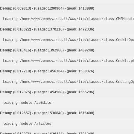
Debug: (0.009813) - (usage: 1290904) - (peak: 1413888)
Loading /home/www/zemesvardu.lt/www/lib/classes/class.CMSModul
Debug: (0.010022) - (usage: 1370216) - (peak: 1472336)
Loading /home/www/zemesvardu.lt/www/lib/classes/class.CmsNlsOp
Debug: (0.010416) - (usage: 1392960) - (peak: 1489248)
Loading /home/www/zemesvardu.lt/www/lib/classes/class.CmsNls.p
Debug: (0.012219) - (usage: 1456304) - (peak: 1538376)
Loading /home/www/zemesvardu.lt/www/lib/classes/class.CmsLangO
Debug: (0.012375) - (usage: 1454568) - (peak: 1555296)
loading module AceEditor
Debug: (0.012657) - (usage: 1536840) - (peak: 1616400)
loading module Articles