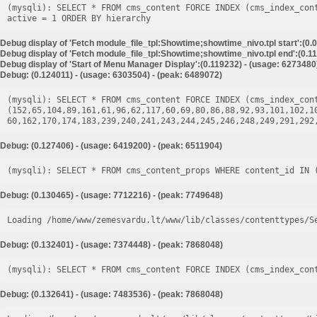
(mysqli): SELECT * FROM cms_content FORCE INDEX (cms_index_con
Debug display of 'Fetch module_file_tpl:Showtime;showtime_nivo.tpl start':(0.
Debug display of 'Fetch module_file_tpl:Showtime;showtime_nivo.tpl end':(0.11
Debug display of 'Start of Menu Manager Display':(0.119232) - (usage: 6273480
Debug: (0.124011) - (usage: 6303504) - (peak: 6489072)
(mysqli): SELECT * FROM cms_content FORCE INDEX (cms_index_cont
(152,65,104,89,161,61,96,62,117,60,69,80,86,88,92,93,101,102,1
Debug: (0.127406) - (usage: 6419200) - (peak: 6511904)
Debug: (0.130465) - (usage: 7712216) - (peak: 7749648)
Loading /home/www/zemesvardu.lt/www/lib/classes/contenttypes/S
Debug: (0.132401) - (usage: 7374448) - (peak: 7868048)
Debug: (0.132641) - (usage: 7483536) - (peak: 7868048)