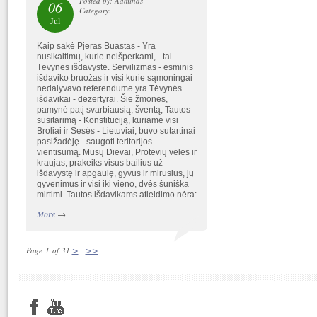
Posted by: Adminas
06
Category:
Jul
Kaip sakė Pjeras Buastas - Yra
nusikaltimų, kurie neišperkami, - tai
Tėvynės išdavystė. Servilizmas - esminis
išdaviko bruožas ir visi kurie sąmoningai
nedalyvavo referendume yra Tėvynės
išdavikai - dezertyrai. Šie žmonės,
pamynė patį svarbiausią, šventą, Tautos
susitarimą - Konstituciją, kuriame visi
Broliai ir Sesės - Lietuviai, buvo sutartinai
pasižadėję - saugoti teritorijos
vientisumą. Mūsų Dievai, Protėvių vėlės ir
kraujas, prakeiks visus bailius už
išdavystę ir apgaulę, gyvus ir mirusius, jų
gyvenimus ir visi iki vieno, dvės šuniška
mirtimi. Tautos išdavikams atleidimo nėra:
More
→
>
>>
Page 1 of 31