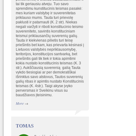
tai tik geriausiu atveju. Tuo savo
sprendimu kunstitucinis teismas pasakė:
mes kuriam valstybę ir suverenitetas
priklauso mums. Tauta turi prievolę
paklusti ir patarnauti (K. 2 str). Niekas
negali varžyti ir riboti konstitucinio teismo
suvereniteto, savintis konstituciniam
teismui priklausančių suverenių galių.
Tauta ir kiekvienas pilietis turi teisę
priešintis bet kam, kas prievarta kėsinasi į
Lietuvos valstybės nepriklausomybę,
teritorijos, konstitucijos santvarką, bet
priešintis gali tik tiek ir tokia apimtimi
kokia nustato konstitucinis teismas (K. 3
str.). Aukščiausią suverenią galią Tauta
vykdo tiesiogiai ar per demokratiškai
išrinktus savo atstovus, Tautos suverenių
galių ribas ir apimtis nustato Konstitucinis
teismas (K. 4str.). Taigi akyse įvyko
perversmas ir Sveikinu visus su
baudžiavos įteisinimu.
More
→
TOMAS