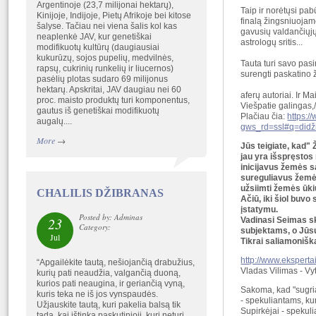
Argentinoje (23,7 milijonai hektarų),
Taip ir norėtųsi pabū
Kinijoje, Indijoje, Pietų Afrikoje bei kitose
finalą žingsniuojam
šalyse. Tačiau nei viena šalis kol kas
gavusių valdančiųjų.
neaplenkė JAV, kur genetiškai
astrologų sritis...
modifikuotų kultūrų (daugiausiai
kukurūzų, sojos pupelių, medvilnės,
Tauta turi savo pa
rapsų, cukrinių runkelių ir liucernos)
surengti paskatino
pasėlių plotas sudaro 69 milijonus
hektarų. Apskritai, JAV daugiau nei 60
aferų autoriai. Ir Ma
proc. maisto produktų turi komponentus,
Viešpatie galingas,
gautus iš genetiškai modifikuotų
Plačiau čia:
https:/
augalų....
gws_rd=ssl#q=didž
More
→
Jūs teigiate, kad
jau yra išspręstos
inicijavus žemės s
sureguliavus žemės 
užsiimti žemės ūki
CHALILIS DŽIBRANAS
Ačiū, iki šiol buvo
įstatymu.
Posted by: Adminas
23
Vadinasi Seimas sk
Category:
subjektams, o Jūsų
Jul
Tikrai saliamonišk
http://www.eksperta
“Apgailėkite tautą, nešiojančią drabužius,
Vladas Vilimas - Vy
kurių pati neaudžia, valgančią duoną,
kurios pati neaugina, ir geriančią vyną,
Sakoma, kad "sugria
kuris teka ne iš jos vynspaudės.
- spekuliantams, ku
Užjauskite tautą, kuri pakelia balsą tik
Supirkėjai - spekuli
tada, kai ištinka paskutinioji, kuri neturi