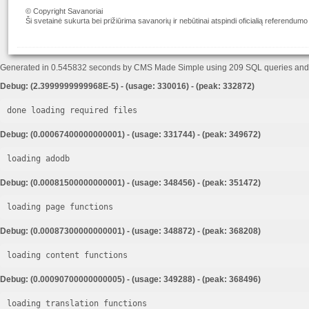
© Copyright Savanoriai
Ši svetainė sukurta bei prižiūrima savanorių ir nebūtinai atspindi oficialią referendumo
Generated in 0.545832 seconds by CMS Made Simple using 209 SQL queries an
Debug: (2.3999999999968E-5) - (usage: 330016) - (peak: 332872)
done loading required files
Debug: (0.00067400000000001) - (usage: 331744) - (peak: 349672)
loading adodb
Debug: (0.00081500000000001) - (usage: 348456) - (peak: 351472)
loading page functions
Debug: (0.00087300000000001) - (usage: 348872) - (peak: 368208)
loading content functions
Debug: (0.00090700000000005) - (usage: 349288) - (peak: 368496)
loading translation functions