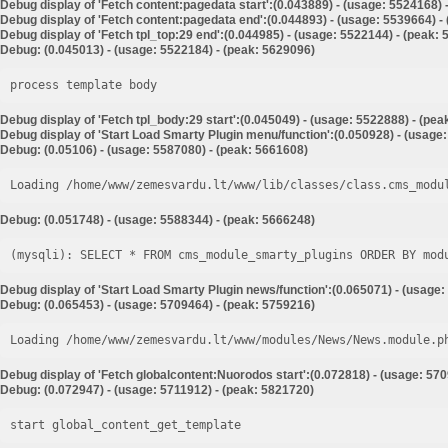
Debug display of 'Fetch content:pagedata start':(0.043889) - (usage: 5524168) 
Debug display of 'Fetch content:pagedata end':(0.044893) - (usage: 5539664) -
Debug display of 'Fetch tpl_top:29 end':(0.044985) - (usage: 5522144) - (peak:
Debug: (0.045013) - (usage: 5522184) - (peak: 5629096)
process template body
Debug display of 'Fetch tpl_body:29 start':(0.045049) - (usage: 5522888) - (pe
Debug display of 'Start Load Smarty Plugin menu/function':(0.050928) - (usage
Debug: (0.05106) - (usage: 5587080) - (peak: 5661608)
Loading /home/www/zemesvardu.lt/www/lib/classes/class.cms_modu
Debug: (0.051748) - (usage: 5588344) - (peak: 5666248)
Debug display of 'Start Load Smarty Plugin news/function':(0.065071) - (usage:
Debug: (0.065453) - (usage: 5709464) - (peak: 5759216)
Loading /home/www/zemesvardu.lt/www/modules/News/News.module.p
Debug display of 'Fetch globalcontent:Nuorodos start':(0.072818) - (usage: 57
Debug: (0.072947) - (usage: 5711912) - (peak: 5821720)
start global_content_get_template