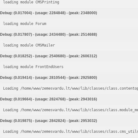
loading module CMSPrinting
Debug: (0.017004) - (usage: 2284848) - (peak: 2348000)
loading module Forum
Debug: (0.017807) - (usage: 2434480) - (peak: 2514688)
loading module CMSMailer
Debug: (0.018252) - (usage: 2540680) - (peak: 2606312)
loading module FrontEndUsers
Debug: (0.019414) - (usage: 2810544) - (peak: 2925800)
Loading /home/www/zemesvardu.lt/www/lib/classes/class.contento
Debug: (0.019664) - (usage: 2824768) - (peak: 2943016)
Loading /home/www/zemesvardu.lt/www/lib/classes/class.module_m
Debug: (0.019875) - (usage: 2842824) - (peak: 2953032)
Loading /home/www/zemesvardu.lt/www/lib/classes/class.cms_util