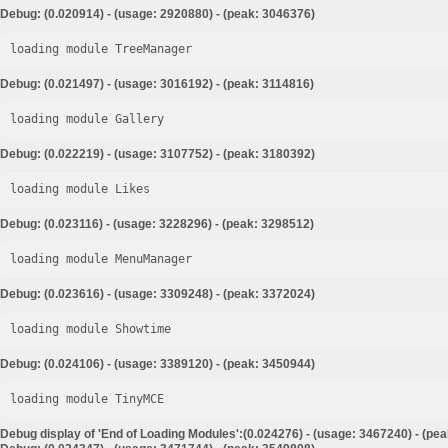
Debug: (0.020914) - (usage: 2920880) - (peak: 3046376)
loading module TreeManager
Debug: (0.021497) - (usage: 3016192) - (peak: 3114816)
loading module Gallery
Debug: (0.022219) - (usage: 3107752) - (peak: 3180392)
loading module Likes
Debug: (0.023116) - (usage: 3228296) - (peak: 3298512)
loading module MenuManager
Debug: (0.023616) - (usage: 3309248) - (peak: 3372024)
loading module Showtime
Debug: (0.024106) - (usage: 3389120) - (peak: 3450944)
loading module TinyMCE
Debug display of 'End of Loading Modules':(0.024276) - (usage: 3467240) - (pe