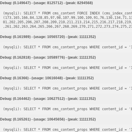
Debug: (0.149647) - (usage: 8125712) - (peak: 8294568)
(mysqli): SELECT * FROM cms_content FORCE INDEX (cms_index_cont
(173,165,166,84,128,85,97,98,107,99,100,109,91,76,130,134,71,1
01,202,205,206,207,208,209,210,211,213,214,215,216,217,218,219
Debug: (0.161989) - (usage: 10565720) - (peak: 11111352)
Debug: (0.162818) - (usage: 10589776) - (peak: 11111352)
Debug: (0.16366) - (usage: 10616048) - (peak: 11111352)
Debug: (0.164462) - (usage: 10627512) - (peak: 11111352)
Debug: (0.165261) - (usage: 10645656) - (peak: 11111352)