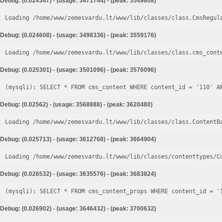
Debug: (0.024347) - (usage: 3471744) - (peak: 3549808)
Loading /home/www/zemesvardu.lt/www/lib/classes/class.CmsRegul
Debug: (0.024608) - (usage: 3498336) - (peak: 3559176)
Loading /home/www/zemesvardu.lt/www/lib/classes/class.cms_cont
Debug: (0.025301) - (usage: 3501096) - (peak: 3576096)
Debug: (0.02562) - (usage: 3568888) - (peak: 3620480)
Loading /home/www/zemesvardu.lt/www/lib/classes/class.ContentB
Debug: (0.025713) - (usage: 3612768) - (peak: 3664904)
Loading /home/www/zemesvardu.lt/www/lib/classes/contenttypes/C
Debug: (0.026532) - (usage: 3635576) - (peak: 3683824)
Debug: (0.026902) - (usage: 3646432) - (peak: 3700632)