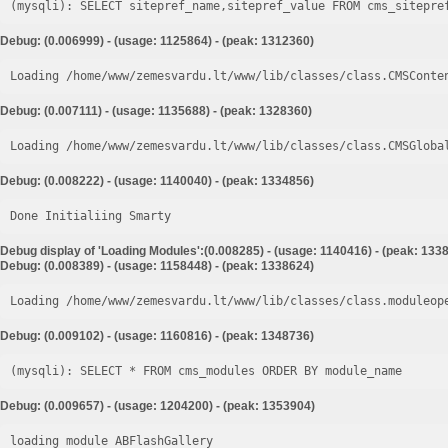
Debug: (0.006999) - (usage: 1125864) - (peak: 1312360)
Loading /home/www/zemesvardu.lt/www/lib/classes/class.CMSConte
Debug: (0.007111) - (usage: 1135688) - (peak: 1328360)
Loading /home/www/zemesvardu.lt/www/lib/classes/class.CMSGloba
Debug: (0.008222) - (usage: 1140040) - (peak: 1334856)
Done Initialiing Smarty
Debug display of 'Loading Modules':(0.008285) - (usage: 1140416) - (peak: 133
Debug: (0.008389) - (usage: 1158448) - (peak: 1338624)
Loading /home/www/zemesvardu.lt/www/lib/classes/class.moduleop
Debug: (0.009102) - (usage: 1160816) - (peak: 1348736)
Debug: (0.009657) - (usage: 1204200) - (peak: 1353904)
loading module ABFlashGallery