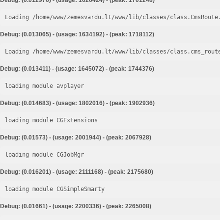
Debug: (0.012976) - (usage: 1626424) - (peak: 1701248)
Loading /home/www/zemesvardu.lt/www/lib/classes/class.CmsRoute
Debug: (0.013065) - (usage: 1634192) - (peak: 1718112)
Loading /home/www/zemesvardu.lt/www/lib/classes/class.cms_rout
Debug: (0.013411) - (usage: 1645072) - (peak: 1744376)
loading module avplayer
Debug: (0.014683) - (usage: 1802016) - (peak: 1902936)
loading module CGExtensions
Debug: (0.01573) - (usage: 2001944) - (peak: 2067928)
loading module CGJobMgr
Debug: (0.016201) - (usage: 2111168) - (peak: 2175680)
loading module CGSimpleSmarty
Debug: (0.01661) - (usage: 2200336) - (peak: 2265008)