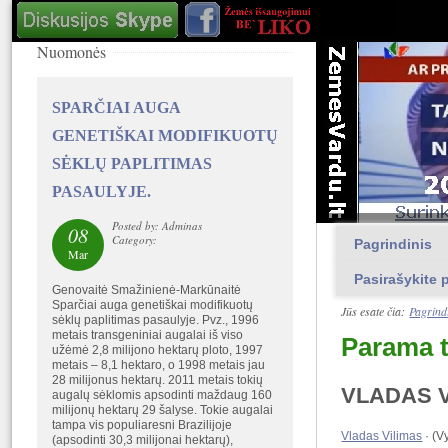
Nuomonės
SPARČIAI AUGA
GENETIŠKAI MODIFIKUOTŲ
SĖKLŲ PAPLITIMAS
PASAULYJE.
Posted by: Adminas
08
Category:
Pagrindinis
Mar
Pasirašykite p
Genovaitė Smažinienė-Markūnaitė
Sparčiai auga genetiškai modifikuotų
Jūs esate čia:
Pagrind
sėklų paplitimas pasaulyje. Pvz., 1996
metais transgeniniai augalai iš viso
Parama t
užėmė 2,8 milijono hektarų ploto, 1997
metais – 8,1 hektaro, o 1998 metais jau
28 milijonus hektarų. 2011 metais tokių
VLADAS V
augalų sėklomis apsodinti maždaug 160
milijonų hektarų 29 šalyse. Tokie augalai
tampa vis populiaresni Brazilijoje
Vladas Vilimas
· (V
(apsodinti 30,3 milijonai hektarų),