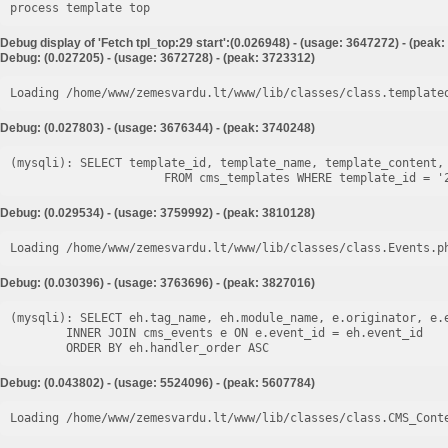
process template top
Debug display of 'Fetch tpl_top:29 start':(0.026948) - (usage: 3647272) - (peak
Debug: (0.027205) - (usage: 3672728) - (peak: 3723312)
Loading /home/www/zemesvardu.lt/www/lib/classes/class.template
Debug: (0.027803) - (usage: 3676344) - (peak: 3740248)
(mysqli): SELECT template_id, template_name, template_content, 
Debug: (0.029534) - (usage: 3759992) - (peak: 3810128)
Loading /home/www/zemesvardu.lt/www/lib/classes/class.Events.p
Debug: (0.030396) - (usage: 3763696) - (peak: 3827016)
(mysqli): SELECT eh.tag_name, eh.module_name, e.originator, e.e
        INNER JOIN cms_events e ON e.event_id = eh.event_id

Debug: (0.043802) - (usage: 5524096) - (peak: 5607784)
Loading /home/www/zemesvardu.lt/www/lib/classes/class.CMS_Cont