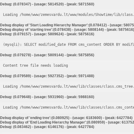
Debug: (0.078347) - (usage: 5814520) - (peak: 5871560)
Loading /home/www/zemesvardu.lt/www/modules/Showtime/lib/class
Debug display of 'Start Loading Hierarchy Manager':(0.078412) - (usage: 58075
Debug display of 'starting tree':(0.078438) - (usage: 5808144) - (peak: 5875616
Debug: (0.079157) - (usage: 5809624) - (peak: 5875616)
Debug: (0.079278) - (usage: 5809144) - (peak: 5875856)
Content tree file needs loading
Debug: (0.079589) - (usage: 5927352) - (peak: 5971488)
Loading /home/www/zemesvardu.lt/www/lib/classes/class.cms_tree
Debug: (0.079648) - (usage: 5931960) - (peak: 5988160)
Loading /home/www/zemesvardu.lt/www/lib/classes/class.cms_cont
Debug display of 'ending tree':(0.080925) - (usage: 6183600) - (peak: 6427784)
Debug display of 'End Loading Hierarchy Manager':(0.080959) - (usage: 613752
Debug: (0.083462) - (usage: 6146176) - (peak: 6427784)