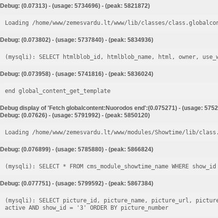
Debug: (0.07313) - (usage: 5734696) - (peak: 5821872)
Loading /home/www/zemesvardu.lt/www/lib/classes/class.globalco
Debug: (0.073802) - (usage: 5737840) - (peak: 5834936)
Debug: (0.073958) - (usage: 5741816) - (peak: 5836024)
end global_content_get_template
Debug display of 'Fetch globalcontent:Nuorodos end':(0.075271) - (usage: 5752
Debug: (0.07626) - (usage: 5791992) - (peak: 5850120)
Loading /home/www/zemesvardu.lt/www/modules/Showtime/lib/class
Debug: (0.076899) - (usage: 5785880) - (peak: 5866824)
Debug: (0.077751) - (usage: 5799592) - (peak: 5867384)
(mysqli): SELECT picture_id, picture_name, picture_url, pictur