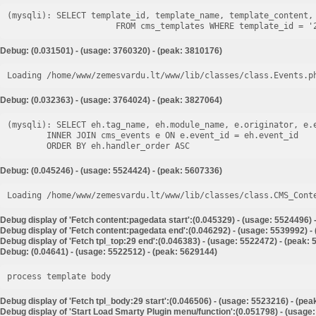
(mysqli): SELECT template_id, template_name, template_content, 
Debug: (0.031501) - (usage: 3760320) - (peak: 3810176)
Loading /home/www/zemesvardu.lt/www/lib/classes/class.Events.p
Debug: (0.032363) - (usage: 3764024) - (peak: 3827064)
(mysqli): SELECT eh.tag_name, eh.module_name, e.originator, e.e
        INNER JOIN cms_events e ON e.event_id = eh.event_id

Debug: (0.045246) - (usage: 5524424) - (peak: 5607336)
Loading /home/www/zemesvardu.lt/www/lib/classes/class.CMS_Cont
Debug display of 'Fetch content:pagedata start':(0.045329) - (usage: 5524496) 
Debug display of 'Fetch content:pagedata end':(0.046292) - (usage: 5539992) -
Debug display of 'Fetch tpl_top:29 end':(0.046383) - (usage: 5522472) - (peak:
Debug: (0.04641) - (usage: 5522512) - (peak: 5629144)
process template body
Debug display of 'Fetch tpl_body:29 start':(0.046506) - (usage: 5523216) - (pe
Debug display of 'Start Load Smarty Plugin menu/function':(0.051798) - (usage