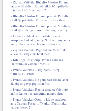
Zigmas Vaišvila. Birželio 3-iosios Forumo
prasmė. III dalis – Kodėl reikia būti piliečiais
ir telktis? 2015 m. liepos 2 d.
Birželio 3-iosios Forumo prasmė. IV dalis –
Graikija patvirtino Birželio 3-iosios tiesas
Birželio 3-iosios Forumo prasmė. V dalis –
Graikija atidengė Europos Sąjungos veidą
Lietuvą valdantys populistai seniai
nusipelnė Lukiškių narų. Nes Lietuvoje nėra
mirties bausmės už Tėvynės išdavystę
Zigmas Vaišvila. Pagerbdami Medininkų
aukas atsisakykime bent melo
Kita Jogailos istorija. Pranas Valickas
(Tautininkai vardan tiesos...)
Pranas Valickas. „Originalas“ tikrų
tikriausia klastotė
Pranas Valickas. Ko gero pasaulis nelabai
džiaugsis gavęs pigios naftos.
Pranas Valickas. Rusija griauna Volstryto
naftos kainų nustatinėjimo monopoliją
Pranas Valickas Gaublio klube pasakoja
apie Naująją Pasaulio Tvarką. (Tautininkai
vardan tiesos 2)