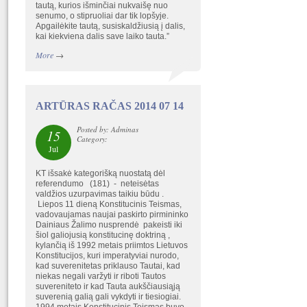
tautą, kurios išminčiai nukvaišę nuo
senumo, o stipruoliai dar tik lopšyje.
Apgailėkite tautą, susiskaldžiusią į dalis,
kai kiekviena dalis save laiko tauta.”
More
→
ARTŪRAS RAČAS 2014 07 14
Posted by: Adminas
15
Category:
Jul
KT išsakė kategorišką nuostatą dėl
referendumo (181) - neteisėtas
valdžios uzurpavimas taikiu būdu .
Liepos 11 dieną Konstitucinis Teismas,
vadovaujamas naujai paskirto pirmininko
Dainiaus Žalimo nusprendė pakeisti iki
šiol galiojusią konstitucinę doktriną ,
kylančią iš 1992 metais priimtos Lietuvos
Konstitucijos, kuri imperatyviai nurodo,
kad suverenitetas priklauso Tautai, kad
niekas negali varžyti ir riboti Tautos
suvereniteto ir kad Tauta aukščiausiąją
suverenią galią gali vykdyti ir tiesiogiai.