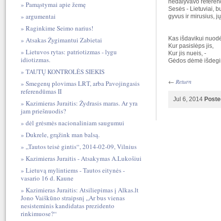
nedalyvavo referend
Pamąstymai apie žemę
Sesės - Lietuviai, b
argumentai
gyvus ir mirusius, j
Raginkime Seimo narius!
Kas išdavikui nuodė
Atsakas Žygimantui Zabietai
Kur pasislėps jis,
Lietuvos rytas: patriotizmas - lygu
Kur jis nueis, -
idiotizmas.
Gėdos dėmė išdegint
TAUTŲ KONTROLĖS SIEKIS
←
Return
Smegenų plovimas LRT, arba Pavojingasis
referendūmas II
Jul 6, 2014
Poste
Kazimieras Juraitis: Žydrasis maras. Ar yra
jam priešnuodis?
dėl grėsmės nacionaliniam saugumui
Dukrele, grąžink man balsą.
„Tautos teisė gintis“, 2014-02-09, Vilnius
Kazimieras Juraitis - Atsakymas A.Lukošiui
Lietuvą mylintiems - Tautos eitynės -
vasario 16 d. Kaune
Kazimieras Juraitis: Atsiliepimas į Alkas.lt
Jono Vaiškūno straipsnį „Ar bus vienas
nesisteminis kandidatas prezidento
rinkimuose?“