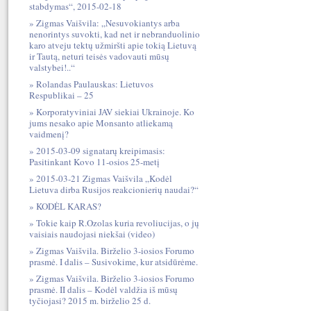
stabdymas“, 2015-02-18
Zigmas Vaišvila: „Nesuvokiantys arba
nenorintys suvokti, kad net ir nebranduolinio
karo atveju tektų užmiršti apie tokią Lietuvą
ir Tautą, neturi teisės vadovauti mūsų
valstybei!..“
Rolandas Paulauskas: Lietuvos
Respublikai – 25
Korporatyviniai JAV siekiai Ukrainoje. Ko
jums nesako apie Monsanto atliekamą
vaidmenį?
2015-03-09 signatarų kreipimasis:
Pasitinkant Kovo 11-osios 25-metį
2015-03-21 Zigmas Vaišvila „Kodėl
Lietuva dirba Rusijos reakcionierių naudai?“
KODĖL KARAS?
Tokie kaip R.Ozolas kuria revoliucijas, o jų
vaisiais naudojasi niekšai (video)
Zigmas Vaišvila. Birželio 3-iosios Forumo
prasmė. I dalis – Susivokime, kur atsidūrėme.
Zigmas Vaišvila. Birželio 3-iosios Forumo
prasmė. II dalis – Kodėl valdžia iš mūsų
tyčiojasi? 2015 m. birželio 25 d.