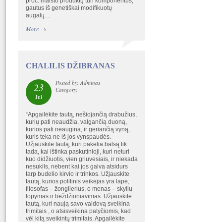
proc. maisto produktų turi komponentus,
gautus iš genetiškai modifikuotų
augalų....
More
→
CHALILIS DŽIBRANAS
Posted by: Adminas
23
Category:
Jul
“Apgailėkite tautą, nešiojančią drabužius,
kurių pati neaudžia, valgančią duoną,
kurios pati neaugina, ir geriančią vyną,
kuris teka ne iš jos vynspaudės.
Užjauskite tautą, kuri pakelia balsą tik
tada, kai ištinka paskutinioji, kuri neturi
kuo didžiuotis, vien griuvėsiais, ir niekada
nesukils, nebent kai jos galva atsidurs
tarp budelio kirvio ir trinkos. Užjauskite
tautą, kurios politinis veikėjas yra lapė,
filosofas – žonglierius, o menas – skylių
lopymas ir beždžioniavimas. Užjauskite
tautą, kuri naują savo valdovą sveikina
trimitais , o atsisveikina patyčiomis, kad
vėl kitą sveikintų trimitais. Apgailėkite