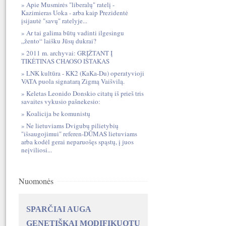
Apie Musmirės "liberalų" ratelį -
Kazimieras Uoka - arba kaip Prezidentė
įsijautė "savų" ratelyje...
Ar tai galima būtų vadinti ilgesingu
„žento“ laišku Jūsų dukrai?
2011 m. archyvai: GRĮŽTANT Į
TIKĖTINAS CHAOSO IŠTAKAS
LNK kultūra - KK2 (KaKa-Du) operatyvioji
VATA puola signatarą Zigmą Vaišvilą.
Keletas Leonido Donskio citatų iš prieš tris
savaites vykusio pašnekesio:
Koalicija be komunistų
Ne lietuviams Dvigubų pilietybių
"išsaugojimui" referen-DŪMAS lietuviams
arba kodėl gerai neparuošęs spąstų, į juos
neįviliosi...
Nuomonės
SPARČIAI AUGA
GENETIŠKAI MODIFIKUOTŲ