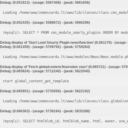
Debug: (0.051913) - (usage: 5587408) - (peak: 5661656)
Loading /home/www/zemesvardu.lt/www/lib/classes/class.cms_modu
Debug: (0.052435) - (usage: 5588672) - (peak: 5666296)
Debug display of 'Start Load Smarty Plugin news/function':(0.061176) - (usage:
Debug: (0.061459) - (usage: 5709792) - (peak: 5759264)
Loading /home/www/zemesvardu.lt/www/modules/News/News.module.p
Debug display of 'Fetch globalcontent:Nuorodos start':(0.065721) - (usage: 57
Debug: (0.065824) - (usage: 5712240) - (peak: 5822040)
start global_content_get_template
Debug: (0.065951) - (usage: 5735056) - (peak: 5822192)
Loading /home/www/zemesvardu.lt/www/lib/classes/class.globalco
Debug: (0.066363) - (usage: 5738184) - (peak: 5835288)