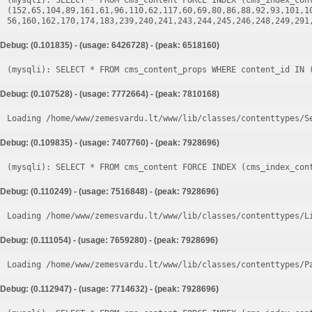
(mysqli): SELECT * FROM cms_content FORCE INDEX (cms_index_cont
(152,65,104,89,161,61,96,110,62,117,60,69,80,86,88,92,93,101,1
Debug: (0.101835) - (usage: 6426728) - (peak: 6518160)
Debug: (0.107528) - (usage: 7772664) - (peak: 7810168)
Loading /home/www/zemesvardu.lt/www/lib/classes/contenttypes/S
Debug: (0.109835) - (usage: 7407760) - (peak: 7928696)
Debug: (0.110249) - (usage: 7516848) - (peak: 7928696)
Loading /home/www/zemesvardu.lt/www/lib/classes/contenttypes/L
Debug: (0.111054) - (usage: 7659280) - (peak: 7928696)
Loading /home/www/zemesvardu.lt/www/lib/classes/contenttypes/P
Debug: (0.112947) - (usage: 7714632) - (peak: 7928696)