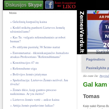
Meniu
Geležinių kurpaičių kaina
Kodėl reikėtų parduoti Lietuvos žemelę
užsieniečiams?
Kas Tu: vulgari​s referendum​inis ar robot
human?
Po siūlymu pasirašę 38 Seimo nariai
Euromutantai - ūkininkaujančio žurnalisto
atsakas Profesoriaus "Referendūmams"
Pagrindinis
Konstitucijos 47 str.
Pasirašykite p
Referendumo eiga
Bolivijos žemės įstatymas
Jūs esate čia:
Pagrind
Spekuliacija: Lietuvos Žemės neišveš. Jau
Gal kam
išveža!
Žemės ūkio, kaip gamtos proceso
naikinimas. Ar yra išeitis?
Tomas
Lietuvos žemės vertė – aukso kaina
Artėja žemės pardavimo laikas?
Kaip sakė Pjeras Bu