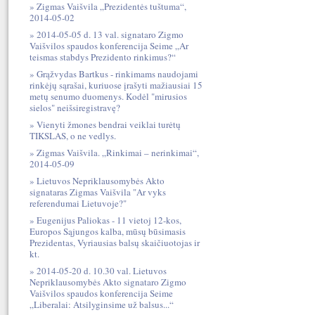
Zigmas Vaišvila „Prezidentės tuštuma“,
2014-05-02
2014-05-05 d. 13 val. signataro Zigmo
Vaišvilos spaudos konferencija Seime „Ar
teismas stabdys Prezidento rinkimus?“
Grąžvydas Bartkus - rinkimams naudojami
rinkėjų sąrašai, kuriuose įrašyti mažiausiai 15
metų senumo duomenys. Kodėl "mirusios
sielos" neišsiregistravę?
Vienyti žmones bendrai veiklai turėtų
TIKSLAS, o ne vedlys.
Zigmas Vaišvila. „Rinkimai – nerinkimai“,
2014-05-09
Lietuvos Nepriklausomybės Akto
signataras Zigmas Vaišvila "Ar vyks
referendumai Lietuvoje?"
Eugenijus Paliokas - 11 vietoj 12-kos,
Europos Sąjungos kalba, mūsų būsimasis
Prezidentas, Vyriausias balsų skaičiuotojas ir
kt.
2014-05-20 d. 10.30 val. Lietuvos
Nepriklausomybės Akto signataro Zigmo
Vaišvilos spaudos konferencija Seime
„Liberalai: Atsilyginsime už balsus...“