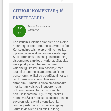
CITUOJU KOMENTARĄ IŠ
EKSPERTAI-EU:
Posted by: Adminas
13
Category:
Jul
Konstitucinis teismas šiandieną paskelbė
nutarimą dėl referendumo įstatymo.Po šio
Konstitucinio teismo sprendimo mes jau
gyvename visai ktoje teisinėje realybėje.
Šiuo sprendimu teismas įteisino luominę
visuomenės sanklodą, kurioj aukšiausias
vietą priskyrė sau bei nematomai
valdančiųjų kastai. Tuo pasekoje mes
tautiečiai tapome tik aptarnaujančiiomis
personomis, o tiksliau baudžiauninkais. ir
tai tik geriausiu atveju. Tuo savo
sprendimu kunstitucinis teismas pasakė:
mes kuriam valstybę ir suverenitetas
priklauso mums. Tauta turi prievolę
paklusti ir patarnauti (K. 2 str). Niekas
negali varžyti ir riboti konstitucinio teismo
suvereniteto, savintis konstituciniam
teismui priklausančių suverenių galių.
Tauta ir kiekvienas pilietis turi teisę