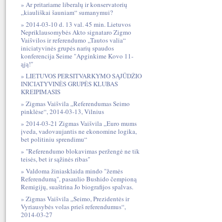
Ar pritariame liberalų ir konservatorių
„kiauliškai šauniam“ sumanymui?
2014-03-10 d. 13 val. 45 min. Lietuvos
Nepriklausomybės Akto signataro Zigmo
Vaišvilos ir referendumo „Tautos valia“
iniciatyvinės grupės narių spaudos
konferencija Seime "Apginkime Kovo 11-
ąją!"
LIETUVOS PERSITVARKYMO SĄJŪDŽIO
INICIATYVINĖS GRUPĖS KLUBAS
KREIPIMASIS
Zigmas Vaišvila „Referendumas Seimo
pinklėse“, 2014-03-13, Vilnius
2014-03-21 Zigmas Vaišvila „Euro mums
įveda, vadovaujantis ne ekonomine logika,
bet politiniu sprendimu“
"Referendumo blokavimas peržengė ne tik
teisės, bet ir sąžinės ribas"
Valdoma žiniasklaida mindo "žemės
Referendumą", pasaulio Bushido čempioną
Remigijų, suaštrina Jo biografijos spalvas.
Zigmas Vaišvila „Seimo, Prezidentės ir
Vyriausybės volas prieš referendumus“,
2014-03-27