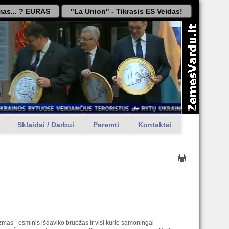
as... ? EURAS
"La Union" - Tikrasis ES Veidas!
Sklaidai / Darbui
Paremti
Kontaktai
izmas - esminis išdaviko bruožas ir visi kurie sąmoningai