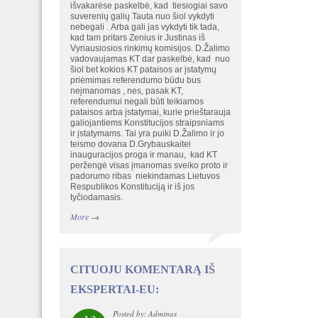
išvakarėse paskelbė, kad tiesiogiai savo
suverenių galių Tauta nuo šiol vykdyti
nebegali . Arba gali jas vykdyti tik tada,
kad tam pritars Zenius ir Justinas iš
Vyriausiosios rinkimų komisijos. D.Žalimo
vadovaujamas KT dar paskelbė, kad nuo
šiol bet kokios KT pataisos ar įstatymų
priėmimas referendumo būdu bus
neįmanomas , nes, pasak KT,
referendumui negali būti teikiamos
pataisos arba įstatymai, kurie prieštarauja
galiojantiems Konstitucijos straipsniams
ir įstatymams. Tai yra puiki D.Žalimo ir jo
teismo dovana D.Grybauskaitei
inauguracijos proga ir manau, kad KT
peržengė visas įmanomas sveiko proto ir
padorumo ribas niekindamas Lietuvos
Respublikos Konstituciją ir iš jos
tyčiodamasis.
More
→
CITUOJU KOMENTARĄ IŠ
EKSPERTAI-EU:
Posted by: Adminas