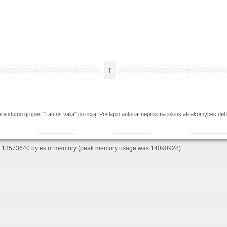
↑
eferendumo grupės "Tautos valia" poziciją. Puslapio autoriai neprisiima jokios atsakomybės dėl k
d 13573640 bytes of memory (peak memory usage was 14090928)