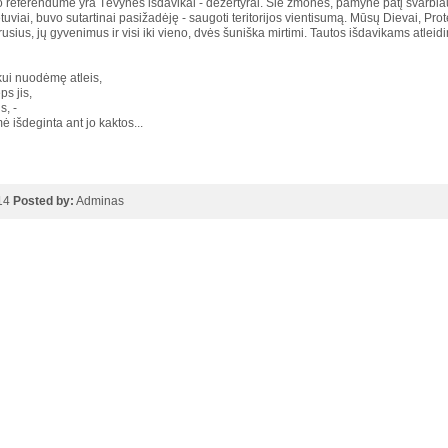
referendume yra Tėvynės išdavikai - dezertyrai. Šie žmonės, pamynė patį svarbiausią
tuviai, buvo sutartinai pasižadėję - saugoti teritorijos vientisumą. Mūsų Dievai, Prot
rusius, jų gyvenimus ir visi iki vieno, dvės šuniška mirtimi. Tautos išdavikams atleid
kui nuodėmę atleis,
ps jis,
s, -
 išdeginta ant jo kaktos...
014
Posted by:
Adminas