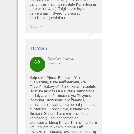
išrinktus savo atstovus, Tautos suverenių
galių ribas ir apimtis nustato Konstitucinis
teismas (K. 4str.). Taigi akyse įvyko
perversmas ir Sveikinu visus su
baudžiavos įteisinimu.
More
→
TOMAS
Posted by: Adminas
06
Category:
Jul
Kaip sakė Pjeras Buastas - Yra
nusikaltimų, kurie neišperkami, - tai
Tėvynės išdavystė. Servilizmas - esminis
išdaviko bruožas ir visi kurie sąmoningai
nedalyvavo referendume yra Tėvynės
išdavikai - dezertyrai. Šie žmonės,
pamynė patį svarbiausią, šventą, Tautos
susitarimą - Konstituciją, kuriame visi
Broliai ir Sesės - Lietuviai, buvo sutartinai
pasižadėję - saugoti teritorijos
vientisumą. Mūsų Dievai, Protėvių vėlės ir
kraujas, prakeiks visus bailius už
išdavystę ir apgaulę, gyvus ir mirusius, jų