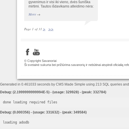
gyvenimus ir visi iki vieno, dvės šuniška
mirtimi. Tautos išdavikams atleidimo nėra:
More
→
>
>>
Page 1 of 31
© Copyright Savanoriai
Ši svetainė sukurta bei prižiūrima savanorių ir nebūtinai atspindi oficialią r
Generated in 0.461033 seconds by CMS Made Simple using 213 SQL queries an
Debug: (2.1999999999994E-5) - (usage: 329928) - (peak: 332784)
done loading required files
Debug: (0.000356) - (usage: 331632) - (peak: 349584)
loading adodb