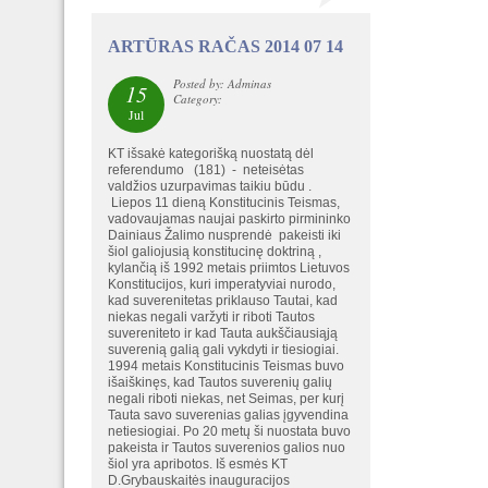
ARTŪRAS RAČAS 2014 07 14
Posted by: Adminas
15
Category:
Jul
KT išsakė kategorišką nuostatą dėl
referendumo (181) - neteisėtas
valdžios uzurpavimas taikiu būdu .
Liepos 11 dieną Konstitucinis Teismas,
vadovaujamas naujai paskirto pirmininko
Dainiaus Žalimo nusprendė pakeisti iki
šiol galiojusią konstitucinę doktriną ,
kylančią iš 1992 metais priimtos Lietuvos
Konstitucijos, kuri imperatyviai nurodo,
kad suverenitetas priklauso Tautai, kad
niekas negali varžyti ir riboti Tautos
suvereniteto ir kad Tauta aukščiausiąją
suverenią galią gali vykdyti ir tiesiogiai.
1994 metais Konstitucinis Teismas buvo
išaiškinęs, kad Tautos suverenių galių
negali riboti niekas, net Seimas, per kurį
Tauta savo suverenias galias įgyvendina
netiesiogiai. Po 20 metų ši nuostata buvo
pakeista ir Tautos suverenios galios nuo
šiol yra apribotos. Iš esmės KT
D.Grybauskaitės inauguracijos