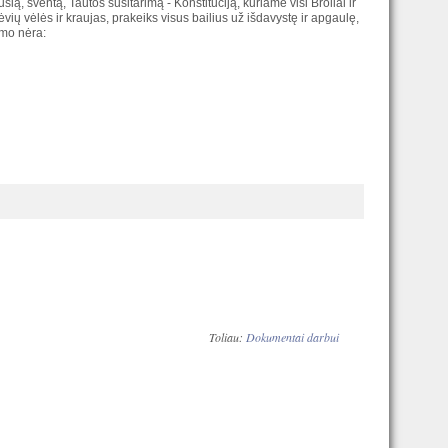
, šventą, Tautos susitarimą - Konstituciją, kuriame visi Broliai ir
ėvių vėlės ir kraujas, prakeiks visus bailius už išdavystę ir apgaulę,
imo nėra:
Toliau:
Dokumentai darbui