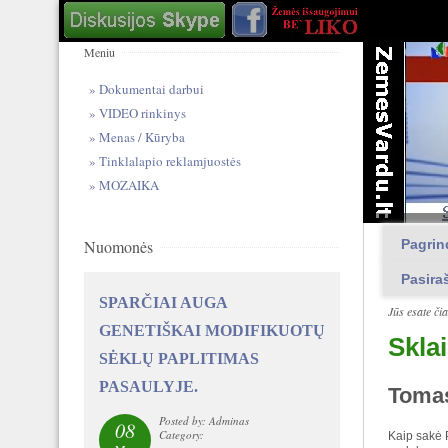
Meniu
Dokumentai darbui
VIDEO rinkinys
Menas / Kūryba
Tinklalapio reklamjuostės
MOZAIKA
Nuomonės
Pagrin
Pasira
SPARČIAI AUGA
Jūs esate či
GENETIŠKAI MODIFIKUOTŲ
Sklai
SĖKLŲ PAPLITIMAS
PASAULYJE.
Toma
Posted by: Adminas
08
Category:
Kaip sakė P