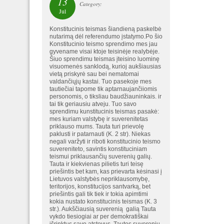
13
Category:
Jul
Konstitucinis teismas šiandieną paskelbė
nutarimą dėl referendumo įstatymo.Po šio
Konstitucinio teismo sprendimo mes jau
gyvename visai ktoje teisinėje realybėje.
Šiuo sprendimu teismas įteisino luominę
visuomenės sanklodą, kurioj aukšiausias
vietą priskyrė sau bei nematomai
valdančiųjų kastai. Tuo pasekoje mes
tautiečiai tapome tik aptarnaujančiiomis
personomis, o tiksliau baudžiauninkais. ir
tai tik geriausiu atveju. Tuo savo
sprendimu kunstitucinis teismas pasakė:
mes kuriam valstybę ir suverenitetas
priklauso mums. Tauta turi prievolę
paklusti ir patarnauti (K. 2 str). Niekas
negali varžyti ir riboti konstitucinio teismo
suvereniteto, savintis konstituciniam
teismui priklausančių suverenių galių.
Tauta ir kiekvienas pilietis turi teisę
priešintis bet kam, kas prievarta kėsinasi į
Lietuvos valstybės nepriklausomybę,
teritorijos, konstitucijos santvarką, bet
priešintis gali tik tiek ir tokia apimtimi
kokia nustato konstitucinis teismas (K. 3
str.). Aukščiausią suverenią galią Tauta
vykdo tiesiogiai ar per demokratiškai