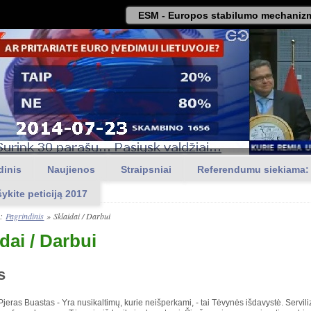
ESM - Europos stabilumo mechanizm
dinis
Naujienos
Straipsniai
Referendumu siekiama:
šykite peticiją 2017
a:
Pagrindinis
»
Sklaidai / Darbui
dai / Darbui
s
jeras Buastas - Yra nusikaltimų, kurie neišperkami, - tai Tėvynės išdavystė. Servil