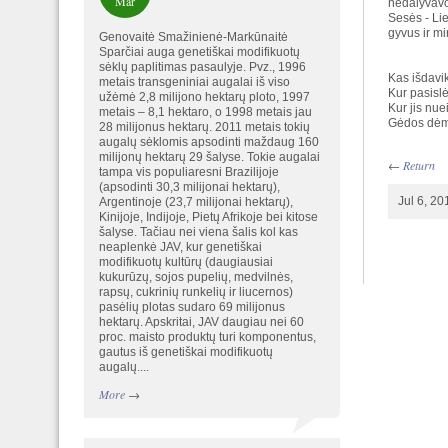
Mar
nedalyvavo 
Sesės - Lie
gyvus ir mi
Genovaitė Smažinienė-Markūnaitė
Sparčiai auga genetiškai modifikuotų
sėklų paplitimas pasaulyje. Pvz., 1996
Kas išdavi
metais transgeniniai augalai iš viso
Kur pasislė
užėmė 2,8 milijono hektarų ploto, 1997
Kur jis nuei
metais – 8,1 hektaro, o 1998 metais jau
Gėdos dėmė
28 milijonus hektarų. 2011 metais tokių
augalų sėklomis apsodinti maždaug 160
milijonų hektarų 29 šalyse. Tokie augalai
←
Return
tampa vis populiaresni Brazilijoje
(apsodinti 30,3 milijonai hektarų),
Jul 6, 2
Argentinoje (23,7 milijonai hektarų),
Kinijoje, Indijoje, Pietų Afrikoje bei kitose
šalyse. Tačiau nei viena šalis kol kas
neaplenkė JAV, kur genetiškai
modifikuotų kultūrų (daugiausiai
kukurūzų, sojos pupelių, medvilnės,
rapsų, cukrinių runkelių ir liucernos)
pasėlių plotas sudaro 69 milijonus
hektarų. Apskritai, JAV daugiau nei 60
proc. maisto produktų turi komponentus,
gautus iš genetiškai modifikuotų
augalų....
More
→