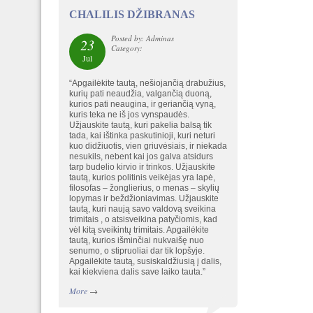
CHALILIS DŽIBRANAS
Posted by: Adminas
23
Category:
Jul
“Apgailėkite tautą, nešiojančią drabužius,
kurių pati neaudžia, valgančią duoną,
kurios pati neaugina, ir geriančią vyną,
kuris teka ne iš jos vynspaudės.
Užjauskite tautą, kuri pakelia balsą tik
tada, kai ištinka paskutinioji, kuri neturi
kuo didžiuotis, vien griuvėsiais, ir niekada
nesukils, nebent kai jos galva atsidurs
tarp budelio kirvio ir trinkos. Užjauskite
tautą, kurios politinis veikėjas yra lapė,
filosofas – žonglierius, o menas – skylių
lopymas ir beždžioniavimas. Užjauskite
tautą, kuri naują savo valdovą sveikina
trimitais , o atsisveikina patyčiomis, kad
vėl kitą sveikintų trimitais. Apgailėkite
tautą, kurios išminčiai nukvaišę nuo
senumo, o stipruoliai dar tik lopšyje.
Apgailėkite tautą, susiskaldžiusią į dalis,
kai kiekviena dalis save laiko tauta.”
More
→