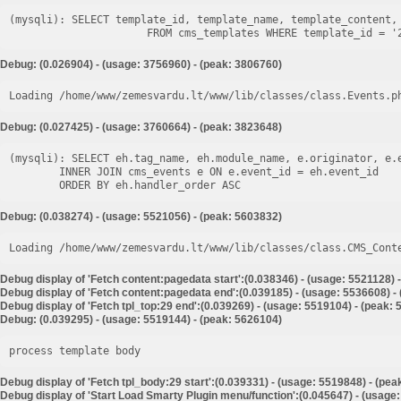
(mysqli): SELECT template_id, template_name, template_content, 
Debug: (0.026904) - (usage: 3756960) - (peak: 3806760)
Loading /home/www/zemesvardu.lt/www/lib/classes/class.Events.p
Debug: (0.027425) - (usage: 3760664) - (peak: 3823648)
(mysqli): SELECT eh.tag_name, eh.module_name, e.originator, e.e
        INNER JOIN cms_events e ON e.event_id = eh.event_id

Debug: (0.038274) - (usage: 5521056) - (peak: 5603832)
Loading /home/www/zemesvardu.lt/www/lib/classes/class.CMS_Cont
Debug display of 'Fetch content:pagedata start':(0.038346) - (usage: 5521128) 
Debug display of 'Fetch content:pagedata end':(0.039185) - (usage: 5536608) -
Debug display of 'Fetch tpl_top:29 end':(0.039269) - (usage: 5519104) - (peak:
Debug: (0.039295) - (usage: 5519144) - (peak: 5626104)
process template body
Debug display of 'Fetch tpl_body:29 start':(0.039331) - (usage: 5519848) - (pe
Debug display of 'Start Load Smarty Plugin menu/function':(0.045647) - (usage