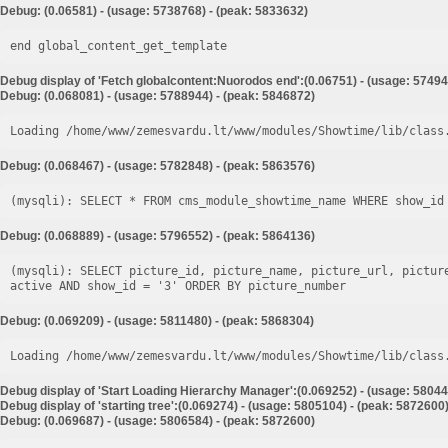
Debug: (0.06581) - (usage: 5738768) - (peak: 5833632)
end global_content_get_template
Debug display of 'Fetch globalcontent:Nuorodos end':(0.06751) - (usage: 57494
Debug: (0.068081) - (usage: 5788944) - (peak: 5846872)
Loading /home/www/zemesvardu.lt/www/modules/Showtime/lib/class
Debug: (0.068467) - (usage: 5782848) - (peak: 5863576)
Debug: (0.068889) - (usage: 5796552) - (peak: 5864136)
(mysqli): SELECT picture_id, picture_name, picture_url, pictur
Debug: (0.069209) - (usage: 5811480) - (peak: 5868304)
Loading /home/www/zemesvardu.lt/www/modules/Showtime/lib/class
Debug display of 'Start Loading Hierarchy Manager':(0.069252) - (usage: 58044
Debug display of 'starting tree':(0.069274) - (usage: 5805104) - (peak: 5872600
Debug: (0.069687) - (usage: 5806584) - (peak: 5872600)