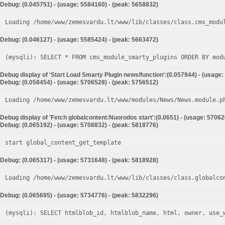
Debug: (0.045751) - (usage: 5584160) - (peak: 5658832)
Loading /home/www/zemesvardu.lt/www/lib/classes/class.cms_modu
Debug: (0.046127) - (usage: 5585424) - (peak: 5663472)
Debug display of 'Start Load Smarty Plugin news/function':(0.057944) - (usage:
Debug: (0.058454) - (usage: 5706528) - (peak: 5756512)
Loading /home/www/zemesvardu.lt/www/modules/News/News.module.p
Debug display of 'Fetch globalcontent:Nuorodos start':(0.0651) - (usage: 57062
Debug: (0.065192) - (usage: 5708832) - (peak: 5818776)
start global_content_get_template
Debug: (0.065317) - (usage: 5731648) - (peak: 5818928)
Loading /home/www/zemesvardu.lt/www/lib/classes/class.globalco
Debug: (0.065695) - (usage: 5734776) - (peak: 5832296)