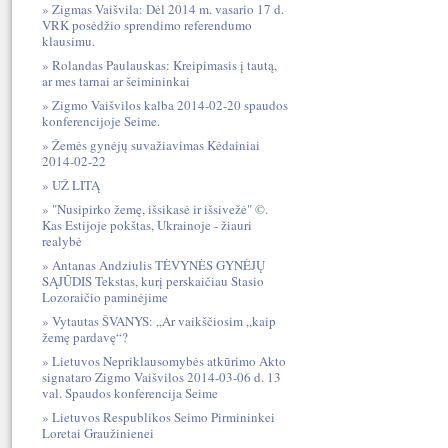
Zigmas Vaišvila: Dėl 2014 m. vasario 17 d.
VRK posėdžio sprendimo referendumo
klausimu.
Rolandas Paulauskas: Kreipimasis į tautą,
ar mes tarnai ar šeimininkai
Zigmo Vaišvilos kalba 2014-02-20 spaudos
konferencijoje Seime.
Žemės gynėjų suvažiavimas Kėdainiai
2014-02-22
UŽ LITĄ
"Nusipirko žemę, išsikasė ir išsivežė" ©.
Kas Estijoje pokštas, Ukrainoje - žiauri
realybė
Antanas Andziulis TĖVYNĖS GYNĖJŲ
SĄJŪDIS Tekstas, kurį perskaičiau Stasio
Lozoraičio paminėjime
Vytautas ŠVANYS: „Ar vaikščiosim „kaip
žemę pardavę“?
Lietuvos Nepriklausomybės atkūrimo Akto
signataro Zigmo Vaišvilos 2014-03-06 d. 13
val. Spaudos konferencija Seime
Lietuvos Respublikos Seimo Pirmininkei
Loretai Graužinienei