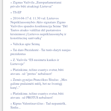
Zigmas Vaišvila „Europarlamentarai
privalo būti atsakingi Lietuvai”
TS-EP
2014-04-17 d. 11.30 val. Lietuvos
Nepriklausomybės Akto signataro Zigmo
Vaišvilos spaudos konferencija Seime "Dėl
Tautos atsako valdžiai dėl pastarosios
kėsinimosi į Lietuvos nepriklausomybę ir
konstitucinę santvarką"
Valickas apie Seimą
Tai daro Prezidentė - Tai turės daryti naujas
prezidentas
Z. Vaišvila “ES nusimeta kaukes ir
Lietuvoje”
Platinkime, težino esantys svetur, būti
atsvara - už "protus" nebalsuot!
Žemės gynėjas Pranciškus Šliužas: „Mes
galime pralaimėti mūšį, bet ne šventąjį
karą!..”
Platinkime, težino esantys svetur, būti
atsvara - už PROTUS nebalsuot!
Kipras Valentinavičius - Tad nepamiršk,
Širdie...