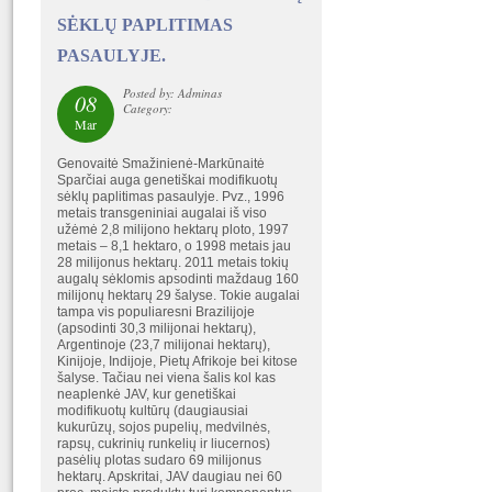
SĖKLŲ PAPLITIMAS
PASAULYJE.
Posted by: Adminas
08
Category:
Mar
Genovaitė Smažinienė-Markūnaitė
Sparčiai auga genetiškai modifikuotų
sėklų paplitimas pasaulyje. Pvz., 1996
metais transgeniniai augalai iš viso
užėmė 2,8 milijono hektarų ploto, 1997
metais – 8,1 hektaro, o 1998 metais jau
28 milijonus hektarų. 2011 metais tokių
augalų sėklomis apsodinti maždaug 160
milijonų hektarų 29 šalyse. Tokie augalai
tampa vis populiaresni Brazilijoje
(apsodinti 30,3 milijonai hektarų),
Argentinoje (23,7 milijonai hektarų),
Kinijoje, Indijoje, Pietų Afrikoje bei kitose
šalyse. Tačiau nei viena šalis kol kas
neaplenkė JAV, kur genetiškai
modifikuotų kultūrų (daugiausiai
kukurūzų, sojos pupelių, medvilnės,
rapsų, cukrinių runkelių ir liucernos)
pasėlių plotas sudaro 69 milijonus
hektarų. Apskritai, JAV daugiau nei 60