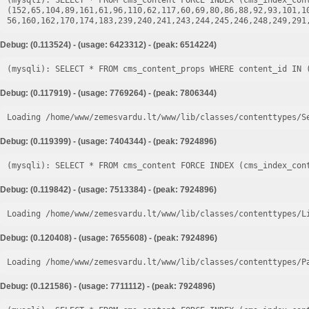
(mysqli): SELECT * FROM cms_content FORCE INDEX (cms_index_cont
(152,65,104,89,161,61,96,110,62,117,60,69,80,86,88,92,93,101,1
Debug: (0.113524) - (usage: 6423312) - (peak: 6514224)
Debug: (0.117919) - (usage: 7769264) - (peak: 7806344)
Loading /home/www/zemesvardu.lt/www/lib/classes/contenttypes/S
Debug: (0.119399) - (usage: 7404344) - (peak: 7924896)
Debug: (0.119842) - (usage: 7513384) - (peak: 7924896)
Loading /home/www/zemesvardu.lt/www/lib/classes/contenttypes/L
Debug: (0.120408) - (usage: 7655608) - (peak: 7924896)
Loading /home/www/zemesvardu.lt/www/lib/classes/contenttypes/P
Debug: (0.121586) - (usage: 7711112) - (peak: 7924896)