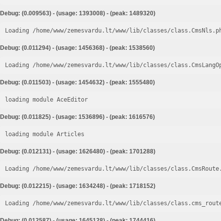
Debug: (0.009563) - (usage: 1393008) - (peak: 1489320)
Loading /home/www/zemesvardu.lt/www/lib/classes/class.CmsNls.p
Debug: (0.011294) - (usage: 1456368) - (peak: 1538560)
Loading /home/www/zemesvardu.lt/www/lib/classes/class.CmsLangO
Debug: (0.011503) - (usage: 1454632) - (peak: 1555480)
loading module AceEditor
Debug: (0.011825) - (usage: 1536896) - (peak: 1616576)
loading module Articles
Debug: (0.012131) - (usage: 1626480) - (peak: 1701288)
Loading /home/www/zemesvardu.lt/www/lib/classes/class.CmsRoute
Debug: (0.012215) - (usage: 1634248) - (peak: 1718152)
Loading /home/www/zemesvardu.lt/www/lib/classes/class.cms_rout
Debug: (0.012587) - (usage: 1645128) - (peak: 1744416)