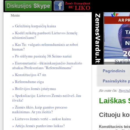
Meniu
Geležinių kurpaičių kaina
Kodėl reikėtų parduoti Lietuvos žemelę
užsieniečiams?
Kas Tu: vulgari​s referendum​inis ar robot
human?
Po siūlymu pasirašę 38 Seimo nariai
Euromutantai - ūkininkaujančio žurnalisto
atsakas Profesoriaus "Referendūmams"
Pagrindinis
Konstitucijos 47 str.
Pasirašykite p
Referendumo eiga
Bolivijos žemės įstatymas
Jūs esate čia:
Pagrind
Spekuliacija: Lietuvos Žemės neišveš. Jau
Laiškas 
išveža!
Žemės ūkio, kaip gamtos proceso
naikinimas. Ar yra išeitis?
Cituoju ko
Lietuvos žemės vertė – aukso kaina
Artėja žemės pardavimo laikas?
Konstitucinis te