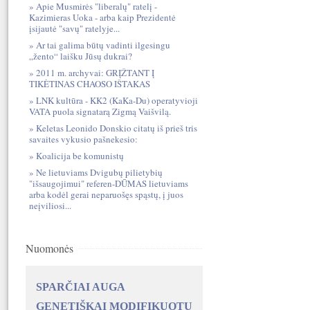
Apie Musmirės "liberalų" ratelį -
Kazimieras Uoka - arba kaip Prezidentė
įsijautė "savų" ratelyje...
Ar tai galima būtų vadinti ilgesingu
„žento“ laišku Jūsų dukrai?
2011 m. archyvai: GRĮŽTANT Į
TIKĖTINAS CHAOSO IŠTAKAS
LNK kultūra - KK2 (KaKa-Du) operatyvioji
VATA puola signatarą Zigmą Vaišvilą.
Keletas Leonido Donskio citatų iš prieš tris
savaites vykusio pašnekesio:
Koalicija be komunistų
Ne lietuviams Dvigubų pilietybių
"išsaugojimui" referen-DŪMAS lietuviams
arba kodėl gerai neparuošęs spąstų, į juos
neįviliosi...
Nuomonės
SPARČIAI AUGA
GENETIŠKAI MODIFIKUOTŲ