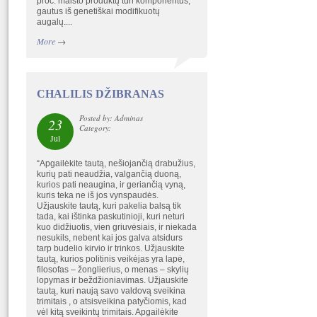
proc. maisto produktų turi komponentus,
gautus iš genetiškai modifikuotų
augalų....
More
→
CHALILIS DŽIBRANAS
Posted by: Adminas
23
Category:
Jul
“Apgailėkite tautą, nešiojančią drabužius,
kurių pati neaudžia, valgančią duoną,
kurios pati neaugina, ir geriančią vyną,
kuris teka ne iš jos vynspaudės.
Užjauskite tautą, kuri pakelia balsą tik
tada, kai ištinka paskutinioji, kuri neturi
kuo didžiuotis, vien griuvėsiais, ir niekada
nesukils, nebent kai jos galva atsidurs
tarp budelio kirvio ir trinkos. Užjauskite
tautą, kurios politinis veikėjas yra lapė,
filosofas – žonglierius, o menas – skylių
lopymas ir beždžioniavimas. Užjauskite
tautą, kuri naują savo valdovą sveikina
trimitais , o atsisveikina patyčiomis, kad
vėl kitą sveikintų trimitais. Apgailėkite