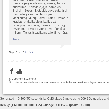
pamynė patį svarbiausią, šventą, Tautos
susitarimą - Konstituciją, kuriame visi
Broliai ir Sesės - Lietuviai, buvo sutartinai
pasižadėję - saugoti teritorijos
vientisumą. Mūsų Dievai, Protėvių vėlės ir
kraujas, prakeiks visus bailius už
išdavystę ir apgaulę, gyvus ir mirusius, jų
gyvenimus ir visi iki vieno, dvės šuniška
mirtimi. Tautos išdavikams atleidimo nėra:
More
→
>
>>
Page 1 of 31
© Copyright Savanoriai
Ši svetainė sukurta bei prižiūrima savanorių ir nebūtinai atspindi oficialią referendumo
Generated in 0.460457 seconds by CMS Made Simple using 209 SQL queries an
Debug: (1.6000000000016E-5) - (usage: 330152) - (peak: 333008)