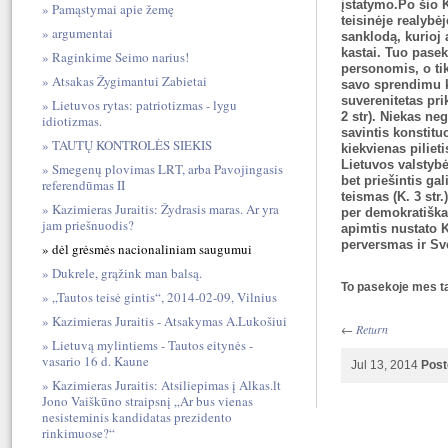
įstatymo.Po šio 
Pamąstymai apie žemę
teisinėje realyb
argumentai
sanklodą, kurioj
kastai. Tuo pase
Raginkime Seimo narius!
personomis, o tik
Atsakas Žygimantui Zabietai
savo sprendimu k
suverenitetas pri
Lietuvos rytas: patriotizmas - lygu
2 str). Niekas neg
idiotizmas.
savintis konstitu
TAUTŲ KONTROLĖS SIEKIS
kiekvienas pilieti
Lietuvos valstybė
Smegenų plovimas LRT, arba Pavojingasis
bet priešintis gal
referendūmas II
teismas (K. 3 str
Kazimieras Juraitis: Žydrasis maras. Ar yra
per demokratiškai
jam priešnuodis?
apimtis nustato K
perversmas ir Sv
dėl grėsmės nacionaliniam saugumui
Dukrele, grąžink man balsą.
To pasekoje mes ta
„Tautos teisė gintis“, 2014-02-09, Vilnius
Kazimieras Juraitis - Atsakymas A.Lukošiui
←
Return
Lietuvą mylintiems - Tautos eitynės -
vasario 16 d. Kaune
Jul 13, 2014
Post
Kazimieras Juraitis: Atsiliepimas į Alkas.lt
Jono Vaiškūno straipsnį „Ar bus vienas
nesisteminis kandidatas prezidento
rinkimuose?“