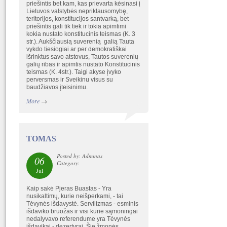
priešintis bet kam, kas prievarta kėsinasi į
Lietuvos valstybės nepriklausomybę,
teritorijos, konstitucijos santvarką, bet
priešintis gali tik tiek ir tokia apimtimi
kokia nustato konstitucinis teismas (K. 3
str.). Aukščiausią suverenią galią Tauta
vykdo tiesiogiai ar per demokratiškai
išrinktus savo atstovus, Tautos suverenių
galių ribas ir apimtis nustato Konstitucinis
teismas (K. 4str.). Taigi akyse įvyko
perversmas ir Sveikinu visus su
baudžiavos įteisinimu.
More
→
TOMAS
Posted by: Adminas
06
Category:
Jul
Kaip sakė Pjeras Buastas - Yra
nusikaltimų, kurie neišperkami, - tai
Tėvynės išdavystė. Servilizmas - esminis
išdaviko bruožas ir visi kurie sąmoningai
nedalyvavo referendume yra Tėvynės
išdavikai - dezertyrai. Šie žmonės,