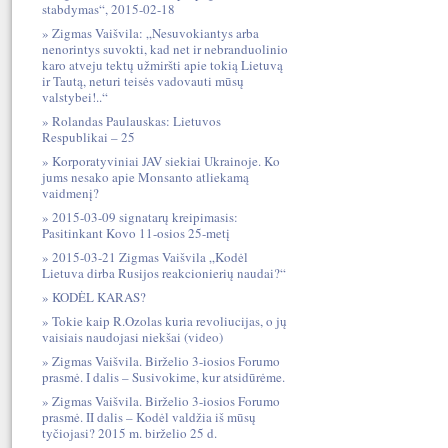
stabdymas“, 2015-02-18
Zigmas Vaišvila: „Nesuvokiantys arba
nenorintys suvokti, kad net ir nebranduolinio
karo atveju tektų užmiršti apie tokią Lietuvą
ir Tautą, neturi teisės vadovauti mūsų
valstybei!..“
Rolandas Paulauskas: Lietuvos
Respublikai – 25
Korporatyviniai JAV siekiai Ukrainoje. Ko
jums nesako apie Monsanto atliekamą
vaidmenį?
2015-03-09 signatarų kreipimasis:
Pasitinkant Kovo 11-osios 25-metį
2015-03-21 Zigmas Vaišvila „Kodėl
Lietuva dirba Rusijos reakcionierių naudai?“
KODĖL KARAS?
Tokie kaip R.Ozolas kuria revoliucijas, o jų
vaisiais naudojasi niekšai (video)
Zigmas Vaišvila. Birželio 3-iosios Forumo
prasmė. I dalis – Susivokime, kur atsidūrėme.
Zigmas Vaišvila. Birželio 3-iosios Forumo
prasmė. II dalis – Kodėl valdžia iš mūsų
tyčiojasi? 2015 m. birželio 25 d.