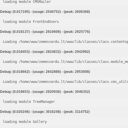
loading module CMSMailer
Debug: (0.017195) - (usage: 2540752) - (peak: 2606368)
loading module FrontEndUsers
Debug: (0.018137) - (usage: 2810608) - (peak: 2925776)
Loading /home/www/zemesvardu.lt/www/lib/classes/class.contento
Debug: (0.018453) - (usage: 2824832) - (peak: 2942992)
Loading /home/www/zemesvardu.lt/www/lib/classes/class.module_m
Debug: (0.018662) - (usage: 2842888) - (peak: 2953008)
Loading /home/www/zemesvardu.lt/www/lib/classes/class.cms_util
Debug: (0.019653) - (usage: 2920936) - (peak: 3046352)
loading module TreeManager
Debug: (0.020246) - (usage: 3016248) - (peak: 3114752)
loading module Gallery