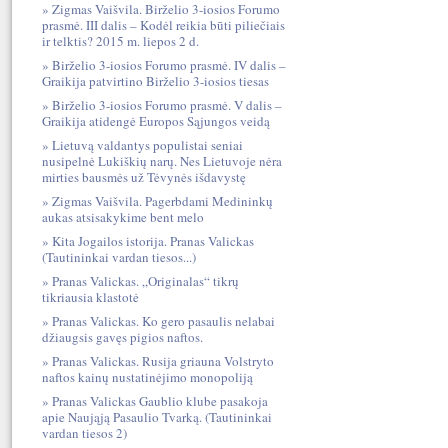
Zigmas Vaišvila. Birželio 3-iosios Forumo
prasmė. III dalis – Kodėl reikia būti piliečiais
ir telktis? 2015 m. liepos 2 d.
Birželio 3-iosios Forumo prasmė. IV dalis –
Graikija patvirtino Birželio 3-iosios tiesas
Birželio 3-iosios Forumo prasmė. V dalis –
Graikija atidengė Europos Sąjungos veidą
Lietuvą valdantys populistai seniai
nusipelnė Lukiškių narų. Nes Lietuvoje nėra
mirties bausmės už Tėvynės išdavystę
Zigmas Vaišvila. Pagerbdami Medininkų
aukas atsisakykime bent melo
Kita Jogailos istorija. Pranas Valickas
(Tautininkai vardan tiesos...)
Pranas Valickas. „Originalas“ tikrų
tikriausia klastotė
Pranas Valickas. Ko gero pasaulis nelabai
džiaugsis gavęs pigios naftos.
Pranas Valickas. Rusija griauna Volstryto
naftos kainų nustatinėjimo monopoliją
Pranas Valickas Gaublio klube pasakoja
apie Naująją Pasaulio Tvarką. (Tautininkai
vardan tiesos 2)