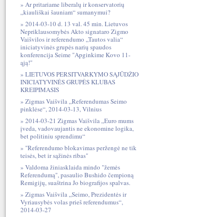
Ar pritariame liberalų ir konservatorių
„kiauliškai šauniam“ sumanymui?
2014-03-10 d. 13 val. 45 min. Lietuvos
Nepriklausomybės Akto signataro Zigmo
Vaišvilos ir referendumo „Tautos valia“
iniciatyvinės grupės narių spaudos
konferencija Seime "Apginkime Kovo 11-
ąją!"
LIETUVOS PERSITVARKYMO SĄJŪDŽIO
INICIATYVINĖS GRUPĖS KLUBAS
KREIPIMASIS
Zigmas Vaišvila „Referendumas Seimo
pinklėse“, 2014-03-13, Vilnius
2014-03-21 Zigmas Vaišvila „Euro mums
įveda, vadovaujantis ne ekonomine logika,
bet politiniu sprendimu“
"Referendumo blokavimas peržengė ne tik
teisės, bet ir sąžinės ribas"
Valdoma žiniasklaida mindo "žemės
Referendumą", pasaulio Bushido čempioną
Remigijų, suaštrina Jo biografijos spalvas.
Zigmas Vaišvila „Seimo, Prezidentės ir
Vyriausybės volas prieš referendumus“,
2014-03-27