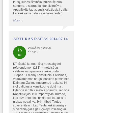
tautą, kurios išminčiai nukvaišę nuo
senumo, o stipruoliai dar tik lopšyje.
Apgailėkite tautą, susiskaldžiusią į dalis,
kai kiekviena dalis save laiko tauta.”
More
→
ARTŪRAS RAČAS 2014 07 14
Posted by: Adminas
15
Category:
Jul
KT išsakė kategorišką nuostatą dėl
referendumo (181) - neteisėtas
valdžios uzurpavimas taikiu būdu .
Liepos 11 dieną Konstitucinis Teismas,
vadovaujamas naujai paskirto pirmininko
Dainiaus Žalimo nusprendė pakeisti iki
šiol galiojusią konstitucinę doktriną ,
kylančią iš 1992 metais priimtos Lietuvos
Konstitucijos, kuri imperatyviai nurodo,
kad suverenitetas priklauso Tautai, kad
niekas negali varžyti ir riboti Tautos
suvereniteto ir kad Tauta aukščiausiąją
suverenią galią gali vykdyti ir tiesiogiai.