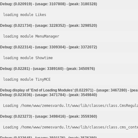
Debug: (0.020919) - (usage: 3107808) - (peak: 3180328)
loading module Likes
Debug: (0.021734) - (usage: 3228352) - (peak: 3298520)
loading module MenuManager
Debug: (0.022314) - (usage: 3309304) - (peak: 3372072)
loading module Showtime
Debug: (0.02281) - (usage: 3389160) - (peak: 3450976)
loading module TinyMCE
Debug display of 'End of Loading Modules':(0.022971) - (usage: 3467280) - (pe
Debug: (0.023036) - (usage: 3471784) - (peak: 3549840)
Loading /home/www/zemesvardu.lt/www/lib/classes/class.CmsRegul
Debug: (0.023273) - (usage: 3498416) - (peak: 3559360)
Loading /home/www/zemesvardu.lt/www/lib/classes/class.cms_cont