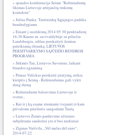
spaudos konferencija Seime "Referendumų
likimas Lietuvoje artėjančių rinkimų
kontekste"
Julius Panka: Tautininkų Sąjujngos padėka
bendražygiams
Einant į susitikimą 2014 05 30 penktadienį
16-30 Kauno m. savivaldybėje su piliečiu
Landsbergiu, siūlau perskaityti žemiau
pateikiamą ištrauką. LIETUVOS
PERSITVARKYMO SĄJŪDŽIO BENDROJI
PROGRAMA
Sėkmės Tau, Lietuvos Suverene, laikant
brandos egzaminą
Pranas Valickas perskaitė įstatymą, reikia
kreiptis į Seimą - Referendumas gali vykti
daug dienų
Referendume balsavimas Lietuvoje ir
svetur...
Kur ir į ką esame stumiami (vejami) ir kam
privalome priešintis saugodami Tautą
Lietuvos Žemės pardavimo užsienio
subjektams sandoriai yra ir bus niekiniai
Zigmas Vaišvila. „Vėl melas dėl euro“,
2014-07-22