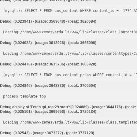
Debug: (0.023645) - (usage: 3501176) - (peak: 3576280)
Debug: (0.023941) - (usage: 3569048) - (peak: 3620584)
Loading /home/www/zemesvardu.lt/www/lib/classes/class.ContentB
Debug: (0.024028) - (usage: 3612928) - (peak: 3665008)
Loading /home/www/zemesvardu.lt/www/lib/classes/contenttypes/C
Debug: (0.024478) - (usage: 3635736) - (peak: 3683928)
Debug: (0.024846) - (usage: 3643336) - (peak: 3700504)
process template top
Debug display of 'Fetch tpl_top:29 start':(0.024889) - (usage: 3644176) - (peak
Debug: (0.025101) - (usage: 3669656) - (peak: 3720184)
Loading /home/www/zemesvardu.lt/www/lib/classes/class.template
Debug: (0.02543) - (usage: 3673272) - (peak: 3737120)