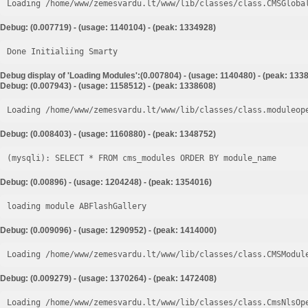
Loading /home/www/zemesvardu.lt/www/lib/classes/class.CMSGloba
Debug: (0.007719) - (usage: 1140104) - (peak: 1334928)
Done Initialiing Smarty
Debug display of 'Loading Modules':(0.007804) - (usage: 1140480) - (peak: 133
Debug: (0.007943) - (usage: 1158512) - (peak: 1338608)
Loading /home/www/zemesvardu.lt/www/lib/classes/class.moduleop
Debug: (0.008403) - (usage: 1160880) - (peak: 1348752)
Debug: (0.00896) - (usage: 1204248) - (peak: 1354016)
loading module ABFlashGallery
Debug: (0.009096) - (usage: 1290952) - (peak: 1414000)
Loading /home/www/zemesvardu.lt/www/lib/classes/class.CMSModul
Debug: (0.009279) - (usage: 1370264) - (peak: 1472408)
Loading /home/www/zemesvardu.lt/www/lib/classes/class.CmsNlsOp