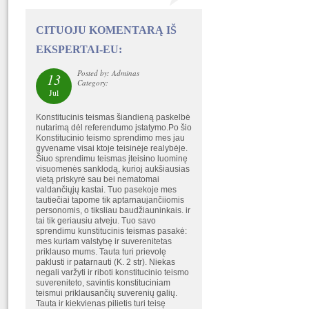
CITUOJU KOMENTARĄ IŠ
EKSPERTAI-EU:
Posted by: Adminas
13
Category:
Jul
Konstitucinis teismas šiandieną paskelbė
nutarimą dėl referendumo įstatymo.Po šio
Konstitucinio teismo sprendimo mes jau
gyvename visai ktoje teisinėje realybėje.
Šiuo sprendimu teismas įteisino luominę
visuomenės sanklodą, kurioj aukšiausias
vietą priskyrė sau bei nematomai
valdančiųjų kastai. Tuo pasekoje mes
tautiečiai tapome tik aptarnaujančiiomis
personomis, o tiksliau baudžiauninkais. ir
tai tik geriausiu atveju. Tuo savo
sprendimu kunstitucinis teismas pasakė:
mes kuriam valstybę ir suverenitetas
priklauso mums. Tauta turi prievolę
paklusti ir patarnauti (K. 2 str). Niekas
negali varžyti ir riboti konstitucinio teismo
suvereniteto, savintis konstituciniam
teismui priklausančių suverenių galių.
Tauta ir kiekvienas pilietis turi teisę