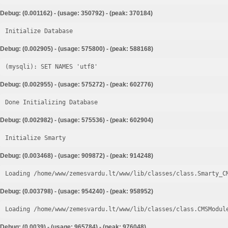
Debug: (0.001162) - (usage: 350792) - (peak: 370184)
Initialize Database
Debug: (0.002905) - (usage: 575800) - (peak: 588168)
Debug: (0.002955) - (usage: 575272) - (peak: 602776)
Done Initializing Database
Debug: (0.002982) - (usage: 575536) - (peak: 602904)
Initialize Smarty
Debug: (0.003468) - (usage: 909872) - (peak: 914248)
Loading /home/www/zemesvardu.lt/www/lib/classes/class.Smarty_C
Debug: (0.003798) - (usage: 954240) - (peak: 958952)
Loading /home/www/zemesvardu.lt/www/lib/classes/class.CMSModul
Debug: (0.0039) - (usage: 965784) - (peak: 976048)