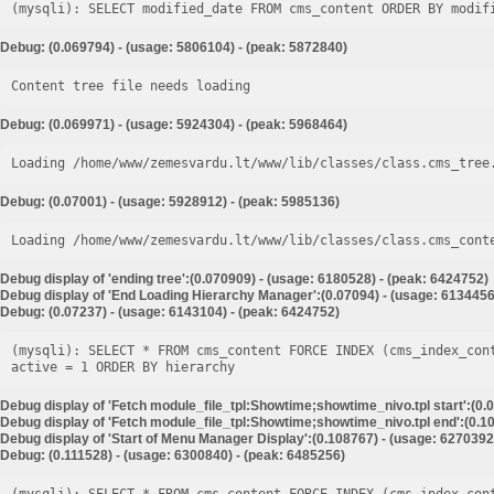
Debug: (0.069794) - (usage: 5806104) - (peak: 5872840)
Content tree file needs loading
Debug: (0.069971) - (usage: 5924304) - (peak: 5968464)
Loading /home/www/zemesvardu.lt/www/lib/classes/class.cms_tree
Debug: (0.07001) - (usage: 5928912) - (peak: 5985136)
Loading /home/www/zemesvardu.lt/www/lib/classes/class.cms_cont
Debug display of 'ending tree':(0.070909) - (usage: 6180528) - (peak: 6424752)
Debug display of 'End Loading Hierarchy Manager':(0.07094) - (usage: 6134456
Debug: (0.07237) - (usage: 6143104) - (peak: 6424752)
(mysqli): SELECT * FROM cms_content FORCE INDEX (cms_index_con
Debug display of 'Fetch module_file_tpl:Showtime;showtime_nivo.tpl start':(0.
Debug display of 'Fetch module_file_tpl:Showtime;showtime_nivo.tpl end':(0.10
Debug display of 'Start of Menu Manager Display':(0.108767) - (usage: 6270392
Debug: (0.111528) - (usage: 6300840) - (peak: 6485256)