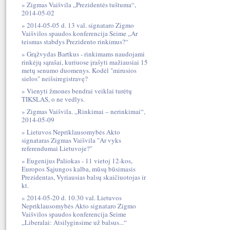
Zigmas Vaišvila „Prezidentės tuštuma“,
2014-05-02
2014-05-05 d. 13 val. signataro Zigmo
Vaišvilos spaudos konferencija Seime „Ar
teismas stabdys Prezidento rinkimus?“
Grąžvydas Bartkus - rinkimams naudojami
rinkėjų sąrašai, kuriuose įrašyti mažiausiai 15
metų senumo duomenys. Kodėl "mirusios
sielos" neišsiregistravę?
Vienyti žmones bendrai veiklai turėtų
TIKSLAS, o ne vedlys.
Zigmas Vaišvila. „Rinkimai – nerinkimai“,
2014-05-09
Lietuvos Nepriklausomybės Akto
signataras Zigmas Vaišvila "Ar vyks
referendumai Lietuvoje?"
Eugenijus Paliokas - 11 vietoj 12-kos,
Europos Sąjungos kalba, mūsų būsimasis
Prezidentas, Vyriausias balsų skaičiuotojas ir
kt.
2014-05-20 d. 10.30 val. Lietuvos
Nepriklausomybės Akto signataro Zigmo
Vaišvilos spaudos konferencija Seime
„Liberalai: Atsilyginsime už balsus...“