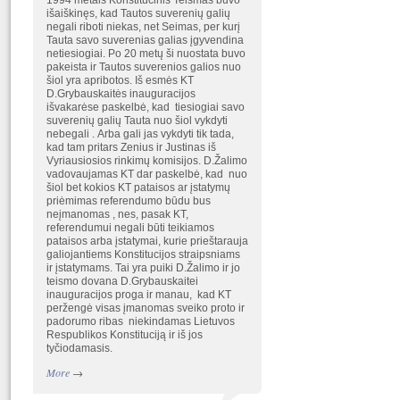
1994 metais Konstitucinis Teismas buvo
išaiškinęs, kad Tautos suverenių galių
negali riboti niekas, net Seimas, per kurį
Tauta savo suverenias galias įgyvendina
netiesiogiai. Po 20 metų ši nuostata buvo
pakeista ir Tautos suverenios galios nuo
šiol yra apribotos. Iš esmės KT
D.Grybauskaitės inauguracijos
išvakarėse paskelbė, kad tiesiogiai savo
suverenių galių Tauta nuo šiol vykdyti
nebegali . Arba gali jas vykdyti tik tada,
kad tam pritars Zenius ir Justinas iš
Vyriausiosios rinkimų komisijos. D.Žalimo
vadovaujamas KT dar paskelbė, kad nuo
šiol bet kokios KT pataisos ar įstatymų
priėmimas referendumo būdu bus
neįmanomas , nes, pasak KT,
referendumui negali būti teikiamos
pataisos arba įstatymai, kurie prieštarauja
galiojantiems Konstitucijos straipsniams
ir įstatymams. Tai yra puiki D.Žalimo ir jo
teismo dovana D.Grybauskaitei
inauguracijos proga ir manau, kad KT
peržengė visas įmanomas sveiko proto ir
padorumo ribas niekindamas Lietuvos
Respublikos Konstituciją ir iš jos
tyčiodamasis.
More
→