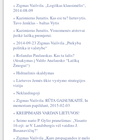
Zigmas Vaišvila. „Logiškas klausimėlis“,
2014-08-09
Kazimieras Juraitis. Kas esi tu? lietuvytis.
Tavo ženklas – baltas Vytis
Kazimieras Juraitis. Visuomenės atstovai
įteikė laišką premjerui.
2014-09-23 Zigmas Vaišvila „Prekyba
politika ir valstybe“
Rolandas Paulauskas. Kas ta šalis?
(Atsakymas į Valdo Anelausko “Laišką
Žmogui“)
Hidraulinis skaldymas
Lietuvos žemės ūkio vystymo strategijos
vizija
Neklaidingoji
Zigmas Vaišvila. RŪTA GAJAUSKAITĖ. In
memoriam papildant, 2015-02-03
KREIPIMASIS VARDAN LIETUVOS!
Seimo nario P. Gylio pranešimas: „Vasario
16-oji: ar V. Landsbergis vėl vaidins J.
Basanavičių?“
Zigmas Vaišvila „Karo propagandos ir melo