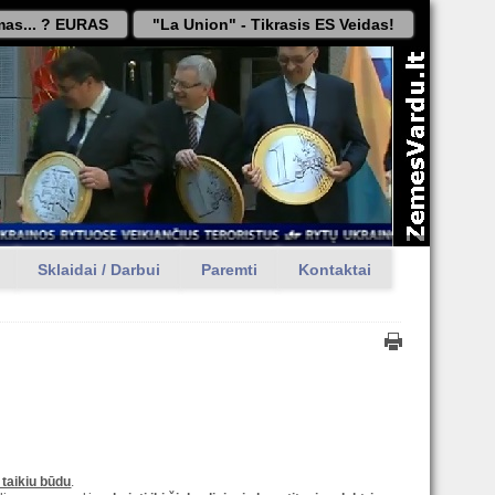
as... ? EURAS
"La Union" - Tikrasis ES Veidas!
Sklaidai / Darbui
Paremti
Kontaktai
 taikiu būdu
.