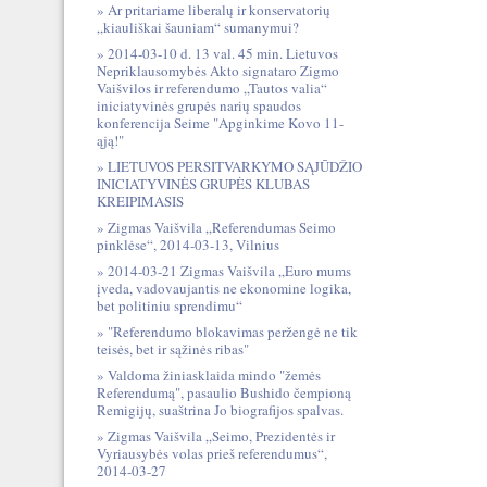
Ar pritariame liberalų ir konservatorių
„kiauliškai šauniam“ sumanymui?
2014-03-10 d. 13 val. 45 min. Lietuvos
Nepriklausomybės Akto signataro Zigmo
Vaišvilos ir referendumo „Tautos valia“
iniciatyvinės grupės narių spaudos
konferencija Seime "Apginkime Kovo 11-
ąją!"
LIETUVOS PERSITVARKYMO SĄJŪDŽIO
INICIATYVINĖS GRUPĖS KLUBAS
KREIPIMASIS
Zigmas Vaišvila „Referendumas Seimo
pinklėse“, 2014-03-13, Vilnius
2014-03-21 Zigmas Vaišvila „Euro mums
įveda, vadovaujantis ne ekonomine logika,
bet politiniu sprendimu“
"Referendumo blokavimas peržengė ne tik
teisės, bet ir sąžinės ribas"
Valdoma žiniasklaida mindo "žemės
Referendumą", pasaulio Bushido čempioną
Remigijų, suaštrina Jo biografijos spalvas.
Zigmas Vaišvila „Seimo, Prezidentės ir
Vyriausybės volas prieš referendumus“,
2014-03-27