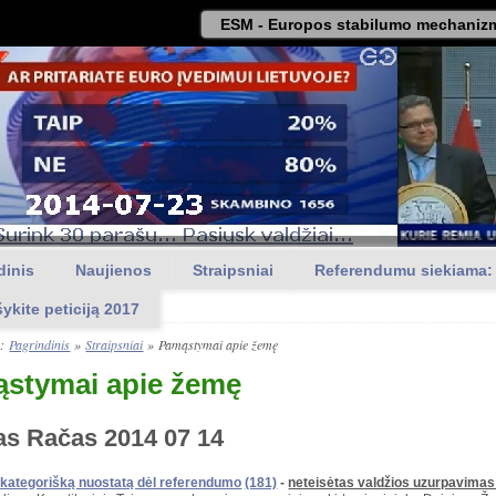
ESM - Europos stabilumo mechanizm
dinis
Naujienos
Straipsniai
Referendumu siekiama:
šykite peticiją 2017
a:
Pagrindinis
»
Straipsniai
»
Pamąstymai apie žemę
stymai apie žemę
as Račas 2014 07 14
 kategorišką nuostatą dėl referendumo
(181)
-
neteisėtas valdžios uzurpavimas