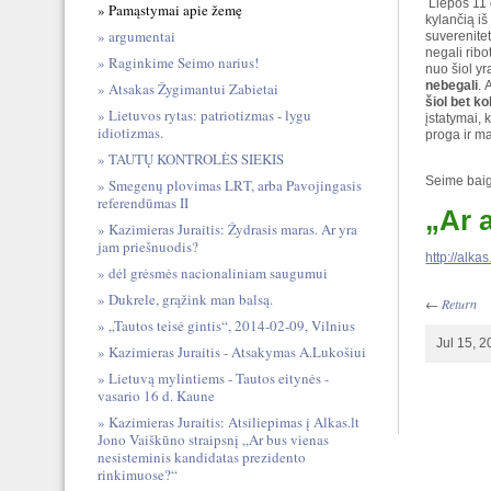
Liepos 11 
Pamąstymai apie žemę
kylančią iš
argumentai
suverenitet
negali ribo
Raginkime Seimo narius!
nuo šiol y
nebegali
. 
Atsakas Žygimantui Zabietai
šiol bet 
Lietuvos rytas: patriotizmas - lygu
įstatymai, 
idiotizmas.
proga ir m
TAUTŲ KONTROLĖS SIEKIS
Seime baig
Smegenų plovimas LRT, arba Pavojingasis
referendūmas II
„Ar 
Kazimieras Juraitis: Žydrasis maras. Ar yra
jam priešnuodis?
http://alka
dėl grėsmės nacionaliniam saugumui
Dukrele, grąžink man balsą.
←
Return
„Tautos teisė gintis“, 2014-02-09, Vilnius
Jul 15, 
Kazimieras Juraitis - Atsakymas A.Lukošiui
Lietuvą mylintiems - Tautos eitynės -
vasario 16 d. Kaune
Kazimieras Juraitis: Atsiliepimas į Alkas.lt
Jono Vaiškūno straipsnį „Ar bus vienas
nesisteminis kandidatas prezidento
rinkimuose?“