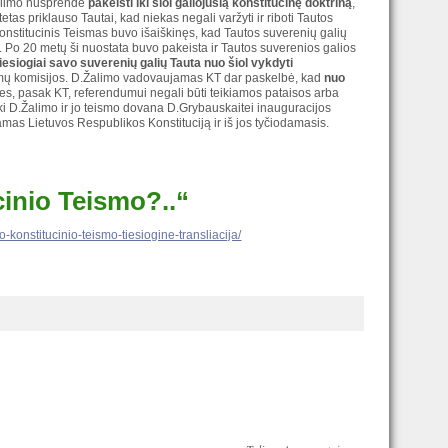
Žalimo nusprendė
pakeisti iki šiol galiojusią konstitucinę doktriną
,
tas priklauso Tautai, kad niekas negali varžyti ir riboti Tautos
 Konstitucinis Teismas buvo išaiškinęs, kad Tautos suverenių galių
i. Po 20 metų ši nuostata buvo pakeista ir Tautos suverenios galios
tiesiogiai savo suverenių galių Tauta nuo šiol vykdyti
rinkimų komisijos. D.Žalimo vadovaujamas KT dar paskelbė, kad
nuo
nes, pasak KT, referendumui negali būti teikiamos pataisos arba
uiki D.Žalimo ir jo teismo dovana D.Grybauskaitei inauguracijos
mas Lietuvos Respublikos Konstituciją ir iš jos tyčiodamasis.
inio Teismo?..“
-konstitucinio-teismo-tiesiogine-transliacija/