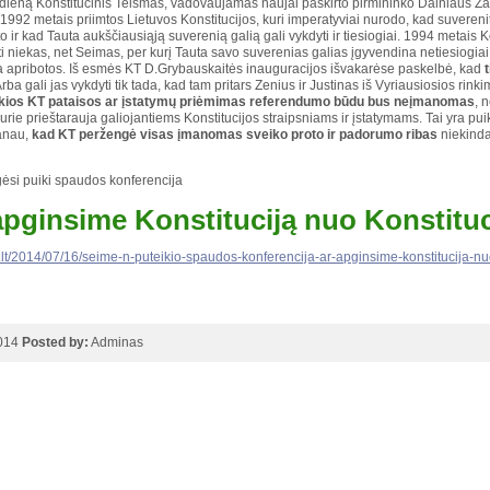
dieną Konstitucinis Teismas, vadovaujamas naujai paskirto pirmininko Dainiaus 
 1992 metais priimtos Lietuvos Konstitucijos, kuri imperatyviai nurodo, kad suverenite
o ir kad Tauta aukščiausiąją suverenią galią gali vykdyti ir tiesiogiai. 1994 metais
ti niekas, net Seimas, per kurį Tauta savo suverenias galias įgyvendina netiesiogia
ra apribotos. Iš esmės KT D.Grybauskaitės inauguracijos išvakarėse paskelbė, kad
Arba gali jas vykdyti tik tada, kad tam pritars Zenius ir Justinas iš Vyriausiosios 
kokios KT pataisos ar įstatymų priėmimas referendumo būdu bus neįmanomas
, 
kurie prieštarauja galiojantiems Konstitucijos straipsniams ir įstatymams. Tai yra p
anau,
kad KT peržengė visas įmanomas sveiko proto ir padorumo ribas
niekinda
ėsi puiki spaudos konferencija
apginsime Konstituciją nuo Konstituc
s.lt/2014/07/16/seime-n-puteikio-spaudos-konferencija-ar-apginsime-konstitucija-nuo
2014
Posted by:
Adminas