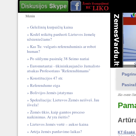
Meniu
Geležinių kurpaičių kaina
Kodėl reikėtų parduoti Lietuvos žemelę
užsieniečiams?
Kas Tu: vulgari​s referendum​inis ar robot
human?
Po siūlymu pasirašę 38 Seimo nariai
Euromutantai - ūkininkaujančio žurnalisto
atsakas Profesoriaus "Referendūmams"
Pagrin
Konstitucijos 47 str.
Pasira
Referendumo eiga
Bolivijos žemės įstatymas
Jūs esate či
Spekuliacija: Lietuvos Žemės neišveš. Jau
Pamą
išveža!
Žemės ūkio, kaip gamtos proceso
naikinimas. Ar yra išeitis?
Artūr
Lietuvos žemės vertė – aukso kaina
Artėja žemės pardavimo laikas?
KT išsakė