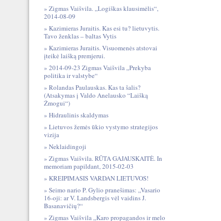
Zigmas Vaišvila. „Logiškas klausimėlis“,
2014-08-09
Kazimieras Juraitis. Kas esi tu? lietuvytis.
Tavo ženklas – baltas Vytis
Kazimieras Juraitis. Visuomenės atstovai
įteikė laišką premjerui.
2014-09-23 Zigmas Vaišvila „Prekyba
politika ir valstybe“
Rolandas Paulauskas. Kas ta šalis?
(Atsakymas į Valdo Anelausko “Laišką
Žmogui“)
Hidraulinis skaldymas
Lietuvos žemės ūkio vystymo strategijos
vizija
Neklaidingoji
Zigmas Vaišvila. RŪTA GAJAUSKAITĖ. In
memoriam papildant, 2015-02-03
KREIPIMASIS VARDAN LIETUVOS!
Seimo nario P. Gylio pranešimas: „Vasario
16-oji: ar V. Landsbergis vėl vaidins J.
Basanavičių?“
Zigmas Vaišvila „Karo propagandos ir melo