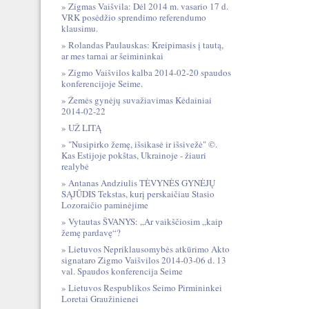
Zigmas Vaišvila: Dėl 2014 m. vasario 17 d.
VRK posėdžio sprendimo referendumo
klausimu.
Rolandas Paulauskas: Kreipimasis į tautą,
ar mes tarnai ar šeimininkai
Zigmo Vaišvilos kalba 2014-02-20 spaudos
konferencijoje Seime.
Žemės gynėjų suvažiavimas Kėdainiai
2014-02-22
UŽ LITĄ
"Nusipirko žemę, išsikasė ir išsivežė" ©.
Kas Estijoje pokštas, Ukrainoje - žiauri
realybė
Antanas Andziulis TĖVYNĖS GYNĖJŲ
SĄJŪDIS Tekstas, kurį perskaičiau Stasio
Lozoraičio paminėjime
Vytautas ŠVANYS: „Ar vaikščiosim „kaip
žemę pardavę“?
Lietuvos Nepriklausomybės atkūrimo Akto
signataro Zigmo Vaišvilos 2014-03-06 d. 13
val. Spaudos konferencija Seime
Lietuvos Respublikos Seimo Pirmininkei
Loretai Graužinienei