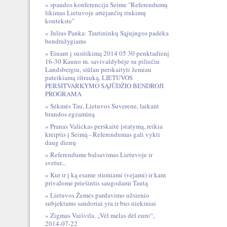
spaudos konferencija Seime "Referendumų
likimas Lietuvoje artėjančių rinkimų
kontekste"
Julius Panka: Tautininkų Sąjujngos padėka
bendražygiams
Einant į susitikimą 2014 05 30 penktadienį
16-30 Kauno m. savivaldybėje su piliečiu
Landsbergiu, siūlau perskaityti žemiau
pateikiamą ištrauką. LIETUVOS
PERSITVARKYMO SĄJŪDŽIO BENDROJI
PROGRAMA
Sėkmės Tau, Lietuvos Suverene, laikant
brandos egzaminą
Pranas Valickas perskaitė įstatymą, reikia
kreiptis į Seimą - Referendumas gali vykti
daug dienų
Referendume balsavimas Lietuvoje ir
svetur...
Kur ir į ką esame stumiami (vejami) ir kam
privalome priešintis saugodami Tautą
Lietuvos Žemės pardavimo užsienio
subjektams sandoriai yra ir bus niekiniai
Zigmas Vaišvila. „Vėl melas dėl euro“,
2014-07-22