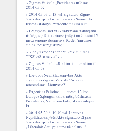
Zigmas Vaišvila „Prezidentės tuštuma“,
2014-05-02
2014-05-05 d. 13 val. signataro Zigmo
Vaišvilos spaudos konferencija Seime „Ar
teismas stabdys Prezidento rinkimus?“
Grąžvydas Bartkus - rinkimams naudojami
rinkėjų sąrašai, kuriuose įrašyti mažiausiai 15
metų senumo duomenys. Kodėl "mirusios
sielos" neišsiregistravę?
Vienyti žmones bendrai veiklai turėtų
TIKSLAS, o ne vedlys.
Zigmas Vaišvila. „Rinkimai – nerinkimai“,
2014-05-09
Lietuvos Nepriklausomybės Akto
signataras Zigmas Vaišvila "Ar vyks
referendumai Lietuvoje?"
Eugenijus Paliokas - 11 vietoj 12-kos,
Europos Sąjungos kalba, mūsų būsimasis
Prezidentas, Vyriausias balsų skaičiuotojas ir
kt.
2014-05-20 d. 10.30 val. Lietuvos
Nepriklausomybės Akto signataro Zigmo
Vaišvilos spaudos konferencija Seime
„Liberalai: Atsilyginsime už balsus...“