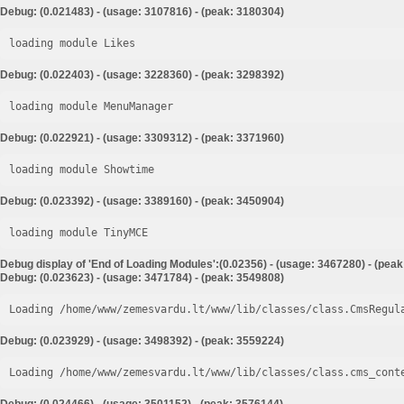
Debug: (0.021483) - (usage: 3107816) - (peak: 3180304)
loading module Likes
Debug: (0.022403) - (usage: 3228360) - (peak: 3298392)
loading module MenuManager
Debug: (0.022921) - (usage: 3309312) - (peak: 3371960)
loading module Showtime
Debug: (0.023392) - (usage: 3389160) - (peak: 3450904)
loading module TinyMCE
Debug display of 'End of Loading Modules':(0.02356) - (usage: 3467280) - (pea
Debug: (0.023623) - (usage: 3471784) - (peak: 3549808)
Loading /home/www/zemesvardu.lt/www/lib/classes/class.CmsRegul
Debug: (0.023929) - (usage: 3498392) - (peak: 3559224)
Loading /home/www/zemesvardu.lt/www/lib/classes/class.cms_cont