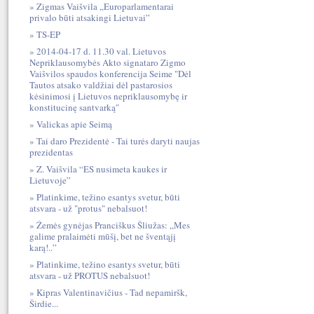
Zigmas Vaišvila „Europarlamentarai
privalo būti atsakingi Lietuvai”
TS-EP
2014-04-17 d. 11.30 val. Lietuvos
Nepriklausomybės Akto signataro Zigmo
Vaišvilos spaudos konferencija Seime "Dėl
Tautos atsako valdžiai dėl pastarosios
kėsinimosi į Lietuvos nepriklausomybę ir
konstitucinę santvarką"
Valickas apie Seimą
Tai daro Prezidentė - Tai turės daryti naujas
prezidentas
Z. Vaišvila “ES nusimeta kaukes ir
Lietuvoje”
Platinkime, težino esantys svetur, būti
atsvara - už "protus" nebalsuot!
Žemės gynėjas Pranciškus Šliužas: „Mes
galime pralaimėti mūšį, bet ne šventąjį
karą!..”
Platinkime, težino esantys svetur, būti
atsvara - už PROTUS nebalsuot!
Kipras Valentinavičius - Tad nepamiršk,
Širdie...