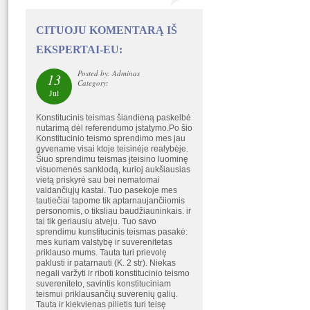
CITUOJU KOMENTARĄ IŠ
EKSPERTAI-EU:
Posted by: Adminas
13
Category:
Jul
Konstitucinis teismas šiandieną paskelbė
nutarimą dėl referendumo įstatymo.Po šio
Konstitucinio teismo sprendimo mes jau
gyvename visai ktoje teisinėje realybėje.
Šiuo sprendimu teismas įteisino luominę
visuomenės sanklodą, kurioj aukšiausias
vietą priskyrė sau bei nematomai
valdančiųjų kastai. Tuo pasekoje mes
tautiečiai tapome tik aptarnaujančiiomis
personomis, o tiksliau baudžiauninkais. ir
tai tik geriausiu atveju. Tuo savo
sprendimu kunstitucinis teismas pasakė:
mes kuriam valstybę ir suverenitetas
priklauso mums. Tauta turi prievolę
paklusti ir patarnauti (K. 2 str). Niekas
negali varžyti ir riboti konstitucinio teismo
suvereniteto, savintis konstituciniam
teismui priklausančių suverenių galių.
Tauta ir kiekvienas pilietis turi teisę