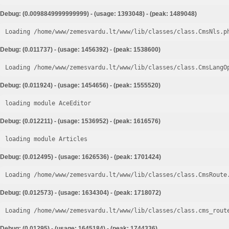
Debug: (0.0098849999999999) - (usage: 1393048) - (peak: 1489048)
Loading /home/www/zemesvardu.lt/www/lib/classes/class.CmsNls.p
Debug: (0.011737) - (usage: 1456392) - (peak: 1538600)
Loading /home/www/zemesvardu.lt/www/lib/classes/class.CmsLangO
Debug: (0.011924) - (usage: 1454656) - (peak: 1555520)
loading module AceEditor
Debug: (0.012211) - (usage: 1536952) - (peak: 1616576)
loading module Articles
Debug: (0.012495) - (usage: 1626536) - (peak: 1701424)
Loading /home/www/zemesvardu.lt/www/lib/classes/class.CmsRoute
Debug: (0.012573) - (usage: 1634304) - (peak: 1718072)
Loading /home/www/zemesvardu.lt/www/lib/classes/class.cms_rout
Debug: (0.01295) - (usage: 1645184) - (peak: 1744336)