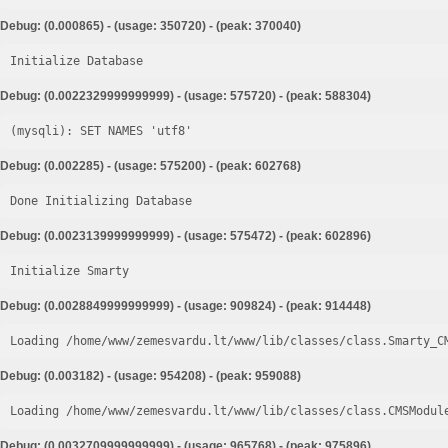
Debug: (0.000865) - (usage: 350720) - (peak: 370040)
Initialize Database
Debug: (0.0022329999999999) - (usage: 575720) - (peak: 588304)
Debug: (0.002285) - (usage: 575200) - (peak: 602768)
Done Initializing Database
Debug: (0.0023139999999999) - (usage: 575472) - (peak: 602896)
Initialize Smarty
Debug: (0.0028849999999999) - (usage: 909824) - (peak: 914448)
Loading /home/www/zemesvardu.lt/www/lib/classes/class.Smarty_C
Debug: (0.003182) - (usage: 954208) - (peak: 959088)
Loading /home/www/zemesvardu.lt/www/lib/classes/class.CMSModul
Debug: (0.0032709999999999) - (usage: 965768) - (peak: 975896)