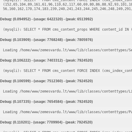
(mysqli): SELECT * FROM cms_content FORCE INDEX (cms_index_cont
(152,65,104,89,161,61,96,110,62,117,60,69,80,86,88,92,93,101,1
Debug: (0.094952) - (usage: 6422320) - (peak: 6513992)
Debug: (0.103909) - (usage: 7768248) - (peak: 7805976)
Loading /home/www/zemesvardu.lt/www/lib/classes/contenttypes/S
Debug: (0.106222) - (usage: 7403312) - (peak: 7924520)
Debug: (0.106599) - (usage: 7512360) - (peak: 7924520)
Loading /home/www/zemesvardu.lt/www/lib/classes/contenttypes/L
Debug: (0.107335) - (usage: 7654584) - (peak: 7924520)
Loading /home/www/zemesvardu.lt/www/lib/classes/contenttypes/P
Debug: (0.110201) - (usage: 7709904) - (peak: 7924520)