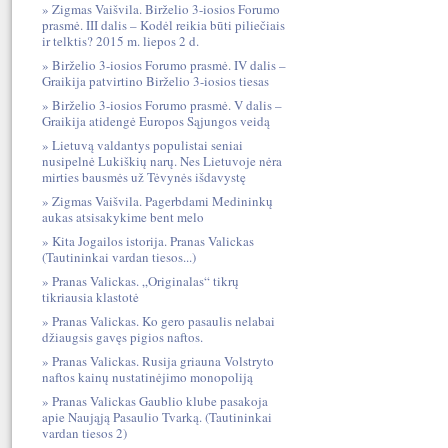
Zigmas Vaišvila. Birželio 3-iosios Forumo
prasmė. III dalis – Kodėl reikia būti piliečiais
ir telktis? 2015 m. liepos 2 d.
Birželio 3-iosios Forumo prasmė. IV dalis –
Graikija patvirtino Birželio 3-iosios tiesas
Birželio 3-iosios Forumo prasmė. V dalis –
Graikija atidengė Europos Sąjungos veidą
Lietuvą valdantys populistai seniai
nusipelnė Lukiškių narų. Nes Lietuvoje nėra
mirties bausmės už Tėvynės išdavystę
Zigmas Vaišvila. Pagerbdami Medininkų
aukas atsisakykime bent melo
Kita Jogailos istorija. Pranas Valickas
(Tautininkai vardan tiesos...)
Pranas Valickas. „Originalas“ tikrų
tikriausia klastotė
Pranas Valickas. Ko gero pasaulis nelabai
džiaugsis gavęs pigios naftos.
Pranas Valickas. Rusija griauna Volstryto
naftos kainų nustatinėjimo monopoliją
Pranas Valickas Gaublio klube pasakoja
apie Naująją Pasaulio Tvarką. (Tautininkai
vardan tiesos 2)