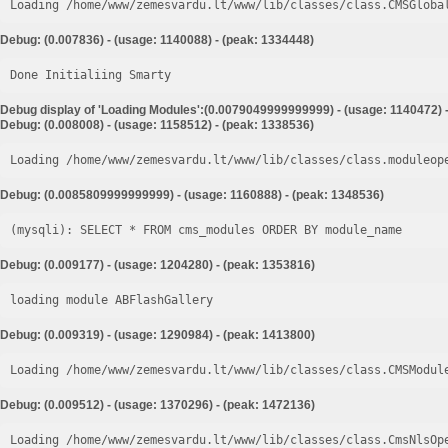
Loading /home/www/zemesvardu.lt/www/lib/classes/class.CMSGloba
Debug: (0.007836) - (usage: 1140088) - (peak: 1334448)
Done Initialiing Smarty
Debug display of 'Loading Modules':(0.0079049999999999) - (usage: 1140472) 
Debug: (0.008008) - (usage: 1158512) - (peak: 1338536)
Loading /home/www/zemesvardu.lt/www/lib/classes/class.moduleop
Debug: (0.0085809999999999) - (usage: 1160888) - (peak: 1348536)
Debug: (0.009177) - (usage: 1204280) - (peak: 1353816)
loading module ABFlashGallery
Debug: (0.009319) - (usage: 1290984) - (peak: 1413800)
Loading /home/www/zemesvardu.lt/www/lib/classes/class.CMSModul
Debug: (0.009512) - (usage: 1370296) - (peak: 1472136)
Loading /home/www/zemesvardu.lt/www/lib/classes/class.CmsNlsOp