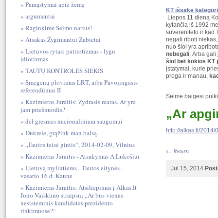
Pamąstymai apie žemę
KT išsakė kategor
argumentai
Liepos 11 dieną Ko
kylančią iš 1992 met
Raginkime Seimo narius!
suvereniteto ir kad 
Atsakas Žygimantui Zabietai
negali riboti nieka
nuo šiol yra apribo
Lietuvos rytas: patriotizmas - lygu
nebegali
. Arba gal
idiotizmas.
šiol bet kokios K
įstatymai, kurie pri
TAUTŲ KONTROLĖS SIEKIS
proga ir manau,
ka
Smegenų plovimas LRT, arba Pavojingasis
referendūmas II
Seime baigėsi puik
Kazimieras Juraitis: Žydrasis maras. Ar yra
jam priešnuodis?
„Ar apgi
dėl grėsmės nacionaliniam saugumui
http://alkas.lt/201
Dukrele, grąžink man balsą.
„Tautos teisė gintis“, 2014-02-09, Vilnius
←
Return
Kazimieras Juraitis - Atsakymas A.Lukošiui
Lietuvą mylintiems - Tautos eitynės -
Jul 15, 2014
Post
vasario 16 d. Kaune
Kazimieras Juraitis: Atsiliepimas į Alkas.lt
Jono Vaiškūno straipsnį „Ar bus vienas
nesisteminis kandidatas prezidento
rinkimuose?“