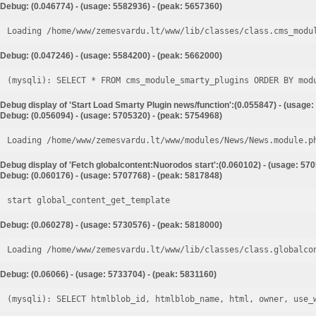
Debug: (0.046774) - (usage: 5582936) - (peak: 5657360)
Loading /home/www/zemesvardu.lt/www/lib/classes/class.cms_modu
Debug: (0.047246) - (usage: 5584200) - (peak: 5662000)
Debug display of 'Start Load Smarty Plugin news/function':(0.055847) - (usage:
Debug: (0.056094) - (usage: 5705320) - (peak: 5754968)
Loading /home/www/zemesvardu.lt/www/modules/News/News.module.p
Debug display of 'Fetch globalcontent:Nuorodos start':(0.060102) - (usage: 57
Debug: (0.060176) - (usage: 5707768) - (peak: 5817848)
start global_content_get_template
Debug: (0.060278) - (usage: 5730576) - (peak: 5818000)
Loading /home/www/zemesvardu.lt/www/lib/classes/class.globalco
Debug: (0.06066) - (usage: 5733704) - (peak: 5831160)