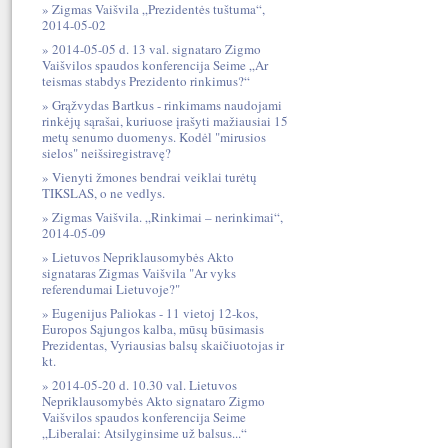
Zigmas Vaišvila „Prezidentės tuštuma“,
2014-05-02
2014-05-05 d. 13 val. signataro Zigmo
Vaišvilos spaudos konferencija Seime „Ar
teismas stabdys Prezidento rinkimus?“
Grąžvydas Bartkus - rinkimams naudojami
rinkėjų sąrašai, kuriuose įrašyti mažiausiai 15
metų senumo duomenys. Kodėl "mirusios
sielos" neišsiregistravę?
Vienyti žmones bendrai veiklai turėtų
TIKSLAS, o ne vedlys.
Zigmas Vaišvila. „Rinkimai – nerinkimai“,
2014-05-09
Lietuvos Nepriklausomybės Akto
signataras Zigmas Vaišvila "Ar vyks
referendumai Lietuvoje?"
Eugenijus Paliokas - 11 vietoj 12-kos,
Europos Sąjungos kalba, mūsų būsimasis
Prezidentas, Vyriausias balsų skaičiuotojas ir
kt.
2014-05-20 d. 10.30 val. Lietuvos
Nepriklausomybės Akto signataro Zigmo
Vaišvilos spaudos konferencija Seime
„Liberalai: Atsilyginsime už balsus...“