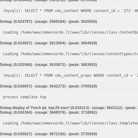
Debug: (0.024466) - (usage: 3501152) - (peak: 3576144)
Debug: (0.024787) - (usage: 3569184) - (peak: 3620504)
Loading /home/www/zemesvardu.lt/www/lib/classes/class.ContentB
Debug: (0.024927) - (usage: 3613064) - (peak: 3664928)
Loading /home/www/zemesvardu.lt/www/lib/classes/contenttypes/C
Debug: (0.025566) - (usage: 3635872) - (peak: 3683952)
Debug: (0.026057) - (usage: 3642272) - (peak: 3700528)
process template top
Debug display of 'Fetch tpl_top:29 start':(0.026113) - (usage: 3643112) - (peak
Debug: (0.026364) - (usage: 3668576) - (peak: 3718992)
Loading /home/www/zemesvardu.lt/www/lib/classes/class.template
Debug: (0.026827) - (usage: 3672192) - (peak: 3735928)