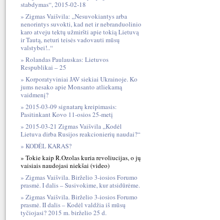
stabdymas“, 2015-02-18
Zigmas Vaišvila: „Nesuvokiantys arba
nenorintys suvokti, kad net ir nebranduolinio
karo atveju tektų užmiršti apie tokią Lietuvą
ir Tautą, neturi teisės vadovauti mūsų
valstybei!..“
Rolandas Paulauskas: Lietuvos
Respublikai – 25
Korporatyviniai JAV siekiai Ukrainoje. Ko
jums nesako apie Monsanto atliekamą
vaidmenį?
2015-03-09 signatarų kreipimasis:
Pasitinkant Kovo 11-osios 25-metį
2015-03-21 Zigmas Vaišvila „Kodėl
Lietuva dirba Rusijos reakcionierių naudai?“
KODĖL KARAS?
Tokie kaip R.Ozolas kuria revoliucijas, o jų
vaisiais naudojasi niekšai (video)
Zigmas Vaišvila. Birželio 3-iosios Forumo
prasmė. I dalis – Susivokime, kur atsidūrėme.
Zigmas Vaišvila. Birželio 3-iosios Forumo
prasmė. II dalis – Kodėl valdžia iš mūsų
tyčiojasi? 2015 m. birželio 25 d.