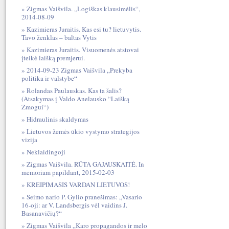
Zigmas Vaišvila. „Logiškas klausimėlis“,
2014-08-09
Kazimieras Juraitis. Kas esi tu? lietuvytis.
Tavo ženklas – baltas Vytis
Kazimieras Juraitis. Visuomenės atstovai
įteikė laišką premjerui.
2014-09-23 Zigmas Vaišvila „Prekyba
politika ir valstybe“
Rolandas Paulauskas. Kas ta šalis?
(Atsakymas į Valdo Anelausko “Laišką
Žmogui“)
Hidraulinis skaldymas
Lietuvos žemės ūkio vystymo strategijos
vizija
Neklaidingoji
Zigmas Vaišvila. RŪTA GAJAUSKAITĖ. In
memoriam papildant, 2015-02-03
KREIPIMASIS VARDAN LIETUVOS!
Seimo nario P. Gylio pranešimas: „Vasario
16-oji: ar V. Landsbergis vėl vaidins J.
Basanavičių?“
Zigmas Vaišvila „Karo propagandos ir melo