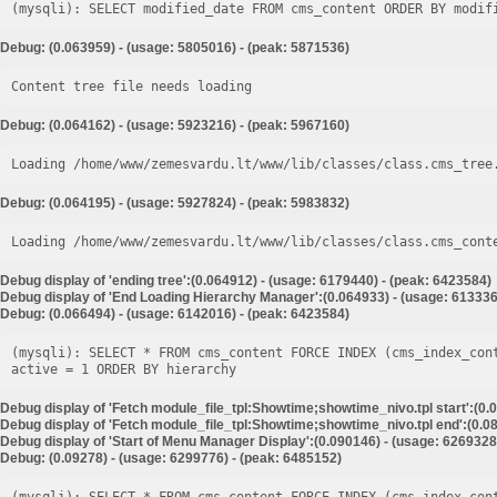
Debug: (0.063959) - (usage: 5805016) - (peak: 5871536)
Content tree file needs loading
Debug: (0.064162) - (usage: 5923216) - (peak: 5967160)
Loading /home/www/zemesvardu.lt/www/lib/classes/class.cms_tree
Debug: (0.064195) - (usage: 5927824) - (peak: 5983832)
Loading /home/www/zemesvardu.lt/www/lib/classes/class.cms_cont
Debug display of 'ending tree':(0.064912) - (usage: 6179440) - (peak: 6423584)
Debug display of 'End Loading Hierarchy Manager':(0.064933) - (usage: 613336
Debug: (0.066494) - (usage: 6142016) - (peak: 6423584)
(mysqli): SELECT * FROM cms_content FORCE INDEX (cms_index_con
Debug display of 'Fetch module_file_tpl:Showtime;showtime_nivo.tpl start':(0.
Debug display of 'Fetch module_file_tpl:Showtime;showtime_nivo.tpl end':(0.08
Debug display of 'Start of Menu Manager Display':(0.090146) - (usage: 6269328
Debug: (0.09278) - (usage: 6299776) - (peak: 6485152)