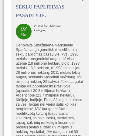
SĖKLŲ PAPLITIMAS
PASAULYJE.
Posted by: Adminas
08
Category:
Mar
Genovaitė Smažinienė-Markūnaitė
Sparčiai auga genetiškai modifikuotų
sėklų paplitimas pasaulyje. Pvz., 1996
metais transgeniniai augalai iš viso
užėmė 2,8 milijono hektarų ploto, 1997
metais – 8,1 hektaro, o 1998 metais jau
28 milijonus hektarų. 2011 metais tokių
augalų sėklomis apsodinti maždaug 160
milijonų hektarų 29 šalyse. Tokie augalai
tampa vis populiaresni Brazilijoje
(apsodinti 30,3 milijonai hektarų),
Argentinoje (23,7 milijonai hektarų),
Kinijoje, Indijoje, Pietų Afrikoje bei kitose
šalyse. Tačiau nei viena šalis kol kas
neaplenkė JAV, kur genetiškai
modifikuotų kultūrų (daugiausiai
kukurūzų, sojos pupelių, medvilnės,
rapsų, cukrinių runkelių ir liucernos)
pasėlių plotas sudaro 69 milijonus
hektarų. Apskritai, JAV daugiau nei 60