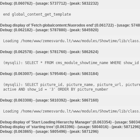
Debug: (0.060762) - (usage: 5737712) - (peak: 5832232)
end global_content_get_template
Debug display of 'Fetch globalcontent:Nuorodos end':(0.061722) - (usage: 5748
Debug: (0.062182) - (usage: 5787880) - (peak: 5845920)
Loading /home/www/zemesvardu.lt/www/modules/Showtime/lib/class
Debug: (0.062578) - (usage: 5781760) - (peak: 5862624)
Debug: (0.063007) - (usage: 5795464) - (peak: 5863184)
(mysqli): SELECT picture_id, picture_name, picture_url, pictur
Debug: (0.063308) - (usage: 5810392) - (peak: 5867160)
Loading /home/www/zemesvardu.lt/www/modules/Showtime/lib/class
Debug display of 'Start Loading Hierarchy Manager':(0.063354) - (usage: 58034
Debug display of 'starting tree':(0.063396) - (usage: 5804016) - (peak: 5871296
Debug: (0.063865) - (usage: 5805496) - (peak: 5871296)