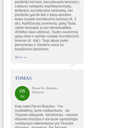
priešintis bet kam, kas prievarta kėsinasi į
Lietuvos valstybės nepriklausomybę,
teritorijos, konstitucijos santvarką, bet
priešintis gali tik tiek ir tokia apimtimi
kokia nustato konstitucinis teismas (K. 3
str.). Aukščiausią suverenią galią Tauta
vykdo tiesiogiai ar per demokratiškai
išrinktus savo atstovus, Tautos suverenių
galių ribas ir apimtis nustato Konstitucinis
teismas (K. 4str.). Taigi akyse įvyko
perversmas ir Sveikinu visus su
baudžiavos įteisinimu.
More
→
TOMAS
Posted by: Adminas
06
Category:
Jul
Kaip sakė Pjeras Buastas - Yra
nusikaltimų, kurie neišperkami, - tai
Tėvynės išdavystė. Servilizmas - esminis
išdaviko bruožas ir visi kurie sąmoningai
nedalyvavo referendume yra Tėvynės
išdavikai - dezertyrai. Šie žmonės,