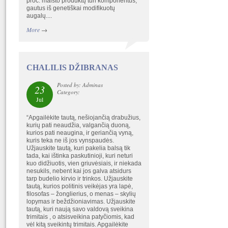
proc. maisto produktų turi komponentus,
gautus iš genetiškai modifikuotų
augalų....
More
→
CHALILIS DŽIBRANAS
Posted by: Adminas
23
Category:
Jul
“Apgailėkite tautą, nešiojančią drabužius,
kurių pati neaudžia, valgančią duoną,
kurios pati neaugina, ir geriančią vyną,
kuris teka ne iš jos vynspaudės.
Užjauskite tautą, kuri pakelia balsą tik
tada, kai ištinka paskutinioji, kuri neturi
kuo didžiuotis, vien griuvėsiais, ir niekada
nesukils, nebent kai jos galva atsidurs
tarp budelio kirvio ir trinkos. Užjauskite
tautą, kurios politinis veikėjas yra lapė,
filosofas – žonglierius, o menas – skylių
lopymas ir beždžioniavimas. Užjauskite
tautą, kuri naują savo valdovą sveikina
trimitais , o atsisveikina patyčiomis, kad
vėl kitą sveikintų trimitais. Apgailėkite