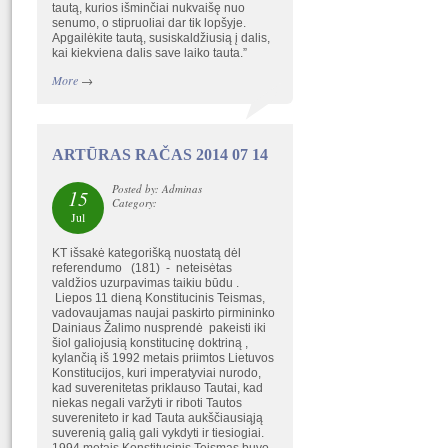
tautą, kurios išminčiai nukvaišę nuo
senumo, o stipruoliai dar tik lopšyje.
Apgailėkite tautą, susiskaldžiusią į dalis,
kai kiekviena dalis save laiko tauta.”
More
→
ARTŪRAS RAČAS 2014 07 14
Posted by: Adminas
15
Category:
Jul
KT išsakė kategorišką nuostatą dėl
referendumo (181) - neteisėtas
valdžios uzurpavimas taikiu būdu .
Liepos 11 dieną Konstitucinis Teismas,
vadovaujamas naujai paskirto pirmininko
Dainiaus Žalimo nusprendė pakeisti iki
šiol galiojusią konstitucinę doktriną ,
kylančią iš 1992 metais priimtos Lietuvos
Konstitucijos, kuri imperatyviai nurodo,
kad suverenitetas priklauso Tautai, kad
niekas negali varžyti ir riboti Tautos
suvereniteto ir kad Tauta aukščiausiąją
suverenią galią gali vykdyti ir tiesiogiai.