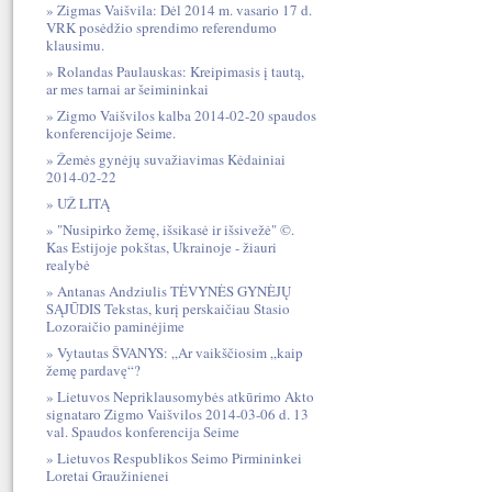
Zigmas Vaišvila: Dėl 2014 m. vasario 17 d.
VRK posėdžio sprendimo referendumo
klausimu.
Rolandas Paulauskas: Kreipimasis į tautą,
ar mes tarnai ar šeimininkai
Zigmo Vaišvilos kalba 2014-02-20 spaudos
konferencijoje Seime.
Žemės gynėjų suvažiavimas Kėdainiai
2014-02-22
UŽ LITĄ
"Nusipirko žemę, išsikasė ir išsivežė" ©.
Kas Estijoje pokštas, Ukrainoje - žiauri
realybė
Antanas Andziulis TĖVYNĖS GYNĖJŲ
SĄJŪDIS Tekstas, kurį perskaičiau Stasio
Lozoraičio paminėjime
Vytautas ŠVANYS: „Ar vaikščiosim „kaip
žemę pardavę“?
Lietuvos Nepriklausomybės atkūrimo Akto
signataro Zigmo Vaišvilos 2014-03-06 d. 13
val. Spaudos konferencija Seime
Lietuvos Respublikos Seimo Pirmininkei
Loretai Graužinienei