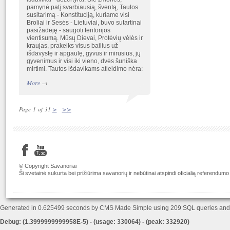
pamynė patį svarbiausią, šventą, Tautos
susitarimą - Konstituciją, kuriame visi
Broliai ir Sesės - Lietuviai, buvo sutartinai
pasižadėję - saugoti teritorijos
vientisumą. Mūsų Dievai, Protėvių vėlės ir
kraujas, prakeiks visus bailius už
išdavystę ir apgaulę, gyvus ir mirusius, jų
gyvenimus ir visi iki vieno, dvės šuniška
mirtimi. Tautos išdavikams atleidimo nėra:
More
→
>
>>
Page 1 of 31
© Copyright Savanoriai
Ši svetainė sukurta bei prižiūrima savanorių ir nebūtinai atspindi oficialią referendumo
Generated in 0.625499 seconds by CMS Made Simple using 209 SQL queries an
Debug: (1.3999999999958E-5) - (usage: 330064) - (peak: 332920)