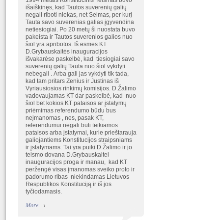
1994 metais Konstitucinis Teismas buvo
išaiškinęs, kad Tautos suverenių galių
negali riboti niekas, net Seimas, per kurį
Tauta savo suverenias galias įgyvendina
netiesiogiai. Po 20 metų ši nuostata buvo
pakeista ir Tautos suverenios galios nuo
šiol yra apribotos. Iš esmės KT
D.Grybauskaitės inauguracijos
išvakarėse paskelbė, kad tiesiogiai savo
suverenių galių Tauta nuo šiol vykdyti
nebegali . Arba gali jas vykdyti tik tada,
kad tam pritars Zenius ir Justinas iš
Vyriausiosios rinkimų komisijos. D.Žalimo
vadovaujamas KT dar paskelbė, kad nuo
šiol bet kokios KT pataisos ar įstatymų
priėmimas referendumo būdu bus
neįmanomas , nes, pasak KT,
referendumui negali būti teikiamos
pataisos arba įstatymai, kurie prieštarauja
galiojantiems Konstitucijos straipsniams
ir įstatymams. Tai yra puiki D.Žalimo ir jo
teismo dovana D.Grybauskaitei
inauguracijos proga ir manau, kad KT
peržengė visas įmanomas sveiko proto ir
padorumo ribas niekindamas Lietuvos
Respublikos Konstituciją ir iš jos
tyčiodamasis.
More
→