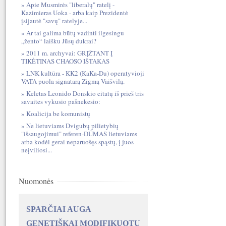
Apie Musmirės "liberalų" ratelį -
Kazimieras Uoka - arba kaip Prezidentė
įsijautė "savų" ratelyje...
Ar tai galima būtų vadinti ilgesingu
„žento“ laišku Jūsų dukrai?
2011 m. archyvai: GRĮŽTANT Į
TIKĖTINAS CHAOSO IŠTAKAS
LNK kultūra - KK2 (KaKa-Du) operatyvioji
VATA puola signatarą Zigmą Vaišvilą.
Keletas Leonido Donskio citatų iš prieš tris
savaites vykusio pašnekesio:
Koalicija be komunistų
Ne lietuviams Dvigubų pilietybių
"išsaugojimui" referen-DŪMAS lietuviams
arba kodėl gerai neparuošęs spąstų, į juos
neįviliosi...
Nuomonės
SPARČIAI AUGA
GENETIŠKAI MODIFIKUOTŲ