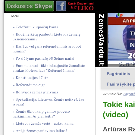
Meniu
Geležinių kurpaičių kaina
Kodėl reikėtų parduoti Lietuvos žemelę
užsieniečiams?
Kas Tu: vulgari​s referendum​inis ar robot
human?
Po siūlymu pasirašę 38 Seimo nariai
Euromutantai - ūkininkaujančio žurnalisto
atsakas Profesoriaus "Referendūmams"
Pagrindinis
Konstitucijos 47 str.
Pasirašykite p
Referendumo eiga
Bolivijos žemės įstatymas
Jūs esate čia:
Pagrind
Spekuliacija: Lietuvos Žemės neišveš. Jau
Tokie kai
išveža!
Žemės ūkio, kaip gamtos proceso
(video)
naikinimas. Ar yra išeitis?
Lietuvos žemės vertė – aukso kaina
Artūras R
Artėja žemės pardavimo laikas?