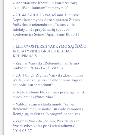
Ar pritariame liberalų ir konservatorių
„kiauliškai šauniam“ sumanymui?
2014-03-10 d. 13 val. 45 min. Lietuvos
Nepriklausomybės Akto signataro Zigmo
Vaišvilos ir referendumo „Tautos valia“
iniciatyvinės grupės narių spaudos
konferencija Seime "Apginkime Kovo 11-
ąją!"
LIETUVOS PERSITVARKYMO SĄJŪDŽIO
INICIATYVINĖS GRUPĖS KLUBAS
KREIPIMASIS
Zigmas Vaišvila „Referendumas Seimo
pinklėse“, 2014-03-13, Vilnius
2014-03-21 Zigmas Vaišvila „Euro mums
įveda, vadovaujantis ne ekonomine logika,
bet politiniu sprendimu“
"Referendumo blokavimas peržengė ne tik
teisės, bet ir sąžinės ribas"
Valdoma žiniasklaida mindo "žemės
Referendumą", pasaulio Bushido čempioną
Remigijų, suaštrina Jo biografijos spalvas.
Zigmas Vaišvila „Seimo, Prezidentės ir
Vyriausybės volas prieš referendumus“,
2014-03-27