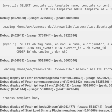
(mysqli): SELECT template_id, template_name, template_content, 
Debug: (0.028628) - (usage: 3755840) - (peak: 3805808)
Loading /home/www/zemesvardu.lt/www/lib/classes/class.Events.p
Debug: (0.02943) - (usage: 3759544) - (peak: 3822696)
(mysqli): SELECT eh.tag_name, eh.module_name, e.originator, e.e
        INNER JOIN cms_events e ON e.event_id = eh.event_id

Debug: (0.04039) - (usage: 5519960) - (peak: 5603040)
Loading /home/www/zemesvardu.lt/www/lib/classes/class.CMS_Cont
Debug display of 'Fetch content:pagedata start':(0.040472) - (usage: 5520024) 
Debug display of 'Fetch content:pagedata end':(0.041342) - (usage: 5535520) -
Debug display of 'Fetch tpl_top:29 end':(0.04142) - (usage: 5518000) - (peak: 
Debug: (0.041444) - (usage: 5518040) - (peak: 5624848)
process template body
Debug display of 'Fetch tpl_body:29 start':(0.041477) - (usage: 5518744) - (pe
Debug display of 'Start Load Smarty Plugin menu/function':(0.04666) - (usage: