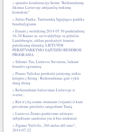
spaudos konferencija Seime "Referendumų
likimas Lietuvoje artėjančių rinkimų
kontekste"
Julius Panka: Tautininkų Sąjujngos padėka
bendražygiams
Einant į susitikimą 2014 05 30 penktadienį
16-30 Kauno m. savivaldybėje su piliečiu
Landsbergiu, siūlau perskaityti žemiau
pateikiamą ištrauką. LIETUVOS
PERSITVARKYMO SĄJŪDŽIO BENDROJI
PROGRAMA
Sėkmės Tau, Lietuvos Suverene, laikant
brandos egzaminą
Pranas Valickas perskaitė įstatymą, reikia
kreiptis į Seimą - Referendumas gali vykti
daug dienų
Referendume balsavimas Lietuvoje ir
svetur...
Kur ir į ką esame stumiami (vejami) ir kam
privalome priešintis saugodami Tautą
Lietuvos Žemės pardavimo užsienio
subjektams sandoriai yra ir bus niekiniai
Zigmas Vaišvila. „Vėl melas dėl euro“,
2014-07-22