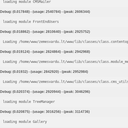
loading module CMSMailer
Debug: (0.017848) - (usage: 2540784) - (peak: 2606344)
loading module FrontEndUsers
Debug: (0.018862) - (usage: 2810640) - (peak: 2925752)
Loading /home/www/zemesvardu.lt/www/lib/classes/class.contento
Debug: (0.019124) - (usage: 2824864) - (peak: 2942968)
Loading /home/www/zemesvardu.lt/www/lib/classes/class.module_m
Debug: (0.01932) - (usage: 2842920) - (peak: 2952984)
Loading /home/www/zemesvardu.lt/www/lib/classes/class.cms_util
Debug: (0.020374) - (usage: 2920944) - (peak: 3046296)
loading module TreeManager
Debug: (0.020875) - (usage: 3016256) - (peak: 3114736)
loading module Gallery