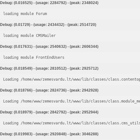
Debug: (0.016525) - (usage: 2284792) - (peak: 2348024)
loading module Forum
Debug: (0.01729) - (usage: 2434432) - (peak: 2514720)
loading module CMSMailer
Debug: (0.017631) - (usage: 2540632) - (peak: 2606344)
loading module FrontEndUsers
Debug: (0.018549) - (usage: 2810512) - (peak: 2925712)
Loading /home/www/zemesvardu.lt/www/lib/classes/class.contento
Debug: (0.018766) - (usage: 2824736) - (peak: 2942928)
Loading /home/www/zemesvardu.lt/www/lib/classes/class.module_m
Debug: (0.018979) - (usage: 2842792) - (peak: 2952944)
Loading /home/www/zemesvardu.lt/www/lib/classes/class.cms_util
Debug: (0.019983) - (usage: 2920848) - (peak: 3046288)