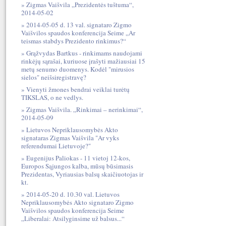
Zigmas Vaišvila „Prezidentės tuštuma“,
2014-05-02
2014-05-05 d. 13 val. signataro Zigmo
Vaišvilos spaudos konferencija Seime „Ar
teismas stabdys Prezidento rinkimus?“
Grąžvydas Bartkus - rinkimams naudojami
rinkėjų sąrašai, kuriuose įrašyti mažiausiai 15
metų senumo duomenys. Kodėl "mirusios
sielos" neišsiregistravę?
Vienyti žmones bendrai veiklai turėtų
TIKSLAS, o ne vedlys.
Zigmas Vaišvila. „Rinkimai – nerinkimai“,
2014-05-09
Lietuvos Nepriklausomybės Akto
signataras Zigmas Vaišvila "Ar vyks
referendumai Lietuvoje?"
Eugenijus Paliokas - 11 vietoj 12-kos,
Europos Sąjungos kalba, mūsų būsimasis
Prezidentas, Vyriausias balsų skaičiuotojas ir
kt.
2014-05-20 d. 10.30 val. Lietuvos
Nepriklausomybės Akto signataro Zigmo
Vaišvilos spaudos konferencija Seime
„Liberalai: Atsilyginsime už balsus...“