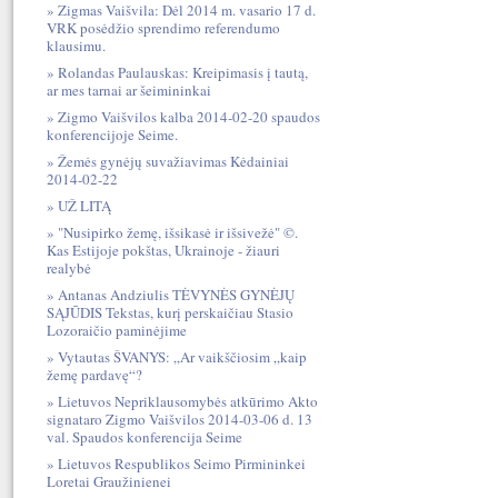
Zigmas Vaišvila: Dėl 2014 m. vasario 17 d.
VRK posėdžio sprendimo referendumo
klausimu.
Rolandas Paulauskas: Kreipimasis į tautą,
ar mes tarnai ar šeimininkai
Zigmo Vaišvilos kalba 2014-02-20 spaudos
konferencijoje Seime.
Žemės gynėjų suvažiavimas Kėdainiai
2014-02-22
UŽ LITĄ
"Nusipirko žemę, išsikasė ir išsivežė" ©.
Kas Estijoje pokštas, Ukrainoje - žiauri
realybė
Antanas Andziulis TĖVYNĖS GYNĖJŲ
SĄJŪDIS Tekstas, kurį perskaičiau Stasio
Lozoraičio paminėjime
Vytautas ŠVANYS: „Ar vaikščiosim „kaip
žemę pardavę“?
Lietuvos Nepriklausomybės atkūrimo Akto
signataro Zigmo Vaišvilos 2014-03-06 d. 13
val. Spaudos konferencija Seime
Lietuvos Respublikos Seimo Pirmininkei
Loretai Graužinienei