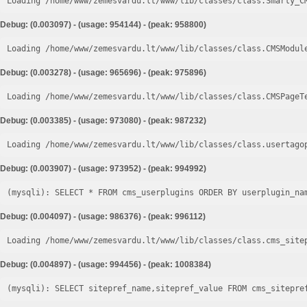
Loading /home/www/zemesvardu.lt/www/lib/classes/class.Smarty_C
Debug: (0.003097) - (usage: 954144) - (peak: 958800)
Loading /home/www/zemesvardu.lt/www/lib/classes/class.CMSModul
Debug: (0.003278) - (usage: 965696) - (peak: 975896)
Loading /home/www/zemesvardu.lt/www/lib/classes/class.CMSPageT
Debug: (0.003385) - (usage: 973080) - (peak: 987232)
Loading /home/www/zemesvardu.lt/www/lib/classes/class.usertago
Debug: (0.003907) - (usage: 973952) - (peak: 994992)
Debug: (0.004097) - (usage: 986376) - (peak: 996112)
Loading /home/www/zemesvardu.lt/www/lib/classes/class.cms_site
Debug: (0.004897) - (usage: 994456) - (peak: 1008384)