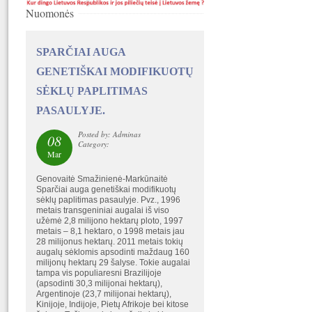
Nuomonės
SPARČIAI AUGA
GENETIŠKAI MODIFIKUOTŲ
SĖKLŲ PAPLITIMAS
PASAULYJE.
Posted by: Adminas
08
Category:
Mar
Genovaitė Smažinienė-Markūnaitė
Sparčiai auga genetiškai modifikuotų
sėklų paplitimas pasaulyje. Pvz., 1996
metais transgeniniai augalai iš viso
užėmė 2,8 milijono hektarų ploto, 1997
metais – 8,1 hektaro, o 1998 metais jau
28 milijonus hektarų. 2011 metais tokių
augalų sėklomis apsodinti maždaug 160
milijonų hektarų 29 šalyse. Tokie augalai
tampa vis populiaresni Brazilijoje
(apsodinti 30,3 milijonai hektarų),
Argentinoje (23,7 milijonai hektarų),
Kinijoje, Indijoje, Pietų Afrikoje bei kitose