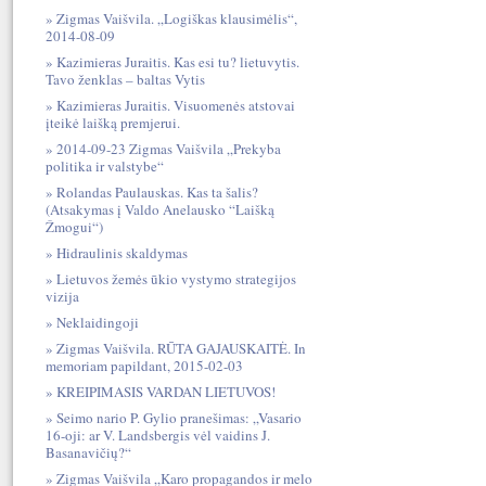
Zigmas Vaišvila. „Logiškas klausimėlis“,
2014-08-09
Kazimieras Juraitis. Kas esi tu? lietuvytis.
Tavo ženklas – baltas Vytis
Kazimieras Juraitis. Visuomenės atstovai
įteikė laišką premjerui.
2014-09-23 Zigmas Vaišvila „Prekyba
politika ir valstybe“
Rolandas Paulauskas. Kas ta šalis?
(Atsakymas į Valdo Anelausko “Laišką
Žmogui“)
Hidraulinis skaldymas
Lietuvos žemės ūkio vystymo strategijos
vizija
Neklaidingoji
Zigmas Vaišvila. RŪTA GAJAUSKAITĖ. In
memoriam papildant, 2015-02-03
KREIPIMASIS VARDAN LIETUVOS!
Seimo nario P. Gylio pranešimas: „Vasario
16-oji: ar V. Landsbergis vėl vaidins J.
Basanavičių?“
Zigmas Vaišvila „Karo propagandos ir melo