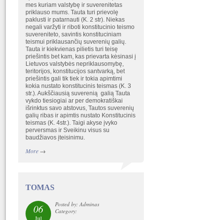
mes kuriam valstybę ir suverenitetas
priklauso mums. Tauta turi prievolę
paklusti ir patarnauti (K. 2 str). Niekas
negali varžyti ir riboti konstitucinio teismo
suvereniteto, savintis konstituciniam
teismui priklausančių suverenių galių.
Tauta ir kiekvienas pilietis turi teisę
priešintis bet kam, kas prievarta kėsinasi į
Lietuvos valstybės nepriklausomybę,
teritorijos, konstitucijos santvarką, bet
priešintis gali tik tiek ir tokia apimtimi
kokia nustato konstitucinis teismas (K. 3
str.). Aukščiausią suverenią galią Tauta
vykdo tiesiogiai ar per demokratiškai
išrinktus savo atstovus, Tautos suverenių
galių ribas ir apimtis nustato Konstitucinis
teismas (K. 4str.). Taigi akyse įvyko
perversmas ir Sveikinu visus su
baudžiavos įteisinimu.
More
→
TOMAS
Posted by: Adminas
06
Category:
Jul