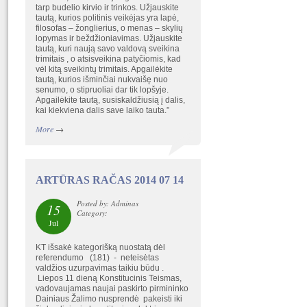
tarp budelio kirvio ir trinkos. Užjauskite
tautą, kurios politinis veikėjas yra lapė,
filosofas – žonglierius, o menas – skylių
lopymas ir beždžioniavimas. Užjauskite
tautą, kuri naują savo valdovą sveikina
trimitais , o atsisveikina patyčiomis, kad
vėl kitą sveikintų trimitais. Apgailėkite
tautą, kurios išminčiai nukvaišę nuo
senumo, o stipruoliai dar tik lopšyje.
Apgailėkite tautą, susiskaldžiusią į dalis,
kai kiekviena dalis save laiko tauta.”
More
→
ARTŪRAS RAČAS 2014 07 14
Posted by: Adminas
15
Category:
Jul
KT išsakė kategorišką nuostatą dėl
referendumo (181) - neteisėtas
valdžios uzurpavimas taikiu būdu .
Liepos 11 dieną Konstitucinis Teismas,
vadovaujamas naujai paskirto pirmininko
Dainiaus Žalimo nusprendė pakeisti iki