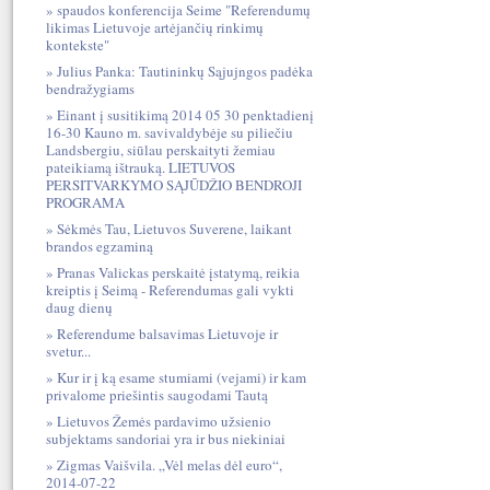
spaudos konferencija Seime "Referendumų
likimas Lietuvoje artėjančių rinkimų
kontekste"
Julius Panka: Tautininkų Sąjujngos padėka
bendražygiams
Einant į susitikimą 2014 05 30 penktadienį
16-30 Kauno m. savivaldybėje su piliečiu
Landsbergiu, siūlau perskaityti žemiau
pateikiamą ištrauką. LIETUVOS
PERSITVARKYMO SĄJŪDŽIO BENDROJI
PROGRAMA
Sėkmės Tau, Lietuvos Suverene, laikant
brandos egzaminą
Pranas Valickas perskaitė įstatymą, reikia
kreiptis į Seimą - Referendumas gali vykti
daug dienų
Referendume balsavimas Lietuvoje ir
svetur...
Kur ir į ką esame stumiami (vejami) ir kam
privalome priešintis saugodami Tautą
Lietuvos Žemės pardavimo užsienio
subjektams sandoriai yra ir bus niekiniai
Zigmas Vaišvila. „Vėl melas dėl euro“,
2014-07-22