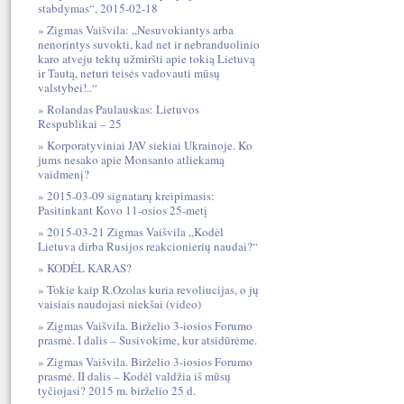
stabdymas“, 2015-02-18
Zigmas Vaišvila: „Nesuvokiantys arba
nenorintys suvokti, kad net ir nebranduolinio
karo atveju tektų užmiršti apie tokią Lietuvą
ir Tautą, neturi teisės vadovauti mūsų
valstybei!..“
Rolandas Paulauskas: Lietuvos
Respublikai – 25
Korporatyviniai JAV siekiai Ukrainoje. Ko
jums nesako apie Monsanto atliekamą
vaidmenį?
2015-03-09 signatarų kreipimasis:
Pasitinkant Kovo 11-osios 25-metį
2015-03-21 Zigmas Vaišvila „Kodėl
Lietuva dirba Rusijos reakcionierių naudai?“
KODĖL KARAS?
Tokie kaip R.Ozolas kuria revoliucijas, o jų
vaisiais naudojasi niekšai (video)
Zigmas Vaišvila. Birželio 3-iosios Forumo
prasmė. I dalis – Susivokime, kur atsidūrėme.
Zigmas Vaišvila. Birželio 3-iosios Forumo
prasmė. II dalis – Kodėl valdžia iš mūsų
tyčiojasi? 2015 m. birželio 25 d.