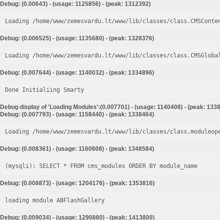
Debug: (0.00643) - (usage: 1125856) - (peak: 1312392)
Loading /home/www/zemesvardu.lt/www/lib/classes/class.CMSConte
Debug: (0.006525) - (usage: 1135680) - (peak: 1328376)
Loading /home/www/zemesvardu.lt/www/lib/classes/class.CMSGloba
Debug: (0.007644) - (usage: 1140032) - (peak: 1334896)
Done Initialiing Smarty
Debug display of 'Loading Modules':(0.007701) - (usage: 1140408) - (peak: 133
Debug: (0.007793) - (usage: 1158440) - (peak: 1338464)
Loading /home/www/zemesvardu.lt/www/lib/classes/class.moduleop
Debug: (0.008361) - (usage: 1160808) - (peak: 1348584)
Debug: (0.008873) - (usage: 1204176) - (peak: 1353816)
loading module ABFlashGallery
Debug: (0.009034) - (usage: 1290880) - (peak: 1413800)