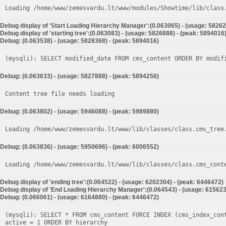
Loading /home/www/zemesvardu.lt/www/modules/Showtime/lib/class
Debug display of 'Start Loading Hierarchy Manager':(0.063065) - (usage: 58262
Debug display of 'starting tree':(0.063083) - (usage: 5826888) - (peak: 5894016
Debug: (0.063538) - (usage: 5828368) - (peak: 5894016)
Debug: (0.063633) - (usage: 5827888) - (peak: 5894256)
Content tree file needs loading
Debug: (0.063802) - (usage: 5946088) - (peak: 5989880)
Loading /home/www/zemesvardu.lt/www/lib/classes/class.cms_tree
Debug: (0.063836) - (usage: 5950696) - (peak: 6006552)
Loading /home/www/zemesvardu.lt/www/lib/classes/class.cms_cont
Debug display of 'ending tree':(0.064522) - (usage: 6202304) - (peak: 6446472)
Debug display of 'End Loading Hierarchy Manager':(0.064543) - (usage: 615623
Debug: (0.066061) - (usage: 6164880) - (peak: 6446472)
(mysqli): SELECT * FROM cms_content FORCE INDEX (cms_index_con