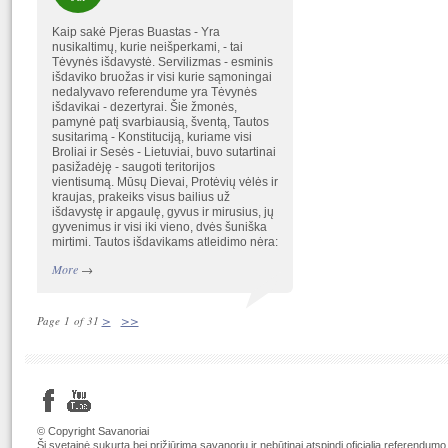
Kaip sakė Pjeras Buastas - Yra
nusikaltimų, kurie neišperkami, - tai
Tėvynės išdavystė. Servilizmas - esminis
išdaviko bruožas ir visi kurie sąmoningai
nedalyvavo referendume yra Tėvynės
išdavikai - dezertyrai. Šie žmonės,
pamynė patį svarbiausią, šventą, Tautos
susitarimą - Konstituciją, kuriame visi
Broliai ir Sesės - Lietuviai, buvo sutartinai
pasižadėję - saugoti teritorijos
vientisumą. Mūsų Dievai, Protėvių vėlės ir
kraujas, prakeiks visus bailius už
išdavystę ir apgaulę, gyvus ir mirusius, jų
gyvenimus ir visi iki vieno, dvės šuniška
mirtimi. Tautos išdavikams atleidimo nėra:
More
→
>
>>
Page 1 of 31
© Copyright Savanoriai
Ši svetainė sukurta bei prižiūrima savanorių ir nebūtinai atspindi oficialią referendumo