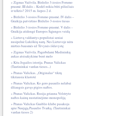
Zigmas Vaišvila. Birželio 3-iosios Forumo
prasmė. III dalis – Kodėl reikia būti piliečiais
ir telktis? 2015 m. liepos 2 d.
Birželio 3-iosios Forumo prasmė. IV dalis –
Graikija patvirtino Birželio 3-iosios tiesas
Birželio 3-iosios Forumo prasmė. V dalis –
Graikija atidengė Europos Sąjungos veidą
Lietuvą valdantys populistai seniai
nusipelnė Lukiškių narų. Nes Lietuvoje nėra
mirties bausmės už Tėvynės išdavystę
Zigmas Vaišvila. Pagerbdami Medininkų
aukas atsisakykime bent melo
Kita Jogailos istorija. Pranas Valickas
(Tautininkai vardan tiesos...)
Pranas Valickas. „Originalas“ tikrų
tikriausia klastotė
Pranas Valickas. Ko gero pasaulis nelabai
džiaugsis gavęs pigios naftos.
Pranas Valickas. Rusija griauna Volstryto
naftos kainų nustatinėjimo monopoliją
Pranas Valickas Gaublio klube pasakoja
apie Naująją Pasaulio Tvarką. (Tautininkai
vardan tiesos 2)