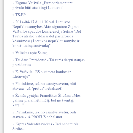
Zigmas Vaišvila „Europarlamentarai
privalo būti atsakingi Lietuvai”
TS-EP
2014-04-17 d. 11.30 val. Lietuvos
Nepriklausomybės Akto signataro Zigmo
Vaišvilos spaudos konferencija Seime "Dėl
Tautos atsako valdžiai dėl pastarosios
kėsinimosi į Lietuvos nepriklausomybę ir
konstitucinę santvarką"
Valickas apie Seimą
Tai daro Prezidentė - Tai turės daryti naujas
prezidentas
Z. Vaišvila “ES nusimeta kaukes ir
Lietuvoje”
Platinkime, težino esantys svetur, būti
atsvara - už "protus" nebalsuot!
Žemės gynėjas Pranciškus Šliužas: „Mes
galime pralaimėti mūšį, bet ne šventąjį
karą!..”
Platinkime, težino esantys svetur, būti
atsvara - už PROTUS nebalsuot!
Kipras Valentinavičius - Tad nepamiršk,
Širdie...