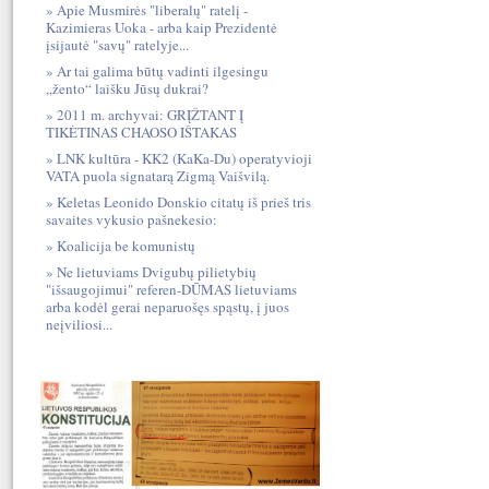
Apie Musmirės "liberalų" ratelį -
Kazimieras Uoka - arba kaip Prezidentė
įsijautė "savų" ratelyje...
Ar tai galima būtų vadinti ilgesingu
„žento“ laišku Jūsų dukrai?
2011 m. archyvai: GRĮŽTANT Į
TIKĖTINAS CHAOSO IŠTAKAS
LNK kultūra - KK2 (KaKa-Du) operatyvioji
VATA puola signatarą Zigmą Vaišvilą.
Keletas Leonido Donskio citatų iš prieš tris
savaites vykusio pašnekesio:
Koalicija be komunistų
Ne lietuviams Dvigubų pilietybių
"išsaugojimui" referen-DŪMAS lietuviams
arba kodėl gerai neparuošęs spąstų, į juos
neįviliosi...