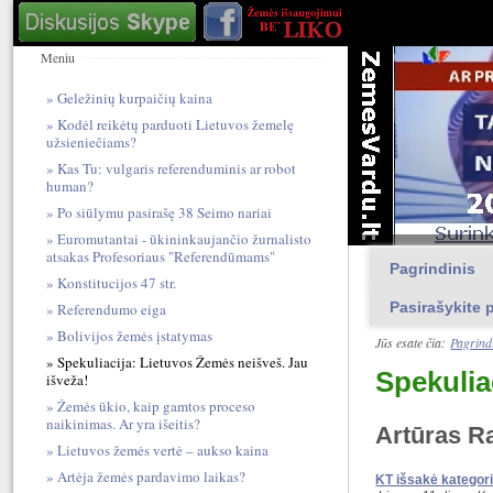
Meniu
Geležinių kurpaičių kaina
Kodėl reikėtų parduoti Lietuvos žemelę
užsieniečiams?
Kas Tu: vulgari​s referendum​inis ar robot
human?
Po siūlymu pasirašę 38 Seimo nariai
Euromutantai - ūkininkaujančio žurnalisto
atsakas Profesoriaus "Referendūmams"
Pagrindinis
Konstitucijos 47 str.
Pasirašykite p
Referendumo eiga
Bolivijos žemės įstatymas
Jūs esate čia:
Pagrind
Spekuliacija: Lietuvos Žemės neišveš. Jau
Spekulia
išveža!
Žemės ūkio, kaip gamtos proceso
naikinimas. Ar yra išeitis?
Artūras R
Lietuvos žemės vertė – aukso kaina
Artėja žemės pardavimo laikas?
KT išsakė kategor