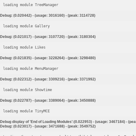
loading module TreeManager
Debug: (0.020442) - (usage: 3016160) - (peak: 3114728)
loading module Gallery
Debug: (0.021017) - (usage: 3107720) - (peak: 3180304)
loading module Likes
Debug: (0.021835) - (usage: 3228264) - (peak: 3298480)
loading module MenuManager
Debug: (0.022312) - (usage: 3309216) - (peak: 3371992)
loading module Showtime
Debug: (0.022787) - (usage: 3389064) - (peak: 3450888)
loading module TinyMCE
Debug display of 'End of Loading Modules':(0.022953) - (usage: 3467184) - (pe
Debug: (0.023017) - (usage: 3471688) - (peak: 3549752)