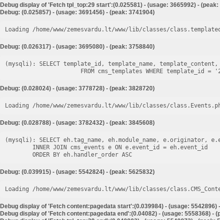
Debug display of 'Fetch tpl_top:29 start':(0.025581) - (usage: 3665992) - (peak
Debug: (0.025857) - (usage: 3691456) - (peak: 3741904)
Loading /home/www/zemesvardu.lt/www/lib/classes/class.template
Debug: (0.026317) - (usage: 3695080) - (peak: 3758840)
(mysqli): SELECT template_id, template_name, template_content, 
Debug: (0.028024) - (usage: 3778728) - (peak: 3828720)
Loading /home/www/zemesvardu.lt/www/lib/classes/class.Events.p
Debug: (0.028788) - (usage: 3782432) - (peak: 3845608)
(mysqli): SELECT eh.tag_name, eh.module_name, e.originator, e.e
        INNER JOIN cms_events e ON e.event_id = eh.event_id

Debug: (0.039915) - (usage: 5542824) - (peak: 5625832)
Loading /home/www/zemesvardu.lt/www/lib/classes/class.CMS_Cont
Debug display of 'Fetch content:pagedata start':(0.039984) - (usage: 5542896) 
Debug display of 'Fetch content:pagedata end':(0.04082) - (usage: 5558368) - 