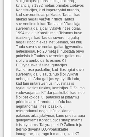
šiol galiojusią konstitucinę doktriną ,
kylančią iš 1992 metais priimtos Lietuvos
Konstitucijos, kuri imperatyviai nurodo,
kad suverenitetas priklauso Tautai, kad
niekas negali varžyti ir riboti Tautos
suvereniteto ir kad Tauta aukščiausiąją
suverenią galią gali vykdyti ir tiesiogiai.
1994 metais Konstitucinis Teismas buvo
išaiškinęs, kad Tautos suverenių galių
negali riboti niekas, net Seimas, per kurį
Tauta savo suverenias galias įgyvendina
netiesiogiai. Po 20 metų ši nuostata buvo
pakeista ir Tautos suverenios galios nuo
šiol yra apribotos. Iš esmės KT
D.Grybauskaitės inauguracijos
išvakarėse paskelbė, kad tiesiogiai savo
suverenių galių Tauta nuo šiol vykdyti
nebegali . Arba gali jas vykdyti tik tada,
kad tam pritars Zenius ir Justinas iš
Vyriausiosios rinkimų komisijos. D.Žalimo
vadovaujamas KT dar paskelbė, kad nuo
šiol bet kokios KT pataisos ar įstatymų
priėmimas referendumo būdu bus
neįmanomas , nes, pasak KT,
referendumui negali būti teikiamos
pataisos arba įstatymai, kurie prieštarauja
galiojantiems Konstitucijos straipsniams
ir įstatymams. Tai yra puiki D.Žalimo ir jo
teismo dovana D.Grybauskaitei
inauguracijos proga ir manau, kad KT