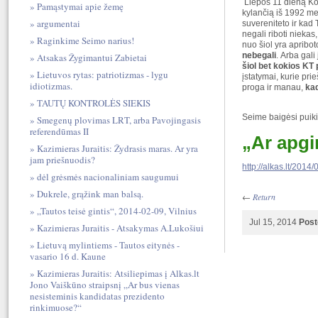
Liepos 11 dieną Ko
Pamąstymai apie žemę
kylančią iš 1992 met
argumentai
suvereniteto ir kad 
negali riboti nieka
Raginkime Seimo narius!
nuo šiol yra apribo
nebegali
. Arba gal
Atsakas Žygimantui Zabietai
šiol bet kokios K
Lietuvos rytas: patriotizmas - lygu
įstatymai, kurie pri
idiotizmas.
proga ir manau,
ka
TAUTŲ KONTROLĖS SIEKIS
Seime baigėsi puik
Smegenų plovimas LRT, arba Pavojingasis
referendūmas II
„Ar apgi
Kazimieras Juraitis: Žydrasis maras. Ar yra
jam priešnuodis?
http://alkas.lt/201
dėl grėsmės nacionaliniam saugumui
Dukrele, grąžink man balsą.
←
Return
„Tautos teisė gintis“, 2014-02-09, Vilnius
Jul 15, 2014
Post
Kazimieras Juraitis - Atsakymas A.Lukošiui
Lietuvą mylintiems - Tautos eitynės -
vasario 16 d. Kaune
Kazimieras Juraitis: Atsiliepimas į Alkas.lt
Jono Vaiškūno straipsnį „Ar bus vienas
nesisteminis kandidatas prezidento
rinkimuose?“