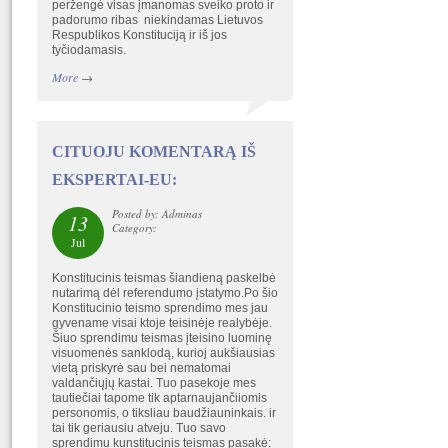
peržengė visas įmanomas sveiko proto ir
padorumo ribas niekindamas Lietuvos
Respublikos Konstituciją ir iš jos
tyčiodamasis.
More
→
CITUOJU KOMENTARĄ IŠ
EKSPERTAI-EU:
Posted by: Adminas
13
Category:
Jul
Konstitucinis teismas šiandieną paskelbė
nutarimą dėl referendumo įstatymo.Po šio
Konstitucinio teismo sprendimo mes jau
gyvename visai ktoje teisinėje realybėje.
Šiuo sprendimu teismas įteisino luominę
visuomenės sanklodą, kurioj aukšiausias
vietą priskyrė sau bei nematomai
valdančiųjų kastai. Tuo pasekoje mes
tautiečiai tapome tik aptarnaujančiiomis
personomis, o tiksliau baudžiauninkais. ir
tai tik geriausiu atveju. Tuo savo
sprendimu kunstitucinis teismas pasakė: