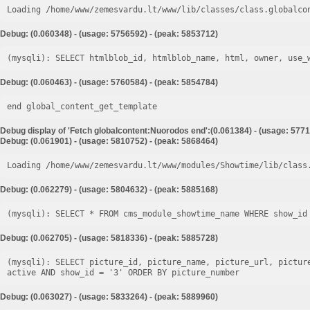
Loading /home/www/zemesvardu.lt/www/lib/classes/class.globalco
Debug: (0.060348) - (usage: 5756592) - (peak: 5853712)
Debug: (0.060463) - (usage: 5760584) - (peak: 5854784)
end global_content_get_template
Debug display of 'Fetch globalcontent:Nuorodos end':(0.061384) - (usage: 5771
Debug: (0.061901) - (usage: 5810752) - (peak: 5868464)
Loading /home/www/zemesvardu.lt/www/modules/Showtime/lib/class
Debug: (0.062279) - (usage: 5804632) - (peak: 5885168)
Debug: (0.062705) - (usage: 5818336) - (peak: 5885728)
(mysqli): SELECT picture_id, picture_name, picture_url, pictur
Debug: (0.063027) - (usage: 5833264) - (peak: 5889960)