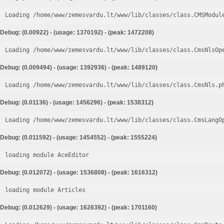
Loading /home/www/zemesvardu.lt/www/lib/classes/class.CMSModul
Debug: (0.00922) - (usage: 1370192) - (peak: 1472208)
Loading /home/www/zemesvardu.lt/www/lib/classes/class.CmsNlsOp
Debug: (0.009494) - (usage: 1392936) - (peak: 1489120)
Loading /home/www/zemesvardu.lt/www/lib/classes/class.CmsNls.p
Debug: (0.01136) - (usage: 1456296) - (peak: 1538312)
Loading /home/www/zemesvardu.lt/www/lib/classes/class.CmsLangO
Debug: (0.011592) - (usage: 1454552) - (peak: 1555224)
loading module AceEditor
Debug: (0.012072) - (usage: 1536808) - (peak: 1616312)
loading module Articles
Debug: (0.012629) - (usage: 1626392) - (peak: 1701160)