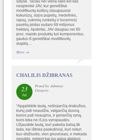
šalyse. Tačiau nei viena šalis kol kas
neaplenkė JAV, kur genetiškai
modifikuotų kultūrų (daugiausiai
kukurūzų, sojos pupelių, medvilnės,
rapsų, cukrinių runkelių ir liucernos)
pasėlių plotas sudaro 69 milijonus
hektarų. Apskritai, JAV daugiau nei 60
proc. maisto produktų turi komponentus,
gautus iš genetiškai modifikuotų
augalų....
More
→
CHALILIS DŽIBRANAS
Posted by: Adminas
23
Category:
Jul
“Apgailėkite tautą, nešiojančią drabužius,
kurių pati neaudžia, valgančią duoną,
kurios pati neaugina, ir geriančią vyną,
kuris teka ne iš jos vynspaudės.
Užjauskite tautą, kuri pakelia balsą tik
tada, kai ištinka paskutinioji, kuri neturi
kuo didžiuotis, vien griuvėsiais, ir niekada
nesukils, nebent kai jos galva atsidurs