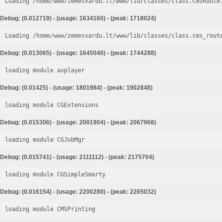
Loading /home/www/zemesvardu.lt/www/lib/classes/class.CmsRoute
Debug: (0.012719) - (usage: 1634160) - (peak: 1718024)
Loading /home/www/zemesvardu.lt/www/lib/classes/class.cms_rout
Debug: (0.013065) - (usage: 1645040) - (peak: 1744288)
loading module avplayer
Debug: (0.01425) - (usage: 1801984) - (peak: 1902848)
loading module CGExtensions
Debug: (0.015306) - (usage: 2001904) - (peak: 2067968)
loading module CGJobMgr
Debug: (0.015741) - (usage: 2111112) - (peak: 2175704)
loading module CGSimpleSmarty
Debug: (0.016154) - (usage: 2200280) - (peak: 2265032)
loading module CMSPrinting