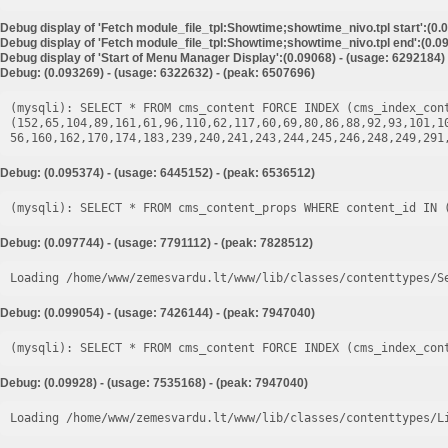
Debug display of 'Fetch module_file_tpl:Showtime;showtime_nivo.tpl start':(0.
Debug display of 'Fetch module_file_tpl:Showtime;showtime_nivo.tpl end':(0.09
Debug display of 'Start of Menu Manager Display':(0.09068) - (usage: 6292184)
Debug: (0.093269) - (usage: 6322632) - (peak: 6507696)
(mysqli): SELECT * FROM cms_content FORCE INDEX (cms_index_cont
(152,65,104,89,161,61,96,110,62,117,60,69,80,86,88,92,93,101,1
Debug: (0.095374) - (usage: 6445152) - (peak: 6536512)
Debug: (0.097744) - (usage: 7791112) - (peak: 7828512)
Loading /home/www/zemesvardu.lt/www/lib/classes/contenttypes/S
Debug: (0.099054) - (usage: 7426144) - (peak: 7947040)
Debug: (0.09928) - (usage: 7535168) - (peak: 7947040)
Loading /home/www/zemesvardu.lt/www/lib/classes/contenttypes/L