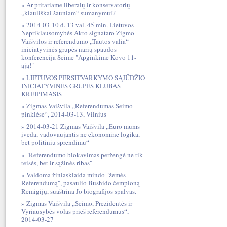
Ar pritariame liberalų ir konservatorių
„kiauliškai šauniam“ sumanymui?
2014-03-10 d. 13 val. 45 min. Lietuvos
Nepriklausomybės Akto signataro Zigmo
Vaišvilos ir referendumo „Tautos valia“
iniciatyvinės grupės narių spaudos
konferencija Seime "Apginkime Kovo 11-
ąją!"
LIETUVOS PERSITVARKYMO SĄJŪDŽIO
INICIATYVINĖS GRUPĖS KLUBAS
KREIPIMASIS
Zigmas Vaišvila „Referendumas Seimo
pinklėse“, 2014-03-13, Vilnius
2014-03-21 Zigmas Vaišvila „Euro mums
įveda, vadovaujantis ne ekonomine logika,
bet politiniu sprendimu“
"Referendumo blokavimas peržengė ne tik
teisės, bet ir sąžinės ribas"
Valdoma žiniasklaida mindo "žemės
Referendumą", pasaulio Bushido čempioną
Remigijų, suaštrina Jo biografijos spalvas.
Zigmas Vaišvila „Seimo, Prezidentės ir
Vyriausybės volas prieš referendumus“,
2014-03-27