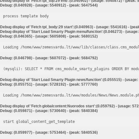
Debug display of 'Fetch tpl_top:29 end':(0.040902) - (usage: 5540872) - (peak:
Debug: (0.040928) - (usage: 5540912) - (peak: 5647544)
process template body
Debug display of 'Fetch tpl_body:29 start':(0.040963) - (usage: 5541616) - (pe
Debug display of 'Start Load Smarty Plugin menu/function':(0.046273) - (usage
Debug: (0.046365) - (usage: 5605808) - (peak: 5680152)
Loading /home/www/zemesvardu.lt/www/lib/classes/class.cms_modu
Debug: (0.046798) - (usage: 5607072) - (peak: 5684792)
Debug display of 'Start Load Smarty Plugin news/function':(0.055515) - (usage:
Debug: (0.055751) - (usage: 5728192) - (peak: 5777760)
Loading /home/www/zemesvardu.lt/www/modules/News/News.module.p
Debug display of 'Fetch globalcontent:Nuorodos start':(0.059792) - (usage: 57
Debug: (0.059871) - (usage: 5730640) - (peak: 5840384)
start global_content_get_template
Debug: (0.059977) - (usage: 5753464) - (peak: 5840536)