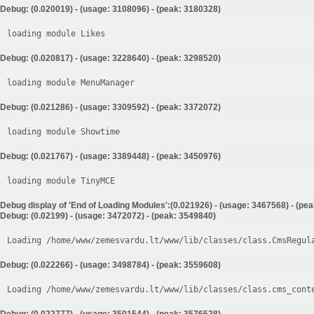
Debug: (0.020019) - (usage: 3108096) - (peak: 3180328)
loading module Likes
Debug: (0.020817) - (usage: 3228640) - (peak: 3298520)
loading module MenuManager
Debug: (0.021286) - (usage: 3309592) - (peak: 3372072)
loading module Showtime
Debug: (0.021767) - (usage: 3389448) - (peak: 3450976)
loading module TinyMCE
Debug display of 'End of Loading Modules':(0.021926) - (usage: 3467568) - (pe
Debug: (0.02199) - (usage: 3472072) - (peak: 3549840)
Loading /home/www/zemesvardu.lt/www/lib/classes/class.CmsRegul
Debug: (0.022266) - (usage: 3498784) - (peak: 3559608)
Loading /home/www/zemesvardu.lt/www/lib/classes/class.cms_cont