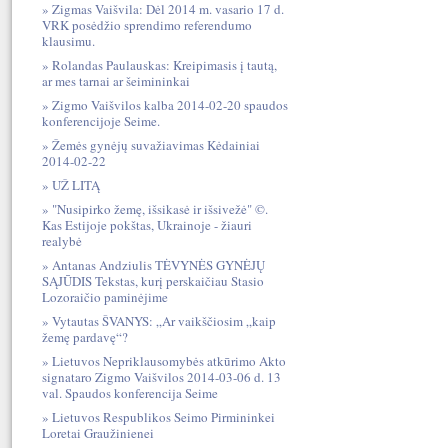
Zigmas Vaišvila: Dėl 2014 m. vasario 17 d.
VRK posėdžio sprendimo referendumo
klausimu.
Rolandas Paulauskas: Kreipimasis į tautą,
ar mes tarnai ar šeimininkai
Zigmo Vaišvilos kalba 2014-02-20 spaudos
konferencijoje Seime.
Žemės gynėjų suvažiavimas Kėdainiai
2014-02-22
UŽ LITĄ
"Nusipirko žemę, išsikasė ir išsivežė" ©.
Kas Estijoje pokštas, Ukrainoje - žiauri
realybė
Antanas Andziulis TĖVYNĖS GYNĖJŲ
SĄJŪDIS Tekstas, kurį perskaičiau Stasio
Lozoraičio paminėjime
Vytautas ŠVANYS: „Ar vaikščiosim „kaip
žemę pardavę“?
Lietuvos Nepriklausomybės atkūrimo Akto
signataro Zigmo Vaišvilos 2014-03-06 d. 13
val. Spaudos konferencija Seime
Lietuvos Respublikos Seimo Pirmininkei
Loretai Graužinienei