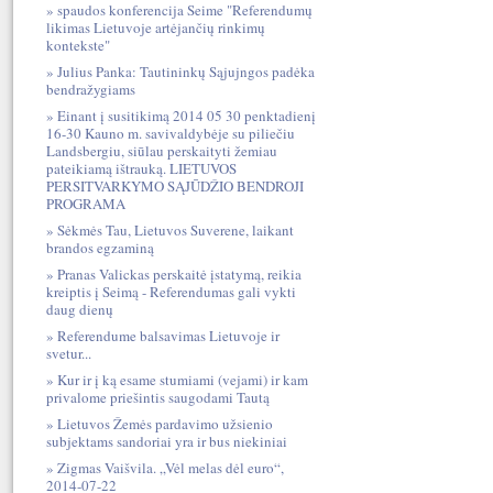
spaudos konferencija Seime "Referendumų
likimas Lietuvoje artėjančių rinkimų
kontekste"
Julius Panka: Tautininkų Sąjujngos padėka
bendražygiams
Einant į susitikimą 2014 05 30 penktadienį
16-30 Kauno m. savivaldybėje su piliečiu
Landsbergiu, siūlau perskaityti žemiau
pateikiamą ištrauką. LIETUVOS
PERSITVARKYMO SĄJŪDŽIO BENDROJI
PROGRAMA
Sėkmės Tau, Lietuvos Suverene, laikant
brandos egzaminą
Pranas Valickas perskaitė įstatymą, reikia
kreiptis į Seimą - Referendumas gali vykti
daug dienų
Referendume balsavimas Lietuvoje ir
svetur...
Kur ir į ką esame stumiami (vejami) ir kam
privalome priešintis saugodami Tautą
Lietuvos Žemės pardavimo užsienio
subjektams sandoriai yra ir bus niekiniai
Zigmas Vaišvila. „Vėl melas dėl euro“,
2014-07-22