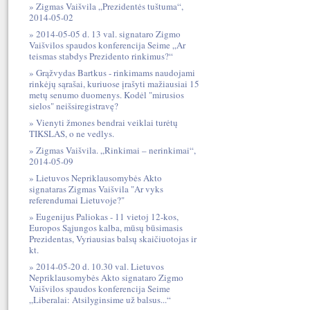
Zigmas Vaišvila „Prezidentės tuštuma“,
2014-05-02
2014-05-05 d. 13 val. signataro Zigmo
Vaišvilos spaudos konferencija Seime „Ar
teismas stabdys Prezidento rinkimus?“
Grąžvydas Bartkus - rinkimams naudojami
rinkėjų sąrašai, kuriuose įrašyti mažiausiai 15
metų senumo duomenys. Kodėl "mirusios
sielos" neišsiregistravę?
Vienyti žmones bendrai veiklai turėtų
TIKSLAS, o ne vedlys.
Zigmas Vaišvila. „Rinkimai – nerinkimai“,
2014-05-09
Lietuvos Nepriklausomybės Akto
signataras Zigmas Vaišvila "Ar vyks
referendumai Lietuvoje?"
Eugenijus Paliokas - 11 vietoj 12-kos,
Europos Sąjungos kalba, mūsų būsimasis
Prezidentas, Vyriausias balsų skaičiuotojas ir
kt.
2014-05-20 d. 10.30 val. Lietuvos
Nepriklausomybės Akto signataro Zigmo
Vaišvilos spaudos konferencija Seime
„Liberalai: Atsilyginsime už balsus...“