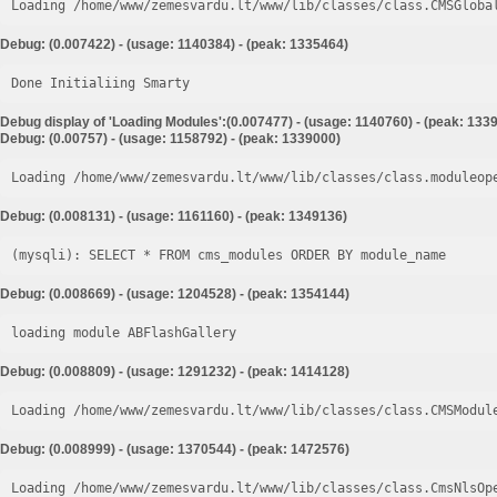
Loading /home/www/zemesvardu.lt/www/lib/classes/class.CMSGloba
Debug: (0.007422) - (usage: 1140384) - (peak: 1335464)
Done Initialiing Smarty
Debug display of 'Loading Modules':(0.007477) - (usage: 1140760) - (peak: 133
Debug: (0.00757) - (usage: 1158792) - (peak: 1339000)
Loading /home/www/zemesvardu.lt/www/lib/classes/class.moduleop
Debug: (0.008131) - (usage: 1161160) - (peak: 1349136)
Debug: (0.008669) - (usage: 1204528) - (peak: 1354144)
loading module ABFlashGallery
Debug: (0.008809) - (usage: 1291232) - (peak: 1414128)
Loading /home/www/zemesvardu.lt/www/lib/classes/class.CMSModul
Debug: (0.008999) - (usage: 1370544) - (peak: 1472576)
Loading /home/www/zemesvardu.lt/www/lib/classes/class.CmsNlsOp