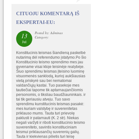
CITUOJU KOMENTARĄ IŠ
EKSPERTAI-EU:
Posted by: Adminas
13
Category:
Jul
Konstitucinis teismas šiandieną paskelbė
nutarimą dėl referendumo įstatymo.Po šio
Konstitucinio teismo sprendimo mes jau
gyvename visai ktoje teisinėje realybėje.
Šiuo sprendimu teismas įteisino luominę
visuomenės sanklodą, kurioj aukšiausias
vietą priskyrė sau bei nematomai
valdančiųjų kastai. Tuo pasekoje mes
tautiečiai tapome tik aptarnaujančiiomis
personomis, o tiksliau baudžiauninkais. ir
tai tik geriausiu atveju. Tuo savo
sprendimu kunstitucinis teismas pasakė:
mes kuriam valstybę ir suverenitetas
priklauso mums. Tauta turi prievolę
paklusti ir patarnauti (K. 2 str). Niekas
negali varžyti ir riboti konstitucinio teismo
suvereniteto, savintis konstituciniam
teismui priklausančių suverenių galių.
Tauta ir kiekvienas pilietis turi teisę