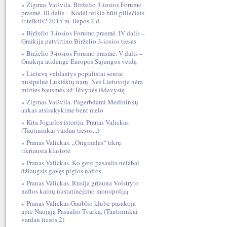
Zigmas Vaišvila. Birželio 3-iosios Forumo
prasmė. III dalis – Kodėl reikia būti piliečiais
ir telktis? 2015 m. liepos 2 d.
Birželio 3-iosios Forumo prasmė. IV dalis –
Graikija patvirtino Birželio 3-iosios tiesas
Birželio 3-iosios Forumo prasmė. V dalis –
Graikija atidengė Europos Sąjungos veidą
Lietuvą valdantys populistai seniai
nusipelnė Lukiškių narų. Nes Lietuvoje nėra
mirties bausmės už Tėvynės išdavystę
Zigmas Vaišvila. Pagerbdami Medininkų
aukas atsisakykime bent melo
Kita Jogailos istorija. Pranas Valickas
(Tautininkai vardan tiesos...)
Pranas Valickas. „Originalas“ tikrų
tikriausia klastotė
Pranas Valickas. Ko gero pasaulis nelabai
džiaugsis gavęs pigios naftos.
Pranas Valickas. Rusija griauna Volstryto
naftos kainų nustatinėjimo monopoliją
Pranas Valickas Gaublio klube pasakoja
apie Naująją Pasaulio Tvarką. (Tautininkai
vardan tiesos 2)