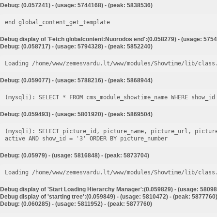
Debug: (0.057241) - (usage: 5744168) - (peak: 5838536)
end global_content_get_template
Debug display of 'Fetch globalcontent:Nuorodos end':(0.058279) - (usage: 5754
Debug: (0.058717) - (usage: 5794328) - (peak: 5852240)
Loading /home/www/zemesvardu.lt/www/modules/Showtime/lib/class
Debug: (0.059077) - (usage: 5788216) - (peak: 5868944)
Debug: (0.059493) - (usage: 5801920) - (peak: 5869504)
(mysqli): SELECT picture_id, picture_name, picture_url, pictur
Debug: (0.05979) - (usage: 5816848) - (peak: 5873704)
Loading /home/www/zemesvardu.lt/www/modules/Showtime/lib/class
Debug display of 'Start Loading Hierarchy Manager':(0.059829) - (usage: 58098
Debug display of 'starting tree':(0.059849) - (usage: 5810472) - (peak: 5877760
Debug: (0.060285) - (usage: 5811952) - (peak: 5877760)