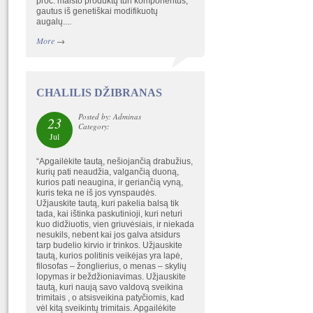
proc. maisto produktų turi komponentus,
gautus iš genetiškai modifikuotų
augalų....
More
→
CHALILIS DŽIBRANAS
Posted by: Adminas
23
Category:
Jul
“Apgailėkite tautą, nešiojančią drabužius,
kurių pati neaudžia, valgančią duoną,
kurios pati neaugina, ir geriančią vyną,
kuris teka ne iš jos vynspaudės.
Užjauskite tautą, kuri pakelia balsą tik
tada, kai ištinka paskutinioji, kuri neturi
kuo didžiuotis, vien griuvėsiais, ir niekada
nesukils, nebent kai jos galva atsidurs
tarp budelio kirvio ir trinkos. Užjauskite
tautą, kurios politinis veikėjas yra lapė,
filosofas – žonglierius, o menas – skylių
lopymas ir beždžioniavimas. Užjauskite
tautą, kuri naują savo valdovą sveikina
trimitais , o atsisveikina patyčiomis, kad
vėl kitą sveikintų trimitais. Apgailėkite