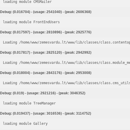
loading module CMSMailer
Debug: (0.016704) - (usage: 2541040) - (peak: 2606368)
loading module FrontEndUsers
Debug: (0.017597) - (usage: 2810896) - (peak: 2925776)
Loading /home/www/zemesvardu.lt/www/lib/classes/class.contento
Debug: (0.017817) - (usage: 2825120) - (peak: 2942992)
Loading /home/www/zemesvardu.lt/www/lib/classes/class.module_m
Debug: (0.018004) - (usage: 2843176) - (peak: 2953008)
Loading /home/www/zemesvardu.lt/www/lib/classes/class.cms_util
Debug: (0.019) - (usage: 2921216) - (peak: 3046352)
loading module TreeManager
Debug: (0.019437) - (usage: 3016536) - (peak: 3114752)
loading module Gallery