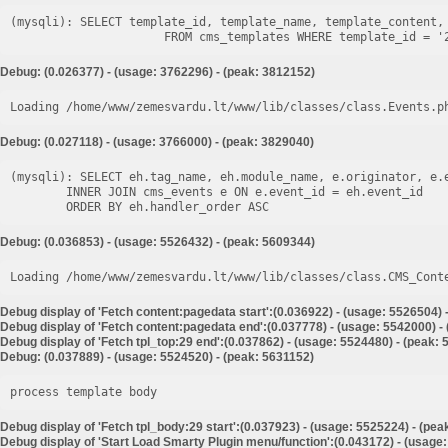
(mysqli): SELECT template_id, template_name, template_content, 
Debug: (0.026377) - (usage: 3762296) - (peak: 3812152)
Loading /home/www/zemesvardu.lt/www/lib/classes/class.Events.p
Debug: (0.027118) - (usage: 3766000) - (peak: 3829040)
(mysqli): SELECT eh.tag_name, eh.module_name, e.originator, e.e
        INNER JOIN cms_events e ON e.event_id = eh.event_id

Debug: (0.036853) - (usage: 5526432) - (peak: 5609344)
Loading /home/www/zemesvardu.lt/www/lib/classes/class.CMS_Cont
Debug display of 'Fetch content:pagedata start':(0.036922) - (usage: 5526504) 
Debug display of 'Fetch content:pagedata end':(0.037778) - (usage: 5542000) -
Debug display of 'Fetch tpl_top:29 end':(0.037862) - (usage: 5524480) - (peak:
Debug: (0.037889) - (usage: 5524520) - (peak: 5631152)
process template body
Debug display of 'Fetch tpl_body:29 start':(0.037923) - (usage: 5525224) - (pea
Debug display of 'Start Load Smarty Plugin menu/function':(0.043172) - (usage