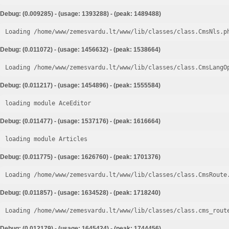
Debug: (0.009285) - (usage: 1393288) - (peak: 1489488)
Loading /home/www/zemesvardu.lt/www/lib/classes/class.CmsNls.p
Debug: (0.011072) - (usage: 1456632) - (peak: 1538664)
Loading /home/www/zemesvardu.lt/www/lib/classes/class.CmsLangO
Debug: (0.011217) - (usage: 1454896) - (peak: 1555584)
loading module AceEditor
Debug: (0.011477) - (usage: 1537176) - (peak: 1616664)
loading module Articles
Debug: (0.011775) - (usage: 1626760) - (peak: 1701376)
Loading /home/www/zemesvardu.lt/www/lib/classes/class.CmsRoute
Debug: (0.011857) - (usage: 1634528) - (peak: 1718240)
Loading /home/www/zemesvardu.lt/www/lib/classes/class.cms_rout
Debug: (0.012179) - (usage: 1645424) - (peak: 1744456)