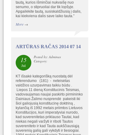
tautą, kurios išminčiai nukvaišę nuo
senumo, o stipruoliai dar tik lopšyje.
Apgailėkite tautą, susiskaldžiusią į dalis,
kai kiekviena dalis save laiko tauta.”
More
→
ARTŪRAS RAČAS 2014 07 14
Posted by: Adminas
15
Category:
Jul
KT išsakė kategorišką nuostatą dėl
referendumo (181) - neteisėtas
valdžios uzurpavimas taikiu būdu .
Liepos 11 dieną Konstitucinis Teismas,
vadovaujamas naujai paskirto pirmininko
Dainiaus Žalimo nusprendė pakeisti iki
šiol galiojusią konstitucinę doktriną ,
kylančią iš 1992 metais priimtos Lietuvos
Konstitucijos, kuri imperatyviai nurodo,
kad suverenitetas priklauso Tautai, kad
niekas negali varžyti ir riboti Tautos
suvereniteto ir kad Tauta aukščiausiąją
suverenią galią gali vykdyti ir tiesiogiai.