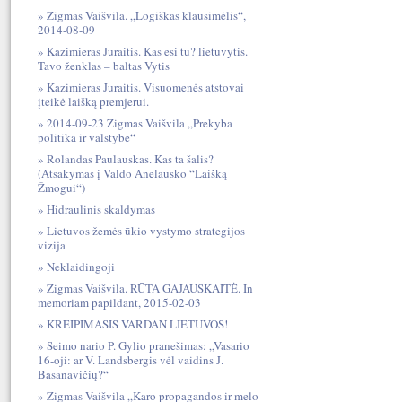
Zigmas Vaišvila. „Logiškas klausimėlis“,
2014-08-09
Kazimieras Juraitis. Kas esi tu? lietuvytis.
Tavo ženklas – baltas Vytis
Kazimieras Juraitis. Visuomenės atstovai
įteikė laišką premjerui.
2014-09-23 Zigmas Vaišvila „Prekyba
politika ir valstybe“
Rolandas Paulauskas. Kas ta šalis?
(Atsakymas į Valdo Anelausko “Laišką
Žmogui“)
Hidraulinis skaldymas
Lietuvos žemės ūkio vystymo strategijos
vizija
Neklaidingoji
Zigmas Vaišvila. RŪTA GAJAUSKAITĖ. In
memoriam papildant, 2015-02-03
KREIPIMASIS VARDAN LIETUVOS!
Seimo nario P. Gylio pranešimas: „Vasario
16-oji: ar V. Landsbergis vėl vaidins J.
Basanavičių?“
Zigmas Vaišvila „Karo propagandos ir melo