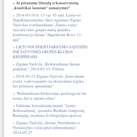
Ar pritariame liberalų ir konservatorių
„kiauliškai šauniam“ sumanymui?
2014-03-10 d. 13 val. 45 min. Lietuvos
Nepriklausomybės Akto signataro Zigmo
Vaišvilos ir referendumo „Tautos valia“
iniciatyvinės grupės narių spaudos
konferencija Seime "Apginkime Kovo 11-
ąją!"
LIETUVOS PERSITVARKYMO SĄJŪDŽIO
INICIATYVINĖS GRUPĖS KLUBAS
KREIPIMASIS
Zigmas Vaišvila „Referendumas Seimo
pinklėse“, 2014-03-13, Vilnius
2014-03-21 Zigmas Vaišvila „Euro mums
įveda, vadovaujantis ne ekonomine logika,
bet politiniu sprendimu“
"Referendumo blokavimas peržengė ne tik
teisės, bet ir sąžinės ribas"
Valdoma žiniasklaida mindo "žemės
Referendumą", pasaulio Bushido čempioną
Remigijų, suaštrina Jo biografijos spalvas.
Zigmas Vaišvila „Seimo, Prezidentės ir
Vyriausybės volas prieš referendumus“,
2014-03-27