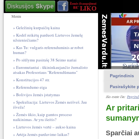
Meniu
Geležinių kurpaičių kaina
Kodėl reikėtų parduoti Lietuvos žemelę
užsieniečiams?
Kas Tu: vulgari​s referendum​inis ar robot
human?
Po siūlymu pasirašę 38 Seimo nariai
Euromutantai - ūkininkaujančio žurnalisto
atsakas Profesoriaus "Referendūmams"
Pagrindinis
Konstitucijos 47 str.
Pasirašykite p
Referendumo eiga
Bolivijos žemės įstatymas
Jūs esate čia:
Pagrind
Spekuliacija: Lietuvos Žemės neišveš. Jau
Ar prita
išveža!
Žemės ūkio, kaip gamtos proceso
sumany
naikinimas. Ar yra išeitis?
Lietuvos žemės vertė – aukso kaina
Sparčiai a
Artėja žemės pardavimo laikas?