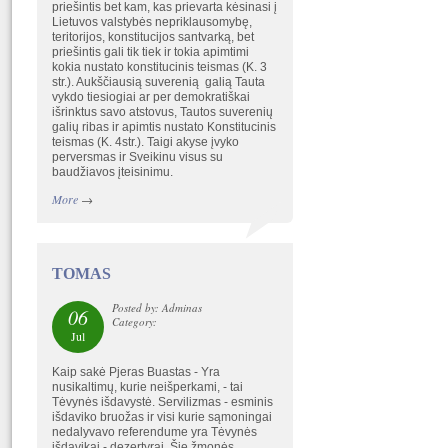
priešintis bet kam, kas prievarta kėsinasi į
Lietuvos valstybės nepriklausomybę,
teritorijos, konstitucijos santvarką, bet
priešintis gali tik tiek ir tokia apimtimi
kokia nustato konstitucinis teismas (K. 3
str.). Aukščiausią suverenią galią Tauta
vykdo tiesiogiai ar per demokratiškai
išrinktus savo atstovus, Tautos suverenių
galių ribas ir apimtis nustato Konstitucinis
teismas (K. 4str.). Taigi akyse įvyko
perversmas ir Sveikinu visus su
baudžiavos įteisinimu.
More
→
TOMAS
Posted by: Adminas
06
Category:
Jul
Kaip sakė Pjeras Buastas - Yra
nusikaltimų, kurie neišperkami, - tai
Tėvynės išdavystė. Servilizmas - esminis
išdaviko bruožas ir visi kurie sąmoningai
nedalyvavo referendume yra Tėvynės
išdavikai - dezertyrai. Šie žmonės,