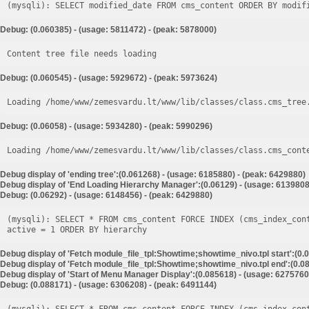
Debug: (0.060385) - (usage: 5811472) - (peak: 5878000)
Content tree file needs loading
Debug: (0.060545) - (usage: 5929672) - (peak: 5973624)
Loading /home/www/zemesvardu.lt/www/lib/classes/class.cms_tree
Debug: (0.06058) - (usage: 5934280) - (peak: 5990296)
Loading /home/www/zemesvardu.lt/www/lib/classes/class.cms_cont
Debug display of 'ending tree':(0.061268) - (usage: 6185880) - (peak: 6429880)
Debug display of 'End Loading Hierarchy Manager':(0.06129) - (usage: 6139808
Debug: (0.06292) - (usage: 6148456) - (peak: 6429880)
(mysqli): SELECT * FROM cms_content FORCE INDEX (cms_index_con
Debug display of 'Fetch module_file_tpl:Showtime;showtime_nivo.tpl start':(0.
Debug display of 'Fetch module_file_tpl:Showtime;showtime_nivo.tpl end':(0.08
Debug display of 'Start of Menu Manager Display':(0.085618) - (usage: 6275760
Debug: (0.088171) - (usage: 6306208) - (peak: 6491144)