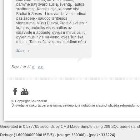
pamynė patį svarbiausią, šventą, Tautos
susitarimą - Konstituciją, kuriame visi
Broliai ir Sesės - Lietuviai, buvo sutartinai
pasižadėję - saugoti teritorijos
vientisumą. Mūsų Dievai, Protėvių vėlės ir
kraujas, prakeiks visus bailius už
išdavystę ir apgaulę, gyvus ir mirusius, jų
gyvenimus ir visi iki vieno, dvės šuniška
mirtimi. Tautos išdavikams atleidimo nėra:
More
→
>
>>
Page 1 of 31
© Copyright Savanoriai
Ši svetainė sukurta bei prižiūrima savanorių ir nebūtinai atspindi oficialią referendumo
Generated in 0.537765 seconds by CMS Made Simple using 209 SQL queries an
Debug: (1.6000000000016E-5) - (usage: 330368) - (peak: 333224)