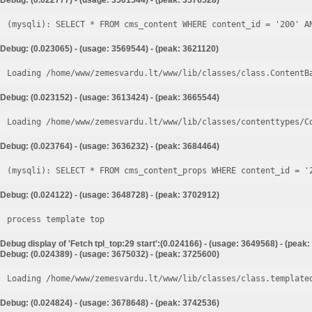
Debug: (0.022777) - (usage: 3501544) - (peak: 3576528)
Debug: (0.023065) - (usage: 3569544) - (peak: 3621120)
Loading /home/www/zemesvardu.lt/www/lib/classes/class.ContentB
Debug: (0.023152) - (usage: 3613424) - (peak: 3665544)
Loading /home/www/zemesvardu.lt/www/lib/classes/contenttypes/C
Debug: (0.023764) - (usage: 3636232) - (peak: 3684464)
Debug: (0.024122) - (usage: 3648728) - (peak: 3702912)
process template top
Debug display of 'Fetch tpl_top:29 start':(0.024166) - (usage: 3649568) - (peak
Debug: (0.024389) - (usage: 3675032) - (peak: 3725600)
Loading /home/www/zemesvardu.lt/www/lib/classes/class.template
Debug: (0.024824) - (usage: 3678648) - (peak: 3742536)