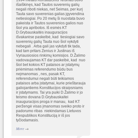
1994 metais Konstitucinis Teismas buvo
išaiškinęs, kad Tautos suverenių galių
negali riboti niekas, net Seimas, per kurį
Tauta savo suverenias galias įgyvendina
netiesiogiai. Po 20 metų ši nuostata buvo
pakeista ir Tautos suverenios galios nuo
šiol yra apribotos. Iš esmės KT
D.Grybauskaitės inauguracijos
išvakarėse paskelbė, kad tiesiogiai savo
suverenių galių Tauta nuo šiol vykdyti
nebegali . Arba gali jas vykdyti tik tada,
kad tam pritars Zenius ir Justinas iš
Vyriausiosios rinkimų komisijos. D.Žalimo
vadovaujamas KT dar paskelbė, kad nuo
šiol bet kokios KT pataisos ar įstatymų
priėmimas referendumo būdu bus
neįmanomas , nes, pasak KT,
referendumui negali būti teikiamos
pataisos arba įstatymai, kurie prieštarauja
galiojantiems Konstitucijos straipsniams
ir įstatymams. Tai yra puiki D.Žalimo ir jo
teismo dovana D.Grybauskaitei
inauguracijos proga ir manau, kad KT
peržengė visas įmanomas sveiko proto ir
padorumo ribas niekindamas Lietuvos
Respublikos Konstituciją ir iš jos
tyčiodamasis.
More
→