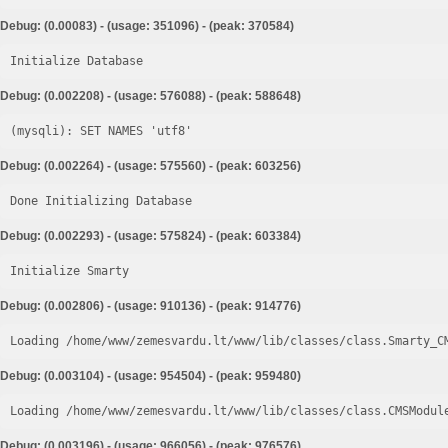
Debug: (0.00083) - (usage: 351096) - (peak: 370584)
Initialize Database
Debug: (0.002208) - (usage: 576088) - (peak: 588648)
Debug: (0.002264) - (usage: 575560) - (peak: 603256)
Done Initializing Database
Debug: (0.002293) - (usage: 575824) - (peak: 603384)
Initialize Smarty
Debug: (0.002806) - (usage: 910136) - (peak: 914776)
Loading /home/www/zemesvardu.lt/www/lib/classes/class.Smarty_C
Debug: (0.003104) - (usage: 954504) - (peak: 959480)
Loading /home/www/zemesvardu.lt/www/lib/classes/class.CMSModul
Debug: (0.003196) - (usage: 966056) - (peak: 976576)