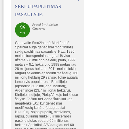
SĖKLŲ PAPLITIMAS
PASAULYJE.
Posted by: Adminas
08
Category:
Mar
Genovaitė Smažinienė-Markūnaitė
Sparčiai auga genetiškai modifikuotų
sėklų paplitimas pasaulyje. Pvz., 1996
metais transgeniniai augalai iš viso
užėmė 2,8 milijono hektarų ploto, 1997
metais – 8,1 hektaro, o 1998 metais jau
28 milijonus hektarų. 2011 metais tokių
augalų sėklomis apsodinti maždaug 160
milijonų hektarų 29 šalyse. Tokie augalai
tampa vis populiaresni Brazilijoje
(apsodinti 30,3 milijonai hektarų),
Argentinoje (23,7 milijonai hektarų),
Kinijoje, Indijoje, Pietų Afrikoje bei kitose
šalyse. Tačiau nei viena šalis kol kas
neaplenkė JAV, kur genetiškai
modifikuotų kultūrų (daugiausiai
kukurūzų, sojos pupelių, medvilnės,
rapsų, cukrinių runkelių ir liucernos)
pasėlių plotas sudaro 69 milijonus
hektarų. Apskritai, JAV daugiau nei 60