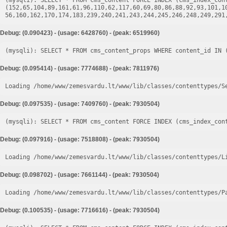
(mysqli): SELECT * FROM cms_content FORCE INDEX (cms_index_cont
(152,65,104,89,161,61,96,110,62,117,60,69,80,86,88,92,93,101,1
Debug: (0.090423) - (usage: 6428760) - (peak: 6519960)
Debug: (0.095414) - (usage: 7774688) - (peak: 7811976)
Loading /home/www/zemesvardu.lt/www/lib/classes/contenttypes/S
Debug: (0.097535) - (usage: 7409760) - (peak: 7930504)
Debug: (0.097916) - (usage: 7518808) - (peak: 7930504)
Loading /home/www/zemesvardu.lt/www/lib/classes/contenttypes/L
Debug: (0.098702) - (usage: 7661144) - (peak: 7930504)
Loading /home/www/zemesvardu.lt/www/lib/classes/contenttypes/P
Debug: (0.100535) - (usage: 7716616) - (peak: 7930504)