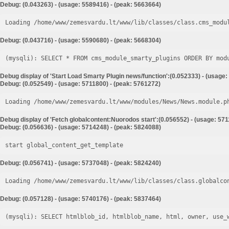
Debug: (0.043263) - (usage: 5589416) - (peak: 5663664)
Loading /home/www/zemesvardu.lt/www/lib/classes/class.cms_modu
Debug: (0.043716) - (usage: 5590680) - (peak: 5668304)
Debug display of 'Start Load Smarty Plugin news/function':(0.052333) - (usage:
Debug: (0.052549) - (usage: 5711800) - (peak: 5761272)
Loading /home/www/zemesvardu.lt/www/modules/News/News.module.p
Debug display of 'Fetch globalcontent:Nuorodos start':(0.056552) - (usage: 571
Debug: (0.056636) - (usage: 5714248) - (peak: 5824088)
start global_content_get_template
Debug: (0.056741) - (usage: 5737048) - (peak: 5824240)
Loading /home/www/zemesvardu.lt/www/lib/classes/class.globalco
Debug: (0.057128) - (usage: 5740176) - (peak: 5837464)