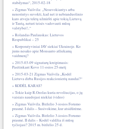
stabdymas“, 2015-02-18
Zigmas Vaišvila: „Nesuvokiantys arba
nenorintys suvokti, kad net ir nebranduolinio
karo atveju tektų užmiršti apie tokią Lietuvą
ir Tautą, neturi teisės vadovauti mūsų
valstybei!..“
Rolandas Paulauskas: Lietuvos
Respublikai – 25
Korporatyviniai JAV siekiai Ukrainoje. Ko
jums nesako apie Monsanto atliekamą
vaidmenį?
2015-03-09 signatarų kreipimasis:
Pasitinkant Kovo 11-osios 25-metį
2015-03-21 Zigmas Vaišvila „Kodėl
Lietuva dirba Rusijos reakcionierių naudai?“
KODĖL KARAS?
Tokie kaip R.Ozolas kuria revoliucijas, o jų
vaisiais naudojasi niekšai (video)
Zigmas Vaišvila. Birželio 3-iosios Forumo
prasmė. I dalis – Susivokime, kur atsidūrėme.
Zigmas Vaišvila. Birželio 3-iosios Forumo
prasmė. II dalis – Kodėl valdžia iš mūsų
tyčiojasi? 2015 m. birželio 25 d.