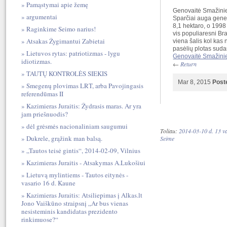
Pamąstymai apie žemę
Genovaitė Smažini
argumentai
Sparčiai auga genet
8,1 hektaro, o 1998
Raginkime Seimo narius!
vis populiaresni Braz
Atsakas Žygimantui Zabietai
viena šalis kol kas 
pasėlių plotas suda
Lietuvos rytas: patriotizmas - lygu
Genovaitė Smažini
idiotizmas.
←
Return
TAUTŲ KONTROLĖS SIEKIS
Mar 8, 2015
Post
Smegenų plovimas LRT, arba Pavojingasis
referendūmas II
Kazimieras Juraitis: Žydrasis maras. Ar yra
jam priešnuodis?
dėl grėsmės nacionaliniam saugumui
Toliau:
2014-03-10 d. 13 va
Dukrele, grąžink man balsą.
Seime
„Tautos teisė gintis“, 2014-02-09, Vilnius
Kazimieras Juraitis - Atsakymas A.Lukošiui
Lietuvą mylintiems - Tautos eitynės -
vasario 16 d. Kaune
Kazimieras Juraitis: Atsiliepimas į Alkas.lt
Jono Vaiškūno straipsnį „Ar bus vienas
nesisteminis kandidatas prezidento
rinkimuose?“