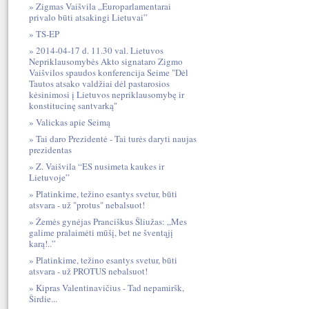
Zigmas Vaišvila „Europarlamentarai
privalo būti atsakingi Lietuvai”
TS-EP
2014-04-17 d. 11.30 val. Lietuvos
Nepriklausomybės Akto signataro Zigmo
Vaišvilos spaudos konferencija Seime "Dėl
Tautos atsako valdžiai dėl pastarosios
kėsinimosi į Lietuvos nepriklausomybę ir
konstitucinę santvarką"
Valickas apie Seimą
Tai daro Prezidentė - Tai turės daryti naujas
prezidentas
Z. Vaišvila “ES nusimeta kaukes ir
Lietuvoje”
Platinkime, težino esantys svetur, būti
atsvara - už "protus" nebalsuot!
Žemės gynėjas Pranciškus Šliužas: „Mes
galime pralaimėti mūšį, bet ne šventąjį
karą!..”
Platinkime, težino esantys svetur, būti
atsvara - už PROTUS nebalsuot!
Kipras Valentinavičius - Tad nepamiršk,
Širdie...