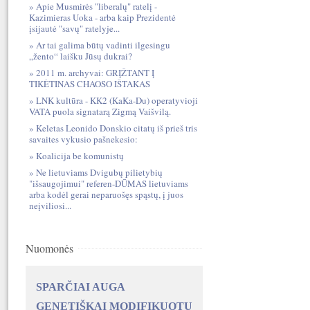
Apie Musmirės "liberalų" ratelį -
Kazimieras Uoka - arba kaip Prezidentė
įsijautė "savų" ratelyje...
Ar tai galima būtų vadinti ilgesingu
„žento“ laišku Jūsų dukrai?
2011 m. archyvai: GRĮŽTANT Į
TIKĖTINAS CHAOSO IŠTAKAS
LNK kultūra - KK2 (KaKa-Du) operatyvioji
VATA puola signatarą Zigmą Vaišvilą.
Keletas Leonido Donskio citatų iš prieš tris
savaites vykusio pašnekesio:
Koalicija be komunistų
Ne lietuviams Dvigubų pilietybių
"išsaugojimui" referen-DŪMAS lietuviams
arba kodėl gerai neparuošęs spąstų, į juos
neįviliosi...
Nuomonės
SPARČIAI AUGA
GENETIŠKAI MODIFIKUOTŲ