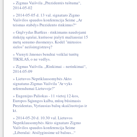
Zigmas Vaišvila „Prezidentės tuštuma“,
2014-05-02
2014-05-05 d. 13 val. signataro Zigmo
Vaišvilos spaudos konferencija Seime „Ar
teismas stabdys Prezidento rinkimus?“
Grąžvydas Bartkus - rinkimams naudojami
rinkėjų sąrašai, kuriuose įrašyti mažiausiai 15
metų senumo duomenys. Kodėl "mirusios
sielos" neišsiregistravę?
Vienyti žmones bendrai veiklai turėtų
TIKSLAS, o ne vedlys.
Zigmas Vaišvila. „Rinkimai – nerinkimai“,
2014-05-09
Lietuvos Nepriklausomybės Akto
signataras Zigmas Vaišvila "Ar vyks
referendumai Lietuvoje?"
Eugenijus Paliokas - 11 vietoj 12-kos,
Europos Sąjungos kalba, mūsų būsimasis
Prezidentas, Vyriausias balsų skaičiuotojas ir
kt.
2014-05-20 d. 10.30 val. Lietuvos
Nepriklausomybės Akto signataro Zigmo
Vaišvilos spaudos konferencija Seime
„Liberalai: Atsilyginsime už balsus...“