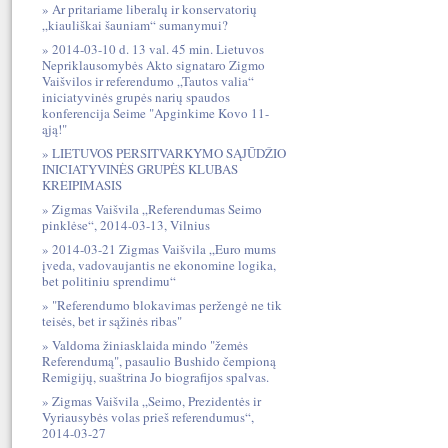
Ar pritariame liberalų ir konservatorių
„kiauliškai šauniam“ sumanymui?
2014-03-10 d. 13 val. 45 min. Lietuvos
Nepriklausomybės Akto signataro Zigmo
Vaišvilos ir referendumo „Tautos valia“
iniciatyvinės grupės narių spaudos
konferencija Seime "Apginkime Kovo 11-
ąją!"
LIETUVOS PERSITVARKYMO SĄJŪDŽIO
INICIATYVINĖS GRUPĖS KLUBAS
KREIPIMASIS
Zigmas Vaišvila „Referendumas Seimo
pinklėse“, 2014-03-13, Vilnius
2014-03-21 Zigmas Vaišvila „Euro mums
įveda, vadovaujantis ne ekonomine logika,
bet politiniu sprendimu“
"Referendumo blokavimas peržengė ne tik
teisės, bet ir sąžinės ribas"
Valdoma žiniasklaida mindo "žemės
Referendumą", pasaulio Bushido čempioną
Remigijų, suaštrina Jo biografijos spalvas.
Zigmas Vaišvila „Seimo, Prezidentės ir
Vyriausybės volas prieš referendumus“,
2014-03-27