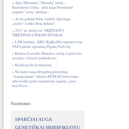
Apie Musmirės "liberalų" ratelį -
Kazimieras Uoka - arba kaip Prezidentė
įsijautė "savų" ratelyje...
Ar tai galima būtų vadinti ilgesingu
„žento“ laišku Jūsų dukrai?
2011 m. archyvai: GRĮŽTANT Į
TIKĖTINAS CHAOSO IŠTAKAS
LNK kultūra - KK2 (KaKa-Du) operatyvioji
VATA puola signatarą Zigmą Vaišvilą.
Keletas Leonido Donskio citatų iš prieš tris
savaites vykusio pašnekesio:
Koalicija be komunistų
Ne lietuviams Dvigubų pilietybių
"išsaugojimui" referen-DŪMAS lietuviams
arba kodėl gerai neparuošęs spąstų, į juos
neįviliosi...
Nuomonės
SPARČIAI AUGA
GENETIŠKAI MODIFIKUOTŲ