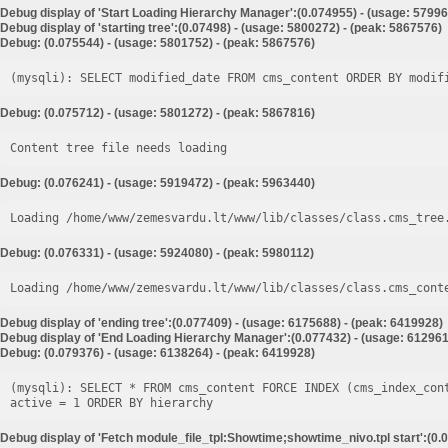
Debug display of 'Start Loading Hierarchy Manager':(0.074955) - (usage: 57996
Debug display of 'starting tree':(0.07498) - (usage: 5800272) - (peak: 5867576)
Debug: (0.075544) - (usage: 5801752) - (peak: 5867576)
Debug: (0.075712) - (usage: 5801272) - (peak: 5867816)
Content tree file needs loading
Debug: (0.076241) - (usage: 5919472) - (peak: 5963440)
Loading /home/www/zemesvardu.lt/www/lib/classes/class.cms_tree
Debug: (0.076331) - (usage: 5924080) - (peak: 5980112)
Loading /home/www/zemesvardu.lt/www/lib/classes/class.cms_cont
Debug display of 'ending tree':(0.077409) - (usage: 6175688) - (peak: 6419928)
Debug display of 'End Loading Hierarchy Manager':(0.077432) - (usage: 612961
Debug: (0.079376) - (usage: 6138264) - (peak: 6419928)
(mysqli): SELECT * FROM cms_content FORCE INDEX (cms_index_con
Debug display of 'Fetch module_file_tpl:Showtime;showtime_nivo.tpl start':(0.