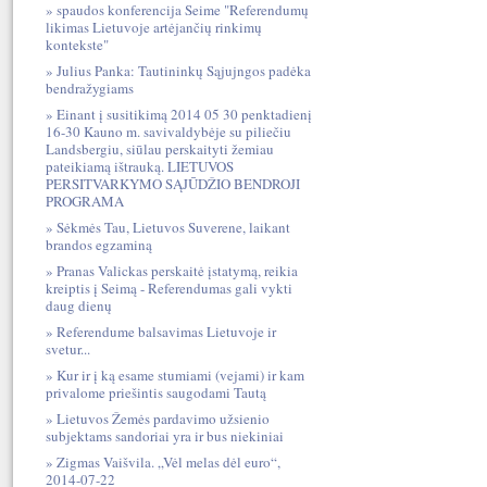
spaudos konferencija Seime "Referendumų
likimas Lietuvoje artėjančių rinkimų
kontekste"
Julius Panka: Tautininkų Sąjujngos padėka
bendražygiams
Einant į susitikimą 2014 05 30 penktadienį
16-30 Kauno m. savivaldybėje su piliečiu
Landsbergiu, siūlau perskaityti žemiau
pateikiamą ištrauką. LIETUVOS
PERSITVARKYMO SĄJŪDŽIO BENDROJI
PROGRAMA
Sėkmės Tau, Lietuvos Suverene, laikant
brandos egzaminą
Pranas Valickas perskaitė įstatymą, reikia
kreiptis į Seimą - Referendumas gali vykti
daug dienų
Referendume balsavimas Lietuvoje ir
svetur...
Kur ir į ką esame stumiami (vejami) ir kam
privalome priešintis saugodami Tautą
Lietuvos Žemės pardavimo užsienio
subjektams sandoriai yra ir bus niekiniai
Zigmas Vaišvila. „Vėl melas dėl euro“,
2014-07-22