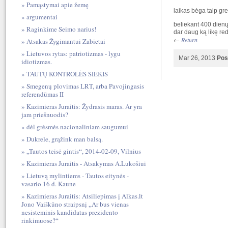
Pamąstymai apie žemę
laikas bėga taip grei
argumentai
beliekant 400 dienų 
Raginkime Seimo narius!
dar daug ką likę reda
←
Return
Atsakas Žygimantui Zabietai
Lietuvos rytas: patriotizmas - lygu
Mar 26, 2013
Pos
idiotizmas.
TAUTŲ KONTROLĖS SIEKIS
Smegenų plovimas LRT, arba Pavojingasis
referendūmas II
Kazimieras Juraitis: Žydrasis maras. Ar yra
jam priešnuodis?
dėl grėsmės nacionaliniam saugumui
Dukrele, grąžink man balsą.
„Tautos teisė gintis“, 2014-02-09, Vilnius
Kazimieras Juraitis - Atsakymas A.Lukošiui
Lietuvą mylintiems - Tautos eitynės -
vasario 16 d. Kaune
Kazimieras Juraitis: Atsiliepimas į Alkas.lt
Jono Vaiškūno straipsnį „Ar bus vienas
nesisteminis kandidatas prezidento
rinkimuose?“