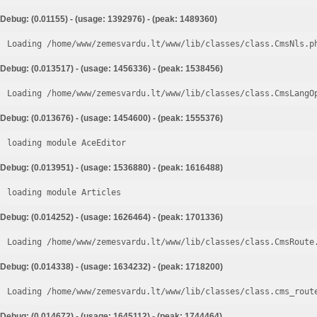
Debug: (0.01155) - (usage: 1392976) - (peak: 1489360)
Loading /home/www/zemesvardu.lt/www/lib/classes/class.CmsNls.p
Debug: (0.013517) - (usage: 1456336) - (peak: 1538456)
Loading /home/www/zemesvardu.lt/www/lib/classes/class.CmsLangO
Debug: (0.013676) - (usage: 1454600) - (peak: 1555376)
loading module AceEditor
Debug: (0.013951) - (usage: 1536880) - (peak: 1616488)
loading module Articles
Debug: (0.014252) - (usage: 1626464) - (peak: 1701336)
Loading /home/www/zemesvardu.lt/www/lib/classes/class.CmsRoute
Debug: (0.014338) - (usage: 1634232) - (peak: 1718200)
Loading /home/www/zemesvardu.lt/www/lib/classes/class.cms_rout
Debug: (0.014672) - (usage: 1645112) - (peak: 1744464)