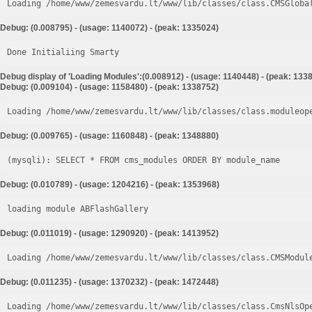
Loading /home/www/zemesvardu.lt/www/lib/classes/class.CMSGloba
Debug: (0.008795) - (usage: 1140072) - (peak: 1335024)
Done Initialiing Smarty
Debug display of 'Loading Modules':(0.008912) - (usage: 1140448) - (peak: 133
Debug: (0.009104) - (usage: 1158480) - (peak: 1338752)
Loading /home/www/zemesvardu.lt/www/lib/classes/class.moduleop
Debug: (0.009765) - (usage: 1160848) - (peak: 1348880)
Debug: (0.010789) - (usage: 1204216) - (peak: 1353968)
loading module ABFlashGallery
Debug: (0.011019) - (usage: 1290920) - (peak: 1413952)
Loading /home/www/zemesvardu.lt/www/lib/classes/class.CMSModul
Debug: (0.011235) - (usage: 1370232) - (peak: 1472448)
Loading /home/www/zemesvardu.lt/www/lib/classes/class.CmsNlsOp