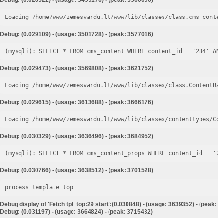
Debug: (0.028522) - (usage: 3499176) - (peak: 3560096)
Loading /home/www/zemesvardu.lt/www/lib/classes/class.cms_cont
Debug: (0.029109) - (usage: 3501728) - (peak: 3577016)
Debug: (0.029473) - (usage: 3569808) - (peak: 3621752)
Loading /home/www/zemesvardu.lt/www/lib/classes/class.ContentB
Debug: (0.029615) - (usage: 3613688) - (peak: 3666176)
Loading /home/www/zemesvardu.lt/www/lib/classes/contenttypes/C
Debug: (0.030329) - (usage: 3636496) - (peak: 3684952)
Debug: (0.030766) - (usage: 3638512) - (peak: 3701528)
process template top
Debug display of 'Fetch tpl_top:29 start':(0.030848) - (usage: 3639352) - (peak
Debug: (0.031197) - (usage: 3664824) - (peak: 3715432)