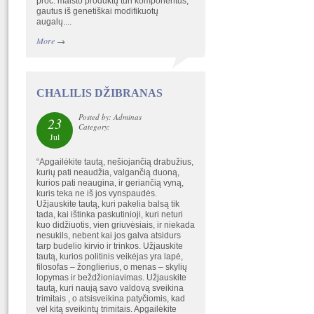
proc. maisto produktų turi komponentus,
gautus iš genetiškai modifikuotų
augalų....
More
→
CHALILIS DŽIBRANAS
Posted by: Adminas
23
Category:
Jul
“Apgailėkite tautą, nešiojančią drabužius,
kurių pati neaudžia, valgančią duoną,
kurios pati neaugina, ir geriančią vyną,
kuris teka ne iš jos vynspaudės.
Užjauskite tautą, kuri pakelia balsą tik
tada, kai ištinka paskutinioji, kuri neturi
kuo didžiuotis, vien griuvėsiais, ir niekada
nesukils, nebent kai jos galva atsidurs
tarp budelio kirvio ir trinkos. Užjauskite
tautą, kurios politinis veikėjas yra lapė,
filosofas – žonglierius, o menas – skylių
lopymas ir beždžioniavimas. Užjauskite
tautą, kuri naują savo valdovą sveikina
trimitais , o atsisveikina patyčiomis, kad
vėl kitą sveikintų trimitais. Apgailėkite