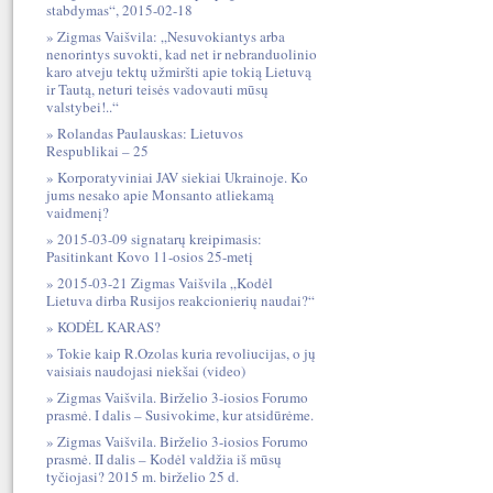
stabdymas“, 2015-02-18
Zigmas Vaišvila: „Nesuvokiantys arba
nenorintys suvokti, kad net ir nebranduolinio
karo atveju tektų užmiršti apie tokią Lietuvą
ir Tautą, neturi teisės vadovauti mūsų
valstybei!..“
Rolandas Paulauskas: Lietuvos
Respublikai – 25
Korporatyviniai JAV siekiai Ukrainoje. Ko
jums nesako apie Monsanto atliekamą
vaidmenį?
2015-03-09 signatarų kreipimasis:
Pasitinkant Kovo 11-osios 25-metį
2015-03-21 Zigmas Vaišvila „Kodėl
Lietuva dirba Rusijos reakcionierių naudai?“
KODĖL KARAS?
Tokie kaip R.Ozolas kuria revoliucijas, o jų
vaisiais naudojasi niekšai (video)
Zigmas Vaišvila. Birželio 3-iosios Forumo
prasmė. I dalis – Susivokime, kur atsidūrėme.
Zigmas Vaišvila. Birželio 3-iosios Forumo
prasmė. II dalis – Kodėl valdžia iš mūsų
tyčiojasi? 2015 m. birželio 25 d.