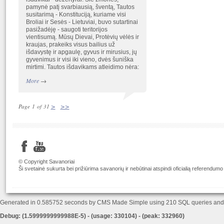
pamynė patį svarbiausią, šventą, Tautos
susitarimą - Konstituciją, kuriame visi
Broliai ir Sesės - Lietuviai, buvo sutartinai
pasižadėję - saugoti teritorijos
vientisumą. Mūsų Dievai, Protėvių vėlės ir
kraujas, prakeiks visus bailius už
išdavystę ir apgaulę, gyvus ir mirusius, jų
gyvenimus ir visi iki vieno, dvės šuniška
mirtimi. Tautos išdavikams atleidimo nėra:
More
→
>
>>
Page 1 of 31
© Copyright Savanoriai
Ši svetainė sukurta bei prižiūrima savanorių ir nebūtinai atspindi oficialią referendumo
Generated in 0.585752 seconds by CMS Made Simple using 210 SQL queries an
Debug: (1.5999999999988E-5) - (usage: 330104) - (peak: 332960)