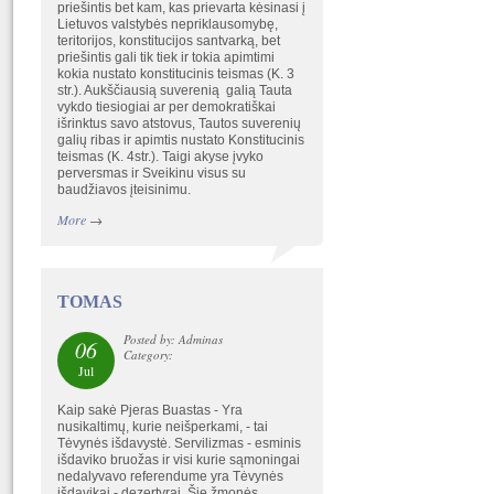
priešintis bet kam, kas prievarta kėsinasi į
Lietuvos valstybės nepriklausomybę,
teritorijos, konstitucijos santvarką, bet
priešintis gali tik tiek ir tokia apimtimi
kokia nustato konstitucinis teismas (K. 3
str.). Aukščiausią suverenią galią Tauta
vykdo tiesiogiai ar per demokratiškai
išrinktus savo atstovus, Tautos suverenių
galių ribas ir apimtis nustato Konstitucinis
teismas (K. 4str.). Taigi akyse įvyko
perversmas ir Sveikinu visus su
baudžiavos įteisinimu.
More
→
TOMAS
Posted by: Adminas
06
Category:
Jul
Kaip sakė Pjeras Buastas - Yra
nusikaltimų, kurie neišperkami, - tai
Tėvynės išdavystė. Servilizmas - esminis
išdaviko bruožas ir visi kurie sąmoningai
nedalyvavo referendume yra Tėvynės
išdavikai - dezertyrai. Šie žmonės,