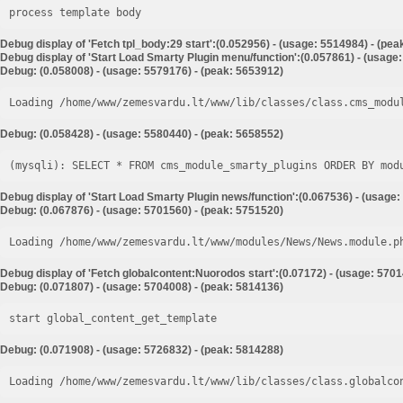
process template body
Debug display of 'Fetch tpl_body:29 start':(0.052956) - (usage: 5514984) - (pe
Debug display of 'Start Load Smarty Plugin menu/function':(0.057861) - (usage
Debug: (0.058008) - (usage: 5579176) - (peak: 5653912)
Loading /home/www/zemesvardu.lt/www/lib/classes/class.cms_modu
Debug: (0.058428) - (usage: 5580440) - (peak: 5658552)
Debug display of 'Start Load Smarty Plugin news/function':(0.067536) - (usage:
Debug: (0.067876) - (usage: 5701560) - (peak: 5751520)
Loading /home/www/zemesvardu.lt/www/modules/News/News.module.p
Debug display of 'Fetch globalcontent:Nuorodos start':(0.07172) - (usage: 5701
Debug: (0.071807) - (usage: 5704008) - (peak: 5814136)
start global_content_get_template
Debug: (0.071908) - (usage: 5726832) - (peak: 5814288)
Loading /home/www/zemesvardu.lt/www/lib/classes/class.globalco