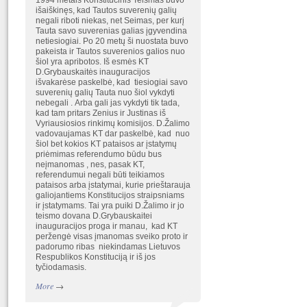
1994 metais Konstitucinis Teismas buvo
išaiškinęs, kad Tautos suverenių galių
negali riboti niekas, net Seimas, per kurį
Tauta savo suverenias galias įgyvendina
netiesiogiai. Po 20 metų ši nuostata buvo
pakeista ir Tautos suverenios galios nuo
šiol yra apribotos. Iš esmės KT
D.Grybauskaitės inauguracijos
išvakarėse paskelbė, kad tiesiogiai savo
suverenių galių Tauta nuo šiol vykdyti
nebegali . Arba gali jas vykdyti tik tada,
kad tam pritars Zenius ir Justinas iš
Vyriausiosios rinkimų komisijos. D.Žalimo
vadovaujamas KT dar paskelbė, kad nuo
šiol bet kokios KT pataisos ar įstatymų
priėmimas referendumo būdu bus
neįmanomas , nes, pasak KT,
referendumui negali būti teikiamos
pataisos arba įstatymai, kurie prieštarauja
galiojantiems Konstitucijos straipsniams
ir įstatymams. Tai yra puiki D.Žalimo ir jo
teismo dovana D.Grybauskaitei
inauguracijos proga ir manau, kad KT
peržengė visas įmanomas sveiko proto ir
padorumo ribas niekindamas Lietuvos
Respublikos Konstituciją ir iš jos
tyčiodamasis.
More
→