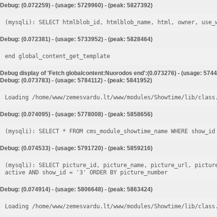
Debug: (0.072259) - (usage: 5729960) - (peak: 5827392)
Debug: (0.072381) - (usage: 5733952) - (peak: 5828464)
end global_content_get_template
Debug display of 'Fetch globalcontent:Nuorodos end':(0.073276) - (usage: 5744
Debug: (0.073783) - (usage: 5784112) - (peak: 5841952)
Loading /home/www/zemesvardu.lt/www/modules/Showtime/lib/class
Debug: (0.074095) - (usage: 5778008) - (peak: 5858656)
Debug: (0.074533) - (usage: 5791720) - (peak: 5859216)
(mysqli): SELECT picture_id, picture_name, picture_url, pictur
Debug: (0.074914) - (usage: 5806648) - (peak: 5863424)
Loading /home/www/zemesvardu.lt/www/modules/Showtime/lib/class