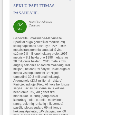
SĖKLŲ PAPLITIMAS
PASAULYJE.
Posted by: Adminas
08
Category:
Mar
Genovaitė Smažinienė-Markūnaitė
Sparčiai auga genetiškai modifikuotų
sėklų paplitimas pasaulyje. Pvz., 1996
metais transgeniniai augalai iš viso
užėmė 2,8 milijono hektarų ploto, 1997
metais – 8,1 hektaro, o 1998 metais jau
28 milijonus hektarų. 2011 metais tokių
augalų sėklomis apsodinti maždaug 160
milijonų hektarų 29 šalyse. Tokie augalai
tampa vis populiaresni Brazilijoje
(apsodinti 30,3 milijonai hektarų),
Argentinoje (23,7 milijonai hektarų),
Kinijoje, Indijoje, Pietų Afrikoje bei kitose
šalyse. Tačiau nei viena šalis kol kas
neaplenkė JAV, kur genetiškai
modifikuotų kultūrų (daugiausiai
kukurūzų, sojos pupelių, medvilnės,
rapsų, cukrinių runkelių ir liucernos)
pasėlių plotas sudaro 69 milijonus
hektarų. Apskritai, JAV daugiau nei 60