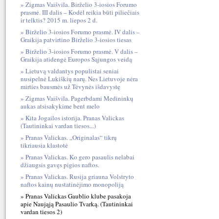
Zigmas Vaišvila. Birželio 3-iosios Forumo
prasmė. III dalis – Kodėl reikia būti piliečiais
ir telktis? 2015 m. liepos 2 d.
Birželio 3-iosios Forumo prasmė. IV dalis –
Graikija patvirtino Birželio 3-iosios tiesas
Birželio 3-iosios Forumo prasmė. V dalis –
Graikija atidengė Europos Sąjungos veidą
Lietuvą valdantys populistai seniai
nusipelnė Lukiškių narų. Nes Lietuvoje nėra
mirties bausmės už Tėvynės išdavystę
Zigmas Vaišvila. Pagerbdami Medininkų
aukas atsisakykime bent melo
Kita Jogailos istorija. Pranas Valickas
(Tautininkai vardan tiesos...)
Pranas Valickas. „Originalas“ tikrų
tikriausia klastotė
Pranas Valickas. Ko gero pasaulis nelabai
džiaugsis gavęs pigios naftos.
Pranas Valickas. Rusija griauna Volstryto
naftos kainų nustatinėjimo monopoliją
Pranas Valickas Gaublio klube pasakoja
apie Naująją Pasaulio Tvarką. (Tautininkai
vardan tiesos 2)