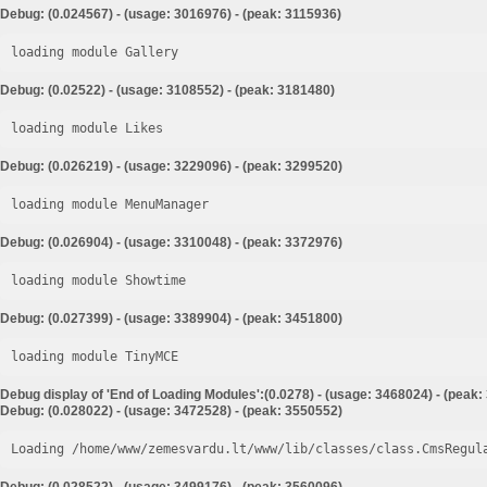
Debug: (0.024567) - (usage: 3016976) - (peak: 3115936)
loading module Gallery
Debug: (0.02522) - (usage: 3108552) - (peak: 3181480)
loading module Likes
Debug: (0.026219) - (usage: 3229096) - (peak: 3299520)
loading module MenuManager
Debug: (0.026904) - (usage: 3310048) - (peak: 3372976)
loading module Showtime
Debug: (0.027399) - (usage: 3389904) - (peak: 3451800)
loading module TinyMCE
Debug display of 'End of Loading Modules':(0.0278) - (usage: 3468024) - (peak
Debug: (0.028022) - (usage: 3472528) - (peak: 3550552)
Loading /home/www/zemesvardu.lt/www/lib/classes/class.CmsRegul