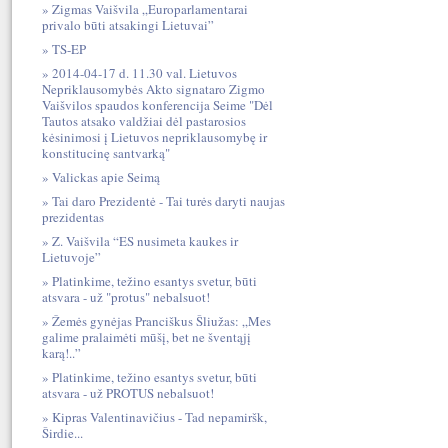
Zigmas Vaišvila „Europarlamentarai
privalo būti atsakingi Lietuvai”
TS-EP
2014-04-17 d. 11.30 val. Lietuvos
Nepriklausomybės Akto signataro Zigmo
Vaišvilos spaudos konferencija Seime "Dėl
Tautos atsako valdžiai dėl pastarosios
kėsinimosi į Lietuvos nepriklausomybę ir
konstitucinę santvarką"
Valickas apie Seimą
Tai daro Prezidentė - Tai turės daryti naujas
prezidentas
Z. Vaišvila “ES nusimeta kaukes ir
Lietuvoje”
Platinkime, težino esantys svetur, būti
atsvara - už "protus" nebalsuot!
Žemės gynėjas Pranciškus Šliužas: „Mes
galime pralaimėti mūšį, bet ne šventąjį
karą!..”
Platinkime, težino esantys svetur, būti
atsvara - už PROTUS nebalsuot!
Kipras Valentinavičius - Tad nepamiršk,
Širdie...