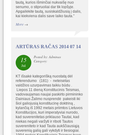
tautą, kurios išminčiai nukvaišę nuo
senumo, o stipruoliai dar tik lopšyje.
Apgailėkite tautą, susiskaldžiusią į dalis,
kai kiekviena dalis save laiko tauta.”
More
→
ARTŪRAS RAČAS 2014 07 14
Posted by: Adminas
15
Category:
Jul
KT išsakė kategorišką nuostatą dėl
referendumo (181) - neteisėtas
valdžios uzurpavimas taikiu būdu .
Liepos 11 dieną Konstitucinis Teismas,
vadovaujamas naujai paskirto pirmininko
Dainiaus Žalimo nusprendė pakeisti iki
šiol galiojusią konstitucinę doktriną ,
kylančią iš 1992 metais priimtos Lietuvos
Konstitucijos, kuri imperatyviai nurodo,
kad suverenitetas priklauso Tautai, kad
niekas negali varžyti ir riboti Tautos
suvereniteto ir kad Tauta aukščiausiąją
suverenią galią gali vykdyti ir tiesiogiai.