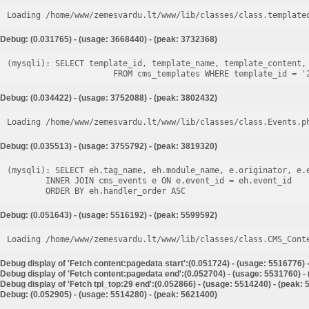
Loading /home/www/zemesvardu.lt/www/lib/classes/class.template
Debug: (0.031765) - (usage: 3668440) - (peak: 3732368)
(mysqli): SELECT template_id, template_name, template_content, 
Debug: (0.034422) - (usage: 3752088) - (peak: 3802432)
Loading /home/www/zemesvardu.lt/www/lib/classes/class.Events.p
Debug: (0.035513) - (usage: 3755792) - (peak: 3819320)
(mysqli): SELECT eh.tag_name, eh.module_name, e.originator, e.e
        INNER JOIN cms_events e ON e.event_id = eh.event_id

Debug: (0.051643) - (usage: 5516192) - (peak: 5599592)
Loading /home/www/zemesvardu.lt/www/lib/classes/class.CMS_Cont
Debug display of 'Fetch content:pagedata start':(0.051724) - (usage: 5516776) 
Debug display of 'Fetch content:pagedata end':(0.052704) - (usage: 5531760) -
Debug display of 'Fetch tpl_top:29 end':(0.052866) - (usage: 5514240) - (peak:
Debug: (0.052905) - (usage: 5514280) - (peak: 5621400)