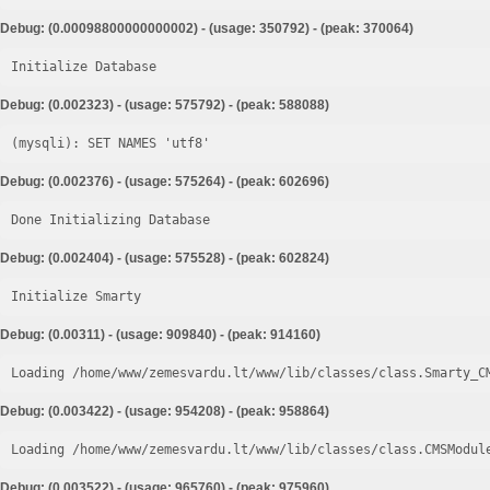
Debug: (0.00098800000000002) - (usage: 350792) - (peak: 370064)
Initialize Database
Debug: (0.002323) - (usage: 575792) - (peak: 588088)
Debug: (0.002376) - (usage: 575264) - (peak: 602696)
Done Initializing Database
Debug: (0.002404) - (usage: 575528) - (peak: 602824)
Initialize Smarty
Debug: (0.00311) - (usage: 909840) - (peak: 914160)
Loading /home/www/zemesvardu.lt/www/lib/classes/class.Smarty_C
Debug: (0.003422) - (usage: 954208) - (peak: 958864)
Loading /home/www/zemesvardu.lt/www/lib/classes/class.CMSModul
Debug: (0.003522) - (usage: 965760) - (peak: 975960)