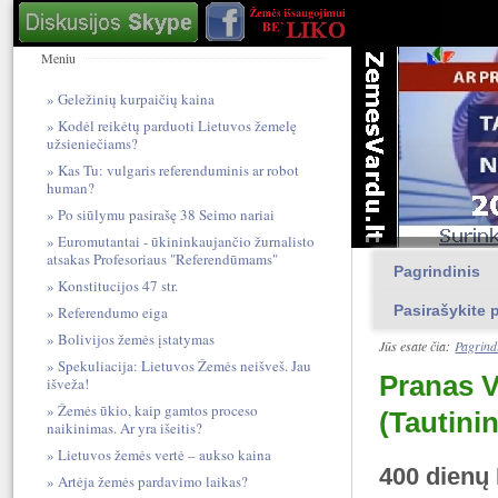
Meniu
Geležinių kurpaičių kaina
Kodėl reikėtų parduoti Lietuvos žemelę
užsieniečiams?
Kas Tu: vulgari​s referendum​inis ar robot
human?
Po siūlymu pasirašę 38 Seimo nariai
Euromutantai - ūkininkaujančio žurnalisto
atsakas Profesoriaus "Referendūmams"
Pagrindinis
Konstitucijos 47 str.
Pasirašykite p
Referendumo eiga
Bolivijos žemės įstatymas
Jūs esate čia:
Pagrind
Spekuliacija: Lietuvos Žemės neišveš. Jau
Pranas V
išveža!
Žemės ūkio, kaip gamtos proceso
(Tautini
naikinimas. Ar yra išeitis?
Lietuvos žemės vertė – aukso kaina
400 dienų 
Artėja žemės pardavimo laikas?