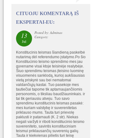
CITUOJU KOMENTARĄ IŠ
EKSPERTAI-EU:
Posted by: Adminas
13
Category:
Jul
Konstitucinis teismas šiandieną paskelbė
nutarimą dėl referendumo įstatymo.Po šio
Konstitucinio teismo sprendimo mes jau
gyvename visai ktoje teisinėje realybėje.
Šiuo sprendimu teismas įteisino luominę
visuomenės sanklodą, kurioj aukšiausias
vietą priskyrė sau bei nematomai
valdančiųjų kastai. Tuo pasekoje mes
tautiečiai tapome tik aptarnaujančiiomis
personomis, o tiksliau baudžiauninkais. ir
tai tik geriausiu atveju. Tuo savo
sprendimu kunstitucinis teismas pasakė:
mes kuriam valstybę ir suverenitetas
priklauso mums. Tauta turi prievolę
paklusti ir patarnauti (K. 2 str). Niekas
negali varžyti ir riboti konstitucinio teismo
suvereniteto, savintis konstituciniam
teismui priklausančių suverenių galių.
Tauta ir kiekvienas pilietis turi teisę