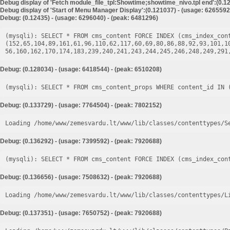
Debug display of 'Fetch module_file_tpl:Showtime;showtime_nivo.tpl end':(0.12
Debug display of 'Start of Menu Manager Display':(0.121037) - (usage: 6265592
Debug: (0.12435) - (usage: 6296040) - (peak: 6481296)
(mysqli): SELECT * FROM cms_content FORCE INDEX (cms_index_cont
(152,65,104,89,161,61,96,110,62,117,60,69,80,86,88,92,93,101,1
Debug: (0.128034) - (usage: 6418544) - (peak: 6510208)
Debug: (0.133729) - (usage: 7764504) - (peak: 7802152)
Loading /home/www/zemesvardu.lt/www/lib/classes/contenttypes/S
Debug: (0.136292) - (usage: 7399592) - (peak: 7920688)
Debug: (0.136656) - (usage: 7508632) - (peak: 7920688)
Loading /home/www/zemesvardu.lt/www/lib/classes/contenttypes/L
Debug: (0.137351) - (usage: 7650752) - (peak: 7920688)