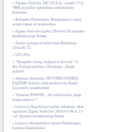
Zigmas Vaišvila: Dėl 2014 m. vasario 17 d.
VRK posėdžio sprendimo referendumo
klausimu.
Rolandas Paulauskas: Kreipimasis į tautą,
ar mes tarnai ar šeimininkai
Zigmo Vaišvilos kalba 2014-02-20 spaudos
konferencijoje Seime.
Žemės gynėjų suvažiavimas Kėdainiai
2014-02-22
UŽ LITĄ
"Nusipirko žemę, išsikasė ir išsivežė" ©.
Kas Estijoje pokštas, Ukrainoje - žiauri
realybė
Antanas Andziulis TĖVYNĖS GYNĖJŲ
SĄJŪDIS Tekstas, kurį perskaičiau Stasio
Lozoraičio paminėjime
Vytautas ŠVANYS: „Ar vaikščiosim „kaip
žemę pardavę“?
Lietuvos Nepriklausomybės atkūrimo Akto
signataro Zigmo Vaišvilos 2014-03-06 d. 13
val. Spaudos konferencija Seime
Lietuvos Respublikos Seimo Pirmininkei
Loretai Graužinienei