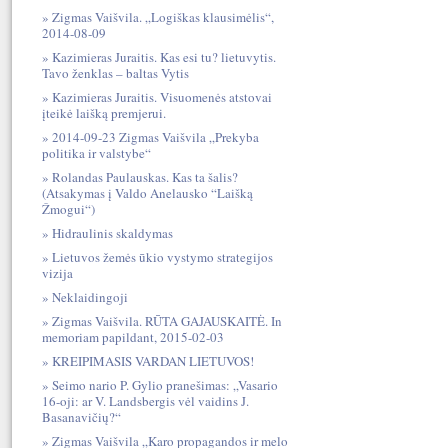
Zigmas Vaišvila. „Logiškas klausimėlis“,
2014-08-09
Kazimieras Juraitis. Kas esi tu? lietuvytis.
Tavo ženklas – baltas Vytis
Kazimieras Juraitis. Visuomenės atstovai
įteikė laišką premjerui.
2014-09-23 Zigmas Vaišvila „Prekyba
politika ir valstybe“
Rolandas Paulauskas. Kas ta šalis?
(Atsakymas į Valdo Anelausko “Laišką
Žmogui“)
Hidraulinis skaldymas
Lietuvos žemės ūkio vystymo strategijos
vizija
Neklaidingoji
Zigmas Vaišvila. RŪTA GAJAUSKAITĖ. In
memoriam papildant, 2015-02-03
KREIPIMASIS VARDAN LIETUVOS!
Seimo nario P. Gylio pranešimas: „Vasario
16-oji: ar V. Landsbergis vėl vaidins J.
Basanavičių?“
Zigmas Vaišvila „Karo propagandos ir melo