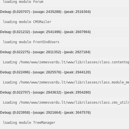
loading module Forum
Debug: (0.020707) - (usage: 2435288) - (peak: 2516304)
loading module CMSMailer
Debug: (0.021232) - (usage: 2541496) - (peak: 2607904)
loading module FrontEndUsers
Debug: (0.022275) - (usage: 2811352) - (peak: 2927184)
Loading /home/www/zemesvardu.lt/www/lib/classes/class.contento
Debug: (0.022496) - (usage: 2825576) - (peak: 2944120)
Loading /home/www/zemesvardu.lt/www/lib/classes/class.module_m
Debug: (0.022707) - (usage: 2843632) - (peak: 2954280)
Loading /home/www/zemesvardu.lt/www/lib/classes/class.cms_util
Debug: (0.023958) - (usage: 2921664) - (peak: 3047576)
loading module TreeManager