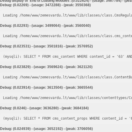
Debug display of 'End of Loading Modules':(0.022624) - (usage: 3467784) - (pe
Debug: (0.02269) - (usage: 3472288) - (peak: 3550368)
Loading /home/www/zemesvardu.lt/www/lib/classes/class.CmsRegul
Debug: (0.02293) - (usage: 3499064) - (peak: 3560040)
Loading /home/www/zemesvardu.lt/www/lib/classes/class.cms_cont
Debug: (0.023531) - (usage: 3501816) - (peak: 3576952)
Debug: (0.023829) - (usage: 3569624) - (peak: 3621120)
Loading /home/www/zemesvardu.lt/www/lib/classes/class.ContentB
Debug: (0.023914) - (usage: 3613504) - (peak: 3665544)
Loading /home/www/zemesvardu.lt/www/lib/classes/contenttypes/C
Debug: (0.0246) - (usage: 3636280) - (peak: 3684184)
Debug: (0.024939) - (usage: 3652192) - (peak: 3706056)