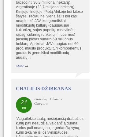
(apsodinti 30,3 milijonai hektarų),
Argentinoje (23,7 milijonai hektarų),
Kinijoje, Indijoje, Pietų Afrikoje bei kitose
šalyse. Tačiau nei viena šalis kol kas
neaplenkė JAV, kur genetiškai
modifikuotų kultūrų (daugiausiai
kukurūzų, sojos pupelių, medvilnės,
rapsų, cukrinių runkelių ir liucernos)
pasėlių plotas sudaro 69 milijonus
hektarų. Apskritai, JAV daugiau nei 60
proc. maisto produktų turi komponentus,
gautus iš genetiškai modifikuotų
augalų....
More
→
CHALILIS DŽIBRANAS
Posted by: Adminas
23
Category:
Jul
“Apgailėkite tautą, nešiojančią drabužius,
kurių pati neaudžia, valgančią duoną,
kurios pati neaugina, ir geriančią vyną,
kuris teka ne iš jos vynspaudės.