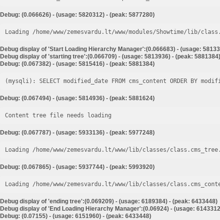
Debug: (0.066626) - (usage: 5820312) - (peak: 5877280)
Loading /home/www/zemesvardu.lt/www/modules/Showtime/lib/class
Debug display of 'Start Loading Hierarchy Manager':(0.066683) - (usage: 58133
Debug display of 'starting tree':(0.066709) - (usage: 5813936) - (peak: 5881384
Debug: (0.067382) - (usage: 5815416) - (peak: 5881384)
Debug: (0.067494) - (usage: 5814936) - (peak: 5881624)
Content tree file needs loading
Debug: (0.067787) - (usage: 5933136) - (peak: 5977248)
Loading /home/www/zemesvardu.lt/www/lib/classes/class.cms_tree
Debug: (0.067865) - (usage: 5937744) - (peak: 5993920)
Loading /home/www/zemesvardu.lt/www/lib/classes/class.cms_cont
Debug display of 'ending tree':(0.069209) - (usage: 6189384) - (peak: 6433448)
Debug display of 'End Loading Hierarchy Manager':(0.06924) - (usage: 6143312
Debug: (0.07155) - (usage: 6151960) - (peak: 6433448)