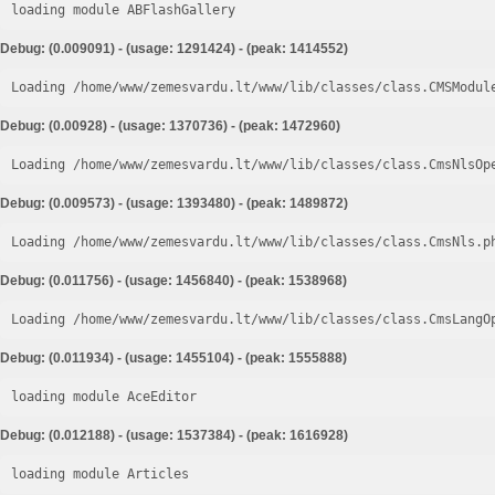
loading module ABFlashGallery
Debug: (0.009091) - (usage: 1291424) - (peak: 1414552)
Loading /home/www/zemesvardu.lt/www/lib/classes/class.CMSModul
Debug: (0.00928) - (usage: 1370736) - (peak: 1472960)
Loading /home/www/zemesvardu.lt/www/lib/classes/class.CmsNlsOp
Debug: (0.009573) - (usage: 1393480) - (peak: 1489872)
Loading /home/www/zemesvardu.lt/www/lib/classes/class.CmsNls.p
Debug: (0.011756) - (usage: 1456840) - (peak: 1538968)
Loading /home/www/zemesvardu.lt/www/lib/classes/class.CmsLangO
Debug: (0.011934) - (usage: 1455104) - (peak: 1555888)
loading module AceEditor
Debug: (0.012188) - (usage: 1537384) - (peak: 1616928)
loading module Articles