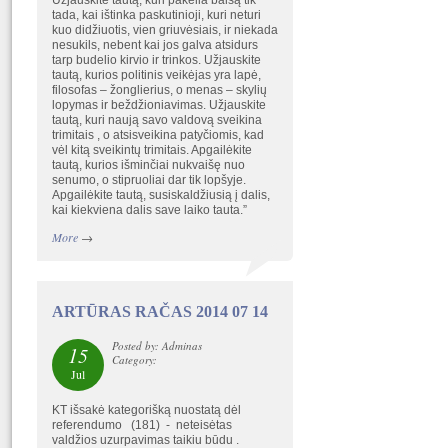
Užjauskite tautą, kuri pakelia balsą tik
tada, kai ištinka paskutinioji, kuri neturi
kuo didžiuotis, vien griuvėsiais, ir niekada
nesukils, nebent kai jos galva atsidurs
tarp budelio kirvio ir trinkos. Užjauskite
tautą, kurios politinis veikėjas yra lapė,
filosofas – žonglierius, o menas – skylių
lopymas ir beždžioniavimas. Užjauskite
tautą, kuri naują savo valdovą sveikina
trimitais , o atsisveikina patyčiomis, kad
vėl kitą sveikintų trimitais. Apgailėkite
tautą, kurios išminčiai nukvaišę nuo
senumo, o stipruoliai dar tik lopšyje.
Apgailėkite tautą, susiskaldžiusią į dalis,
kai kiekviena dalis save laiko tauta.”
More
→
ARTŪRAS RAČAS 2014 07 14
Posted by: Adminas
15
Category:
Jul
KT išsakė kategorišką nuostatą dėl
referendumo (181) - neteisėtas
valdžios uzurpavimas taikiu būdu .