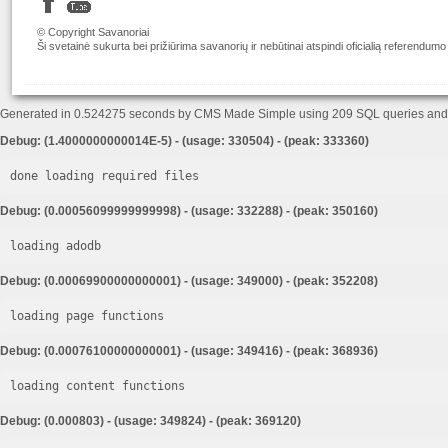
© Copyright Savanoriai
Ši svetainė sukurta bei prižiūrima savanorių ir nebūtinai atspindi oficialią referendumo
Generated in 0.524275 seconds by CMS Made Simple using 209 SQL queries an
Debug: (1.4000000000014E-5) - (usage: 330504) - (peak: 333360)
done loading required files
Debug: (0.00056099999999998) - (usage: 332288) - (peak: 350160)
loading adodb
Debug: (0.00069900000000001) - (usage: 349000) - (peak: 352208)
loading page functions
Debug: (0.00076100000000001) - (usage: 349416) - (peak: 368936)
loading content functions
Debug: (0.000803) - (usage: 349824) - (peak: 369120)