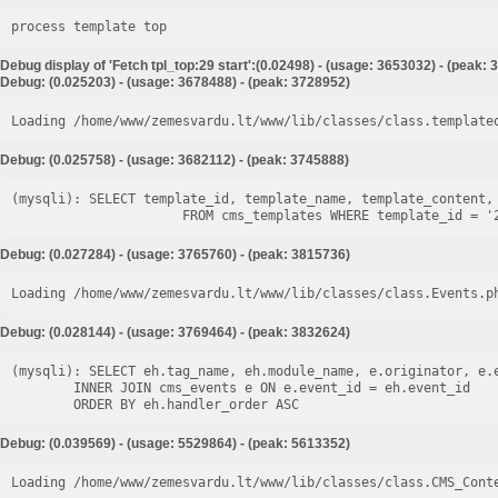
process template top
Debug display of 'Fetch tpl_top:29 start':(0.02498) - (usage: 3653032) - (peak:
Debug: (0.025203) - (usage: 3678488) - (peak: 3728952)
Loading /home/www/zemesvardu.lt/www/lib/classes/class.template
Debug: (0.025758) - (usage: 3682112) - (peak: 3745888)
(mysqli): SELECT template_id, template_name, template_content, 
Debug: (0.027284) - (usage: 3765760) - (peak: 3815736)
Loading /home/www/zemesvardu.lt/www/lib/classes/class.Events.p
Debug: (0.028144) - (usage: 3769464) - (peak: 3832624)
(mysqli): SELECT eh.tag_name, eh.module_name, e.originator, e.e
        INNER JOIN cms_events e ON e.event_id = eh.event_id

Debug: (0.039569) - (usage: 5529864) - (peak: 5613352)
Loading /home/www/zemesvardu.lt/www/lib/classes/class.CMS_Cont