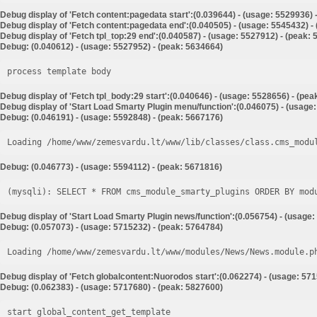
Debug display of 'Fetch content:pagedata start':(0.039644) - (usage: 5529936) 
Debug display of 'Fetch content:pagedata end':(0.040505) - (usage: 5545432) -
Debug display of 'Fetch tpl_top:29 end':(0.040587) - (usage: 5527912) - (peak:
Debug: (0.040612) - (usage: 5527952) - (peak: 5634664)
process template body
Debug display of 'Fetch tpl_body:29 start':(0.040646) - (usage: 5528656) - (pe
Debug display of 'Start Load Smarty Plugin menu/function':(0.046075) - (usage
Debug: (0.046191) - (usage: 5592848) - (peak: 5667176)
Loading /home/www/zemesvardu.lt/www/lib/classes/class.cms_modu
Debug: (0.046773) - (usage: 5594112) - (peak: 5671816)
Debug display of 'Start Load Smarty Plugin news/function':(0.056754) - (usage:
Debug: (0.057073) - (usage: 5715232) - (peak: 5764784)
Loading /home/www/zemesvardu.lt/www/modules/News/News.module.p
Debug display of 'Fetch globalcontent:Nuorodos start':(0.062274) - (usage: 571
Debug: (0.062383) - (usage: 5717680) - (peak: 5827600)
start global_content_get_template