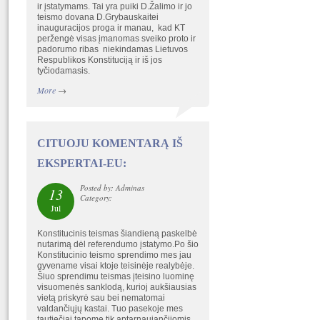
ir įstatymams. Tai yra puiki D.Žalimo ir jo
teismo dovana D.Grybauskaitei
inauguracijos proga ir manau, kad KT
peržengė visas įmanomas sveiko proto ir
padorumo ribas niekindamas Lietuvos
Respublikos Konstituciją ir iš jos
tyčiodamasis.
More
→
CITUOJU KOMENTARĄ IŠ
EKSPERTAI-EU:
Posted by: Adminas
13
Category:
Jul
Konstitucinis teismas šiandieną paskelbė
nutarimą dėl referendumo įstatymo.Po šio
Konstitucinio teismo sprendimo mes jau
gyvename visai ktoje teisinėje realybėje.
Šiuo sprendimu teismas įteisino luominę
visuomenės sanklodą, kurioj aukšiausias
vietą priskyrė sau bei nematomai
valdančiųjų kastai. Tuo pasekoje mes
tautiečiai tapome tik aptarnaujančiiomis