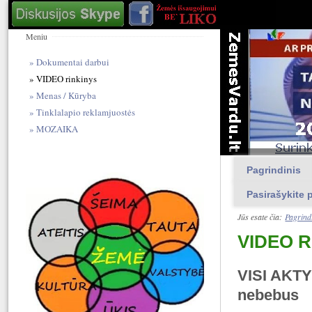
Meniu
Dokumentai darbui
VIDEO rinkinys
Menas / Kūryba
Tinklalapio reklamjuostės
MOZAIKA
Pagrindinis
Pasirašykite p
Jūs esate čia:
Pagrind
VIDEO RI
VISI AKTY
nebebus