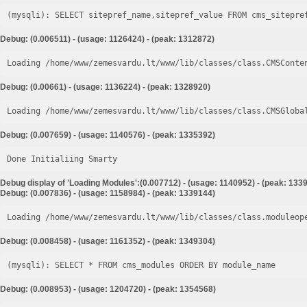
Debug: (0.006511) - (usage: 1126424) - (peak: 1312872)
Loading /home/www/zemesvardu.lt/www/lib/classes/class.CMSConte
Debug: (0.00661) - (usage: 1136224) - (peak: 1328920)
Loading /home/www/zemesvardu.lt/www/lib/classes/class.CMSGloba
Debug: (0.007659) - (usage: 1140576) - (peak: 1335392)
Done Initialiing Smarty
Debug display of 'Loading Modules':(0.007712) - (usage: 1140952) - (peak: 133
Debug: (0.007836) - (usage: 1158984) - (peak: 1339144)
Loading /home/www/zemesvardu.lt/www/lib/classes/class.moduleop
Debug: (0.008458) - (usage: 1161352) - (peak: 1349304)
Debug: (0.008953) - (usage: 1204720) - (peak: 1354568)