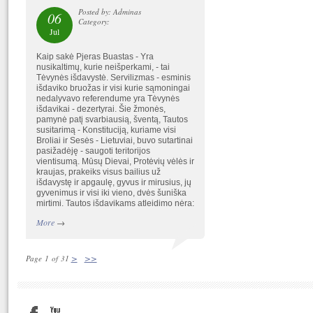
Posted by: Adminas
06
Category:
Jul
Kaip sakė Pjeras Buastas - Yra
nusikaltimų, kurie neišperkami, - tai
Tėvynės išdavystė. Servilizmas - esminis
išdaviko bruožas ir visi kurie sąmoningai
nedalyvavo referendume yra Tėvynės
išdavikai - dezertyrai. Šie žmonės,
pamynė patį svarbiausią, šventą, Tautos
susitarimą - Konstituciją, kuriame visi
Broliai ir Sesės - Lietuviai, buvo sutartinai
pasižadėję - saugoti teritorijos
vientisumą. Mūsų Dievai, Protėvių vėlės ir
kraujas, prakeiks visus bailius už
išdavystę ir apgaulę, gyvus ir mirusius, jų
gyvenimus ir visi iki vieno, dvės šuniška
mirtimi. Tautos išdavikams atleidimo nėra:
More
→
>
>>
Page 1 of 31