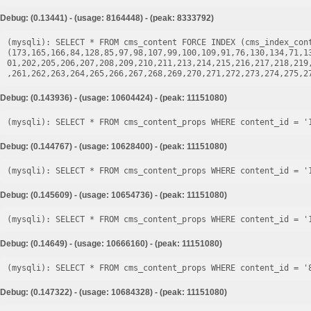
Debug: (0.13441) - (usage: 8164448) - (peak: 8333792)
(mysqli): SELECT * FROM cms_content FORCE INDEX (cms_index_cont
(173,165,166,84,128,85,97,98,107,99,100,109,91,76,130,134,71,1
01,202,205,206,207,208,209,210,211,213,214,215,216,217,218,219
Debug: (0.143936) - (usage: 10604424) - (peak: 11151080)
Debug: (0.144767) - (usage: 10628400) - (peak: 11151080)
Debug: (0.145609) - (usage: 10654736) - (peak: 11151080)
Debug: (0.14649) - (usage: 10666160) - (peak: 11151080)
Debug: (0.147322) - (usage: 10684328) - (peak: 11151080)