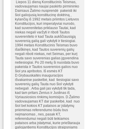
Liepos 11 dieną Konstitucinis Teismas,
vadovaujamas naujai paskirto pirmininko
Dainiaus Žalimo nusprendė pakeisti iki
šiol galiojusią konstitucinę doktriną ,
kylančią iš 1992 metais priimtos Lietuvos
Konstitucijos, kuri imperatyviai nurodo,
kad suverenitetas priklauso Tautai, kad
niekas negali varžyti ir riboti Tautos
suvereniteto ir kad Tauta aukščiausiąją
suverenią galią gali vykdyti ir tiesiogiai.
1994 metais Konstitucinis Teismas buvo
išaiškinęs, kad Tautos suverenių galių
negali riboti niekas, net Seimas, per kurį
Tauta savo suverenias galias įgyvendina
netiesiogiai. Po 20 metų ši nuostata buvo
pakeista ir Tautos suverenios galios nuo
šiol yra apribotos. Iš esmės KT
D.Grybauskaitės inauguracijos
išvakarėse paskelbė, kad tiesiogiai savo
suverenių galių Tauta nuo šiol vykdyti
nebegali . Arba gali jas vykdyti tik tada,
kad tam pritars Zenius ir Justinas iš
Vyriausiosios rinkimų komisijos. D.Žalimo
vadovaujamas KT dar paskelbė, kad nuo
šiol bet kokios KT pataisos ar įstatymų
priėmimas referendumo būdu bus
neįmanomas , nes, pasak KT,
referendumui negali būti teikiamos
pataisos arba įstatymai, kurie prieštarauja
galiojantiems Konstitucijos straipsniams