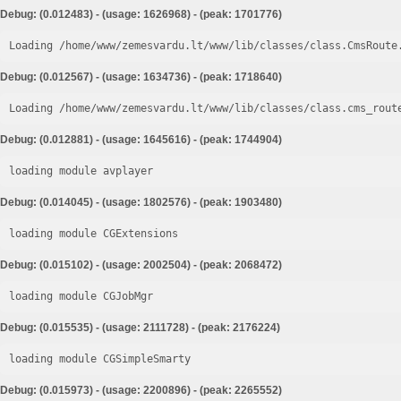
Debug: (0.012483) - (usage: 1626968) - (peak: 1701776)
Loading /home/www/zemesvardu.lt/www/lib/classes/class.CmsRoute
Debug: (0.012567) - (usage: 1634736) - (peak: 1718640)
Loading /home/www/zemesvardu.lt/www/lib/classes/class.cms_rout
Debug: (0.012881) - (usage: 1645616) - (peak: 1744904)
loading module avplayer
Debug: (0.014045) - (usage: 1802576) - (peak: 1903480)
loading module CGExtensions
Debug: (0.015102) - (usage: 2002504) - (peak: 2068472)
loading module CGJobMgr
Debug: (0.015535) - (usage: 2111728) - (peak: 2176224)
loading module CGSimpleSmarty
Debug: (0.015973) - (usage: 2200896) - (peak: 2265552)