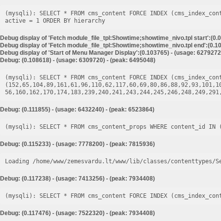
(mysqli): SELECT * FROM cms_content FORCE INDEX (cms_index_con
Debug display of 'Fetch module_file_tpl:Showtime;showtime_nivo.tpl start':(0.
Debug display of 'Fetch module_file_tpl:Showtime;showtime_nivo.tpl end':(0.10
Debug display of 'Start of Menu Manager Display':(0.103765) - (usage: 6279272
Debug: (0.108618) - (usage: 6309720) - (peak: 6495048)
(mysqli): SELECT * FROM cms_content FORCE INDEX (cms_index_cont
(152,65,104,89,161,61,96,110,62,117,60,69,80,86,88,92,93,101,1
Debug: (0.111855) - (usage: 6432240) - (peak: 6523864)
Debug: (0.115233) - (usage: 7778200) - (peak: 7815936)
Loading /home/www/zemesvardu.lt/www/lib/classes/contenttypes/S
Debug: (0.117238) - (usage: 7413256) - (peak: 7934408)
Debug: (0.117476) - (usage: 7522320) - (peak: 7934408)