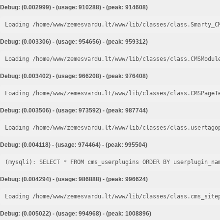
Debug: (0.002999) - (usage: 910288) - (peak: 914608)
Loading /home/www/zemesvardu.lt/www/lib/classes/class.Smarty_C
Debug: (0.003306) - (usage: 954656) - (peak: 959312)
Loading /home/www/zemesvardu.lt/www/lib/classes/class.CMSModul
Debug: (0.003402) - (usage: 966208) - (peak: 976408)
Loading /home/www/zemesvardu.lt/www/lib/classes/class.CMSPageT
Debug: (0.003506) - (usage: 973592) - (peak: 987744)
Loading /home/www/zemesvardu.lt/www/lib/classes/class.usertago
Debug: (0.004118) - (usage: 974464) - (peak: 995504)
Debug: (0.004294) - (usage: 986888) - (peak: 996624)
Loading /home/www/zemesvardu.lt/www/lib/classes/class.cms_site
Debug: (0.005022) - (usage: 994968) - (peak: 1008896)