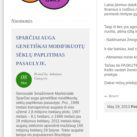
Labai įdomus dalyka
finansus ir rodžius 
permesti mintyse gyl
Nuomonės
Taigi iš ties yra ag
nuvilia, atima rįžtą
SPARČIAI AUGA
- Naikinamas žmogus 
GENETIŠKAI MODIFIKUOTŲ
Ir dar baisiau, kad 
SĖKLŲ PAPLITIMAS
- Atimamas noras kov
PASAULYJE.
Tačiau tai PASKUTINĖ
Keltis vardan žemės p
Posted by: Adminas
priekyje.
08
Category:
Mar
Dabar mūsų priekyje
Genovaitė Smažinienė-Markūnaitė
←
Return
Sparčiai auga genetiškai modifikuotų
sėklų paplitimas pasaulyje. Pvz., 1996
May 29, 2013
Pos
metais transgeniniai augalai iš viso
užėmė 2,8 milijono hektarų ploto, 1997
metais – 8,1 hektaro, o 1998 metais jau
28 milijonus hektarų. 2011 metais tokių
augalų sėklomis apsodinti maždaug 160
milijonų hektarų 29 šalyse. Tokie augalai
tampa vis populiaresni Brazilijoje