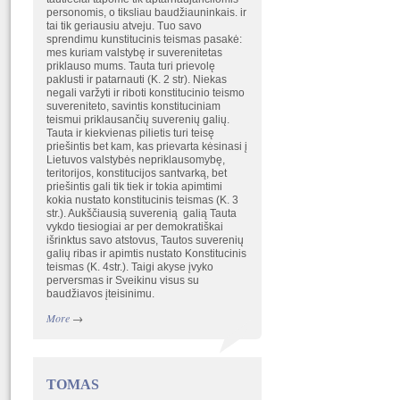
personomis, o tiksliau baudžiauninkais. ir
tai tik geriausiu atveju. Tuo savo
sprendimu kunstitucinis teismas pasakė:
mes kuriam valstybę ir suverenitetas
priklauso mums. Tauta turi prievolę
paklusti ir patarnauti (K. 2 str). Niekas
negali varžyti ir riboti konstitucinio teismo
suvereniteto, savintis konstituciniam
teismui priklausančių suverenių galių.
Tauta ir kiekvienas pilietis turi teisę
priešintis bet kam, kas prievarta kėsinasi į
Lietuvos valstybės nepriklausomybę,
teritorijos, konstitucijos santvarką, bet
priešintis gali tik tiek ir tokia apimtimi
kokia nustato konstitucinis teismas (K. 3
str.). Aukščiausią suverenią galią Tauta
vykdo tiesiogiai ar per demokratiškai
išrinktus savo atstovus, Tautos suverenių
galių ribas ir apimtis nustato Konstitucinis
teismas (K. 4str.). Taigi akyse įvyko
perversmas ir Sveikinu visus su
baudžiavos įteisinimu.
More
→
TOMAS