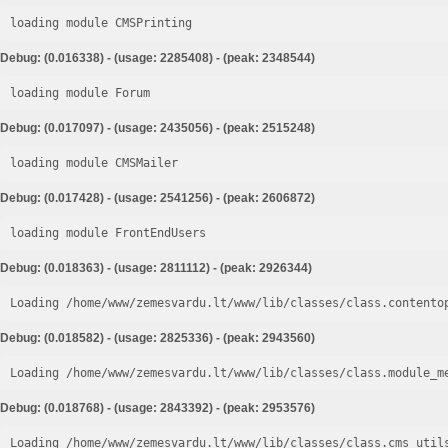
loading module CMSPrinting
Debug: (0.016338) - (usage: 2285408) - (peak: 2348544)
loading module Forum
Debug: (0.017097) - (usage: 2435056) - (peak: 2515248)
loading module CMSMailer
Debug: (0.017428) - (usage: 2541256) - (peak: 2606872)
loading module FrontEndUsers
Debug: (0.018363) - (usage: 2811112) - (peak: 2926344)
Loading /home/www/zemesvardu.lt/www/lib/classes/class.contento
Debug: (0.018582) - (usage: 2825336) - (peak: 2943560)
Loading /home/www/zemesvardu.lt/www/lib/classes/class.module_m
Debug: (0.018768) - (usage: 2843392) - (peak: 2953576)
Loading /home/www/zemesvardu.lt/www/lib/classes/class.cms_util