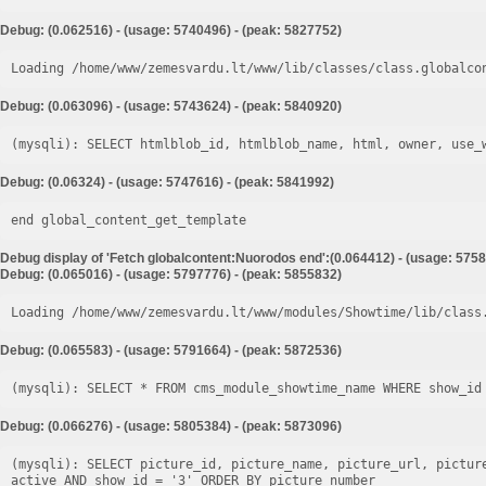
Debug: (0.062516) - (usage: 5740496) - (peak: 5827752)
Loading /home/www/zemesvardu.lt/www/lib/classes/class.globalco
Debug: (0.063096) - (usage: 5743624) - (peak: 5840920)
Debug: (0.06324) - (usage: 5747616) - (peak: 5841992)
end global_content_get_template
Debug display of 'Fetch globalcontent:Nuorodos end':(0.064412) - (usage: 5758
Debug: (0.065016) - (usage: 5797776) - (peak: 5855832)
Loading /home/www/zemesvardu.lt/www/modules/Showtime/lib/class
Debug: (0.065583) - (usage: 5791664) - (peak: 5872536)
Debug: (0.066276) - (usage: 5805384) - (peak: 5873096)
(mysqli): SELECT picture_id, picture_name, picture_url, pictur