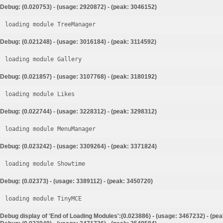
Debug: (0.020753) - (usage: 2920872) - (peak: 3046152)
loading module TreeManager
Debug: (0.021248) - (usage: 3016184) - (peak: 3114592)
loading module Gallery
Debug: (0.021857) - (usage: 3107768) - (peak: 3180192)
loading module Likes
Debug: (0.022744) - (usage: 3228312) - (peak: 3298312)
loading module MenuManager
Debug: (0.023242) - (usage: 3309264) - (peak: 3371824)
loading module Showtime
Debug: (0.02373) - (usage: 3389112) - (peak: 3450720)
loading module TinyMCE
Debug display of 'End of Loading Modules':(0.023886) - (usage: 3467232) - (pe