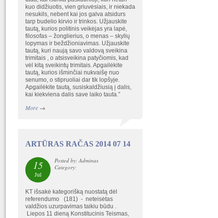
kuo didžiuotis, vien griuvėsiais, ir niekada
nesukils, nebent kai jos galva atsidurs
tarp budelio kirvio ir trinkos. Užjauskite
tautą, kurios politinis veikėjas yra lapė,
filosofas – žonglierius, o menas – skylių
lopymas ir beždžioniavimas. Užjauskite
tautą, kuri naują savo valdovą sveikina
trimitais , o atsisveikina patyčiomis, kad
vėl kitą sveikintų trimitais. Apgailėkite
tautą, kurios išminčiai nukvaišę nuo
senumo, o stipruoliai dar tik lopšyje.
Apgailėkite tautą, susiskaldžiusią į dalis,
kai kiekviena dalis save laiko tauta.”
More
→
ARTŪRAS RAČAS 2014 07 14
Posted by: Adminas
15
Category:
Jul
KT išsakė kategorišką nuostatą dėl
referendumo (181) - neteisėtas
valdžios uzurpavimas taikiu būdu .
Liepos 11 dieną Konstitucinis Teismas,