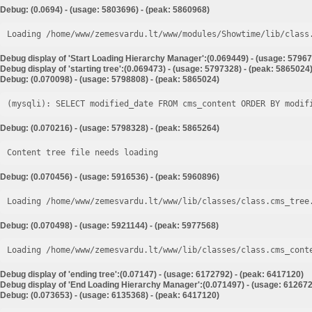
Debug: (0.0694) - (usage: 5803696) - (peak: 5860968)
Loading /home/www/zemesvardu.lt/www/modules/Showtime/lib/class
Debug display of 'Start Loading Hierarchy Manager':(0.069449) - (usage: 57967
Debug display of 'starting tree':(0.069473) - (usage: 5797328) - (peak: 5865024
Debug: (0.070098) - (usage: 5798808) - (peak: 5865024)
Debug: (0.070216) - (usage: 5798328) - (peak: 5865264)
Content tree file needs loading
Debug: (0.070456) - (usage: 5916536) - (peak: 5960896)
Loading /home/www/zemesvardu.lt/www/lib/classes/class.cms_tree
Debug: (0.070498) - (usage: 5921144) - (peak: 5977568)
Loading /home/www/zemesvardu.lt/www/lib/classes/class.cms_cont
Debug display of 'ending tree':(0.07147) - (usage: 6172792) - (peak: 6417120)
Debug display of 'End Loading Hierarchy Manager':(0.071497) - (usage: 612672
Debug: (0.073653) - (usage: 6135368) - (peak: 6417120)