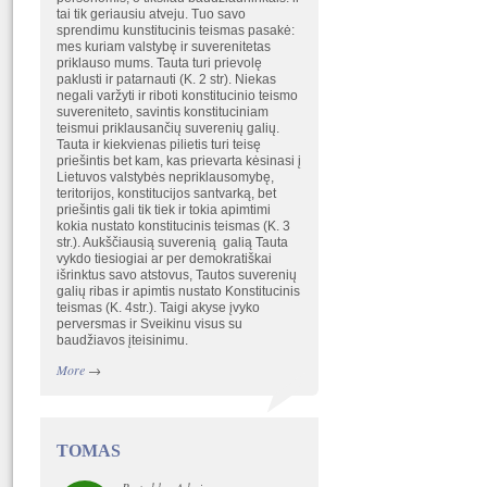
tai tik geriausiu atveju. Tuo savo
sprendimu kunstitucinis teismas pasakė:
mes kuriam valstybę ir suverenitetas
priklauso mums. Tauta turi prievolę
paklusti ir patarnauti (K. 2 str). Niekas
negali varžyti ir riboti konstitucinio teismo
suvereniteto, savintis konstituciniam
teismui priklausančių suverenių galių.
Tauta ir kiekvienas pilietis turi teisę
priešintis bet kam, kas prievarta kėsinasi į
Lietuvos valstybės nepriklausomybę,
teritorijos, konstitucijos santvarką, bet
priešintis gali tik tiek ir tokia apimtimi
kokia nustato konstitucinis teismas (K. 3
str.). Aukščiausią suverenią galią Tauta
vykdo tiesiogiai ar per demokratiškai
išrinktus savo atstovus, Tautos suverenių
galių ribas ir apimtis nustato Konstitucinis
teismas (K. 4str.). Taigi akyse įvyko
perversmas ir Sveikinu visus su
baudžiavos įteisinimu.
More
→
TOMAS