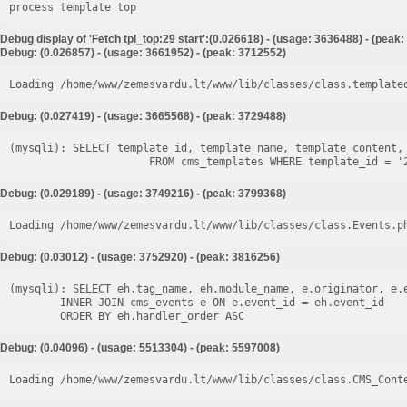
process template top
Debug display of 'Fetch tpl_top:29 start':(0.026618) - (usage: 3636488) - (peak
Debug: (0.026857) - (usage: 3661952) - (peak: 3712552)
Loading /home/www/zemesvardu.lt/www/lib/classes/class.template
Debug: (0.027419) - (usage: 3665568) - (peak: 3729488)
(mysqli): SELECT template_id, template_name, template_content, 
Debug: (0.029189) - (usage: 3749216) - (peak: 3799368)
Loading /home/www/zemesvardu.lt/www/lib/classes/class.Events.p
Debug: (0.03012) - (usage: 3752920) - (peak: 3816256)
(mysqli): SELECT eh.tag_name, eh.module_name, e.originator, e.e
        INNER JOIN cms_events e ON e.event_id = eh.event_id

Debug: (0.04096) - (usage: 5513304) - (peak: 5597008)
Loading /home/www/zemesvardu.lt/www/lib/classes/class.CMS_Cont