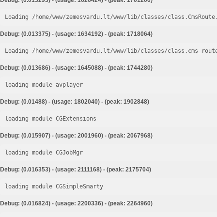
Debug: (0.013293) - (usage: 1626424) - (peak: 1701200)
Loading /home/www/zemesvardu.lt/www/lib/classes/class.CmsRoute
Debug: (0.013375) - (usage: 1634192) - (peak: 1718064)
Loading /home/www/zemesvardu.lt/www/lib/classes/class.cms_rout
Debug: (0.013686) - (usage: 1645088) - (peak: 1744280)
loading module avplayer
Debug: (0.01488) - (usage: 1802040) - (peak: 1902848)
loading module CGExtensions
Debug: (0.015907) - (usage: 2001960) - (peak: 2067968)
loading module CGJobMgr
Debug: (0.016353) - (usage: 2111168) - (peak: 2175704)
loading module CGSimpleSmarty
Debug: (0.016824) - (usage: 2200336) - (peak: 2264960)