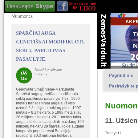
Nuomonės
SPARČIAI AUGA
GENETIŠKAI MODIFIKUOTŲ
SĖKLŲ PAPLITIMAS
PASAULYJE.
Posted by: Adminas
08
Category:
Pagrindinis
Mar
Pasirašykite p
Genovaitė Smažinienė-Markūnaitė
Sparčiai auga genetiškai modifikuotų
sėklų paplitimas pasaulyje. Pvz., 1996
metais transgeniniai augalai iš viso
Nuomon
užėmė 2,8 milijono hektarų ploto, 1997
metais – 8,1 hektaro, o 1998 metais jau
28 milijonus hektarų. 2011 metais tokių
11. Užsien
augalų sėklomis apsodinti maždaug 160
milijonų hektarų 29 šalyse. Tokie augalai
tampa vis populiaresni Brazilijoje
Turinys11
(apsodinti 30,3 milijonai hektarų),