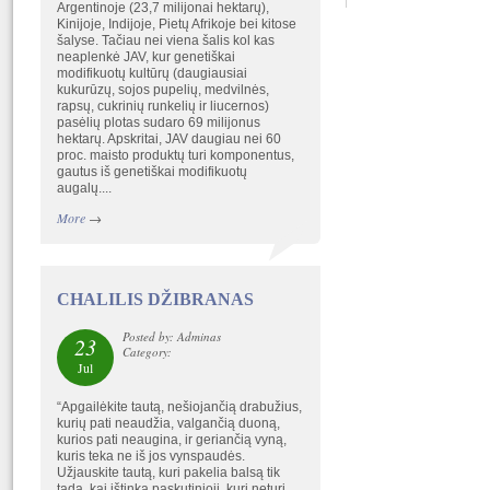
Argentinoje (23,7 milijonai hektarų),
Kinijoje, Indijoje, Pietų Afrikoje bei kitose
šalyse. Tačiau nei viena šalis kol kas
neaplenkė JAV, kur genetiškai
modifikuotų kultūrų (daugiausiai
kukurūzų, sojos pupelių, medvilnės,
rapsų, cukrinių runkelių ir liucernos)
pasėlių plotas sudaro 69 milijonus
hektarų. Apskritai, JAV daugiau nei 60
proc. maisto produktų turi komponentus,
gautus iš genetiškai modifikuotų
augalų....
More
→
CHALILIS DŽIBRANAS
Posted by: Adminas
23
Category:
Jul
“Apgailėkite tautą, nešiojančią drabužius,
kurių pati neaudžia, valgančią duoną,
kurios pati neaugina, ir geriančią vyną,
kuris teka ne iš jos vynspaudės.
Užjauskite tautą, kuri pakelia balsą tik
tada, kai ištinka paskutinioji, kuri neturi