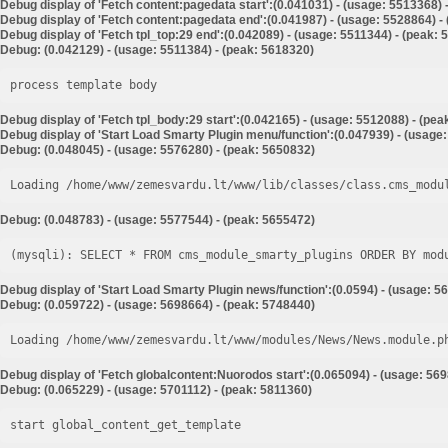
Debug display of 'Fetch content:pagedata start':(0.041031) - (usage: 5513368) 
Debug display of 'Fetch content:pagedata end':(0.041987) - (usage: 5528864) -
Debug display of 'Fetch tpl_top:29 end':(0.042089) - (usage: 5511344) - (peak:
Debug: (0.042129) - (usage: 5511384) - (peak: 5618320)
process template body
Debug display of 'Fetch tpl_body:29 start':(0.042165) - (usage: 5512088) - (pe
Debug display of 'Start Load Smarty Plugin menu/function':(0.047939) - (usage
Debug: (0.048045) - (usage: 5576280) - (peak: 5650832)
Loading /home/www/zemesvardu.lt/www/lib/classes/class.cms_modu
Debug: (0.048783) - (usage: 5577544) - (peak: 5655472)
Debug display of 'Start Load Smarty Plugin news/function':(0.0594) - (usage: 5
Debug: (0.059722) - (usage: 5698664) - (peak: 5748440)
Loading /home/www/zemesvardu.lt/www/modules/News/News.module.p
Debug display of 'Fetch globalcontent:Nuorodos start':(0.065094) - (usage: 56
Debug: (0.065229) - (usage: 5701112) - (peak: 5811360)
start global_content_get_template