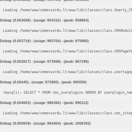
Loading /home/www/zemesvardu.lt/www/lib/classes/class.Smarty_C
Debug: (0.003608) - (usage: 954152) - (peak: 958864)
Loading /home/www/zemesvardu.lt/www/lib/classes/class.CMSModul
Debug: (0.003716) - (usage: 965704) - (peak: 975960)
Loading /home/www/zemesvardu.lt/www/lib/classes/class.CMSPageT
Debug: (0.003817) - (usage: 973088) - (peak: 987296)
Loading /home/www/zemesvardu.lt/www/lib/classes/class.usertago
Debug: (0.00445) - (usage: 973960) - (peak: 995056)
Debug: (0.004683) - (usage: 986384) - (peak: 996112)
Loading /home/www/zemesvardu.lt/www/lib/classes/class.cms_site
Debug: (0.005659) - (usage: 994464) - (peak: 1008392)