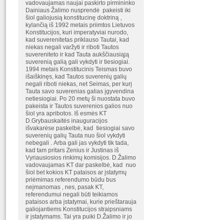
vadovaujamas naujai paskirto pirmininko
Dainiaus Žalimo nusprendė pakeisti iki
šiol galiojusią konstitucinę doktriną ,
kylančią iš 1992 metais priimtos Lietuvos
Konstitucijos, kuri imperatyviai nurodo,
kad suverenitetas priklauso Tautai, kad
niekas negali varžyti ir riboti Tautos
suvereniteto ir kad Tauta aukščiausiąją
suverenią galią gali vykdyti ir tiesiogiai.
1994 metais Konstitucinis Teismas buvo
išaiškinęs, kad Tautos suverenių galių
negali riboti niekas, net Seimas, per kurį
Tauta savo suverenias galias įgyvendina
netiesiogiai. Po 20 metų ši nuostata buvo
pakeista ir Tautos suverenios galios nuo
šiol yra apribotos. Iš esmės KT
D.Grybauskaitės inauguracijos
išvakarėse paskelbė, kad tiesiogiai savo
suverenių galių Tauta nuo šiol vykdyti
nebegali . Arba gali jas vykdyti tik tada,
kad tam pritars Zenius ir Justinas iš
Vyriausiosios rinkimų komisijos. D.Žalimo
vadovaujamas KT dar paskelbė, kad nuo
šiol bet kokios KT pataisos ar įstatymų
priėmimas referendumo būdu bus
neįmanomas , nes, pasak KT,
referendumui negali būti teikiamos
pataisos arba įstatymai, kurie prieštarauja
galiojantiems Konstitucijos straipsniams
ir įstatymams. Tai yra puiki D.Žalimo ir jo