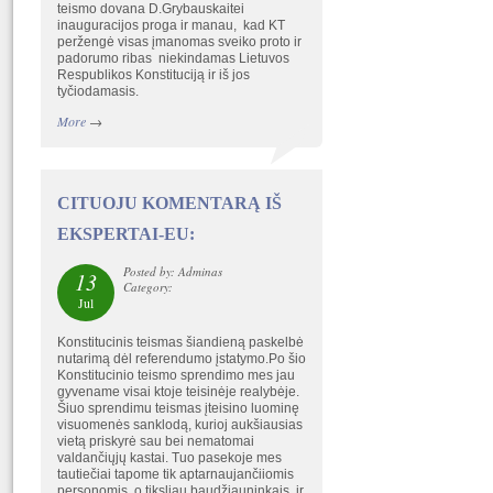
teismo dovana D.Grybauskaitei
inauguracijos proga ir manau, kad KT
peržengė visas įmanomas sveiko proto ir
padorumo ribas niekindamas Lietuvos
Respublikos Konstituciją ir iš jos
tyčiodamasis.
More
→
CITUOJU KOMENTARĄ IŠ
EKSPERTAI-EU:
Posted by: Adminas
13
Category:
Jul
Konstitucinis teismas šiandieną paskelbė
nutarimą dėl referendumo įstatymo.Po šio
Konstitucinio teismo sprendimo mes jau
gyvename visai ktoje teisinėje realybėje.
Šiuo sprendimu teismas įteisino luominę
visuomenės sanklodą, kurioj aukšiausias
vietą priskyrė sau bei nematomai
valdančiųjų kastai. Tuo pasekoje mes
tautiečiai tapome tik aptarnaujančiiomis
personomis, o tiksliau baudžiauninkais. ir