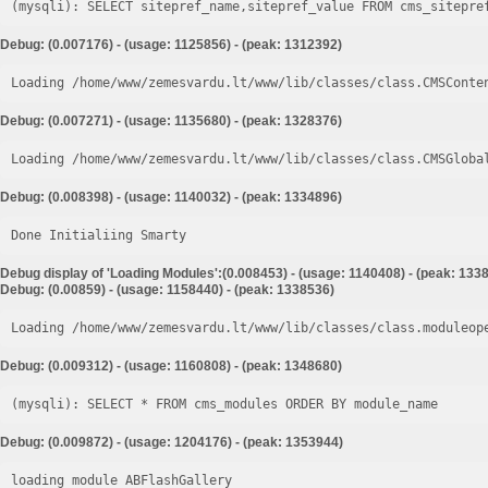
Debug: (0.007176) - (usage: 1125856) - (peak: 1312392)
Loading /home/www/zemesvardu.lt/www/lib/classes/class.CMSConte
Debug: (0.007271) - (usage: 1135680) - (peak: 1328376)
Loading /home/www/zemesvardu.lt/www/lib/classes/class.CMSGloba
Debug: (0.008398) - (usage: 1140032) - (peak: 1334896)
Done Initialiing Smarty
Debug display of 'Loading Modules':(0.008453) - (usage: 1140408) - (peak: 133
Debug: (0.00859) - (usage: 1158440) - (peak: 1338536)
Loading /home/www/zemesvardu.lt/www/lib/classes/class.moduleop
Debug: (0.009312) - (usage: 1160808) - (peak: 1348680)
Debug: (0.009872) - (usage: 1204176) - (peak: 1353944)
loading module ABFlashGallery