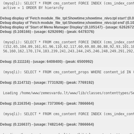
(mysqli): SELECT * FROM cms_content FORCE INDEX (cms_index_con
Debug display of 'Fetch module_file_tpl:Showtime;showtime_nivo.tpl start':(0.
Debug display of 'Fetch module_file_tpl:Showtime;showtime_nivo.tpl end':(0.10
Debug display of 'Start of Menu Manager Display':(0.105147) - (usage: 6262672
Debug: (0.108166) - (usage: 6292696) - (peak: 6478376)
(mysqli): SELECT * FROM cms_content FORCE INDEX (cms_index_cont
(152,65,104,89,161,61,96,110,62,117,60,69,80,86,88,92,93,101,1
Debug: (0.111116) - (usage: 6408400) - (peak: 6500992)
Debug: (0.114732) - (usage: 7731928) - (peak: 7769192)
Loading /home/www/zemesvardu.lt/www/lib/classes/contenttypes/S
Debug: (0.116354) - (usage: 7373064) - (peak: 7866664)
Debug: (0.116637) - (usage: 7482144) - (peak: 7866664)