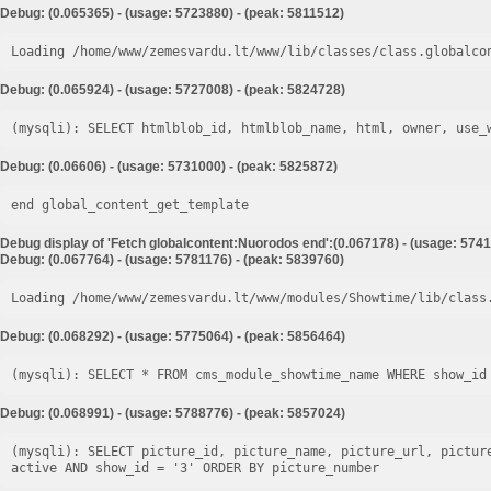
Debug: (0.065365) - (usage: 5723880) - (peak: 5811512)
Loading /home/www/zemesvardu.lt/www/lib/classes/class.globalco
Debug: (0.065924) - (usage: 5727008) - (peak: 5824728)
Debug: (0.06606) - (usage: 5731000) - (peak: 5825872)
end global_content_get_template
Debug display of 'Fetch globalcontent:Nuorodos end':(0.067178) - (usage: 5741
Debug: (0.067764) - (usage: 5781176) - (peak: 5839760)
Loading /home/www/zemesvardu.lt/www/modules/Showtime/lib/class
Debug: (0.068292) - (usage: 5775064) - (peak: 5856464)
Debug: (0.068991) - (usage: 5788776) - (peak: 5857024)
(mysqli): SELECT picture_id, picture_name, picture_url, pictur