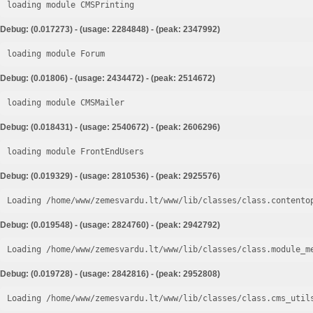
loading module CMSPrinting
Debug: (0.017273) - (usage: 2284848) - (peak: 2347992)
loading module Forum
Debug: (0.01806) - (usage: 2434472) - (peak: 2514672)
loading module CMSMailer
Debug: (0.018431) - (usage: 2540672) - (peak: 2606296)
loading module FrontEndUsers
Debug: (0.019329) - (usage: 2810536) - (peak: 2925576)
Loading /home/www/zemesvardu.lt/www/lib/classes/class.contento
Debug: (0.019548) - (usage: 2824760) - (peak: 2942792)
Loading /home/www/zemesvardu.lt/www/lib/classes/class.module_m
Debug: (0.019728) - (usage: 2842816) - (peak: 2952808)
Loading /home/www/zemesvardu.lt/www/lib/classes/class.cms_util