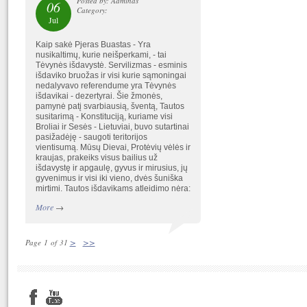
Posted by: Adminas
06
Category:
Jul
Kaip sakė Pjeras Buastas - Yra
nusikaltimų, kurie neišperkami, - tai
Tėvynės išdavystė. Servilizmas - esminis
išdaviko bruožas ir visi kurie sąmoningai
nedalyvavo referendume yra Tėvynės
išdavikai - dezertyrai. Šie žmonės,
pamynė patį svarbiausią, šventą, Tautos
susitarimą - Konstituciją, kuriame visi
Broliai ir Sesės - Lietuviai, buvo sutartinai
pasižadėję - saugoti teritorijos
vientisumą. Mūsų Dievai, Protėvių vėlės ir
kraujas, prakeiks visus bailius už
išdavystę ir apgaulę, gyvus ir mirusius, jų
gyvenimus ir visi iki vieno, dvės šuniška
mirtimi. Tautos išdavikams atleidimo nėra:
More
→
>
>>
Page 1 of 31