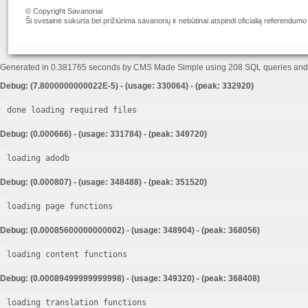
© Copyright Savanoriai
Ši svetainė sukurta bei prižiūrima savanorių ir nebūtinai atspindi oficialią referendumo
Generated in 0.381765 seconds by CMS Made Simple using 208 SQL queries an
Debug: (7.8000000000022E-5) - (usage: 330064) - (peak: 332920)
done loading required files
Debug: (0.000666) - (usage: 331784) - (peak: 349720)
loading adodb
Debug: (0.000807) - (usage: 348488) - (peak: 351520)
loading page functions
Debug: (0.00085600000000002) - (usage: 348904) - (peak: 368056)
loading content functions
Debug: (0.00089499999999998) - (usage: 349320) - (peak: 368408)
loading translation functions