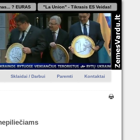
as... ? EURAS
"La Union" - Tikrasis ES Veidas!
Sklaidai / Darbui
Paremti
Kontaktai
 nepiliečiams