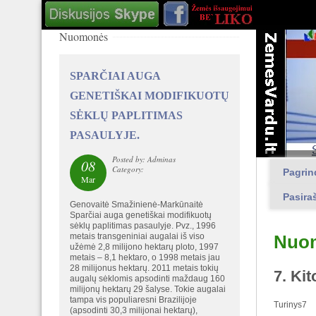
Nuomonės
SPARČIAI AUGA
GENETIŠKAI MODIFIKUOTŲ
SĖKLŲ PAPLITIMAS
PASAULYJE.
Posted by: Adminas
08
Category:
Pagrin
Mar
Pasira
Genovaitė Smažinienė-Markūnaitė
Sparčiai auga genetiškai modifikuotų
sėklų paplitimas pasaulyje. Pvz., 1996
metais transgeniniai augalai iš viso
Nuo
užėmė 2,8 milijono hektarų ploto, 1997
metais – 8,1 hektaro, o 1998 metais jau
28 milijonus hektarų. 2011 metais tokių
7. Ki
augalų sėklomis apsodinti maždaug 160
milijonų hektarų 29 šalyse. Tokie augalai
tampa vis populiaresni Brazilijoje
Turinys7
(apsodinti 30,3 milijonai hektarų),