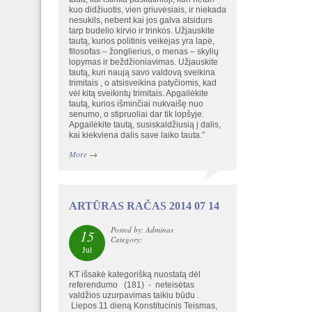
kuo didžiuotis, vien griuvėsiais, ir niekada
nesukils, nebent kai jos galva atsidurs
tarp budelio kirvio ir trinkos. Užjauskite
tautą, kurios politinis veikėjas yra lapė,
filosofas – žonglierius, o menas – skylių
lopymas ir beždžioniavimas. Užjauskite
tautą, kuri naują savo valdovą sveikina
trimitais , o atsisveikina patyčiomis, kad
vėl kitą sveikintų trimitais. Apgailėkite
tautą, kurios išminčiai nukvaišę nuo
senumo, o stipruoliai dar tik lopšyje.
Apgailėkite tautą, susiskaldžiusią į dalis,
kai kiekviena dalis save laiko tauta.”
More
→
ARTŪRAS RAČAS 2014 07 14
Posted by: Adminas
15
Category:
Jul
KT išsakė kategorišką nuostatą dėl
referendumo (181) - neteisėtas
valdžios uzurpavimas taikiu būdu .
Liepos 11 dieną Konstitucinis Teismas,