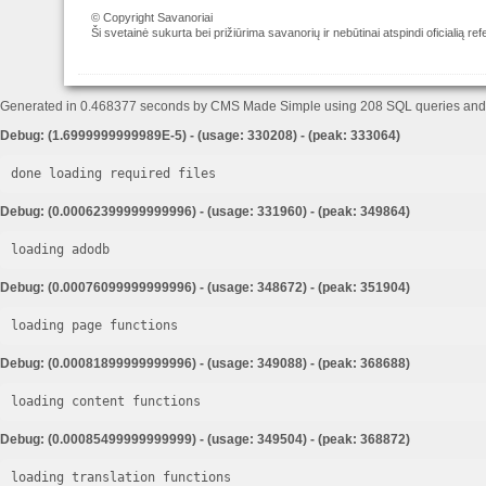
© Copyright Savanoriai
Ši svetainė sukurta bei prižiūrima savanorių ir nebūtinai atspindi oficialią r
Generated in 0.468377 seconds by CMS Made Simple using 208 SQL queries an
Debug: (1.6999999999989E-5) - (usage: 330208) - (peak: 333064)
done loading required files
Debug: (0.00062399999999996) - (usage: 331960) - (peak: 349864)
loading adodb
Debug: (0.00076099999999996) - (usage: 348672) - (peak: 351904)
loading page functions
Debug: (0.00081899999999996) - (usage: 349088) - (peak: 368688)
loading content functions
Debug: (0.00085499999999999) - (usage: 349504) - (peak: 368872)
loading translation functions