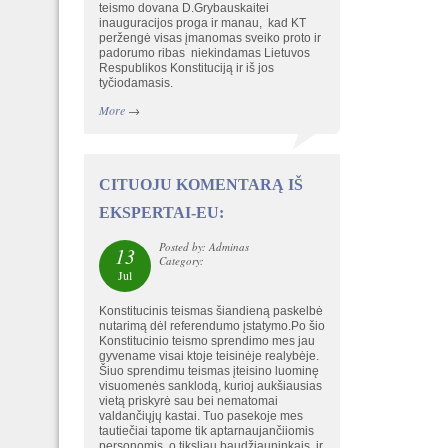
teismo dovana D.Grybauskaitei
inauguracijos proga ir manau, kad KT
peržengė visas įmanomas sveiko proto ir
padorumo ribas niekindamas Lietuvos
Respublikos Konstituciją ir iš jos
tyčiodamasis.
More
→
CITUOJU KOMENTARĄ IŠ
EKSPERTAI-EU:
Posted by: Adminas
13
Category:
Jul
Konstitucinis teismas šiandieną paskelbė
nutarimą dėl referendumo įstatymo.Po šio
Konstitucinio teismo sprendimo mes jau
gyvename visai ktoje teisinėje realybėje.
Šiuo sprendimu teismas įteisino luominę
visuomenės sanklodą, kurioj aukšiausias
vietą priskyrė sau bei nematomai
valdančiųjų kastai. Tuo pasekoje mes
tautiečiai tapome tik aptarnaujančiiomis
personomis, o tiksliau baudžiauninkais. ir