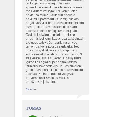
tai tik geriausiu atveju. Tuo savo
sprendimu kunstitucinis teismas pasakė:
mes kuriam valstybę ir suverenitetas
priklauso mums. Tauta turi prievolę
paklusti ir patarnauti (K. 2 str). Niekas
negali varžyti ir riboti konstitucinio teismo
suvereniteto, savintis konstituciniam
teismui priklausančių suverenių galių.
Tauta ir kiekvienas pilietis turi teisę
priešintis bet kam, kas prievarta kėsinasi į
Lietuvos valstybės nepriklausomybę,
teritorijos, konstitucijos santvarką, bet
priešintis gali tik tiek ir tokia apimtimi
kokia nustato konstitucinis teismas (K. 3
str.). Aukščiausią suverenią galią Tauta
vykdo tiesiogiai ar per demokratiškai
išrinktus savo atstovus, Tautos suverenių
galių ribas ir apimtis nustato Konstitucinis
teismas (K. 4str.). Taigi akyse įvyko
perversmas ir Sveikinu visus su
baudžiavos įteisinimu.
More
→
TOMAS