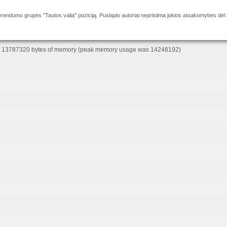
eferendumo grupės "Tautos valia" poziciją. Puslapio autoriai neprisiima jokios atsakomybės dėl k
d 13787320 bytes of memory (peak memory usage was 14248192)