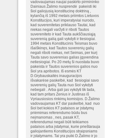
vadovaujamas naujai paskirto pirmininko
Dainiaus Žalimo nusprendė pakeisti iki
šiol galiojusią konstitucinę doktriną ,
kylančią iš 1992 metais priimtos Lietuvos
Konstitucijos, kuri imperatyviai nurodo,
kad suverenitetas priklauso Tautai, kad
niekas negali varžyti ir riboti Tautos
suvereniteto ir kad Tauta aukščiausiąją
suverenią galią gali vykdyti ir tiesiogiai.
1994 metais Konstitucinis Teismas buvo
išaiškinęs, kad Tautos suverenių galių
negali riboti niekas, net Seimas, per kurį
Tauta savo suverenias galias įgyvendina
netiesiogiai. Po 20 metų ši nuostata buvo
pakeista ir Tautos suverenios galios nuo
šiol yra apribotos. Iš esmės KT
D.Grybauskaitės inauguracijos
išvakarėse paskelbė, kad tiesiogiai savo
suverenių galių Tauta nuo šiol vykdyti
nebegali . Arba gali jas vykdyti tik tada,
kad tam pritars Zenius ir Justinas iš
Vyriausiosios rinkimų komisijos. D.Žalimo
vadovaujamas KT dar paskelbė, kad nuo
šiol bet kokios KT pataisos ar įstatymų
priėmimas referendumo būdu bus
neįmanomas , nes, pasak KT,
referendumui negali būti teikiamos
pataisos arba įstatymai, kurie prieštarauja
galiojantiems Konstitucijos straipsniams
ir įstatymams. Tai yra puiki D.Žalimo ir jo