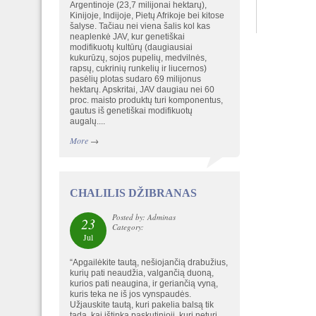
Argentinoje (23,7 milijonai hektarų),
Kinijoje, Indijoje, Pietų Afrikoje bei kitose
šalyse. Tačiau nei viena šalis kol kas
neaplenkė JAV, kur genetiškai
modifikuotų kultūrų (daugiausiai
kukurūzų, sojos pupelių, medvilnės,
rapsų, cukrinių runkelių ir liucernos)
pasėlių plotas sudaro 69 milijonus
hektarų. Apskritai, JAV daugiau nei 60
proc. maisto produktų turi komponentus,
gautus iš genetiškai modifikuotų
augalų....
More
→
CHALILIS DŽIBRANAS
Posted by: Adminas
23
Category:
Jul
“Apgailėkite tautą, nešiojančią drabužius,
kurių pati neaudžia, valgančią duoną,
kurios pati neaugina, ir geriančią vyną,
kuris teka ne iš jos vynspaudės.
Užjauskite tautą, kuri pakelia balsą tik
tada, kai ištinka paskutinioji, kuri neturi