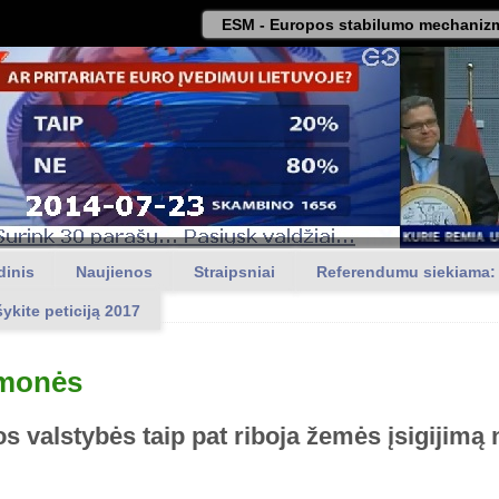
ESM - Europos stabilumo mechanizm
dinis
Naujienos
Straipsniai
Referendumu siekiama:
šykite peticiją 2017
monės
tos valstybės taip pat riboja žemės įsigijimą