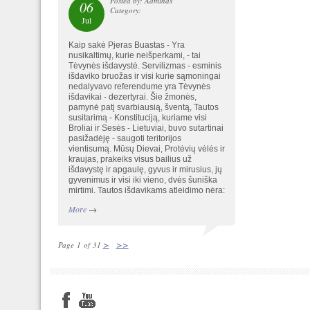
Posted by: Adminas
06
Category:
Jul
Kaip sakė Pjeras Buastas - Yra
nusikaltimų, kurie neišperkami, - tai
Tėvynės išdavystė. Servilizmas - esminis
išdaviko bruožas ir visi kurie sąmoningai
nedalyvavo referendume yra Tėvynės
išdavikai - dezertyrai. Šie žmonės,
pamynė patį svarbiausią, šventą, Tautos
susitarimą - Konstituciją, kuriame visi
Broliai ir Sesės - Lietuviai, buvo sutartinai
pasižadėję - saugoti teritorijos
vientisumą. Mūsų Dievai, Protėvių vėlės ir
kraujas, prakeiks visus bailius už
išdavystę ir apgaulę, gyvus ir mirusius, jų
gyvenimus ir visi iki vieno, dvės šuniška
mirtimi. Tautos išdavikams atleidimo nėra:
More
→
>
>>
Page 1 of 31