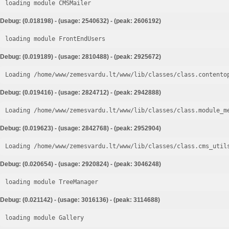
loading module CMSMailer
Debug: (0.018198) - (usage: 2540632) - (peak: 2606192)
loading module FrontEndUsers
Debug: (0.019189) - (usage: 2810488) - (peak: 2925672)
Loading /home/www/zemesvardu.lt/www/lib/classes/class.contento
Debug: (0.019416) - (usage: 2824712) - (peak: 2942888)
Loading /home/www/zemesvardu.lt/www/lib/classes/class.module_m
Debug: (0.019623) - (usage: 2842768) - (peak: 2952904)
Loading /home/www/zemesvardu.lt/www/lib/classes/class.cms_util
Debug: (0.020654) - (usage: 2920824) - (peak: 3046248)
loading module TreeManager
Debug: (0.021142) - (usage: 3016136) - (peak: 3114688)
loading module Gallery