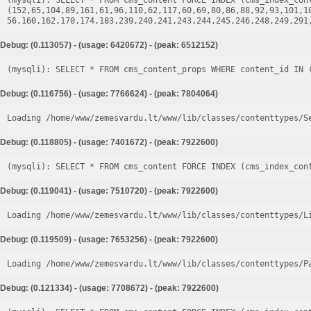
(mysqli): SELECT * FROM cms_content FORCE INDEX (cms_index_cont
(152,65,104,89,161,61,96,110,62,117,60,69,80,86,88,92,93,101,1
Debug: (0.113057) - (usage: 6420672) - (peak: 6512152)
Debug: (0.116756) - (usage: 7766624) - (peak: 7804064)
Loading /home/www/zemesvardu.lt/www/lib/classes/contenttypes/S
Debug: (0.118805) - (usage: 7401672) - (peak: 7922600)
Debug: (0.119041) - (usage: 7510720) - (peak: 7922600)
Loading /home/www/zemesvardu.lt/www/lib/classes/contenttypes/L
Debug: (0.119509) - (usage: 7653256) - (peak: 7922600)
Loading /home/www/zemesvardu.lt/www/lib/classes/contenttypes/P
Debug: (0.121334) - (usage: 7708672) - (peak: 7922600)