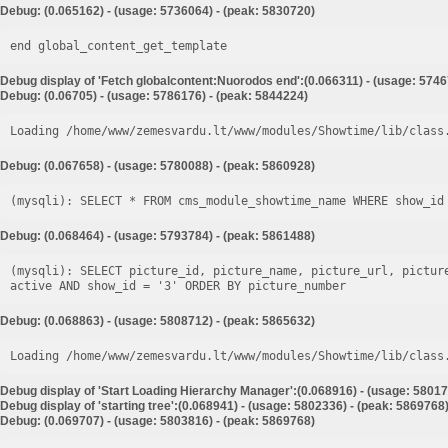
Debug: (0.065162) - (usage: 5736064) - (peak: 5830720)
end global_content_get_template
Debug display of 'Fetch globalcontent:Nuorodos end':(0.066311) - (usage: 5746
Debug: (0.06705) - (usage: 5786176) - (peak: 5844224)
Loading /home/www/zemesvardu.lt/www/modules/Showtime/lib/class
Debug: (0.067658) - (usage: 5780088) - (peak: 5860928)
Debug: (0.068464) - (usage: 5793784) - (peak: 5861488)
(mysqli): SELECT picture_id, picture_name, picture_url, pictur
Debug: (0.068863) - (usage: 5808712) - (peak: 5865632)
Loading /home/www/zemesvardu.lt/www/modules/Showtime/lib/class
Debug display of 'Start Loading Hierarchy Manager':(0.068916) - (usage: 58017
Debug display of 'starting tree':(0.068941) - (usage: 5802336) - (peak: 5869768
Debug: (0.069707) - (usage: 5803816) - (peak: 5869768)