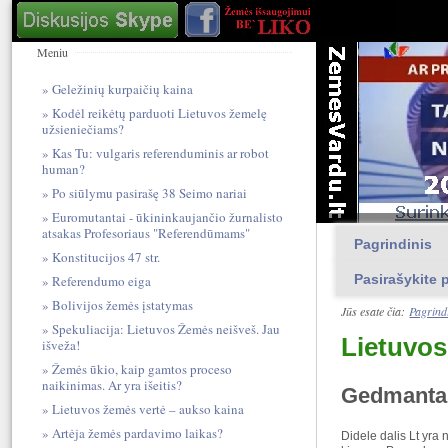
Meniu
Geležinių kurpaičių kaina
Kodėl reikėtų parduoti Lietuvos žemelę
užsieniečiams?
Kas Tu: vulgari​s referendum​inis ar robot
human?
Po siūlymu pasirašę 38 Seimo nariai
Euromutantai - ūkininkaujančio žurnalisto
atsakas Profesoriaus "Referendūmams"
Pagrindinis
Konstitucijos 47 str.
Pasirašykite p
Referendumo eiga
Bolivijos žemės įstatymas
Jūs esate čia:
Pagrind
Spekuliacija: Lietuvos Žemės neišveš. Jau
Lietuvos
išveža!
Žemės ūkio, kaip gamtos proceso
naikinimas. Ar yra išeitis?
Gedmantas
Lietuvos žemės vertė – aukso kaina
Artėja žemės pardavimo laikas?
Didele dalis Lt yra 