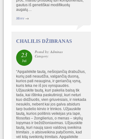
proc. maisto produktų turi komponentus,
gautus iš genetiškai modifikuotų
augalų....
More
→
CHALILIS DŽIBRANAS
Posted by: Adminas
23
Category:
Jul
“Apgailėkite tautą, nešiojančią drabužius,
kurių pati neaudžia, valgančią duoną,
kurios pati neaugina, ir geriančią vyną,
kuris teka ne iš jos vynspaudės.
Užjauskite tautą, kuri pakelia balsą tik
tada, kai ištinka paskutinioji, kuri neturi
kuo didžiuotis, vien griuvėsiais, ir niekada
nesukils, nebent kai jos galva atsidurs
tarp budelio kirvio ir trinkos. Užjauskite
tautą, kurios politinis veikėjas yra lapė,
filosofas – žonglierius, o menas – skylių
lopymas ir beždžioniavimas. Užjauskite
tautą, kuri naują savo valdovą sveikina
trimitais , o atsisveikina patyčiomis, kad
vėl kitą sveikintų trimitais. Apgailėkite