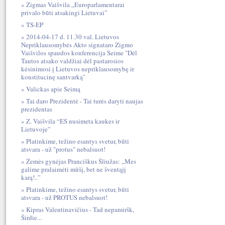
Zigmas Vaišvila „Europarlamentarai
privalo būti atsakingi Lietuvai”
TS-EP
2014-04-17 d. 11.30 val. Lietuvos
Nepriklausomybės Akto signataro Zigmo
Vaišvilos spaudos konferencija Seime "Dėl
Tautos atsako valdžiai dėl pastarosios
kėsinimosi į Lietuvos nepriklausomybę ir
konstitucinę santvarką"
Valickas apie Seimą
Tai daro Prezidentė - Tai turės daryti naujas
prezidentas
Z. Vaišvila “ES nusimeta kaukes ir
Lietuvoje”
Platinkime, težino esantys svetur, būti
atsvara - už "protus" nebalsuot!
Žemės gynėjas Pranciškus Šliužas: „Mes
galime pralaimėti mūšį, bet ne šventąjį
karą!..”
Platinkime, težino esantys svetur, būti
atsvara - už PROTUS nebalsuot!
Kipras Valentinavičius - Tad nepamiršk,
Širdie...