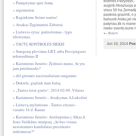
kisenes.Pavyzdys,- 
Pamąstymai apie žemę
auginti.Atvaziuoja 
argumentai
visus 50 ha Zemaiti
paskola grazinti, o 
Raginkime Seimo narius!
balsuoti.Aisku,jei
patyriau,tik is man
Atsakas Žygimantui Zabietai
nieko svento,kurie 
Lietuvos rytas: patriotizmas - lygu
←
Return
idiotizmas.
TAUTŲ KONTROLĖS SIEKIS
Jun 18, 2014
Pos
Smegenų plovimas LRT, arba Pavojingasis
referendūmas II
Kazimieras Juraitis: Žydrasis maras. Ar yra
jam priešnuodis?
dėl grėsmės nacionaliniam saugumui
Dukrele, grąžink man balsą.
„Tautos teisė gintis“, 2014-02-09, Vilnius
Kazimieras Juraitis - Atsakymas A.Lukošiui
Lietuvą mylintiems - Tautos eitynės -
vasario 16 d. Kaune
Kazimieras Juraitis: Atsiliepimas į Alkas.lt
Jono Vaiškūno straipsnį „Ar bus vienas
nesisteminis kandidatas prezidento
rinkimuose?“