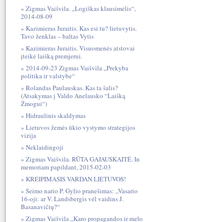
Zigmas Vaišvila. „Logiškas klausimėlis“,
2014-08-09
Kazimieras Juraitis. Kas esi tu? lietuvytis.
Tavo ženklas – baltas Vytis
Kazimieras Juraitis. Visuomenės atstovai
įteikė laišką premjerui.
2014-09-23 Zigmas Vaišvila „Prekyba
politika ir valstybe“
Rolandas Paulauskas. Kas ta šalis?
(Atsakymas į Valdo Anelausko “Laišką
Žmogui“)
Hidraulinis skaldymas
Lietuvos žemės ūkio vystymo strategijos
vizija
Neklaidingoji
Zigmas Vaišvila. RŪTA GAJAUSKAITĖ. In
memoriam papildant, 2015-02-03
KREIPIMASIS VARDAN LIETUVOS!
Seimo nario P. Gylio pranešimas: „Vasario
16-oji: ar V. Landsbergis vėl vaidins J.
Basanavičių?“
Zigmas Vaišvila „Karo propagandos ir melo