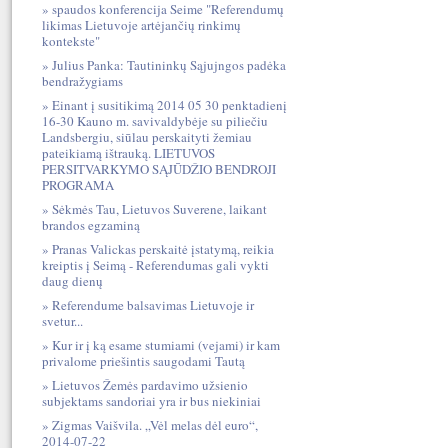
spaudos konferencija Seime "Referendumų
likimas Lietuvoje artėjančių rinkimų
kontekste"
Julius Panka: Tautininkų Sąjujngos padėka
bendražygiams
Einant į susitikimą 2014 05 30 penktadienį
16-30 Kauno m. savivaldybėje su piliečiu
Landsbergiu, siūlau perskaityti žemiau
pateikiamą ištrauką. LIETUVOS
PERSITVARKYMO SĄJŪDŽIO BENDROJI
PROGRAMA
Sėkmės Tau, Lietuvos Suverene, laikant
brandos egzaminą
Pranas Valickas perskaitė įstatymą, reikia
kreiptis į Seimą - Referendumas gali vykti
daug dienų
Referendume balsavimas Lietuvoje ir
svetur...
Kur ir į ką esame stumiami (vejami) ir kam
privalome priešintis saugodami Tautą
Lietuvos Žemės pardavimo užsienio
subjektams sandoriai yra ir bus niekiniai
Zigmas Vaišvila. „Vėl melas dėl euro“,
2014-07-22