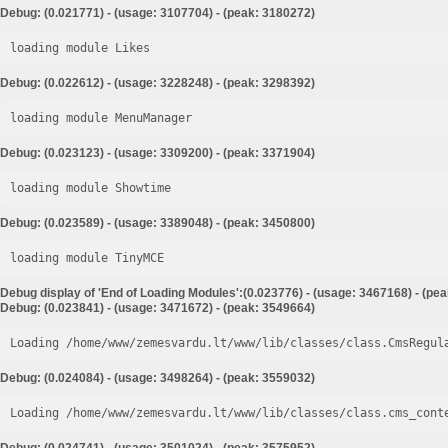
Debug: (0.021771) - (usage: 3107704) - (peak: 3180272)
loading module Likes
Debug: (0.022612) - (usage: 3228248) - (peak: 3298392)
loading module MenuManager
Debug: (0.023123) - (usage: 3309200) - (peak: 3371904)
loading module Showtime
Debug: (0.023589) - (usage: 3389048) - (peak: 3450800)
loading module TinyMCE
Debug display of 'End of Loading Modules':(0.023776) - (usage: 3467168) - (pe
Debug: (0.023841) - (usage: 3471672) - (peak: 3549664)
Loading /home/www/zemesvardu.lt/www/lib/classes/class.CmsRegul
Debug: (0.024084) - (usage: 3498264) - (peak: 3559032)
Loading /home/www/zemesvardu.lt/www/lib/classes/class.cms_cont