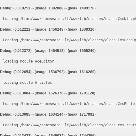
Debug: (0.010251) - (usage: 1392888) - (peak: 1489176)
Loading /home/www/zemesvardu.lt/www/lib/classes/class.CmsNls.p
Debug: (0.012222) - (usage: 1456248) - (peak: 1538320)
Loading /home/www/zemesvardu.lt/www/lib/classes/class.CmsLangO
Debug: (0.012372) - (usage: 1454512) - (peak: 1555240)
loading module AceEditor
Debug: (0.012654) - (usage: 1536792) - (peak: 1616280)
loading module Articles
Debug: (0.013004) - (usage: 1626376) - (peak: 1701128)
Loading /home/www/zemesvardu.lt/www/lib/classes/class.CmsRoute
Debug: (0.013085) - (usage: 1634144) - (peak: 1717992)
Loading /home/www/zemesvardu.lt/www/lib/classes/class.cms_rout
Debug: (0.013423) - (usage: 1645024) - (peak: 1744256)