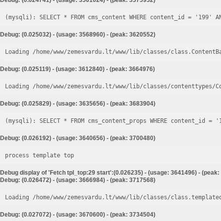
Debug: (0.024741) - (usage: 3501024) - (peak: 3575952)
Debug: (0.025032) - (usage: 3568960) - (peak: 3620552)
Loading /home/www/zemesvardu.lt/www/lib/classes/class.ContentB
Debug: (0.025119) - (usage: 3612840) - (peak: 3664976)
Loading /home/www/zemesvardu.lt/www/lib/classes/contenttypes/C
Debug: (0.025829) - (usage: 3635656) - (peak: 3683904)
Debug: (0.026192) - (usage: 3640656) - (peak: 3700480)
process template top
Debug display of 'Fetch tpl_top:29 start':(0.026235) - (usage: 3641496) - (peak
Debug: (0.026472) - (usage: 3666984) - (peak: 3717568)
Loading /home/www/zemesvardu.lt/www/lib/classes/class.template
Debug: (0.027072) - (usage: 3670600) - (peak: 3734504)