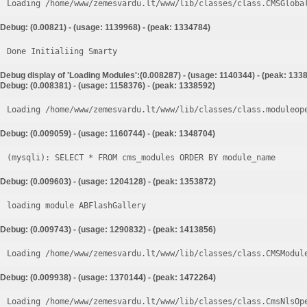
Loading /home/www/zemesvardu.lt/www/lib/classes/class.CMSGloba
Debug: (0.00821) - (usage: 1139968) - (peak: 1334784)
Done Initialiing Smarty
Debug display of 'Loading Modules':(0.008287) - (usage: 1140344) - (peak: 133
Debug: (0.008381) - (usage: 1158376) - (peak: 1338592)
Loading /home/www/zemesvardu.lt/www/lib/classes/class.moduleop
Debug: (0.009059) - (usage: 1160744) - (peak: 1348704)
Debug: (0.009603) - (usage: 1204128) - (peak: 1353872)
loading module ABFlashGallery
Debug: (0.009743) - (usage: 1290832) - (peak: 1413856)
Loading /home/www/zemesvardu.lt/www/lib/classes/class.CMSModul
Debug: (0.009938) - (usage: 1370144) - (peak: 1472264)
Loading /home/www/zemesvardu.lt/www/lib/classes/class.CmsNlsOp