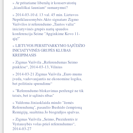
Ar pritariame liberalų ir konservatorių
„kiauliškai šauniam“ sumanymui?
2014-03-10 d. 13 val. 45 min. Lietuvos
Nepriklausomybės Akto signataro Zigmo
Vaišvilos ir referendumo „Tautos valia“
iniciatyvinės grupės narių spaudos
konferencija Seime "Apginkime Kovo 11-
ąją!"
LIETUVOS PERSITVARKYMO SĄJŪDŽIO
INICIATYVINĖS GRUPĖS KLUBAS
KREIPIMASIS
Zigmas Vaišvila „Referendumas Seimo
pinklėse“, 2014-03-13, Vilnius
2014-03-21 Zigmas Vaišvila „Euro mums
įveda, vadovaujantis ne ekonomine logika,
bet politiniu sprendimu“
"Referendumo blokavimas peržengė ne tik
teisės, bet ir sąžinės ribas"
Valdoma žiniasklaida mindo "žemės
Referendumą", pasaulio Bushido čempioną
Remigijų, suaštrina Jo biografijos spalvas.
Zigmas Vaišvila „Seimo, Prezidentės ir
Vyriausybės volas prieš referendumus“,
2014-03-27