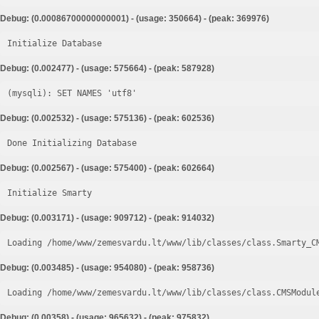
Debug: (0.00086700000000001) - (usage: 350664) - (peak: 369976)
Initialize Database
Debug: (0.002477) - (usage: 575664) - (peak: 587928)
Debug: (0.002532) - (usage: 575136) - (peak: 602536)
Done Initializing Database
Debug: (0.002567) - (usage: 575400) - (peak: 602664)
Initialize Smarty
Debug: (0.003171) - (usage: 909712) - (peak: 914032)
Loading /home/www/zemesvardu.lt/www/lib/classes/class.Smarty_C
Debug: (0.003485) - (usage: 954080) - (peak: 958736)
Loading /home/www/zemesvardu.lt/www/lib/classes/class.CMSModul
Debug: (0.00358) - (usage: 965632) - (peak: 975832)