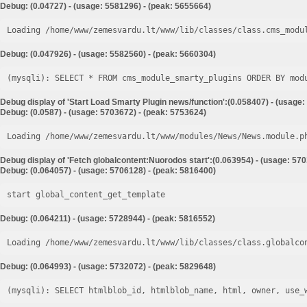
Debug: (0.04727) - (usage: 5581296) - (peak: 5655664)
Loading /home/www/zemesvardu.lt/www/lib/classes/class.cms_modu
Debug: (0.047926) - (usage: 5582560) - (peak: 5660304)
Debug display of 'Start Load Smarty Plugin news/function':(0.058407) - (usage:
Debug: (0.0587) - (usage: 5703672) - (peak: 5753624)
Loading /home/www/zemesvardu.lt/www/modules/News/News.module.p
Debug display of 'Fetch globalcontent:Nuorodos start':(0.063954) - (usage: 57
Debug: (0.064057) - (usage: 5706128) - (peak: 5816400)
start global_content_get_template
Debug: (0.064211) - (usage: 5728944) - (peak: 5816552)
Loading /home/www/zemesvardu.lt/www/lib/classes/class.globalco
Debug: (0.064993) - (usage: 5732072) - (peak: 5829648)