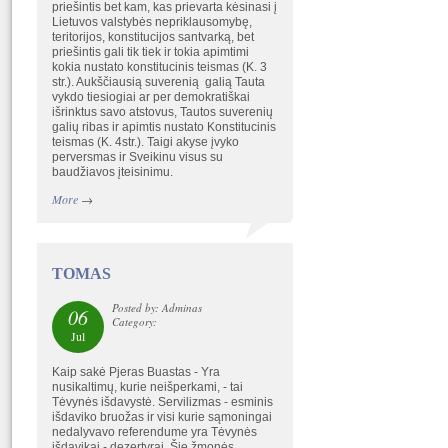
priešintis bet kam, kas prievarta kėsinasi į
Lietuvos valstybės nepriklausomybę,
teritorijos, konstitucijos santvarką, bet
priešintis gali tik tiek ir tokia apimtimi
kokia nustato konstitucinis teismas (K. 3
str.). Aukščiausią suverenią galią Tauta
vykdo tiesiogiai ar per demokratiškai
išrinktus savo atstovus, Tautos suverenių
galių ribas ir apimtis nustato Konstitucinis
teismas (K. 4str.). Taigi akyse įvyko
perversmas ir Sveikinu visus su
baudžiavos įteisinimu.
More
→
TOMAS
Posted by: Adminas
06
Category:
Jul
Kaip sakė Pjeras Buastas - Yra
nusikaltimų, kurie neišperkami, - tai
Tėvynės išdavystė. Servilizmas - esminis
išdaviko bruožas ir visi kurie sąmoningai
nedalyvavo referendume yra Tėvynės
išdavikai - dezertyrai. Šie žmonės,