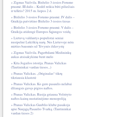
Zigmas Vaišvila. Birželio 3-iosios Forumo
prasmė. III dalis – Kodėl reikia būti piliečiais
ir telktis? 2015 m. liepos 2 d.
Birželio 3-iosios Forumo prasmė. IV dalis –
Graikija patvirtino Birželio 3-iosios tiesas
Birželio 3-iosios Forumo prasmė. V dalis –
Graikija atidengė Europos Sąjungos veidą
Lietuvą valdantys populistai seniai
nusipelnė Lukiškių narų. Nes Lietuvoje nėra
mirties bausmės už Tėvynės išdavystę
Zigmas Vaišvila. Pagerbdami Medininkų
aukas atsisakykime bent melo
Kita Jogailos istorija. Pranas Valickas
(Tautininkai vardan tiesos...)
Pranas Valickas. „Originalas“ tikrų
tikriausia klastotė
Pranas Valickas. Ko gero pasaulis nelabai
džiaugsis gavęs pigios naftos.
Pranas Valickas. Rusija griauna Volstryto
naftos kainų nustatinėjimo monopoliją
Pranas Valickas Gaublio klube pasakoja
apie Naująją Pasaulio Tvarką. (Tautininkai
vardan tiesos 2)