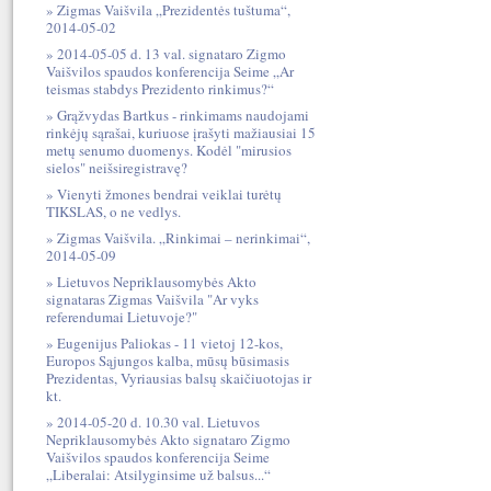
Zigmas Vaišvila „Prezidentės tuštuma“,
2014-05-02
2014-05-05 d. 13 val. signataro Zigmo
Vaišvilos spaudos konferencija Seime „Ar
teismas stabdys Prezidento rinkimus?“
Grąžvydas Bartkus - rinkimams naudojami
rinkėjų sąrašai, kuriuose įrašyti mažiausiai 15
metų senumo duomenys. Kodėl "mirusios
sielos" neišsiregistravę?
Vienyti žmones bendrai veiklai turėtų
TIKSLAS, o ne vedlys.
Zigmas Vaišvila. „Rinkimai – nerinkimai“,
2014-05-09
Lietuvos Nepriklausomybės Akto
signataras Zigmas Vaišvila "Ar vyks
referendumai Lietuvoje?"
Eugenijus Paliokas - 11 vietoj 12-kos,
Europos Sąjungos kalba, mūsų būsimasis
Prezidentas, Vyriausias balsų skaičiuotojas ir
kt.
2014-05-20 d. 10.30 val. Lietuvos
Nepriklausomybės Akto signataro Zigmo
Vaišvilos spaudos konferencija Seime
„Liberalai: Atsilyginsime už balsus...“