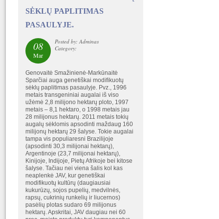
SĖKLŲ PAPLITIMAS
PASAULYJE.
Posted by: Adminas
08
Category:
Mar
Genovaitė Smažinienė-Markūnaitė
Sparčiai auga genetiškai modifikuotų
sėklų paplitimas pasaulyje. Pvz., 1996
metais transgeniniai augalai iš viso
užėmė 2,8 milijono hektarų ploto, 1997
metais – 8,1 hektaro, o 1998 metais jau
28 milijonus hektarų. 2011 metais tokių
augalų sėklomis apsodinti maždaug 160
milijonų hektarų 29 šalyse. Tokie augalai
tampa vis populiaresni Brazilijoje
(apsodinti 30,3 milijonai hektarų),
Argentinoje (23,7 milijonai hektarų),
Kinijoje, Indijoje, Pietų Afrikoje bei kitose
šalyse. Tačiau nei viena šalis kol kas
neaplenkė JAV, kur genetiškai
modifikuotų kultūrų (daugiausiai
kukurūzų, sojos pupelių, medvilnės,
rapsų, cukrinių runkelių ir liucernos)
pasėlių plotas sudaro 69 milijonus
hektarų. Apskritai, JAV daugiau nei 60