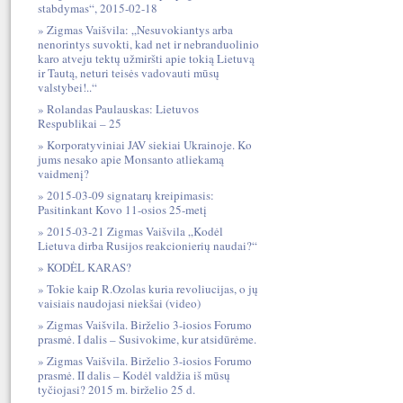
stabdymas“, 2015-02-18
Zigmas Vaišvila: „Nesuvokiantys arba
nenorintys suvokti, kad net ir nebranduolinio
karo atveju tektų užmiršti apie tokią Lietuvą
ir Tautą, neturi teisės vadovauti mūsų
valstybei!..“
Rolandas Paulauskas: Lietuvos
Respublikai – 25
Korporatyviniai JAV siekiai Ukrainoje. Ko
jums nesako apie Monsanto atliekamą
vaidmenį?
2015-03-09 signatarų kreipimasis:
Pasitinkant Kovo 11-osios 25-metį
2015-03-21 Zigmas Vaišvila „Kodėl
Lietuva dirba Rusijos reakcionierių naudai?“
KODĖL KARAS?
Tokie kaip R.Ozolas kuria revoliucijas, o jų
vaisiais naudojasi niekšai (video)
Zigmas Vaišvila. Birželio 3-iosios Forumo
prasmė. I dalis – Susivokime, kur atsidūrėme.
Zigmas Vaišvila. Birželio 3-iosios Forumo
prasmė. II dalis – Kodėl valdžia iš mūsų
tyčiojasi? 2015 m. birželio 25 d.