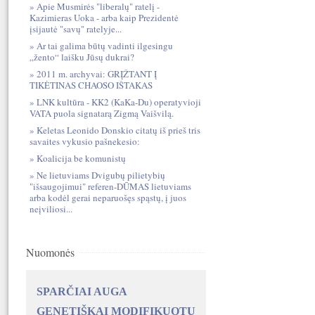
Apie Musmirės "liberalų" ratelį -
Kazimieras Uoka - arba kaip Prezidentė
įsijautė "savų" ratelyje...
Ar tai galima būtų vadinti ilgesingu
„žento“ laišku Jūsų dukrai?
2011 m. archyvai: GRĮŽTANT Į
TIKĖTINAS CHAOSO IŠTAKAS
LNK kultūra - KK2 (KaKa-Du) operatyvioji
VATA puola signatarą Zigmą Vaišvilą.
Keletas Leonido Donskio citatų iš prieš tris
savaites vykusio pašnekesio:
Koalicija be komunistų
Ne lietuviams Dvigubų pilietybių
"išsaugojimui" referen-DŪMAS lietuviams
arba kodėl gerai neparuošęs spąstų, į juos
neįviliosi...
Nuomonės
SPARČIAI AUGA
GENETIŠKAI MODIFIKUOTŲ