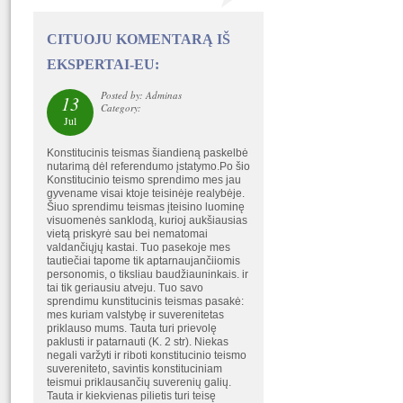
CITUOJU KOMENTARĄ IŠ
EKSPERTAI-EU:
Posted by: Adminas
13
Category:
Jul
Konstitucinis teismas šiandieną paskelbė
nutarimą dėl referendumo įstatymo.Po šio
Konstitucinio teismo sprendimo mes jau
gyvename visai ktoje teisinėje realybėje.
Šiuo sprendimu teismas įteisino luominę
visuomenės sanklodą, kurioj aukšiausias
vietą priskyrė sau bei nematomai
valdančiųjų kastai. Tuo pasekoje mes
tautiečiai tapome tik aptarnaujančiiomis
personomis, o tiksliau baudžiauninkais. ir
tai tik geriausiu atveju. Tuo savo
sprendimu kunstitucinis teismas pasakė:
mes kuriam valstybę ir suverenitetas
priklauso mums. Tauta turi prievolę
paklusti ir patarnauti (K. 2 str). Niekas
negali varžyti ir riboti konstitucinio teismo
suvereniteto, savintis konstituciniam
teismui priklausančių suverenių galių.
Tauta ir kiekvienas pilietis turi teisę