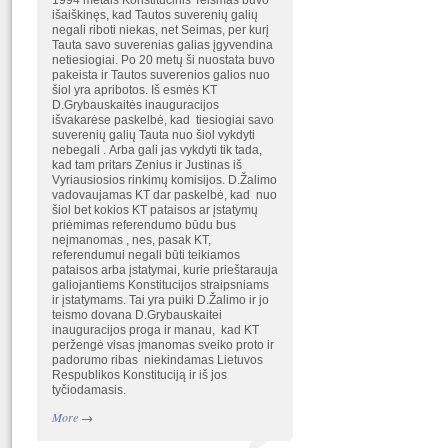
1994 metais Konstitucinis Teismas buvo
išaiškinęs, kad Tautos suverenių galių
negali riboti niekas, net Seimas, per kurį
Tauta savo suverenias galias įgyvendina
netiesiogiai. Po 20 metų ši nuostata buvo
pakeista ir Tautos suverenios galios nuo
šiol yra apribotos. Iš esmės KT
D.Grybauskaitės inauguracijos
išvakarėse paskelbė, kad tiesiogiai savo
suverenių galių Tauta nuo šiol vykdyti
nebegali . Arba gali jas vykdyti tik tada,
kad tam pritars Zenius ir Justinas iš
Vyriausiosios rinkimų komisijos. D.Žalimo
vadovaujamas KT dar paskelbė, kad nuo
šiol bet kokios KT pataisos ar įstatymų
priėmimas referendumo būdu bus
neįmanomas , nes, pasak KT,
referendumui negali būti teikiamos
pataisos arba įstatymai, kurie prieštarauja
galiojantiems Konstitucijos straipsniams
ir įstatymams. Tai yra puiki D.Žalimo ir jo
teismo dovana D.Grybauskaitei
inauguracijos proga ir manau, kad KT
peržengė visas įmanomas sveiko proto ir
padorumo ribas niekindamas Lietuvos
Respublikos Konstituciją ir iš jos
tyčiodamasis.
More
→