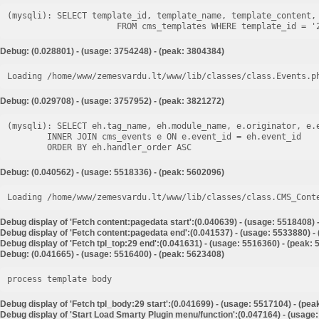
(mysqli): SELECT template_id, template_name, template_content, 
Debug: (0.028801) - (usage: 3754248) - (peak: 3804384)
Loading /home/www/zemesvardu.lt/www/lib/classes/class.Events.p
Debug: (0.029708) - (usage: 3757952) - (peak: 3821272)
(mysqli): SELECT eh.tag_name, eh.module_name, e.originator, e.e
        INNER JOIN cms_events e ON e.event_id = eh.event_id

Debug: (0.040562) - (usage: 5518336) - (peak: 5602096)
Loading /home/www/zemesvardu.lt/www/lib/classes/class.CMS_Cont
Debug display of 'Fetch content:pagedata start':(0.040639) - (usage: 5518408) 
Debug display of 'Fetch content:pagedata end':(0.041537) - (usage: 5533880) -
Debug display of 'Fetch tpl_top:29 end':(0.041631) - (usage: 5516360) - (peak:
Debug: (0.041665) - (usage: 5516400) - (peak: 5623408)
process template body
Debug display of 'Fetch tpl_body:29 start':(0.041699) - (usage: 5517104) - (pe
Debug display of 'Start Load Smarty Plugin menu/function':(0.047164) - (usage