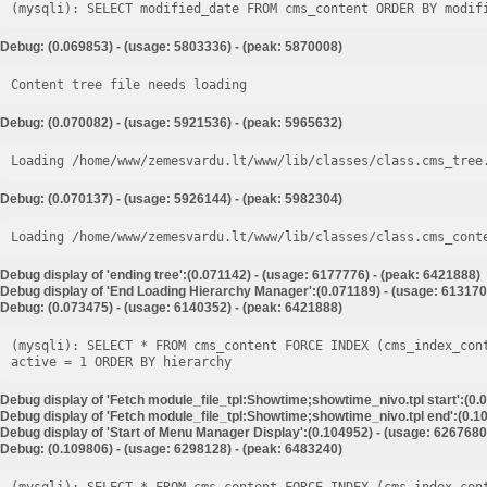
Debug: (0.069853) - (usage: 5803336) - (peak: 5870008)
Content tree file needs loading
Debug: (0.070082) - (usage: 5921536) - (peak: 5965632)
Loading /home/www/zemesvardu.lt/www/lib/classes/class.cms_tree
Debug: (0.070137) - (usage: 5926144) - (peak: 5982304)
Loading /home/www/zemesvardu.lt/www/lib/classes/class.cms_cont
Debug display of 'ending tree':(0.071142) - (usage: 6177776) - (peak: 6421888)
Debug display of 'End Loading Hierarchy Manager':(0.071189) - (usage: 613170
Debug: (0.073475) - (usage: 6140352) - (peak: 6421888)
(mysqli): SELECT * FROM cms_content FORCE INDEX (cms_index_con
Debug display of 'Fetch module_file_tpl:Showtime;showtime_nivo.tpl start':(0.
Debug display of 'Fetch module_file_tpl:Showtime;showtime_nivo.tpl end':(0.10
Debug display of 'Start of Menu Manager Display':(0.104952) - (usage: 6267680
Debug: (0.109806) - (usage: 6298128) - (peak: 6483240)