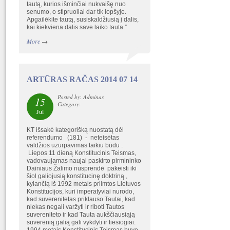
tautą, kurios išminčiai nukvaišę nuo
senumo, o stipruoliai dar tik lopšyje.
Apgailėkite tautą, susiskaldžiusią į dalis,
kai kiekviena dalis save laiko tauta.”
More
→
ARTŪRAS RAČAS 2014 07 14
Posted by: Adminas
15
Category:
Jul
KT išsakė kategorišką nuostatą dėl
referendumo (181) - neteisėtas
valdžios uzurpavimas taikiu būdu .
Liepos 11 dieną Konstitucinis Teismas,
vadovaujamas naujai paskirto pirmininko
Dainiaus Žalimo nusprendė pakeisti iki
šiol galiojusią konstitucinę doktriną ,
kylančią iš 1992 metais priimtos Lietuvos
Konstitucijos, kuri imperatyviai nurodo,
kad suverenitetas priklauso Tautai, kad
niekas negali varžyti ir riboti Tautos
suvereniteto ir kad Tauta aukščiausiąją
suverenią galią gali vykdyti ir tiesiogiai.