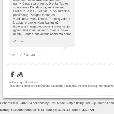
pamynė patį svarbiausią, šventą, Tautos
susitarimą - Konstituciją, kuriame visi
Broliai ir Sesės - Lietuviai, buvo sutartinai
pasižadėję - saugoti teritorijos
vientisumą. Mūsų Dievai, Protėvių vėlės ir
kraujas, prakeiks visus bailius už
išdavystę ir apgaulę, gyvus ir mirusius, jų
gyvenimus ir visi iki vieno, dvės šuniška
mirtimi. Tautos išdavikams atleidimo nėra:
More
→
>
>>
Page 1 of 31
© Copyright Savanoriai
Ši svetainė sukurta bei prižiūrima savanorių ir nebūtinai atspindi oficialią referendumo
Generated in 0.482584 seconds by CMS Made Simple using 209 SQL queries an
Debug: (1.4999999999987E-5) - (usage: 330016) - (peak: 332872)