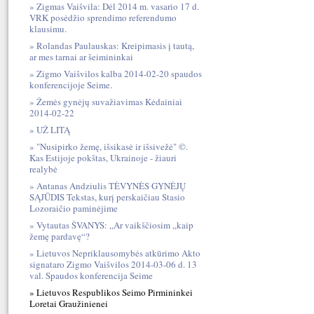
Zigmas Vaišvila: Dėl 2014 m. vasario 17 d.
VRK posėdžio sprendimo referendumo
klausimu.
Rolandas Paulauskas: Kreipimasis į tautą,
ar mes tarnai ar šeimininkai
Zigmo Vaišvilos kalba 2014-02-20 spaudos
konferencijoje Seime.
Žemės gynėjų suvažiavimas Kėdainiai
2014-02-22
UŽ LITĄ
"Nusipirko žemę, išsikasė ir išsivežė" ©.
Kas Estijoje pokštas, Ukrainoje - žiauri
realybė
Antanas Andziulis TĖVYNĖS GYNĖJŲ
SĄJŪDIS Tekstas, kurį perskaičiau Stasio
Lozoraičio paminėjime
Vytautas ŠVANYS: „Ar vaikščiosim „kaip
žemę pardavę“?
Lietuvos Nepriklausomybės atkūrimo Akto
signataro Zigmo Vaišvilos 2014-03-06 d. 13
val. Spaudos konferencija Seime
Lietuvos Respublikos Seimo Pirmininkei
Loretai Graužinienei