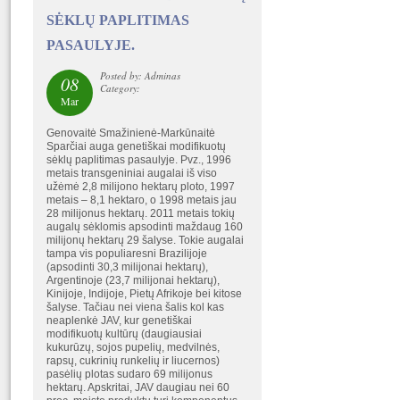
SĖKLŲ PAPLITIMAS
PASAULYJE.
Posted by: Adminas
08
Category:
Mar
Genovaitė Smažinienė-Markūnaitė
Sparčiai auga genetiškai modifikuotų
sėklų paplitimas pasaulyje. Pvz., 1996
metais transgeniniai augalai iš viso
užėmė 2,8 milijono hektarų ploto, 1997
metais – 8,1 hektaro, o 1998 metais jau
28 milijonus hektarų. 2011 metais tokių
augalų sėklomis apsodinti maždaug 160
milijonų hektarų 29 šalyse. Tokie augalai
tampa vis populiaresni Brazilijoje
(apsodinti 30,3 milijonai hektarų),
Argentinoje (23,7 milijonai hektarų),
Kinijoje, Indijoje, Pietų Afrikoje bei kitose
šalyse. Tačiau nei viena šalis kol kas
neaplenkė JAV, kur genetiškai
modifikuotų kultūrų (daugiausiai
kukurūzų, sojos pupelių, medvilnės,
rapsų, cukrinių runkelių ir liucernos)
pasėlių plotas sudaro 69 milijonus
hektarų. Apskritai, JAV daugiau nei 60