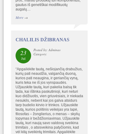
proc. maisto produktų turi komponentus,
gautus iš genetiškai modifikuotų
augalų....
More
→
CHALILIS DŽIBRANAS
Posted by: Adminas
23
Category:
Jul
“Apgailėkite tautą, nešiojančią drabužius,
kurių pati neaudžia, valgančią duoną,
kurios pati neaugina, ir geriančią vyną,
kuris teka ne iš jos vynspaudės.
Užjauskite tautą, kuri pakelia balsą tik
tada, kai ištinka paskutinioji, kuri neturi
kuo didžiuotis, vien griuvėsiais, ir niekada
nesukils, nebent kai jos galva atsidurs
tarp budelio kirvio ir trinkos. Užjauskite
tautą, kurios politinis veikėjas yra lapė,
filosofas – žonglierius, o menas – skylių
lopymas ir beždžioniavimas. Užjauskite
tautą, kuri naują savo valdovą sveikina
trimitais , o atsisveikina patyčiomis, kad
vėl kitą sveikintų trimitais. Apgailėkite