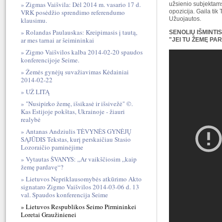
Zigmas Vaišvila: Dėl 2014 m. vasario 17 d.
užsienio subjektams,
opozicija. Gaila tik
VRK posėdžio sprendimo referendumo
Užuojautos.
klausimu.
Rolandas Paulauskas: Kreipimasis į tautą,
SENOLIŲ IŠMINTI
ar mes tarnai ar šeimininkai
"JEI TU ŽEMĘ PAR
Zigmo Vaišvilos kalba 2014-02-20 spaudos
konferencijoje Seime.
Žemės gynėjų suvažiavimas Kėdainiai
2014-02-22
UŽ LITĄ
"Nusipirko žemę, išsikasė ir išsivežė" ©.
Kas Estijoje pokštas, Ukrainoje - žiauri
realybė
Antanas Andziulis TĖVYNĖS GYNĖJŲ
SĄJŪDIS Tekstas, kurį perskaičiau Stasio
Lozoraičio paminėjime
Vytautas ŠVANYS: „Ar vaikščiosim „kaip
žemę pardavę“?
Lietuvos Nepriklausomybės atkūrimo Akto
signataro Zigmo Vaišvilos 2014-03-06 d. 13
val. Spaudos konferencija Seime
Lietuvos Respublikos Seimo Pirmininkei
Loretai Graužinienei