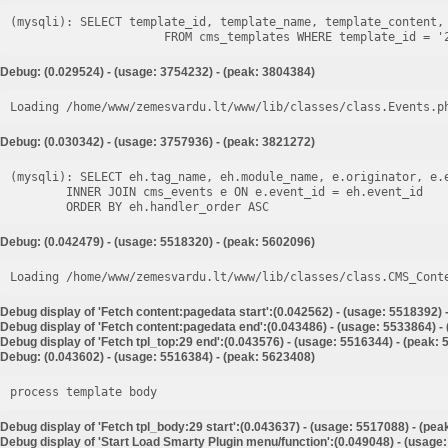
(mysqli): SELECT template_id, template_name, template_content, 
Debug: (0.029524) - (usage: 3754232) - (peak: 3804384)
Loading /home/www/zemesvardu.lt/www/lib/classes/class.Events.p
Debug: (0.030342) - (usage: 3757936) - (peak: 3821272)
(mysqli): SELECT eh.tag_name, eh.module_name, e.originator, e.e
        INNER JOIN cms_events e ON e.event_id = eh.event_id

Debug: (0.042479) - (usage: 5518320) - (peak: 5602096)
Loading /home/www/zemesvardu.lt/www/lib/classes/class.CMS_Cont
Debug display of 'Fetch content:pagedata start':(0.042562) - (usage: 5518392) 
Debug display of 'Fetch content:pagedata end':(0.043486) - (usage: 5533864) -
Debug display of 'Fetch tpl_top:29 end':(0.043576) - (usage: 5516344) - (peak:
Debug: (0.043602) - (usage: 5516384) - (peak: 5623408)
process template body
Debug display of 'Fetch tpl_body:29 start':(0.043637) - (usage: 5517088) - (pe
Debug display of 'Start Load Smarty Plugin menu/function':(0.049048) - (usage