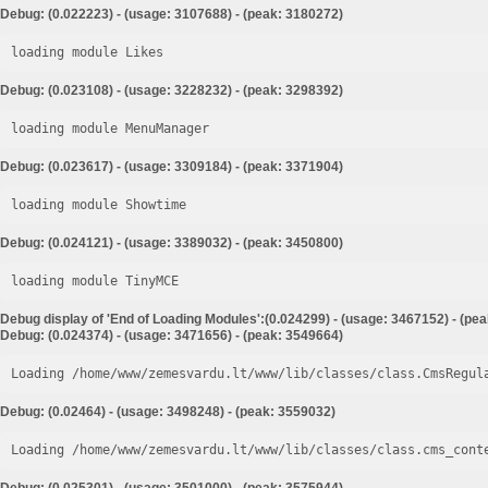
Debug: (0.022223) - (usage: 3107688) - (peak: 3180272)
loading module Likes
Debug: (0.023108) - (usage: 3228232) - (peak: 3298392)
loading module MenuManager
Debug: (0.023617) - (usage: 3309184) - (peak: 3371904)
loading module Showtime
Debug: (0.024121) - (usage: 3389032) - (peak: 3450800)
loading module TinyMCE
Debug display of 'End of Loading Modules':(0.024299) - (usage: 3467152) - (pe
Debug: (0.024374) - (usage: 3471656) - (peak: 3549664)
Loading /home/www/zemesvardu.lt/www/lib/classes/class.CmsRegul
Debug: (0.02464) - (usage: 3498248) - (peak: 3559032)
Loading /home/www/zemesvardu.lt/www/lib/classes/class.cms_cont