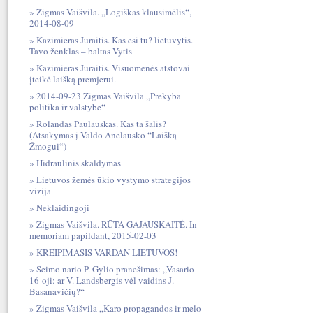
Zigmas Vaišvila. „Logiškas klausimėlis“,
2014-08-09
Kazimieras Juraitis. Kas esi tu? lietuvytis.
Tavo ženklas – baltas Vytis
Kazimieras Juraitis. Visuomenės atstovai
įteikė laišką premjerui.
2014-09-23 Zigmas Vaišvila „Prekyba
politika ir valstybe“
Rolandas Paulauskas. Kas ta šalis?
(Atsakymas į Valdo Anelausko “Laišką
Žmogui“)
Hidraulinis skaldymas
Lietuvos žemės ūkio vystymo strategijos
vizija
Neklaidingoji
Zigmas Vaišvila. RŪTA GAJAUSKAITĖ. In
memoriam papildant, 2015-02-03
KREIPIMASIS VARDAN LIETUVOS!
Seimo nario P. Gylio pranešimas: „Vasario
16-oji: ar V. Landsbergis vėl vaidins J.
Basanavičių?“
Zigmas Vaišvila „Karo propagandos ir melo