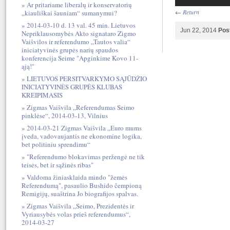
Ar pritariame liberalų ir konservatorių
←
Return
„kiauliškai šauniam“ sumanymui?
2014-03-10 d. 13 val. 45 min. Lietuvos
Jun 22, 2014
Pos
Nepriklausomybės Akto signataro Zigmo
Vaišvilos ir referendumo „Tautos valia“
iniciatyvinės grupės narių spaudos
konferencija Seime "Apginkime Kovo 11-
ąją!"
LIETUVOS PERSITVARKYMO SĄJŪDŽIO
INICIATYVINĖS GRUPĖS KLUBAS
KREIPIMASIS
Zigmas Vaišvila „Referendumas Seimo
pinklėse“, 2014-03-13, Vilnius
2014-03-21 Zigmas Vaišvila „Euro mums
įveda, vadovaujantis ne ekonomine logika,
bet politiniu sprendimu“
"Referendumo blokavimas peržengė ne tik
teisės, bet ir sąžinės ribas"
Valdoma žiniasklaida mindo "žemės
Referendumą", pasaulio Bushido čempioną
Remigijų, suaštrina Jo biografijos spalvas.
Zigmas Vaišvila „Seimo, Prezidentės ir
Vyriausybės volas prieš referendumus“,
2014-03-27