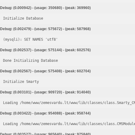
Debug: (0.000942) - (usage: 350680) - (peak: 369960)
Initialize Database
Debug: (0.002479) - (usage: 575672) - (peak: 587968)
Debug: (0.002537) - (usage: 575144) - (peak: 602576)
Done Initializing Database
Debug: (0.002567) - (usage: 575408) - (peak: 602704)
Initialize Smarty
Debug: (0.003101) - (usage: 909720) - (peak: 914040)
Loading /home/www/zemesvardu.lt/www/lib/classes/class.Smarty_C
Debug: (0.003422) - (usage: 954088) - (peak: 958744)
Loading /home/www/zemesvardu.lt/www/lib/classes/class.CMSModul
Debug: (0.003527) - (usage: 965640) - (peak: 975840)