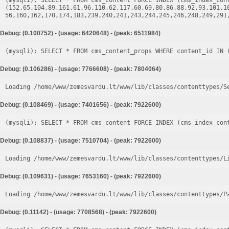
(mysqli): SELECT * FROM cms_content FORCE INDEX (cms_index_cont
(152,65,104,89,161,61,96,110,62,117,60,69,80,86,88,92,93,101,1
Debug: (0.100752) - (usage: 6420648) - (peak: 6511984)
Debug: (0.106286) - (usage: 7766608) - (peak: 7804064)
Loading /home/www/zemesvardu.lt/www/lib/classes/contenttypes/S
Debug: (0.108469) - (usage: 7401656) - (peak: 7922600)
Debug: (0.108837) - (usage: 7510704) - (peak: 7922600)
Loading /home/www/zemesvardu.lt/www/lib/classes/contenttypes/L
Debug: (0.109631) - (usage: 7653160) - (peak: 7922600)
Loading /home/www/zemesvardu.lt/www/lib/classes/contenttypes/P
Debug: (0.11142) - (usage: 7708568) - (peak: 7922600)