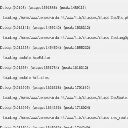
Debug: (0.0103) - (usage: 1392888) - (peak: 1489112)
Loading /home/www/zemesvardu.lt/www/lib/classes/class.CmsNls.p
Debug: (0.012141) - (usage: 1456240) - (peak: 1538312)
Loading /home/www/zemesvardu.lt/www/lib/classes/class.CmsLangO
Debug: (0.012298) - (usage: 1454504) - (peak: 1555232)
loading module AceEditor
Debug: (0.01258) - (usage: 1536784) - (peak: 1616312)
loading module Articles
Debug: (0.012905) - (usage: 1626368) - (peak: 1701160)
Loading /home/www/zemesvardu.lt/www/lib/classes/class.CmsRoute
Debug: (0.012996) - (usage: 1634136) - (peak: 1718024)
Loading /home/www/zemesvardu.lt/www/lib/classes/class.cms_rout
Debug: (0.013504) - (usage: 1645032) - (peak: 1744240)