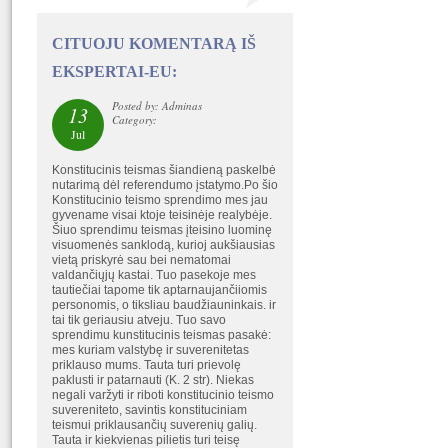
CITUOJU KOMENTARĄ IŠ
EKSPERTAI-EU:
Posted by: Adminas
13
Category:
Jul
Konstitucinis teismas šiandieną paskelbė
nutarimą dėl referendumo įstatymo.Po šio
Konstitucinio teismo sprendimo mes jau
gyvename visai ktoje teisinėje realybėje.
Šiuo sprendimu teismas įteisino luominę
visuomenės sanklodą, kurioj aukšiausias
vietą priskyrė sau bei nematomai
valdančiųjų kastai. Tuo pasekoje mes
tautiečiai tapome tik aptarnaujančiiomis
personomis, o tiksliau baudžiauninkais. ir
tai tik geriausiu atveju. Tuo savo
sprendimu kunstitucinis teismas pasakė:
mes kuriam valstybę ir suverenitetas
priklauso mums. Tauta turi prievolę
paklusti ir patarnauti (K. 2 str). Niekas
negali varžyti ir riboti konstitucinio teismo
suvereniteto, savintis konstituciniam
teismui priklausančių suverenių galių.
Tauta ir kiekvienas pilietis turi teisę