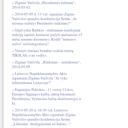
Zigmas Vaišvila „Prezidentės tuštuma“,
2014-05-02
2014-05-05 d. 13 val. signataro Zigmo
Vaišvilos spaudos konferencija Seime „Ar
teismas stabdys Prezidento rinkimus?“
Grąžvydas Bartkus - rinkimams naudojami
rinkėjų sąrašai, kuriuose įrašyti mažiausiai 15
metų senumo duomenys. Kodėl "mirusios
sielos" neišsiregistravę?
Vienyti žmones bendrai veiklai turėtų
TIKSLAS, o ne vedlys.
Zigmas Vaišvila. „Rinkimai – nerinkimai“,
2014-05-09
Lietuvos Nepriklausomybės Akto
signataras Zigmas Vaišvila "Ar vyks
referendumai Lietuvoje?"
Eugenijus Paliokas - 11 vietoj 12-kos,
Europos Sąjungos kalba, mūsų būsimasis
Prezidentas, Vyriausias balsų skaičiuotojas ir
kt.
2014-05-20 d. 10.30 val. Lietuvos
Nepriklausomybės Akto signataro Zigmo
Vaišvilos spaudos konferencija Seime
„Liberalai: Atsilyginsime už balsus...“