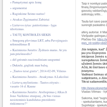
Pamąstymai apie žemę
Taip ir norėtųsi pabū
finalą žingsniuojam
argumentai
gavusių valdančiųjų.
Raginkime Seimo narius!
astrologų sritis...
Atsakas Žygimantui Zabietai
Tauta turi savo pa
Lietuvos rytas: patriotizmas - lygu
surengti paskatino
idiotizmas.
aferų autoriai. Ir Ma
TAUTŲ KONTROLĖS SIEKIS
Viešpatie galingas,
Plačiau čia:
https:/
Smegenų plovimas LRT, arba Pavojingasis
gws_rd=ssl#q=didž
referendūmas II
Jūs teigiate, kad
Kazimieras Juraitis: Žydrasis maras. Ar yra
jau yra išspręstos
jam priešnuodis?
inicijavus žemės s
dėl grėsmės nacionaliniam saugumui
sureguliavus žemės 
užsiimti žemės ūki
Dukrele, grąžink man balsą.
Ačiū, iki šiol buvo
„Tautos teisė gintis“, 2014-02-09, Vilnius
įstatymu.
Vadinasi Seimas sk
Kazimieras Juraitis - Atsakymas A.Lukošiui
subjektams, o Jūsų
Tikrai saliamonišk
Lietuvą mylintiems - Tautos eitynės -
vasario 16 d. Kaune
http://www.eksperta
Kazimieras Juraitis: Atsiliepimas į Alkas.lt
Vladas Vilimas - Vy
Jono Vaiškūno straipsnį „Ar bus vienas
Sakoma, kad "sugria
nesisteminis kandidatas prezidento
- spekuliantams, ku
rinkimuose?“
Supirkėjai - spekuli