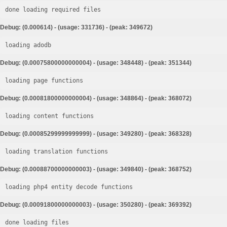
done loading required files
Debug: (0.000614) - (usage: 331736) - (peak: 349672)
loading adodb
Debug: (0.00075800000000004) - (usage: 348448) - (peak: 351344)
loading page functions
Debug: (0.00081800000000004) - (usage: 348864) - (peak: 368072)
loading content functions
Debug: (0.00085299999999999) - (usage: 349280) - (peak: 368328)
loading translation functions
Debug: (0.00088700000000003) - (usage: 349840) - (peak: 368752)
loading php4 entity decode functions
Debug: (0.00091800000000003) - (usage: 350280) - (peak: 369392)
done loading files