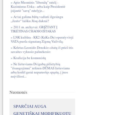
Apie Musmirės "liberalų" ratelį -
Kazimieras Uoka - arba kaip Prezidentė
įsijautė "savų" ratelyje...
Ar tai galima būtų vadinti ilgesingu
„žento“ laišku Jūsų dukrai?
2011 m. archyvai: GRĮŽTANT Į
TIKĖTINAS CHAOSO IŠTAKAS
LNK kultūra - KK2 (KaKa-Du) operatyvioji
VATA puola signatarą Zigmą Vaišvilą.
Keletas Leonido Donskio citatų iš prieš tris
savaites vykusio pašnekesio:
Koalicija be komunistų
Ne lietuviams Dvigubų pilietybių
"išsaugojimui" referen-DŪMAS lietuviams
arba kodėl gerai neparuošęs spąstų, į juos
neįviliosi...
Nuomonės
SPARČIAI AUGA
GENETIŠKAI MODIFIKUOTŲ