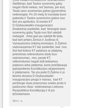
1994 metais Konstitucinis Teismas buvo
išaiškinęs, kad Tautos suverenių galių
negali riboti niekas, net Seimas, per kurį
Tauta savo suverenias galias įgyvendina
netiesiogiai. Po 20 metų ši nuostata buvo
pakeista ir Tautos suverenios galios nuo
šiol yra apribotos. Iš esmės KT
D.Grybauskaitės inauguracijos
išvakarėse paskelbė, kad tiesiogiai savo
suverenių galių Tauta nuo šiol vykdyti
nebegali . Arba gali jas vykdyti tik tada,
kad tam pritars Zenius ir Justinas iš
Vyriausiosios rinkimų komisijos. D.Žalimo
vadovaujamas KT dar paskelbė, kad nuo
šiol bet kokios KT pataisos ar įstatymų
priėmimas referendumo būdu bus
neįmanomas , nes, pasak KT,
referendumui negali būti teikiamos
pataisos arba įstatymai, kurie prieštarauja
galiojantiems Konstitucijos straipsniams
ir įstatymams. Tai yra puiki D.Žalimo ir jo
teismo dovana D.Grybauskaitei
inauguracijos proga ir manau, kad KT
peržengė visas įmanomas sveiko proto ir
padorumo ribas niekindamas Lietuvos
Respublikos Konstituciją ir iš jos
tyčiodamasis.
More
→