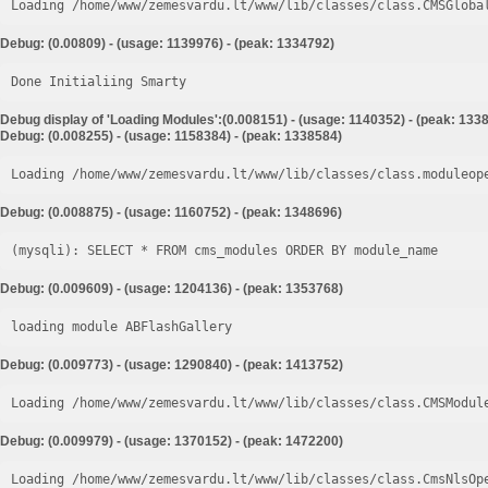
Loading /home/www/zemesvardu.lt/www/lib/classes/class.CMSGloba
Debug: (0.00809) - (usage: 1139976) - (peak: 1334792)
Done Initialiing Smarty
Debug display of 'Loading Modules':(0.008151) - (usage: 1140352) - (peak: 133
Debug: (0.008255) - (usage: 1158384) - (peak: 1338584)
Loading /home/www/zemesvardu.lt/www/lib/classes/class.moduleop
Debug: (0.008875) - (usage: 1160752) - (peak: 1348696)
Debug: (0.009609) - (usage: 1204136) - (peak: 1353768)
loading module ABFlashGallery
Debug: (0.009773) - (usage: 1290840) - (peak: 1413752)
Loading /home/www/zemesvardu.lt/www/lib/classes/class.CMSModul
Debug: (0.009979) - (usage: 1370152) - (peak: 1472200)
Loading /home/www/zemesvardu.lt/www/lib/classes/class.CmsNlsOp