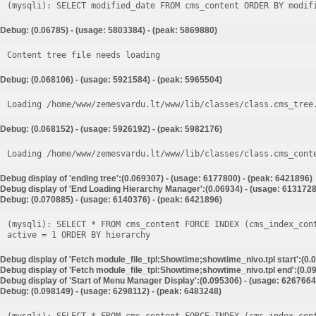
Debug: (0.06785) - (usage: 5803384) - (peak: 5869880)
Content tree file needs loading
Debug: (0.068106) - (usage: 5921584) - (peak: 5965504)
Loading /home/www/zemesvardu.lt/www/lib/classes/class.cms_tree
Debug: (0.068152) - (usage: 5926192) - (peak: 5982176)
Loading /home/www/zemesvardu.lt/www/lib/classes/class.cms_cont
Debug display of 'ending tree':(0.069307) - (usage: 6177800) - (peak: 6421896)
Debug display of 'End Loading Hierarchy Manager':(0.06934) - (usage: 6131728
Debug: (0.070885) - (usage: 6140376) - (peak: 6421896)
(mysqli): SELECT * FROM cms_content FORCE INDEX (cms_index_con
Debug display of 'Fetch module_file_tpl:Showtime;showtime_nivo.tpl start':(0.
Debug display of 'Fetch module_file_tpl:Showtime;showtime_nivo.tpl end':(0.09
Debug display of 'Start of Menu Manager Display':(0.095306) - (usage: 6267664
Debug: (0.098149) - (usage: 6298112) - (peak: 6483248)