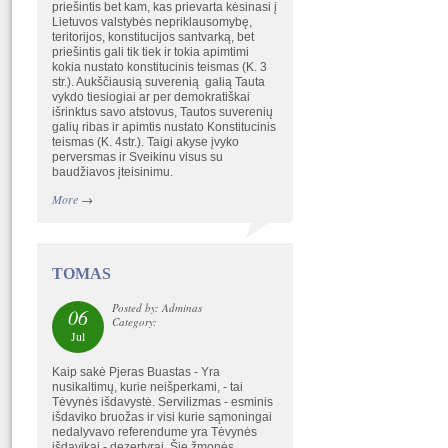
priešintis bet kam, kas prievarta kėsinasi į
Lietuvos valstybės nepriklausomybę,
teritorijos, konstitucijos santvarką, bet
priešintis gali tik tiek ir tokia apimtimi
kokia nustato konstitucinis teismas (K. 3
str.). Aukščiausią suverenią galią Tauta
vykdo tiesiogiai ar per demokratiškai
išrinktus savo atstovus, Tautos suverenių
galių ribas ir apimtis nustato Konstitucinis
teismas (K. 4str.). Taigi akyse įvyko
perversmas ir Sveikinu visus su
baudžiavos įteisinimu.
More
→
TOMAS
Posted by: Adminas
06
Category:
Jul
Kaip sakė Pjeras Buastas - Yra
nusikaltimų, kurie neišperkami, - tai
Tėvynės išdavystė. Servilizmas - esminis
išdaviko bruožas ir visi kurie sąmoningai
nedalyvavo referendume yra Tėvynės
išdavikai - dezertyrai. Šie žmonės,