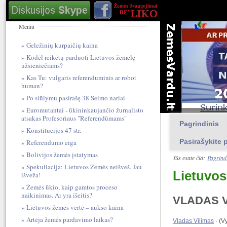
Meniu
Geležinių kurpaičių kaina
Kodėl reikėtų parduoti Lietuvos žemelę
užsieniečiams?
Kas Tu: vulgari​s referendum​inis ar robot
human?
Po siūlymu pasirašę 38 Seimo nariai
Euromutantai - ūkininkaujančio žurnalisto
atsakas Profesoriaus "Referendūmams"
Pagrindinis
Konstitucijos 47 str.
Pasirašykite p
Referendumo eiga
Bolivijos žemės įstatymas
Jūs esate čia:
Pagrind
Spekuliacija: Lietuvos Žemės neišveš. Jau
Lietuvos
išveža!
Žemės ūkio, kaip gamtos proceso
naikinimas. Ar yra išeitis?
VLADAS V
Lietuvos žemės vertė – aukso kaina
Artėja žemės pardavimo laikas?
Vladas Vilimas
· (V