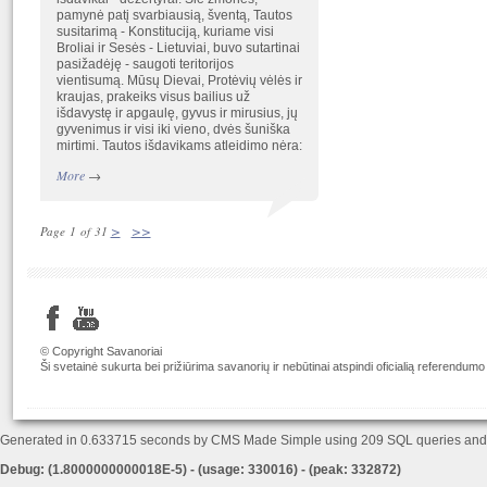
pamynė patį svarbiausią, šventą, Tautos
susitarimą - Konstituciją, kuriame visi
Broliai ir Sesės - Lietuviai, buvo sutartinai
pasižadėję - saugoti teritorijos
vientisumą. Mūsų Dievai, Protėvių vėlės ir
kraujas, prakeiks visus bailius už
išdavystę ir apgaulę, gyvus ir mirusius, jų
gyvenimus ir visi iki vieno, dvės šuniška
mirtimi. Tautos išdavikams atleidimo nėra:
More
→
>
>>
Page 1 of 31
© Copyright Savanoriai
Ši svetainė sukurta bei prižiūrima savanorių ir nebūtinai atspindi oficialią referendumo
Generated in 0.633715 seconds by CMS Made Simple using 209 SQL queries an
Debug: (1.8000000000018E-5) - (usage: 330016) - (peak: 332872)