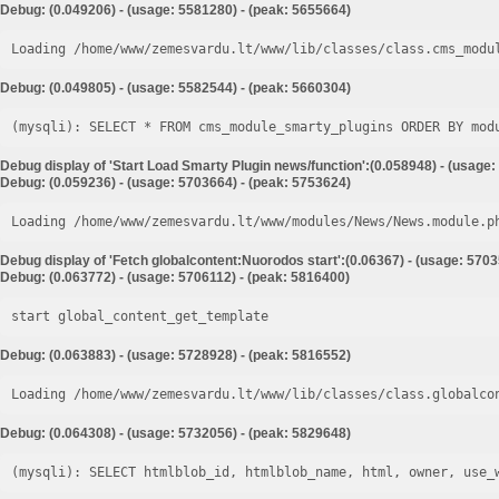
Debug: (0.049206) - (usage: 5581280) - (peak: 5655664)
Loading /home/www/zemesvardu.lt/www/lib/classes/class.cms_modu
Debug: (0.049805) - (usage: 5582544) - (peak: 5660304)
Debug display of 'Start Load Smarty Plugin news/function':(0.058948) - (usage:
Debug: (0.059236) - (usage: 5703664) - (peak: 5753624)
Loading /home/www/zemesvardu.lt/www/modules/News/News.module.p
Debug display of 'Fetch globalcontent:Nuorodos start':(0.06367) - (usage: 5703
Debug: (0.063772) - (usage: 5706112) - (peak: 5816400)
start global_content_get_template
Debug: (0.063883) - (usage: 5728928) - (peak: 5816552)
Loading /home/www/zemesvardu.lt/www/lib/classes/class.globalco
Debug: (0.064308) - (usage: 5732056) - (peak: 5829648)