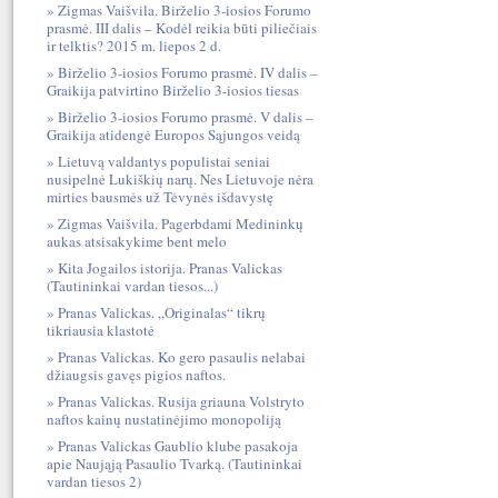
Zigmas Vaišvila. Birželio 3-iosios Forumo
prasmė. III dalis – Kodėl reikia būti piliečiais
ir telktis? 2015 m. liepos 2 d.
Birželio 3-iosios Forumo prasmė. IV dalis –
Graikija patvirtino Birželio 3-iosios tiesas
Birželio 3-iosios Forumo prasmė. V dalis –
Graikija atidengė Europos Sąjungos veidą
Lietuvą valdantys populistai seniai
nusipelnė Lukiškių narų. Nes Lietuvoje nėra
mirties bausmės už Tėvynės išdavystę
Zigmas Vaišvila. Pagerbdami Medininkų
aukas atsisakykime bent melo
Kita Jogailos istorija. Pranas Valickas
(Tautininkai vardan tiesos...)
Pranas Valickas. „Originalas“ tikrų
tikriausia klastotė
Pranas Valickas. Ko gero pasaulis nelabai
džiaugsis gavęs pigios naftos.
Pranas Valickas. Rusija griauna Volstryto
naftos kainų nustatinėjimo monopoliją
Pranas Valickas Gaublio klube pasakoja
apie Naująją Pasaulio Tvarką. (Tautininkai
vardan tiesos 2)