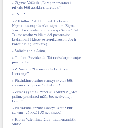
Zigmas Vaišvila „Europarlamentarai
privalo būti atsakingi Lietuvai”
TS-EP
2014-04-17 d. 11.30 val. Lietuvos
Nepriklausomybės Akto signataro Zigmo
Vaišvilos spaudos konferencija Seime "Dėl
Tautos atsako valdžiai dėl pastarosios
kėsinimosi į Lietuvos nepriklausomybę ir
konstitucinę santvarką"
Valickas apie Seimą
Tai daro Prezidentė - Tai turės daryti naujas
prezidentas
Z. Vaišvila “ES nusimeta kaukes ir
Lietuvoje”
Platinkime, težino esantys svetur, būti
atsvara - už "protus" nebalsuot!
Žemės gynėjas Pranciškus Šliužas: „Mes
galime pralaimėti mūšį, bet ne šventąjį
karą!..”
Platinkime, težino esantys svetur, būti
atsvara - už PROTUS nebalsuot!
Kipras Valentinavičius - Tad nepamiršk,
Širdie...