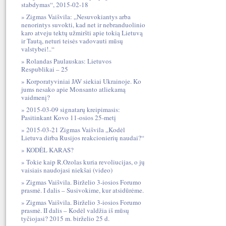
stabdymas“, 2015-02-18
Zigmas Vaišvila: „Nesuvokiantys arba
nenorintys suvokti, kad net ir nebranduolinio
karo atveju tektų užmiršti apie tokią Lietuvą
ir Tautą, neturi teisės vadovauti mūsų
valstybei!..“
Rolandas Paulauskas: Lietuvos
Respublikai – 25
Korporatyviniai JAV siekiai Ukrainoje. Ko
jums nesako apie Monsanto atliekamą
vaidmenį?
2015-03-09 signatarų kreipimasis:
Pasitinkant Kovo 11-osios 25-metį
2015-03-21 Zigmas Vaišvila „Kodėl
Lietuva dirba Rusijos reakcionierių naudai?“
KODĖL KARAS?
Tokie kaip R.Ozolas kuria revoliucijas, o jų
vaisiais naudojasi niekšai (video)
Zigmas Vaišvila. Birželio 3-iosios Forumo
prasmė. I dalis – Susivokime, kur atsidūrėme.
Zigmas Vaišvila. Birželio 3-iosios Forumo
prasmė. II dalis – Kodėl valdžia iš mūsų
tyčiojasi? 2015 m. birželio 25 d.