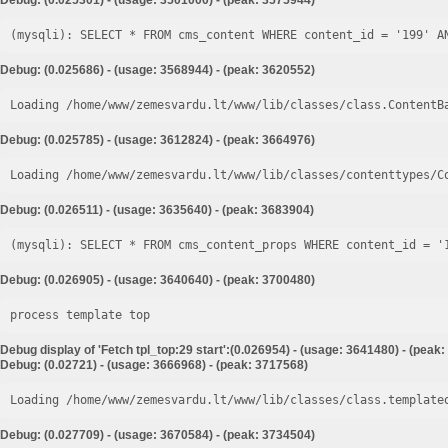
Debug: (0.025301) - (usage: 3501000) - (peak: 3575944)
Debug: (0.025686) - (usage: 3568944) - (peak: 3620552)
Loading /home/www/zemesvardu.lt/www/lib/classes/class.ContentB
Debug: (0.025785) - (usage: 3612824) - (peak: 3664976)
Loading /home/www/zemesvardu.lt/www/lib/classes/contenttypes/C
Debug: (0.026511) - (usage: 3635640) - (peak: 3683904)
Debug: (0.026905) - (usage: 3640640) - (peak: 3700480)
process template top
Debug display of 'Fetch tpl_top:29 start':(0.026954) - (usage: 3641480) - (peak
Debug: (0.02721) - (usage: 3666968) - (peak: 3717568)
Loading /home/www/zemesvardu.lt/www/lib/classes/class.template
Debug: (0.027709) - (usage: 3670584) - (peak: 3734504)