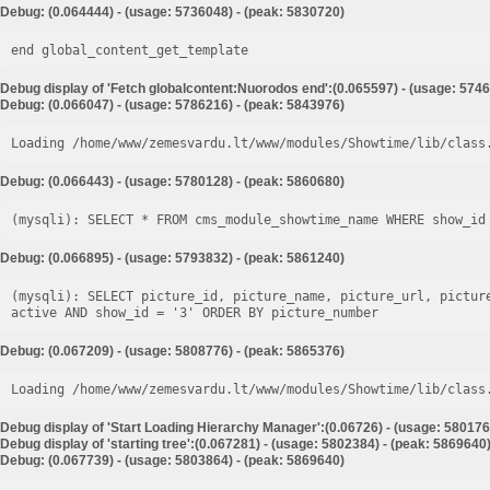
Debug: (0.064444) - (usage: 5736048) - (peak: 5830720)
end global_content_get_template
Debug display of 'Fetch globalcontent:Nuorodos end':(0.065597) - (usage: 5746
Debug: (0.066047) - (usage: 5786216) - (peak: 5843976)
Loading /home/www/zemesvardu.lt/www/modules/Showtime/lib/class
Debug: (0.066443) - (usage: 5780128) - (peak: 5860680)
Debug: (0.066895) - (usage: 5793832) - (peak: 5861240)
(mysqli): SELECT picture_id, picture_name, picture_url, pictur
Debug: (0.067209) - (usage: 5808776) - (peak: 5865376)
Loading /home/www/zemesvardu.lt/www/modules/Showtime/lib/class
Debug display of 'Start Loading Hierarchy Manager':(0.06726) - (usage: 580176
Debug display of 'starting tree':(0.067281) - (usage: 5802384) - (peak: 5869640
Debug: (0.067739) - (usage: 5803864) - (peak: 5869640)