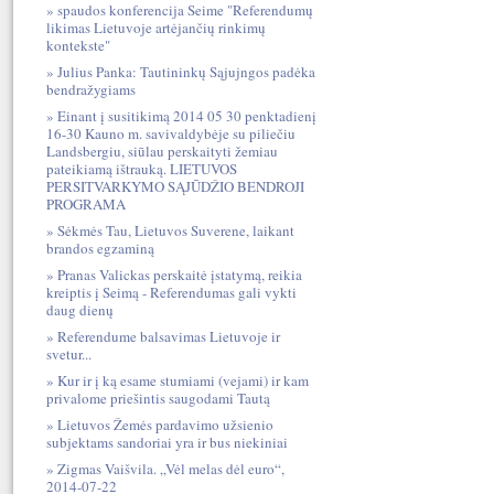
spaudos konferencija Seime "Referendumų
likimas Lietuvoje artėjančių rinkimų
kontekste"
Julius Panka: Tautininkų Sąjujngos padėka
bendražygiams
Einant į susitikimą 2014 05 30 penktadienį
16-30 Kauno m. savivaldybėje su piliečiu
Landsbergiu, siūlau perskaityti žemiau
pateikiamą ištrauką. LIETUVOS
PERSITVARKYMO SĄJŪDŽIO BENDROJI
PROGRAMA
Sėkmės Tau, Lietuvos Suverene, laikant
brandos egzaminą
Pranas Valickas perskaitė įstatymą, reikia
kreiptis į Seimą - Referendumas gali vykti
daug dienų
Referendume balsavimas Lietuvoje ir
svetur...
Kur ir į ką esame stumiami (vejami) ir kam
privalome priešintis saugodami Tautą
Lietuvos Žemės pardavimo užsienio
subjektams sandoriai yra ir bus niekiniai
Zigmas Vaišvila. „Vėl melas dėl euro“,
2014-07-22