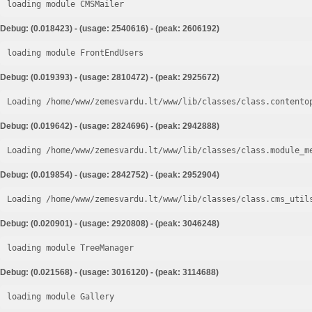
loading module CMSMailer
Debug: (0.018423) - (usage: 2540616) - (peak: 2606192)
loading module FrontEndUsers
Debug: (0.019393) - (usage: 2810472) - (peak: 2925672)
Loading /home/www/zemesvardu.lt/www/lib/classes/class.contento
Debug: (0.019642) - (usage: 2824696) - (peak: 2942888)
Loading /home/www/zemesvardu.lt/www/lib/classes/class.module_m
Debug: (0.019854) - (usage: 2842752) - (peak: 2952904)
Loading /home/www/zemesvardu.lt/www/lib/classes/class.cms_util
Debug: (0.020901) - (usage: 2920808) - (peak: 3046248)
loading module TreeManager
Debug: (0.021568) - (usage: 3016120) - (peak: 3114688)
loading module Gallery