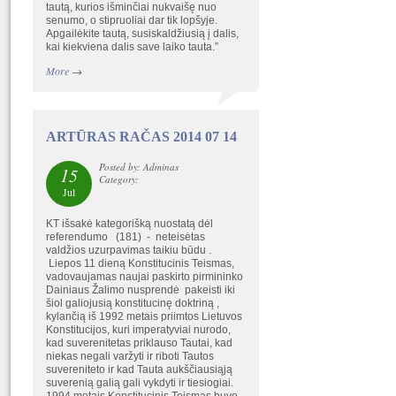
tautą, kurios išminčiai nukvaišę nuo
senumo, o stipruoliai dar tik lopšyje.
Apgailėkite tautą, susiskaldžiusią į dalis,
kai kiekviena dalis save laiko tauta.”
More
→
ARTŪRAS RAČAS 2014 07 14
Posted by: Adminas
15
Category:
Jul
KT išsakė kategorišką nuostatą dėl
referendumo (181) - neteisėtas
valdžios uzurpavimas taikiu būdu .
Liepos 11 dieną Konstitucinis Teismas,
vadovaujamas naujai paskirto pirmininko
Dainiaus Žalimo nusprendė pakeisti iki
šiol galiojusią konstitucinę doktriną ,
kylančią iš 1992 metais priimtos Lietuvos
Konstitucijos, kuri imperatyviai nurodo,
kad suverenitetas priklauso Tautai, kad
niekas negali varžyti ir riboti Tautos
suvereniteto ir kad Tauta aukščiausiąją
suverenią galią gali vykdyti ir tiesiogiai.