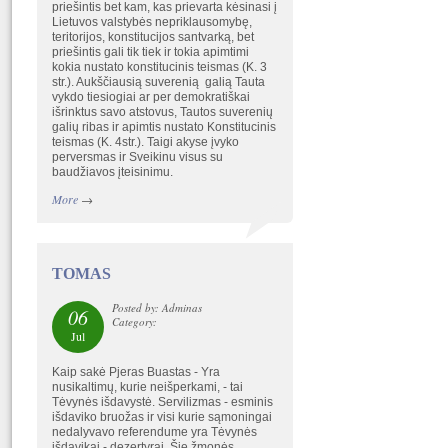
priešintis bet kam, kas prievarta kėsinasi į
Lietuvos valstybės nepriklausomybę,
teritorijos, konstitucijos santvarką, bet
priešintis gali tik tiek ir tokia apimtimi
kokia nustato konstitucinis teismas (K. 3
str.). Aukščiausią suverenią galią Tauta
vykdo tiesiogiai ar per demokratiškai
išrinktus savo atstovus, Tautos suverenių
galių ribas ir apimtis nustato Konstitucinis
teismas (K. 4str.). Taigi akyse įvyko
perversmas ir Sveikinu visus su
baudžiavos įteisinimu.
More
→
TOMAS
Posted by: Adminas
06
Category:
Jul
Kaip sakė Pjeras Buastas - Yra
nusikaltimų, kurie neišperkami, - tai
Tėvynės išdavystė. Servilizmas - esminis
išdaviko bruožas ir visi kurie sąmoningai
nedalyvavo referendume yra Tėvynės
išdavikai - dezertyrai. Šie žmonės,