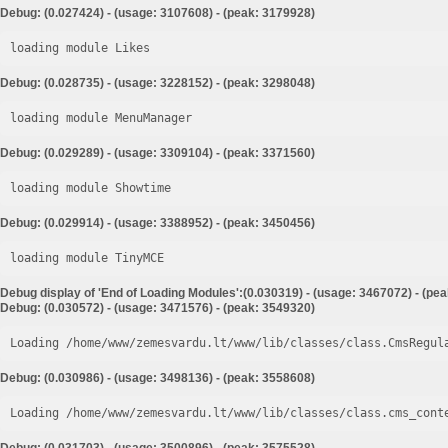
Debug: (0.027424) - (usage: 3107608) - (peak: 3179928)
loading module Likes
Debug: (0.028735) - (usage: 3228152) - (peak: 3298048)
loading module MenuManager
Debug: (0.029289) - (usage: 3309104) - (peak: 3371560)
loading module Showtime
Debug: (0.029914) - (usage: 3388952) - (peak: 3450456)
loading module TinyMCE
Debug display of 'End of Loading Modules':(0.030319) - (usage: 3467072) - (pe
Debug: (0.030572) - (usage: 3471576) - (peak: 3549320)
Loading /home/www/zemesvardu.lt/www/lib/classes/class.CmsRegul
Debug: (0.030986) - (usage: 3498136) - (peak: 3558608)
Loading /home/www/zemesvardu.lt/www/lib/classes/class.cms_cont