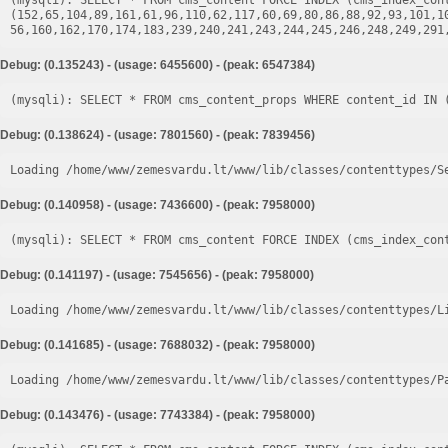
(mysqli): SELECT * FROM cms_content FORCE INDEX (cms_index_cont
(152,65,104,89,161,61,96,110,62,117,60,69,80,86,88,92,93,101,1
Debug: (0.135243) - (usage: 6455600) - (peak: 6547384)
Debug: (0.138624) - (usage: 7801560) - (peak: 7839456)
Loading /home/www/zemesvardu.lt/www/lib/classes/contenttypes/S
Debug: (0.140958) - (usage: 7436600) - (peak: 7958000)
Debug: (0.141197) - (usage: 7545656) - (peak: 7958000)
Loading /home/www/zemesvardu.lt/www/lib/classes/contenttypes/L
Debug: (0.141685) - (usage: 7688032) - (peak: 7958000)
Loading /home/www/zemesvardu.lt/www/lib/classes/contenttypes/P
Debug: (0.143476) - (usage: 7743384) - (peak: 7958000)