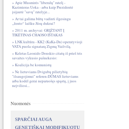
Apie Musmirės "liberalų" ratelį -
Kazimieras Uoka - arba kaip Prezidentė
įsijautė "savų" ratelyje...
Ar tai galima būtų vadinti ilgesingu
„žento“ laišku Jūsų dukrai?
2011 m. archyvai: GRĮŽTANT Į
TIKĖTINAS CHAOSO IŠTAKAS
LNK kultūra - KK2 (KaKa-Du) operatyvioji
VATA puola signatarą Zigmą Vaišvilą.
Keletas Leonido Donskio citatų iš prieš tris
savaites vykusio pašnekesio:
Koalicija be komunistų
Ne lietuviams Dvigubų pilietybių
"išsaugojimui" referen-DŪMAS lietuviams
arba kodėl gerai neparuošęs spąstų, į juos
neįviliosi...
Nuomonės
SPARČIAI AUGA
GENETIŠKAI MODIFIKUOTŲ