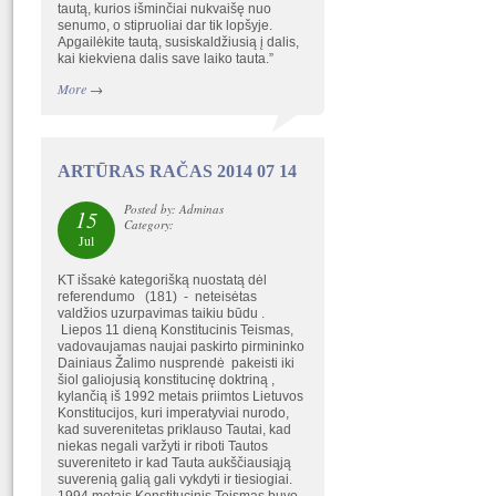
tautą, kurios išminčiai nukvaišę nuo
senumo, o stipruoliai dar tik lopšyje.
Apgailėkite tautą, susiskaldžiusią į dalis,
kai kiekviena dalis save laiko tauta.”
More
→
ARTŪRAS RAČAS 2014 07 14
Posted by: Adminas
15
Category:
Jul
KT išsakė kategorišką nuostatą dėl
referendumo (181) - neteisėtas
valdžios uzurpavimas taikiu būdu .
Liepos 11 dieną Konstitucinis Teismas,
vadovaujamas naujai paskirto pirmininko
Dainiaus Žalimo nusprendė pakeisti iki
šiol galiojusią konstitucinę doktriną ,
kylančią iš 1992 metais priimtos Lietuvos
Konstitucijos, kuri imperatyviai nurodo,
kad suverenitetas priklauso Tautai, kad
niekas negali varžyti ir riboti Tautos
suvereniteto ir kad Tauta aukščiausiąją
suverenią galią gali vykdyti ir tiesiogiai.