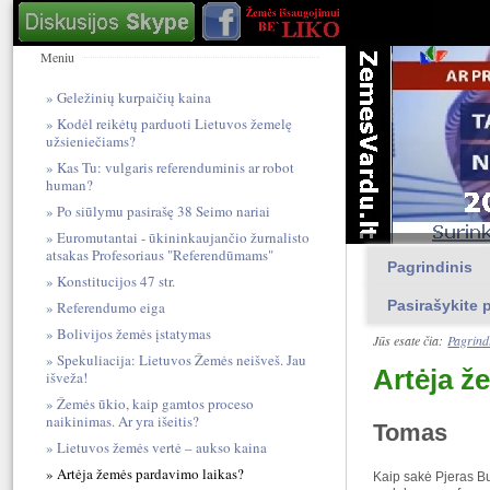
Meniu
Geležinių kurpaičių kaina
Kodėl reikėtų parduoti Lietuvos žemelę
užsieniečiams?
Kas Tu: vulgari​s referendum​inis ar robot
human?
Po siūlymu pasirašę 38 Seimo nariai
Euromutantai - ūkininkaujančio žurnalisto
atsakas Profesoriaus "Referendūmams"
Pagrindinis
Konstitucijos 47 str.
Pasirašykite p
Referendumo eiga
Bolivijos žemės įstatymas
Jūs esate čia:
Pagrind
Spekuliacija: Lietuvos Žemės neišveš. Jau
Artėja ž
išveža!
Žemės ūkio, kaip gamtos proceso
naikinimas. Ar yra išeitis?
Tomas
Lietuvos žemės vertė – aukso kaina
Artėja žemės pardavimo laikas?
Kaip sakė Pjeras Bu