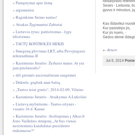
nedalyvavo referend
Pamąstymai apie žemę
Sesės - Lietuviai, b
argumentai
gyvus ir mirusius, j
Raginkime Seimo narius!
Kas išdavikui nuodė
Atsakas Žygimantui Zabietai
Kur pasislėps jis,
Lietuvos rytas: patriotizmas - lygu
Kur jis nueis, -
idiotizmas.
Gėdos dėmė išdegint
TAUTŲ KONTROLĖS SIEKIS
←
Return
Smegenų plovimas LRT, arba Pavojingasis
referendūmas II
Jul 6, 2014
Poste
Kazimieras Juraitis: Žydrasis maras. Ar yra
jam priešnuodis?
dėl grėsmės nacionaliniam saugumui
Dukrele, grąžink man balsą.
„Tautos teisė gintis“, 2014-02-09, Vilnius
Kazimieras Juraitis - Atsakymas A.Lukošiui
Lietuvą mylintiems - Tautos eitynės -
vasario 16 d. Kaune
Kazimieras Juraitis: Atsiliepimas į Alkas.lt
Jono Vaiškūno straipsnį „Ar bus vienas
nesisteminis kandidatas prezidento
rinkimuose?“