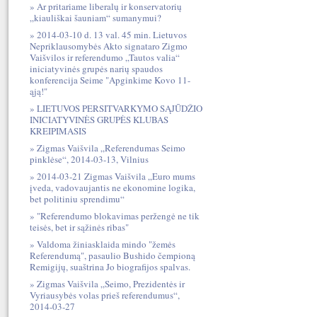
Ar pritariame liberalų ir konservatorių
„kiauliškai šauniam“ sumanymui?
2014-03-10 d. 13 val. 45 min. Lietuvos
Nepriklausomybės Akto signataro Zigmo
Vaišvilos ir referendumo „Tautos valia“
iniciatyvinės grupės narių spaudos
konferencija Seime "Apginkime Kovo 11-
ąją!"
LIETUVOS PERSITVARKYMO SĄJŪDŽIO
INICIATYVINĖS GRUPĖS KLUBAS
KREIPIMASIS
Zigmas Vaišvila „Referendumas Seimo
pinklėse“, 2014-03-13, Vilnius
2014-03-21 Zigmas Vaišvila „Euro mums
įveda, vadovaujantis ne ekonomine logika,
bet politiniu sprendimu“
"Referendumo blokavimas peržengė ne tik
teisės, bet ir sąžinės ribas"
Valdoma žiniasklaida mindo "žemės
Referendumą", pasaulio Bushido čempioną
Remigijų, suaštrina Jo biografijos spalvas.
Zigmas Vaišvila „Seimo, Prezidentės ir
Vyriausybės volas prieš referendumus“,
2014-03-27