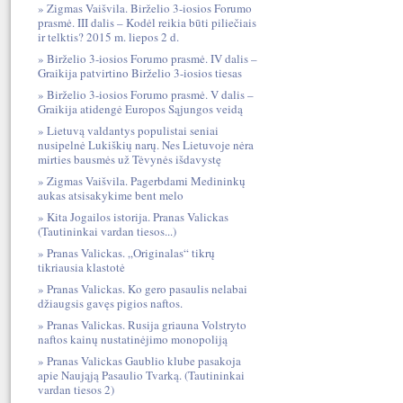
Zigmas Vaišvila. Birželio 3-iosios Forumo
prasmė. III dalis – Kodėl reikia būti piliečiais
ir telktis? 2015 m. liepos 2 d.
Birželio 3-iosios Forumo prasmė. IV dalis –
Graikija patvirtino Birželio 3-iosios tiesas
Birželio 3-iosios Forumo prasmė. V dalis –
Graikija atidengė Europos Sąjungos veidą
Lietuvą valdantys populistai seniai
nusipelnė Lukiškių narų. Nes Lietuvoje nėra
mirties bausmės už Tėvynės išdavystę
Zigmas Vaišvila. Pagerbdami Medininkų
aukas atsisakykime bent melo
Kita Jogailos istorija. Pranas Valickas
(Tautininkai vardan tiesos...)
Pranas Valickas. „Originalas“ tikrų
tikriausia klastotė
Pranas Valickas. Ko gero pasaulis nelabai
džiaugsis gavęs pigios naftos.
Pranas Valickas. Rusija griauna Volstryto
naftos kainų nustatinėjimo monopoliją
Pranas Valickas Gaublio klube pasakoja
apie Naująją Pasaulio Tvarką. (Tautininkai
vardan tiesos 2)