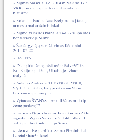
Zigmas Vaišvila: Dėl 2014 m. vasario 17 d.
VRK posėdžio sprendimo referendumo
klausimu.
Rolandas Paulauskas: Kreipimasis į tautą,
ar mes tarnai ar šeimininkai
Zigmo Vaišvilos kalba 2014-02-20 spaudos
konferencijoje Seime.
Žemės gynėjų suvažiavimas Kėdainiai
2014-02-22
UŽ LITĄ
"Nusipirko žemę, išsikasė ir išsivežė" ©.
Kas Estijoje pokštas, Ukrainoje - žiauri
realybė
Antanas Andziulis TĖVYNĖS GYNĖJŲ
SĄJŪDIS Tekstas, kurį perskaičiau Stasio
Lozoraičio paminėjime
Vytautas ŠVANYS: „Ar vaikščiosim „kaip
žemę pardavę“?
Lietuvos Nepriklausomybės atkūrimo Akto
signataro Zigmo Vaišvilos 2014-03-06 d. 13
val. Spaudos konferencija Seime
Lietuvos Respublikos Seimo Pirmininkei
Loretai Graužinienei