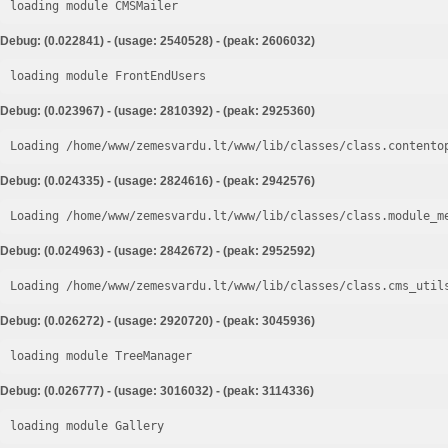
loading module CMSMailer
Debug: (0.022841) - (usage: 2540528) - (peak: 2606032)
loading module FrontEndUsers
Debug: (0.023967) - (usage: 2810392) - (peak: 2925360)
Loading /home/www/zemesvardu.lt/www/lib/classes/class.contento
Debug: (0.024335) - (usage: 2824616) - (peak: 2942576)
Loading /home/www/zemesvardu.lt/www/lib/classes/class.module_m
Debug: (0.024963) - (usage: 2842672) - (peak: 2952592)
Loading /home/www/zemesvardu.lt/www/lib/classes/class.cms_util
Debug: (0.026272) - (usage: 2920720) - (peak: 3045936)
loading module TreeManager
Debug: (0.026777) - (usage: 3016032) - (peak: 3114336)
loading module Gallery