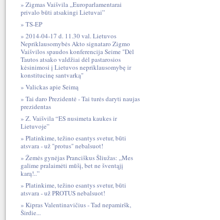
Zigmas Vaišvila „Europarlamentarai
privalo būti atsakingi Lietuvai”
TS-EP
2014-04-17 d. 11.30 val. Lietuvos
Nepriklausomybės Akto signataro Zigmo
Vaišvilos spaudos konferencija Seime "Dėl
Tautos atsako valdžiai dėl pastarosios
kėsinimosi į Lietuvos nepriklausomybę ir
konstitucinę santvarką"
Valickas apie Seimą
Tai daro Prezidentė - Tai turės daryti naujas
prezidentas
Z. Vaišvila “ES nusimeta kaukes ir
Lietuvoje”
Platinkime, težino esantys svetur, būti
atsvara - už "protus" nebalsuot!
Žemės gynėjas Pranciškus Šliužas: „Mes
galime pralaimėti mūšį, bet ne šventąjį
karą!..”
Platinkime, težino esantys svetur, būti
atsvara - už PROTUS nebalsuot!
Kipras Valentinavičius - Tad nepamiršk,
Širdie...