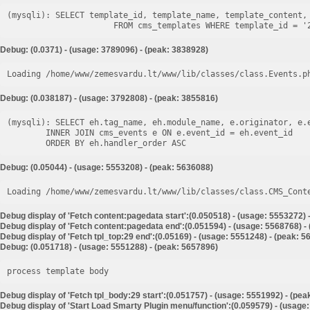
(mysqli): SELECT template_id, template_name, template_content, 
Debug: (0.0371) - (usage: 3789096) - (peak: 3838928)
Loading /home/www/zemesvardu.lt/www/lib/classes/class.Events.p
Debug: (0.038187) - (usage: 3792808) - (peak: 3855816)
(mysqli): SELECT eh.tag_name, eh.module_name, e.originator, e.e
        INNER JOIN cms_events e ON e.event_id = eh.event_id

Debug: (0.05044) - (usage: 5553208) - (peak: 5636088)
Loading /home/www/zemesvardu.lt/www/lib/classes/class.CMS_Cont
Debug display of 'Fetch content:pagedata start':(0.050518) - (usage: 5553272) 
Debug display of 'Fetch content:pagedata end':(0.051594) - (usage: 5568768) -
Debug display of 'Fetch tpl_top:29 end':(0.05169) - (usage: 5551248) - (peak: 
Debug: (0.051718) - (usage: 5551288) - (peak: 5657896)
process template body
Debug display of 'Fetch tpl_body:29 start':(0.051757) - (usage: 5551992) - (pe
Debug display of 'Start Load Smarty Plugin menu/function':(0.059579) - (usage