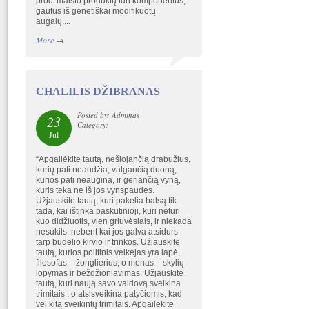
proc. maisto produktų turi komponentus,
gautus iš genetiškai modifikuotų
augalų....
More
→
CHALILIS DŽIBRANAS
Posted by: Adminas
23
Category:
Jul
“Apgailėkite tautą, nešiojančią drabužius,
kurių pati neaudžia, valgančią duoną,
kurios pati neaugina, ir geriančią vyną,
kuris teka ne iš jos vynspaudės.
Užjauskite tautą, kuri pakelia balsą tik
tada, kai ištinka paskutinioji, kuri neturi
kuo didžiuotis, vien griuvėsiais, ir niekada
nesukils, nebent kai jos galva atsidurs
tarp budelio kirvio ir trinkos. Užjauskite
tautą, kurios politinis veikėjas yra lapė,
filosofas – žonglierius, o menas – skylių
lopymas ir beždžioniavimas. Užjauskite
tautą, kuri naują savo valdovą sveikina
trimitais , o atsisveikina patyčiomis, kad
vėl kitą sveikintų trimitais. Apgailėkite