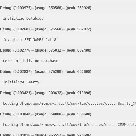
Debug: (0.000975) - (usage: 350568) - (peak: 369928)
Initialize Database
Debug: (0.002681) - (usage: 575560) - (peak: 587872)
Debug: (0.002776) - (usage: 575032) - (peak: 602480)
Done Initializing Database
Debug: (0.002837) - (usage: 575296) - (peak: 602608)
Initialize Smarty
Debug: (0.003423) - (usage: 909632) - (peak: 913896)
Loading /home/www/zemesvardu.lt/www/lib/classes/class.Smarty_C
Debug: (0.003848) - (usage: 954000) - (peak: 958600)
Loading /home/www/zemesvardu.lt/www/lib/classes/class.CMSModul
Debug: (0.004016) - (usage: 965552) - (peak: 975696)