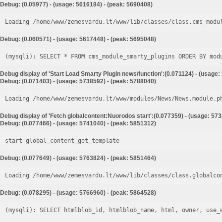
Debug: (0.05977) - (usage: 5616184) - (peak: 5690408)
Loading /home/www/zemesvardu.lt/www/lib/classes/class.cms_modu
Debug: (0.060571) - (usage: 5617448) - (peak: 5695048)
Debug display of 'Start Load Smarty Plugin news/function':(0.071124) - (usage:
Debug: (0.071403) - (usage: 5738592) - (peak: 5788040)
Loading /home/www/zemesvardu.lt/www/modules/News/News.module.p
Debug display of 'Fetch globalcontent:Nuorodos start':(0.077359) - (usage: 57
Debug: (0.077466) - (usage: 5741040) - (peak: 5851312)
start global_content_get_template
Debug: (0.077649) - (usage: 5763824) - (peak: 5851464)
Loading /home/www/zemesvardu.lt/www/lib/classes/class.globalco
Debug: (0.078295) - (usage: 5766960) - (peak: 5864528)