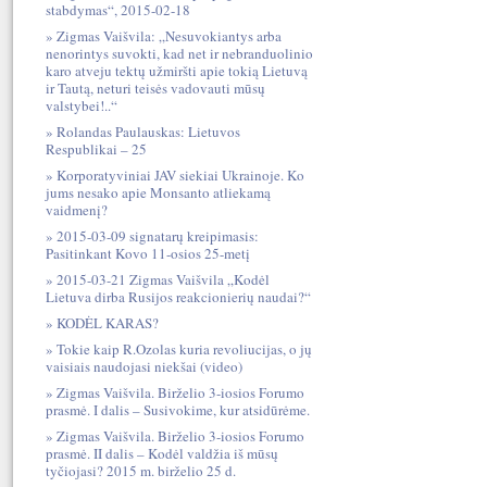
stabdymas“, 2015-02-18
Zigmas Vaišvila: „Nesuvokiantys arba
nenorintys suvokti, kad net ir nebranduolinio
karo atveju tektų užmiršti apie tokią Lietuvą
ir Tautą, neturi teisės vadovauti mūsų
valstybei!..“
Rolandas Paulauskas: Lietuvos
Respublikai – 25
Korporatyviniai JAV siekiai Ukrainoje. Ko
jums nesako apie Monsanto atliekamą
vaidmenį?
2015-03-09 signatarų kreipimasis:
Pasitinkant Kovo 11-osios 25-metį
2015-03-21 Zigmas Vaišvila „Kodėl
Lietuva dirba Rusijos reakcionierių naudai?“
KODĖL KARAS?
Tokie kaip R.Ozolas kuria revoliucijas, o jų
vaisiais naudojasi niekšai (video)
Zigmas Vaišvila. Birželio 3-iosios Forumo
prasmė. I dalis – Susivokime, kur atsidūrėme.
Zigmas Vaišvila. Birželio 3-iosios Forumo
prasmė. II dalis – Kodėl valdžia iš mūsų
tyčiojasi? 2015 m. birželio 25 d.