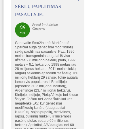
SĖKLŲ PAPLITIMAS
PASAULYJE.
Posted by: Adminas
08
Category:
Mar
Genovaitė Smažinienė-Markūnaitė
Sparčiai auga genetiškai modifikuotų
sėklų paplitimas pasaulyje. Pvz., 1996
metais transgeniniai augalai iš viso
užėmė 2,8 milijono hektarų ploto, 1997
metais – 8,1 hektaro, o 1998 metais jau
28 milijonus hektarų. 2011 metais tokių
augalų sėklomis apsodinti maždaug 160
milijonų hektarų 29 šalyse. Tokie augalai
tampa vis populiaresni Brazilijoje
(apsodinti 30,3 milijonai hektarų),
Argentinoje (23,7 milijonai hektarų),
Kinijoje, Indijoje, Pietų Afrikoje bei kitose
šalyse. Tačiau nei viena šalis kol kas
neaplenkė JAV, kur genetiškai
modifikuotų kultūrų (daugiausiai
kukurūzų, sojos pupelių, medvilnės,
rapsų, cukrinių runkelių ir liucernos)
pasėlių plotas sudaro 69 milijonus
hektarų. Apskritai, JAV daugiau nei 60