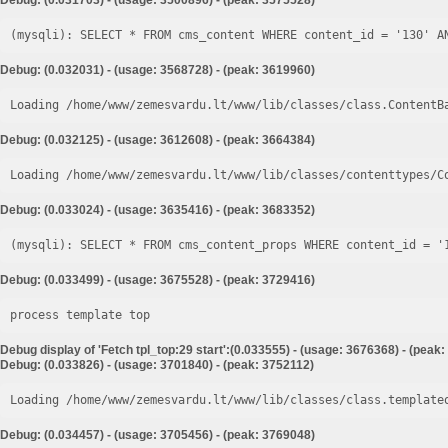
Debug: (0.031703) - (usage: 3500896) - (peak: 3575528)
Debug: (0.032031) - (usage: 3568728) - (peak: 3619960)
Loading /home/www/zemesvardu.lt/www/lib/classes/class.ContentB
Debug: (0.032125) - (usage: 3612608) - (peak: 3664384)
Loading /home/www/zemesvardu.lt/www/lib/classes/contenttypes/C
Debug: (0.033024) - (usage: 3635416) - (peak: 3683352)
Debug: (0.033499) - (usage: 3675528) - (peak: 3729416)
process template top
Debug display of 'Fetch tpl_top:29 start':(0.033555) - (usage: 3676368) - (peak
Debug: (0.033826) - (usage: 3701840) - (peak: 3752112)
Loading /home/www/zemesvardu.lt/www/lib/classes/class.template
Debug: (0.034457) - (usage: 3705456) - (peak: 3769048)