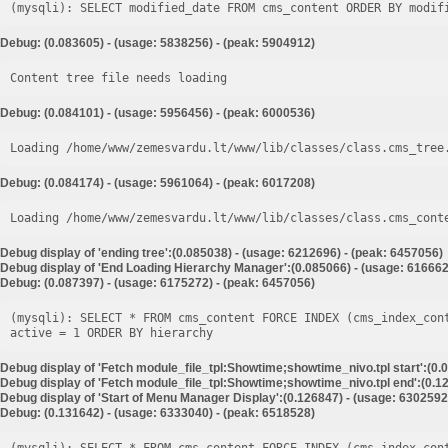
Debug: (0.083605) - (usage: 5838256) - (peak: 5904912)
Content tree file needs loading
Debug: (0.084101) - (usage: 5956456) - (peak: 6000536)
Loading /home/www/zemesvardu.lt/www/lib/classes/class.cms_tree
Debug: (0.084174) - (usage: 5961064) - (peak: 6017208)
Loading /home/www/zemesvardu.lt/www/lib/classes/class.cms_cont
Debug display of 'ending tree':(0.085038) - (usage: 6212696) - (peak: 6457056)
Debug display of 'End Loading Hierarchy Manager':(0.085066) - (usage: 616662
Debug: (0.087397) - (usage: 6175272) - (peak: 6457056)
(mysqli): SELECT * FROM cms_content FORCE INDEX (cms_index_con
Debug display of 'Fetch module_file_tpl:Showtime;showtime_nivo.tpl start':(0.
Debug display of 'Fetch module_file_tpl:Showtime;showtime_nivo.tpl end':(0.12
Debug display of 'Start of Menu Manager Display':(0.126847) - (usage: 6302592
Debug: (0.131642) - (usage: 6333040) - (peak: 6518528)