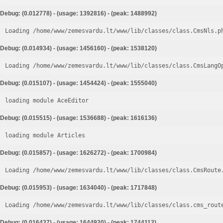
Debug: (0.012778) - (usage: 1392816) - (peak: 1488992)
Loading /home/www/zemesvardu.lt/www/lib/classes/class.CmsNls.p
Debug: (0.014934) - (usage: 1456160) - (peak: 1538120)
Loading /home/www/zemesvardu.lt/www/lib/classes/class.CmsLangO
Debug: (0.015107) - (usage: 1454424) - (peak: 1555040)
loading module AceEditor
Debug: (0.015515) - (usage: 1536688) - (peak: 1616136)
loading module Articles
Debug: (0.015857) - (usage: 1626272) - (peak: 1700984)
Loading /home/www/zemesvardu.lt/www/lib/classes/class.CmsRoute
Debug: (0.015953) - (usage: 1634040) - (peak: 1717848)
Loading /home/www/zemesvardu.lt/www/lib/classes/class.cms_rout
Debug: (0.016437) - (usage: 1644920) - (peak: 1744112)