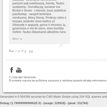
pamynė patį svarbiausią, šventą, Tautos
susitarimą - Konstituciją, kuriame visi
Broliai ir Sesės - Lietuviai, buvo sutartinai
pasižadėję - saugoti teritorijos
vientisumą. Mūsų Dievai, Protėvių vėlės ir
kraujas, prakeiks visus bailius už
išdavystę ir apgaulę, gyvus ir mirusius, jų
gyvenimus ir visi iki vieno, dvės šuniška
mirtimi. Tautos išdavikams atleidimo nėra:
More
→
>
>>
Page 1 of 31
© Copyright Savanoriai
Ši svetainė sukurta bei prižiūrima savanorių ir nebūtinai atspindi oficialią referendumo
Generated in 0.564398 seconds by CMS Made Simple using 209 SQL queries an
Debug: (1.7999999999962E-5) - (usage: 329928) - (peak: 332784)