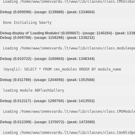
Loading /home/www/zemesvardu.lt/www/lib/classes/class.CMSGloba
Debug: (0.009596) - (usage: 1139888) - (peak: 1334664)
Done Initialiing Smarty
Debug display of 'Loading Modules':(0.009667) - (usage: 1140264) - (peak: 133
Debug: (0.009788) - (usage: 1158296) - (peak: 1338232)
Loading /home/www/zemesvardu.lt/www/lib/classes/class.moduleop
Debug: (0.010722) - (usage: 1160664) - (peak: 1348344)
Debug: (0.011789) - (usage: 1204056) - (peak: 1353568)
loading module ABFlashGallery
Debug: (0.012117) - (usage: 1290760) - (peak: 1413552)
Loading /home/www/zemesvardu.lt/www/lib/classes/class.CMSModul
Debug: (0.012399) - (usage: 1370072) - (peak: 1472080)
Loading /home/www/zemesvardu.lt/www/lib/classes/class.CmsNlsOp