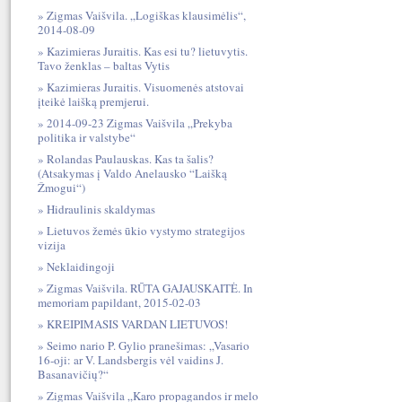
Zigmas Vaišvila. „Logiškas klausimėlis“,
2014-08-09
Kazimieras Juraitis. Kas esi tu? lietuvytis.
Tavo ženklas – baltas Vytis
Kazimieras Juraitis. Visuomenės atstovai
įteikė laišką premjerui.
2014-09-23 Zigmas Vaišvila „Prekyba
politika ir valstybe“
Rolandas Paulauskas. Kas ta šalis?
(Atsakymas į Valdo Anelausko “Laišką
Žmogui“)
Hidraulinis skaldymas
Lietuvos žemės ūkio vystymo strategijos
vizija
Neklaidingoji
Zigmas Vaišvila. RŪTA GAJAUSKAITĖ. In
memoriam papildant, 2015-02-03
KREIPIMASIS VARDAN LIETUVOS!
Seimo nario P. Gylio pranešimas: „Vasario
16-oji: ar V. Landsbergis vėl vaidins J.
Basanavičių?“
Zigmas Vaišvila „Karo propagandos ir melo