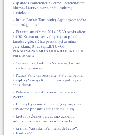
spaudos konferencija Seime "Referendumų
likimas Lietuvoje artėjančių rinkimų
kontekste"
Julius Panka: Tautininkų Sąjujngos padėka
bendražygiams
Einant į susitikimą 2014 05 30 penktadienį
16-30 Kauno m. savivaldybėje su piliečiu
Landsbergiu, siūlau perskaityti žemiau
pateikiamą ištrauką. LIETUVOS
PERSITVARKYMO SĄJŪDŽIO BENDROJI
PROGRAMA
Sėkmės Tau, Lietuvos Suverene, laikant
brandos egzaminą
Pranas Valickas perskaitė įstatymą, reikia
kreiptis į Seimą - Referendumas gali vykti
daug dienų
Referendume balsavimas Lietuvoje ir
svetur...
Kur ir į ką esame stumiami (vejami) ir kam
privalome priešintis saugodami Tautą
Lietuvos Žemės pardavimo užsienio
subjektams sandoriai yra ir bus niekiniai
Zigmas Vaišvila. „Vėl melas dėl euro“,
2014-07-22