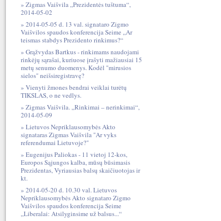
Zigmas Vaišvila „Prezidentės tuštuma“,
2014-05-02
2014-05-05 d. 13 val. signataro Zigmo
Vaišvilos spaudos konferencija Seime „Ar
teismas stabdys Prezidento rinkimus?“
Grąžvydas Bartkus - rinkimams naudojami
rinkėjų sąrašai, kuriuose įrašyti mažiausiai 15
metų senumo duomenys. Kodėl "mirusios
sielos" neišsiregistravę?
Vienyti žmones bendrai veiklai turėtų
TIKSLAS, o ne vedlys.
Zigmas Vaišvila. „Rinkimai – nerinkimai“,
2014-05-09
Lietuvos Nepriklausomybės Akto
signataras Zigmas Vaišvila "Ar vyks
referendumai Lietuvoje?"
Eugenijus Paliokas - 11 vietoj 12-kos,
Europos Sąjungos kalba, mūsų būsimasis
Prezidentas, Vyriausias balsų skaičiuotojas ir
kt.
2014-05-20 d. 10.30 val. Lietuvos
Nepriklausomybės Akto signataro Zigmo
Vaišvilos spaudos konferencija Seime
„Liberalai: Atsilyginsime už balsus...“