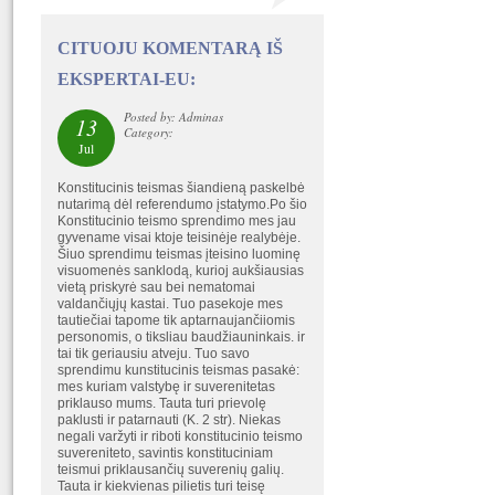
CITUOJU KOMENTARĄ IŠ
EKSPERTAI-EU:
Posted by: Adminas
13
Category:
Jul
Konstitucinis teismas šiandieną paskelbė
nutarimą dėl referendumo įstatymo.Po šio
Konstitucinio teismo sprendimo mes jau
gyvename visai ktoje teisinėje realybėje.
Šiuo sprendimu teismas įteisino luominę
visuomenės sanklodą, kurioj aukšiausias
vietą priskyrė sau bei nematomai
valdančiųjų kastai. Tuo pasekoje mes
tautiečiai tapome tik aptarnaujančiiomis
personomis, o tiksliau baudžiauninkais. ir
tai tik geriausiu atveju. Tuo savo
sprendimu kunstitucinis teismas pasakė:
mes kuriam valstybę ir suverenitetas
priklauso mums. Tauta turi prievolę
paklusti ir patarnauti (K. 2 str). Niekas
negali varžyti ir riboti konstitucinio teismo
suvereniteto, savintis konstituciniam
teismui priklausančių suverenių galių.
Tauta ir kiekvienas pilietis turi teisę