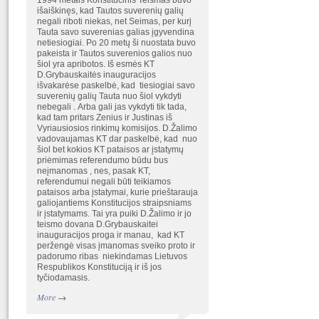
1994 metais Konstitucinis Teismas buvo
išaiškinęs, kad Tautos suverenių galių
negali riboti niekas, net Seimas, per kurį
Tauta savo suverenias galias įgyvendina
netiesiogiai. Po 20 metų ši nuostata buvo
pakeista ir Tautos suverenios galios nuo
šiol yra apribotos. Iš esmės KT
D.Grybauskaitės inauguracijos
išvakarėse paskelbė, kad tiesiogiai savo
suverenių galių Tauta nuo šiol vykdyti
nebegali . Arba gali jas vykdyti tik tada,
kad tam pritars Zenius ir Justinas iš
Vyriausiosios rinkimų komisijos. D.Žalimo
vadovaujamas KT dar paskelbė, kad nuo
šiol bet kokios KT pataisos ar įstatymų
priėmimas referendumo būdu bus
neįmanomas , nes, pasak KT,
referendumui negali būti teikiamos
pataisos arba įstatymai, kurie prieštarauja
galiojantiems Konstitucijos straipsniams
ir įstatymams. Tai yra puiki D.Žalimo ir jo
teismo dovana D.Grybauskaitei
inauguracijos proga ir manau, kad KT
peržengė visas įmanomas sveiko proto ir
padorumo ribas niekindamas Lietuvos
Respublikos Konstituciją ir iš jos
tyčiodamasis.
More
→