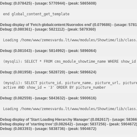
Debug: (0.078425) - (usage: 5770944) - (peak: 5865608)
end global_content_get_template
Debug display of 'Fetch globalcontent:Nuorodos end':(0.079686) - (usage: 5781
Debug: (0.080361) - (usage: 5821112) - (peak: 5879360)
Loading /home/www/zemesvardu.lt/www/modules/Showtime/lib/class
Debug: (0.081043) - (usage: 5814992) - (peak: 5896064)
Debug: (0.081958) - (usage: 5828720) - (peak: 5896624)
(mysqli): SELECT picture_id, picture_name, picture_url, pictur
Debug: (0.082559) - (usage: 5843632) - (peak: 5900616)
Loading /home/www/zemesvardu.lt/www/modules/Showtime/lib/class
Debug display of 'Start Loading Hierarchy Manager':(0.082617) - (usage: 58366
Debug display of 'starting tree':(0.082642) - (usage: 5837256) - (peak: 5904672
Debug: (0.083393) - (usage: 5838736) - (peak: 5904672)