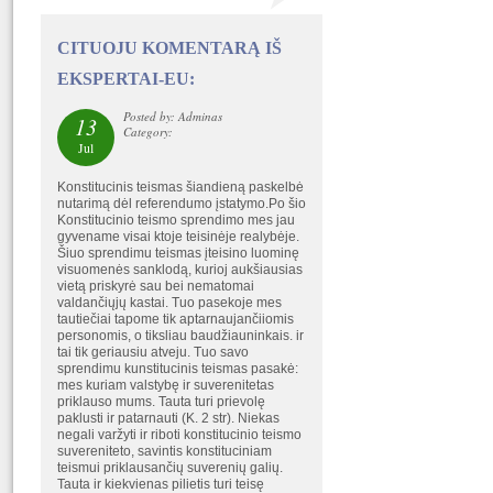
CITUOJU KOMENTARĄ IŠ
EKSPERTAI-EU:
Posted by: Adminas
13
Category:
Jul
Konstitucinis teismas šiandieną paskelbė
nutarimą dėl referendumo įstatymo.Po šio
Konstitucinio teismo sprendimo mes jau
gyvename visai ktoje teisinėje realybėje.
Šiuo sprendimu teismas įteisino luominę
visuomenės sanklodą, kurioj aukšiausias
vietą priskyrė sau bei nematomai
valdančiųjų kastai. Tuo pasekoje mes
tautiečiai tapome tik aptarnaujančiiomis
personomis, o tiksliau baudžiauninkais. ir
tai tik geriausiu atveju. Tuo savo
sprendimu kunstitucinis teismas pasakė:
mes kuriam valstybę ir suverenitetas
priklauso mums. Tauta turi prievolę
paklusti ir patarnauti (K. 2 str). Niekas
negali varžyti ir riboti konstitucinio teismo
suvereniteto, savintis konstituciniam
teismui priklausančių suverenių galių.
Tauta ir kiekvienas pilietis turi teisę