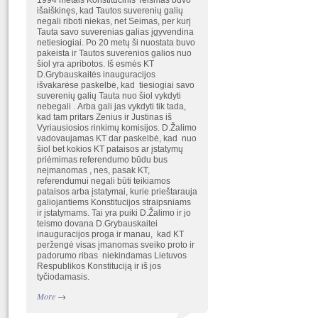
1994 metais Konstitucinis Teismas buvo
išaiškinęs, kad Tautos suverenių galių
negali riboti niekas, net Seimas, per kurį
Tauta savo suverenias galias įgyvendina
netiesiogiai. Po 20 metų ši nuostata buvo
pakeista ir Tautos suverenios galios nuo
šiol yra apribotos. Iš esmės KT
D.Grybauskaitės inauguracijos
išvakarėse paskelbė, kad tiesiogiai savo
suverenių galių Tauta nuo šiol vykdyti
nebegali . Arba gali jas vykdyti tik tada,
kad tam pritars Zenius ir Justinas iš
Vyriausiosios rinkimų komisijos. D.Žalimo
vadovaujamas KT dar paskelbė, kad nuo
šiol bet kokios KT pataisos ar įstatymų
priėmimas referendumo būdu bus
neįmanomas , nes, pasak KT,
referendumui negali būti teikiamos
pataisos arba įstatymai, kurie prieštarauja
galiojantiems Konstitucijos straipsniams
ir įstatymams. Tai yra puiki D.Žalimo ir jo
teismo dovana D.Grybauskaitei
inauguracijos proga ir manau, kad KT
peržengė visas įmanomas sveiko proto ir
padorumo ribas niekindamas Lietuvos
Respublikos Konstituciją ir iš jos
tyčiodamasis.
More
→