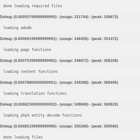
done loading required files
Debug: (0.00055799999999995) - (usage: 331744) - (peak: 349672)
loading adodb
Debug: (0.00069199999999991) - (usage: 348456) - (peak: 351472)
loading page functions
Debug: (0.00075399999999992) - (usage: 348872) - (peak: 368208)
loading content functions
Debug: (0.00078800000000001) - (usage: 349288) - (peak: 368496)
loading translation functions
Debug: (0.00082300000000002) - (usage: 349848) - (peak: 368920)
loading php4 entity decode functions
Debug: (0.00085199999999996) - (usage: 350288) - (peak: 369560)
done loading files