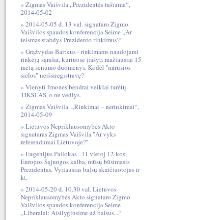
Zigmas Vaišvila „Prezidentės tuštuma“,
2014-05-02
2014-05-05 d. 13 val. signataro Zigmo
Vaišvilos spaudos konferencija Seime „Ar
teismas stabdys Prezidento rinkimus?“
Grąžvydas Bartkus - rinkimams naudojami
rinkėjų sąrašai, kuriuose įrašyti mažiausiai 15
metų senumo duomenys. Kodėl "mirusios
sielos" neišsiregistravę?
Vienyti žmones bendrai veiklai turėtų
TIKSLAS, o ne vedlys.
Zigmas Vaišvila. „Rinkimai – nerinkimai“,
2014-05-09
Lietuvos Nepriklausomybės Akto
signataras Zigmas Vaišvila "Ar vyks
referendumai Lietuvoje?"
Eugenijus Paliokas - 11 vietoj 12-kos,
Europos Sąjungos kalba, mūsų būsimasis
Prezidentas, Vyriausias balsų skaičiuotojas ir
kt.
2014-05-20 d. 10.30 val. Lietuvos
Nepriklausomybės Akto signataro Zigmo
Vaišvilos spaudos konferencija Seime
„Liberalai: Atsilyginsime už balsus...“