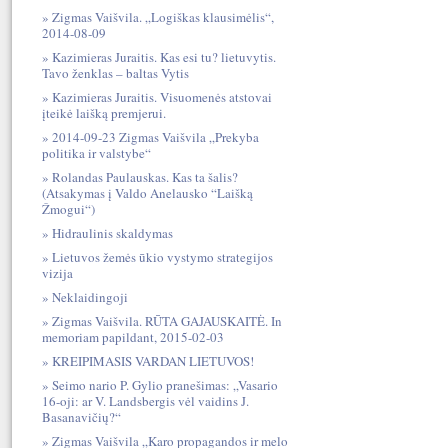
Zigmas Vaišvila. „Logiškas klausimėlis“,
2014-08-09
Kazimieras Juraitis. Kas esi tu? lietuvytis.
Tavo ženklas – baltas Vytis
Kazimieras Juraitis. Visuomenės atstovai
įteikė laišką premjerui.
2014-09-23 Zigmas Vaišvila „Prekyba
politika ir valstybe“
Rolandas Paulauskas. Kas ta šalis?
(Atsakymas į Valdo Anelausko “Laišką
Žmogui“)
Hidraulinis skaldymas
Lietuvos žemės ūkio vystymo strategijos
vizija
Neklaidingoji
Zigmas Vaišvila. RŪTA GAJAUSKAITĖ. In
memoriam papildant, 2015-02-03
KREIPIMASIS VARDAN LIETUVOS!
Seimo nario P. Gylio pranešimas: „Vasario
16-oji: ar V. Landsbergis vėl vaidins J.
Basanavičių?“
Zigmas Vaišvila „Karo propagandos ir melo