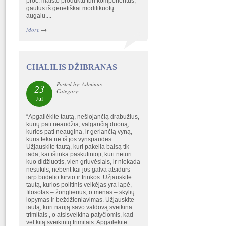
proc. maisto produktų turi komponentus,
gautus iš genetiškai modifikuotų
augalų....
More
→
CHALILIS DŽIBRANAS
Posted by: Adminas
23
Category:
Jul
“Apgailėkite tautą, nešiojančią drabužius,
kurių pati neaudžia, valgančią duoną,
kurios pati neaugina, ir geriančią vyną,
kuris teka ne iš jos vynspaudės.
Užjauskite tautą, kuri pakelia balsą tik
tada, kai ištinka paskutinioji, kuri neturi
kuo didžiuotis, vien griuvėsiais, ir niekada
nesukils, nebent kai jos galva atsidurs
tarp budelio kirvio ir trinkos. Užjauskite
tautą, kurios politinis veikėjas yra lapė,
filosofas – žonglierius, o menas – skylių
lopymas ir beždžioniavimas. Užjauskite
tautą, kuri naują savo valdovą sveikina
trimitais , o atsisveikina patyčiomis, kad
vėl kitą sveikintų trimitais. Apgailėkite