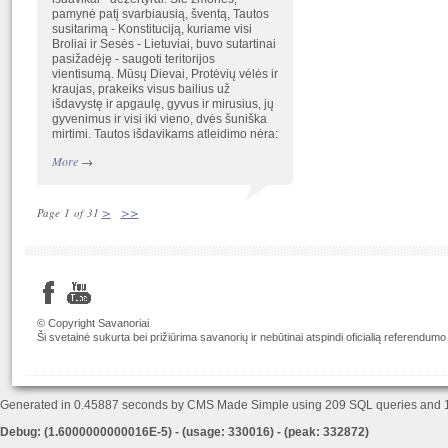
pamynė patį svarbiausią, šventą, Tautos
susitarimą - Konstituciją, kuriame visi
Broliai ir Sesės - Lietuviai, buvo sutartinai
pasižadėję - saugoti teritorijos
vientisumą. Mūsų Dievai, Protėvių vėlės ir
kraujas, prakeiks visus bailius už
išdavystę ir apgaulę, gyvus ir mirusius, jų
gyvenimus ir visi iki vieno, dvės šuniška
mirtimi. Tautos išdavikams atleidimo nėra:
More
→
>
>>
Page 1 of 31
© Copyright Savanoriai
Ši svetainė sukurta bei prižiūrima savanorių ir nebūtinai atspindi oficialią referendumo
Generated in 0.45887 seconds by CMS Made Simple using 209 SQL queries and
Debug: (1.6000000000016E-5) - (usage: 330016) - (peak: 332872)