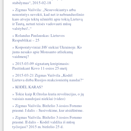
stabdymas“, 2015-02-18
Zigmas Vaišvila: „Nesuvokiantys arba
nenorintys suvokti, kad net ir nebranduolinio
karo atveju tektų užmiršti apie tokią Lietuvą
ir Tautą, neturi teisės vadovauti mūsų
valstybei!..“
Rolandas Paulauskas: Lietuvos
Respublikai – 25
Korporatyviniai JAV siekiai Ukrainoje. Ko
jums nesako apie Monsanto atliekamą
vaidmenį?
2015-03-09 signatarų kreipimasis:
Pasitinkant Kovo 11-osios 25-metį
2015-03-21 Zigmas Vaišvila „Kodėl
Lietuva dirba Rusijos reakcionierių naudai?“
KODĖL KARAS?
Tokie kaip R.Ozolas kuria revoliucijas, o jų
vaisiais naudojasi niekšai (video)
Zigmas Vaišvila. Birželio 3-iosios Forumo
prasmė. I dalis – Susivokime, kur atsidūrėme.
Zigmas Vaišvila. Birželio 3-iosios Forumo
prasmė. II dalis – Kodėl valdžia iš mūsų
tyčiojasi? 2015 m. birželio 25 d.