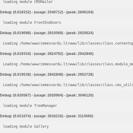
loading module CMSMailer
Debug: (0.018152) - (usage: 2540712) - (peak: 2606104)
loading module FrontEndUsers
Debug: (0.019098) - (usage: 2810568) - (peak: 2925624)
Loading /home/www/zemesvardu.lt/www/lib/classes/class.contento
Debug: (0.019334) - (usage: 2824792) - (peak: 2942840)
Loading /home/www/zemesvardu.lt/www/lib/classes/class.module_m
Debug: (0.019538) - (usage: 2842848) - (peak: 2952728)
Loading /home/www/zemesvardu.lt/www/lib/classes/class.cms_util
Debug: (0.020567) - (usage: 2920904) - (peak: 3046120)
loading module TreeManager
Debug: (0.021074) - (usage: 3016216) - (peak: 3114560)
loading module Gallery