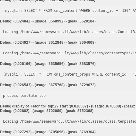
Debug: (0.024561) - (usage: 3501144) - (peak: 3575864)
Debug: (0.024842) - (usage: 3568992) - (peak: 3620184)
Loading /home/www/zemesvardu.lt/www/lib/classes/class.ContentB
Debug: (0.024927) - (usage: 3612848) - (peak: 3664608)
Loading /home/www/zemesvardu.lt/www/lib/classes/contenttypes/C
Debug: (0.026166) - (usage: 3635656) - (peak: 3683576)
Debug: (0.026543) - (usage: 3675768) - (peak: 3729672)
process template top
Debug display of 'Fetch tpl_top:29 start':(0.026587) - (usage: 3676608) - (peak
Debug: (0.02682) - (usage: 3702080) - (peak: 3752368)
Loading /home/www/zemesvardu.lt/www/lib/classes/class.template
Debug: (0.027292) - (usage: 3705696) - (peak: 3769304)