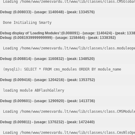
Loading /home/www/zemesvardu.lt/www/lib/classes/class.CMSGloba
Debug: (0.008033) - (usage: 1140048) - (peak: 1334576)
Done Initialiing Smarty
Debug display of 'Loading Modules':(0.008091) - (usage: 1140424) - (peak: 133
Debug: (0.0081939999999999) - (usage: 1158464) - (peak: 1338392)
Loading /home/www/zemesvardu.lt/www/lib/classes/class.moduleop
Debug: (0.008814) - (usage: 1160832) - (peak: 1348520)
Debug: (0.009416) - (usage: 1204216) - (peak: 1353752)
loading module ABFlashGallery
Debug: (0.009601) - (usage: 1290920) - (peak: 1413736)
Loading /home/www/zemesvardu.lt/www/lib/classes/class.CMSModul
Debug: (0.009811) - (usage: 1370232) - (peak: 1472440)
Loading /home/www/zemesvardu.lt/www/lib/classes/class.CmsNlsOp