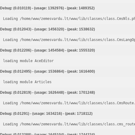
Debug: (0.010119) - (usage: 1392976) - (peak: 1489352)
Loading /home/www/zemesvardu.lt/www/lib/classes/class.CmsNls.p
Debug: (0.012043) - (usage: 1456320) - (peak: 1538632)
Loading /home/www/zemesvardu.lt/www/lib/classes/class.CmsLangO
Debug: (0.012206) - (usage: 1454584) - (peak: 1555320)
loading module AceEditor
Debug: (0.012495) - (usage: 1536864) - (peak: 1616400)
loading module Articles
Debug: (0.012819) - (usage: 1626448) - (peak: 1701248)
Loading /home/www/zemesvardu.lt/www/lib/classes/class.CmsRoute
Debug: (0.01291) - (usage: 1634216) - (peak: 1718112)
Loading /home/www/zemesvardu.lt/www/lib/classes/class.cms_rout
Debug: (0.013288) - (usage: 1645104) - (peak: 1744224)