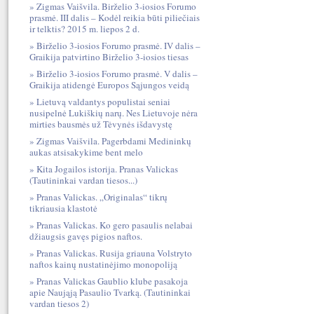
Zigmas Vaišvila. Birželio 3-iosios Forumo
prasmė. III dalis – Kodėl reikia būti piliečiais
ir telktis? 2015 m. liepos 2 d.
Birželio 3-iosios Forumo prasmė. IV dalis –
Graikija patvirtino Birželio 3-iosios tiesas
Birželio 3-iosios Forumo prasmė. V dalis –
Graikija atidengė Europos Sąjungos veidą
Lietuvą valdantys populistai seniai
nusipelnė Lukiškių narų. Nes Lietuvoje nėra
mirties bausmės už Tėvynės išdavystę
Zigmas Vaišvila. Pagerbdami Medininkų
aukas atsisakykime bent melo
Kita Jogailos istorija. Pranas Valickas
(Tautininkai vardan tiesos...)
Pranas Valickas. „Originalas“ tikrų
tikriausia klastotė
Pranas Valickas. Ko gero pasaulis nelabai
džiaugsis gavęs pigios naftos.
Pranas Valickas. Rusija griauna Volstryto
naftos kainų nustatinėjimo monopoliją
Pranas Valickas Gaublio klube pasakoja
apie Naująją Pasaulio Tvarką. (Tautininkai
vardan tiesos 2)