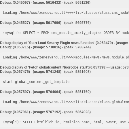
Debug: (0.045097) - (usage: 5616432) - (peak: 5691136)
Loading /home/www/zemesvardu.lt/www/lib/classes/class.cms_modu
Debug: (0.045527) - (usage: 5617696) - (peak: 5695776)
Debug display of 'Start Load Smarty Plugin news/function':(0.053479) - (usage:
Debug: (0.053715) - (usage: 5738816) - (peak: 5788744)
Loading /home/www/zemesvardu.lt/www/modules/News/News.module.p
Debug display of 'Fetch globalcontent:Nuorodos start':(0.057398) - (usage: 57
Debug: (0.057475) - (usage: 5741248) - (peak: 5851608)
start global_content_get_template
Debug: (0.057597) - (usage: 5764064) - (peak: 5851760)
Loading /home/www/zemesvardu.lt/www/lib/classes/class.globalco
Debug: (0.057961) - (usage: 5767192) - (peak: 5864928)