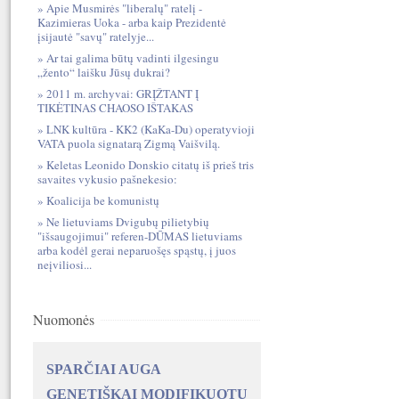
Apie Musmirės "liberalų" ratelį -
Kazimieras Uoka - arba kaip Prezidentė
įsijautė "savų" ratelyje...
Ar tai galima būtų vadinti ilgesingu
„žento“ laišku Jūsų dukrai?
2011 m. archyvai: GRĮŽTANT Į
TIKĖTINAS CHAOSO IŠTAKAS
LNK kultūra - KK2 (KaKa-Du) operatyvioji
VATA puola signatarą Zigmą Vaišvilą.
Keletas Leonido Donskio citatų iš prieš tris
savaites vykusio pašnekesio:
Koalicija be komunistų
Ne lietuviams Dvigubų pilietybių
"išsaugojimui" referen-DŪMAS lietuviams
arba kodėl gerai neparuošęs spąstų, į juos
neįviliosi...
Nuomonės
SPARČIAI AUGA
GENETIŠKAI MODIFIKUOTŲ