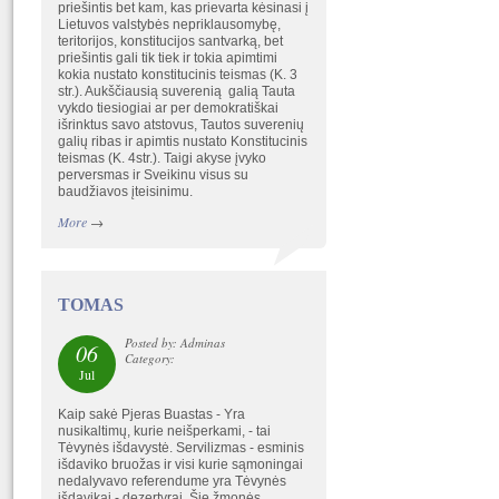
priešintis bet kam, kas prievarta kėsinasi į
Lietuvos valstybės nepriklausomybę,
teritorijos, konstitucijos santvarką, bet
priešintis gali tik tiek ir tokia apimtimi
kokia nustato konstitucinis teismas (K. 3
str.). Aukščiausią suverenią galią Tauta
vykdo tiesiogiai ar per demokratiškai
išrinktus savo atstovus, Tautos suverenių
galių ribas ir apimtis nustato Konstitucinis
teismas (K. 4str.). Taigi akyse įvyko
perversmas ir Sveikinu visus su
baudžiavos įteisinimu.
More
→
TOMAS
Posted by: Adminas
06
Category:
Jul
Kaip sakė Pjeras Buastas - Yra
nusikaltimų, kurie neišperkami, - tai
Tėvynės išdavystė. Servilizmas - esminis
išdaviko bruožas ir visi kurie sąmoningai
nedalyvavo referendume yra Tėvynės
išdavikai - dezertyrai. Šie žmonės,