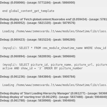
Debug: (0.058066) - (usage: 5771184) - (peak: 5866000)
end global_content_get_template
Debug display of 'Fetch globalcontent:Nuorodos end':(0.059434) - (usage: 5781
Debug: (0.060052) - (usage: 5821320) - (peak: 5879576)
Loading /home/www/zemesvardu.lt/www/modules/Showtime/lib/class
Debug: (0.060423) - (usage: 5815224) - (peak: 5896280)
Debug: (0.060894) - (usage: 5828936) - (peak: 5896840)
(mysqli): SELECT picture_id, picture_name, picture_url, pictur
Debug: (0.061236) - (usage: 5843864) - (peak: 5900784)
Loading /home/www/zemesvardu.lt/www/modules/Showtime/lib/class
Debug display of 'Start Loading Hierarchy Manager':(0.061277) - (usage: 58368
Debug display of 'starting tree':(0.061295) - (usage: 5837488) - (peak: 5904840
Debug: (0.061788) - (usage: 5838968) - (peak: 5904840)