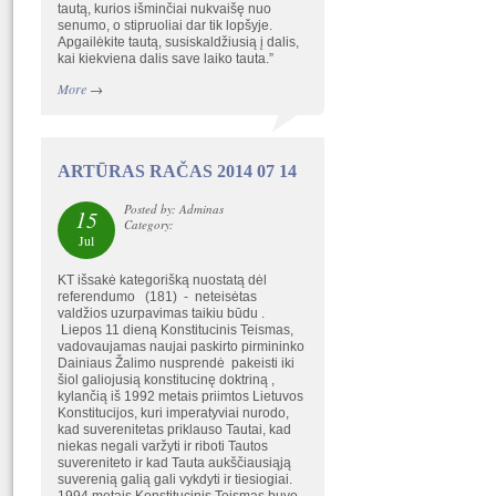
tautą, kurios išminčiai nukvaišę nuo
senumo, o stipruoliai dar tik lopšyje.
Apgailėkite tautą, susiskaldžiusią į dalis,
kai kiekviena dalis save laiko tauta.”
More
→
ARTŪRAS RAČAS 2014 07 14
Posted by: Adminas
15
Category:
Jul
KT išsakė kategorišką nuostatą dėl
referendumo (181) - neteisėtas
valdžios uzurpavimas taikiu būdu .
Liepos 11 dieną Konstitucinis Teismas,
vadovaujamas naujai paskirto pirmininko
Dainiaus Žalimo nusprendė pakeisti iki
šiol galiojusią konstitucinę doktriną ,
kylančią iš 1992 metais priimtos Lietuvos
Konstitucijos, kuri imperatyviai nurodo,
kad suverenitetas priklauso Tautai, kad
niekas negali varžyti ir riboti Tautos
suvereniteto ir kad Tauta aukščiausiąją
suverenią galią gali vykdyti ir tiesiogiai.