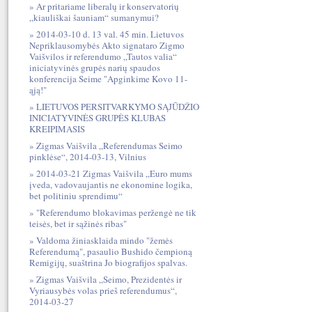
Ar pritariame liberalų ir konservatorių
„kiauliškai šauniam“ sumanymui?
2014-03-10 d. 13 val. 45 min. Lietuvos
Nepriklausomybės Akto signataro Zigmo
Vaišvilos ir referendumo „Tautos valia“
iniciatyvinės grupės narių spaudos
konferencija Seime "Apginkime Kovo 11-
ąją!"
LIETUVOS PERSITVARKYMO SĄJŪDŽIO
INICIATYVINĖS GRUPĖS KLUBAS
KREIPIMASIS
Zigmas Vaišvila „Referendumas Seimo
pinklėse“, 2014-03-13, Vilnius
2014-03-21 Zigmas Vaišvila „Euro mums
įveda, vadovaujantis ne ekonomine logika,
bet politiniu sprendimu“
"Referendumo blokavimas peržengė ne tik
teisės, bet ir sąžinės ribas"
Valdoma žiniasklaida mindo "žemės
Referendumą", pasaulio Bushido čempioną
Remigijų, suaštrina Jo biografijos spalvas.
Zigmas Vaišvila „Seimo, Prezidentės ir
Vyriausybės volas prieš referendumus“,
2014-03-27