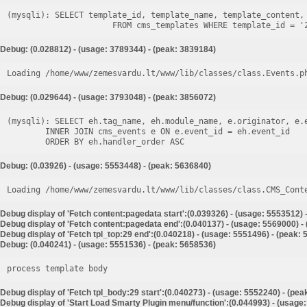
(mysqli): SELECT template_id, template_name, template_content, 
Debug: (0.028812) - (usage: 3789344) - (peak: 3839184)
Loading /home/www/zemesvardu.lt/www/lib/classes/class.Events.p
Debug: (0.029644) - (usage: 3793048) - (peak: 3856072)
(mysqli): SELECT eh.tag_name, eh.module_name, e.originator, e.e
        INNER JOIN cms_events e ON e.event_id = eh.event_id

Debug: (0.03926) - (usage: 5553448) - (peak: 5636840)
Loading /home/www/zemesvardu.lt/www/lib/classes/class.CMS_Cont
Debug display of 'Fetch content:pagedata start':(0.039326) - (usage: 5553512) 
Debug display of 'Fetch content:pagedata end':(0.040137) - (usage: 5569000) -
Debug display of 'Fetch tpl_top:29 end':(0.040218) - (usage: 5551496) - (peak:
Debug: (0.040241) - (usage: 5551536) - (peak: 5658536)
process template body
Debug display of 'Fetch tpl_body:29 start':(0.040273) - (usage: 5552240) - (pe
Debug display of 'Start Load Smarty Plugin menu/function':(0.044993) - (usage