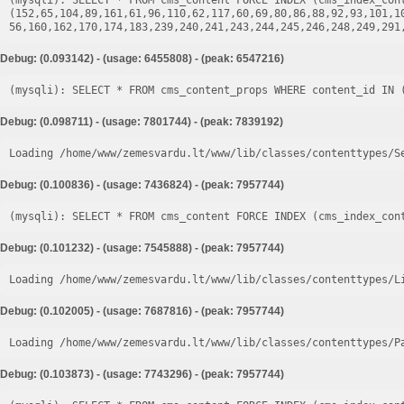
(mysqli): SELECT * FROM cms_content FORCE INDEX (cms_index_cont
(152,65,104,89,161,61,96,110,62,117,60,69,80,86,88,92,93,101,1
Debug: (0.093142) - (usage: 6455808) - (peak: 6547216)
Debug: (0.098711) - (usage: 7801744) - (peak: 7839192)
Loading /home/www/zemesvardu.lt/www/lib/classes/contenttypes/S
Debug: (0.100836) - (usage: 7436824) - (peak: 7957744)
Debug: (0.101232) - (usage: 7545888) - (peak: 7957744)
Loading /home/www/zemesvardu.lt/www/lib/classes/contenttypes/L
Debug: (0.102005) - (usage: 7687816) - (peak: 7957744)
Loading /home/www/zemesvardu.lt/www/lib/classes/contenttypes/P
Debug: (0.103873) - (usage: 7743296) - (peak: 7957744)