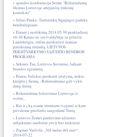
spaudos konferencija Seime "Referendumų
likimas Lietuvoje artėjančių rinkimų
kontekste"
Julius Panka: Tautininkų Sąjujngos padėka
bendražygiams
Einant į susitikimą 2014 05 30 penktadienį
16-30 Kauno m. savivaldybėje su piliečiu
Landsbergiu, siūlau perskaityti žemiau
pateikiamą ištrauką. LIETUVOS
PERSITVARKYMO SĄJŪDŽIO BENDROJI
PROGRAMA
Sėkmės Tau, Lietuvos Suverene, laikant
brandos egzaminą
Pranas Valickas perskaitė įstatymą, reikia
kreiptis į Seimą - Referendumas gali vykti
daug dienų
Referendume balsavimas Lietuvoje ir
svetur...
Kur ir į ką esame stumiami (vejami) ir kam
privalome priešintis saugodami Tautą
Lietuvos Žemės pardavimo užsienio
subjektams sandoriai yra ir bus niekiniai
Zigmas Vaišvila. „Vėl melas dėl euro“,
2014-07-22