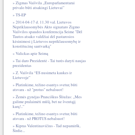
Zigmas Vaišvila „Europarlamentarai
privalo būti atsakingi Lietuvai”
TS-EP
2014-04-17 d. 11.30 val. Lietuvos
Nepriklausomybės Akto signataro Zigmo
Vaišvilos spaudos konferencija Seime "Dėl
Tautos atsako valdžiai dėl pastarosios
kėsinimosi į Lietuvos nepriklausomybę ir
konstitucinę santvarką"
Valickas apie Seimą
Tai daro Prezidentė - Tai turės daryti naujas
prezidentas
Z. Vaišvila “ES nusimeta kaukes ir
Lietuvoje”
Platinkime, težino esantys svetur, būti
atsvara - už "protus" nebalsuot!
Žemės gynėjas Pranciškus Šliužas: „Mes
galime pralaimėti mūšį, bet ne šventąjį
karą!..”
Platinkime, težino esantys svetur, būti
atsvara - už PROTUS nebalsuot!
Kipras Valentinavičius - Tad nepamiršk,
Širdie...