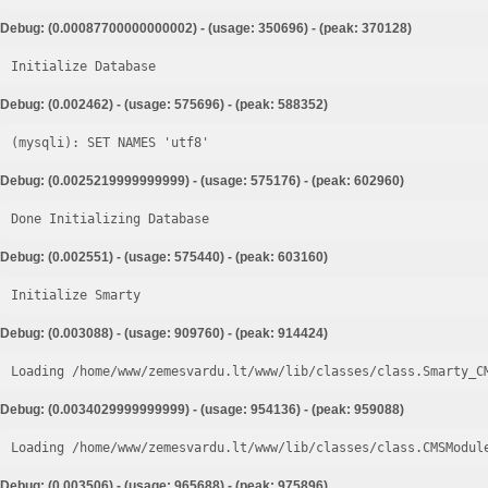
Debug: (0.00087700000000002) - (usage: 350696) - (peak: 370128)
Initialize Database
Debug: (0.002462) - (usage: 575696) - (peak: 588352)
Debug: (0.0025219999999999) - (usage: 575176) - (peak: 602960)
Done Initializing Database
Debug: (0.002551) - (usage: 575440) - (peak: 603160)
Initialize Smarty
Debug: (0.003088) - (usage: 909760) - (peak: 914424)
Loading /home/www/zemesvardu.lt/www/lib/classes/class.Smarty_C
Debug: (0.0034029999999999) - (usage: 954136) - (peak: 959088)
Loading /home/www/zemesvardu.lt/www/lib/classes/class.CMSModul
Debug: (0.003506) - (usage: 965688) - (peak: 975896)