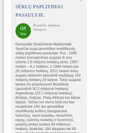
SĖKLŲ PAPLITIMAS
PASAULYJE.
Posted by: Adminas
08
Category:
Mar
Genovaitė Smažinienė-Markūnaitė
Sparčiai auga genetiškai modifikuotų
sėklų paplitimas pasaulyje. Pvz., 1996
metais transgeniniai augalai iš viso
užėmė 2,8 milijono hektarų ploto, 1997
metais – 8,1 hektaro, o 1998 metais jau
28 milijonus hektarų. 2011 metais tokių
augalų sėklomis apsodinti maždaug 160
milijonų hektarų 29 šalyse. Tokie augalai
tampa vis populiaresni Brazilijoje
(apsodinti 30,3 milijonai hektarų),
Argentinoje (23,7 milijonai hektarų),
Kinijoje, Indijoje, Pietų Afrikoje bei kitose
šalyse. Tačiau nei viena šalis kol kas
neaplenkė JAV, kur genetiškai
modifikuotų kultūrų (daugiausiai
kukurūzų, sojos pupelių, medvilnės,
rapsų, cukrinių runkelių ir liucernos)
pasėlių plotas sudaro 69 milijonus
hektarų. Apskritai, JAV daugiau nei 60