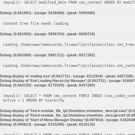
Debug: (0.061891) - (usage: 5838488) - (peak: 5905080)
Content tree file needs loading
Debug: (0.062056) - (usage: 5956704) - (peak: 6000720)
Loading /home/www/zemesvardu.lt/www/lib/classes/class.cms_tree
Debug: (0.062089) - (usage: 5961312) - (peak: 6017392)
Loading /home/www/zemesvardu.lt/www/lib/classes/class.cms_cont
Debug display of 'ending tree':(0.062731) - (usage: 6212944) - (peak: 6457280)
Debug display of 'End Loading Hierarchy Manager':(0.062751) - (usage: 616687
Debug: (0.064159) - (usage: 6175520) - (peak: 6457280)
(mysqli): SELECT * FROM cms_content FORCE INDEX (cms_index_con
Debug display of 'Fetch module_file_tpl:Showtime;showtime_nivo.tpl start':(0.
Debug display of 'Fetch module_file_tpl:Showtime;showtime_nivo.tpl end':(0.08
Debug display of 'Start of Menu Manager Display':(0.087654) - (usage: 6302848
Debug: (0.090623) - (usage: 6333296) - (peak: 6518136)