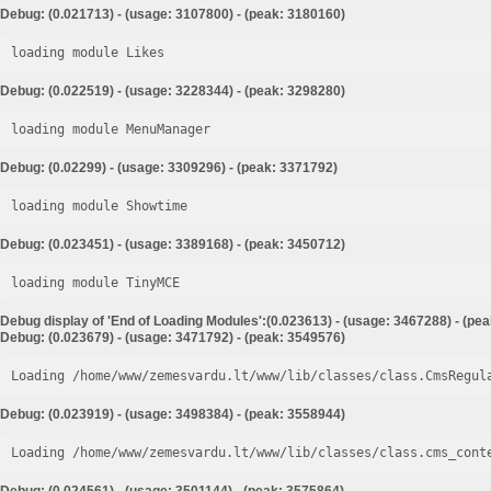
Debug: (0.021713) - (usage: 3107800) - (peak: 3180160)
loading module Likes
Debug: (0.022519) - (usage: 3228344) - (peak: 3298280)
loading module MenuManager
Debug: (0.02299) - (usage: 3309296) - (peak: 3371792)
loading module Showtime
Debug: (0.023451) - (usage: 3389168) - (peak: 3450712)
loading module TinyMCE
Debug display of 'End of Loading Modules':(0.023613) - (usage: 3467288) - (pe
Debug: (0.023679) - (usage: 3471792) - (peak: 3549576)
Loading /home/www/zemesvardu.lt/www/lib/classes/class.CmsRegul
Debug: (0.023919) - (usage: 3498384) - (peak: 3558944)
Loading /home/www/zemesvardu.lt/www/lib/classes/class.cms_cont