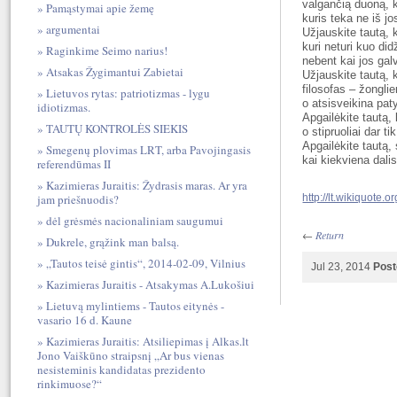
valgančią duoną, k
Pamąstymai apie žemę
kuris teka ne iš j
argumentai
Užjauskite tautą, k
kuri neturi kuo did
Raginkime Seimo narius!
nebent kai jos galv
Atsakas Žygimantui Zabietai
Užjauskite tautą, k
filosofas – žongli
Lietuvos rytas: patriotizmas - lygu
o atsisveikina paty
idiotizmas.
Apgailėkite tautą,
TAUTŲ KONTROLĖS SIEKIS
o stipruoliai dar ti
Apgailėkite tautą, 
Smegenų plovimas LRT, arba Pavojingasis
kai kiekviena dalis
referendūmas II
Kazimieras Juraitis: Žydrasis maras. Ar yra
http://lt.wikiquote
jam priešnuodis?
dėl grėsmės nacionaliniam saugumui
←
Return
Dukrele, grąžink man balsą.
„Tautos teisė gintis“, 2014-02-09, Vilnius
Jul 23, 2014
Post
Kazimieras Juraitis - Atsakymas A.Lukošiui
Lietuvą mylintiems - Tautos eitynės -
vasario 16 d. Kaune
Kazimieras Juraitis: Atsiliepimas į Alkas.lt
Jono Vaiškūno straipsnį „Ar bus vienas
nesisteminis kandidatas prezidento
rinkimuose?“