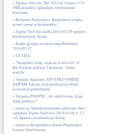
Zigmas Vaišvila: Dėl 2014 m. vasario 17 d.
VRK posėdžio sprendimo referendumo
klausimu.
Rolandas Paulauskas: Kreipimasis į tautą,
ar mes tarnai ar šeimininkai
Zigmo Vaišvilos kalba 2014-02-20 spaudos
konferencijoje Seime.
Žemės gynėjų suvažiavimas Kėdainiai
2014-02-22
UŽ LITĄ
"Nusipirko žemę, išsikasė ir išsivežė" ©.
Kas Estijoje pokštas, Ukrainoje - žiauri
realybė
Antanas Andziulis TĖVYNĖS GYNĖJŲ
SĄJŪDIS Tekstas, kurį perskaičiau Stasio
Lozoraičio paminėjime
Vytautas ŠVANYS: „Ar vaikščiosim „kaip
žemę pardavę“?
Lietuvos Nepriklausomybės atkūrimo Akto
signataro Zigmo Vaišvilos 2014-03-06 d. 13
val. Spaudos konferencija Seime
Lietuvos Respublikos Seimo Pirmininkei
Loretai Graužinienei