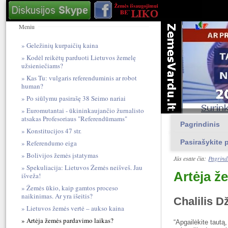
Meniu
Geležinių kurpaičių kaina
Kodėl reikėtų parduoti Lietuvos žemelę
užsieniečiams?
Kas Tu: vulgari​s referendum​inis ar robot
human?
Po siūlymu pasirašę 38 Seimo nariai
Euromutantai - ūkininkaujančio žurnalisto
atsakas Profesoriaus "Referendūmams"
Pagrindinis
Konstitucijos 47 str.
Pasirašykite p
Referendumo eiga
Bolivijos žemės įstatymas
Jūs esate čia:
Pagrind
Spekuliacija: Lietuvos Žemės neišveš. Jau
Artėja ž
išveža!
Žemės ūkio, kaip gamtos proceso
naikinimas. Ar yra išeitis?
Chalilis D
Lietuvos žemės vertė – aukso kaina
Artėja žemės pardavimo laikas?
“Apgailėkite tautą