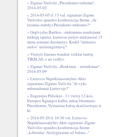
Zigmas Vaišvila „Prezidentės tuštuma“,
2014-05-02
2014-05-05 d. 13 val. signataro Zigmo
Vaišvilos spaudos konferencija Seime „Ar
teismas stabdys Prezidento rinkimus?“
Grąžvydas Bartkus - rinkimams naudojami
rinkėjų sąrašai, kuriuose įrašyti mažiausiai 15
metų senumo duomenys. Kodėl "mirusios
sielos" neišsiregistravę?
Vienyti žmones bendrai veiklai turėtų
TIKSLAS, o ne vedlys.
Zigmas Vaišvila. „Rinkimai – nerinkimai“,
2014-05-09
Lietuvos Nepriklausomybės Akto
signataras Zigmas Vaišvila "Ar vyks
referendumai Lietuvoje?"
Eugenijus Paliokas - 11 vietoj 12-kos,
Europos Sąjungos kalba, mūsų būsimasis
Prezidentas, Vyriausias balsų skaičiuotojas ir
kt.
2014-05-20 d. 10.30 val. Lietuvos
Nepriklausomybės Akto signataro Zigmo
Vaišvilos spaudos konferencija Seime
„Liberalai: Atsilyginsime už balsus...“