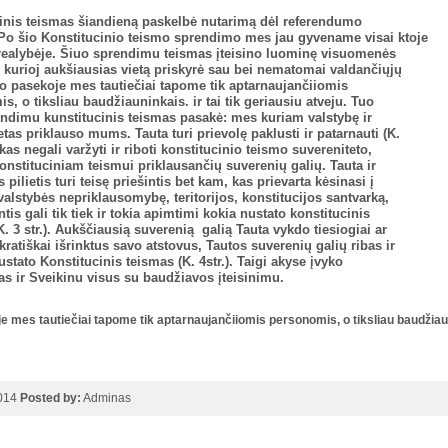
inis teismas šiandieną paskelbė nutarimą dėl referendumo
Po šio Konstitucinio teismo sprendimo mes jau gyvename visai ktoje
 realybėje. Šiuo sprendimu teismas įteisino luominę visuomenės
 kurioj aukšiausias vietą priskyrė sau bei nematomai valdančiųjų
uo pasekoje mes tautiečiai tapome tik aptarnaujančiiomis
s, o tiksliau baudžiauninkais. ir tai tik geriausiu atveju. Tuo
ndimu kunstitucinis teismas pasakė: mes kuriam valstybę ir
etas priklauso mums. Tauta turi prievolę paklusti ir patarnauti (K.
ekas negali varžyti ir riboti konstitucinio teismo suvereniteto,
konstituciniam teismui priklausančių suverenių galių. Tauta ir
 pilietis turi teisę priešintis bet kam, kas prievarta kėsinasi į
valstybės nepriklausomybę, teritorijos, konstitucijos santvarką,
ntis gali tik tiek ir tokia apimtimi kokia nustato konstitucinis
K. 3 str.). Aukščiausią suverenią galią Tauta vykdo tiesiogiai ar
ratiškai išrinktus savo atstovus, Tautos suverenių galių ribas ir
ustato Konstitucinis teismas (K. 4str.). Taigi akyse įvyko
s ir Sveikinu visus su baudžiavos įteisinimu.
e mes tautiečiai tapome tik aptarnaujančiiomis
personomis, o tiksliau baudžiau
2014
Posted by:
Adminas