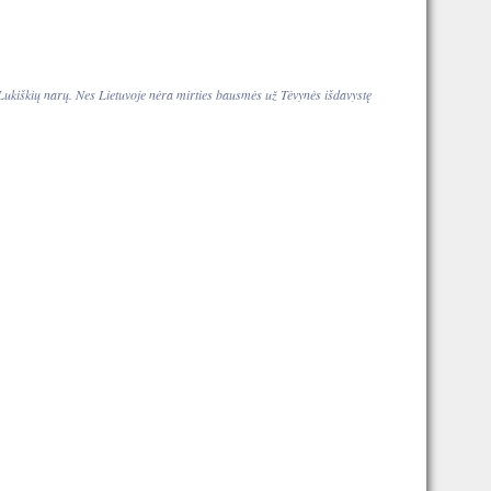
 Lukiškių narų. Nes Lietuvoje nėra mirties bausmės už Tėvynės išdavystę