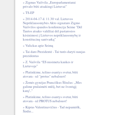
Zigmas Vaišvila „Europarlamentarai
privalo būti atsakingi Lietuvai”
TS-EP
2014-04-17 d. 11.30 val. Lietuvos
Nepriklausomybės Akto signataro Zigmo
Vaišvilos spaudos konferencija Seime "Dėl
Tautos atsako valdžiai dėl pastarosios
kėsinimosi į Lietuvos nepriklausomybę ir
konstitucinę santvarką"
Valickas apie Seimą
Tai daro Prezidentė - Tai turės daryti naujas
prezidentas
Z. Vaišvila “ES nusimeta kaukes ir
Lietuvoje”
Platinkime, težino esantys svetur, būti
atsvara - už "protus" nebalsuot!
Žemės gynėjas Pranciškus Šliužas: „Mes
galime pralaimėti mūšį, bet ne šventąjį
karą!..”
Platinkime, težino esantys svetur, būti
atsvara - už PROTUS nebalsuot!
Kipras Valentinavičius - Tad nepamiršk,
Širdie...