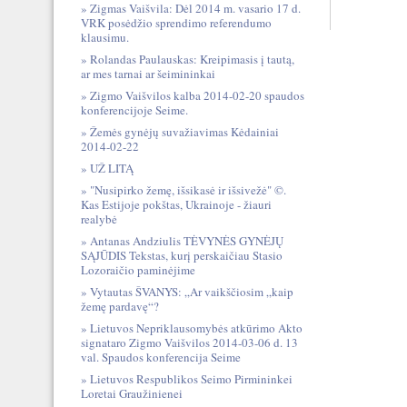
Zigmas Vaišvila: Dėl 2014 m. vasario 17 d.
VRK posėdžio sprendimo referendumo
klausimu.
Rolandas Paulauskas: Kreipimasis į tautą,
ar mes tarnai ar šeimininkai
Zigmo Vaišvilos kalba 2014-02-20 spaudos
konferencijoje Seime.
Žemės gynėjų suvažiavimas Kėdainiai
2014-02-22
UŽ LITĄ
"Nusipirko žemę, išsikasė ir išsivežė" ©.
Kas Estijoje pokštas, Ukrainoje - žiauri
realybė
Antanas Andziulis TĖVYNĖS GYNĖJŲ
SĄJŪDIS Tekstas, kurį perskaičiau Stasio
Lozoraičio paminėjime
Vytautas ŠVANYS: „Ar vaikščiosim „kaip
žemę pardavę“?
Lietuvos Nepriklausomybės atkūrimo Akto
signataro Zigmo Vaišvilos 2014-03-06 d. 13
val. Spaudos konferencija Seime
Lietuvos Respublikos Seimo Pirmininkei
Loretai Graužinienei