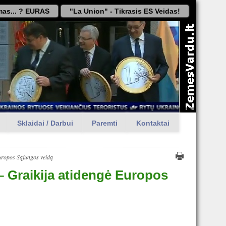
as... ? EURAS
"La Union" - Tikrasis ES Veidas!
Sklaidai / Darbui
Paremti
Kontaktai
Europos Sąjungos veidą
– Graikija atidengė Europos