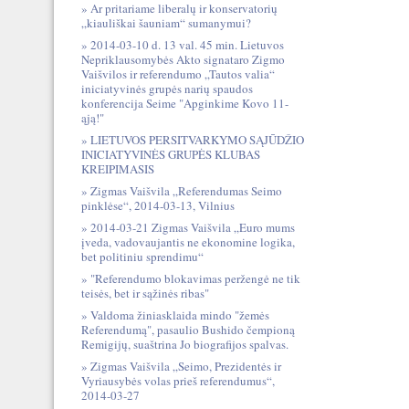
Ar pritariame liberalų ir konservatorių
„kiauliškai šauniam“ sumanymui?
2014-03-10 d. 13 val. 45 min. Lietuvos
Nepriklausomybės Akto signataro Zigmo
Vaišvilos ir referendumo „Tautos valia“
iniciatyvinės grupės narių spaudos
konferencija Seime "Apginkime Kovo 11-
ąją!"
LIETUVOS PERSITVARKYMO SĄJŪDŽIO
INICIATYVINĖS GRUPĖS KLUBAS
KREIPIMASIS
Zigmas Vaišvila „Referendumas Seimo
pinklėse“, 2014-03-13, Vilnius
2014-03-21 Zigmas Vaišvila „Euro mums
įveda, vadovaujantis ne ekonomine logika,
bet politiniu sprendimu“
"Referendumo blokavimas peržengė ne tik
teisės, bet ir sąžinės ribas"
Valdoma žiniasklaida mindo "žemės
Referendumą", pasaulio Bushido čempioną
Remigijų, suaštrina Jo biografijos spalvas.
Zigmas Vaišvila „Seimo, Prezidentės ir
Vyriausybės volas prieš referendumus“,
2014-03-27