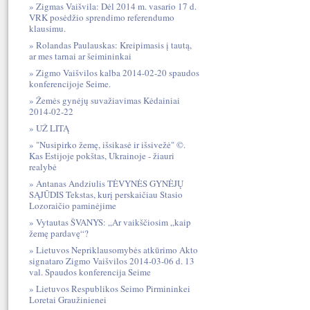
Zigmas Vaišvila: Dėl 2014 m. vasario 17 d.
VRK posėdžio sprendimo referendumo
klausimu.
Rolandas Paulauskas: Kreipimasis į tautą,
ar mes tarnai ar šeimininkai
Zigmo Vaišvilos kalba 2014-02-20 spaudos
konferencijoje Seime.
Žemės gynėjų suvažiavimas Kėdainiai
2014-02-22
UŽ LITĄ
"Nusipirko žemę, išsikasė ir išsivežė" ©.
Kas Estijoje pokštas, Ukrainoje - žiauri
realybė
Antanas Andziulis TĖVYNĖS GYNĖJŲ
SĄJŪDIS Tekstas, kurį perskaičiau Stasio
Lozoraičio paminėjime
Vytautas ŠVANYS: „Ar vaikščiosim „kaip
žemę pardavę“?
Lietuvos Nepriklausomybės atkūrimo Akto
signataro Zigmo Vaišvilos 2014-03-06 d. 13
val. Spaudos konferencija Seime
Lietuvos Respublikos Seimo Pirmininkei
Loretai Graužinienei