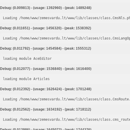
Debug: (0.009813) - (usage: 1392960) - (peak: 1489248)
Loading /home/www/zemesvardu.lt/www/lib/classes/class.CmsNls.p
Debug: (0.011651) - (usage: 1456320) - (peak: 1538392)
Loading /home/www/zemesvardu.lt/www/lib/classes/class.CmsLangO
Debug: (0.011792) - (usage: 1454584) - (peak: 1555312)
loading module AceEditor
Debug: (0.012077) - (usage: 1536840) - (peak: 1616400)
loading module Articles
Debug: (0.012392) - (usage: 1626424) - (peak: 1701248)
Loading /home/www/zemesvardu.lt/www/lib/classes/class.CmsRoute
Debug: (0.012562) - (usage: 1634192) - (peak: 1718112)
Loading /home/www/zemesvardu.lt/www/lib/classes/class.cms_rout
Debug: (0.012986) - (usage: 1645072) - (peak: 1744376)