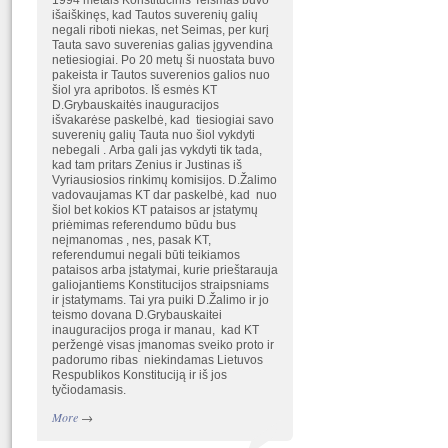
1994 metais Konstitucinis Teismas buvo
išaiškinęs, kad Tautos suverenių galių
negali riboti niekas, net Seimas, per kurį
Tauta savo suverenias galias įgyvendina
netiesiogiai. Po 20 metų ši nuostata buvo
pakeista ir Tautos suverenios galios nuo
šiol yra apribotos. Iš esmės KT
D.Grybauskaitės inauguracijos
išvakarėse paskelbė, kad tiesiogiai savo
suverenių galių Tauta nuo šiol vykdyti
nebegali . Arba gali jas vykdyti tik tada,
kad tam pritars Zenius ir Justinas iš
Vyriausiosios rinkimų komisijos. D.Žalimo
vadovaujamas KT dar paskelbė, kad nuo
šiol bet kokios KT pataisos ar įstatymų
priėmimas referendumo būdu bus
neįmanomas , nes, pasak KT,
referendumui negali būti teikiamos
pataisos arba įstatymai, kurie prieštarauja
galiojantiems Konstitucijos straipsniams
ir įstatymams. Tai yra puiki D.Žalimo ir jo
teismo dovana D.Grybauskaitei
inauguracijos proga ir manau, kad KT
peržengė visas įmanomas sveiko proto ir
padorumo ribas niekindamas Lietuvos
Respublikos Konstituciją ir iš jos
tyčiodamasis.
More
→