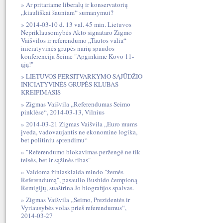
Ar pritariame liberalų ir konservatorių
„kiauliškai šauniam“ sumanymui?
2014-03-10 d. 13 val. 45 min. Lietuvos
Nepriklausomybės Akto signataro Zigmo
Vaišvilos ir referendumo „Tautos valia“
iniciatyvinės grupės narių spaudos
konferencija Seime "Apginkime Kovo 11-
ąją!"
LIETUVOS PERSITVARKYMO SĄJŪDŽIO
INICIATYVINĖS GRUPĖS KLUBAS
KREIPIMASIS
Zigmas Vaišvila „Referendumas Seimo
pinklėse“, 2014-03-13, Vilnius
2014-03-21 Zigmas Vaišvila „Euro mums
įveda, vadovaujantis ne ekonomine logika,
bet politiniu sprendimu“
"Referendumo blokavimas peržengė ne tik
teisės, bet ir sąžinės ribas"
Valdoma žiniasklaida mindo "žemės
Referendumą", pasaulio Bushido čempioną
Remigijų, suaštrina Jo biografijos spalvas.
Zigmas Vaišvila „Seimo, Prezidentės ir
Vyriausybės volas prieš referendumus“,
2014-03-27