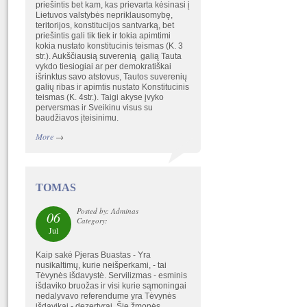
priešintis bet kam, kas prievarta kėsinasi į
Lietuvos valstybės nepriklausomybę,
teritorijos, konstitucijos santvarką, bet
priešintis gali tik tiek ir tokia apimtimi
kokia nustato konstitucinis teismas (K. 3
str.). Aukščiausią suverenią galią Tauta
vykdo tiesiogiai ar per demokratiškai
išrinktus savo atstovus, Tautos suverenių
galių ribas ir apimtis nustato Konstitucinis
teismas (K. 4str.). Taigi akyse įvyko
perversmas ir Sveikinu visus su
baudžiavos įteisinimu.
More
→
TOMAS
Posted by: Adminas
06
Category:
Jul
Kaip sakė Pjeras Buastas - Yra
nusikaltimų, kurie neišperkami, - tai
Tėvynės išdavystė. Servilizmas - esminis
išdaviko bruožas ir visi kurie sąmoningai
nedalyvavo referendume yra Tėvynės
išdavikai - dezertyrai. Šie žmonės,