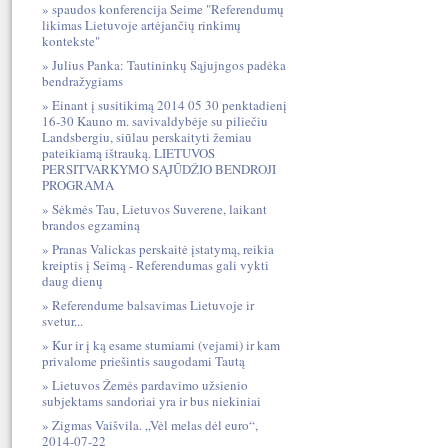
spaudos konferencija Seime "Referendumų
likimas Lietuvoje artėjančių rinkimų
kontekste"
Julius Panka: Tautininkų Sąjujngos padėka
bendražygiams
Einant į susitikimą 2014 05 30 penktadienį
16-30 Kauno m. savivaldybėje su piliečiu
Landsbergiu, siūlau perskaityti žemiau
pateikiamą ištrauką. LIETUVOS
PERSITVARKYMO SĄJŪDŽIO BENDROJI
PROGRAMA
Sėkmės Tau, Lietuvos Suverene, laikant
brandos egzaminą
Pranas Valickas perskaitė įstatymą, reikia
kreiptis į Seimą - Referendumas gali vykti
daug dienų
Referendume balsavimas Lietuvoje ir
svetur...
Kur ir į ką esame stumiami (vejami) ir kam
privalome priešintis saugodami Tautą
Lietuvos Žemės pardavimo užsienio
subjektams sandoriai yra ir bus niekiniai
Zigmas Vaišvila. „Vėl melas dėl euro“,
2014-07-22