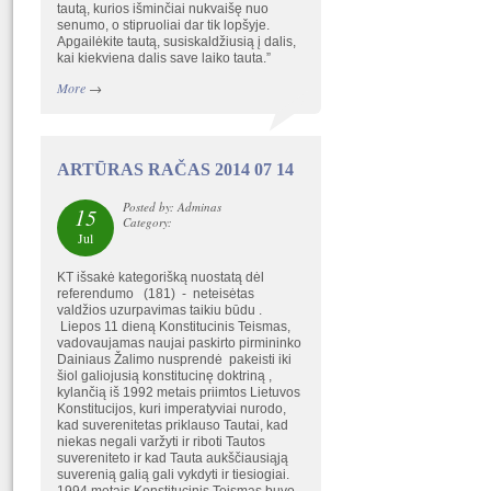
tautą, kurios išminčiai nukvaišę nuo
senumo, o stipruoliai dar tik lopšyje.
Apgailėkite tautą, susiskaldžiusią į dalis,
kai kiekviena dalis save laiko tauta.”
More
→
ARTŪRAS RAČAS 2014 07 14
Posted by: Adminas
15
Category:
Jul
KT išsakė kategorišką nuostatą dėl
referendumo (181) - neteisėtas
valdžios uzurpavimas taikiu būdu .
Liepos 11 dieną Konstitucinis Teismas,
vadovaujamas naujai paskirto pirmininko
Dainiaus Žalimo nusprendė pakeisti iki
šiol galiojusią konstitucinę doktriną ,
kylančią iš 1992 metais priimtos Lietuvos
Konstitucijos, kuri imperatyviai nurodo,
kad suverenitetas priklauso Tautai, kad
niekas negali varžyti ir riboti Tautos
suvereniteto ir kad Tauta aukščiausiąją
suverenią galią gali vykdyti ir tiesiogiai.