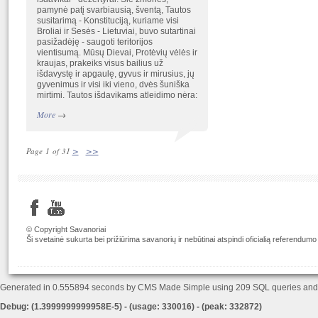
pamynė patį svarbiausią, šventą, Tautos
susitarimą - Konstituciją, kuriame visi
Broliai ir Sesės - Lietuviai, buvo sutartinai
pasižadėję - saugoti teritorijos
vientisumą. Mūsų Dievai, Protėvių vėlės ir
kraujas, prakeiks visus bailius už
išdavystę ir apgaulę, gyvus ir mirusius, jų
gyvenimus ir visi iki vieno, dvės šuniška
mirtimi. Tautos išdavikams atleidimo nėra:
More
→
>
>>
Page 1 of 31
© Copyright Savanoriai
Ši svetainė sukurta bei prižiūrima savanorių ir nebūtinai atspindi oficialią referendumo
Generated in 0.555894 seconds by CMS Made Simple using 209 SQL queries an
Debug: (1.3999999999958E-5) - (usage: 330016) - (peak: 332872)