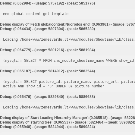
Debug: (0.062984) - (usage: 5757192) - (peak: 5851776)
end global_content_get_template
Debug display of 'Fetch globalcontent:Nuorodos end':(0.063961) - (usage: 5767
Debug: (0.064434) - (usage: 5807304) - (peak: 5865280)
Loading /home/www/zemesvardu.lt/www/modules/Showtime/lib/class
Debug: (0.064779) - (usage: 5801216) - (peak: 5881984)
Debug: (0.065187) - (usage: 5814912) - (peak: 5882544)
(mysqli): SELECT picture_id, picture_name, picture_url, pictur
Debug: (0.065476) - (usage: 5829840) - (peak: 5886688)
Loading /home/www/zemesvardu.lt/www/modules/Showtime/lib/class
Debug display of 'Start Loading Hierarchy Manager':(0.065518) - (usage: 58228
Debug display of 'starting tree':(0.065537) - (usage: 5823464) - (peak: 5890824
Debug: (0.065948) - (usage: 5824944) - (peak: 5890824)