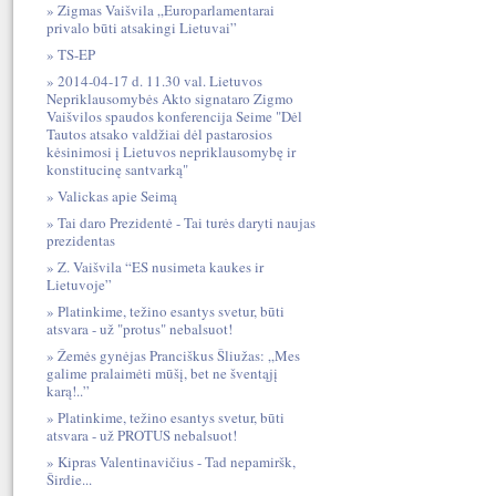
Zigmas Vaišvila „Europarlamentarai
privalo būti atsakingi Lietuvai”
TS-EP
2014-04-17 d. 11.30 val. Lietuvos
Nepriklausomybės Akto signataro Zigmo
Vaišvilos spaudos konferencija Seime "Dėl
Tautos atsako valdžiai dėl pastarosios
kėsinimosi į Lietuvos nepriklausomybę ir
konstitucinę santvarką"
Valickas apie Seimą
Tai daro Prezidentė - Tai turės daryti naujas
prezidentas
Z. Vaišvila “ES nusimeta kaukes ir
Lietuvoje”
Platinkime, težino esantys svetur, būti
atsvara - už "protus" nebalsuot!
Žemės gynėjas Pranciškus Šliužas: „Mes
galime pralaimėti mūšį, bet ne šventąjį
karą!..”
Platinkime, težino esantys svetur, būti
atsvara - už PROTUS nebalsuot!
Kipras Valentinavičius - Tad nepamiršk,
Širdie...