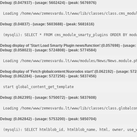
Debug: (0.047937) - (usage: 5602424) - (peak: 5676976)
Loading /home/www/zemesvardu.lt/www/lib/classes/class.cms_modu
Debug: (0.04837) - (usage: 5603688) - (peak: 5681616)
Debug display of 'Start Load Smarty Plugin news/function':(0.057698) - (usage:
Debug: (0.058023) - (usage: 5724808) - (peak: 5774584)
Loading /home/www/zemesvardu.lt/www/modules/News/News.module.p
Debug display of 'Fetch globalcontent:Nuorodos start':(0.062192) - (usage: 57
Debug: (0.062284) - (usage: 5727256) - (peak: 5837456)
start global_content_get_template
Debug: (0.062395) - (usage: 5750072) - (peak: 5837608)
Loading /home/www/zemesvardu.lt/www/lib/classes/class.globalco
Debug: (0.062842) - (usage: 5753200) - (peak: 5850704)