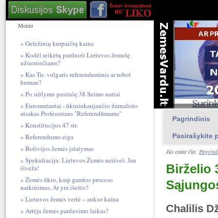
Meniu
Geležinių kurpaičių kaina
Kodėl reikėtų parduoti Lietuvos žemelę
užsieniečiams?
Kas Tu: vulgari​s referendum​inis ar robot
human?
Po siūlymu pasirašę 38 Seimo nariai
Euromutantai - ūkininkaujančio žurnalisto
atsakas Profesoriaus "Referendūmams"
Pagrindinis
Konstitucijos 47 str.
Pasirašykite p
Referendumo eiga
Bolivijos žemės įstatymas
Jūs esate čia:
Pagrind
Spekuliacija: Lietuvos Žemės neišveš. Jau
Birželio
išveža!
Žemės ūkio, kaip gamtos proceso
Sąjungo
naikinimas. Ar yra išeitis?
Lietuvos žemės vertė – aukso kaina
Chalilis D
Artėja žemės pardavimo laikas?