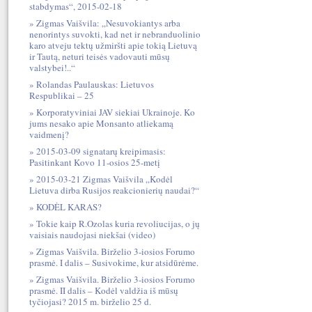
stabdymas“, 2015-02-18
Zigmas Vaišvila: „Nesuvokiantys arba
nenorintys suvokti, kad net ir nebranduolinio
karo atveju tektų užmiršti apie tokią Lietuvą
ir Tautą, neturi teisės vadovauti mūsų
valstybei!..“
Rolandas Paulauskas: Lietuvos
Respublikai – 25
Korporatyviniai JAV siekiai Ukrainoje. Ko
jums nesako apie Monsanto atliekamą
vaidmenį?
2015-03-09 signatarų kreipimasis:
Pasitinkant Kovo 11-osios 25-metį
2015-03-21 Zigmas Vaišvila „Kodėl
Lietuva dirba Rusijos reakcionierių naudai?“
KODĖL KARAS?
Tokie kaip R.Ozolas kuria revoliucijas, o jų
vaisiais naudojasi niekšai (video)
Zigmas Vaišvila. Birželio 3-iosios Forumo
prasmė. I dalis – Susivokime, kur atsidūrėme.
Zigmas Vaišvila. Birželio 3-iosios Forumo
prasmė. II dalis – Kodėl valdžia iš mūsų
tyčiojasi? 2015 m. birželio 25 d.