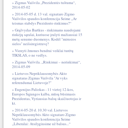
Zigmas Vaišvila „Prezidentės tuštuma“,
2014-05-02
2014-05-05 d. 13 val. signataro Zigmo
Vaišvilos spaudos konferencija Seime „Ar
teismas stabdys Prezidento rinkimus?“
Grąžvydas Bartkus - rinkimams naudojami
rinkėjų sąrašai, kuriuose įrašyti mažiausiai 15
metų senumo duomenys. Kodėl "mirusios
sielos" neišsiregistravę?
Vienyti žmones bendrai veiklai turėtų
TIKSLAS, o ne vedlys.
Zigmas Vaišvila. „Rinkimai – nerinkimai“,
2014-05-09
Lietuvos Nepriklausomybės Akto
signataras Zigmas Vaišvila "Ar vyks
referendumai Lietuvoje?"
Eugenijus Paliokas - 11 vietoj 12-kos,
Europos Sąjungos kalba, mūsų būsimasis
Prezidentas, Vyriausias balsų skaičiuotojas ir
kt.
2014-05-20 d. 10.30 val. Lietuvos
Nepriklausomybės Akto signataro Zigmo
Vaišvilos spaudos konferencija Seime
„Liberalai: Atsilyginsime už balsus...“