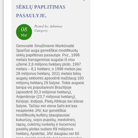
SĖKLŲ PAPLITIMAS
PASAULYJE.
Posted by: Adminas
08
Category:
Mar
Genovaitė Smažinienė-Markūnaitė
Sparčiai auga genetiškai modifikuotų
sėklų paplitimas pasaulyje. Pvz., 1996
metais transgeniniai augalai iš viso
užėmė 2,8 milijono hektarų ploto, 1997
metais – 8,1 hektaro, o 1998 metais jau
28 milijonus hektarų. 2011 metais tokių
augalų sėklomis apsodinti maždaug 160
milijonų hektarų 29 šalyse. Tokie augalai
tampa vis populiaresni Brazilijoje
(apsodinti 30,3 milijonai hektarų),
Argentinoje (23,7 milijonai hektarų),
Kinijoje, Indijoje, Pietų Afrikoje bei kitose
šalyse. Tačiau nei viena šalis kol kas
neaplenkė JAV, kur genetiškai
modifikuotų kultūrų (daugiausiai
kukurūzų, sojos pupelių, medvilnės,
rapsų, cukrinių runkelių ir liucernos)
pasėlių plotas sudaro 69 milijonus
hektarų. Apskritai, JAV daugiau nei 60