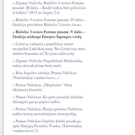
Zigmas Vaišvila. Birželio 3-iosios Forumo
prasmė. III dalis – Kodėl reikia būti piliečiais
ir telktis? 2015 m. liepos 2 d.
Birželio 3-iosios Forumo prasmė. IV dalis –
Graikija patvirtino Birželio 3-iosios tiesas
Birželio 3-iosios Forumo prasmė. V dalis –
Graikija atidengė Europos Sąjungos veidą
Lietuvą valdantys populistai seniai
nusipelnė Lukiškių narų. Nes Lietuvoje nėra
mirties bausmės už Tėvynės išdavystę
Zigmas Vaišvila. Pagerbdami Medininkų
aukas atsisakykime bent melo
Kita Jogailos istorija. Pranas Valickas
(Tautininkai vardan tiesos...)
Pranas Valickas. „Originalas“ tikrų
tikriausia klastotė
Pranas Valickas. Ko gero pasaulis nelabai
džiaugsis gavęs pigios naftos.
Pranas Valickas. Rusija griauna Volstryto
naftos kainų nustatinėjimo monopoliją
Pranas Valickas Gaublio klube pasakoja
apie Naująją Pasaulio Tvarką. (Tautininkai
vardan tiesos 2)