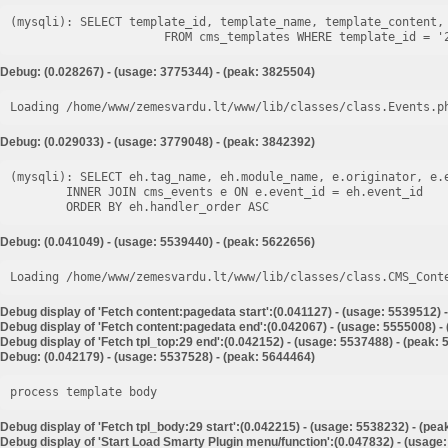
(mysqli): SELECT template_id, template_name, template_content, 
Debug: (0.028267) - (usage: 3775344) - (peak: 3825504)
Loading /home/www/zemesvardu.lt/www/lib/classes/class.Events.p
Debug: (0.029033) - (usage: 3779048) - (peak: 3842392)
(mysqli): SELECT eh.tag_name, eh.module_name, e.originator, e.e
        INNER JOIN cms_events e ON e.event_id = eh.event_id

Debug: (0.041049) - (usage: 5539440) - (peak: 5622656)
Loading /home/www/zemesvardu.lt/www/lib/classes/class.CMS_Cont
Debug display of 'Fetch content:pagedata start':(0.041127) - (usage: 5539512) 
Debug display of 'Fetch content:pagedata end':(0.042067) - (usage: 5555008) -
Debug display of 'Fetch tpl_top:29 end':(0.042152) - (usage: 5537488) - (peak:
Debug: (0.042179) - (usage: 5537528) - (peak: 5644464)
process template body
Debug display of 'Fetch tpl_body:29 start':(0.042215) - (usage: 5538232) - (pe
Debug display of 'Start Load Smarty Plugin menu/function':(0.047832) - (usage