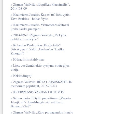
Zigmas Vaišvila. „Logiškas klausimėlis“,
2014-08-09
Kazimieras Juraitis. Kas esi tu? lietuvytis.
Tavo ženklas – baltas Vytis
Kazimieras Juraitis. Visuomenės atstovai
įteikė laišką premjerui.
2014-09-23 Zigmas Vaišvila „Prekyba
politika ir valstybe“
Rolandas Paulauskas. Kas ta šalis?
(Atsakymas į Valdo Anelausko “Laišką
Žmogui“)
Hidraulinis skaldymas
Lietuvos žemės ūkio vystymo strategijos
vizija
Neklaidingoji
Zigmas Vaišvila. RŪTA GAJAUSKAITĖ. In
memoriam papildant, 2015-02-03
KREIPIMASIS VARDAN LIETUVOS!
Seimo nario P. Gylio pranešimas: „Vasario
16-oji: ar V. Landsbergis vėl vaidins J.
Basanavičių?“
Zigmas Vaišvila „Karo propagandos ir melo