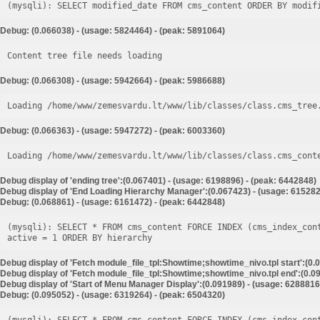
Debug: (0.066038) - (usage: 5824464) - (peak: 5891064)
Content tree file needs loading
Debug: (0.066308) - (usage: 5942664) - (peak: 5986688)
Loading /home/www/zemesvardu.lt/www/lib/classes/class.cms_tree
Debug: (0.066363) - (usage: 5947272) - (peak: 6003360)
Loading /home/www/zemesvardu.lt/www/lib/classes/class.cms_cont
Debug display of 'ending tree':(0.067401) - (usage: 6198896) - (peak: 6442848)
Debug display of 'End Loading Hierarchy Manager':(0.067423) - (usage: 615282
Debug: (0.068861) - (usage: 6161472) - (peak: 6442848)
(mysqli): SELECT * FROM cms_content FORCE INDEX (cms_index_con
Debug display of 'Fetch module_file_tpl:Showtime;showtime_nivo.tpl start':(0.
Debug display of 'Fetch module_file_tpl:Showtime;showtime_nivo.tpl end':(0.09
Debug display of 'Start of Menu Manager Display':(0.091989) - (usage: 6288816
Debug: (0.095052) - (usage: 6319264) - (peak: 6504320)