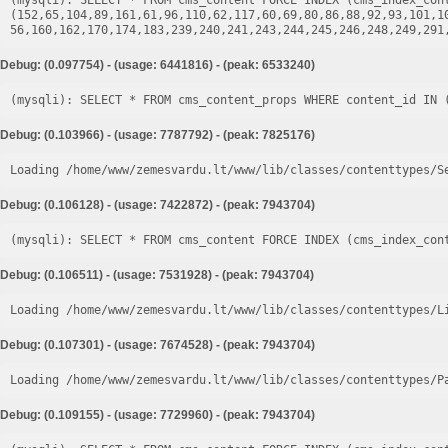
(mysqli): SELECT * FROM cms_content FORCE INDEX (cms_index_cont
(152,65,104,89,161,61,96,110,62,117,60,69,80,86,88,92,93,101,1
Debug: (0.097754) - (usage: 6441816) - (peak: 6533240)
Debug: (0.103966) - (usage: 7787792) - (peak: 7825176)
Loading /home/www/zemesvardu.lt/www/lib/classes/contenttypes/S
Debug: (0.106128) - (usage: 7422872) - (peak: 7943704)
Debug: (0.106511) - (usage: 7531928) - (peak: 7943704)
Loading /home/www/zemesvardu.lt/www/lib/classes/contenttypes/L
Debug: (0.107301) - (usage: 7674528) - (peak: 7943704)
Loading /home/www/zemesvardu.lt/www/lib/classes/contenttypes/P
Debug: (0.109155) - (usage: 7729960) - (peak: 7943704)