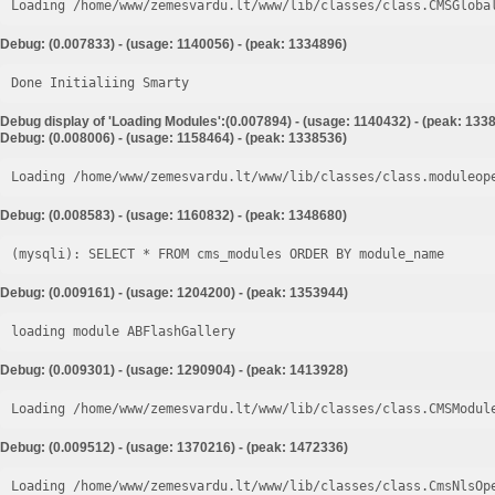
Loading /home/www/zemesvardu.lt/www/lib/classes/class.CMSGloba
Debug: (0.007833) - (usage: 1140056) - (peak: 1334896)
Done Initialiing Smarty
Debug display of 'Loading Modules':(0.007894) - (usage: 1140432) - (peak: 133
Debug: (0.008006) - (usage: 1158464) - (peak: 1338536)
Loading /home/www/zemesvardu.lt/www/lib/classes/class.moduleop
Debug: (0.008583) - (usage: 1160832) - (peak: 1348680)
Debug: (0.009161) - (usage: 1204200) - (peak: 1353944)
loading module ABFlashGallery
Debug: (0.009301) - (usage: 1290904) - (peak: 1413928)
Loading /home/www/zemesvardu.lt/www/lib/classes/class.CMSModul
Debug: (0.009512) - (usage: 1370216) - (peak: 1472336)
Loading /home/www/zemesvardu.lt/www/lib/classes/class.CmsNlsOp