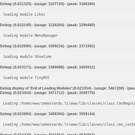
Debug: (0.021325) - (usage: 3107720) - (peak: 3180360)
loading module Likes
Debug: (0.022149) - (usage: 3228264) - (peak: 3298480)
loading module MenuManager
Debug: (0.022696) - (usage: 3309216) - (peak: 3371992)
loading module Showtime
Debug: (0.023171) - (usage: 3389088) - (peak: 3450912)
loading module TinyMCE
Debug display of 'End of Loading Modules':(0.023354) - (usage: 3467208) - (pe
Debug: (0.023416) - (usage: 3471712) - (peak: 3549776)
Loading /home/www/zemesvardu.lt/www/lib/classes/class.CmsRegul
Debug: (0.023694) - (usage: 3498304) - (peak: 3559144)
Loading /home/www/zemesvardu.lt/www/lib/classes/class.cms_cont