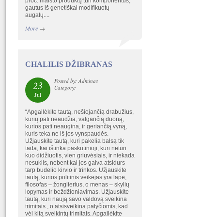
proc. maisto produktų turi komponentus,
gautus iš genetiškai modifikuotų
augalų....
More
→
CHALILIS DŽIBRANAS
Posted by: Adminas
23
Category:
Jul
“Apgailėkite tautą, nešiojančią drabužius,
kurių pati neaudžia, valgančią duoną,
kurios pati neaugina, ir geriančią vyną,
kuris teka ne iš jos vynspaudės.
Užjauskite tautą, kuri pakelia balsą tik
tada, kai ištinka paskutinioji, kuri neturi
kuo didžiuotis, vien griuvėsiais, ir niekada
nesukils, nebent kai jos galva atsidurs
tarp budelio kirvio ir trinkos. Užjauskite
tautą, kurios politinis veikėjas yra lapė,
filosofas – žonglierius, o menas – skylių
lopymas ir beždžioniavimas. Užjauskite
tautą, kuri naują savo valdovą sveikina
trimitais , o atsisveikina patyčiomis, kad
vėl kitą sveikintų trimitais. Apgailėkite