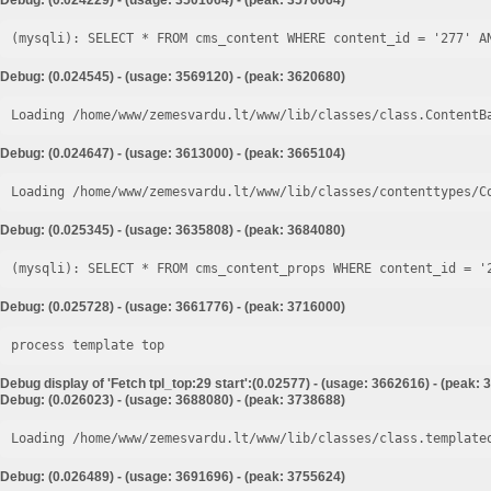
Debug: (0.024229) - (usage: 3501064) - (peak: 3576064)
Debug: (0.024545) - (usage: 3569120) - (peak: 3620680)
Loading /home/www/zemesvardu.lt/www/lib/classes/class.ContentB
Debug: (0.024647) - (usage: 3613000) - (peak: 3665104)
Loading /home/www/zemesvardu.lt/www/lib/classes/contenttypes/C
Debug: (0.025345) - (usage: 3635808) - (peak: 3684080)
Debug: (0.025728) - (usage: 3661776) - (peak: 3716000)
process template top
Debug display of 'Fetch tpl_top:29 start':(0.02577) - (usage: 3662616) - (peak:
Debug: (0.026023) - (usage: 3688080) - (peak: 3738688)
Loading /home/www/zemesvardu.lt/www/lib/classes/class.template
Debug: (0.026489) - (usage: 3691696) - (peak: 3755624)