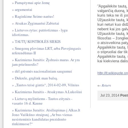
Pamąstymai apie žemę
“Apgailėkite tautą
argumentai
valgančią duoną, k
kuris teka ne iš j
Raginkime Seimo narius!
Užjauskite tautą, k
Atsakas Žygimantui Zabietai
kuri neturi kuo did
nebent kai jos galv
Lietuvos rytas: patriotizmas - lygu
Užjauskite tautą, k
idiotizmas.
filosofas – žongli
TAUTŲ KONTROLĖS SIEKIS
o atsisveikina paty
Apgailėkite tautą,
Smegenų plovimas LRT, arba Pavojingasis
o stipruoliai dar ti
referendūmas II
Apgailėkite tautą, 
Kazimieras Juraitis: Žydrasis maras. Ar yra
kai kiekviena dalis
jam priešnuodis?
dėl grėsmės nacionaliniam saugumui
http://lt.wikiquote
Dukrele, grąžink man balsą.
„Tautos teisė gintis“, 2014-02-09, Vilnius
←
Return
Kazimieras Juraitis - Atsakymas A.Lukošiui
Jul 23, 2014
Post
Lietuvą mylintiems - Tautos eitynės -
vasario 16 d. Kaune
Kazimieras Juraitis: Atsiliepimas į Alkas.lt
Jono Vaiškūno straipsnį „Ar bus vienas
nesisteminis kandidatas prezidento
rinkimuose?“