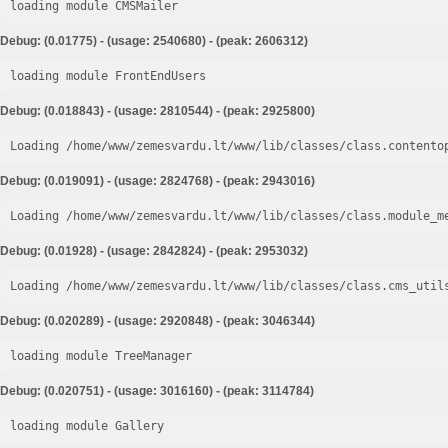
loading module CMSMailer
Debug: (0.01775) - (usage: 2540680) - (peak: 2606312)
loading module FrontEndUsers
Debug: (0.018843) - (usage: 2810544) - (peak: 2925800)
Loading /home/www/zemesvardu.lt/www/lib/classes/class.contento
Debug: (0.019091) - (usage: 2824768) - (peak: 2943016)
Loading /home/www/zemesvardu.lt/www/lib/classes/class.module_m
Debug: (0.01928) - (usage: 2842824) - (peak: 2953032)
Loading /home/www/zemesvardu.lt/www/lib/classes/class.cms_util
Debug: (0.020289) - (usage: 2920848) - (peak: 3046344)
loading module TreeManager
Debug: (0.020751) - (usage: 3016160) - (peak: 3114784)
loading module Gallery