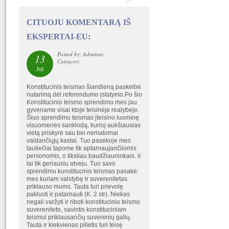
CITUOJU KOMENTARĄ IŠ
EKSPERTAI-EU:
Posted by: Adminas
13
Category:
Jul
Konstitucinis teismas šiandieną paskelbė
nutarimą dėl referendumo įstatymo.Po šio
Konstitucinio teismo sprendimo mes jau
gyvename visai ktoje teisinėje realybėje.
Šiuo sprendimu teismas įteisino luominę
visuomenės sanklodą, kurioj aukšiausias
vietą priskyrė sau bei nematomai
valdančiųjų kastai. Tuo pasekoje mes
tautiečiai tapome tik aptarnaujančiiomis
personomis, o tiksliau baudžiauninkais. ir
tai tik geriausiu atveju. Tuo savo
sprendimu kunstitucinis teismas pasakė:
mes kuriam valstybę ir suverenitetas
priklauso mums. Tauta turi prievolę
paklusti ir patarnauti (K. 2 str). Niekas
negali varžyti ir riboti konstitucinio teismo
suvereniteto, savintis konstituciniam
teismui priklausančių suverenių galių.
Tauta ir kiekvienas pilietis turi teisę