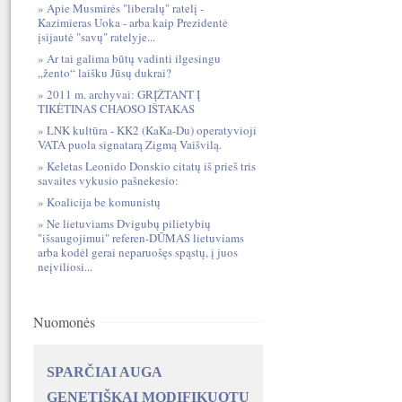
Apie Musmirės "liberalų" ratelį -
Kazimieras Uoka - arba kaip Prezidentė
įsijautė "savų" ratelyje...
Ar tai galima būtų vadinti ilgesingu
„žento“ laišku Jūsų dukrai?
2011 m. archyvai: GRĮŽTANT Į
TIKĖTINAS CHAOSO IŠTAKAS
LNK kultūra - KK2 (KaKa-Du) operatyvioji
VATA puola signatarą Zigmą Vaišvilą.
Keletas Leonido Donskio citatų iš prieš tris
savaites vykusio pašnekesio:
Koalicija be komunistų
Ne lietuviams Dvigubų pilietybių
"išsaugojimui" referen-DŪMAS lietuviams
arba kodėl gerai neparuošęs spąstų, į juos
neįviliosi...
Nuomonės
SPARČIAI AUGA
GENETIŠKAI MODIFIKUOTŲ