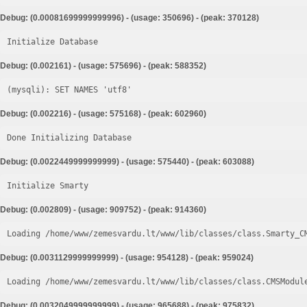
Debug: (0.00081699999999996) - (usage: 350696) - (peak: 370128)
Initialize Database
Debug: (0.002161) - (usage: 575696) - (peak: 588352)
Debug: (0.002216) - (usage: 575168) - (peak: 602960)
Done Initializing Database
Debug: (0.0022449999999999) - (usage: 575440) - (peak: 603088)
Initialize Smarty
Debug: (0.002809) - (usage: 909752) - (peak: 914360)
Loading /home/www/zemesvardu.lt/www/lib/classes/class.Smarty_C
Debug: (0.0031129999999999) - (usage: 954128) - (peak: 959024)
Loading /home/www/zemesvardu.lt/www/lib/classes/class.CMSModul
Debug: (0.0032049999999999) - (usage: 965688) - (peak: 975832)