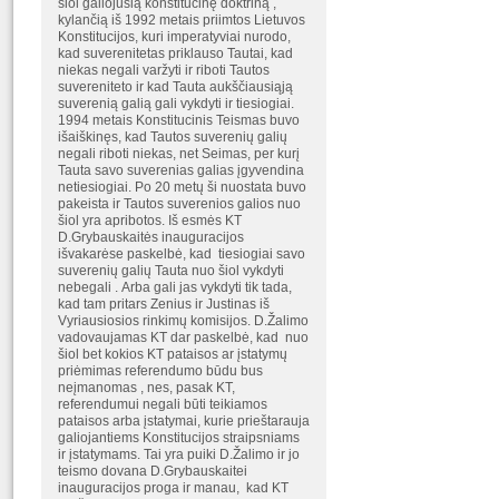
šiol galiojusią konstitucinę doktriną ,
kylančią iš 1992 metais priimtos Lietuvos
Konstitucijos, kuri imperatyviai nurodo,
kad suverenitetas priklauso Tautai, kad
niekas negali varžyti ir riboti Tautos
suvereniteto ir kad Tauta aukščiausiąją
suverenią galią gali vykdyti ir tiesiogiai.
1994 metais Konstitucinis Teismas buvo
išaiškinęs, kad Tautos suverenių galių
negali riboti niekas, net Seimas, per kurį
Tauta savo suverenias galias įgyvendina
netiesiogiai. Po 20 metų ši nuostata buvo
pakeista ir Tautos suverenios galios nuo
šiol yra apribotos. Iš esmės KT
D.Grybauskaitės inauguracijos
išvakarėse paskelbė, kad tiesiogiai savo
suverenių galių Tauta nuo šiol vykdyti
nebegali . Arba gali jas vykdyti tik tada,
kad tam pritars Zenius ir Justinas iš
Vyriausiosios rinkimų komisijos. D.Žalimo
vadovaujamas KT dar paskelbė, kad nuo
šiol bet kokios KT pataisos ar įstatymų
priėmimas referendumo būdu bus
neįmanomas , nes, pasak KT,
referendumui negali būti teikiamos
pataisos arba įstatymai, kurie prieštarauja
galiojantiems Konstitucijos straipsniams
ir įstatymams. Tai yra puiki D.Žalimo ir jo
teismo dovana D.Grybauskaitei
inauguracijos proga ir manau, kad KT