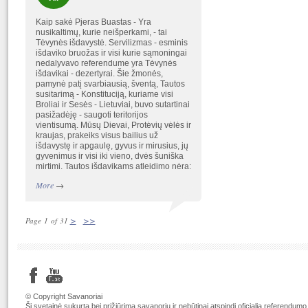
Kaip sakė Pjeras Buastas - Yra
nusikaltimų, kurie neišperkami, - tai
Tėvynės išdavystė. Servilizmas - esminis
išdaviko bruožas ir visi kurie sąmoningai
nedalyvavo referendume yra Tėvynės
išdavikai - dezertyrai. Šie žmonės,
pamynė patį svarbiausią, šventą, Tautos
susitarimą - Konstituciją, kuriame visi
Broliai ir Sesės - Lietuviai, buvo sutartinai
pasižadėję - saugoti teritorijos
vientisumą. Mūsų Dievai, Protėvių vėlės ir
kraujas, prakeiks visus bailius už
išdavystę ir apgaulę, gyvus ir mirusius, jų
gyvenimus ir visi iki vieno, dvės šuniška
mirtimi. Tautos išdavikams atleidimo nėra:
More
→
>
>>
Page 1 of 31
© Copyright Savanoriai
Ši svetainė sukurta bei prižiūrima savanorių ir nebūtinai atspindi oficialią referendumo