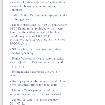
spaudos konferencija Seime "Referendumų
likimas Lietuvoje artėjančių rinkimų
kontekste"
Julius Panka: Tautininkų Sąjujngos padėka
bendražygiams
Einant į susitikimą 2014 05 30 penktadienį
16-30 Kauno m. savivaldybėje su piliečiu
Landsbergiu, siūlau perskaityti žemiau
pateikiamą ištrauką. LIETUVOS
PERSITVARKYMO SĄJŪDŽIO BENDROJI
PROGRAMA
Sėkmės Tau, Lietuvos Suverene, laikant
brandos egzaminą
Pranas Valickas perskaitė įstatymą, reikia
kreiptis į Seimą - Referendumas gali vykti
daug dienų
Referendume balsavimas Lietuvoje ir
svetur...
Kur ir į ką esame stumiami (vejami) ir kam
privalome priešintis saugodami Tautą
Lietuvos Žemės pardavimo užsienio
subjektams sandoriai yra ir bus niekiniai
Zigmas Vaišvila. „Vėl melas dėl euro“,
2014-07-22