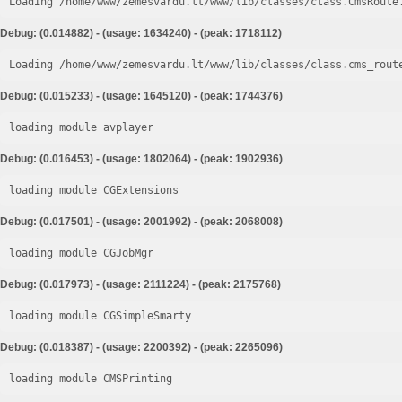
Loading /home/www/zemesvardu.lt/www/lib/classes/class.CmsRoute
Debug: (0.014882) - (usage: 1634240) - (peak: 1718112)
Loading /home/www/zemesvardu.lt/www/lib/classes/class.cms_rout
Debug: (0.015233) - (usage: 1645120) - (peak: 1744376)
loading module avplayer
Debug: (0.016453) - (usage: 1802064) - (peak: 1902936)
loading module CGExtensions
Debug: (0.017501) - (usage: 2001992) - (peak: 2068008)
loading module CGJobMgr
Debug: (0.017973) - (usage: 2111224) - (peak: 2175768)
loading module CGSimpleSmarty
Debug: (0.018387) - (usage: 2200392) - (peak: 2265096)
loading module CMSPrinting