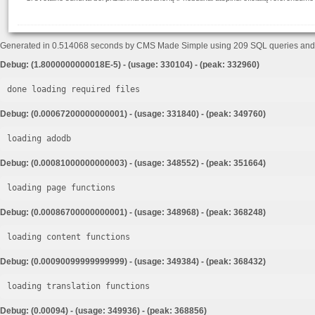
Generated in 0.514068 seconds by CMS Made Simple using 209 SQL queries an
Debug: (1.8000000000018E-5) - (usage: 330104) - (peak: 332960)
done loading required files
Debug: (0.00067200000000001) - (usage: 331840) - (peak: 349760)
loading adodb
Debug: (0.00081000000000003) - (usage: 348552) - (peak: 351664)
loading page functions
Debug: (0.00086700000000001) - (usage: 348968) - (peak: 368248)
loading content functions
Debug: (0.00090099999999999) - (usage: 349384) - (peak: 368432)
loading translation functions
Debug: (0.00094) - (usage: 349936) - (peak: 368856)