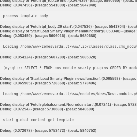
Debug display of 'Fetch tpl_top:29 end':(0.047429) - (usage: 5540960) - (peak:
Debug: (0.047456) - (usage: 5541000) - (peak: 5647840)
process template body
Debug display of 'Fetch tpl_body:29 start':(0.047536) - (usage: 5541704) - (pe
Debug display of 'Start Load Smarty Plugin menu/function':(0.053348) - (usage
Debug: (0.053459) - (usage: 5606016) - (peak: 5680688)
Loading /home/www/zemesvardu.lt/www/lib/classes/class.cms_modu
Debug: (0.054124) - (usage: 5607280) - (peak: 5685328)
Debug display of 'Start Load Smarty Plugin news/function':(0.065593) - (usage:
Debug: (0.065905) - (usage: 5728368) - (peak: 5778496)
Loading /home/www/zemesvardu.lt/www/modules/News/News.module.p
Debug display of 'Fetch globalcontent:Nuorodos start':(0.07241) - (usage: 5728
Debug: (0.07254) - (usage: 5730688) - (peak: 5840600)
start global_content_get_template
Debug: (0.072678) - (usage: 5753472) - (peak: 5840752)