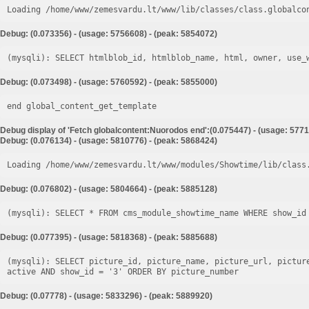
Loading /home/www/zemesvardu.lt/www/lib/classes/class.globalco
Debug: (0.073356) - (usage: 5756608) - (peak: 5854072)
Debug: (0.073498) - (usage: 5760592) - (peak: 5855000)
end global_content_get_template
Debug display of 'Fetch globalcontent:Nuorodos end':(0.075447) - (usage: 5771
Debug: (0.076134) - (usage: 5810776) - (peak: 5868424)
Loading /home/www/zemesvardu.lt/www/modules/Showtime/lib/class
Debug: (0.076802) - (usage: 5804664) - (peak: 5885128)
Debug: (0.077395) - (usage: 5818368) - (peak: 5885688)
(mysqli): SELECT picture_id, picture_name, picture_url, pictur
Debug: (0.07778) - (usage: 5833296) - (peak: 5889920)