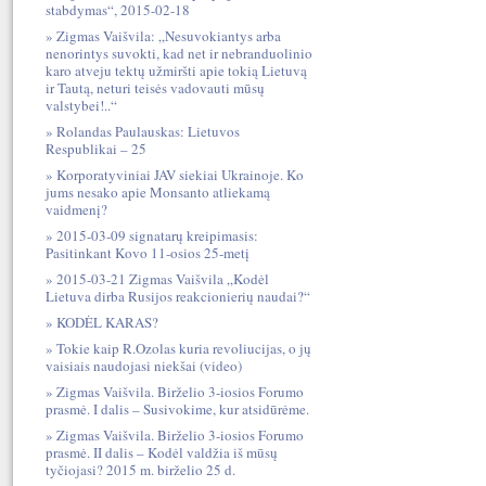
stabdymas“, 2015-02-18
Zigmas Vaišvila: „Nesuvokiantys arba
nenorintys suvokti, kad net ir nebranduolinio
karo atveju tektų užmiršti apie tokią Lietuvą
ir Tautą, neturi teisės vadovauti mūsų
valstybei!..“
Rolandas Paulauskas: Lietuvos
Respublikai – 25
Korporatyviniai JAV siekiai Ukrainoje. Ko
jums nesako apie Monsanto atliekamą
vaidmenį?
2015-03-09 signatarų kreipimasis:
Pasitinkant Kovo 11-osios 25-metį
2015-03-21 Zigmas Vaišvila „Kodėl
Lietuva dirba Rusijos reakcionierių naudai?“
KODĖL KARAS?
Tokie kaip R.Ozolas kuria revoliucijas, o jų
vaisiais naudojasi niekšai (video)
Zigmas Vaišvila. Birželio 3-iosios Forumo
prasmė. I dalis – Susivokime, kur atsidūrėme.
Zigmas Vaišvila. Birželio 3-iosios Forumo
prasmė. II dalis – Kodėl valdžia iš mūsų
tyčiojasi? 2015 m. birželio 25 d.