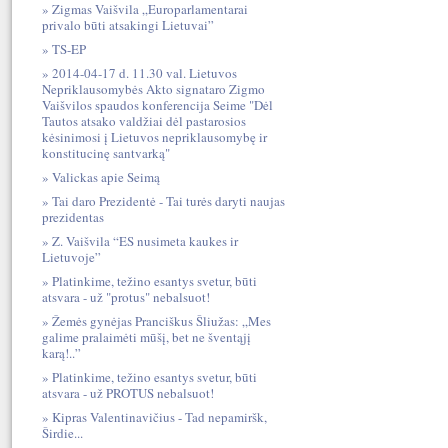
Zigmas Vaišvila „Europarlamentarai
privalo būti atsakingi Lietuvai”
TS-EP
2014-04-17 d. 11.30 val. Lietuvos
Nepriklausomybės Akto signataro Zigmo
Vaišvilos spaudos konferencija Seime "Dėl
Tautos atsako valdžiai dėl pastarosios
kėsinimosi į Lietuvos nepriklausomybę ir
konstitucinę santvarką"
Valickas apie Seimą
Tai daro Prezidentė - Tai turės daryti naujas
prezidentas
Z. Vaišvila “ES nusimeta kaukes ir
Lietuvoje”
Platinkime, težino esantys svetur, būti
atsvara - už "protus" nebalsuot!
Žemės gynėjas Pranciškus Šliužas: „Mes
galime pralaimėti mūšį, bet ne šventąjį
karą!..”
Platinkime, težino esantys svetur, būti
atsvara - už PROTUS nebalsuot!
Kipras Valentinavičius - Tad nepamiršk,
Širdie...