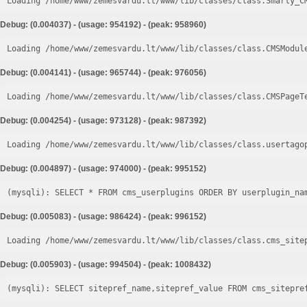
Loading /home/www/zemesvardu.lt/www/lib/classes/class.Smarty_C
Debug: (0.004037) - (usage: 954192) - (peak: 958960)
Loading /home/www/zemesvardu.lt/www/lib/classes/class.CMSModul
Debug: (0.004141) - (usage: 965744) - (peak: 976056)
Loading /home/www/zemesvardu.lt/www/lib/classes/class.CMSPageT
Debug: (0.004254) - (usage: 973128) - (peak: 987392)
Loading /home/www/zemesvardu.lt/www/lib/classes/class.usertago
Debug: (0.004897) - (usage: 974000) - (peak: 995152)
Debug: (0.005083) - (usage: 986424) - (peak: 996152)
Loading /home/www/zemesvardu.lt/www/lib/classes/class.cms_site
Debug: (0.005903) - (usage: 994504) - (peak: 1008432)