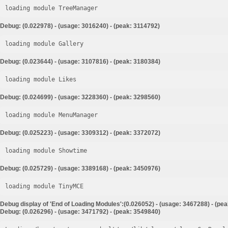
loading module TreeManager
Debug: (0.022978) - (usage: 3016240) - (peak: 3114792)
loading module Gallery
Debug: (0.023644) - (usage: 3107816) - (peak: 3180384)
loading module Likes
Debug: (0.024699) - (usage: 3228360) - (peak: 3298560)
loading module MenuManager
Debug: (0.025223) - (usage: 3309312) - (peak: 3372072)
loading module Showtime
Debug: (0.025729) - (usage: 3389168) - (peak: 3450976)
loading module TinyMCE
Debug display of 'End of Loading Modules':(0.026052) - (usage: 3467288) - (pe
Debug: (0.026296) - (usage: 3471792) - (peak: 3549840)