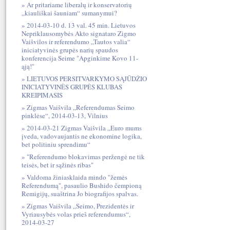
Ar pritariame liberalų ir konservatorių
„kiauliškai šauniam“ sumanymui?
2014-03-10 d. 13 val. 45 min. Lietuvos
Nepriklausomybės Akto signataro Zigmo
Vaišvilos ir referendumo „Tautos valia“
iniciatyvinės grupės narių spaudos
konferencija Seime "Apginkime Kovo 11-
ąją!"
LIETUVOS PERSITVARKYMO SĄJŪDŽIO
INICIATYVINĖS GRUPĖS KLUBAS
KREIPIMASIS
Zigmas Vaišvila „Referendumas Seimo
pinklėse“, 2014-03-13, Vilnius
2014-03-21 Zigmas Vaišvila „Euro mums
įveda, vadovaujantis ne ekonomine logika,
bet politiniu sprendimu“
"Referendumo blokavimas peržengė ne tik
teisės, bet ir sąžinės ribas"
Valdoma žiniasklaida mindo "žemės
Referendumą", pasaulio Bushido čempioną
Remigijų, suaštrina Jo biografijos spalvas.
Zigmas Vaišvila „Seimo, Prezidentės ir
Vyriausybės volas prieš referendumus“,
2014-03-27