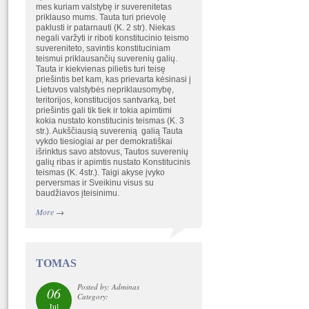
mes kuriam valstybę ir suverenitetas
priklauso mums. Tauta turi prievolę
paklusti ir patarnauti (K. 2 str). Niekas
negali varžyti ir riboti konstitucinio teismo
suvereniteto, savintis konstituciniam
teismui priklausančių suverenių galių.
Tauta ir kiekvienas pilietis turi teisę
priešintis bet kam, kas prievarta kėsinasi į
Lietuvos valstybės nepriklausomybę,
teritorijos, konstitucijos santvarką, bet
priešintis gali tik tiek ir tokia apimtimi
kokia nustato konstitucinis teismas (K. 3
str.). Aukščiausią suverenią galią Tauta
vykdo tiesiogiai ar per demokratiškai
išrinktus savo atstovus, Tautos suverenių
galių ribas ir apimtis nustato Konstitucinis
teismas (K. 4str.). Taigi akyse įvyko
perversmas ir Sveikinu visus su
baudžiavos įteisinimu.
More
→
TOMAS
Posted by: Adminas
06
Category:
Jul