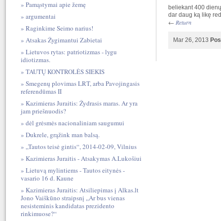
Pamąstymai apie žemę
beliekant 400 dienų 
dar daug ką likę reda
argumentai
←
Return
Raginkime Seimo narius!
Atsakas Žygimantui Zabietai
Mar 26, 2013
Pos
Lietuvos rytas: patriotizmas - lygu
idiotizmas.
TAUTŲ KONTROLĖS SIEKIS
Smegenų plovimas LRT, arba Pavojingasis
referendūmas II
Kazimieras Juraitis: Žydrasis maras. Ar yra
jam priešnuodis?
dėl grėsmės nacionaliniam saugumui
Dukrele, grąžink man balsą.
„Tautos teisė gintis“, 2014-02-09, Vilnius
Kazimieras Juraitis - Atsakymas A.Lukošiui
Lietuvą mylintiems - Tautos eitynės -
vasario 16 d. Kaune
Kazimieras Juraitis: Atsiliepimas į Alkas.lt
Jono Vaiškūno straipsnį „Ar bus vienas
nesisteminis kandidatas prezidento
rinkimuose?“