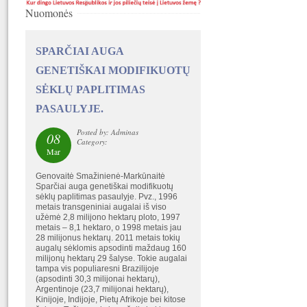
Nuomonės
SPARČIAI AUGA
GENETIŠKAI MODIFIKUOTŲ
SĖKLŲ PAPLITIMAS
PASAULYJE.
Posted by: Adminas
08
Category:
Mar
Genovaitė Smažinienė-Markūnaitė
Sparčiai auga genetiškai modifikuotų
sėklų paplitimas pasaulyje. Pvz., 1996
metais transgeniniai augalai iš viso
užėmė 2,8 milijono hektarų ploto, 1997
metais – 8,1 hektaro, o 1998 metais jau
28 milijonus hektarų. 2011 metais tokių
augalų sėklomis apsodinti maždaug 160
milijonų hektarų 29 šalyse. Tokie augalai
tampa vis populiaresni Brazilijoje
(apsodinti 30,3 milijonai hektarų),
Argentinoje (23,7 milijonai hektarų),
Kinijoje, Indijoje, Pietų Afrikoje bei kitose