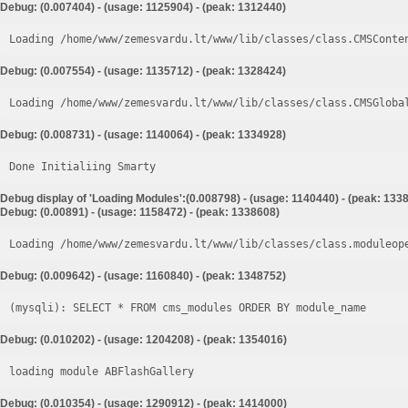
Debug: (0.007404) - (usage: 1125904) - (peak: 1312440)
Loading /home/www/zemesvardu.lt/www/lib/classes/class.CMSConte
Debug: (0.007554) - (usage: 1135712) - (peak: 1328424)
Loading /home/www/zemesvardu.lt/www/lib/classes/class.CMSGloba
Debug: (0.008731) - (usage: 1140064) - (peak: 1334928)
Done Initialiing Smarty
Debug display of 'Loading Modules':(0.008798) - (usage: 1140440) - (peak: 133
Debug: (0.00891) - (usage: 1158472) - (peak: 1338608)
Loading /home/www/zemesvardu.lt/www/lib/classes/class.moduleop
Debug: (0.009642) - (usage: 1160840) - (peak: 1348752)
Debug: (0.010202) - (usage: 1204208) - (peak: 1354016)
loading module ABFlashGallery
Debug: (0.010354) - (usage: 1290912) - (peak: 1414000)