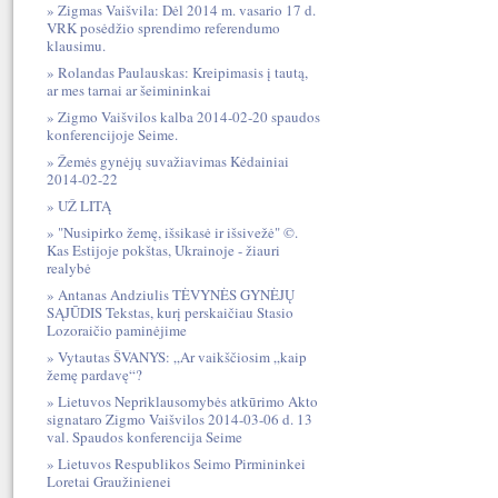
Zigmas Vaišvila: Dėl 2014 m. vasario 17 d.
VRK posėdžio sprendimo referendumo
klausimu.
Rolandas Paulauskas: Kreipimasis į tautą,
ar mes tarnai ar šeimininkai
Zigmo Vaišvilos kalba 2014-02-20 spaudos
konferencijoje Seime.
Žemės gynėjų suvažiavimas Kėdainiai
2014-02-22
UŽ LITĄ
"Nusipirko žemę, išsikasė ir išsivežė" ©.
Kas Estijoje pokštas, Ukrainoje - žiauri
realybė
Antanas Andziulis TĖVYNĖS GYNĖJŲ
SĄJŪDIS Tekstas, kurį perskaičiau Stasio
Lozoraičio paminėjime
Vytautas ŠVANYS: „Ar vaikščiosim „kaip
žemę pardavę“?
Lietuvos Nepriklausomybės atkūrimo Akto
signataro Zigmo Vaišvilos 2014-03-06 d. 13
val. Spaudos konferencija Seime
Lietuvos Respublikos Seimo Pirmininkei
Loretai Graužinienei