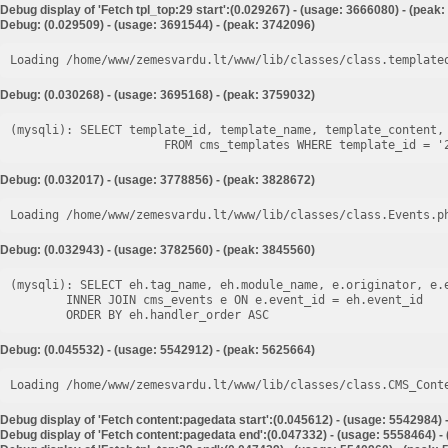
Debug display of 'Fetch tpl_top:29 start':(0.029267) - (usage: 3666080) - (peak
Debug: (0.029509) - (usage: 3691544) - (peak: 3742096)
Loading /home/www/zemesvardu.lt/www/lib/classes/class.template
Debug: (0.030268) - (usage: 3695168) - (peak: 3759032)
(mysqli): SELECT template_id, template_name, template_content, 
Debug: (0.032017) - (usage: 3778856) - (peak: 3828672)
Loading /home/www/zemesvardu.lt/www/lib/classes/class.Events.p
Debug: (0.032943) - (usage: 3782560) - (peak: 3845560)
(mysqli): SELECT eh.tag_name, eh.module_name, e.originator, e.e
        INNER JOIN cms_events e ON e.event_id = eh.event_id

Debug: (0.045532) - (usage: 5542912) - (peak: 5625664)
Loading /home/www/zemesvardu.lt/www/lib/classes/class.CMS_Cont
Debug display of 'Fetch content:pagedata start':(0.045612) - (usage: 5542984) 
Debug display of 'Fetch content:pagedata end':(0.047332) - (usage: 5558464) -