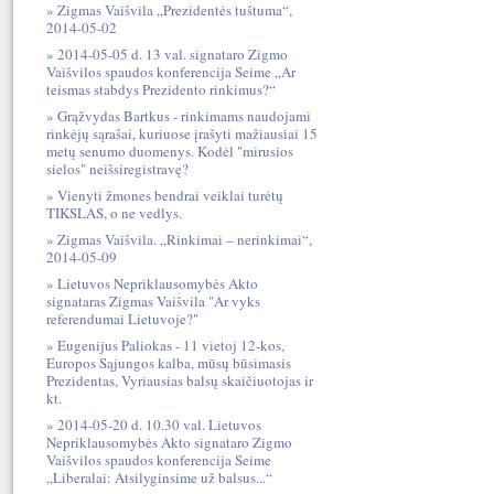
Zigmas Vaišvila „Prezidentės tuštuma“,
2014-05-02
2014-05-05 d. 13 val. signataro Zigmo
Vaišvilos spaudos konferencija Seime „Ar
teismas stabdys Prezidento rinkimus?“
Grąžvydas Bartkus - rinkimams naudojami
rinkėjų sąrašai, kuriuose įrašyti mažiausiai 15
metų senumo duomenys. Kodėl "mirusios
sielos" neišsiregistravę?
Vienyti žmones bendrai veiklai turėtų
TIKSLAS, o ne vedlys.
Zigmas Vaišvila. „Rinkimai – nerinkimai“,
2014-05-09
Lietuvos Nepriklausomybės Akto
signataras Zigmas Vaišvila "Ar vyks
referendumai Lietuvoje?"
Eugenijus Paliokas - 11 vietoj 12-kos,
Europos Sąjungos kalba, mūsų būsimasis
Prezidentas, Vyriausias balsų skaičiuotojas ir
kt.
2014-05-20 d. 10.30 val. Lietuvos
Nepriklausomybės Akto signataro Zigmo
Vaišvilos spaudos konferencija Seime
„Liberalai: Atsilyginsime už balsus...“