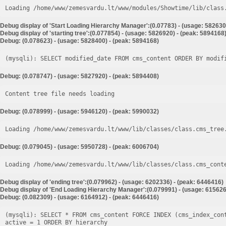
Loading /home/www/zemesvardu.lt/www/modules/Showtime/lib/class
Debug display of 'Start Loading Hierarchy Manager':(0.07783) - (usage: 582630
Debug display of 'starting tree':(0.077854) - (usage: 5826920) - (peak: 5894168
Debug: (0.078623) - (usage: 5828400) - (peak: 5894168)
Debug: (0.078747) - (usage: 5827920) - (peak: 5894408)
Content tree file needs loading
Debug: (0.078999) - (usage: 5946120) - (peak: 5990032)
Loading /home/www/zemesvardu.lt/www/lib/classes/class.cms_tree
Debug: (0.079045) - (usage: 5950728) - (peak: 6006704)
Loading /home/www/zemesvardu.lt/www/lib/classes/class.cms_cont
Debug display of 'ending tree':(0.079962) - (usage: 6202336) - (peak: 6446416)
Debug display of 'End Loading Hierarchy Manager':(0.079991) - (usage: 615626
Debug: (0.082309) - (usage: 6164912) - (peak: 6446416)
(mysqli): SELECT * FROM cms_content FORCE INDEX (cms_index_con