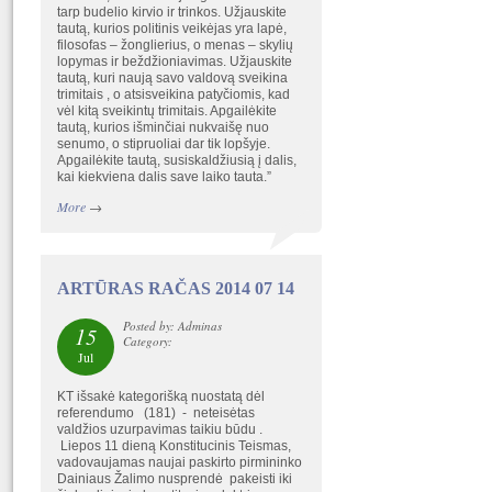
tarp budelio kirvio ir trinkos. Užjauskite
tautą, kurios politinis veikėjas yra lapė,
filosofas – žonglierius, o menas – skylių
lopymas ir beždžioniavimas. Užjauskite
tautą, kuri naują savo valdovą sveikina
trimitais , o atsisveikina patyčiomis, kad
vėl kitą sveikintų trimitais. Apgailėkite
tautą, kurios išminčiai nukvaišę nuo
senumo, o stipruoliai dar tik lopšyje.
Apgailėkite tautą, susiskaldžiusią į dalis,
kai kiekviena dalis save laiko tauta.”
More
→
ARTŪRAS RAČAS 2014 07 14
Posted by: Adminas
15
Category:
Jul
KT išsakė kategorišką nuostatą dėl
referendumo (181) - neteisėtas
valdžios uzurpavimas taikiu būdu .
Liepos 11 dieną Konstitucinis Teismas,
vadovaujamas naujai paskirto pirmininko
Dainiaus Žalimo nusprendė pakeisti iki