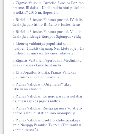
Zigmas Vaišvila. Birželio 3-iosios Forumo
prasmė. III dalis – Kodėl reikia būti piliečiais
ir telktis? 2015 m. liepos 2 d.
Birželio 3-iosios Forumo prasmė. IV dalis –
Graikija patvirtino Birželio 3-iosios tiesas
Birželio 3-iosios Forumo prasmė. V dalis –
Graikija atidengė Europos Sąjungos veidą
Lietuvą valdantys populistai seniai
nusipelnė Lukiškių narų. Nes Lietuvoje nėra
mirties bausmės už Tėvynės išdavystę
Zigmas Vaišvila. Pagerbdami Medininkų
aukas atsisakykime bent melo
Kita Jogailos istorija. Pranas Valickas
(Tautininkai vardan tiesos...)
Pranas Valickas. „Originalas“ tikrų
tikriausia klastotė
Pranas Valickas. Ko gero pasaulis nelabai
džiaugsis gavęs pigios naftos.
Pranas Valickas. Rusija griauna Volstryto
naftos kainų nustatinėjimo monopoliją
Pranas Valickas Gaublio klube pasakoja
apie Naująją Pasaulio Tvarką. (Tautininkai
vardan tiesos 2)