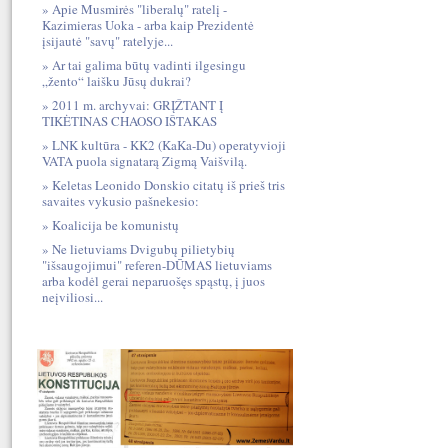
Apie Musmirės "liberalų" ratelį -
Kazimieras Uoka - arba kaip Prezidentė
įsijautė "savų" ratelyje...
Ar tai galima būtų vadinti ilgesingu
„žento“ laišku Jūsų dukrai?
2011 m. archyvai: GRĮŽTANT Į
TIKĖTINAS CHAOSO IŠTAKAS
LNK kultūra - KK2 (KaKa-Du) operatyvioji
VATA puola signatarą Zigmą Vaišvilą.
Keletas Leonido Donskio citatų iš prieš tris
savaites vykusio pašnekesio:
Koalicija be komunistų
Ne lietuviams Dvigubų pilietybių
"išsaugojimui" referen-DŪMAS lietuviams
arba kodėl gerai neparuošęs spąstų, į juos
neįviliosi...