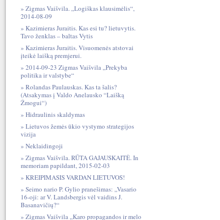
Zigmas Vaišvila. „Logiškas klausimėlis“,
2014-08-09
Kazimieras Juraitis. Kas esi tu? lietuvytis.
Tavo ženklas – baltas Vytis
Kazimieras Juraitis. Visuomenės atstovai
įteikė laišką premjerui.
2014-09-23 Zigmas Vaišvila „Prekyba
politika ir valstybe“
Rolandas Paulauskas. Kas ta šalis?
(Atsakymas į Valdo Anelausko “Laišką
Žmogui“)
Hidraulinis skaldymas
Lietuvos žemės ūkio vystymo strategijos
vizija
Neklaidingoji
Zigmas Vaišvila. RŪTA GAJAUSKAITĖ. In
memoriam papildant, 2015-02-03
KREIPIMASIS VARDAN LIETUVOS!
Seimo nario P. Gylio pranešimas: „Vasario
16-oji: ar V. Landsbergis vėl vaidins J.
Basanavičių?“
Zigmas Vaišvila „Karo propagandos ir melo