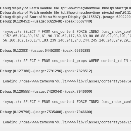
Debug display of 'Fetch module_file_tpl:Showtime;showtime_nivo.tpl start':(0.
Debug display of 'Fetch module_file_tpl:Showtime;showtime_nivo.tpl end':(0.11
Debug display of 'Start of Menu Manager Display':(0.115587) - (usage: 6292200
Debug: (0.120452) - (usage: 6322648) - (peak: 6507440)
(mysqli): SELECT * FROM cms_content FORCE INDEX (cms_index_cont
(152,65,104,89,161,61,96,110,62,117,60,69,80,86,88,92,93,101,1
Debug: (0.12383) - (usage: 6445288) - (peak: 6536288)
Debug: (0.127386) - (usage: 7791296) - (peak: 7828512)
Loading /home/www/zemesvardu.lt/www/lib/classes/contenttypes/S
Debug: (0.129555) - (usage: 7426344) - (peak: 7946600)
Debug: (0.129796) - (usage: 7535408) - (peak: 7946600)
Loading /home/www/zemesvardu.lt/www/lib/classes/contenttypes/L