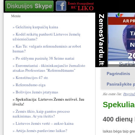
Meniu
Geležinių kurpaičių kaina
Kodėl reikėtų parduoti Lietuvos žemelę
užsieniečiams?
Kas Tu: vulgari​s referendum​inis ar robot
human?
Po siūlymu pasirašę 38 Seimo nariai
Euromutantai - ūkininkaujančio žurnalisto
atsakas Profesoriaus "Referendūmams"
Pagrindinis
Konstitucijos 47 str.
Pasirašykite p
Referendumo eiga
Bolivijos žemės įstatymas
Jūs esate čia:
Pagrind
Spekuliacija: Lietuvos Žemės neišveš. Jau
Spekulia
išveža!
Žemės ūkio, kaip gamtos proceso
naikinimas. Ar yra išeitis?
400 dienų 
Lietuvos žemės vertė – aukso kaina
Artėja žemės pardavimo laikas?
laikas bėga taip grei