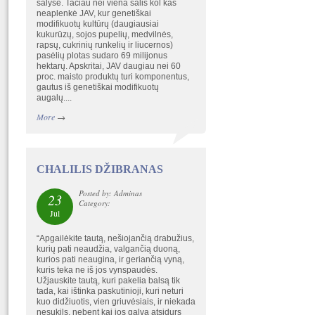
šalyse. Tačiau nei viena šalis kol kas
neaplenkė JAV, kur genetiškai
modifikuotų kultūrų (daugiausiai
kukurūzų, sojos pupelių, medvilnės,
rapsų, cukrinių runkelių ir liucernos)
pasėlių plotas sudaro 69 milijonus
hektarų. Apskritai, JAV daugiau nei 60
proc. maisto produktų turi komponentus,
gautus iš genetiškai modifikuotų
augalų....
More
→
CHALILIS DŽIBRANAS
Posted by: Adminas
23
Category:
Jul
“Apgailėkite tautą, nešiojančią drabužius,
kurių pati neaudžia, valgančią duoną,
kurios pati neaugina, ir geriančią vyną,
kuris teka ne iš jos vynspaudės.
Užjauskite tautą, kuri pakelia balsą tik
tada, kai ištinka paskutinioji, kuri neturi
kuo didžiuotis, vien griuvėsiais, ir niekada
nesukils, nebent kai jos galva atsidurs