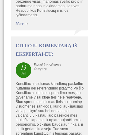
peržengė visas įmanomas sveiko proto ir
padorumo ribas niekindamas Lietuvos
Respublikos Konstituciją ir iš jos
tyčiodamasis.
More
→
CITUOJU KOMENTARĄ IŠ
EKSPERTAI-EU:
Posted by: Adminas
13
Category:
Jul
Konstitucinis teismas šiandieną paskelbė
nutarimą dėl referendumo įstatymo.Po šio
Konstitucinio teismo sprendimo mes jau
gyvename visai ktoje teisinėje realybėje.
Šiuo sprendimu teismas įteisino luominę
visuomenės sanklodą, kurioj aukšiausias
vietą priskyrė sau bei nematomai
valdančiųjų kastai. Tuo pasekoje mes
tautiečiai tapome tik aptarnaujančiiomis
personomis, o tiksliau baudžiauninkais. ir
tai tik geriausiu atveju. Tuo savo
sprendimu kunstitucinis teismas pasakė: