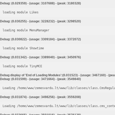
Debug: (0.029359) - (usage: 3107688) - (peak: 3180328)
loading module Likes
Debug: (0.030255) - (usage: 3228232) - (peak: 3298520)
loading module MenuManager
Debug: (0.030822) - (usage: 3309184) - (peak: 3372072)
loading module Showtime
Debug: (0.031342) - (usage: 3389040) - (peak: 3450976)
loading module TinyMCE
Debug display of 'End of Loading Modules':(0.031523) - (usage: 3467160) - (pe
Debug: (0.031599) - (usage: 3471664) - (peak: 3549840)
Loading /home/www/zemesvardu.lt/www/lib/classes/class.CmsRegul
Debug: (0.031874) - (usage: 3498256) - (peak: 3559208)
Loading /home/www/zemesvardu.lt/www/lib/classes/class.cms_cont