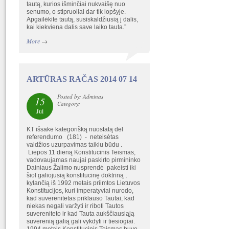
tautą, kurios išminčiai nukvaišę nuo
senumo, o stipruoliai dar tik lopšyje.
Apgailėkite tautą, susiskaldžiusią į dalis,
kai kiekviena dalis save laiko tauta.”
More
→
ARTŪRAS RAČAS 2014 07 14
Posted by: Adminas
15
Category:
Jul
KT išsakė kategorišką nuostatą dėl
referendumo (181) - neteisėtas
valdžios uzurpavimas taikiu būdu .
Liepos 11 dieną Konstitucinis Teismas,
vadovaujamas naujai paskirto pirmininko
Dainiaus Žalimo nusprendė pakeisti iki
šiol galiojusią konstitucinę doktriną ,
kylančią iš 1992 metais priimtos Lietuvos
Konstitucijos, kuri imperatyviai nurodo,
kad suverenitetas priklauso Tautai, kad
niekas negali varžyti ir riboti Tautos
suvereniteto ir kad Tauta aukščiausiąją
suverenią galią gali vykdyti ir tiesiogiai.