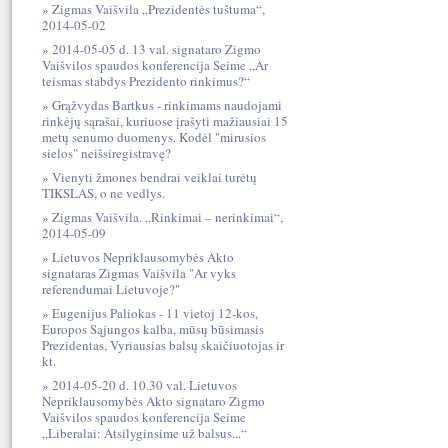
Zigmas Vaišvila „Prezidentės tuštuma“,
2014-05-02
2014-05-05 d. 13 val. signataro Zigmo
Vaišvilos spaudos konferencija Seime „Ar
teismas stabdys Prezidento rinkimus?“
Grąžvydas Bartkus - rinkimams naudojami
rinkėjų sąrašai, kuriuose įrašyti mažiausiai 15
metų senumo duomenys. Kodėl "mirusios
sielos" neišsiregistravę?
Vienyti žmones bendrai veiklai turėtų
TIKSLAS, o ne vedlys.
Zigmas Vaišvila. „Rinkimai – nerinkimai“,
2014-05-09
Lietuvos Nepriklausomybės Akto
signataras Zigmas Vaišvila "Ar vyks
referendumai Lietuvoje?"
Eugenijus Paliokas - 11 vietoj 12-kos,
Europos Sąjungos kalba, mūsų būsimasis
Prezidentas, Vyriausias balsų skaičiuotojas ir
kt.
2014-05-20 d. 10.30 val. Lietuvos
Nepriklausomybės Akto signataro Zigmo
Vaišvilos spaudos konferencija Seime
„Liberalai: Atsilyginsime už balsus...“