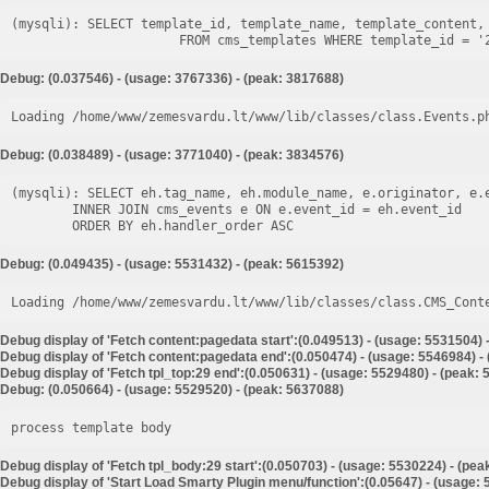
(mysqli): SELECT template_id, template_name, template_content, 
Debug: (0.037546) - (usage: 3767336) - (peak: 3817688)
Loading /home/www/zemesvardu.lt/www/lib/classes/class.Events.p
Debug: (0.038489) - (usage: 3771040) - (peak: 3834576)
(mysqli): SELECT eh.tag_name, eh.module_name, e.originator, e.e
        INNER JOIN cms_events e ON e.event_id = eh.event_id

Debug: (0.049435) - (usage: 5531432) - (peak: 5615392)
Loading /home/www/zemesvardu.lt/www/lib/classes/class.CMS_Cont
Debug display of 'Fetch content:pagedata start':(0.049513) - (usage: 5531504) 
Debug display of 'Fetch content:pagedata end':(0.050474) - (usage: 5546984) -
Debug display of 'Fetch tpl_top:29 end':(0.050631) - (usage: 5529480) - (peak:
Debug: (0.050664) - (usage: 5529520) - (peak: 5637088)
process template body
Debug display of 'Fetch tpl_body:29 start':(0.050703) - (usage: 5530224) - (pe
Debug display of 'Start Load Smarty Plugin menu/function':(0.05647) - (usage: