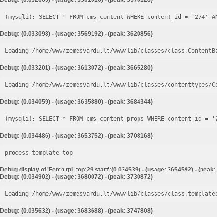
Debug: (0.032665) - (usage: 3501016) - (peak: 3576128)
Debug: (0.033098) - (usage: 3569192) - (peak: 3620856)
Loading /home/www/zemesvardu.lt/www/lib/classes/class.ContentB
Debug: (0.033201) - (usage: 3613072) - (peak: 3665280)
Loading /home/www/zemesvardu.lt/www/lib/classes/contenttypes/C
Debug: (0.034059) - (usage: 3635880) - (peak: 3684344)
Debug: (0.034486) - (usage: 3653752) - (peak: 3708168)
process template top
Debug display of 'Fetch tpl_top:29 start':(0.034539) - (usage: 3654592) - (peak
Debug: (0.034902) - (usage: 3680072) - (peak: 3730872)
Loading /home/www/zemesvardu.lt/www/lib/classes/class.template
Debug: (0.035632) - (usage: 3683688) - (peak: 3747808)