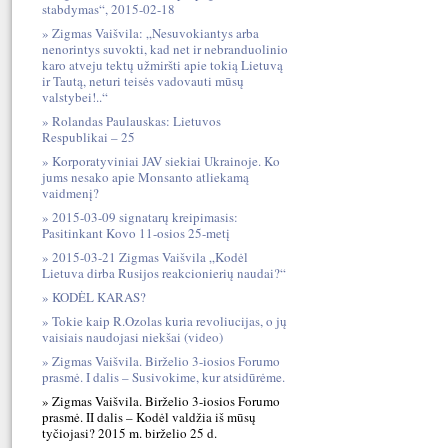
stabdymas“, 2015-02-18
Zigmas Vaišvila: „Nesuvokiantys arba
nenorintys suvokti, kad net ir nebranduolinio
karo atveju tektų užmiršti apie tokią Lietuvą
ir Tautą, neturi teisės vadovauti mūsų
valstybei!..“
Rolandas Paulauskas: Lietuvos
Respublikai – 25
Korporatyviniai JAV siekiai Ukrainoje. Ko
jums nesako apie Monsanto atliekamą
vaidmenį?
2015-03-09 signatarų kreipimasis:
Pasitinkant Kovo 11-osios 25-metį
2015-03-21 Zigmas Vaišvila „Kodėl
Lietuva dirba Rusijos reakcionierių naudai?“
KODĖL KARAS?
Tokie kaip R.Ozolas kuria revoliucijas, o jų
vaisiais naudojasi niekšai (video)
Zigmas Vaišvila. Birželio 3-iosios Forumo
prasmė. I dalis – Susivokime, kur atsidūrėme.
Zigmas Vaišvila. Birželio 3-iosios Forumo
prasmė. II dalis – Kodėl valdžia iš mūsų
tyčiojasi? 2015 m. birželio 25 d.