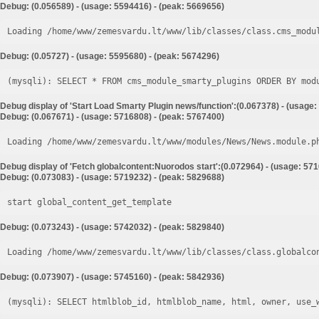
Debug: (0.056589) - (usage: 5594416) - (peak: 5669656)
Loading /home/www/zemesvardu.lt/www/lib/classes/class.cms_modu
Debug: (0.05727) - (usage: 5595680) - (peak: 5674296)
Debug display of 'Start Load Smarty Plugin news/function':(0.067378) - (usage:
Debug: (0.067671) - (usage: 5716808) - (peak: 5767400)
Loading /home/www/zemesvardu.lt/www/modules/News/News.module.p
Debug display of 'Fetch globalcontent:Nuorodos start':(0.072964) - (usage: 57
Debug: (0.073083) - (usage: 5719232) - (peak: 5829688)
start global_content_get_template
Debug: (0.073243) - (usage: 5742032) - (peak: 5829840)
Loading /home/www/zemesvardu.lt/www/lib/classes/class.globalco
Debug: (0.073907) - (usage: 5745160) - (peak: 5842936)