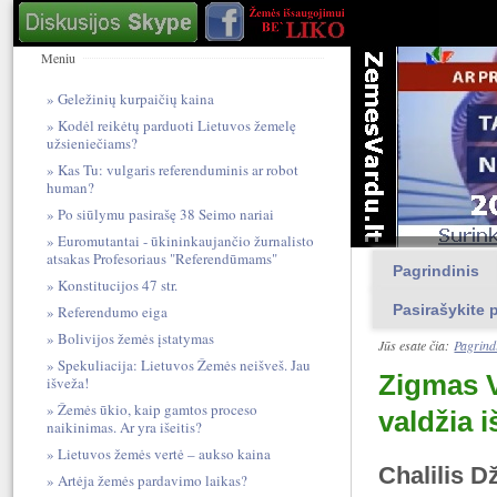
Meniu
Geležinių kurpaičių kaina
Kodėl reikėtų parduoti Lietuvos žemelę
užsieniečiams?
Kas Tu: vulgari​s referendum​inis ar robot
human?
Po siūlymu pasirašę 38 Seimo nariai
Euromutantai - ūkininkaujančio žurnalisto
atsakas Profesoriaus "Referendūmams"
Pagrindinis
Konstitucijos 47 str.
Pasirašykite p
Referendumo eiga
Bolivijos žemės įstatymas
Jūs esate čia:
Pagrind
Spekuliacija: Lietuvos Žemės neišveš. Jau
Zigmas V
išveža!
Žemės ūkio, kaip gamtos proceso
valdžia i
naikinimas. Ar yra išeitis?
Lietuvos žemės vertė – aukso kaina
Chalilis D
Artėja žemės pardavimo laikas?