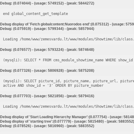
Debug: (0.074044) - (usage: 5749152) - (peak: 5844272)
end global_content_get_template
Debug display of 'Fetch globalcontent:Nuorodos end':(0.075312) - (usage: 5759
Debug: (0.075919) - (usage: 5799344) - (peak: 5857944)
Loading /home/www/zemesvardu.lt/www/modules/Showtime/lib/class
Debug: (0.076577) - (usage: 5793224) - (peak: 5874648)
Debug: (0.077326) - (usage: 5806928) - (peak: 5875208)
(mysqli): SELECT picture_id, picture_name, picture_url, pictur
Debug: (0.077703) - (usage: 5821856) - (peak: 5879416)
Loading /home/www/zemesvardu.lt/www/modules/Showtime/lib/class
Debug display of 'Start Loading Hierarchy Manager':(0.077754) - (usage: 58148
Debug display of 'starting tree':(0.077779) - (usage: 5815480) - (peak: 5883552
Debug: (0.078526) - (usage: 5816960) - (peak: 5883552)