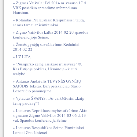
Zigmas Vaišvila: Dėl 2014 m. vasario 17 d.
VRK posėdžio sprendimo referendumo
klausimu.
Rolandas Paulauskas: Kreipimasis į tautą,
ar mes tarnai ar šeimininkai
Zigmo Vaišvilos kalba 2014-02-20 spaudos
konferencijoje Seime.
Žemės gynėjų suvažiavimas Kėdainiai
2014-02-22
UŽ LITĄ
"Nusipirko žemę, išsikasė ir išsivežė" ©.
Kas Estijoje pokštas, Ukrainoje - žiauri
realybė
Antanas Andziulis TĖVYNĖS GYNĖJŲ
SĄJŪDIS Tekstas, kurį perskaičiau Stasio
Lozoraičio paminėjime
Vytautas ŠVANYS: „Ar vaikščiosim „kaip
žemę pardavę“?
Lietuvos Nepriklausomybės atkūrimo Akto
signataro Zigmo Vaišvilos 2014-03-06 d. 13
val. Spaudos konferencija Seime
Lietuvos Respublikos Seimo Pirmininkei
Loretai Graužinienei