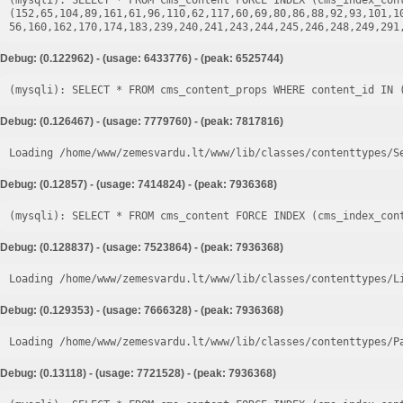
(mysqli): SELECT * FROM cms_content FORCE INDEX (cms_index_cont
(152,65,104,89,161,61,96,110,62,117,60,69,80,86,88,92,93,101,1
Debug: (0.122962) - (usage: 6433776) - (peak: 6525744)
Debug: (0.126467) - (usage: 7779760) - (peak: 7817816)
Loading /home/www/zemesvardu.lt/www/lib/classes/contenttypes/S
Debug: (0.12857) - (usage: 7414824) - (peak: 7936368)
Debug: (0.128837) - (usage: 7523864) - (peak: 7936368)
Loading /home/www/zemesvardu.lt/www/lib/classes/contenttypes/L
Debug: (0.129353) - (usage: 7666328) - (peak: 7936368)
Loading /home/www/zemesvardu.lt/www/lib/classes/contenttypes/P
Debug: (0.13118) - (usage: 7721528) - (peak: 7936368)