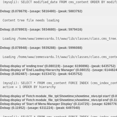
Debug: (0.078679) - (usage: 5816480) - (peak: 5883792)
Content tree file needs loading
Debug: (0.078903) - (usage: 5934680) - (peak: 5979416)
Loading /home/www/zemesvardu.lt/www/lib/classes/class.cms_tree
Debug: (0.078948) - (usage: 5939288) - (peak: 5996088)
Loading /home/www/zemesvardu.lt/www/lib/classes/class.cms_cont
Debug display of 'ending tree':(0.080119) - (usage: 6190896) - (peak: 6435752)
Debug display of 'End Loading Hierarchy Manager':(0.08015) - (usage: 6144824
Debug: (0.082487) - (usage: 6153472) - (peak: 6435752)
(mysqli): SELECT * FROM cms_content FORCE INDEX (cms_index_con
Debug display of 'Fetch module_file_tpl:Showtime;showtime_nivo.tpl start':(0.
Debug display of 'Fetch module_file_tpl:Showtime;showtime_nivo.tpl end':(0.11
Debug display of 'Start of Menu Manager Display':(0.114725) - (usage: 6280776
Debug: (0.11952) - (usage: 6311224) - (peak: 6497040)