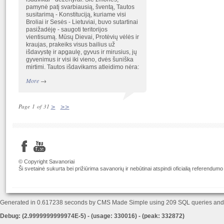
pamynė patį svarbiausią, šventą, Tautos
susitarimą - Konstituciją, kuriame visi
Broliai ir Sesės - Lietuviai, buvo sutartinai
pasižadėję - saugoti teritorijos
vientisumą. Mūsų Dievai, Protėvių vėlės ir
kraujas, prakeiks visus bailius už
išdavystę ir apgaulę, gyvus ir mirusius, jų
gyvenimus ir visi iki vieno, dvės šuniška
mirtimi. Tautos išdavikams atleidimo nėra:
More
→
>
>>
Page 1 of 31
© Copyright Savanoriai
Ši svetainė sukurta bei prižiūrima savanorių ir nebūtinai atspindi oficialią referendumo
Generated in 0.617238 seconds by CMS Made Simple using 209 SQL queries an
Debug: (2.9999999999974E-5) - (usage: 330016) - (peak: 332872)