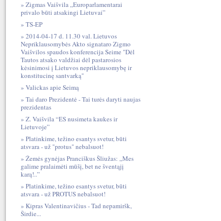
Zigmas Vaišvila „Europarlamentarai
privalo būti atsakingi Lietuvai”
TS-EP
2014-04-17 d. 11.30 val. Lietuvos
Nepriklausomybės Akto signataro Zigmo
Vaišvilos spaudos konferencija Seime "Dėl
Tautos atsako valdžiai dėl pastarosios
kėsinimosi į Lietuvos nepriklausomybę ir
konstitucinę santvarką"
Valickas apie Seimą
Tai daro Prezidentė - Tai turės daryti naujas
prezidentas
Z. Vaišvila “ES nusimeta kaukes ir
Lietuvoje”
Platinkime, težino esantys svetur, būti
atsvara - už "protus" nebalsuot!
Žemės gynėjas Pranciškus Šliužas: „Mes
galime pralaimėti mūšį, bet ne šventąjį
karą!..”
Platinkime, težino esantys svetur, būti
atsvara - už PROTUS nebalsuot!
Kipras Valentinavičius - Tad nepamiršk,
Širdie...