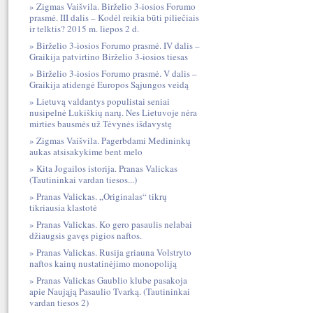
Zigmas Vaišvila. Birželio 3-iosios Forumo
prasmė. III dalis – Kodėl reikia būti piliečiais
ir telktis? 2015 m. liepos 2 d.
Birželio 3-iosios Forumo prasmė. IV dalis –
Graikija patvirtino Birželio 3-iosios tiesas
Birželio 3-iosios Forumo prasmė. V dalis –
Graikija atidengė Europos Sąjungos veidą
Lietuvą valdantys populistai seniai
nusipelnė Lukiškių narų. Nes Lietuvoje nėra
mirties bausmės už Tėvynės išdavystę
Zigmas Vaišvila. Pagerbdami Medininkų
aukas atsisakykime bent melo
Kita Jogailos istorija. Pranas Valickas
(Tautininkai vardan tiesos...)
Pranas Valickas. „Originalas“ tikrų
tikriausia klastotė
Pranas Valickas. Ko gero pasaulis nelabai
džiaugsis gavęs pigios naftos.
Pranas Valickas. Rusija griauna Volstryto
naftos kainų nustatinėjimo monopoliją
Pranas Valickas Gaublio klube pasakoja
apie Naująją Pasaulio Tvarką. (Tautininkai
vardan tiesos 2)