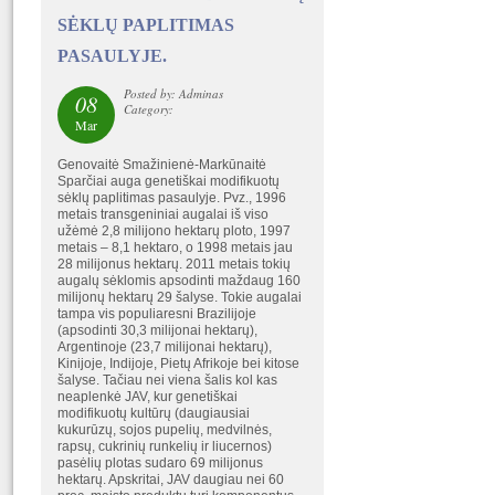
SĖKLŲ PAPLITIMAS
PASAULYJE.
Posted by: Adminas
08
Category:
Mar
Genovaitė Smažinienė-Markūnaitė
Sparčiai auga genetiškai modifikuotų
sėklų paplitimas pasaulyje. Pvz., 1996
metais transgeniniai augalai iš viso
užėmė 2,8 milijono hektarų ploto, 1997
metais – 8,1 hektaro, o 1998 metais jau
28 milijonus hektarų. 2011 metais tokių
augalų sėklomis apsodinti maždaug 160
milijonų hektarų 29 šalyse. Tokie augalai
tampa vis populiaresni Brazilijoje
(apsodinti 30,3 milijonai hektarų),
Argentinoje (23,7 milijonai hektarų),
Kinijoje, Indijoje, Pietų Afrikoje bei kitose
šalyse. Tačiau nei viena šalis kol kas
neaplenkė JAV, kur genetiškai
modifikuotų kultūrų (daugiausiai
kukurūzų, sojos pupelių, medvilnės,
rapsų, cukrinių runkelių ir liucernos)
pasėlių plotas sudaro 69 milijonus
hektarų. Apskritai, JAV daugiau nei 60