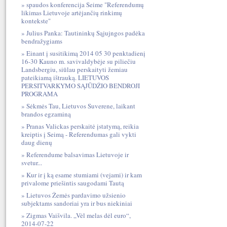
spaudos konferencija Seime "Referendumų
likimas Lietuvoje artėjančių rinkimų
kontekste"
Julius Panka: Tautininkų Sąjujngos padėka
bendražygiams
Einant į susitikimą 2014 05 30 penktadienį
16-30 Kauno m. savivaldybėje su piliečiu
Landsbergiu, siūlau perskaityti žemiau
pateikiamą ištrauką. LIETUVOS
PERSITVARKYMO SĄJŪDŽIO BENDROJI
PROGRAMA
Sėkmės Tau, Lietuvos Suverene, laikant
brandos egzaminą
Pranas Valickas perskaitė įstatymą, reikia
kreiptis į Seimą - Referendumas gali vykti
daug dienų
Referendume balsavimas Lietuvoje ir
svetur...
Kur ir į ką esame stumiami (vejami) ir kam
privalome priešintis saugodami Tautą
Lietuvos Žemės pardavimo užsienio
subjektams sandoriai yra ir bus niekiniai
Zigmas Vaišvila. „Vėl melas dėl euro“,
2014-07-22