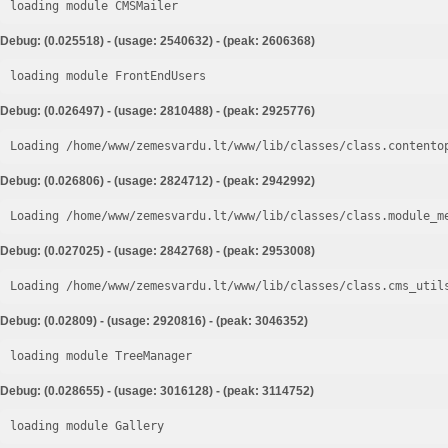
loading module CMSMailer
Debug: (0.025518) - (usage: 2540632) - (peak: 2606368)
loading module FrontEndUsers
Debug: (0.026497) - (usage: 2810488) - (peak: 2925776)
Loading /home/www/zemesvardu.lt/www/lib/classes/class.contento
Debug: (0.026806) - (usage: 2824712) - (peak: 2942992)
Loading /home/www/zemesvardu.lt/www/lib/classes/class.module_m
Debug: (0.027025) - (usage: 2842768) - (peak: 2953008)
Loading /home/www/zemesvardu.lt/www/lib/classes/class.cms_util
Debug: (0.02809) - (usage: 2920816) - (peak: 3046352)
loading module TreeManager
Debug: (0.028655) - (usage: 3016128) - (peak: 3114752)
loading module Gallery