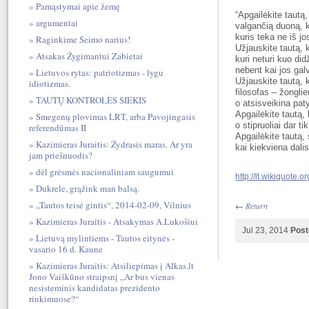
Pamąstymai apie žemę
“Apgailėkite tautą
argumentai
valgančią duoną, k
kuris teka ne iš j
Raginkime Seimo narius!
Užjauskite tautą, k
Atsakas Žygimantui Zabietai
kuri neturi kuo did
nebent kai jos galv
Lietuvos rytas: patriotizmas - lygu
Užjauskite tautą, k
idiotizmas.
filosofas – žongli
TAUTŲ KONTROLĖS SIEKIS
o atsisveikina paty
Apgailėkite tautą,
Smegenų plovimas LRT, arba Pavojingasis
o stipruoliai dar ti
referendūmas II
Apgailėkite tautą, 
Kazimieras Juraitis: Žydrasis maras. Ar yra
kai kiekviena dalis
jam priešnuodis?
dėl grėsmės nacionaliniam saugumui
http://lt.wikiquote
Dukrele, grąžink man balsą.
„Tautos teisė gintis“, 2014-02-09, Vilnius
←
Return
Kazimieras Juraitis - Atsakymas A.Lukošiui
Jul 23, 2014
Post
Lietuvą mylintiems - Tautos eitynės -
vasario 16 d. Kaune
Kazimieras Juraitis: Atsiliepimas į Alkas.lt
Jono Vaiškūno straipsnį „Ar bus vienas
nesisteminis kandidatas prezidento
rinkimuose?“