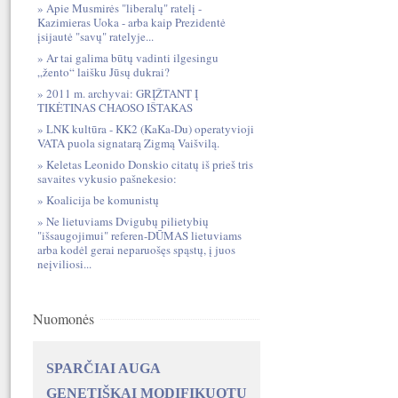
Apie Musmirės "liberalų" ratelį -
Kazimieras Uoka - arba kaip Prezidentė
įsijautė "savų" ratelyje...
Ar tai galima būtų vadinti ilgesingu
„žento“ laišku Jūsų dukrai?
2011 m. archyvai: GRĮŽTANT Į
TIKĖTINAS CHAOSO IŠTAKAS
LNK kultūra - KK2 (KaKa-Du) operatyvioji
VATA puola signatarą Zigmą Vaišvilą.
Keletas Leonido Donskio citatų iš prieš tris
savaites vykusio pašnekesio:
Koalicija be komunistų
Ne lietuviams Dvigubų pilietybių
"išsaugojimui" referen-DŪMAS lietuviams
arba kodėl gerai neparuošęs spąstų, į juos
neįviliosi...
Nuomonės
SPARČIAI AUGA
GENETIŠKAI MODIFIKUOTŲ