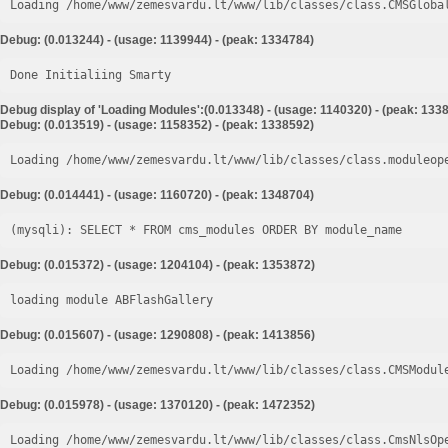
Loading /home/www/zemesvardu.lt/www/lib/classes/class.CMSGloba
Debug: (0.013244) - (usage: 1139944) - (peak: 1334784)
Done Initialiing Smarty
Debug display of 'Loading Modules':(0.013348) - (usage: 1140320) - (peak: 133
Debug: (0.013519) - (usage: 1158352) - (peak: 1338592)
Loading /home/www/zemesvardu.lt/www/lib/classes/class.moduleop
Debug: (0.014441) - (usage: 1160720) - (peak: 1348704)
Debug: (0.015372) - (usage: 1204104) - (peak: 1353872)
loading module ABFlashGallery
Debug: (0.015607) - (usage: 1290808) - (peak: 1413856)
Loading /home/www/zemesvardu.lt/www/lib/classes/class.CMSModul
Debug: (0.015978) - (usage: 1370120) - (peak: 1472352)
Loading /home/www/zemesvardu.lt/www/lib/classes/class.CmsNlsOp