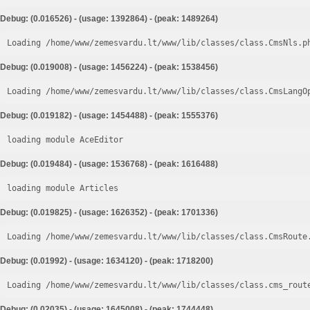
Debug: (0.016526) - (usage: 1392864) - (peak: 1489264)
Loading /home/www/zemesvardu.lt/www/lib/classes/class.CmsNls.p
Debug: (0.019008) - (usage: 1456224) - (peak: 1538456)
Loading /home/www/zemesvardu.lt/www/lib/classes/class.CmsLangO
Debug: (0.019182) - (usage: 1454488) - (peak: 1555376)
loading module AceEditor
Debug: (0.019484) - (usage: 1536768) - (peak: 1616488)
loading module Articles
Debug: (0.019825) - (usage: 1626352) - (peak: 1701336)
Loading /home/www/zemesvardu.lt/www/lib/classes/class.CmsRoute
Debug: (0.01992) - (usage: 1634120) - (peak: 1718200)
Loading /home/www/zemesvardu.lt/www/lib/classes/class.cms_rout
Debug: (0.02035) - (usage: 1645008) - (peak: 1744448)