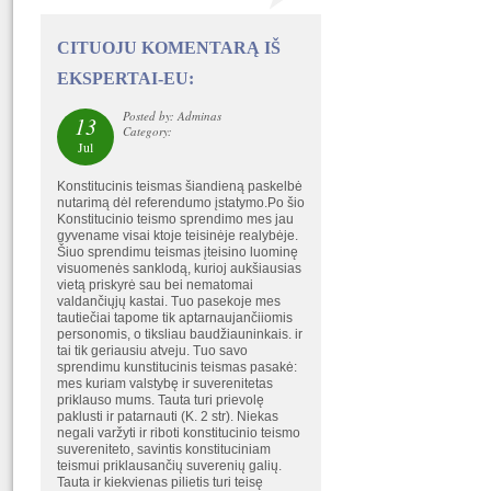
CITUOJU KOMENTARĄ IŠ
EKSPERTAI-EU:
Posted by: Adminas
13
Category:
Jul
Konstitucinis teismas šiandieną paskelbė
nutarimą dėl referendumo įstatymo.Po šio
Konstitucinio teismo sprendimo mes jau
gyvename visai ktoje teisinėje realybėje.
Šiuo sprendimu teismas įteisino luominę
visuomenės sanklodą, kurioj aukšiausias
vietą priskyrė sau bei nematomai
valdančiųjų kastai. Tuo pasekoje mes
tautiečiai tapome tik aptarnaujančiiomis
personomis, o tiksliau baudžiauninkais. ir
tai tik geriausiu atveju. Tuo savo
sprendimu kunstitucinis teismas pasakė:
mes kuriam valstybę ir suverenitetas
priklauso mums. Tauta turi prievolę
paklusti ir patarnauti (K. 2 str). Niekas
negali varžyti ir riboti konstitucinio teismo
suvereniteto, savintis konstituciniam
teismui priklausančių suverenių galių.
Tauta ir kiekvienas pilietis turi teisę