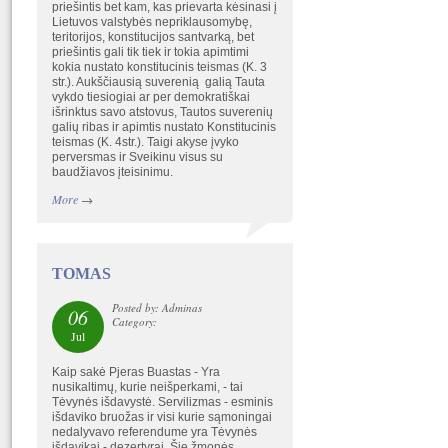
priešintis bet kam, kas prievarta kėsinasi į
Lietuvos valstybės nepriklausomybę,
teritorijos, konstitucijos santvarką, bet
priešintis gali tik tiek ir tokia apimtimi
kokia nustato konstitucinis teismas (K. 3
str.). Aukščiausią suverenią galią Tauta
vykdo tiesiogiai ar per demokratiškai
išrinktus savo atstovus, Tautos suverenių
galių ribas ir apimtis nustato Konstitucinis
teismas (K. 4str.). Taigi akyse įvyko
perversmas ir Sveikinu visus su
baudžiavos įteisinimu.
More
→
TOMAS
Posted by: Adminas
06
Category:
Jul
Kaip sakė Pjeras Buastas - Yra
nusikaltimų, kurie neišperkami, - tai
Tėvynės išdavystė. Servilizmas - esminis
išdaviko bruožas ir visi kurie sąmoningai
nedalyvavo referendume yra Tėvynės
išdavikai - dezertyrai. Šie žmonės,