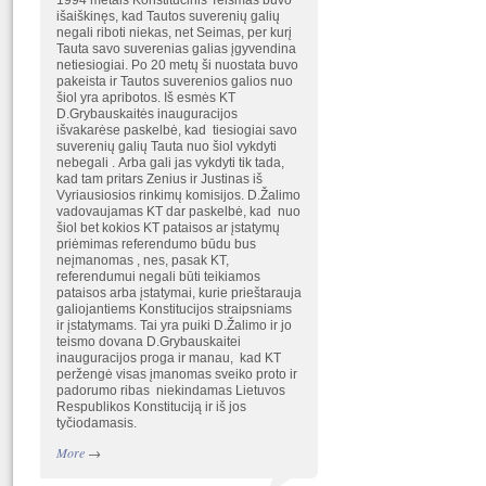
1994 metais Konstitucinis Teismas buvo
išaiškinęs, kad Tautos suverenių galių
negali riboti niekas, net Seimas, per kurį
Tauta savo suverenias galias įgyvendina
netiesiogiai. Po 20 metų ši nuostata buvo
pakeista ir Tautos suverenios galios nuo
šiol yra apribotos. Iš esmės KT
D.Grybauskaitės inauguracijos
išvakarėse paskelbė, kad tiesiogiai savo
suverenių galių Tauta nuo šiol vykdyti
nebegali . Arba gali jas vykdyti tik tada,
kad tam pritars Zenius ir Justinas iš
Vyriausiosios rinkimų komisijos. D.Žalimo
vadovaujamas KT dar paskelbė, kad nuo
šiol bet kokios KT pataisos ar įstatymų
priėmimas referendumo būdu bus
neįmanomas , nes, pasak KT,
referendumui negali būti teikiamos
pataisos arba įstatymai, kurie prieštarauja
galiojantiems Konstitucijos straipsniams
ir įstatymams. Tai yra puiki D.Žalimo ir jo
teismo dovana D.Grybauskaitei
inauguracijos proga ir manau, kad KT
peržengė visas įmanomas sveiko proto ir
padorumo ribas niekindamas Lietuvos
Respublikos Konstituciją ir iš jos
tyčiodamasis.
More
→