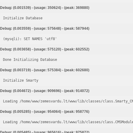
Debug: (0.001539) - (usage: 350624) - (peak: 369880)
Initialize Database
Debug: (0.003559) - (usage: 575648) - (peak: 587944)
Debug: (0.003658) - (usage: 575120) - (peak: 602552)
Done Initializing Database
Debug: (0.003719) - (usage: 575384) - (peak: 602680)
Initialize Smarty
Debug: (0.004672) - (usage: 909696) - (peak: 914072)
Loading /home/www/zemesvardu.lt/www/lib/classes/class.Smarty_C
Debug: (0.005285) - (usage: 954064) - (peak: 958776)
Loading /home/www/zemesvardu.lt/www/lib/classes/class.CMSModul
Debug: (0.005485) - (usage: 965616) - (peak: 975872)