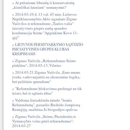
Ar pritariame liberalų ir konservatorių
„kiauliškai šauniam“ sumanymui?
2014-03-10 d. 13 val. 45 min. Lietuvos
Nepriklausomybės Akto signataro Zigmo
Vaišvilos ir referendumo „Tautos valia“
iniciatyvinės grupės narių spaudos
konferencija Seime "Apginkime Kovo 11-
ąją!"
LIETUVOS PERSITVARKYMO SĄJŪDŽIO
INICIATYVINĖS GRUPĖS KLUBAS
KREIPIMASIS
Zigmas Vaišvila „Referendumas Seimo
pinklėse“, 2014-03-13, Vilnius
2014-03-21 Zigmas Vaišvila „Euro mums
įveda, vadovaujantis ne ekonomine logika,
bet politiniu sprendimu“
"Referendumo blokavimas peržengė ne tik
teisės, bet ir sąžinės ribas"
Valdoma žiniasklaida mindo "žemės
Referendumą", pasaulio Bushido čempioną
Remigijų, suaštrina Jo biografijos spalvas.
Zigmas Vaišvila „Seimo, Prezidentės ir
Vyriausybės volas prieš referendumus“,
2014-03-27