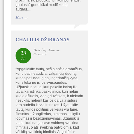
proc. maisto produktų turi komponentus,
gautus iš genetiškai modifikuotų
augalų....
More
→
CHALILIS DŽIBRANAS
Posted by: Adminas
23
Category:
Jul
“Apgailėkite tautą, nešiojančią drabužius,
kurių pati neaudžia, valgančią duoną,
kurios pati neaugina, ir geriančią vyną,
kuris teka ne iš jos vynspaudės.
Užjauskite tautą, kuri pakelia balsą tik
tada, kai ištinka paskutinioji, kuri neturi
kuo didžiuotis, vien griuvėsiais, ir niekada
nesukils, nebent kai jos galva atsidurs
tarp budelio kirvio ir trinkos. Užjauskite
tautą, kurios politinis veikėjas yra lapė,
filosofas – žonglierius, o menas – skylių
lopymas ir beždžioniavimas. Užjauskite
tautą, kuri naują savo valdovą sveikina
trimitais , o atsisveikina patyčiomis, kad
vėl kitą sveikintų trimitais. Apgailėkite