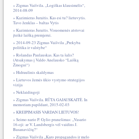
Zigmas Vaišvila. „Logiškas klausimėlis“,
2014-08-09
Kazimieras Juraitis. Kas esi tu? lietuvytis.
Tavo ženklas – baltas Vytis
Kazimieras Juraitis. Visuomenės atstovai
įteikė laišką premjerui.
2014-09-23 Zigmas Vaišvila „Prekyba
politika ir valstybe“
Rolandas Paulauskas. Kas ta šalis?
(Atsakymas į Valdo Anelausko “Laišką
Žmogui“)
Hidraulinis skaldymas
Lietuvos žemės ūkio vystymo strategijos
vizija
Neklaidingoji
Zigmas Vaišvila. RŪTA GAJAUSKAITĖ. In
memoriam papildant, 2015-02-03
KREIPIMASIS VARDAN LIETUVOS!
Seimo nario P. Gylio pranešimas: „Vasario
16-oji: ar V. Landsbergis vėl vaidins J.
Basanavičių?“
Zigmas Vaišvila „Karo propagandos ir melo