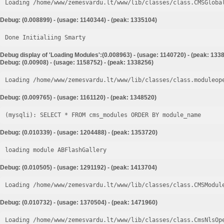
Loading /home/www/zemesvardu.lt/www/lib/classes/class.CMSGloba
Debug: (0.008899) - (usage: 1140344) - (peak: 1335104)
Done Initialiing Smarty
Debug display of 'Loading Modules':(0.008963) - (usage: 1140720) - (peak: 133
Debug: (0.00908) - (usage: 1158752) - (peak: 1338256)
Loading /home/www/zemesvardu.lt/www/lib/classes/class.moduleop
Debug: (0.009765) - (usage: 1161120) - (peak: 1348520)
Debug: (0.010339) - (usage: 1204488) - (peak: 1353720)
loading module ABFlashGallery
Debug: (0.010505) - (usage: 1291192) - (peak: 1413704)
Loading /home/www/zemesvardu.lt/www/lib/classes/class.CMSModul
Debug: (0.010732) - (usage: 1370504) - (peak: 1471960)
Loading /home/www/zemesvardu.lt/www/lib/classes/class.CmsNlsOp