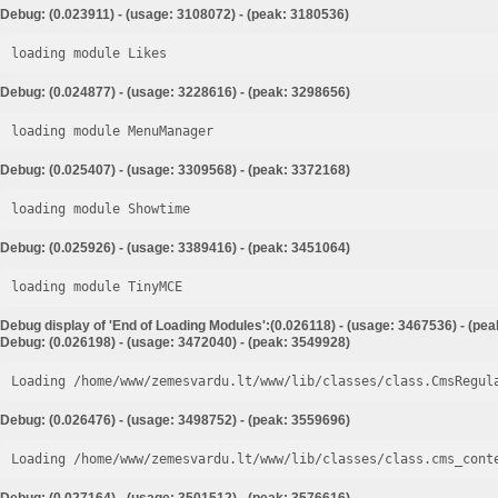
Debug: (0.023911) - (usage: 3108072) - (peak: 3180536)
loading module Likes
Debug: (0.024877) - (usage: 3228616) - (peak: 3298656)
loading module MenuManager
Debug: (0.025407) - (usage: 3309568) - (peak: 3372168)
loading module Showtime
Debug: (0.025926) - (usage: 3389416) - (peak: 3451064)
loading module TinyMCE
Debug display of 'End of Loading Modules':(0.026118) - (usage: 3467536) - (pe
Debug: (0.026198) - (usage: 3472040) - (peak: 3549928)
Loading /home/www/zemesvardu.lt/www/lib/classes/class.CmsRegul
Debug: (0.026476) - (usage: 3498752) - (peak: 3559696)
Loading /home/www/zemesvardu.lt/www/lib/classes/class.cms_cont