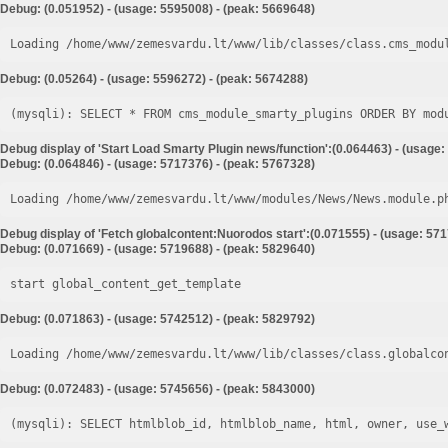
Debug: (0.051952) - (usage: 5595008) - (peak: 5669648)
Loading /home/www/zemesvardu.lt/www/lib/classes/class.cms_modu
Debug: (0.05264) - (usage: 5596272) - (peak: 5674288)
Debug display of 'Start Load Smarty Plugin news/function':(0.064463) - (usage:
Debug: (0.064846) - (usage: 5717376) - (peak: 5767328)
Loading /home/www/zemesvardu.lt/www/modules/News/News.module.p
Debug display of 'Fetch globalcontent:Nuorodos start':(0.071555) - (usage: 57
Debug: (0.071669) - (usage: 5719688) - (peak: 5829640)
start global_content_get_template
Debug: (0.071863) - (usage: 5742512) - (peak: 5829792)
Loading /home/www/zemesvardu.lt/www/lib/classes/class.globalco
Debug: (0.072483) - (usage: 5745656) - (peak: 5843000)