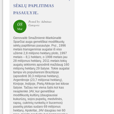
SĖKLŲ PAPLITIMAS
PASAULYJE.
Posted by: Adminas
08
Category:
Mar
Genovaitė Smažinienė-Markūnaitė
Sparčiai auga genetiškai modifikuotų
sėklų paplitimas pasaulyje. Pvz., 1996
metais transgeniniai augalai iš viso
užėmė 2,8 milijono hektarų ploto, 1997
metais – 8,1 hektaro, o 1998 metais jau
28 milijonus hektarų. 2011 metais tokių
augalų sėklomis apsodinti maždaug 160
milijonų hektarų 29 šalyse. Tokie augalai
tampa vis populiaresni Brazilijoje
(apsodinti 30,3 milijonai hektarų),
Argentinoje (23,7 milijonai hektarų),
Kinijoje, Indijoje, Pietų Afrikoje bei kitose
šalyse. Tačiau nei viena šalis kol kas
neaplenkė JAV, kur genetiškai
modifikuotų kultūrų (daugiausiai
kukurūzų, sojos pupelių, medvilnės,
rapsų, cukrinių runkelių ir liucernos)
pasėlių plotas sudaro 69 milijonus
hektarų. Apskritai, JAV daugiau nei 60