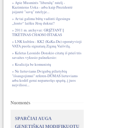
Apie Musmirės "liberalų" ratelį -
Kazimieras Uoka - arba kaip Prezidentė
įsijautė "savų" ratelyje...
Ar tai galima būtų vadinti ilgesingu
„žento“ laišku Jūsų dukrai?
2011 m. archyvai: GRĮŽTANT Į
TIKĖTINAS CHAOSO IŠTAKAS
LNK kultūra - KK2 (KaKa-Du) operatyvioji
VATA puola signatarą Zigmą Vaišvilą.
Keletas Leonido Donskio citatų iš prieš tris
savaites vykusio pašnekesio:
Koalicija be komunistų
Ne lietuviams Dvigubų pilietybių
"išsaugojimui" referen-DŪMAS lietuviams
arba kodėl gerai neparuošęs spąstų, į juos
neįviliosi...
Nuomonės
SPARČIAI AUGA
GENETIŠKAI MODIFIKUOTŲ