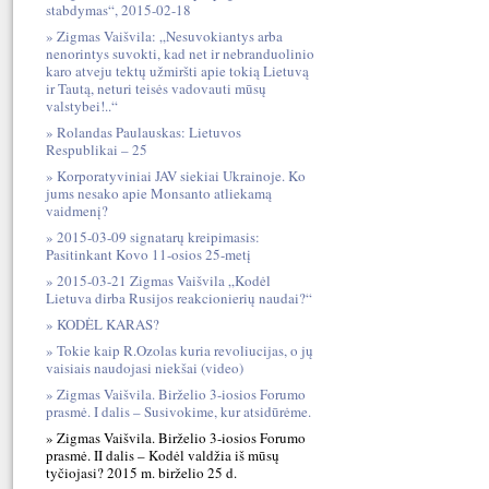
stabdymas“, 2015-02-18
Zigmas Vaišvila: „Nesuvokiantys arba
nenorintys suvokti, kad net ir nebranduolinio
karo atveju tektų užmiršti apie tokią Lietuvą
ir Tautą, neturi teisės vadovauti mūsų
valstybei!..“
Rolandas Paulauskas: Lietuvos
Respublikai – 25
Korporatyviniai JAV siekiai Ukrainoje. Ko
jums nesako apie Monsanto atliekamą
vaidmenį?
2015-03-09 signatarų kreipimasis:
Pasitinkant Kovo 11-osios 25-metį
2015-03-21 Zigmas Vaišvila „Kodėl
Lietuva dirba Rusijos reakcionierių naudai?“
KODĖL KARAS?
Tokie kaip R.Ozolas kuria revoliucijas, o jų
vaisiais naudojasi niekšai (video)
Zigmas Vaišvila. Birželio 3-iosios Forumo
prasmė. I dalis – Susivokime, kur atsidūrėme.
Zigmas Vaišvila. Birželio 3-iosios Forumo
prasmė. II dalis – Kodėl valdžia iš mūsų
tyčiojasi? 2015 m. birželio 25 d.