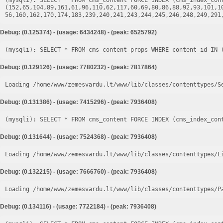
(mysqli): SELECT * FROM cms_content FORCE INDEX (cms_index_cont
(152,65,104,89,161,61,96,110,62,117,60,69,80,86,88,92,93,101,1
Debug: (0.125374) - (usage: 6434248) - (peak: 6525792)
Debug: (0.129126) - (usage: 7780232) - (peak: 7817864)
Loading /home/www/zemesvardu.lt/www/lib/classes/contenttypes/S
Debug: (0.131386) - (usage: 7415296) - (peak: 7936408)
Debug: (0.131644) - (usage: 7524368) - (peak: 7936408)
Loading /home/www/zemesvardu.lt/www/lib/classes/contenttypes/L
Debug: (0.132215) - (usage: 7666760) - (peak: 7936408)
Loading /home/www/zemesvardu.lt/www/lib/classes/contenttypes/P
Debug: (0.134116) - (usage: 7722184) - (peak: 7936408)