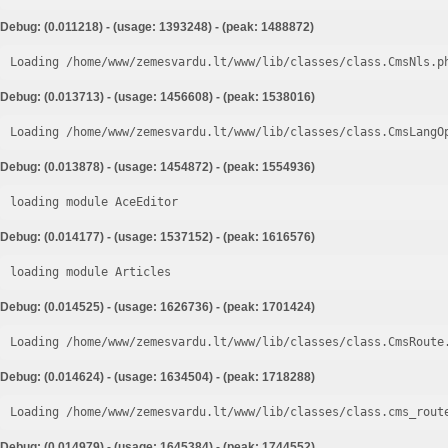
Debug: (0.011218) - (usage: 1393248) - (peak: 1488872)
Loading /home/www/zemesvardu.lt/www/lib/classes/class.CmsNls.p
Debug: (0.013713) - (usage: 1456608) - (peak: 1538016)
Loading /home/www/zemesvardu.lt/www/lib/classes/class.CmsLangO
Debug: (0.013878) - (usage: 1454872) - (peak: 1554936)
loading module AceEditor
Debug: (0.014177) - (usage: 1537152) - (peak: 1616576)
loading module Articles
Debug: (0.014525) - (usage: 1626736) - (peak: 1701424)
Loading /home/www/zemesvardu.lt/www/lib/classes/class.CmsRoute
Debug: (0.014624) - (usage: 1634504) - (peak: 1718288)
Loading /home/www/zemesvardu.lt/www/lib/classes/class.cms_rout
Debug: (0.014979) - (usage: 1645384) - (peak: 1744552)