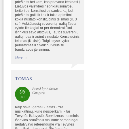
priešintis bet kam, kas prievarta kėsinasi į
Lietuvos valstybės nepriklausomybę,
teritorijos, konstitucijos santvarką, bet
priešintis gali tik tiek ir tokia apimtimi
kokia nustato konstitucinis teismas (K. 3
str.). Aukščiausią suverenią galią Tauta
vykdo tiesiogiai ar per demokratiškai
išrinktus savo atstovus, Tautos suverenių
galių ribas ir apimtis nustato Konstitucinis
teismas (K. 4str.). Taigi akyse įvyko
perversmas ir Sveikinu visus su
baudžiavos įteisinimu.
More
→
TOMAS
Posted by: Adminas
06
Category:
Jul
Kaip sakė Pjeras Buastas - Yra
nusikaltimų, kurie neišperkami, - tai
Tėvynės išdavystė. Servilizmas - esminis
išdaviko bruožas ir visi kurie sąmoningai
nedalyvavo referendume yra Tėvynės
išdavikai - dezertyrai. Šie žmonės,