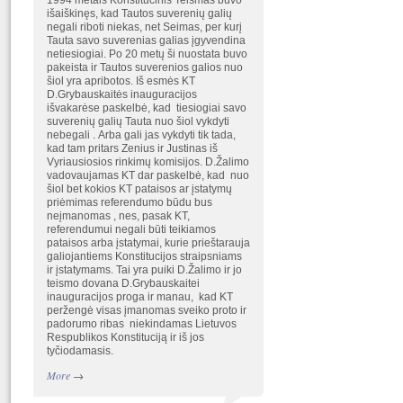
1994 metais Konstitucinis Teismas buvo
išaiškinęs, kad Tautos suverenių galių
negali riboti niekas, net Seimas, per kurį
Tauta savo suverenias galias įgyvendina
netiesiogiai. Po 20 metų ši nuostata buvo
pakeista ir Tautos suverenios galios nuo
šiol yra apribotos. Iš esmės KT
D.Grybauskaitės inauguracijos
išvakarėse paskelbė, kad tiesiogiai savo
suverenių galių Tauta nuo šiol vykdyti
nebegali . Arba gali jas vykdyti tik tada,
kad tam pritars Zenius ir Justinas iš
Vyriausiosios rinkimų komisijos. D.Žalimo
vadovaujamas KT dar paskelbė, kad nuo
šiol bet kokios KT pataisos ar įstatymų
priėmimas referendumo būdu bus
neįmanomas , nes, pasak KT,
referendumui negali būti teikiamos
pataisos arba įstatymai, kurie prieštarauja
galiojantiems Konstitucijos straipsniams
ir įstatymams. Tai yra puiki D.Žalimo ir jo
teismo dovana D.Grybauskaitei
inauguracijos proga ir manau, kad KT
peržengė visas įmanomas sveiko proto ir
padorumo ribas niekindamas Lietuvos
Respublikos Konstituciją ir iš jos
tyčiodamasis.
More
→