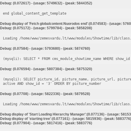
Debug: (0.072617) - (usage: 5749632) - (peak: 5844352)
end global_content_get_template
Debug display of 'Fetch globalcontent:Nuorodos end':(0.074583) - (usage: 5760
Debug: (0.075172) - (usage: 5799784) - (peak: 5858208)
Loading /home/www/zemesvardu.lt/www/modules/Showtime/lib/class
Debug: (0.07584) - (usage: 5793680) - (peak: 5874760)
Debug: (0.076594) - (usage: 5807384) - (peak: 5875320)
(mysqli): SELECT picture_id, picture_name, picture_url, pictur
Debug: (0.07708) - (usage: 5822336) - (peak: 5879528)
Loading /home/www/zemesvardu.lt/www/modules/Showtime/lib/class
Debug display of 'Start Loading Hierarchy Manager':(0.077136) - (usage: 58153
Debug display of 'starting tree':(0.077161) - (usage: 5815936) - (peak: 5883776
Debug: (0.077904) - (usage: 5817416) - (peak: 5883776)