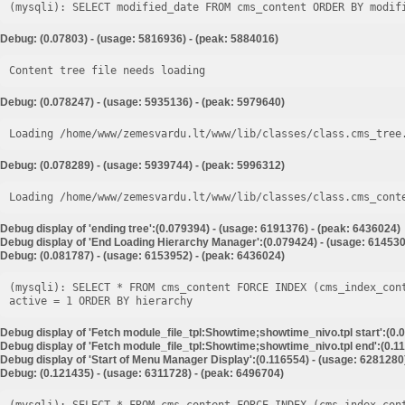
Debug: (0.07803) - (usage: 5816936) - (peak: 5884016)
Content tree file needs loading
Debug: (0.078247) - (usage: 5935136) - (peak: 5979640)
Loading /home/www/zemesvardu.lt/www/lib/classes/class.cms_tree
Debug: (0.078289) - (usage: 5939744) - (peak: 5996312)
Loading /home/www/zemesvardu.lt/www/lib/classes/class.cms_cont
Debug display of 'ending tree':(0.079394) - (usage: 6191376) - (peak: 6436024)
Debug display of 'End Loading Hierarchy Manager':(0.079424) - (usage: 614530
Debug: (0.081787) - (usage: 6153952) - (peak: 6436024)
(mysqli): SELECT * FROM cms_content FORCE INDEX (cms_index_con
Debug display of 'Fetch module_file_tpl:Showtime;showtime_nivo.tpl start':(0.
Debug display of 'Fetch module_file_tpl:Showtime;showtime_nivo.tpl end':(0.11
Debug display of 'Start of Menu Manager Display':(0.116554) - (usage: 6281280
Debug: (0.121435) - (usage: 6311728) - (peak: 6496704)