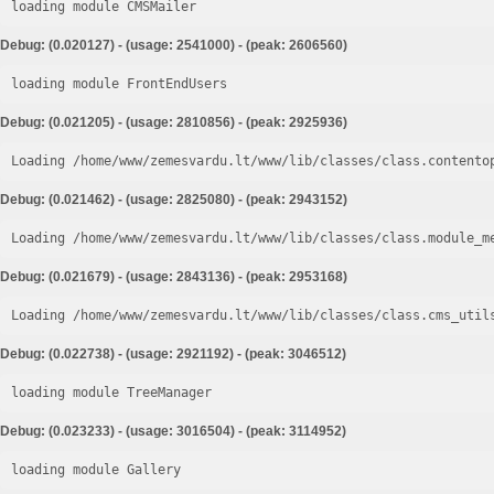
loading module CMSMailer
Debug: (0.020127) - (usage: 2541000) - (peak: 2606560)
loading module FrontEndUsers
Debug: (0.021205) - (usage: 2810856) - (peak: 2925936)
Loading /home/www/zemesvardu.lt/www/lib/classes/class.contento
Debug: (0.021462) - (usage: 2825080) - (peak: 2943152)
Loading /home/www/zemesvardu.lt/www/lib/classes/class.module_m
Debug: (0.021679) - (usage: 2843136) - (peak: 2953168)
Loading /home/www/zemesvardu.lt/www/lib/classes/class.cms_util
Debug: (0.022738) - (usage: 2921192) - (peak: 3046512)
loading module TreeManager
Debug: (0.023233) - (usage: 3016504) - (peak: 3114952)
loading module Gallery