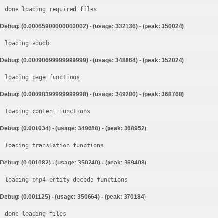
done loading required files
Debug: (0.00065900000000002) - (usage: 332136) - (peak: 350024)
loading adodb
Debug: (0.00090699999999999) - (usage: 348864) - (peak: 352024)
loading page functions
Debug: (0.00098399999999998) - (usage: 349280) - (peak: 368768)
loading content functions
Debug: (0.001034) - (usage: 349688) - (peak: 368952)
loading translation functions
Debug: (0.001082) - (usage: 350240) - (peak: 369408)
loading php4 entity decode functions
Debug: (0.001125) - (usage: 350664) - (peak: 370184)
done loading files