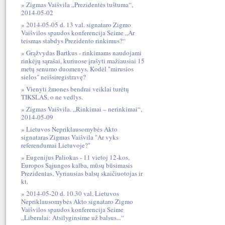
Zigmas Vaišvila „Prezidentės tuštuma“,
2014-05-02
2014-05-05 d. 13 val. signataro Zigmo
Vaišvilos spaudos konferencija Seime „Ar
teismas stabdys Prezidento rinkimus?“
Grąžvydas Bartkus - rinkimams naudojami
rinkėjų sąrašai, kuriuose įrašyti mažiausiai 15
metų senumo duomenys. Kodėl "mirusios
sielos" neišsiregistravę?
Vienyti žmones bendrai veiklai turėtų
TIKSLAS, o ne vedlys.
Zigmas Vaišvila. „Rinkimai – nerinkimai“,
2014-05-09
Lietuvos Nepriklausomybės Akto
signataras Zigmas Vaišvila "Ar vyks
referendumai Lietuvoje?"
Eugenijus Paliokas - 11 vietoj 12-kos,
Europos Sąjungos kalba, mūsų būsimasis
Prezidentas, Vyriausias balsų skaičiuotojas ir
kt.
2014-05-20 d. 10.30 val. Lietuvos
Nepriklausomybės Akto signataro Zigmo
Vaišvilos spaudos konferencija Seime
„Liberalai: Atsilyginsime už balsus...“