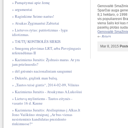
Pamąstymai apie žemę
Genovaitė Smažini
argumentai
Sparčiai auga genet
8,1 hektaro, o 1998
Raginkime Seimo narius!
vis populiaresni Braz
Atsakas Žygimantui Zabietai
viena šalis kol kas 
pasėlių plotas suda
Lietuvos rytas: patriotizmas - lygu
Genovaitė Smažini
idiotizmas.
←
Return
TAUTŲ KONTROLĖS SIEKIS
Mar 8, 2015
Post
Smegenų plovimas LRT, arba Pavojingasis
referendūmas II
Kazimieras Juraitis: Žydrasis maras. Ar yra
jam priešnuodis?
dėl grėsmės nacionaliniam saugumui
Dukrele, grąžink man balsą.
„Tautos teisė gintis“, 2014-02-09, Vilnius
Kazimieras Juraitis - Atsakymas A.Lukošiui
Lietuvą mylintiems - Tautos eitynės -
vasario 16 d. Kaune
Kazimieras Juraitis: Atsiliepimas į Alkas.lt
Jono Vaiškūno straipsnį „Ar bus vienas
nesisteminis kandidatas prezidento
rinkimuose?“