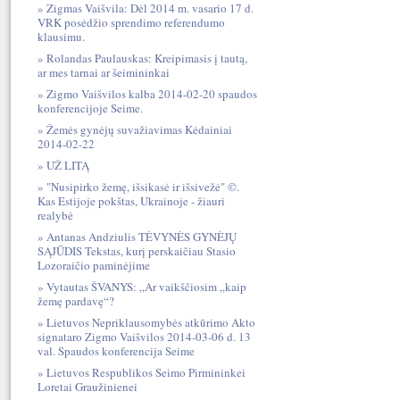
Zigmas Vaišvila: Dėl 2014 m. vasario 17 d.
VRK posėdžio sprendimo referendumo
klausimu.
Rolandas Paulauskas: Kreipimasis į tautą,
ar mes tarnai ar šeimininkai
Zigmo Vaišvilos kalba 2014-02-20 spaudos
konferencijoje Seime.
Žemės gynėjų suvažiavimas Kėdainiai
2014-02-22
UŽ LITĄ
"Nusipirko žemę, išsikasė ir išsivežė" ©.
Kas Estijoje pokštas, Ukrainoje - žiauri
realybė
Antanas Andziulis TĖVYNĖS GYNĖJŲ
SĄJŪDIS Tekstas, kurį perskaičiau Stasio
Lozoraičio paminėjime
Vytautas ŠVANYS: „Ar vaikščiosim „kaip
žemę pardavę“?
Lietuvos Nepriklausomybės atkūrimo Akto
signataro Zigmo Vaišvilos 2014-03-06 d. 13
val. Spaudos konferencija Seime
Lietuvos Respublikos Seimo Pirmininkei
Loretai Graužinienei