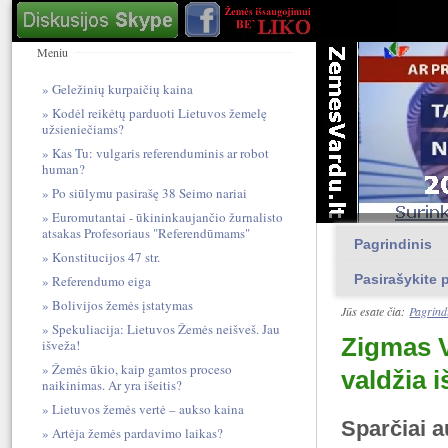
Meniu
Geležinių kurpaičių kaina
Kodėl reikėtų parduoti Lietuvos žemelę
užsieniečiams?
Kas Tu: vulgari​s referendum​inis ar robot
human?
Po siūlymu pasirašę 38 Seimo nariai
Euromutantai - ūkininkaujančio žurnalisto
atsakas Profesoriaus "Referendūmams"
Pagrindinis
Konstitucijos 47 str.
Pasirašykite p
Referendumo eiga
Bolivijos žemės įstatymas
Jūs esate čia:
Pagrind
Spekuliacija: Lietuvos Žemės neišveš. Jau
Zigmas V
išveža!
Žemės ūkio, kaip gamtos proceso
valdžia i
naikinimas. Ar yra išeitis?
Lietuvos žemės vertė – aukso kaina
Sparčiai a
Artėja žemės pardavimo laikas?