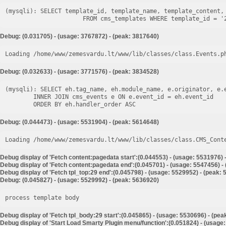
(mysqli): SELECT template_id, template_name, template_content, 
Debug: (0.031705) - (usage: 3767872) - (peak: 3817640)
Loading /home/www/zemesvardu.lt/www/lib/classes/class.Events.p
Debug: (0.032633) - (usage: 3771576) - (peak: 3834528)
(mysqli): SELECT eh.tag_name, eh.module_name, e.originator, e.e
        INNER JOIN cms_events e ON e.event_id = eh.event_id

Debug: (0.044473) - (usage: 5531904) - (peak: 5614648)
Loading /home/www/zemesvardu.lt/www/lib/classes/class.CMS_Cont
Debug display of 'Fetch content:pagedata start':(0.044553) - (usage: 5531976) 
Debug display of 'Fetch content:pagedata end':(0.045701) - (usage: 5547456) -
Debug display of 'Fetch tpl_top:29 end':(0.045798) - (usage: 5529952) - (peak:
Debug: (0.045827) - (usage: 5529992) - (peak: 5636920)
process template body
Debug display of 'Fetch tpl_body:29 start':(0.045865) - (usage: 5530696) - (pe
Debug display of 'Start Load Smarty Plugin menu/function':(0.051824) - (usage