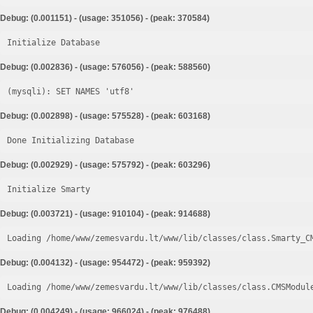
Debug: (0.001151) - (usage: 351056) - (peak: 370584)
Initialize Database
Debug: (0.002836) - (usage: 576056) - (peak: 588560)
Debug: (0.002898) - (usage: 575528) - (peak: 603168)
Done Initializing Database
Debug: (0.002929) - (usage: 575792) - (peak: 603296)
Initialize Smarty
Debug: (0.003721) - (usage: 910104) - (peak: 914688)
Loading /home/www/zemesvardu.lt/www/lib/classes/class.Smarty_C
Debug: (0.004132) - (usage: 954472) - (peak: 959392)
Loading /home/www/zemesvardu.lt/www/lib/classes/class.CMSModul
Debug: (0.004249) - (usage: 966024) - (peak: 976488)