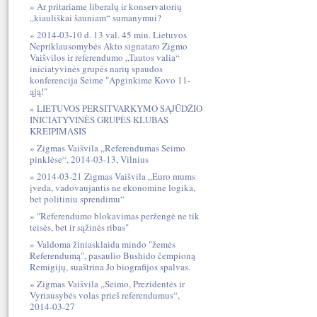
Ar pritariame liberalų ir konservatorių
„kiauliškai šauniam“ sumanymui?
2014-03-10 d. 13 val. 45 min. Lietuvos
Nepriklausomybės Akto signataro Zigmo
Vaišvilos ir referendumo „Tautos valia“
iniciatyvinės grupės narių spaudos
konferencija Seime "Apginkime Kovo 11-
ąją!"
LIETUVOS PERSITVARKYMO SĄJŪDŽIO
INICIATYVINĖS GRUPĖS KLUBAS
KREIPIMASIS
Zigmas Vaišvila „Referendumas Seimo
pinklėse“, 2014-03-13, Vilnius
2014-03-21 Zigmas Vaišvila „Euro mums
įveda, vadovaujantis ne ekonomine logika,
bet politiniu sprendimu“
"Referendumo blokavimas peržengė ne tik
teisės, bet ir sąžinės ribas"
Valdoma žiniasklaida mindo "žemės
Referendumą", pasaulio Bushido čempioną
Remigijų, suaštrina Jo biografijos spalvas.
Zigmas Vaišvila „Seimo, Prezidentės ir
Vyriausybės volas prieš referendumus“,
2014-03-27