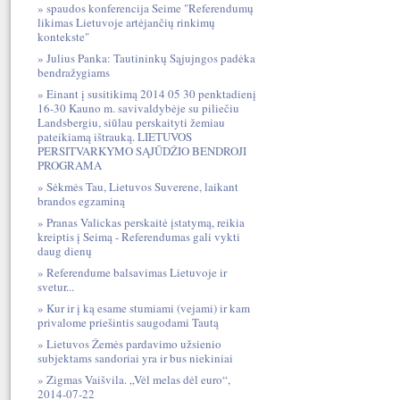
spaudos konferencija Seime "Referendumų
likimas Lietuvoje artėjančių rinkimų
kontekste"
Julius Panka: Tautininkų Sąjujngos padėka
bendražygiams
Einant į susitikimą 2014 05 30 penktadienį
16-30 Kauno m. savivaldybėje su piliečiu
Landsbergiu, siūlau perskaityti žemiau
pateikiamą ištrauką. LIETUVOS
PERSITVARKYMO SĄJŪDŽIO BENDROJI
PROGRAMA
Sėkmės Tau, Lietuvos Suverene, laikant
brandos egzaminą
Pranas Valickas perskaitė įstatymą, reikia
kreiptis į Seimą - Referendumas gali vykti
daug dienų
Referendume balsavimas Lietuvoje ir
svetur...
Kur ir į ką esame stumiami (vejami) ir kam
privalome priešintis saugodami Tautą
Lietuvos Žemės pardavimo užsienio
subjektams sandoriai yra ir bus niekiniai
Zigmas Vaišvila. „Vėl melas dėl euro“,
2014-07-22