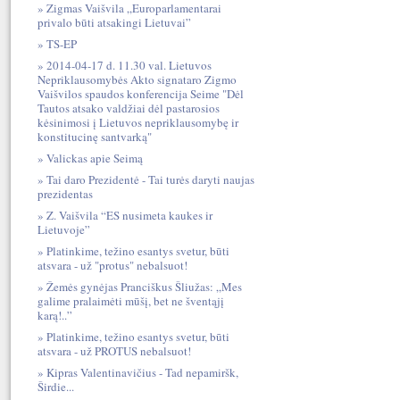
Zigmas Vaišvila „Europarlamentarai
privalo būti atsakingi Lietuvai”
TS-EP
2014-04-17 d. 11.30 val. Lietuvos
Nepriklausomybės Akto signataro Zigmo
Vaišvilos spaudos konferencija Seime "Dėl
Tautos atsako valdžiai dėl pastarosios
kėsinimosi į Lietuvos nepriklausomybę ir
konstitucinę santvarką"
Valickas apie Seimą
Tai daro Prezidentė - Tai turės daryti naujas
prezidentas
Z. Vaišvila “ES nusimeta kaukes ir
Lietuvoje”
Platinkime, težino esantys svetur, būti
atsvara - už "protus" nebalsuot!
Žemės gynėjas Pranciškus Šliužas: „Mes
galime pralaimėti mūšį, bet ne šventąjį
karą!..”
Platinkime, težino esantys svetur, būti
atsvara - už PROTUS nebalsuot!
Kipras Valentinavičius - Tad nepamiršk,
Širdie...