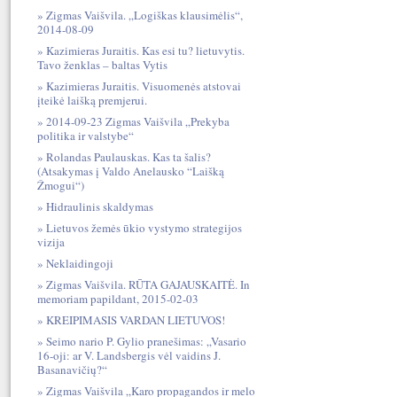
Zigmas Vaišvila. „Logiškas klausimėlis“,
2014-08-09
Kazimieras Juraitis. Kas esi tu? lietuvytis.
Tavo ženklas – baltas Vytis
Kazimieras Juraitis. Visuomenės atstovai
įteikė laišką premjerui.
2014-09-23 Zigmas Vaišvila „Prekyba
politika ir valstybe“
Rolandas Paulauskas. Kas ta šalis?
(Atsakymas į Valdo Anelausko “Laišką
Žmogui“)
Hidraulinis skaldymas
Lietuvos žemės ūkio vystymo strategijos
vizija
Neklaidingoji
Zigmas Vaišvila. RŪTA GAJAUSKAITĖ. In
memoriam papildant, 2015-02-03
KREIPIMASIS VARDAN LIETUVOS!
Seimo nario P. Gylio pranešimas: „Vasario
16-oji: ar V. Landsbergis vėl vaidins J.
Basanavičių?“
Zigmas Vaišvila „Karo propagandos ir melo