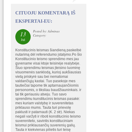
CITUOJU KOMENTARĄ IŠ
EKSPERTAI-EU:
Posted by: Adminas
13
Category:
Jul
Konstitucinis teismas šiandieną paskelbė
nutarimą dėl referendumo įstatymo.Po šio
Konstitucinio teismo sprendimo mes jau
gyvename visai ktoje teisinėje realybėje.
Šiuo sprendimu teismas įteisino luominę
visuomenės sanklodą, kurioj aukšiausias
vietą priskyrė sau bei nematomai
valdančiųjų kastai. Tuo pasekoje mes
tautiečiai tapome tik aptarnaujančiiomis
personomis, o tiksliau baudžiauninkais. ir
tai tik geriausiu atveju. Tuo savo
sprendimu kunstitucinis teismas pasakė:
mes kuriam valstybę ir suverenitetas
priklauso mums. Tauta turi prievolę
paklusti ir patarnauti (K. 2 str). Niekas
negali varžyti ir riboti konstitucinio teismo
suvereniteto, savintis konstituciniam
teismui priklausančių suverenių galių.
Tauta ir kiekvienas pilietis turi teisę