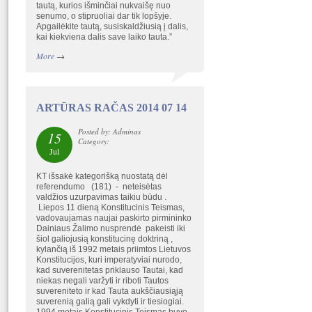
tautą, kurios išminčiai nukvaišę nuo
senumo, o stipruoliai dar tik lopšyje.
Apgailėkite tautą, susiskaldžiusią į dalis,
kai kiekviena dalis save laiko tauta.”
More
→
ARTŪRAS RAČAS 2014 07 14
Posted by: Adminas
15
Category:
Jul
KT išsakė kategorišką nuostatą dėl
referendumo (181) - neteisėtas
valdžios uzurpavimas taikiu būdu .
Liepos 11 dieną Konstitucinis Teismas,
vadovaujamas naujai paskirto pirmininko
Dainiaus Žalimo nusprendė pakeisti iki
šiol galiojusią konstitucinę doktriną ,
kylančią iš 1992 metais priimtos Lietuvos
Konstitucijos, kuri imperatyviai nurodo,
kad suverenitetas priklauso Tautai, kad
niekas negali varžyti ir riboti Tautos
suvereniteto ir kad Tauta aukščiausiąją
suverenią galią gali vykdyti ir tiesiogiai.