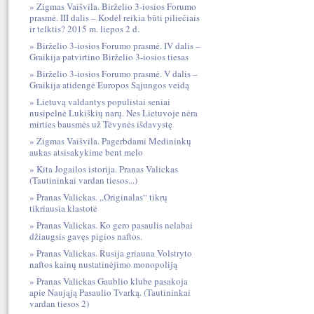
Zigmas Vaišvila. Birželio 3-iosios Forumo
prasmė. III dalis – Kodėl reikia būti piliečiais
ir telktis? 2015 m. liepos 2 d.
Birželio 3-iosios Forumo prasmė. IV dalis –
Graikija patvirtino Birželio 3-iosios tiesas
Birželio 3-iosios Forumo prasmė. V dalis –
Graikija atidengė Europos Sąjungos veidą
Lietuvą valdantys populistai seniai
nusipelnė Lukiškių narų. Nes Lietuvoje nėra
mirties bausmės už Tėvynės išdavystę
Zigmas Vaišvila. Pagerbdami Medininkų
aukas atsisakykime bent melo
Kita Jogailos istorija. Pranas Valickas
(Tautininkai vardan tiesos...)
Pranas Valickas. „Originalas“ tikrų
tikriausia klastotė
Pranas Valickas. Ko gero pasaulis nelabai
džiaugsis gavęs pigios naftos.
Pranas Valickas. Rusija griauna Volstryto
naftos kainų nustatinėjimo monopoliją
Pranas Valickas Gaublio klube pasakoja
apie Naująją Pasaulio Tvarką. (Tautininkai
vardan tiesos 2)