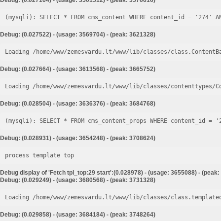
Debug: (0.027164) - (usage: 3501512) - (peak: 3576616)
Debug: (0.027522) - (usage: 3569704) - (peak: 3621328)
Loading /home/www/zemesvardu.lt/www/lib/classes/class.ContentB
Debug: (0.027664) - (usage: 3613568) - (peak: 3665752)
Loading /home/www/zemesvardu.lt/www/lib/classes/contenttypes/C
Debug: (0.028504) - (usage: 3636376) - (peak: 3684768)
Debug: (0.028931) - (usage: 3654248) - (peak: 3708624)
process template top
Debug display of 'Fetch tpl_top:29 start':(0.028978) - (usage: 3655088) - (peak
Debug: (0.029249) - (usage: 3680568) - (peak: 3731328)
Loading /home/www/zemesvardu.lt/www/lib/classes/class.template
Debug: (0.029858) - (usage: 3684184) - (peak: 3748264)