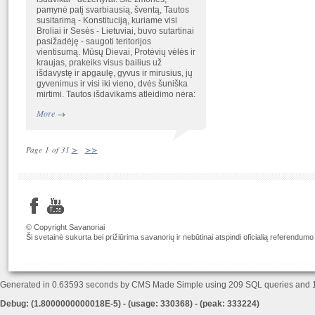
pamynė patį svarbiausią, šventą, Tautos
susitarimą - Konstituciją, kuriame visi
Broliai ir Sesės - Lietuviai, buvo sutartinai
pasižadėję - saugoti teritorijos
vientisumą. Mūsų Dievai, Protėvių vėlės ir
kraujas, prakeiks visus bailius už
išdavystę ir apgaulę, gyvus ir mirusius, jų
gyvenimus ir visi iki vieno, dvės šuniška
mirtimi. Tautos išdavikams atleidimo nėra:
More
→
>
>>
Page 1 of 31
© Copyright Savanoriai
Ši svetainė sukurta bei prižiūrima savanorių ir nebūtinai atspindi oficialią referendumo
Generated in 0.63593 seconds by CMS Made Simple using 209 SQL queries and
Debug: (1.8000000000018E-5) - (usage: 330368) - (peak: 333224)