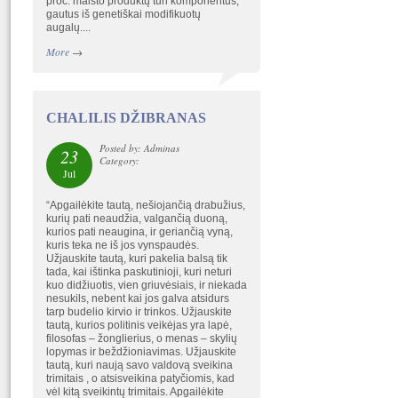
proc. maisto produktų turi komponentus,
gautus iš genetiškai modifikuotų
augalų....
More
→
CHALILIS DŽIBRANAS
Posted by: Adminas
23
Category:
Jul
“Apgailėkite tautą, nešiojančią drabužius,
kurių pati neaudžia, valgančią duoną,
kurios pati neaugina, ir geriančią vyną,
kuris teka ne iš jos vynspaudės.
Užjauskite tautą, kuri pakelia balsą tik
tada, kai ištinka paskutinioji, kuri neturi
kuo didžiuotis, vien griuvėsiais, ir niekada
nesukils, nebent kai jos galva atsidurs
tarp budelio kirvio ir trinkos. Užjauskite
tautą, kurios politinis veikėjas yra lapė,
filosofas – žonglierius, o menas – skylių
lopymas ir beždžioniavimas. Užjauskite
tautą, kuri naują savo valdovą sveikina
trimitais , o atsisveikina patyčiomis, kad
vėl kitą sveikintų trimitais. Apgailėkite